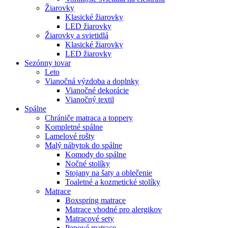
Žiarovky
Klasické žiarovky
LED žiarovky
Žiarovky a svietidlá
Klasické žiarovky
LED žiarovky
Sezónny tovar
Leto
Vianočná výzdoba a doplnky
Vianočné dekorácie
Vianočný textil
Spálne
Chrániče matraca a toppery
Kompletné spálne
Lamelové rošty
Malý nábytok do spálne
Komody do spálne
Nočné stolíky
Stojany na šaty a oblečenie
Toaletné a kozmetické stolíky
Matrace
Boxspring matrace
Matrace vhodné pro alergikov
Matracové sety
Penové matrace