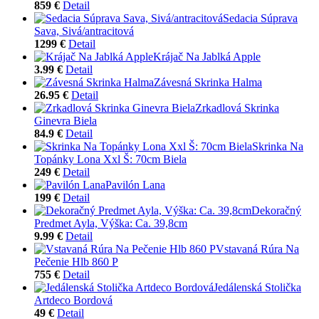
859 €
Detail
Sedacia Súprava
Sava, Sivá/antracitová
1299 €
Detail
Krájač Na Jablká Apple
3.99 €
Detail
Závesná Skrinka Halma
26.95 €
Detail
Zrkadlová Skrinka
Ginevra Biela
84.9 €
Detail
Skrinka Na
Topánky Lona Xxl Š: 70cm Biela
249 €
Detail
Pavilón Lana
199 €
Detail
Dekoračný
Predmet Ayla, Výška: Ca. 39,8cm
9.99 €
Detail
Vstavaná Rúra Na
Pečenie Hlb 860 P
755 €
Detail
Jedálenská Stolička
Artdeco Bordová
49 €
Detail