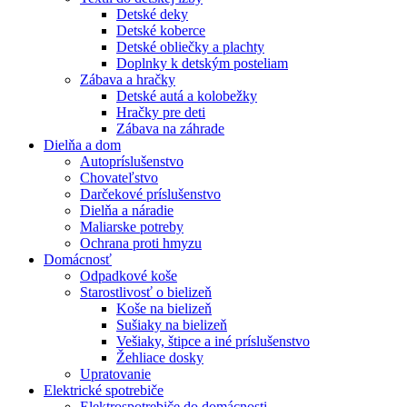
Detské deky
Detské koberce
Detské obliečky a plachty
Doplnky k detským posteliam
Zábava a hračky
Detské autá a kolobežky
Hračky pre deti
Zábava na záhrade
Dielňa a dom
Autopríslušenstvo
Chovateľstvo
Darčekové príslušenstvo
Dielňa a náradie
Maliarske potreby
Ochrana proti hmyzu
Domácnosť
Odpadkové koše
Starostlivosť o bielizeň
Koše na bielizeň
Sušiaky na bielizeň
Vešiaky, štipce a iné príslušenstvo
Žehliace dosky
Upratovanie
Elektrické spotrebiče
Elektrospotrebiče do domácnosti