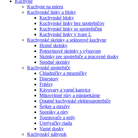
Kuchyne
Kuchyne na mieru
Kuchynské linky a bloky
Kuchynské bloky
Kuchynské linky bez spotrebičov
Kuchynské linky so spotrebičmi
Kuchynské linky v tvare L
Kuchynské skrinky a sektorové kuchyne
Horné skrinky
Potravinové skrinky s výsuvom
Skrinky pre spotrebiče a pracovné dosky
Spodné skrinky
Kuchynské spotrebiče
Chladničky a mrazničky
Digestory
Fritézy
Kávovary a varné kanvice
Mikrovlnné rúry a minipekárne
Ostatné kuchynské elektrospotrebiče
Šejkre a mixéry
Sporáky a rúry
Toustovače a grily
Umývačky riadu
Varné dosky
Kuchynský nábytok