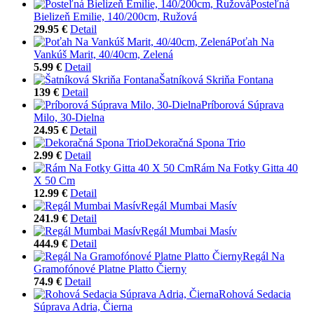
Posteľná
Bielizeň Emilie, 140/200cm, Ružová
29.95 €
Detail
Poťah Na
Vankúš Marit, 40/40cm, Zelená
5.99 €
Detail
Šatníková Skriňa Fontana
139 €
Detail
Príborová Súprava
Milo, 30-Dielna
24.95 €
Detail
Dekoračná Spona Trio
2.99 €
Detail
Rám Na Fotky Gitta 40
X 50 Cm
12.99 €
Detail
Regál Mumbai Masív
241.9 €
Detail
Regál Mumbai Masív
444.9 €
Detail
Regál Na
Gramofónové Platne Platto Čierny
74.9 €
Detail
Rohová Sedacia
Súprava Adria, Čierna