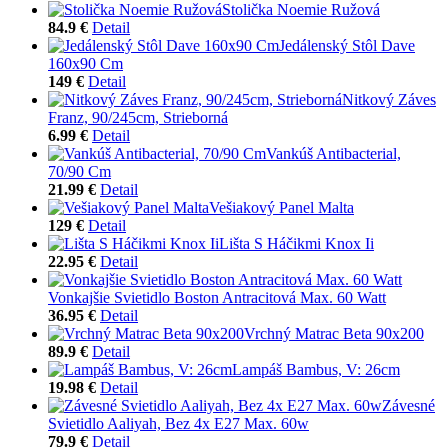
Stolička Noemie Ružová
84.9 €
Detail
Jedálenský Stôl Dave
160x90 Cm
149 €
Detail
Nitkový Záves
Franz, 90/245cm, Strieborná
6.99 €
Detail
Vankúš Antibacterial,
70/90 Cm
21.99 €
Detail
Vešiakový Panel Malta
129 €
Detail
Lišta S Háčikmi Knox Ii
22.95 €
Detail
Vonkajšie Svietidlo Boston Antracitová Max. 60 Watt
36.95 €
Detail
Vrchný Matrac Beta 90x200
89.9 €
Detail
Lampáš Bambus, V: 26cm
19.98 €
Detail
Závesné
Svietidlo Aaliyah, Bez 4x E27 Max. 60w
79.9 €
Detail