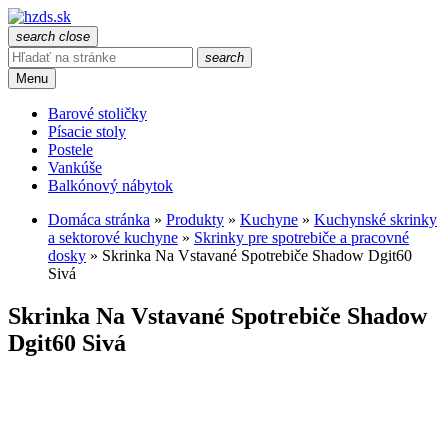
search
close
search
Menu
Barové stoličky
Písacie stoly
Postele
Vankúše
Balkónový nábytok
Domáca stránka
»
Produkty
»
Kuchyne
»
Kuchynské skrinky
a sektorové kuchyne
»
Skrinky pre spotrebiče a pracovné
dosky
»
Skrinka Na Vstavané Spotrebiče Shadow Dgit60
Sivá
Skrinka Na Vstavané Spotrebiče Shadow
Dgit60 Sivá