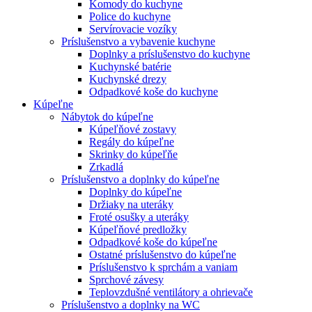
Komody do kuchyne
Police do kuchyne
Servírovacie vozíky
Príslušenstvo a vybavenie kuchyne
Doplnky a príslušenstvo do kuchyne
Kuchynské batérie
Kuchynské drezy
Odpadkové koše do kuchyne
Kúpeľne
Nábytok do kúpeľne
Kúpeľňové zostavy
Regály do kúpeľne
Skrinky do kúpeľňe
Zrkadlá
Príslušenstvo a doplnky do kúpeľne
Doplnky do kúpeľne
Držiaky na uteráky
Froté osušky a uteráky
Kúpeľňové predložky
Odpadkové koše do kúpeľne
Ostatné príslušenstvo do kúpeľne
Príslušenstvo k sprchám a vaniam
Sprchové závesy
Teplovzdušné ventilátory a ohrievače
Príslušenstvo a doplnky na WC