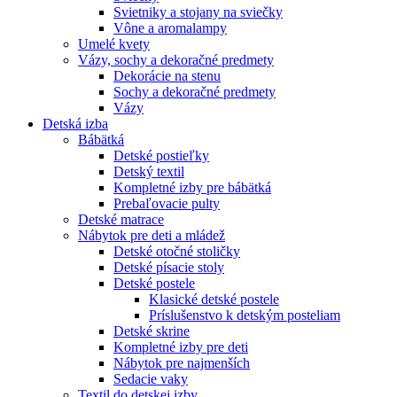
Svietniky a stojany na sviečky
Vône a aromalampy
Umelé kvety
Vázy, sochy a dekoračné predmety
Dekorácie na stenu
Sochy a dekoračné predmety
Vázy
Detská izba
Bábätká
Detské postieľky
Detský textil
Kompletné izby pre bábätká
Prebaľovacie pulty
Detské matrace
Nábytok pre deti a mládež
Detské otočné stoličky
Detské písacie stoly
Detské postele
Klasické detské postele
Príslušenstvo k detským posteliam
Detské skrine
Kompletné izby pre deti
Nábytok pre najmenších
Sedacie vaky
Textil do detskej izby