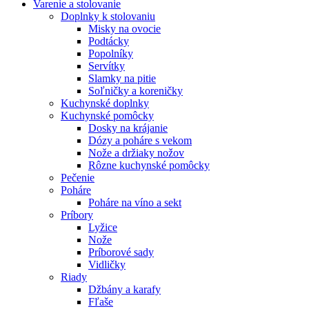
Varenie a stolovanie
Doplnky k stolovaniu
Misky na ovocie
Podtácky
Popolníky
Servítky
Slamky na pitie
Soľničky a koreničky
Kuchynské doplnky
Kuchynské pomôcky
Dosky na krájanie
Dózy a poháre s vekom
Nože a držiaky nožov
Rôzne kuchynské pomôcky
Pečenie
Poháre
Poháre na víno a sekt
Príbory
Lyžice
Nože
Príborové sady
Vidličky
Riady
Džbány a karafy
Fľaše