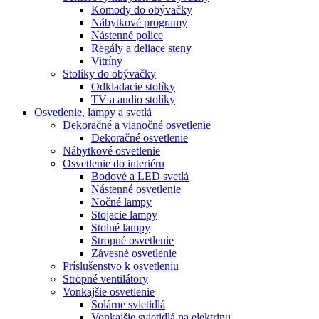
Komody do obývačky
Nábytkové programy
Nástenné police
Regály a deliace steny
Vitríny
Stolíky do obývačky
Odkladacie stolíky
TV a audio stolíky
Osvetlenie, lampy a svetlá
Dekoračné a vianočné osvetlenie
Dekoračné osvetlenie
Nábytkové osvetlenie
Osvetlenie do interiéru
Bodové a LED svetlá
Nástenné osvetlenie
Nočné lampy
Stojacie lampy
Stolné lampy
Stropné osvetlenie
Závesné osvetlenie
Príslušenstvo k osvetleniu
Stropné ventilátory
Vonkajšie osvetlenie
Solárne svietidlá
Vonkajšie svietidlá na elektrinu