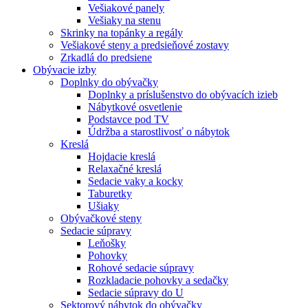
Vešiakové panely
Vešiaky na stenu
Skrinky na topánky a regály
Vešiakové steny a predsieňové zostavy
Zrkadlá do predsiene
Obývacie izby
Doplnky do obývačky
Doplnky a príslušenstvo do obývacích izieb
Nábytkové osvetlenie
Podstavce pod TV
Údržba a starostlivosť o nábytok
Kreslá
Hojdacie kreslá
Relaxačné kreslá
Sedacie vaky a kocky
Taburetky
Ušiaky
Obývačkové steny
Sedacie súpravy
Leňošky
Pohovky
Rohové sedacie súpravy
Rozkladacie pohovky a sedačky
Sedacie súpravy do U
Sektorový nábytok do obývačky