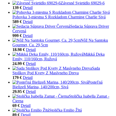
Závesné Svietidlo 69029-6
139 €
Detail
Pohovka 3-miestna S Rozkladom Charming Charlie Sivá
589 €
Detail
Sedacia Súprava Driver
Červená
999 €
Detail
Nôž Na Santoku
Gourmet, Ca. 29,5cm
18.98 €
Detail
Mäkká Deka
Emily, 110/160cm, Ružová
24.99 €
Detail
Sada
Stolíkov Pod Kvety Z Masívneho Dreva
179 €
Detail
Posteľná
Bielizeň Marina, 140/200cm, Sivá
29.95 €
Detail
Stolička Isabella Zamat -
Čierna
69 €
Detail
Stolička Emilio Žltá
89 €
Detail