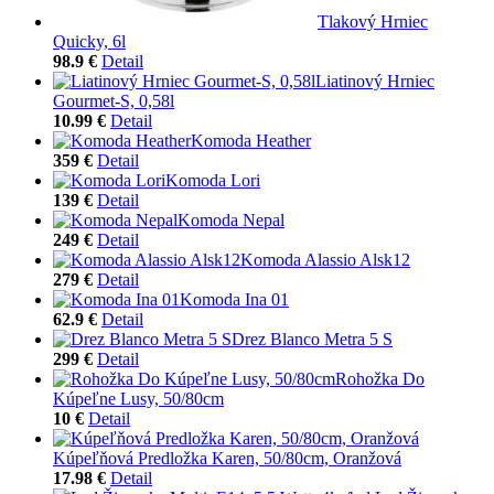
Tlakový Hrniec
Quicky, 6l
98.9 €
Detail
Liatinový Hrniec
Gourmet-S, 0,58l
10.99 €
Detail
Komoda Heather
359 €
Detail
Komoda Lori
139 €
Detail
Komoda Nepal
249 €
Detail
Komoda Alassio Alsk12
279 €
Detail
Komoda Ina 01
62.9 €
Detail
Drez Blanco Metra 5 S
299 €
Detail
Rohožka Do
Kúpeľne Lusy, 50/80cm
10 €
Detail
Kúpeľňová Predložka Karen, 50/80cm, Oranžová
17.98 €
Detail