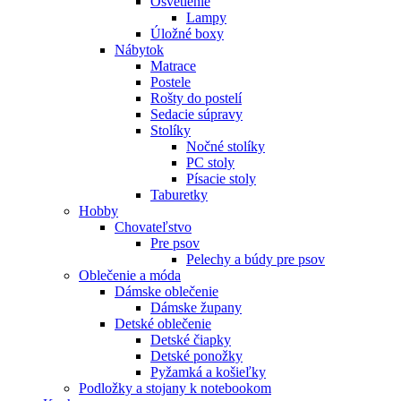
Osvetlenie
Lampy
Úložné boxy
Nábytok
Matrace
Postele
Rošty do postelí
Sedacie súpravy
Stolíky
Nočné stolíky
PC stoly
Písacie stoly
Taburetky
Hobby
Chovateľstvo
Pre psov
Pelechy a búdy pre psov
Oblečenie a móda
Dámske oblečenie
Dámske župany
Detské oblečenie
Detské čiapky
Detské ponožky
Pyžamká a košieľky
Podložky a stojany k notebookom