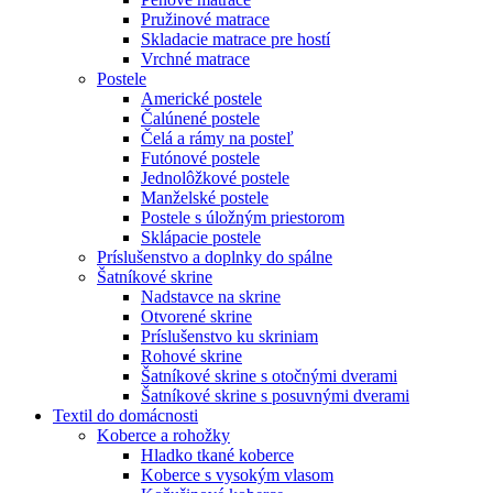
Pružinové matrace
Skladacie matrace pre hostí
Vrchné matrace
Postele
Americké postele
Čalúnené postele
Čelá a rámy na posteľ
Futónové postele
Jednolôžkové postele
Manželské postele
Postele s úložným priestorom
Sklápacie postele
Príslušenstvo a doplnky do spálne
Šatníkové skrine
Nadstavce na skrine
Otvorené skrine
Príslušenstvo ku skriniam
Rohové skrine
Šatníkové skrine s otočnými dverami
Šatníkové skrine s posuvnými dverami
Textil do domácnosti
Koberce a rohožky
Hladko tkané koberce
Koberce s vysokým vlasom