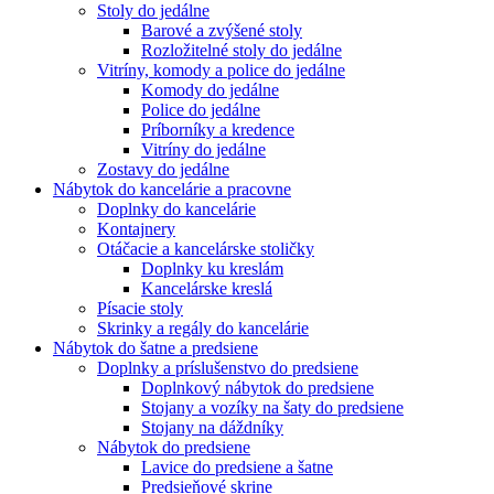
Stoly do jedálne
Barové a zvýšené stoly
Rozložitelné stoly do jedálne
Vitríny, komody a police do jedálne
Komody do jedálne
Police do jedálne
Príborníky a kredence
Vitríny do jedálne
Zostavy do jedálne
Nábytok do kancelárie a pracovne
Doplnky do kancelárie
Kontajnery
Otáčacie a kancelárske stoličky
Doplnky ku kreslám
Kancelárske kreslá
Písacie stoly
Skrinky a regály do kancelárie
Nábytok do šatne a predsiene
Doplnky a príslušenstvo do predsiene
Doplnkový nábytok do predsiene
Stojany a vozíky na šaty do predsiene
Stojany na dáždníky
Nábytok do predsiene
Lavice do predsiene a šatne
Predsieňové skrine