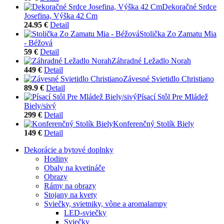
Dekoračné Srdce
Josefina, Výška 42 Cm
24.95 €
Detail
Stolička Zo Zamatu Mia
- Béžová
59 €
Detail
Záhradné Ležadlo Norah
449 €
Detail
Závesné Svietidlo Christiano
89.9 €
Detail
Písací Stôl Pre Mládež
Biely/sivý
299 €
Detail
Konferenčný Stolík Biely
149 €
Detail
Dekorácie a bytové doplnky
Hodiny
Obaly na kvetináče
Obrazy
Rámy na obrazy
Stojany na kvety
Sviečky, svietniky, vône a aromalampy
LED-sviečky
Sviečky