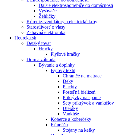
Dalšie elektrospotrebiče do domácnosti
Vysávače
Žehličky
Kúrenie, ventilátory a elektrické krby
Starostlivosť o vlasy
Zábavná elektronika
Heureka.sk
Detský tovar
Hračky
Plyšové hračky
Dom a záhrada
Bývanie a doplnky
Bytový textil
Chrániče na matrace
Deky
Plachty
Posteľná bielizeň
Prikrývky na spanie
Sety prikrývok a vankúšov
Uteráky
Vankúše
Koberce a koberčeky
Kúpeľňa
Stojany na kefky