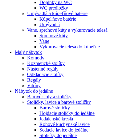
Doplnky na WC
WC predložky
Umývadlá a kúpeľňové batérie
Kúpeľňové batérie
Umývadlá
Vane, sprchové kúty a vykurovacie telesá
Sprchové kúty
Vane
Vykurovacie telesá do kúpeľne
Malý nábytok
Komody
Kozmetické stolíky
Nástenné regály
Odkladacie stolíky
Regály
Vitríny
Nábytok do jedálne
Barové stoly a stoličky
Stoličky, lavice a barové stoličky
Barové stoličky
Hojdacie stoličky do jedálne
Jedálenské kreslá
Rohové kuchynské lavice
Sedacie lavice do jedálne
Stoličky do jedálne