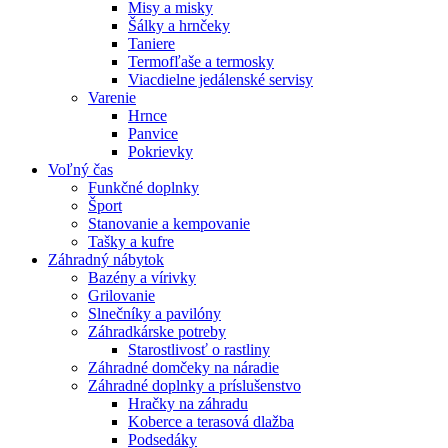
Misy a misky
Šálky a hrnčeky
Taniere
Termofľaše a termosky
Viacdielne jedálenské servisy
Varenie
Hrnce
Panvice
Pokrievky
Voľný čas
Funkčné doplnky
Šport
Stanovanie a kempovanie
Tašky a kufre
Záhradný nábytok
Bazény a vírivky
Grilovanie
Slnečníky a pavilóny
Záhradkárske potreby
Starostlivosť o rastliny
Záhradné domčeky na náradie
Záhradné doplnky a príslušenstvo
Hračky na záhradu
Koberce a terasová dlažba
Podsedáky