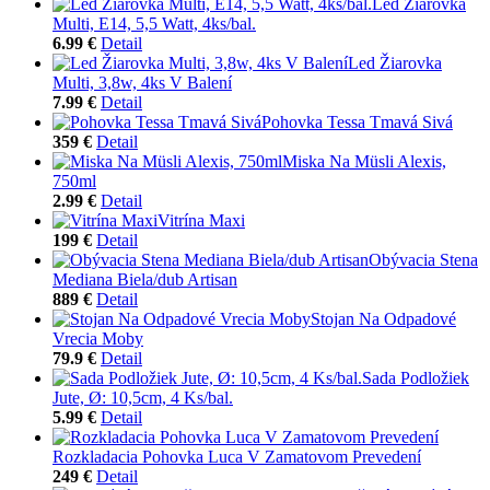
Led Žiarovka
Multi, E14, 5,5 Watt, 4ks/bal.
6.99 €
Detail
Led Žiarovka
Multi, 3,8w, 4ks V Balení
7.99 €
Detail
Pohovka Tessa Tmavá Sivá
359 €
Detail
Miska Na Müsli Alexis,
750ml
2.99 €
Detail
Vitrína Maxi
199 €
Detail
Obývacia Stena
Mediana Biela/dub Artisan
889 €
Detail
Stojan Na Odpadové
Vrecia Moby
79.9 €
Detail
Sada Podložiek
Jute, Ø: 10,5cm, 4 Ks/bal.
5.99 €
Detail
Rozkladacia Pohovka Luca V Zamatovom Prevedení
249 €
Detail