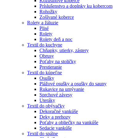
Kožušinové koberce
Príslušenstvo a doplnky ku kobercom
Rohožky
Zošívané koberce
Rolety a žáluzie
Plisé
Rolety
Rolety deň a noc
Textil do kuchyne
Chňapky, utierky, zástery
Obrusy
Poťahy na stoličky
Prestieranie
Textil do kúpeľne
Osušky
Plážové osušky a osušky do sauny
Rukavice na umývanie
Sprchové závesy
Uteráky
Textil do obývačky
Dekoračné vankúše
Deky a prehozy
Poťahy a obliečky na vankúše
Sedacie vankúše
Textil do spálne