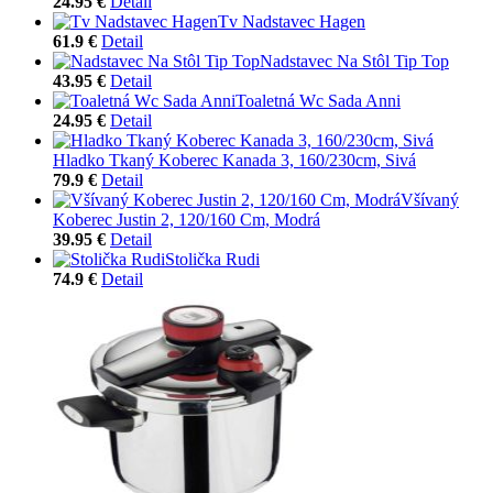
24.95 €
Detail
Tv Nadstavec Hagen
61.9 €
Detail
Nadstavec Na Stôl Tip Top
43.95 €
Detail
Toaletná Wc Sada Anni
24.95 €
Detail
Hladko Tkaný Koberec Kanada 3, 160/230cm, Sivá
79.9 €
Detail
Všívaný
Koberec Justin 2, 120/160 Cm, Modrá
39.95 €
Detail
Stolička Rudi
74.9 €
Detail