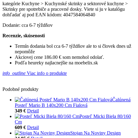
kategórie Kuchyne > Kuchynské skrinky a sektorové kuchyne >
Skrinky pre spotrebiče a pracovné dosky. Viete si ju v katalógu
dohľadať aj pod EAN kódom: 4047584064840
Dodanie: cca 6-7 týždňov
Recenzie, skúsenosti
Termín dodania bol cca 6-7 týždňov ale to si človek dnes už
nepomôže
Akciovej cene 186.00 € som nemohol odolať.
Podľa heureky najlacnejšie na moebelix.sk
info_outline
Viac info o produkte
Podobné produkty
Čalúnená
Posteľ Mario B 140x200 Cm Fialová
349 €
Detail
Posteľ Micki Biela 80/160
Cm
609 €
Detail
Stojan Na Noviny Design