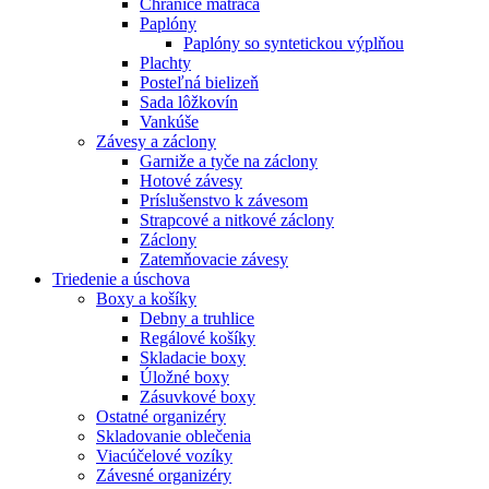
Chrániče matraca
Paplóny
Paplóny so syntetickou výplňou
Plachty
Posteľná bielizeň
Sada lôžkovín
Vankúše
Závesy a záclony
Garniže a tyče na záclony
Hotové závesy
Príslušenstvo k závesom
Strapcové a nitkové záclony
Záclony
Zatemňovacie závesy
Triedenie a úschova
Boxy a košíky
Debny a truhlice
Regálové košíky
Skladacie boxy
Úložné boxy
Zásuvkové boxy
Ostatné organizéry
Skladovanie oblečenia
Viacúčelové vozíky
Závesné organizéry