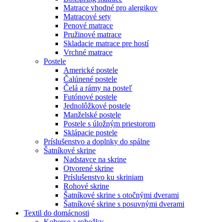
Matrace vhodné pro alergikov
Matracové sety
Penové matrace
Pružinové matrace
Skladacie matrace pre hostí
Vrchné matrace
Postele
Americké postele
Čalúnené postele
Čelá a rámy na posteľ
Futónové postele
Jednolôžkové postele
Manželské postele
Postele s úložným priestorom
Sklápacie postele
Príslušenstvo a doplnky do spálne
Šatníkové skrine
Nadstavce na skrine
Otvorené skrine
Príslušenstvo ku skriniam
Rohové skrine
Šatníkové skrine s otočnými dverami
Šatníkové skrine s posuvnými dverami
Textil do domácnosti
Koberce a rohožky