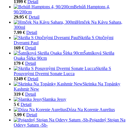
1399 €
Detail
Behúň Hamptons 4,
90/200cm
29.95 €
Detail
Hrnček Na Kávu Sahara,
300ml
7.99 €
Detail
Skriňa S Otočnými
Dverami Paul
169 €
Detail
Šatníková Skriňa
Osaka Šírka 90cm
179 €
Detail
Skriňa S
Posuvnými Dvermi Sonate Lucca
1249 €
Detail
Skrinka Na Topánky
Kashmir New
319 €
Detail
Slamka Jessy
5 €
Detail
Dóza Na Korenie Aurelius
5.99 €
Detail
Pojazdný Stojan Na
Odevy Saturn -Sb-