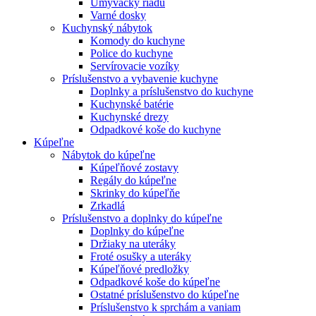
Umývačky riadu
Varné dosky
Kuchynský nábytok
Komody do kuchyne
Police do kuchyne
Servírovacie vozíky
Príslušenstvo a vybavenie kuchyne
Doplnky a príslušenstvo do kuchyne
Kuchynské batérie
Kuchynské drezy
Odpadkové koše do kuchyne
Kúpeľne
Nábytok do kúpeľne
Kúpeľňové zostavy
Regály do kúpeľne
Skrinky do kúpeľňe
Zrkadlá
Príslušenstvo a doplnky do kúpeľne
Doplnky do kúpeľne
Držiaky na uteráky
Froté osušky a uteráky
Kúpeľňové predložky
Odpadkové koše do kúpeľne
Ostatné príslušenstvo do kúpeľne
Príslušenstvo k sprchám a vaniam