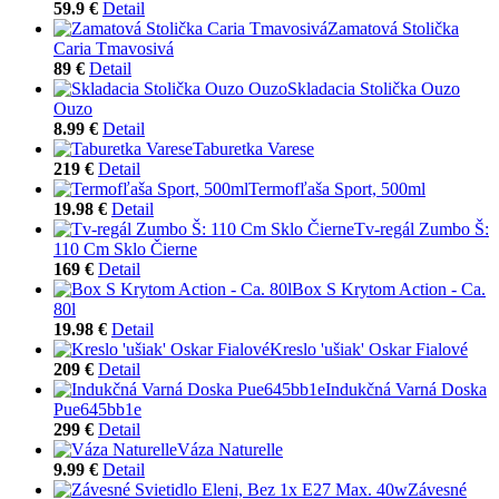
59.9 €
Detail
Zamatová Stolička
Caria Tmavosivá
89 €
Detail
Skladacia Stolička Ouzo
Ouzo
8.99 €
Detail
Taburetka Varese
219 €
Detail
Termofľaša Sport, 500ml
19.98 €
Detail
Tv-regál Zumbo Š:
110 Cm Sklo Čierne
169 €
Detail
Box S Krytom Action - Ca.
80l
19.98 €
Detail
Kreslo 'ušiak' Oskar Fialové
209 €
Detail
Indukčná Varná Doska
Pue645bb1e
299 €
Detail
Váza Naturelle
9.99 €
Detail
Závesné