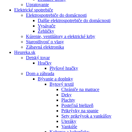
Upratovanie
Elektrické spotrebiče
Elektrospotrebiče do domácnosti
Dalšie elektrospotrebiče do domácnosti
Vysávače
Žehličky
Kúrenie, ventilátory a elektrické krby
Starostlivosť o vlasy
Zábavná elektronika
Heureka.sk
Detský tovar
Hračky
Plyšové hračky
Dom a záhrada
Bývanie a doplnky
Bytový textil
Chrániče na matrace
Deky
Plachty
Posteľná bielizeň
Prikrývky na spanie
Sety prikrývok a vankúšov
Uteráky
Vankúše
Koberce a koberčeky