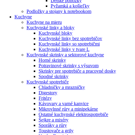
Detské ponožky
Pyžamká a košieľky
Podložky a stojany k notebookom
Kuchyne
Kuchyne na mieru
Kuchynské linky a bloky
Kuchynské bloky
Kuchynské linky bez spotrebičov
Kuchynské linky so spotrebičmi
Kuchynské linky v tvare L
Kuchynské skrinky a sektorové kuchyne
Horné skrinky
Potravinové skrinky s výsuvom
Skrinky pre spotrebiče a pracovné dosky
Spodné skrinky
Kuchynské spotrebiče
Chladničky a mrazničky
Digestory
Fritézy
Kávovary a varné kanvice
Mikrovlnné rúry a minipekárne
Ostatné kuchynské elektrospotrebiče
Šejkre a mixéry
Sporáky a rúry
Toustovače a grily