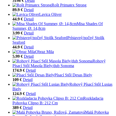
5198 €
Detail
Rošt Primatex Strong
89.9 €
Detail
Lavica Oliver
44.9 €
Detail
Misa Shades Of
Summer, Ø: 14,8cm
3.99 €
Detail
Prístavný/nočný Stolík
Seaford
44.9 €
Detail
Obraz Mila
5.99 €
Detail
Rohový
Písací Stôl Masola Biely/dub Sonoma
174.9 €
Detail
Písací Stôl Desas Biely
109 €
Detail
Rohový Písací Stôl Lusias
Biely
124.9 €
Detail
Rozkladacia
Pohovka Clipso B: 212 Cm
389 €
Detail
Malá Pohovka