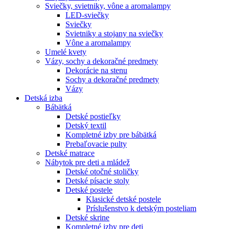
Sviečky, svietniky, vône a aromalampy
LED-sviečky
Sviečky
Svietniky a stojany na sviečky
Vône a aromalampy
Umelé kvety
Vázy, sochy a dekoračné predmety
Dekorácie na stenu
Sochy a dekoračné predmety
Vázy
Detská izba
Bábätká
Detské postieľky
Detský textil
Kompletné izby pre bábätká
Prebaľovacie pulty
Detské matrace
Nábytok pre deti a mládež
Detské otočné stoličky
Detské písacie stoly
Detské postele
Klasické detské postele
Príslušenstvo k detským posteliam
Detské skrine
Kompletné izby pre deti