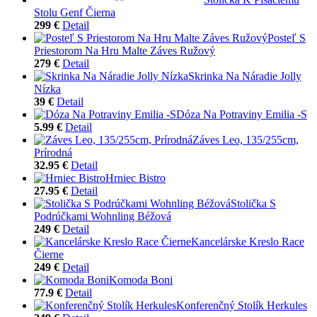
Stolu Genf Čierna
299 €
Detail
Posteľ S
Priestorom Na Hru Malte Záves Ružový
279 €
Detail
Skrinka Na Náradie Jolly
Nízka
39 €
Detail
Dóza Na Potraviny Emilia -S
5.99 €
Detail
Záves Leo, 135/255cm,
Prírodná
32.95 €
Detail
Hrniec Bistro
27.95 €
Detail
Stolička S
Podrúčkami Wohnling Béžová
249 €
Detail
Kancelárske Kreslo Race
Čierne
249 €
Detail
Komoda Boni
77.9 €
Detail
Konferenčný Stolík Herkules