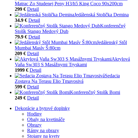
Matrac Zo Studenej Peny H3/h5 King Coco 90x200cm
299 €
Detail
Jedálenská Stolička Demina
34.9 €
Detail
Konferenčný
Stolík Stango Medový Dub
79.9 €
Detail
Jedálenský Stôl
Mumbai Masív Š:80cm
209 €
Detail
Akrylová
Vaňa Sw303 S Masážnymi Tryskami
1999 €
Detail
Sedacia
Zostava Na Terasu Elio Tmavosivá
599 €
Detail
Konferenčný Stolík Bomi
249 €
Detail
Dekorácie a bytové doplnky
Hodiny
Obaly na kvetináče
Obrazy
Rámy na obrazy
Stojany na kvety