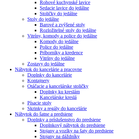
Rohové kuchynské lavice
Sedacie lavice do jedálne
Stoličky do jedálne
Stoly do jedálne
Barové a zvýšené stoly
Rozložitelné stoly do jedálne
Vitríny, komody a police do jedálne
Komody do jedálne
Police do jedálne
Príborníky a kredence
Vitríny do jedálne
Zostavy do jedálne
Nábytok do kancelárie a pracovne
Doplnky do kancelárie
Kontajnery
Otáčacie a kancelárske stoličky
Doplnky ku kreslám
Kancelárske kreslá
Písacie stoly
Skrinky a regály do kancelárie
Nábytok do šatne a predsiene
Doplnky a príslušenstvo do predsiene
Doplnkový nábytok do predsiene
Stojany a vozíky na šaty do predsiene
Stojany na dáždníky