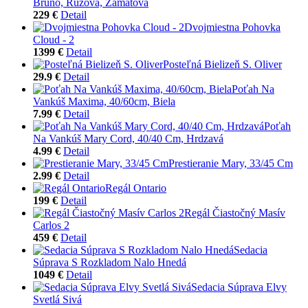
Bruno, Ružová, Zamatová
229 €
Detail
Dvojmiestna Pohovka
Cloud - 2
1399 €
Detail
Posteľná Bielizeň S. Oliver
29.9 €
Detail
Poťah Na
Vankúš Maxima, 40/60cm, Biela
7.99 €
Detail
Poťah
Na Vankúš Mary Cord, 40/40 Cm, Hrdzavá
4.99 €
Detail
Prestieranie Mary, 33/45 Cm
2.99 €
Detail
Regál Ontario
199 €
Detail
Regál Čiastočný Masív
Carlos 2
459 €
Detail
Sedacia
Súprava S Rozkladom Nalo Hnedá
1049 €
Detail
Sedacia Súprava Elvy
Svetlá Sivá