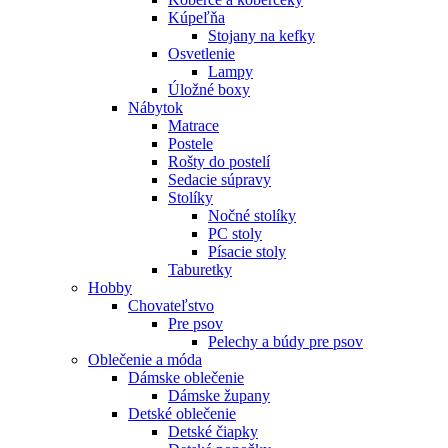
Kúpeľňa
Stojany na kefky
Osvetlenie
Lampy
Úložné boxy
Nábytok
Matrace
Postele
Rošty do postelí
Sedacie súpravy
Stolíky
Nočné stolíky
PC stoly
Písacie stoly
Taburetky
Hobby
Chovateľstvo
Pre psov
Pelechy a búdy pre psov
Oblečenie a móda
Dámske oblečenie
Dámske župany
Detské oblečenie
Detské čiapky