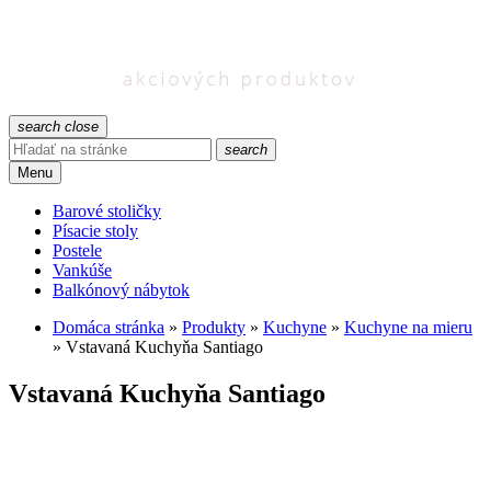
search
close
search
Menu
Barové stoličky
Písacie stoly
Postele
Vankúše
Balkónový nábytok
Domáca stránka
»
Produkty
»
Kuchyne
»
Kuchyne na mieru
»
Vstavaná Kuchyňa Santiago
Vstavaná Kuchyňa Santiago