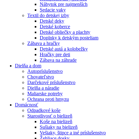
Nábytok pre najmenších
Sedacie vaky
Textil do detskej izby
Detské deky
Detské koberce
Detské obliečky a plachty
Doplnky k detským posteliam
Zábava a hračky
Detské autá a kolobežky
Hračky pre deti
Zábava na záhrade
Dielňa a dom
Autopríslušenstvo
Chovateľstvo
Darčekové príslušenstvo
Dielňa a náradie
Maliarske potreby
Ochrana proti hmyzu
Domácnosť
Odpadkové koše
Starostlivosť o bielizeň
Koše na bielizeň
Sušiaky na bielizeň
Vešiaky, štipce a iné príslušenstvo
Žehliace dosky