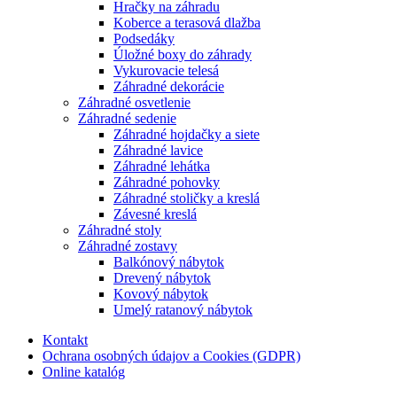
Hračky na záhradu
Koberce a terasová dlažba
Podsedáky
Úložné boxy do záhrady
Vykurovacie telesá
Záhradné dekorácie
Záhradné osvetlenie
Záhradné sedenie
Záhradné hojdačky a siete
Záhradné lavice
Záhradné lehátka
Záhradné pohovky
Záhradné stoličky a kreslá
Závesné kreslá
Záhradné stoly
Záhradné zostavy
Balkónový nábytok
Drevený nábytok
Kovový nábytok
Umelý ratanový nábytok
Kontakt
Ochrana osobných údajov a Cookies (GDPR)
Online katalóg