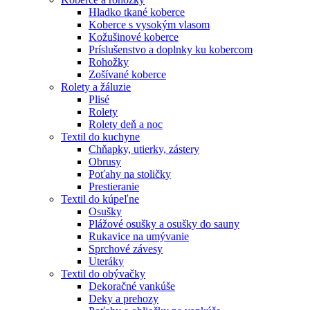
Hladko tkané koberce
Koberce s vysokým vlasom
Kožušinové koberce
Príslušenstvo a doplnky ku kobercom
Rohožky
Zošívané koberce
Rolety a žáluzie
Plisé
Rolety
Rolety deň a noc
Textil do kuchyne
Chňapky, utierky, zástery
Obrusy
Poťahy na stoličky
Prestieranie
Textil do kúpeľne
Osušky
Plážové osušky a osušky do sauny
Rukavice na umývanie
Sprchové závesy
Uteráky
Textil do obývačky
Dekoračné vankúše
Deky a prehozy