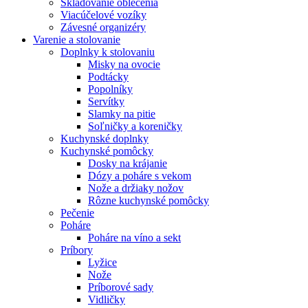
Skladovanie oblečenia
Viacúčelové vozíky
Závesné organizéry
Varenie a stolovanie
Doplnky k stolovaniu
Misky na ovocie
Podtácky
Popolníky
Servítky
Slamky na pitie
Soľničky a koreničky
Kuchynské doplnky
Kuchynské pomôcky
Dosky na krájanie
Dózy a poháre s vekom
Nože a držiaky nožov
Rôzne kuchynské pomôcky
Pečenie
Poháre
Poháre na víno a sekt
Príbory
Lyžice
Nože
Príborové sady
Vidličky