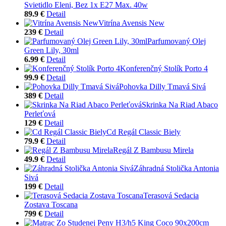
Svietidlo Eleni, Bez 1x E27 Max. 40w
89.9 €
Detail
Vitrína Avensis New
239 €
Detail
Parfumovaný Olej
Green Lily, 30ml
6.99 €
Detail
Konferenčný Stolík Porto 4
99.9 €
Detail
Pohovka Dilly Tmavá Sivá
389 €
Detail
Skrinka Na Riad Abaco
Perleťová
129 €
Detail
Cd Regál Classic Biely
79.9 €
Detail
Regál Z Bambusu Mirela
49.9 €
Detail
Záhradná Stolička Antonia
Sivá
199 €
Detail
Terasová Sedacia
Zostava Toscana
799 €
Detail