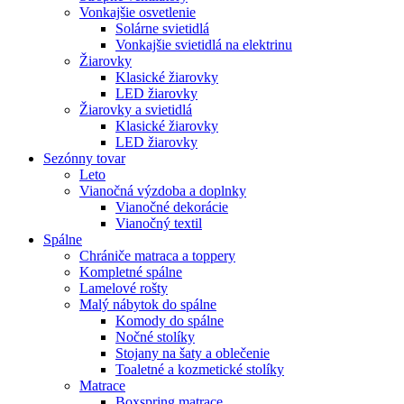
Vonkajšie osvetlenie
Solárne svietidlá
Vonkajšie svietidlá na elektrinu
Žiarovky
Klasické žiarovky
LED žiarovky
Žiarovky a svietidlá
Klasické žiarovky
LED žiarovky
Sezónny tovar
Leto
Vianočná výzdoba a doplnky
Vianočné dekorácie
Vianočný textil
Spálne
Chrániče matraca a toppery
Kompletné spálne
Lamelové rošty
Malý nábytok do spálne
Komody do spálne
Nočné stolíky
Stojany na šaty a oblečenie
Toaletné a kozmetické stolíky
Matrace
Boxspring matrace