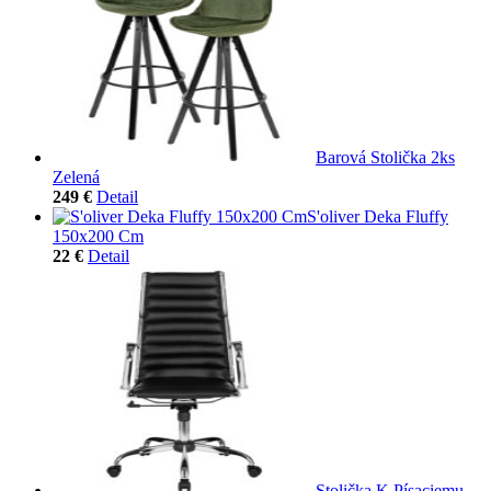
Barová Stolička 2ks
Zelená
249 €
Detail
S'oliver Deka Fluffy
150x200 Cm
22 €
Detail
Stolička K Písaciemu