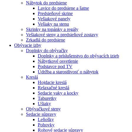
Nábytok do predsiene
Lavice do predsiene a šatne
Predsieňové skrine
Vešiakové panely
Vešiaky na stenu
Skrinky na topánky a regály
Vešiakové steny a predsieňové zostavy
Zrkadlá do predsiene
Obývacie izby
Doplnky do obývačky
Doplnky a príslušenstvo do obývacích izieb
Nábytkové osvetlenie
Podstavce pod TV
Údržba a starostlivosť o nábytok
Kreslá
Hojdacie kreslá
Relaxačné kreslá
Sedacie vaky a kocky
Taburetky
Ušiaky
Obývačkové steny
Sedacie súpravy
Leňošky
Pohovky
Rohové sedacie súpravy