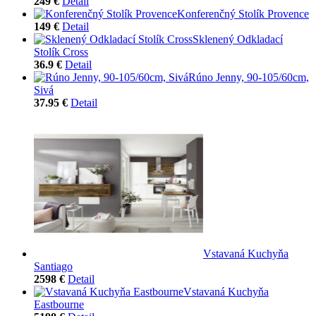
249 €
Detail
Konferenčný Stolík Provence
149 €
Detail
Sklenený Odkladací
Stolík Cross
36.9 €
Detail
Rúno Jenny, 90-105/60cm,
Sivá
37.95 €
Detail
Vstavaná Kuchyňa
Santiago
2598 €
Detail
Vstavaná Kuchyňa
Eastbourne