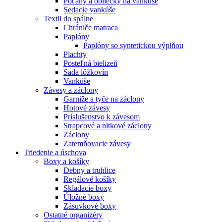
Poťahy a obliečky na vankúše
Sedacie vankúše
Textil do spálne
Chrániče matraca
Paplóny
Paplóny so syntetickou výplňou
Plachty
Posteľná bielizeň
Sada lôžkovín
Vankúše
Závesy a záclony
Garniže a tyče na záclony
Hotové závesy
Príslušenstvo k závesom
Strapcové a nitkové záclony
Záclony
Zatemňovacie závesy
Triedenie a úschova
Boxy a košíky
Debny a truhlice
Regálové košíky
Skladacie boxy
Úložné boxy
Zásuvkové boxy
Ostatné organizéry