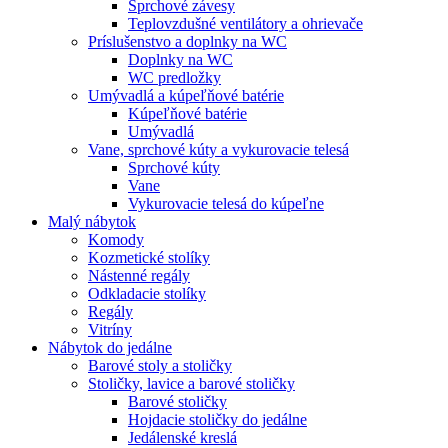
Sprchové závesy
Teplovzdušné ventilátory a ohrievače
Príslušenstvo a doplnky na WC
Doplnky na WC
WC predložky
Umývadlá a kúpeľňové batérie
Kúpeľňové batérie
Umývadlá
Vane, sprchové kúty a vykurovacie telesá
Sprchové kúty
Vane
Vykurovacie telesá do kúpeľne
Malý nábytok
Komody
Kozmetické stolíky
Nástenné regály
Odkladacie stolíky
Regály
Vitríny
Nábytok do jedálne
Barové stoly a stoličky
Stoličky, lavice a barové stoličky
Barové stoličky
Hojdacie stoličky do jedálne
Jedálenské kreslá