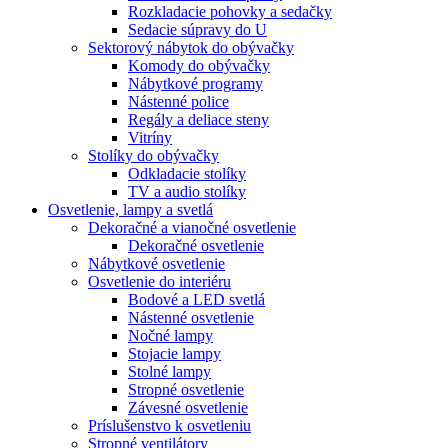
Rozkladacie pohovky a sedačky
Sedacie súpravy do U
Sektorový nábytok do obývačky
Komody do obývačky
Nábytkové programy
Nástenné police
Regály a deliace steny
Vitríny
Stolíky do obývačky
Odkladacie stolíky
TV a audio stolíky
Osvetlenie, lampy a svetlá
Dekoračné a vianočné osvetlenie
Dekoračné osvetlenie
Nábytkové osvetlenie
Osvetlenie do interiéru
Bodové a LED svetlá
Nástenné osvetlenie
Nočné lampy
Stojacie lampy
Stolné lampy
Stropné osvetlenie
Závesné osvetlenie
Príslušenstvo k osvetleniu
Stropné ventilátory