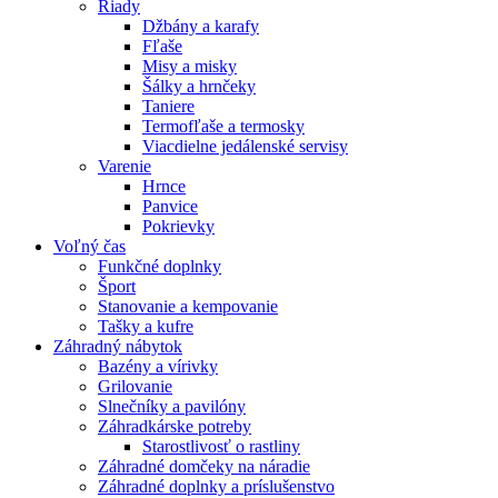
Riady
Džbány a karafy
Fľaše
Misy a misky
Šálky a hrnčeky
Taniere
Termofľaše a termosky
Viacdielne jedálenské servisy
Varenie
Hrnce
Panvice
Pokrievky
Voľný čas
Funkčné doplnky
Šport
Stanovanie a kempovanie
Tašky a kufre
Záhradný nábytok
Bazény a vírivky
Grilovanie
Slnečníky a pavilóny
Záhradkárske potreby
Starostlivosť o rastliny
Záhradné domčeky na náradie
Záhradné doplnky a príslušenstvo