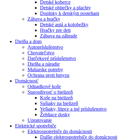
Detské koberce
Detské obliečky a plachty
Doplnky k detským posteliam
Zábava a hračky
Detské autá a kolobežky
Hračky pre deti
Zábava na záhrade
Dielňa a dom
Autopríslušenstvo
Chovateľstvo
Darčekové príslušenstvo
Dielňa a náradie
Maliarske potreby
Ochrana proti hmyzu
Domácnosť
Odpadkové koše
Starostlivosť o bielizeň
Koše na bielizeň
Sušiaky na bielizeň
Vešiaky, štipce a iné príslušenstvo
Žehliace dosky
Upratovanie
Elektrické spotrebiče
Elektrospotrebiče do domácnosti
Dalšie elektrospotrebiče do domácnosti