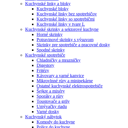
Kuchynské linky a bloky
Kuchynské bloky
Kuchynské linky bez spotrebičov
Kuchynské linky so spotrebičmi
Kuchynské linky v tvare L
Kuchynské skrinky a sektorové kuchyne
Horné skrinky
Potravinové skrinky s výsuvom
Skrinky pre spotrebiče a pracovné dosky
Spodné skrinky
Kuchynské spotrebiče
Chladničky a mrazničky
Digestory
Fritézy
Kávovary a varné kanvice
Mikrovlnné rúry a minipekárne
Ostatné kuchynské elektrospotrebiče
Šejkre a mixéry
Sporáky a rúry
Toustovače a grily
Umývačky riadu
Varné dosky
Kuchynský nábytok
Komody do kuchyne
Police do kuchyne