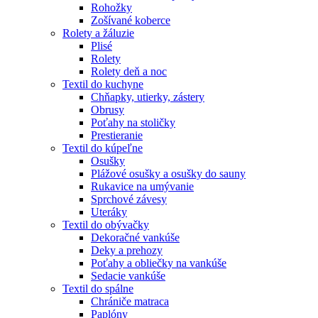
Rohožky
Zošívané koberce
Rolety a žáluzie
Plisé
Rolety
Rolety deň a noc
Textil do kuchyne
Chňapky, utierky, zástery
Obrusy
Poťahy na stoličky
Prestieranie
Textil do kúpeľne
Osušky
Plážové osušky a osušky do sauny
Rukavice na umývanie
Sprchové závesy
Uteráky
Textil do obývačky
Dekoračné vankúše
Deky a prehozy
Poťahy a obliečky na vankúše
Sedacie vankúše
Textil do spálne
Chrániče matraca
Paplóny