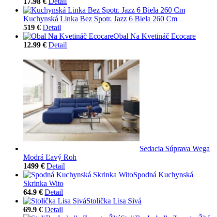
17.98 €
Detail
Kuchynská Linka Bez Spotr. Jazz 6 Biela 260 Cm
519 €
Detail
Obal Na Kvetináč Ecocare
12.99 €
Detail
Sedacia Súprava Wega
Modrá Ľavý Roh
1499 €
Detail
Spodná Kuchynská
Skrinka Wito
64.9 €
Detail
Stolička Lisa Sivá
69.9 €
Detail