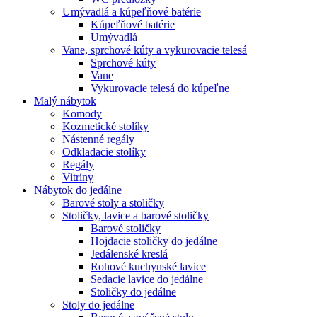
Umývadlá a kúpeľňové batérie
Kúpeľňové batérie
Umývadlá
Vane, sprchové kúty a vykurovacie telesá
Sprchové kúty
Vane
Vykurovacie telesá do kúpeľne
Malý nábytok
Komody
Kozmetické stolíky
Nástenné regály
Odkladacie stolíky
Regály
Vitríny
Nábytok do jedálne
Barové stoly a stoličky
Stoličky, lavice a barové stoličky
Barové stoličky
Hojdacie stoličky do jedálne
Jedálenské kreslá
Rohové kuchynské lavice
Sedacie lavice do jedálne
Stoličky do jedálne
Stoly do jedálne