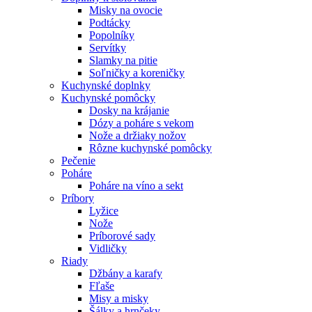
Misky na ovocie
Podtácky
Popolníky
Servítky
Slamky na pitie
Soľničky a koreničky
Kuchynské doplnky
Kuchynské pomôcky
Dosky na krájanie
Dózy a poháre s vekom
Nože a držiaky nožov
Rôzne kuchynské pomôcky
Pečenie
Poháre
Poháre na víno a sekt
Príbory
Lyžice
Nože
Príborové sady
Vidličky
Riady
Džbány a karafy
Fľaše
Misy a misky
Šálky a hrnčeky