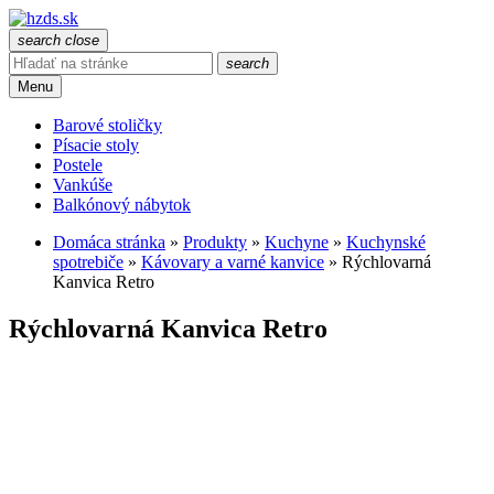
search
close
search
Menu
Barové stoličky
Písacie stoly
Postele
Vankúše
Balkónový nábytok
Domáca stránka
»
Produkty
»
Kuchyne
»
Kuchynské
spotrebiče
»
Kávovary a varné kanvice
»
Rýchlovarná
Kanvica Retro
Rýchlovarná Kanvica Retro