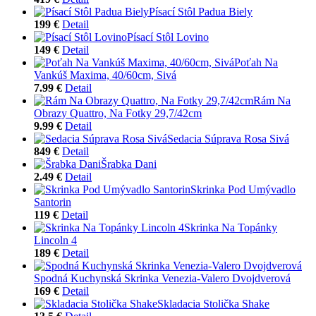
Písací Stôl Padua Biely
199 €
Detail
Písací Stôl Lovino
149 €
Detail
Poťah Na
Vankúš Maxima, 40/60cm, Sivá
7.99 €
Detail
Rám Na
Obrazy Quattro, Na Fotky 29,7/42cm
9.99 €
Detail
Sedacia Súprava Rosa Sivá
849 €
Detail
Šrabka Dani
2.49 €
Detail
Skrinka Pod Umývadlo
Santorin
119 €
Detail
Skrinka Na Topánky
Lincoln 4
189 €
Detail
Spodná Kuchynská Skrinka Venezia-Valero Dvojdverová
169 €
Detail
Skladacia Stolička Shake