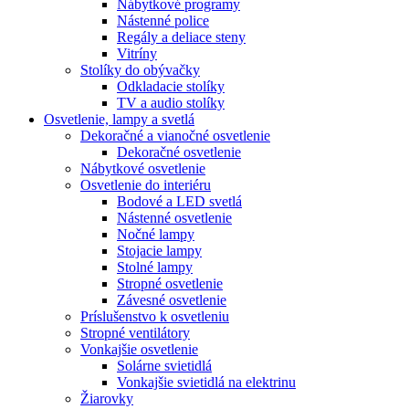
Nábytkové programy
Nástenné police
Regály a deliace steny
Vitríny
Stolíky do obývačky
Odkladacie stolíky
TV a audio stolíky
Osvetlenie, lampy a svetlá
Dekoračné a vianočné osvetlenie
Dekoračné osvetlenie
Nábytkové osvetlenie
Osvetlenie do interiéru
Bodové a LED svetlá
Nástenné osvetlenie
Nočné lampy
Stojacie lampy
Stolné lampy
Stropné osvetlenie
Závesné osvetlenie
Príslušenstvo k osvetleniu
Stropné ventilátory
Vonkajšie osvetlenie
Solárne svietidlá
Vonkajšie svietidlá na elektrinu
Žiarovky