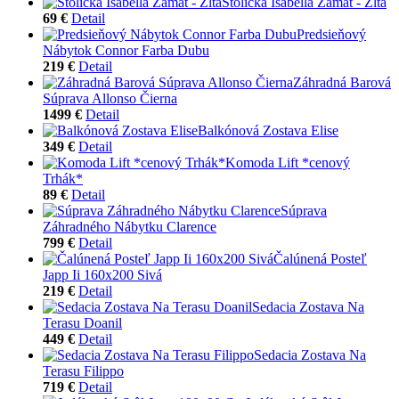
Stolička Isabella Zamat - Žltá
69 €
Detail
Predsieňový
Nábytok Connor Farba Dubu
219 €
Detail
Záhradná Barová
Súprava Allonso Čierna
1499 €
Detail
Balkónová Zostava Elise
349 €
Detail
Komoda Lift *cenový
Trhák*
89 €
Detail
Súprava
Záhradného Nábytku Clarence
799 €
Detail
Čalúnená Posteľ
Japp Ii 160x200 Sivá
219 €
Detail
Sedacia Zostava Na
Terasu Doanil
449 €
Detail
Sedacia Zostava Na
Terasu Filippo
719 €
Detail