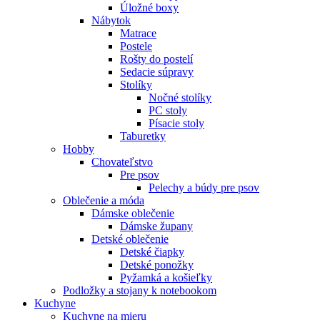
Úložné boxy
Nábytok
Matrace
Postele
Rošty do postelí
Sedacie súpravy
Stolíky
Nočné stolíky
PC stoly
Písacie stoly
Taburetky
Hobby
Chovateľstvo
Pre psov
Pelechy a búdy pre psov
Oblečenie a móda
Dámske oblečenie
Dámske župany
Detské oblečenie
Detské čiapky
Detské ponožky
Pyžamká a košieľky
Podložky a stojany k notebookom
Kuchyne
Kuchyne na mieru