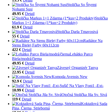
13.5 €
Detail
Stolička So Štyrmi
Nohami Susi
49.95 €
Detail
Stolička
Markus 1+1 Zdarma (1*kus=2 Produkty)
61.9 €
Detail
Stolička Darla Tmavosivá
55 €
Detail
Radiátor Na
Stenu Bielej Farby 60x112cm
422 €
Detail
Lehátko Parco
Biela/modrá/čierna
49.95 €
Detail
Závesný Organizér Tanya
22.95 €
Detail
Komoda Avensis New
92.9 €
Detail
Sušič Na Vlasy Foni1 -Ext-
10.99 €
Detail
Otočná Stolička Jila Sv. Sivá
119 €
Detail
Koktailová Sada
Pina, Čierna, Strieborná