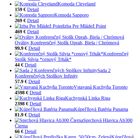
Komoda Cleveland
159 €
Detail
Komoda Sapporo
269 €
Detail
Izba Pre Mládež Point
469 €
Detail
Oválny Konferenčný Stolík Oprah, Biela / Chrómová
99.9 €
Detail
Konferenčný
Stolík Silvia *cenový Trhák*
44 €
Detail
Sada 2
Konferenčných Stolíkov Infinity
57.9 €
Detail
Vstavaná Kuchyňa Toronto
4598 €
Detail
Kuchynská Linka Riga
2398 €
Detail
Kúpeľňová Batéria Panama
81.9 €
Detail
Sprchová Hlavica Ab300
Čierna
66 €
Detail
Kúpeľňová