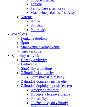
Taniere
Termofľaše a termosky
Viacdielne jedálenské servisy
Varenie
Hrnce
Panvice
Pokrievky
Voľný čas
Funkčné doplnky
Šport
Stanovanie a kempovanie
Tašky a kufre
Záhradný nábytok
Bazény a vírivky
Grilovanie
Slnečníky a pavilóny
Záhradkárske potreby
Starostlivosť o rastliny
Záhradné domčeky na náradie
Záhradné doplnky a príslušenstvo
Hračky na záhradu
Koberce a terasová dlažba
Podsedáky
Úložné boxy do záhrady