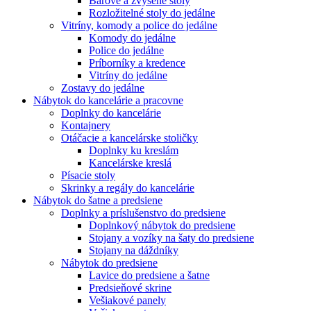
Barové a zvýšené stoly
Rozložitelné stoly do jedálne
Vitríny, komody a police do jedálne
Komody do jedálne
Police do jedálne
Príborníky a kredence
Vitríny do jedálne
Zostavy do jedálne
Nábytok do kancelárie a pracovne
Doplnky do kancelárie
Kontajnery
Otáčacie a kancelárske stoličky
Doplnky ku kreslám
Kancelárske kreslá
Písacie stoly
Skrinky a regály do kancelárie
Nábytok do šatne a predsiene
Doplnky a príslušenstvo do predsiene
Doplnkový nábytok do predsiene
Stojany a vozíky na šaty do predsiene
Stojany na dáždníky
Nábytok do predsiene
Lavice do predsiene a šatne
Predsieňové skrine
Vešiakové panely