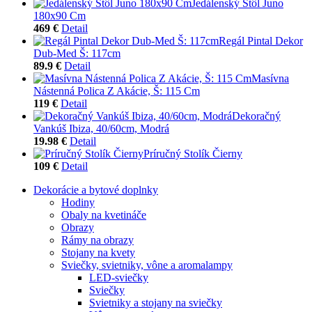
Jedálenský Stôl Juno
180x90 Cm
469 €
Detail
Regál Pintal Dekor
Dub-Med Š: 117cm
89.9 €
Detail
Masívna
Nástenná Polica Z Akácie, Š: 115 Cm
119 €
Detail
Dekoračný
Vankúš Ibiza, 40/60cm, Modrá
19.98 €
Detail
Príručný Stolík Čierny
109 €
Detail
Dekorácie a bytové doplnky
Hodiny
Obaly na kvetináče
Obrazy
Rámy na obrazy
Stojany na kvety
Sviečky, svietniky, vône a aromalampy
LED-sviečky
Sviečky
Svietniky a stojany na sviečky