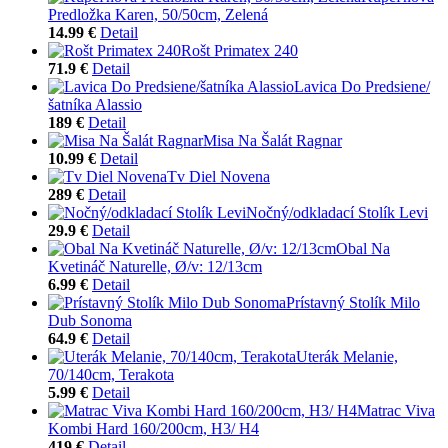
Predložka Karen, 50/50cm, Zelená
14.99 €
Detail
Rošt Primatex 240
71.9 €
Detail
Lavica Do Predsiene/
šatníka Alassio
189 €
Detail
Misa Na Šalát Ragnar
10.99 €
Detail
Tv Diel Novena
289 €
Detail
Nočný/odkladací Stolík Levi
29.9 €
Detail
Obal Na
Kvetináč Naturelle, Ø/v: 12/13cm
6.99 €
Detail
Prístavný Stolík Milo
Dub Sonoma
64.9 €
Detail
Uterák Melanie,
70/140cm, Terakota
5.99 €
Detail
Matrac Viva
Kombi Hard 160/200cm, H3/ H4
419 €
Detail