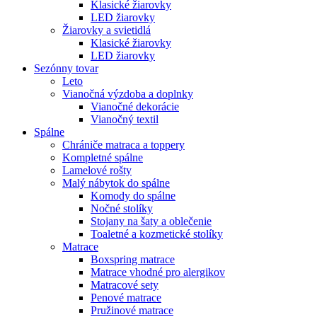
Klasické žiarovky
LED žiarovky
Žiarovky a svietidlá
Klasické žiarovky
LED žiarovky
Sezónny tovar
Leto
Vianočná výzdoba a doplnky
Vianočné dekorácie
Vianočný textil
Spálne
Chrániče matraca a toppery
Kompletné spálne
Lamelové rošty
Malý nábytok do spálne
Komody do spálne
Nočné stolíky
Stojany na šaty a oblečenie
Toaletné a kozmetické stolíky
Matrace
Boxspring matrace
Matrace vhodné pro alergikov
Matracové sety
Penové matrace
Pružinové matrace