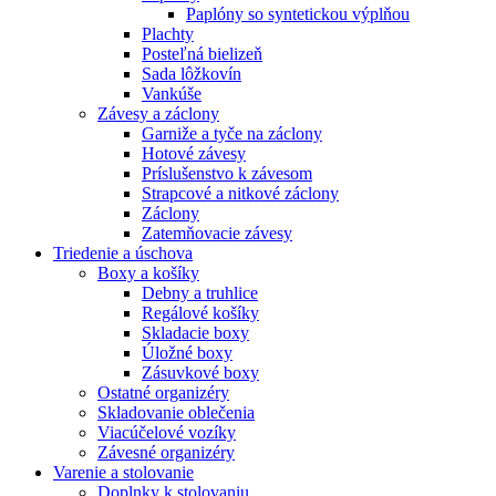
Paplóny so syntetickou výplňou
Plachty
Posteľná bielizeň
Sada lôžkovín
Vankúše
Závesy a záclony
Garniže a tyče na záclony
Hotové závesy
Príslušenstvo k závesom
Strapcové a nitkové záclony
Záclony
Zatemňovacie závesy
Triedenie a úschova
Boxy a košíky
Debny a truhlice
Regálové košíky
Skladacie boxy
Úložné boxy
Zásuvkové boxy
Ostatné organizéry
Skladovanie oblečenia
Viacúčelové vozíky
Závesné organizéry
Varenie a stolovanie
Doplnky k stolovaniu