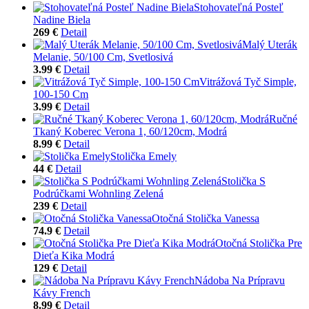
Stohovateľná Posteľ
Nadine Biela
269 €
Detail
Malý Uterák
Melanie, 50/100 Cm, Svetlosivá
3.99 €
Detail
Vitrážová Tyč Simple,
100-150 Cm
3.99 €
Detail
Ručné
Tkaný Koberec Verona 1, 60/120cm, Modrá
8.99 €
Detail
Stolička Emely
44 €
Detail
Stolička S
Podrúčkami Wohnling Zelená
239 €
Detail
Otočná Stolička Vanessa
74.9 €
Detail
Otočná Stolička Pre
Dieťa Kika Modrá
129 €
Detail
Nádoba Na Prípravu
Kávy French
8.99 €
Detail