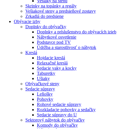
Vešiaky na stenu
Skrinky na topánky a regály
Vešiakové steny a predsieňové zostavy
Zrkadlá do predsiene
Obývacie izby
Doplnky do obývačky
Doplnky a príslušenstvo do obývacích izieb
Nábytkové osvetlenie
Podstavce pod TV
Údržba a starostlivosť o nábytok
Kreslá
Hojdacie kreslá
Relaxačné kreslá
Sedacie vaky a kocky
Taburetky
Ušiaky
Obývačkové steny
Sedacie súpravy
Leňošky
Pohovky
Rohové sedacie súpravy
Rozkladacie pohovky a sedačky
Sedacie súpravy do U
Sektorový nábytok do obývačky
Komody do obývačky