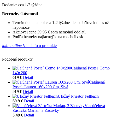
Dodanie: cca 1-2 týždne
Recenzie, skúsenosti
Termín dodania bol cca 1-2 týždne ale to si človek dnes už
nepomôže
Akciovej cene 39.95 € som nemohol odolať.
Podľa heureky najlacnejšie na moebelix.sk
info_outline
Viac info o produkte
Podobné produkty
Čalúnená Posteľ Como
140x200
619 €
Detail
Čalúnená
Posteľ Lauren 160x200 Cm, Sivá
919 €
Detail
Úložný Priestor Fellbach
69.9 €
Detail
Viacúčelová
Zástrčka Marian, 3 Zásuvky
3.49 €
Detail