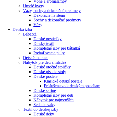
Vône a aromalampy
Umelé kvety
Vázy, sochy a dekoračné predmety
Dekorácie na stenu
Sochy a dekoračné predmety
Vázy
Detská izba
Bábätká
Detské postieľky
Detský textil
Kompletné izby pre bábätká
Prebaľovacie pulty
Detské matrace
Nábytok pre deti a mládež
Detské otočné stoličky
Detské písacie stoly
Detské postele
Klasické detské postele
Príslušenstvo k detským posteliam
Detské skrine
Kompletné izby pre deti
Nábytok pre najmenších
Sedacie vaky
Textil do detskej izby
Detské deky