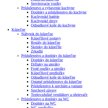
Servírovacie vozíky
Príslušenstvo a vybavenie kuchyne
Doplnky a príslušenstvo do kuchyne
Kuchynské batérie
Kuchynské drezy
Odpadkové koše do kuchyne
Kúpeľne
Nábytok do kúpeľne
Kúpeľňové zostavy
Regály do kúpeľne
Skrinky do kúpeľňe
Zrkadlá
Príslušenstvo a doplnky do kúpeľne
Doplnky do kúpeľne
Držiaky na uteráky
Froté osušky a uteráky
Kúpeľňové predložky
Odpadkové koše do kúpeľne
Ostatné príslušenstvo do kúpeľne
Príslušenstvo k sprchám a vaniam
Sprchové závesy
Teplovzdušné ventilátory a ohrievače
Príslušenstvo a doplnky na WC
Doplnky na WC
WC predložky