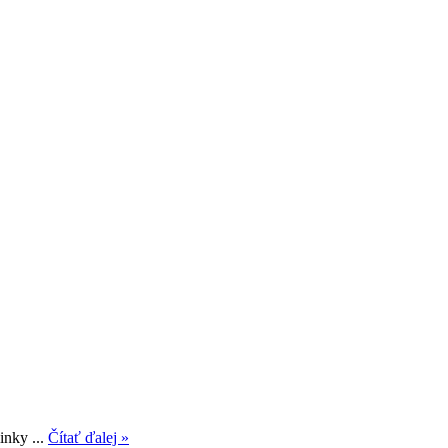
inky ...
Čítať ďalej »