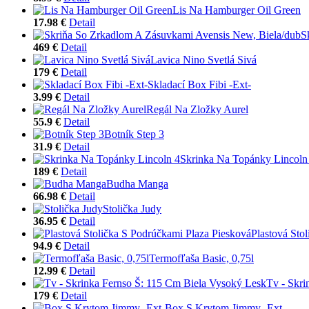
Lis Na Hamburger Oil Green
17.98 €
Detail
S
469 €
Detail
Lavica Nino Svetlá Sivá
179 €
Detail
Skladací Box Fibi -Ext-
3.99 €
Detail
Regál Na Zložky Aurel
55.9 €
Detail
Botník Step 3
31.9 €
Detail
Skrinka Na Topánky Lincoln
189 €
Detail
Budha Manga
66.98 €
Detail
Stolička Judy
36.95 €
Detail
Plastová Sto
94.9 €
Detail
Termofľaša Basic, 0,75l
12.99 €
Detail
Tv - Skri
179 €
Detail
Box S Krytom Jimmy -Ext-