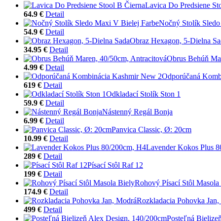
Lavica Do Predsiene St
64.9 €
Detail
Nočný Stolík Sledo
54.9 €
Detail
Obraz Hexagon, 5-Dielna Sa
34.95 €
Detail
Obrus Behúň Mar
4.99 €
Detail
Odporúčaná Komb
619 €
Detail
Odkladací Stolík Ston 1
59.9 €
Detail
Nástenný Regál Bonja
6.99 €
Detail
Panvica Classic, Ø: 20cm
10.99 €
Detail
Lavender Kokos Plus 
289 €
Detail
Písací Stôl Raf 12
199 €
Detail
Rohový Písací Stôl Masola
174.9 €
Detail
Rozkladacia Pohovka Jan,
499 €
Detail
Posteľná Bielize