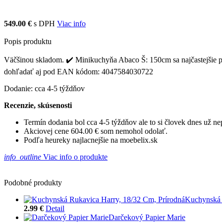
549.00 €
s DPH
Viac info
Popis produktu
Väčšinou skladom. ✔️ Minikuchyňa Abaco Š: 150cm sa najčastejšie pr
dohľadať aj pod EAN kódom: 4047584030722
Dodanie: cca 4-5 týždňov
Recenzie, skúsenosti
Termín dodania bol cca 4-5 týždňov ale to si človek dnes už 
Akciovej cene 604.00 € som nemohol odolať.
Podľa heureky najlacnejšie na moebelix.sk
info_outline
Viac info o produkte
Podobné produkty
Kuchynská 
2.99 €
Detail
Darčekový Papier Marie