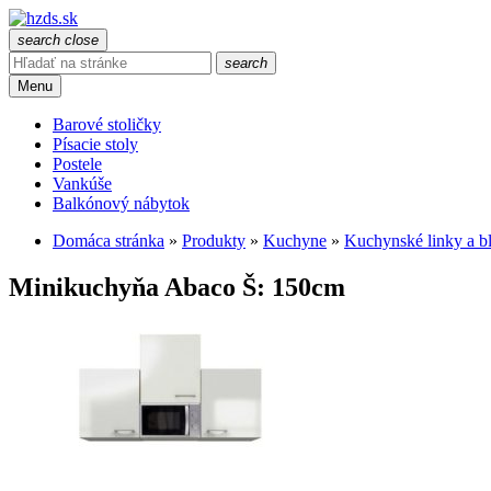
search
close
search
Menu
Barové stoličky
Písacie stoly
Postele
Vankúše
Balkónový nábytok
Domáca stránka
»
Produkty
»
Kuchyne
»
Kuchynské linky a b
Minikuchyňa Abaco Š: 150cm