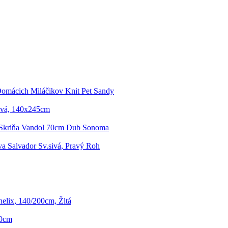
Domácich Miláčikov Knit Pet Sandy
ivá, 140x245cm
 Skriňa Vandol 70cm Dub Sonoma
va Salvador Sv.sivá, Pravý Roh
lix, 140/200cm, Žltá
80cm