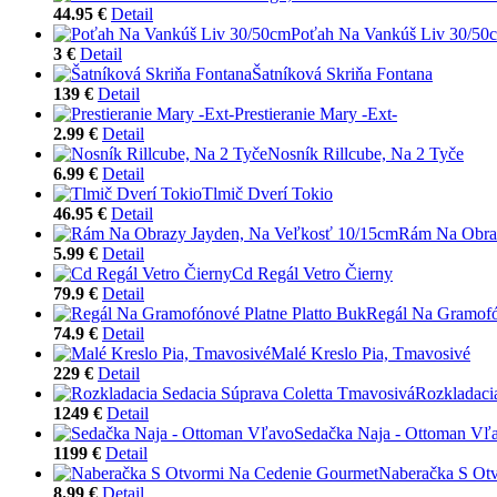
44.95 €
Detail
Poťah Na Vankúš Liv 30/50
3 €
Detail
Šatníková Skriňa Fontana
139 €
Detail
Prestieranie Mary -Ext-
2.99 €
Detail
Nosník Rillcube, Na 2 Tyče
6.99 €
Detail
Tlmič Dverí Tokio
46.95 €
Detail
Rám Na Obraz
5.99 €
Detail
Cd Regál Vetro Čierny
79.9 €
Detail
Regál Na Gramofó
74.9 €
Detail
Malé Kreslo Pia, Tmavosivé
229 €
Detail
Rozkladaci
1249 €
Detail
Sedačka Naja - Ottoman Vľ
1199 €
Detail
Naberačka S Ot
8.99 €
Detail