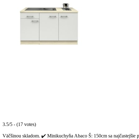
3.5/5 - (17 votes)
Väčšinou skladom. ✔️ Minikuchyňa Abaco Š: 150cm sa najčastejšie p