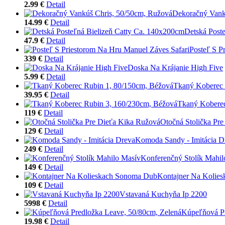
2.99 €
Detail
Dekoračný Vank
14.99 €
Detail
Detská Post
47.9 €
Detail
Posteľ S P
339 €
Detail
Doska Na Krájanie High Five
5.99 €
Detail
Tkaný Koberec 
39.95 €
Detail
Tkaný Koberec
119 €
Detail
Otočná Stolička Pr
129 €
Detail
Komoda Sandy - Imitácia D
249 €
Detail
Konferenčný Stolík Mahil
149 €
Detail
Kontajner Na Kolie
109 €
Detail
Vstavaná Kuchyňa Ip 2200
5998 €
Detail
Kúpeľňová Pr
19.98 €
Detail