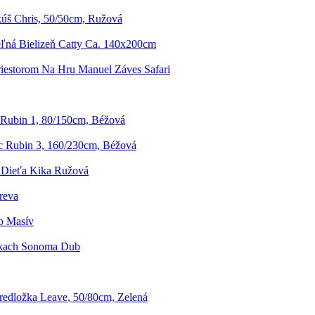
úš Chris, 50/50cm, Ružová
eľná Bielizeň Catty Ca. 140x200cm
riestorom Na Hru Manuel Záves Safari
Rubin 1, 80/150cm, Béžová
 Rubin 3, 160/230cm, Béžová
e Dieťa Kika Ružová
reva
o Masív
skach Sonoma Dub
edložka Leave, 50/80cm, Zelená