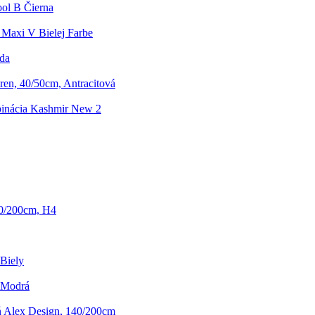
ool B Čierna
 Maxi V Bielej Farbe
da
en, 40/50cm, Antracitová
inácia Kashmir New 2
80/200cm, H4
 Biely
 Modrá
ň Alex Design, 140/200cm