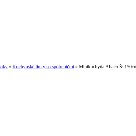
loky
»
Kuchynské linky so spotrebičmi
»
Minikuchyňa Abaco Š: 150c