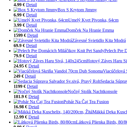
4.99 €
Detail
Box S Krytom Jimmy
6.99 €
Detail
Umelý Kvet Pivonka, 64cm
3.99 €
Detail
Domček Na Hranie Emma
1599 €
Detail
Závesné Svietidlo Kita Modrá
69.9 €
Detail
Pelech Pre 
79.9 €
Detail
Hotový Záves Haru S
24.95 €
Detail
Viacúčelová
249 €
Detail
Sedacia Súpra
1199 €
Detail
Nočný Stolík Nachtkonsole
181.9 €
Detail
Pohár Na Čaj Tea Fusion
16.98 €
Detail
Mäkká Deka Kusche
12.99 €
Detail
Látková Plienka Birds, 80/