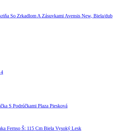
kriňa So Zrkadlom A Zásuvkami Avensis New, Biela/dub
 4
lička S Podrúčkami Plaza Piesková
nka Fernso Š: 115 Cm Biela Vysoký Lesk