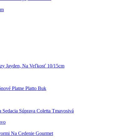
cm
y Jayden, Na Veľkosť 10/15cm
nové Platne Platto Buk
a Sedacia Súprava Coletta Tmavosivá
avo
vormi Na Cedenie Gourmet