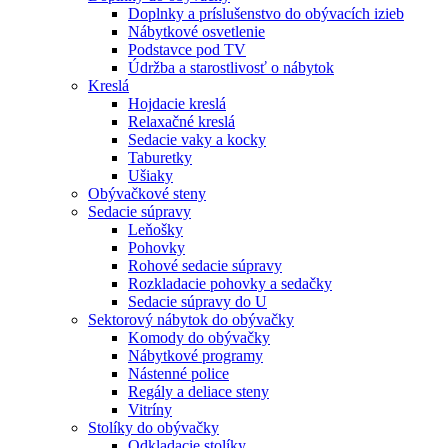
Doplnky a príslušenstvo do obývacích izieb
Nábytkové osvetlenie
Podstavce pod TV
Údržba a starostlivosť o nábytok
Kreslá
Hojdacie kreslá
Relaxačné kreslá
Sedacie vaky a kocky
Taburetky
Ušiaky
Obývačkové steny
Sedacie súpravy
Leňošky
Pohovky
Rohové sedacie súpravy
Rozkladacie pohovky a sedačky
Sedacie súpravy do U
Sektorový nábytok do obývačky
Komody do obývačky
Nábytkové programy
Nástenné police
Regály a deliace steny
Vitríny
Stolíky do obývačky
Odkladacie stolíky