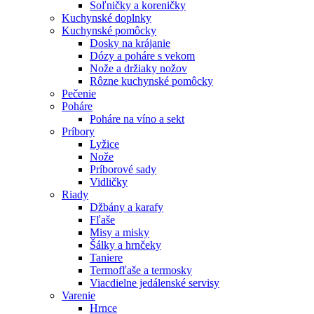
Soľničky a koreničky
Kuchynské doplnky
Kuchynské pomôcky
Dosky na krájanie
Dózy a poháre s vekom
Nože a držiaky nožov
Rôzne kuchynské pomôcky
Pečenie
Poháre
Poháre na víno a sekt
Príbory
Lyžice
Nože
Príborové sady
Vidličky
Riady
Džbány a karafy
Fľaše
Misy a misky
Šálky a hrnčeky
Taniere
Termofľaše a termosky
Viacdielne jedálenské servisy
Varenie
Hrnce