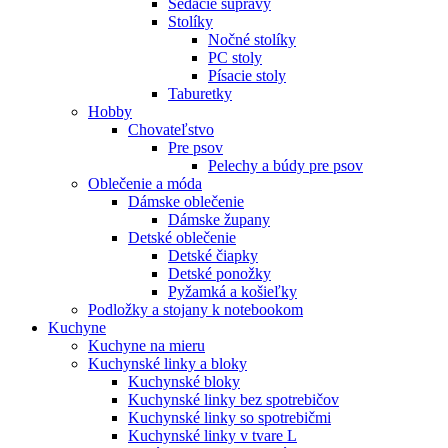
Sedacie súpravy
Stolíky
Nočné stolíky
PC stoly
Písacie stoly
Taburetky
Hobby
Chovateľstvo
Pre psov
Pelechy a búdy pre psov
Oblečenie a móda
Dámske oblečenie
Dámske župany
Detské oblečenie
Detské čiapky
Detské ponožky
Pyžamká a košieľky
Podložky a stojany k notebookom
Kuchyne
Kuchyne na mieru
Kuchynské linky a bloky
Kuchynské bloky
Kuchynské linky bez spotrebičov
Kuchynské linky so spotrebičmi
Kuchynské linky v tvare L