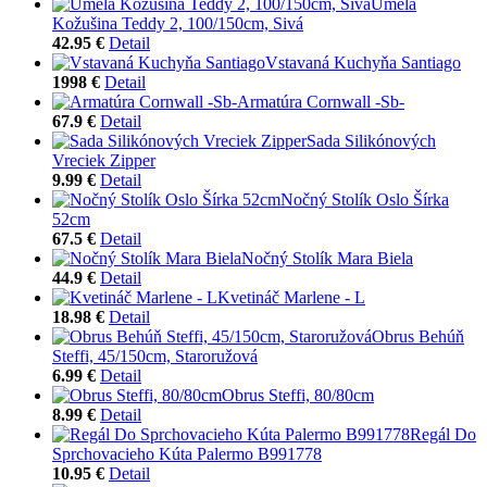
Umelá
Kožušina Teddy 2, 100/150cm, Sivá
42.95 €
Detail
Vstavaná Kuchyňa Santiago
1998 €
Detail
Armatúra Cornwall -Sb-
67.9 €
Detail
Sada Silikónových
Vreciek Zipper
9.99 €
Detail
Nočný Stolík Oslo Šírka
52cm
67.5 €
Detail
Nočný Stolík Mara Biela
44.9 €
Detail
Kvetináč Marlene - L
18.98 €
Detail
Obrus Behúň
Steffi, 45/150cm, Staroružová
6.99 €
Detail
Obrus Steffi, 80/80cm
8.99 €
Detail
Regál Do
Sprchovacieho Kúta Palermo B991778
10.95 €
Detail