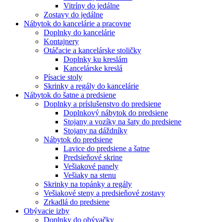
Vitríny do jedálne
Zostavy do jedálne
Nábytok do kancelárie a pracovne
Doplnky do kancelárie
Kontajnery
Otáčacie a kancelárske stoličky
Doplnky ku kreslám
Kancelárske kreslá
Písacie stoly
Skrinky a regály do kancelárie
Nábytok do šatne a predsiene
Doplnky a príslušenstvo do predsiene
Doplnkový nábytok do predsiene
Stojany a vozíky na šaty do predsiene
Stojany na dáždníky
Nábytok do predsiene
Lavice do predsiene a šatne
Predsieňové skrine
Vešiakové panely
Vešiaky na stenu
Skrinky na topánky a regály
Vešiakové steny a predsieňové zostavy
Zrkadlá do predsiene
Obývacie izby
Doplnky do obývačky