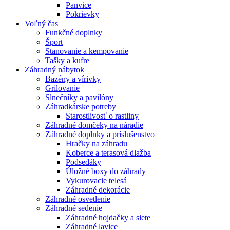
Panvice
Pokrievky
Voľný čas
Funkčné doplnky
Šport
Stanovanie a kempovanie
Tašky a kufre
Záhradný nábytok
Bazény a vírivky
Grilovanie
Slnečníky a pavilóny
Záhradkárske potreby
Starostlivosť o rastliny
Záhradné domčeky na náradie
Záhradné doplnky a príslušenstvo
Hračky na záhradu
Koberce a terasová dlažba
Podsedáky
Úložné boxy do záhrady
Vykurovacie telesá
Záhradné dekorácie
Záhradné osvetlenie
Záhradné sedenie
Záhradné hojdačky a siete
Záhradné lavice