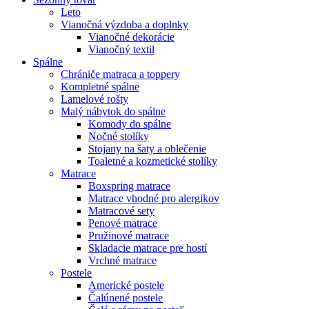
Leto
Vianočná výzdoba a doplnky
Vianočné dekorácie
Vianočný textil
Spálne
Chrániče matraca a toppery
Kompletné spálne
Lamelové rošty
Malý nábytok do spálne
Komody do spálne
Nočné stolíky
Stojany na šaty a oblečenie
Toaletné a kozmetické stolíky
Matrace
Boxspring matrace
Matrace vhodné pro alergikov
Matracové sety
Penové matrace
Pružinové matrace
Skladacie matrace pre hostí
Vrchné matrace
Postele
Americké postele
Čalúnené postele