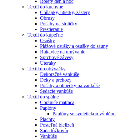
Rolety deň a noc
Textil do kuchyne
Chňapky, utierky, zástery
Obrusy
Poťahy na stoličky
Prestieranie
Textil do kúpeľne
Osušky
Plážové osušky a osušky do sauny
Rukavice na umývanie
Sprchové závesy
Uteráky
Textil do obývačky
Dekoračné vankúše
Deky a prehozy
Poťahy a obliečky na vankúše
Sedacie vankúše
Textil do spálne
Chrániče matraca
Paplóny
Paplóny so syntetickou výplňou
Plachty
Posteľná bielizeň
Sada lôžkovín
Vankúše