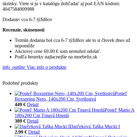
skrinky. Viete si ju v katalógu dohľadať aj pod EAN kódom:
4047584009988
Dodanie: cca 6-7 týždňov
Recenzie, skúsenosti
Termín dodania bol cca 6-7 týždňov ale to si človek dnes už
nepomôže
Akciovej cene 69.00 € som nemohol odolať.
Podľa heureky najlacnejšie na moebelix.sk
info_outline
Viac info o produkte
Podobné produkty
Posteľ
Boxspring Nero, 140x200 Cm, Svetlosivá
449 €
Detail
Posteľ Mario A
180x200 Cm Tmavá Hnedá
389 €
Detail
Darčeková Taška Mucki I
2.99 €
Detail