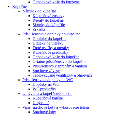
Odpadkové koše do kuchyne
Kúpeľne
Nábytok do kúpeľne
Kúpeľňové zostavy
Regály do kúpeľne
Skrinky do kúpeľňe
Zrkadlá
Príslušenstvo a doplnky do kúpeľne
Doplnky do kúpeľne
Držiaky na uteráky
Froté osušky a uteráky
Kúpeľňové predložky
Odpadkové koše do kúpeľne
Ostatné príslušenstvo do kúpeľne
Príslušenstvo k sprchám a vaniam
Sprchové závesy
Teplovzdušné ventilátory a ohrievače
Príslušenstvo a doplnky na WC
Doplnky na WC
WC predložky
Umývadlá a kúpeľňové batérie
Kúpeľňové batérie
Umývadlá
Vane, sprchové kúty a vykurovacie telesá
Sprchové kúty