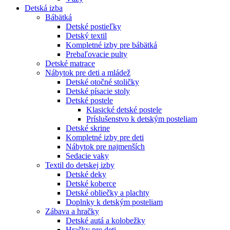
Detská izba
Bábätká
Detské postieľky
Detský textil
Kompletné izby pre bábätká
Prebaľovacie pulty
Detské matrace
Nábytok pre deti a mládež
Detské otočné stoličky
Detské písacie stoly
Detské postele
Klasické detské postele
Príslušenstvo k detským posteliam
Detské skrine
Kompletné izby pre deti
Nábytok pre najmenších
Sedacie vaky
Textil do detskej izby
Detské deky
Detské koberce
Detské obliečky a plachty
Doplnky k detským posteliam
Zábava a hračky
Detské autá a kolobežky
Hračky pre deti