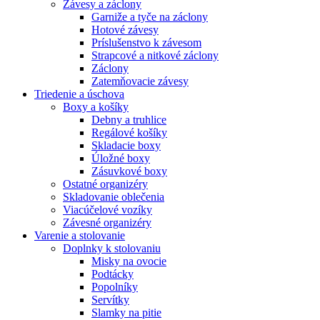
Závesy a záclony
Garniže a tyče na záclony
Hotové závesy
Príslušenstvo k závesom
Strapcové a nitkové záclony
Záclony
Zatemňovacie závesy
Triedenie a úschova
Boxy a košíky
Debny a truhlice
Regálové košíky
Skladacie boxy
Úložné boxy
Zásuvkové boxy
Ostatné organizéry
Skladovanie oblečenia
Viacúčelové vozíky
Závesné organizéry
Varenie a stolovanie
Doplnky k stolovaniu
Misky na ovocie
Podtácky
Popolníky
Servítky
Slamky na pitie