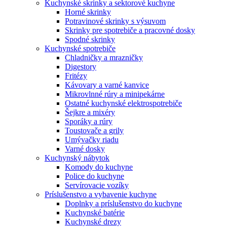
Kuchynské skrinky a sektorové kuchyne
Horné skrinky
Potravinové skrinky s výsuvom
Skrinky pre spotrebiče a pracovné dosky
Spodné skrinky
Kuchynské spotrebiče
Chladničky a mrazničky
Digestory
Fritézy
Kávovary a varné kanvice
Mikrovlnné rúry a minipekárne
Ostatné kuchynské elektrospotrebiče
Šejkre a mixéry
Sporáky a rúry
Toustovače a grily
Umývačky riadu
Varné dosky
Kuchynský nábytok
Komody do kuchyne
Police do kuchyne
Servírovacie vozíky
Príslušenstvo a vybavenie kuchyne
Doplnky a príslušenstvo do kuchyne
Kuchynské batérie
Kuchynské drezy