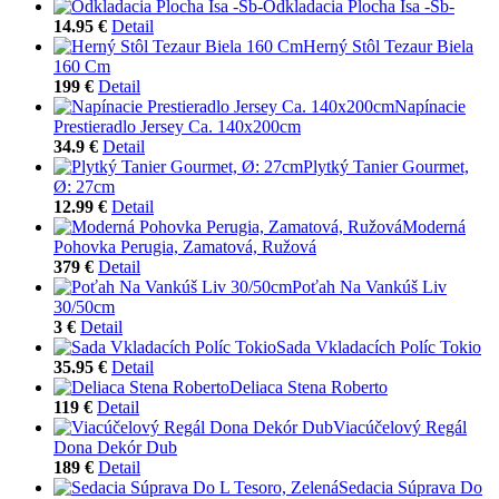
Odkladacia Plocha Isa -Sb-
14.95 €
Detail
Herný Stôl Tezaur Biela
160 Cm
199 €
Detail
Napínacie
Prestieradlo Jersey Ca. 140x200cm
34.9 €
Detail
Plytký Tanier Gourmet,
Ø: 27cm
12.99 €
Detail
Moderná
Pohovka Perugia, Zamatová, Ružová
379 €
Detail
Poťah Na Vankúš Liv
30/50cm
3 €
Detail
Sada Vkladacích Políc Tokio
35.95 €
Detail
Deliaca Stena Roberto
119 €
Detail
Viacúčelový Regál
Dona Dekór Dub
189 €
Detail
Sedacia Súprava Do