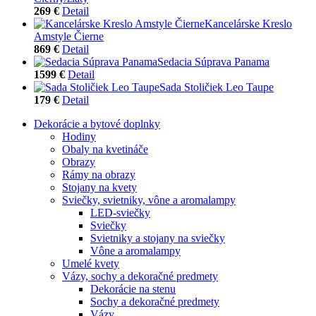
269 €
Detail
Kancelárske Kreslo
Amstyle Čierne
869 €
Detail
Sedacia Súprava Panama
1599 €
Detail
Sada Stoličiek Leo Taupe
179 €
Detail
Dekorácie a bytové doplnky
Hodiny
Obaly na kvetináče
Obrazy
Rámy na obrazy
Stojany na kvety
Sviečky, svietniky, vône a aromalampy
LED-sviečky
Sviečky
Svietniky a stojany na sviečky
Vône a aromalampy
Umelé kvety
Vázy, sochy a dekoračné predmety
Dekorácie na stenu
Sochy a dekoračné predmety
Vázy