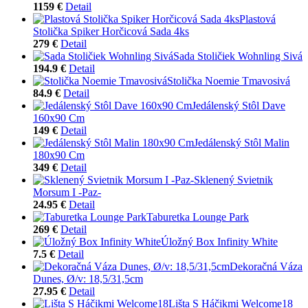
1159 €
Detail
Plastová
Stolička Spiker Horčicová Sada 4ks
279 €
Detail
Sada Stoličiek Wohnling Sivá
194.9 €
Detail
Stolička Noemie Tmavosivá
84.9 €
Detail
Jedálenský Stôl Dave
160x90 Cm
149 €
Detail
Jedálenský Stôl Malin
180x90 Cm
349 €
Detail
Sklenený Svietnik
Morsum I -Paz-
24.95 €
Detail
Taburetka Lounge Park
269 €
Detail
Úložný Box Infinity White
7.5 €
Detail
Dekoračná Váza
Dunes, Ø/v: 18,5/31,5cm
27.95 €
Detail
Lišta S Háčikmi Welcome18