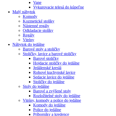
Vane
Vykurovacie telesá do kúpeľne
Malý nábytok
Komody
Kozmetické stolíky
Nástenné regály
Odkladacie stolíky
Regály
Vitríny
Nábytok do jedálne
Barové stoly a stoličky
Stoličky, lavice a barové stoličky
Barové stoličky
Hojdacie stoličky do jedálne
Jedálenské kreslá
Rohové kuchynské lavice
Sedacie lavice do jedálne
Stoličky do jedálne
Stoly do jedálne
Barové a zvýšené stoly
Rozložitelné stoly do jedálne
Vitríny, komody a police do jedálne
Komody do jedálne
Police do jedálne
Príborníky a kredence