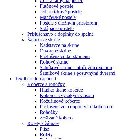
Čelá a rámy na posteľ
Futónové postele
Jednolôžkové postele
Manželské postele
Postele s úložným priestorom
Sklápacie postele
Príslušenstvo a doplnky do spálne
Šatníkové skrine
Nadstavce na skrine
Otvorené skrine
Príslušenstvo ku skriniam
Rohové skrine
Šatníkové skrine s otočnými dverami
Šatníkové skrine s posuvnými dverami
Textil do domácnosti
Koberce a rohožky
Hladko tkané koberce
Koberce s vysokým vlasom
Kožušinové koberce
Príslušenstvo a doplnky ku kobercom
Rohožky
Zošívané koberce
Rolety a žáluzie
Plisé
Rolety