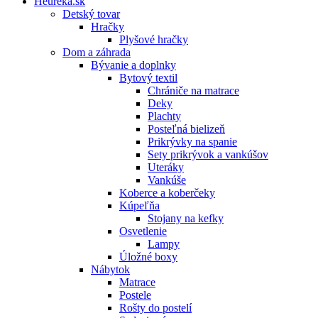
Heureka.sk
Detský tovar
Hračky
Plyšové hračky
Dom a záhrada
Bývanie a doplnky
Bytový textil
Chrániče na matrace
Deky
Plachty
Posteľná bielizeň
Prikrývky na spanie
Sety prikrývok a vankúšov
Uteráky
Vankúše
Koberce a koberčeky
Kúpeľňa
Stojany na kefky
Osvetlenie
Lampy
Úložné boxy
Nábytok
Matrace
Postele
Rošty do postelí