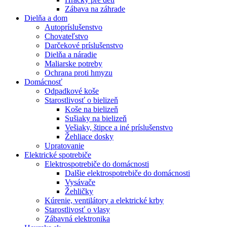
Zábava na záhrade
Dielňa a dom
Autopríslušenstvo
Chovateľstvo
Darčekové príslušenstvo
Dielňa a náradie
Maliarske potreby
Ochrana proti hmyzu
Domácnosť
Odpadkové koše
Starostlivosť o bielizeň
Koše na bielizeň
Sušiaky na bielizeň
Vešiaky, štipce a iné príslušenstvo
Žehliace dosky
Upratovanie
Elektrické spotrebiče
Elektrospotrebiče do domácnosti
Dalšie elektrospotrebiče do domácnosti
Vysávače
Žehličky
Kúrenie, ventilátory a elektrické krby
Starostlivosť o vlasy
Zábavná elektronika