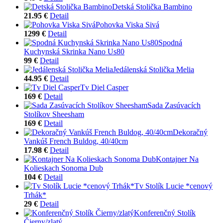
Detská Stolička Bambino
21.95 €
Detail
Pohovka Viska Sivá
1299 €
Detail
Spodná
Kuchynská Skrinka Nano Us80
99 €
Detail
Jedálenská Stolička Melia
44.95 €
Detail
Tv Diel Casper
169 €
Detail
Sada Zasúvacích
Stolíkov Sheesham
169 €
Detail
Dekoračný
Vankúš French Buldog, 40/40cm
17.98 €
Detail
Kontajner Na
Kolieskach Sonoma Dub
104 €
Detail
Tv Stolík Lucie *cenový
Trhák*
29 €
Detail
Konferenčný Stolík
Čierny/zlatý