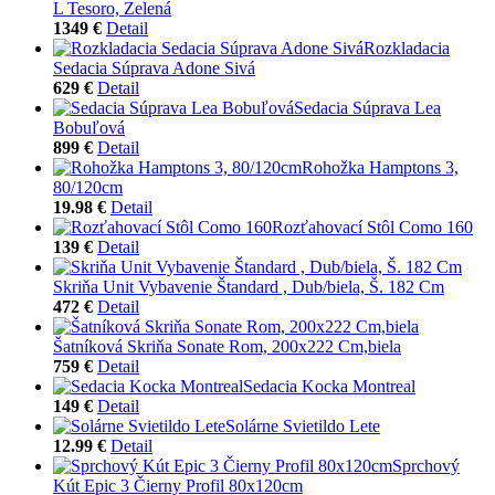
L Tesoro, Zelená
1349 €
Detail
Rozkladacia
Sedacia Súprava Adone Sivá
629 €
Detail
Sedacia Súprava Lea
Bobuľová
899 €
Detail
Rohožka Hamptons 3,
80/120cm
19.98 €
Detail
Rozťahovací Stôl Como 160
139 €
Detail
Skriňa Unit Vybavenie Štandard , Dub/biela, Š. 182 Cm
472 €
Detail
Šatníková Skriňa Sonate Rom, 200x222 Cm,biela
759 €
Detail
Sedacia Kocka Montreal
149 €
Detail
Solárne Svietildo Lete
12.99 €
Detail
Sprchový
Kút Epic 3 Čierny Profil 80x120cm