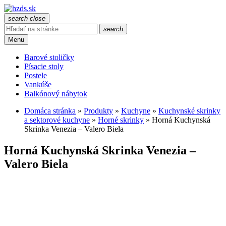
search
close
search
Menu
Barové stoličky
Písacie stoly
Postele
Vankúše
Balkónový nábytok
Domáca stránka
»
Produkty
»
Kuchyne
»
Kuchynské skrinky
a sektorové kuchyne
»
Horné skrinky
»
Horná Kuchynská
Skrinka Venezia – Valero Biela
Horná Kuchynská Skrinka Venezia –
Valero Biela