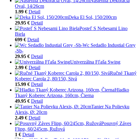
Nástenná Dekorácia
Oval, 14/26cm
1.99 €
Detail
Deka El Sol, 150/200cm
29.95 €
Detail
Posteľ S Nebesami Lino
Biela
699 €
Detail
Wc Sedadlo Industial Grey
-Sb-
29.95 €
Detail
Univerzálna Fľaša Swing
2.99 €
Detail
Ručné Tkaný
Koberec Carola 2, 80/150, Sivá
15.99 €
Detail
Hladko
Tkaný Koberec Arizona, 160cm, Čierna
49.95 €
Detail
Tanier Na Polievku
Alexis, Ø: 20cm
2.49 €
Detail
Posuvný Záves
Flipp, 60/245cm, Ružová
1 €
Detail