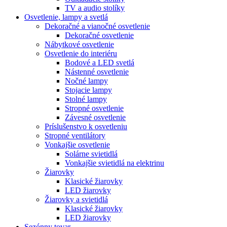
TV a audio stolíky
Osvetlenie, lampy a svetlá
Dekoračné a vianočné osvetlenie
Dekoračné osvetlenie
Nábytkové osvetlenie
Osvetlenie do interiéru
Bodové a LED svetlá
Nástenné osvetlenie
Nočné lampy
Stojacie lampy
Stolné lampy
Stropné osvetlenie
Závesné osvetlenie
Príslušenstvo k osvetleniu
Stropné ventilátory
Vonkajšie osvetlenie
Solárne svietidlá
Vonkajšie svietidlá na elektrinu
Žiarovky
Klasické žiarovky
LED žiarovky
Žiarovky a svietidlá
Klasické žiarovky
LED žiarovky
Sezónny tovar