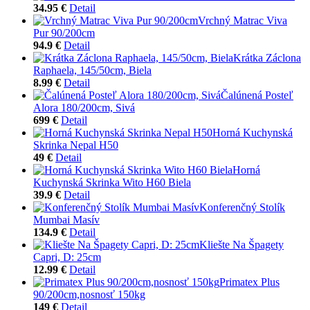
34.95 €
Detail
Vrchný Matrac Viva
Pur 90/200cm
94.9 €
Detail
Krátka Záclona
Raphaela, 145/50cm, Biela
8.99 €
Detail
Čalúnená Posteľ
Alora 180/200cm, Sivá
699 €
Detail
Horná Kuchynská
Skrinka Nepal H50
49 €
Detail
Horná
Kuchynská Skrinka Wito H60 Biela
39.9 €
Detail
Konferenčný Stolík
Mumbai Masív
134.9 €
Detail
Kliešte Na Špagety
Capri, D: 25cm
12.99 €
Detail
Primatex Plus
90/200cm,nosnosť 150kg
149 €
Detail