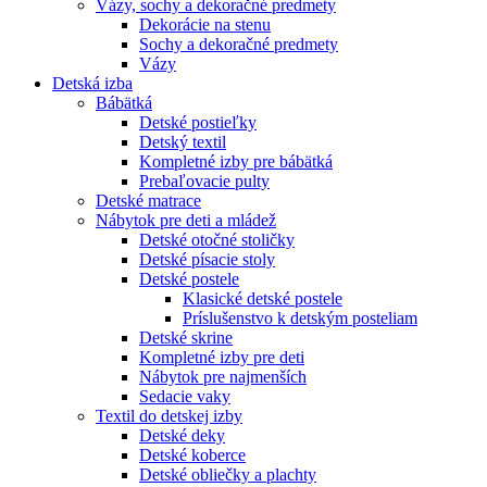
Vázy, sochy a dekoračné predmety
Dekorácie na stenu
Sochy a dekoračné predmety
Vázy
Detská izba
Bábätká
Detské postieľky
Detský textil
Kompletné izby pre bábätká
Prebaľovacie pulty
Detské matrace
Nábytok pre deti a mládež
Detské otočné stoličky
Detské písacie stoly
Detské postele
Klasické detské postele
Príslušenstvo k detským posteliam
Detské skrine
Kompletné izby pre deti
Nábytok pre najmenších
Sedacie vaky
Textil do detskej izby
Detské deky
Detské koberce
Detské obliečky a plachty