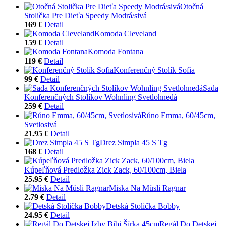
Otočná
Stolička Pre Dieťa Speedy Modrá/sivá
169 €
Detail
Komoda Cleveland
159 €
Detail
Komoda Fontana
119 €
Detail
Konferenčný Stolík Sofia
99 €
Detail
Sada
Konferenčných Stolíkov Wohnling Svetlohnedá
259 €
Detail
Rúno Emma, 60/45cm,
Svetlosivá
21.95 €
Detail
Drez Simpla 45 S Tg
168 €
Detail
Kúpeľňová Predložka Zick Zack, 60/100cm, Biela
25.95 €
Detail
Miska Na Müsli Ragnar
2.79 €
Detail
Detská Stolička Bobby
24.95 €
Detail
Regál Do Detskej