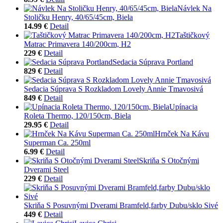
Návlek Na
Stoličku Henry, 40/65/45cm, Biela
14.99 €
Detail
Taštičkový
Matrac Primavera 140/200cm, H2
229 €
Detail
Sedacia Súprava Portland
829 €
Detail
Sedacia Súprava S Rozkladom Lovely Annie Tmavosivá
849 €
Detail
Upínacia
Roleta Thermo, 120/150cm, Biela
29.95 €
Detail
Hrnček Na Kávu
Superman Ca. 250ml
6.99 €
Detail
Skriňa S Otočnými
Dverami Steel
229 €
Detail
Skriňa S Posuvnými Dverami Bramfeld,farby Dubu/sklo Sivé
449 €
Detail