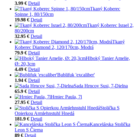
3.99 €
Detail
Tkaný Koberec
Spinne 1, 80/150cm
19.98 €
Detail
Tkaný Koberec Israel 2,
80/200cm
32.95 €
Detail
Tkaný
Koberec Diamond 2, 120/170cm, Modrá
79.9 €
Detail
Hlboký Tanier Amelie,
Ø: 20,3cm
4.49 €
Detail
Bublifuk 'excaliber'
1.94 €
Detail
Sada Hrncov Susi, 7-Dielna
65.9 €
Detail
Hrniec Paula, 7l
27.95 €
Detail
Stolička S
Opierkou Armlehnstuhl Hnedá
181.9 €
Detail
Kancelárska Stolička
Leon S Čierna
89 €
Detail