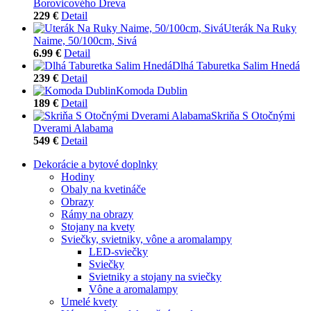
Borovicového Dreva
229 €
Detail
Uterák Na Ruky
Naime, 50/100cm, Sivá
6.99 €
Detail
Dlhá Taburetka Salim Hnedá
239 €
Detail
Komoda Dublin
189 €
Detail
Skriňa S Otočnými
Dverami Alabama
549 €
Detail
Dekorácie a bytové doplnky
Hodiny
Obaly na kvetináče
Obrazy
Rámy na obrazy
Stojany na kvety
Sviečky, svietniky, vône a aromalampy
LED-sviečky
Sviečky
Svietniky a stojany na sviečky
Vône a aromalampy
Umelé kvety