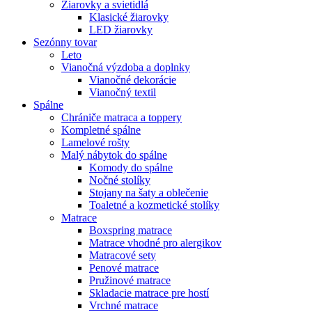
Žiarovky a svietidlá
Klasické žiarovky
LED žiarovky
Sezónny tovar
Leto
Vianočná výzdoba a doplnky
Vianočné dekorácie
Vianočný textil
Spálne
Chrániče matraca a toppery
Kompletné spálne
Lamelové rošty
Malý nábytok do spálne
Komody do spálne
Nočné stolíky
Stojany na šaty a oblečenie
Toaletné a kozmetické stolíky
Matrace
Boxspring matrace
Matrace vhodné pro alergikov
Matracové sety
Penové matrace
Pružinové matrace
Skladacie matrace pre hostí
Vrchné matrace