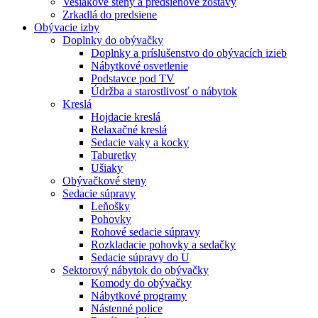
Vešiakové steny a predsieňové zostavy
Zrkadlá do predsiene
Obývacie izby
Doplnky do obývačky
Doplnky a príslušenstvo do obývacích izieb
Nábytkové osvetlenie
Podstavce pod TV
Údržba a starostlivosť o nábytok
Kreslá
Hojdacie kreslá
Relaxačné kreslá
Sedacie vaky a kocky
Taburetky
Ušiaky
Obývačkové steny
Sedacie súpravy
Leňošky
Pohovky
Rohové sedacie súpravy
Rozkladacie pohovky a sedačky
Sedacie súpravy do U
Sektorový nábytok do obývačky
Komody do obývačky
Nábytkové programy
Nástenné police