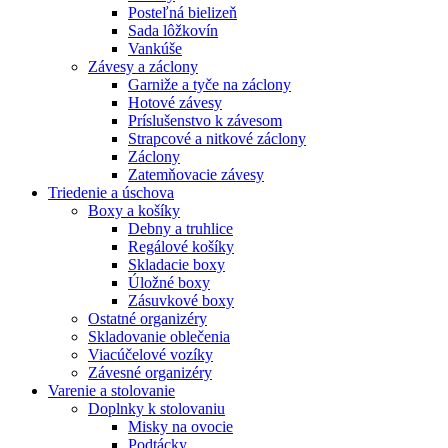
Posteľná bielizeň
Sada lôžkovín
Vankúše
Závesy a záclony
Garniže a tyče na záclony
Hotové závesy
Príslušenstvo k závesom
Strapcové a nitkové záclony
Záclony
Zatemňovacie závesy
Triedenie a úschova
Boxy a košíky
Debny a truhlice
Regálové košíky
Skladacie boxy
Úložné boxy
Zásuvkové boxy
Ostatné organizéry
Skladovanie oblečenia
Viacúčelové vozíky
Závesné organizéry
Varenie a stolovanie
Doplnky k stolovaniu
Misky na ovocie
Podtácky