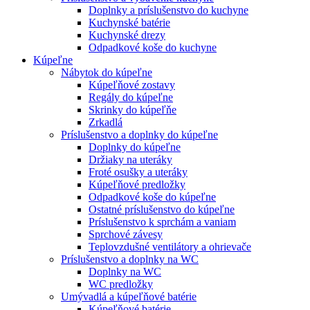
Doplnky a príslušenstvo do kuchyne
Kuchynské batérie
Kuchynské drezy
Odpadkové koše do kuchyne
Kúpeľne
Nábytok do kúpeľne
Kúpeľňové zostavy
Regály do kúpeľne
Skrinky do kúpeľňe
Zrkadlá
Príslušenstvo a doplnky do kúpeľne
Doplnky do kúpeľne
Držiaky na uteráky
Froté osušky a uteráky
Kúpeľňové predložky
Odpadkové koše do kúpeľne
Ostatné príslušenstvo do kúpeľne
Príslušenstvo k sprchám a vaniam
Sprchové závesy
Teplovzdušné ventilátory a ohrievače
Príslušenstvo a doplnky na WC
Doplnky na WC
WC predložky
Umývadlá a kúpeľňové batérie
Kúpeľňové batérie