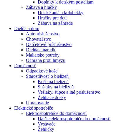
Doplnky k detským posteliam
Zábava a hračky
Detské autá a kolobežky
Hračky pre deti
Zábava na záhrade
Dielňa a dom
Autopríslušenstvo
Chovateľstvo
Darčekové príslušenstvo
Dielňa a náradie
Maliarske potreby
Ochrana proti hmyzu
Domácnosť
Odpadkové koše
Starostlivosť o bielizeň
Koše na bielizeň
Sušiaky na bielizeň
Vešiaky, štipce a iné príslušenstvo
Žehliace dosky
Upratovanie
Elektrické spotrebiče
Elektrospotrebiče do domácnosti
Dalšie elektrospotrebiče do domácnosti
Vysávače
Žehličky