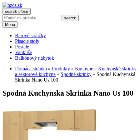
search
close
search
Menu
Barové stoličky
Písacie stoly
Postele
Vankúše
Balkónový nábytok
Domáca stránka
»
Produkty
»
Kuchyne
»
Kuchynské skrinky
a sektorové kuchyne
»
Spodné skrinky
»
Spodná Kuchynská
Skrinka Nano Us 100
Spodná Kuchynská Skrinka Nano Us 100