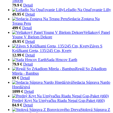
180cm
79.9 €
Detail
Ležadlo Na Opaľovanie Lilly
49.95 €
Detail
Sedacia Zostava Na
Terasu Peru
499 €
Detail
Vešiakový Panel
Young V Bielom Dekore
49.95 €
Detail
Záves S
Krúžkami Greta, 135/245 Cm, Kvety
12.99 €
Detail
Sada Hrncov Earth
79.9 €
Detail
Regál So Zrkadlom
Mirela - Bambus
69 €
Detail
Sedacia Súprava Nardo
Hnedá/sivá
1099 €
Detail
Predný Kryt Na Umývačku Riadu Nepal Gsp-Paket (ti60)
84.9 €
Detail
Stolová Súprava Z