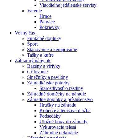
Viacdielne jedálenské servisy
Varenie
Hrnce
Panvice
Pokrievky
Voľný čas
Funkčné doplnky
Šport
Stanovanie a kempovanie
Tašky a kufre
Záhradný nábytok
Bazény a vírivky
Grilovanie
Slnečníky a pavilóny
Záhradkárske potreby
Starostlivosť o rastliny
Záhradné domčeky na náradie
Záhradné doplnky a príslušenstvo
Hračky na záhradu
Koberce a terasová dlažba
Podsedáky
Úložné boxy do záhrady
Vykurovacie telesá
Záhradné dekorácie