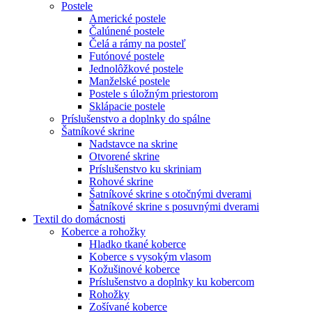
Postele
Americké postele
Čalúnené postele
Čelá a rámy na posteľ
Futónové postele
Jednolôžkové postele
Manželské postele
Postele s úložným priestorom
Sklápacie postele
Príslušenstvo a doplnky do spálne
Šatníkové skrine
Nadstavce na skrine
Otvorené skrine
Príslušenstvo ku skriniam
Rohové skrine
Šatníkové skrine s otočnými dverami
Šatníkové skrine s posuvnými dverami
Textil do domácnosti
Koberce a rohožky
Hladko tkané koberce
Koberce s vysokým vlasom
Kožušinové koberce
Príslušenstvo a doplnky ku kobercom
Rohožky
Zošívané koberce