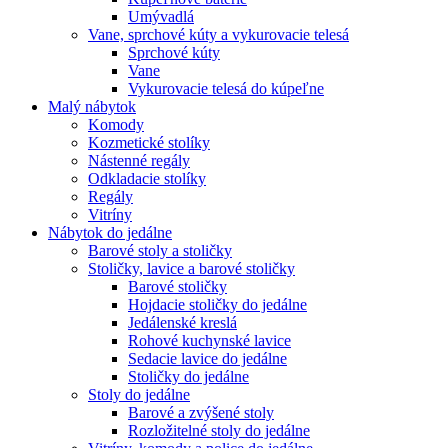
Umývadlá
Vane, sprchové kúty a vykurovacie telesá
Sprchové kúty
Vane
Vykurovacie telesá do kúpeľne
Malý nábytok
Komody
Kozmetické stolíky
Nástenné regály
Odkladacie stolíky
Regály
Vitríny
Nábytok do jedálne
Barové stoly a stoličky
Stoličky, lavice a barové stoličky
Barové stoličky
Hojdacie stoličky do jedálne
Jedálenské kreslá
Rohové kuchynské lavice
Sedacie lavice do jedálne
Stoličky do jedálne
Stoly do jedálne
Barové a zvýšené stoly
Rozložitelné stoly do jedálne