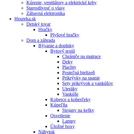
Kúrenie, ventilátory a elektrické krby
Starostlivosť o vlasy
Zábavná elektronika
Heureka.sk
Detský tovar
Hračky
Plyšové hračky
Dom a záhrada
Bývanie a doplnky
Bytový textil
Chrániče na matrace
Deky
Plachty
Posteľná bielizeň
Prikrývky na spanie
Sety prikrývok a vankúšov
Uteráky
Vankúše
Koberce a koberčeky
Kúpeľňa
Stojany na kefky
Osvetlenie
Lampy
Úložné boxy
Nábytok