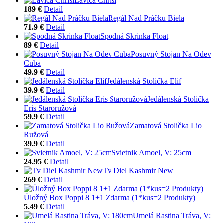
Lavica Chrisi
189 €
Detail
Regál Nad Práčku Biela
71.9 €
Detail
Spodná Skrinka Float
89 €
Detail
Posuvný Stojan Na Odev
Cuba
49.9 €
Detail
Jedálenská Stolička Elif
39.9 €
Detail
Jedálenská Stolička
Eris Staroružová
59.9 €
Detail
Zamatová Stolička Lio
Ružová
39.9 €
Detail
Svietnik Amoel, V: 25cm
24.95 €
Detail
Tv Diel Kashmir New
269 €
Detail
Úložný Box Poppi 8 1+1 Zdarma (1*kus=2 Produkty)
5.49 €
Detail
Umelá Rastina Tráva, V: