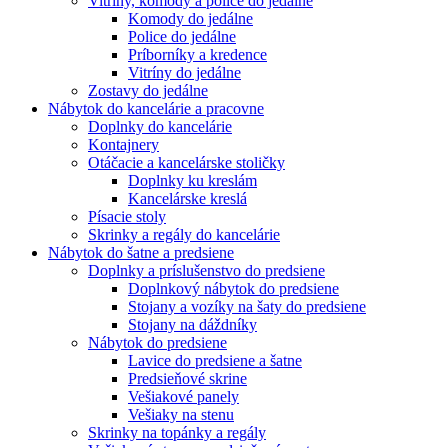
Vitríny, komody a police do jedálne
Komody do jedálne
Police do jedálne
Príborníky a kredence
Vitríny do jedálne
Zostavy do jedálne
Nábytok do kancelárie a pracovne
Doplnky do kancelárie
Kontajnery
Otáčacie a kancelárske stoličky
Doplnky ku kreslám
Kancelárske kreslá
Písacie stoly
Skrinky a regály do kancelárie
Nábytok do šatne a predsiene
Doplnky a príslušenstvo do predsiene
Doplnkový nábytok do predsiene
Stojany a vozíky na šaty do predsiene
Stojany na dáždníky
Nábytok do predsiene
Lavice do predsiene a šatne
Predsieňové skrine
Vešiakové panely
Vešiaky na stenu
Skrinky na topánky a regály