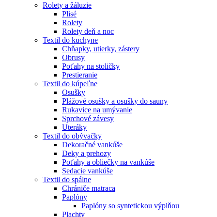
Rolety a žáluzie
Plisé
Rolety
Rolety deň a noc
Textil do kuchyne
Chňapky, utierky, zástery
Obrusy
Poťahy na stoličky
Prestieranie
Textil do kúpeľne
Osušky
Plážové osušky a osušky do sauny
Rukavice na umývanie
Sprchové závesy
Uteráky
Textil do obývačky
Dekoračné vankúše
Deky a prehozy
Poťahy a obliečky na vankúše
Sedacie vankúše
Textil do spálne
Chrániče matraca
Paplóny
Paplóny so syntetickou výplňou
Plachty