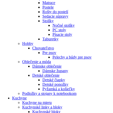
Matrace
Postele
Rošty do postelí
Sedacie súpravy
Stolíky
Nočné stolíky
PC stoly
Písacie stoly
Taburetky
Hobby
Chovateľstvo
Pre psov
Pelechy a búdy pre psov
Oblečenie a móda
Dámske oblečenie
Dámske župany
Detské oblečenie
Detské čiapky
Detské ponožky
Pyžamká a košieľky
Podložky a stojany k notebookom
Kuchyne
Kuchyne na mieru
Kuchynské linky a bloky
Kuchynské bloky