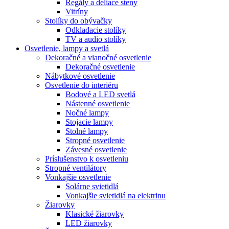
Regály a deliace steny
Vitríny
Stolíky do obývačky
Odkladacie stolíky
TV a audio stolíky
Osvetlenie, lampy a svetlá
Dekoračné a vianočné osvetlenie
Dekoračné osvetlenie
Nábytkové osvetlenie
Osvetlenie do interiéru
Bodové a LED svetlá
Nástenné osvetlenie
Nočné lampy
Stojacie lampy
Stolné lampy
Stropné osvetlenie
Závesné osvetlenie
Príslušenstvo k osvetleniu
Stropné ventilátory
Vonkajšie osvetlenie
Solárne svietidlá
Vonkajšie svietidlá na elektrinu
Žiarovky
Klasické žiarovky
LED žiarovky