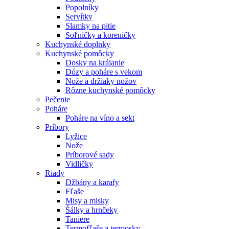
Popolníky
Servítky
Slamky na pitie
Soľničky a koreničky
Kuchynské doplnky
Kuchynské pomôcky
Dosky na krájanie
Dózy a poháre s vekom
Nože a držiaky nožov
Rôzne kuchynské pomôcky
Pečenie
Poháre
Poháre na víno a sekt
Príbory
Lyžice
Nože
Príborové sady
Vidličky
Riady
Džbány a karafy
Fľaše
Misy a misky
Šálky a hrnčeky
Taniere
Termofľaše a termosky