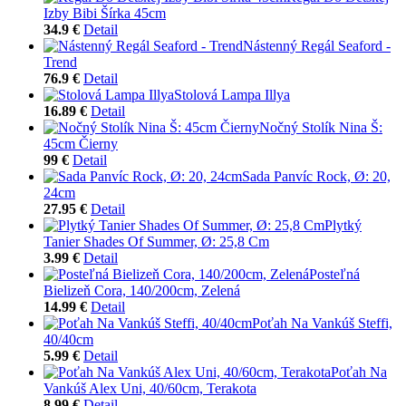
Izby Bibi Šírka 45cm
34.9 €
Detail
Nástenný Regál Seaford -
Trend
76.9 €
Detail
Stolová Lampa Illya
16.89 €
Detail
Nočný Stolík Nina Š:
45cm Čierny
99 €
Detail
Sada Panvíc Rock, Ø: 20,
24cm
27.95 €
Detail
Plytký
Tanier Shades Of Summer, Ø: 25,8 Cm
3.99 €
Detail
Posteľná
Bielizeň Cora, 140/200cm, Zelená
14.99 €
Detail
Poťah Na Vankúš Steffi,
40/40cm
5.99 €
Detail
Poťah Na
Vankúš Alex Uni, 40/60cm, Terakota
8.99 €
Detail