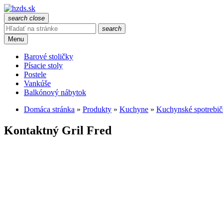
search
close
search
Menu
Barové stoličky
Písacie stoly
Postele
Vankúše
Balkónový nábytok
Domáca stránka
»
Produkty
»
Kuchyne
»
Kuchynské spotrebič
Kontaktný Gril Fred