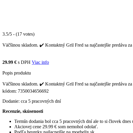
3.5/5 - (17 votes)
Väčšinou skladom. ✔️ Kontaktný Gril Fred sa najčastejšie predáva za
29.99 €
s DPH
Viac info
Popis produktu
Väčšinou skladom. ✔️ Kontaktný Gril Fred sa najčastejšie predáva za
kódom: 7350034656692
Dodanie: cca 5 pracovných dní
Recenzie, skúsenosti
Termín dodania bol cca 5 pracovných dní ale to si človek dne
Akciovej cene 29.99 € som nemohol odolať.
Podľa heureky najlacnejšie na moebelix.sk