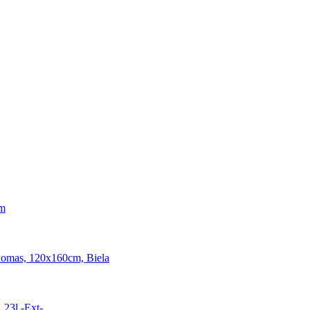
Cm
homas, 120x160cm, Biela
 23l -Ext-