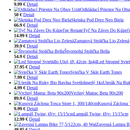
9.99 €
Detail
Odkládací Priestor Na Obu
50 €
Detail
Skrinka Pod Drez Neo Biela
66.9 €
Detail
Tyč Na Záves Do Kúpeľ
14.99 €
Detail
Zamatová Stolička Lio Zelená
39.9 €
Detail
Štvornohá Stolička Bella
54.9 €
Detail
Led Stropné Sviet
37.95 €
Detail
Sviečka V Skle Earth Tones
7.99 €
Detail
Uterák Na Ruk
4.99 €
Detail
Vrchný Matrac Beta 90x200
89.9 €
Detail
Kusová Záclona 
9.99 €
Detail
Lampáš Twine, Ø/v: 15/15cm
12.99 €
Detail
Zavesná Lampa Bi
49.95 €
Detail