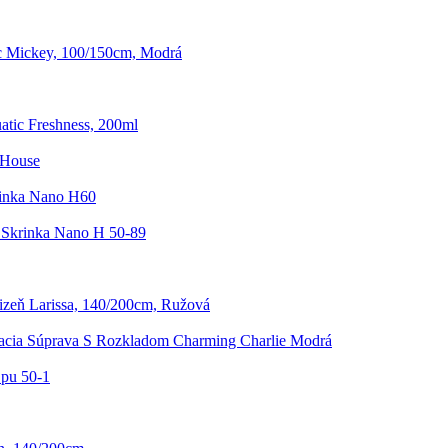
c Mickey, 100/150cm, Modrá
tic Freshness, 200ml
 House
inka Nano H60
Skrinka Nano H 50-89
lizeň Larissa, 140/200cm, Ružová
acia Súprava S Rozkladom Charming Charlie Modrá
Spu 50-1