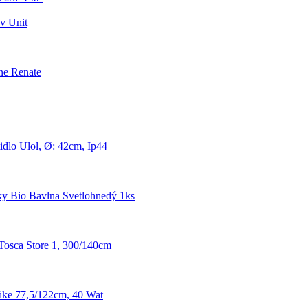
v Unit
ne Renate
idlo Ulol, Ø: 42cm, Ip44
y Bio Bavlna Svetlohnedý 1ks
Tosca Store 1, 300/140cm
ke 77,5/122cm, 40 Wat