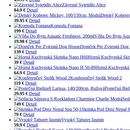
Závesné Svietidlo Alice
84.9 €
Detail
Detský Kobere
39.95 €
Detail
Komoda Fontana
199 €
Detail
Vôňa Do Bytu Aqua
19.98 €
Detail
Domček Pre Zvieratá Dog
139 €
Detail
Horná Kuchynská Skr
39 €
Detail
Horná Kuchynská 
64.9 €
Detail
Konferenčný Stolík Wood 2
119 €
Detail
Posteľná Bie
29.95 €
Detail
Sed
749 €
Detail
Skrinka Pod Drez Nepal 
79 €
Detail
Vysoký Taburet Jasmin
59.9 €
Detail