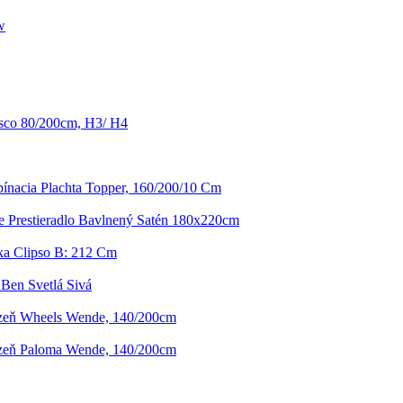
w
isco 80/200cm, H3/ H4
ínacia Plachta Topper, 160/200/10 Cm
e Prestieradlo Bavlnený Satén 180x220cm
ka Clipso B: 212 Cm
Ben Svetlá Sivá
izeň Wheels Wende, 140/200cm
izeň Paloma Wende, 140/200cm