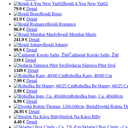
Regál 4-You New Yur02
79.9 €
Detail
Regál Bono
61.9 €
Detail
Regál Romance
96.9 €
Detail
Regál Mumbai Masív
241.9 €
Detail
Regál Johnny
99.9 €
Detail
Čalúnené Kreslo Safin, Žlté
219 €
Detail
Sedacia Súprava Pilot Sivá
1349 €
Detail
Rohožka Karo, 40/60 Cm
7.99 €
Detail
Rohožka Be Happy, 60/25 
2.99 €
Detail
Rohožka Ingo, Ca. 40x60cm
6.99 €
Detail
Dvojitá Roleta T
26.95 €
Detail
Hrnček Na Kávu Billy
4.49 €
Detail
Skladací Box Cindy - Ca.