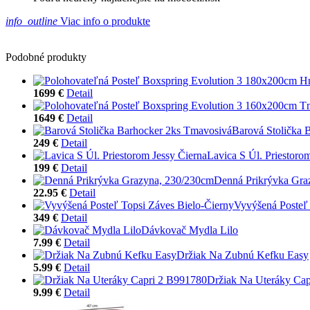
info_outline
Viac info o produkte
Podobné produkty
1699 €
Detail
1649 €
Detail
Barová Stolička 
249 €
Detail
Lavica S Úl. Priestoro
199 €
Detail
Denná Prikrývka Gra
22.95 €
Detail
Vyvýšená Posteľ 
349 €
Detail
Dávkovač Mydla Lilo
7.99 €
Detail
Držiak Na Zubnú Kefku Easy
5.99 €
Detail
Držiak Na Uteráky Ca
9.99 €
Detail