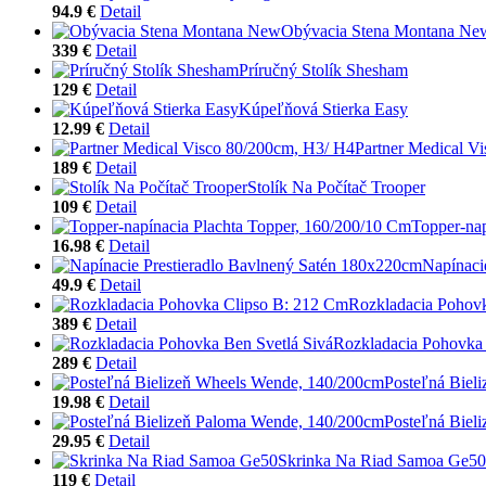
94.9 €
Detail
Obývacia Stena Montana Ne
339 €
Detail
Príručný Stolík Shesham
129 €
Detail
Kúpeľňová Stierka Easy
12.99 €
Detail
Partner Medical V
189 €
Detail
Stolík Na Počítač Trooper
109 €
Detail
Topper-nap
16.98 €
Detail
Napínaci
49.9 €
Detail
Rozkladacia Pohov
389 €
Detail
Rozkladacia Pohovka 
289 €
Detail
Posteľná Biel
19.98 €
Detail
Posteľná Biel
29.95 €
Detail
Skrinka Na Riad Samoa Ge50
119 €
Detail