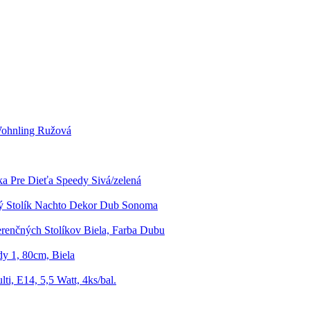
Wohnling Ružová
ka Pre Dieťa Speedy Sivá/zelená
ý Stolík Nachto Dekor Dub Sonoma
renčných Stolíkov Biela, Farba Dubu
y 1, 80cm, Biela
ti, E14, 5,5 Watt, 4ks/bal.