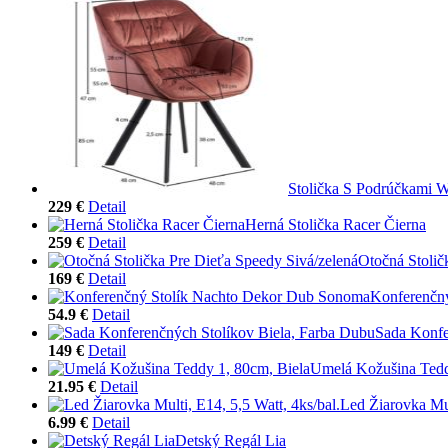
Stolička S Podrúčkami 
229 €
Detail
Herná Stolička Racer Čierna
259 €
Detail
Otočná Stolič
169 €
Detail
Konferenčn
54.9 €
Detail
Sada Konfe
149 €
Detail
Umelá Kožušina Tedd
21.95 €
Detail
Led Žiarovka Mul
6.99 €
Detail
Detský Regál Lia