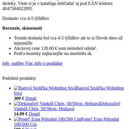
skrinky. Viete si ju v katalógu dohľadať aj pod EAN kódom:
4047584022895
Dodanie: cca 4-5 týždňov
Recenzie, skúsenosti
Termín dodania bol cca 4-5 týždňov ale to si človek dnes už
nepomôže
Akciovej cene 120.00 € som nemohol odolať.
Podľa heureky najlacnejšie na moebelix.sk
info_outline
Viac info o produkte
Podobné produkty
Barová Stolička Wohnling
Sivá
309 €
Detail
Dekoračný
Vankúš Chris, 50/50cm, Hrdzavá
14.99 €
Detail
Posteľ Erna Prírodná
100/200 Cm