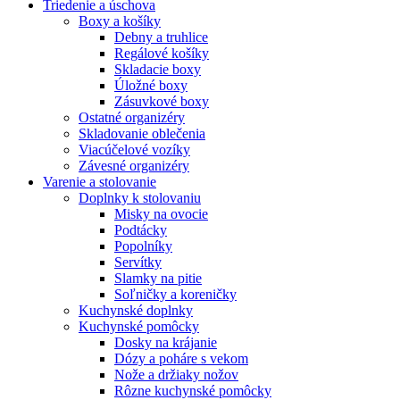
Triedenie a úschova
Boxy a košíky
Debny a truhlice
Regálové košíky
Skladacie boxy
Úložné boxy
Zásuvkové boxy
Ostatné organizéry
Skladovanie oblečenia
Viacúčelové vozíky
Závesné organizéry
Varenie a stolovanie
Doplnky k stolovaniu
Misky na ovocie
Podtácky
Popolníky
Servítky
Slamky na pitie
Soľničky a koreničky
Kuchynské doplnky
Kuchynské pomôcky
Dosky na krájanie
Dózy a poháre s vekom
Nože a držiaky nožov
Rôzne kuchynské pomôcky