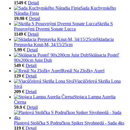
1549 €
Detail
Sada Kuchynského
Náradia Finja
19.98 €
Detail
Skriňa S
Posuvnými Dvermi Sonate Lucca
1149 €
Detail
Skladacia
Prepravka Knut-M, 34/15/25cm
5.99 €
Detail
Sklápacia Posteľ
90x200cm Juist Dub
549 €
Detail
Regál Na Zložky Aurel
129 €
Detail
Viacúčelová Skriňa Lona
Sivá
209 €
Detail
Stojaca Lampa Aurelia
Čierna
59.9 €
Detail
Plastová Stolička S Područkou Spiker Sivohnedá - Sada 4ks
319 €
Detail