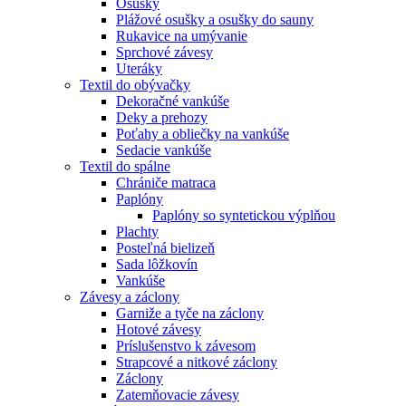
Osušky
Plážové osušky a osušky do sauny
Rukavice na umývanie
Sprchové závesy
Uteráky
Textil do obývačky
Dekoračné vankúše
Deky a prehozy
Poťahy a obliečky na vankúše
Sedacie vankúše
Textil do spálne
Chrániče matraca
Paplóny
Paplóny so syntetickou výplňou
Plachty
Posteľná bielizeň
Sada lôžkovín
Vankúše
Závesy a záclony
Garniže a tyče na záclony
Hotové závesy
Príslušenstvo k závesom
Strapcové a nitkové záclony
Záclony
Zatemňovacie závesy