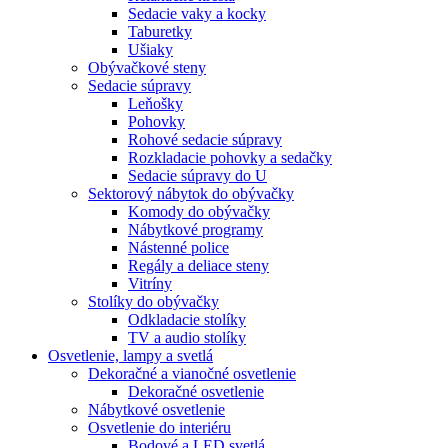
Sedacie vaky a kocky
Taburetky
Ušiaky
Obývačkové steny
Sedacie súpravy
Leňošky
Pohovky
Rohové sedacie súpravy
Rozkladacie pohovky a sedačky
Sedacie súpravy do U
Sektorový nábytok do obývačky
Komody do obývačky
Nábytkové programy
Nástenné police
Regály a deliace steny
Vitríny
Stolíky do obývačky
Odkladacie stolíky
TV a audio stolíky
Osvetlenie, lampy a svetlá
Dekoračné a vianočné osvetlenie
Dekoračné osvetlenie
Nábytkové osvetlenie
Osvetlenie do interiéru
Bodové a LED svetlá