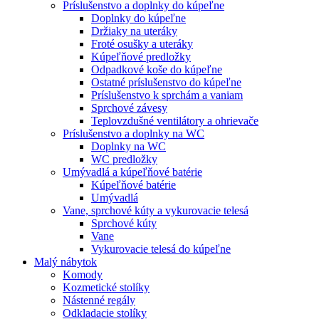
Príslušenstvo a doplnky do kúpeľne
Doplnky do kúpeľne
Držiaky na uteráky
Froté osušky a uteráky
Kúpeľňové predložky
Odpadkové koše do kúpeľne
Ostatné príslušenstvo do kúpeľne
Príslušenstvo k sprchám a vaniam
Sprchové závesy
Teplovzdušné ventilátory a ohrievače
Príslušenstvo a doplnky na WC
Doplnky na WC
WC predložky
Umývadlá a kúpeľňové batérie
Kúpeľňové batérie
Umývadlá
Vane, sprchové kúty a vykurovacie telesá
Sprchové kúty
Vane
Vykurovacie telesá do kúpeľne
Malý nábytok
Komody
Kozmetické stolíky
Nástenné regály
Odkladacie stolíky