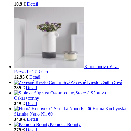
10.9 €
Detail
Kameninová Váza
Rezzo P: 17,3 Cm
12.95 €
Detail
Závesné Kreslo Caitlin Sivá
289 €
Detail
Stolová Súprava
Oskar+conny
249 €
Detail
Horná Kuchynská
Skrinka Nano Kh 60
34.9 €
Detail
Komoda Bounty
279 €
Detail