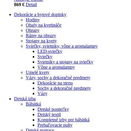
869 €
Detail
Dekorácie a bytové doplnky
Hodiny
Obaly na kvetináče
Obrazy
Rámy na obrazy
Stojany na kvety
Sviečky, svietniky, vône a aromalampy
LED-sviečky
Sviečky
Svietniky a stojany na sviečky
Vône a aromalampy
Umelé kvety
Vázy, sochy a dekoračné predmety
Dekorácie na stenu
Sochy a dekoračné predmety
Vázy
Detská izba
Bábätká
Detské postieľky
Detský textil
Kompletné izby pre bábätká
Prebaľovacie pulty
Detské matrace