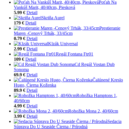
Poťah Na
Vankúš Marit, 40/40cm, Piesková
5.99 €
Detail
Skriňa Aurel
179 €
Detail
Prestieranie
Maren -Cenový Trhák, 33/45cm
0.79 €
Detail
Klzák Universal
2.99 €
Detail
Regál Fontana Ftr01
109 €
Detail
Cd Regál Vostan Dub
Sonoma
69.9 €
Detail
Čalúnené Kreslo
Hugo, Čierna Koženka
89.9 €
Detail
Rohožka Hamptons 1,
40/60cm
4.99 €
Detail
Rohožka Mona 2, 40/60cm
3.99 €
Detail
Sedacia
Súprava Do U Seaside Čierna / Prírodná