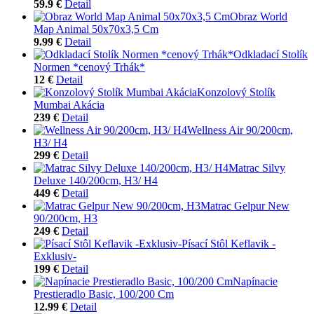
59.9 €
Detail
Obraz World
Map Animal 50x70x3,5 Cm
9.99 €
Detail
Odkladací Stolík
Normen *cenový Trhák*
12 €
Detail
Konzolový Stolík
Mumbai Akácia
239 €
Detail
Wellness Air 90/200cm,
H3/ H4
299 €
Detail
Matrac Silvy
Deluxe 140/200cm, H3/ H4
449 €
Detail
Matrac Gelpur New
90/200cm, H3
249 €
Detail
Písací Stôl Keflavik -
Exklusiv-
199 €
Detail
Napínacie
Prestieradlo Basic, 100/200 Cm
12.99 €
Detail