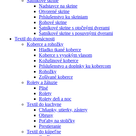
Šatníkové skrine
Nadstavce na skrine
Otvorené skrine
Príslušenstvo ku skriniam
Rohové skrine
Šatníkové skrine s otočnými dverami
Šatníkové skrine s posuvnými dverami
Textil do domácnosti
Koberce a rohožky
Hladko tkané koberce
Koberce s vysokým vlasom
Kožušinové koberce
Príslušenstvo a doplnky ku kobercom
Rohožky
Zošívané koberce
Rolety a žáluzie
Plisé
Rolety
Rolety deň a noc
Textil do kuchyne
Chňapky, utierky, zástery
Obrusy
Poťahy na stoličky
Prestieranie
Textil do kúpeľne