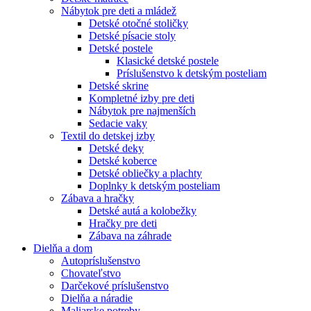
Nábytok pre deti a mládež
Detské otočné stoličky
Detské písacie stoly
Detské postele
Klasické detské postele
Príslušenstvo k detským posteliam
Detské skrine
Kompletné izby pre deti
Nábytok pre najmenších
Sedacie vaky
Textil do detskej izby
Detské deky
Detské koberce
Detské obliečky a plachty
Doplnky k detským posteliam
Zábava a hračky
Detské autá a kolobežky
Hračky pre deti
Zábava na záhrade
Dielňa a dom
Autopríslušenstvo
Chovateľstvo
Darčekové príslušenstvo
Dielňa a náradie
Maliarske potreby