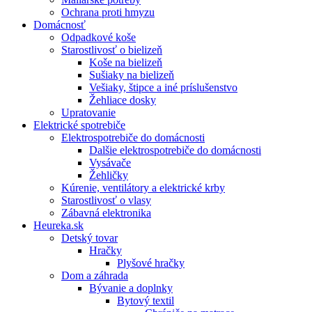
Ochrana proti hmyzu
Domácnosť
Odpadkové koše
Starostlivosť o bielizeň
Koše na bielizeň
Sušiaky na bielizeň
Vešiaky, štipce a iné príslušenstvo
Žehliace dosky
Upratovanie
Elektrické spotrebiče
Elektrospotrebiče do domácnosti
Dalšie elektrospotrebiče do domácnosti
Vysávače
Žehličky
Kúrenie, ventilátory a elektrické krby
Starostlivosť o vlasy
Zábavná elektronika
Heureka.sk
Detský tovar
Hračky
Plyšové hračky
Dom a záhrada
Bývanie a doplnky
Bytový textil