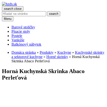
search
close
search
Menu
Barové stoličky
Písacie stoly
Postele
Vankúše
Balkónový nábytok
Domáca stránka
»
Produkty
»
Kuchyne
»
Kuchynské skrinky
a sektorové kuchyne
»
Horné skrinky
»
Horná Kuchynská
Skrinka Abaco Perleťová
Horná Kuchynská Skrinka Abaco
Perleťová