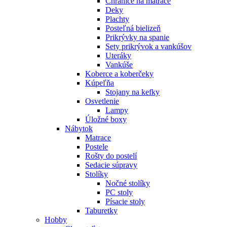
Chrániče na matrace
Deky
Plachty
Posteľná bielizeň
Prikrývky na spanie
Sety prikrývok a vankúšov
Uteráky
Vankúše
Koberce a koberčeky
Kúpeľňa
Stojany na kefky
Osvetlenie
Lampy
Úložné boxy
Nábytok
Matrace
Postele
Rošty do postelí
Sedacie súpravy
Stolíky
Nočné stolíky
PC stoly
Písacie stoly
Taburetky
Hobby