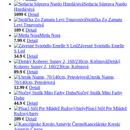
Sedacia Súprava Nardo
Hnedá/sivá
1099 €
Detail
Stolička Zo Zamatu
Levi Tmavosivá
189 €
Detail
Metla Nora
7.99 €
Detail
Závesné Svietidlo Emelle
S Led
34.9 €
Detail
Detský
Koberec Sunny 2, 160/230cm, Krémová
89.9 €
Detail
Uterák Naime,
70/140cm, Petrolejová
12.99 €
Detail
Nočný Stolík Mito Farby
Dubu
44.9 €
Detail
Písací Stôl Pre Mládež
Ružový/biely
289 €
Detail
Kancelárske Kreslo
Amstyle Čierne