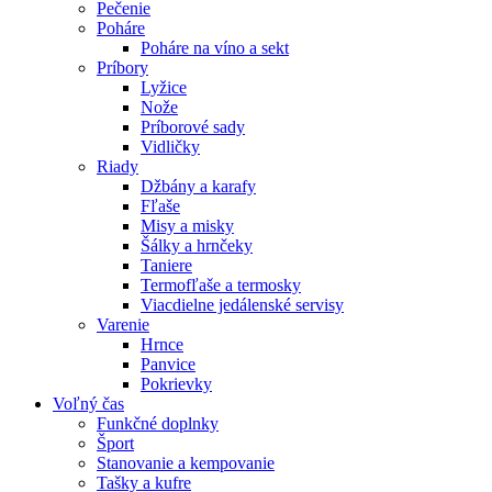
Pečenie
Poháre
Poháre na víno a sekt
Príbory
Lyžice
Nože
Príborové sady
Vidličky
Riady
Džbány a karafy
Fľaše
Misy a misky
Šálky a hrnčeky
Taniere
Termofľaše a termosky
Viacdielne jedálenské servisy
Varenie
Hrnce
Panvice
Pokrievky
Voľný čas
Funkčné doplnky
Šport
Stanovanie a kempovanie
Tašky a kufre