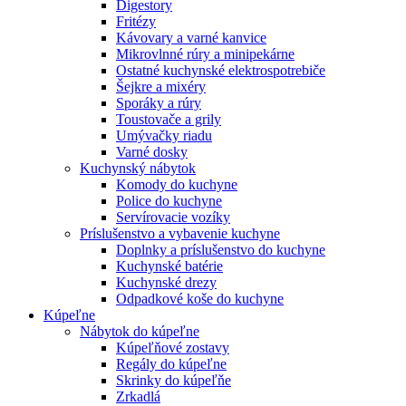
Digestory
Fritézy
Kávovary a varné kanvice
Mikrovlnné rúry a minipekárne
Ostatné kuchynské elektrospotrebiče
Šejkre a mixéry
Sporáky a rúry
Toustovače a grily
Umývačky riadu
Varné dosky
Kuchynský nábytok
Komody do kuchyne
Police do kuchyne
Servírovacie vozíky
Príslušenstvo a vybavenie kuchyne
Doplnky a príslušenstvo do kuchyne
Kuchynské batérie
Kuchynské drezy
Odpadkové koše do kuchyne
Kúpeľne
Nábytok do kúpeľne
Kúpeľňové zostavy
Regály do kúpeľne
Skrinky do kúpeľňe
Zrkadlá