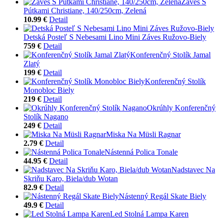
Záves S
Pútkami Christiane, 140/250cm, Zelená
10.99 €
Detail
Detská Posteľ S Nebesami Lino Mini Záves Ružovo-Biely
759 €
Detail
Konferenčný Stolík Jamal
Zlatý
199 €
Detail
Konferenčný Stolík
Monobloc Biely
219 €
Detail
Okrúhly Konferenčný
Stolík Nagano
249 €
Detail
Miska Na Müsli Ragnar
2.79 €
Detail
Nástenná Polica Tonale
44.95 €
Detail
Nadstavec Na
Skriňu Karo, Biela/dub Wotan
82.9 €
Detail
Nástenný Regál Skate Biely
49.9 €
Detail
Led Stolná Lampa Karen