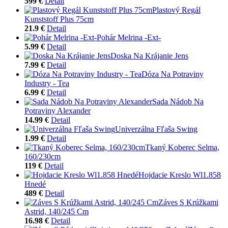
599 €
Detail
Plastový Regál
Kunststoff Plus 75cm
21.9 €
Detail
Pohár Melrina -Ext-
5.99 €
Detail
Doska Na Krájanie Jens
7.99 €
Detail
Dóza Na Potraviny
Industry - Tea
6.99 €
Detail
Sada Nádob Na
Potraviny Alexander
14.99 €
Detail
Univerzálna Fľaša Swing
1.99 €
Detail
Tkaný Koberec Selma,
160/230cm
119 €
Detail
Hojdacie Kreslo Wl1.858
Hnedé
489 €
Detail
Záves S Krúžkami
Astrid, 140/245 Cm
16.98 €
Detail