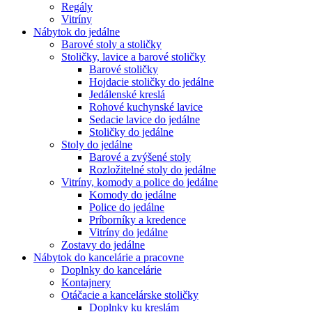
Regály
Vitríny
Nábytok do jedálne
Barové stoly a stoličky
Stoličky, lavice a barové stoličky
Barové stoličky
Hojdacie stoličky do jedálne
Jedálenské kreslá
Rohové kuchynské lavice
Sedacie lavice do jedálne
Stoličky do jedálne
Stoly do jedálne
Barové a zvýšené stoly
Rozložitelné stoly do jedálne
Vitríny, komody a police do jedálne
Komody do jedálne
Police do jedálne
Príborníky a kredence
Vitríny do jedálne
Zostavy do jedálne
Nábytok do kancelárie a pracovne
Doplnky do kancelárie
Kontajnery
Otáčacie a kancelárske stoličky
Doplnky ku kreslám