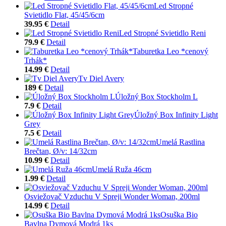
Led Stropné
Svietidlo Flat, 45/45/6cm
39.95 €
Detail
Led Stropné Svietidlo Reni
79.9 €
Detail
Taburetka Leo *cenový
Trhák*
14.99 €
Detail
Tv Diel Avery
189 €
Detail
Úložný Box Stockholm L
7.9 €
Detail
Úložný Box Infinity Light
Grey
7.5 €
Detail
Umelá Rastlina
Brečtan, Ø/v: 14/32cm
10.99 €
Detail
Umelá Ruža 46cm
1.99 €
Detail
Osviežovač Vzduchu V Spreji Wonder Woman, 200ml
14.99 €
Detail
Osuška Bio
Bavlna Dymová Modrá 1ks