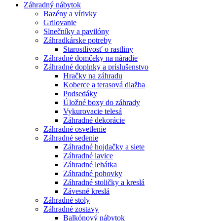
Záhradný nábytok
Bazény a vírivky
Grilovanie
Slnečníky a pavilóny
Záhradkárske potreby
Starostlivosť o rastliny
Záhradné domčeky na náradie
Záhradné doplnky a príslušenstvo
Hračky na záhradu
Koberce a terasová dlažba
Podsedáky
Úložné boxy do záhrady
Vykurovacie telesá
Záhradné dekorácie
Záhradné osvetlenie
Záhradné sedenie
Záhradné hojdačky a siete
Záhradné lavice
Záhradné lehátka
Záhradné pohovky
Záhradné stoličky a kreslá
Závesné kreslá
Záhradné stoly
Záhradné zostavy
Balkónový nábytok