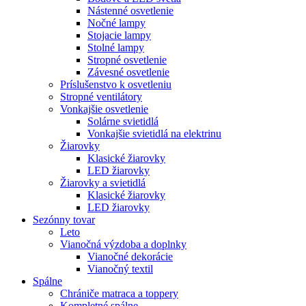
Nástenné osvetlenie
Nočné lampy
Stojacie lampy
Stolné lampy
Stropné osvetlenie
Závesné osvetlenie
Príslušenstvo k osvetleniu
Stropné ventilátory
Vonkajšie osvetlenie
Solárne svietidlá
Vonkajšie svietidlá na elektrinu
Žiarovky
Klasické žiarovky
LED žiarovky
Žiarovky a svietidlá
Klasické žiarovky
LED žiarovky
Sezónny tovar
Leto
Vianočná výzdoba a doplnky
Vianočné dekorácie
Vianočný textil
Spálne
Chrániče matraca a toppery
Kompletné spálne