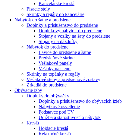
Kancelárske kreslá
Písacie stoly
Skrinky a regály do kancelárie
Nábytok do šatne a predsiene
Doplnky a príslušenstvo do predsiene
Doplnkový nábytok do predsiene
Stojany a vozíky na šaty do predsiene
Stojany na dáždníky
Nábytok do predsiene
Lavice do predsiene a šatne
Predsieňové skrine
Vešiakové panely
Vešiaky na stenu
Skrinky na topánky a regály
Vešiakové steny a predsieňové zostavy
Zrkadlá do predsiene
Obývacie izby
Doplnky do obývačky
Doplnky a príslušenstvo do obývacích izieb
Nábytkové osvetlenie
Podstavce pod TV
Údržba a starostlivosť o nábytok
Kreslá
Hojdacie kreslá
Relaxačné kreslá