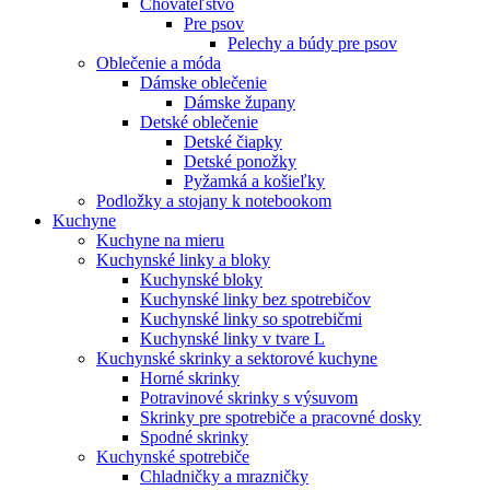
Chovateľstvo
Pre psov
Pelechy a búdy pre psov
Oblečenie a móda
Dámske oblečenie
Dámske župany
Detské oblečenie
Detské čiapky
Detské ponožky
Pyžamká a košieľky
Podložky a stojany k notebookom
Kuchyne
Kuchyne na mieru
Kuchynské linky a bloky
Kuchynské bloky
Kuchynské linky bez spotrebičov
Kuchynské linky so spotrebičmi
Kuchynské linky v tvare L
Kuchynské skrinky a sektorové kuchyne
Horné skrinky
Potravinové skrinky s výsuvom
Skrinky pre spotrebiče a pracovné dosky
Spodné skrinky
Kuchynské spotrebiče
Chladničky a mrazničky