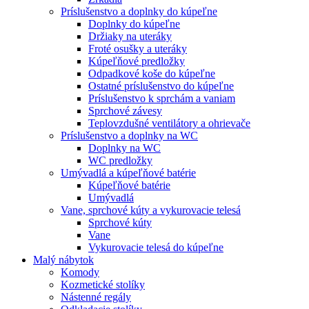
Príslušenstvo a doplnky do kúpeľne
Doplnky do kúpeľne
Držiaky na uteráky
Froté osušky a uteráky
Kúpeľňové predložky
Odpadkové koše do kúpeľne
Ostatné príslušenstvo do kúpeľne
Príslušenstvo k sprchám a vaniam
Sprchové závesy
Teplovzdušné ventilátory a ohrievače
Príslušenstvo a doplnky na WC
Doplnky na WC
WC predložky
Umývadlá a kúpeľňové batérie
Kúpeľňové batérie
Umývadlá
Vane, sprchové kúty a vykurovacie telesá
Sprchové kúty
Vane
Vykurovacie telesá do kúpeľne
Malý nábytok
Komody
Kozmetické stolíky
Nástenné regály