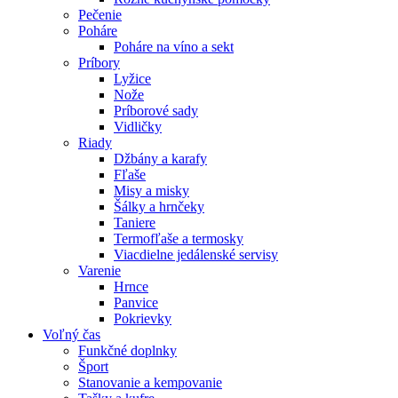
Pečenie
Poháre
Poháre na víno a sekt
Príbory
Lyžice
Nože
Príborové sady
Vidličky
Riady
Džbány a karafy
Fľaše
Misy a misky
Šálky a hrnčeky
Taniere
Termofľaše a termosky
Viacdielne jedálenské servisy
Varenie
Hrnce
Panvice
Pokrievky
Voľný čas
Funkčné doplnky
Šport
Stanovanie a kempovanie