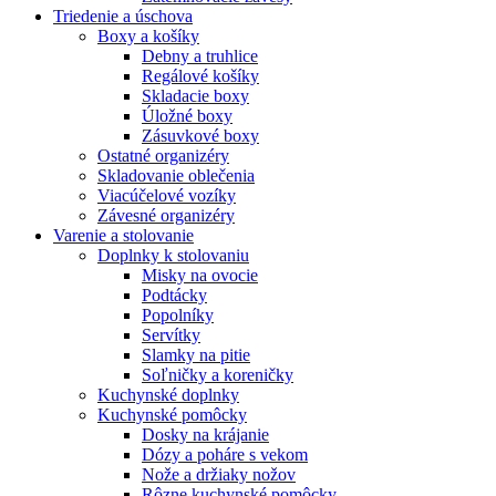
Triedenie a úschova
Boxy a košíky
Debny a truhlice
Regálové košíky
Skladacie boxy
Úložné boxy
Zásuvkové boxy
Ostatné organizéry
Skladovanie oblečenia
Viacúčelové vozíky
Závesné organizéry
Varenie a stolovanie
Doplnky k stolovaniu
Misky na ovocie
Podtácky
Popolníky
Servítky
Slamky na pitie
Soľničky a koreničky
Kuchynské doplnky
Kuchynské pomôcky
Dosky na krájanie
Dózy a poháre s vekom
Nože a držiaky nožov
Rôzne kuchynské pomôcky