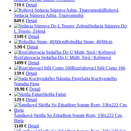
719 €
Detail
Rohová
Sedacia Súprava Adria, Tmavomodrá
849 €
Detail
Sedacia Súprava Do
L Tesoro, Zelená
1349 €
Detail
Rohožka Stone, 40/60cm
5.99 €
Detail
Rozťahovacia Sedačka Do U Multi, Sivá / Krémová
1499 €
Detail
Rozťahovací Stôl Como 160
139 €
Detail
Sada Kuchynského
Náradia Finja
19.98 €
Detail
Skriňa Falun
129 €
Detail
Šatníková Skriňa So Zrkadlom Sonate Rom, 336x222 Cm,
Biela
1149 €
Detail