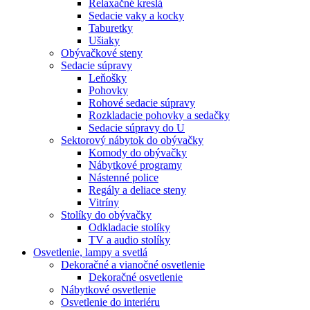
Relaxačné kreslá
Sedacie vaky a kocky
Taburetky
Ušiaky
Obývačkové steny
Sedacie súpravy
Leňošky
Pohovky
Rohové sedacie súpravy
Rozkladacie pohovky a sedačky
Sedacie súpravy do U
Sektorový nábytok do obývačky
Komody do obývačky
Nábytkové programy
Nástenné police
Regály a deliace steny
Vitríny
Stolíky do obývačky
Odkladacie stolíky
TV a audio stolíky
Osvetlenie, lampy a svetlá
Dekoračné a vianočné osvetlenie
Dekoračné osvetlenie
Nábytkové osvetlenie
Osvetlenie do interiéru