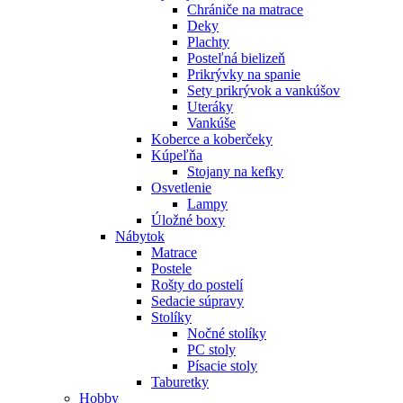
Chrániče na matrace
Deky
Plachty
Posteľná bielizeň
Prikrývky na spanie
Sety prikrývok a vankúšov
Uteráky
Vankúše
Koberce a koberčeky
Kúpeľňa
Stojany na kefky
Osvetlenie
Lampy
Úložné boxy
Nábytok
Matrace
Postele
Rošty do postelí
Sedacie súpravy
Stolíky
Nočné stolíky
PC stoly
Písacie stoly
Taburetky
Hobby