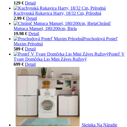
129 €
Detail
Kuchynská Rukavica Harry, 18/32 Cm, Prírodná
2.99 €
Detail
Chránič
Matraca Manuel, 180/200cm, Biela
19.98 €
Detail
Poschodová Posteľ
Maxim Prírodná
589 €
Detail
Posteľ V
Tvare Domčeka Lio Mini Záves Ružový
699 €
Detail
Skrinka Na Náradie