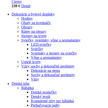
Čierny
239 €
Detail
Dekorácie a bytové doplnky
Hodiny
Obaly na kvetináče
Obrazy
Rámy na obrazy
Stojany na kvety
Sviečky, svietniky, vône a aromalampy
LED-sviečky
Sviečky
Svietniky a stojany na sviečky
Vône a aromalampy
Umelé kvety
Vázy, sochy a dekoračné predmety
Dekorácie na stenu
Sochy a dekoračné predmety
Vázy
Detská izba
Bábätká
Detské postieľky
Detský textil
Kompletné izby pre bábätká
Prebaľovacie pulty