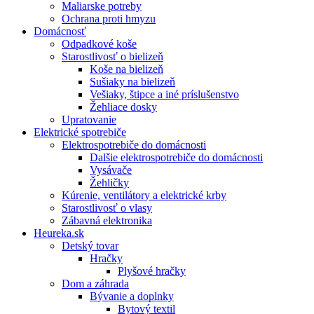
Maliarske potreby
Ochrana proti hmyzu
Domácnosť
Odpadkové koše
Starostlivosť o bielizeň
Koše na bielizeň
Sušiaky na bielizeň
Vešiaky, štipce a iné príslušenstvo
Žehliace dosky
Upratovanie
Elektrické spotrebiče
Elektrospotrebiče do domácnosti
Dalšie elektrospotrebiče do domácnosti
Vysávače
Žehličky
Kúrenie, ventilátory a elektrické krby
Starostlivosť o vlasy
Zábavná elektronika
Heureka.sk
Detský tovar
Hračky
Plyšové hračky
Dom a záhrada
Bývanie a doplnky
Bytový textil