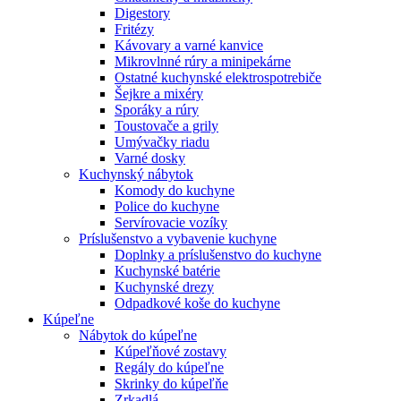
Digestory
Fritézy
Kávovary a varné kanvice
Mikrovlnné rúry a minipekárne
Ostatné kuchynské elektrospotrebiče
Šejkre a mixéry
Sporáky a rúry
Toustovače a grily
Umývačky riadu
Varné dosky
Kuchynský nábytok
Komody do kuchyne
Police do kuchyne
Servírovacie vozíky
Príslušenstvo a vybavenie kuchyne
Doplnky a príslušenstvo do kuchyne
Kuchynské batérie
Kuchynské drezy
Odpadkové koše do kuchyne
Kúpeľne
Nábytok do kúpeľne
Kúpeľňové zostavy
Regály do kúpeľne
Skrinky do kúpeľňe
Zrkadlá