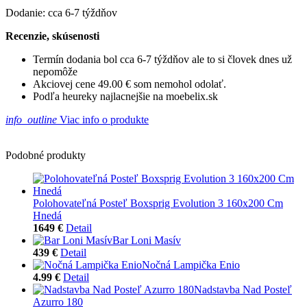
Dodanie: cca 6-7 týždňov
Recenzie, skúsenosti
Termín dodania bol cca 6-7 týždňov ale to si človek dnes už
nepomôže
Akciovej cene 49.00 € som nemohol odolať.
Podľa heureky najlacnejšie na moebelix.sk
info_outline
Viac info o produkte
Podobné produkty
Polohovateľná Posteľ Boxsprig Evolution 3 160x200 Cm
Hnedá
1649 €
Detail
Bar Loni Masív
439 €
Detail
Nočná Lampička Enio
4.99 €
Detail
Nadstavba Nad Posteľ
Azurro 180