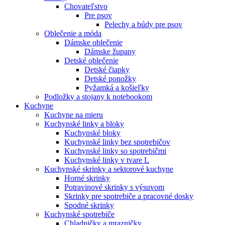
Chovateľstvo
Pre psov
Pelechy a búdy pre psov
Oblečenie a móda
Dámske oblečenie
Dámske župany
Detské oblečenie
Detské čiapky
Detské ponožky
Pyžamká a košieľky
Podložky a stojany k notebookom
Kuchyne
Kuchyne na mieru
Kuchynské linky a bloky
Kuchynské bloky
Kuchynské linky bez spotrebičov
Kuchynské linky so spotrebičmi
Kuchynské linky v tvare L
Kuchynské skrinky a sektorové kuchyne
Horné skrinky
Potravinové skrinky s výsuvom
Skrinky pre spotrebiče a pracovné dosky
Spodné skrinky
Kuchynské spotrebiče
Chladničky a mrazničky