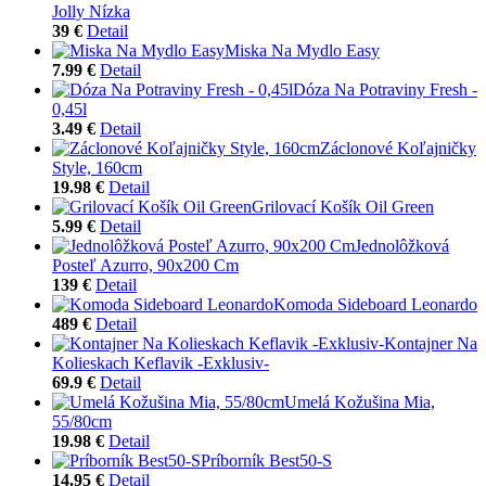
Jolly Nízka
39 €
Detail
Miska Na Mydlo Easy
7.99 €
Detail
Dóza Na Potraviny Fresh -
0,45l
3.49 €
Detail
Záclonové Koľajničky
Style, 160cm
19.98 €
Detail
Grilovací Košík Oil Green
5.99 €
Detail
Jednolôžková
Posteľ Azurro, 90x200 Cm
139 €
Detail
Komoda Sideboard Leonardo
489 €
Detail
Kontajner Na
Kolieskach Keflavik -Exklusiv-
69.9 €
Detail
Umelá Kožušina Mia,
55/80cm
19.98 €
Detail
Príborník Best50-S
14.95 €
Detail