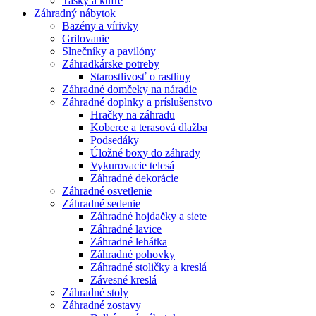
Tašky a kufre
Záhradný nábytok
Bazény a vírivky
Grilovanie
Slnečníky a pavilóny
Záhradkárske potreby
Starostlivosť o rastliny
Záhradné domčeky na náradie
Záhradné doplnky a príslušenstvo
Hračky na záhradu
Koberce a terasová dlažba
Podsedáky
Úložné boxy do záhrady
Vykurovacie telesá
Záhradné dekorácie
Záhradné osvetlenie
Záhradné sedenie
Záhradné hojdačky a siete
Záhradné lavice
Záhradné lehátka
Záhradné pohovky
Záhradné stoličky a kreslá
Závesné kreslá
Záhradné stoly
Záhradné zostavy