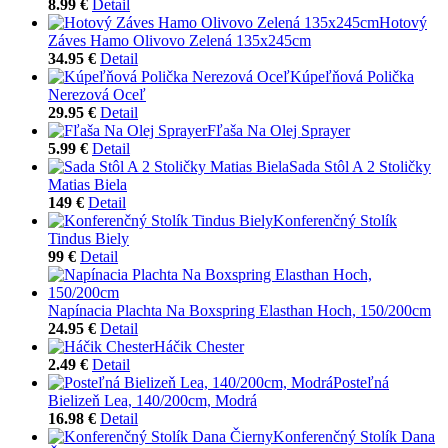
8.99 €
Detail
Hotový
Záves Hamo Olivovo Zelená 135x245cm
34.95 €
Detail
Kúpeľňová Polička
Nerezová Oceľ
29.95 €
Detail
Fľaša Na Olej Sprayer
5.99 €
Detail
Sada Stôl A 2 Stoličky
Matias Biela
149 €
Detail
Konferenčný Stolík
Tindus Biely
99 €
Detail
Napínacia Plachta Na Boxspring Elasthan Hoch, 150/200cm
24.95 €
Detail
Háčik Chester
2.49 €
Detail
Posteľná
Bielizeň Lea, 140/200cm, Modrá
16.98 €
Detail
Konferenčný Stolík Dana