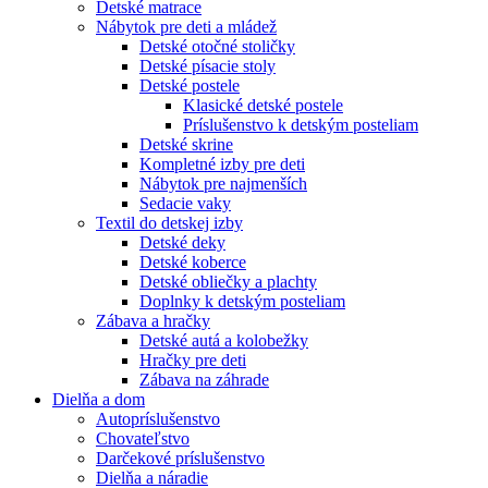
Detské matrace
Nábytok pre deti a mládež
Detské otočné stoličky
Detské písacie stoly
Detské postele
Klasické detské postele
Príslušenstvo k detským posteliam
Detské skrine
Kompletné izby pre deti
Nábytok pre najmenších
Sedacie vaky
Textil do detskej izby
Detské deky
Detské koberce
Detské obliečky a plachty
Doplnky k detským posteliam
Zábava a hračky
Detské autá a kolobežky
Hračky pre deti
Zábava na záhrade
Dielňa a dom
Autopríslušenstvo
Chovateľstvo
Darčekové príslušenstvo
Dielňa a náradie