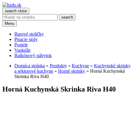
search
close
search
Menu
Barové stoličky
Písacie stoly
Postele
Vankúše
Balkónový nábytok
Domáca stránka
»
Produkty
»
Kuchyne
»
Kuchynské skrinky
a sektorové kuchyne
»
Horné skrinky
»
Horná Kuchynská
Skrinka Riva H40
Horná Kuchynská Skrinka Riva H40