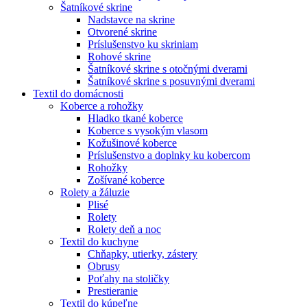
Šatníkové skrine
Nadstavce na skrine
Otvorené skrine
Príslušenstvo ku skriniam
Rohové skrine
Šatníkové skrine s otočnými dverami
Šatníkové skrine s posuvnými dverami
Textil do domácnosti
Koberce a rohožky
Hladko tkané koberce
Koberce s vysokým vlasom
Kožušinové koberce
Príslušenstvo a doplnky ku kobercom
Rohožky
Zošívané koberce
Rolety a žáluzie
Plisé
Rolety
Rolety deň a noc
Textil do kuchyne
Chňapky, utierky, zástery
Obrusy
Poťahy na stoličky
Prestieranie
Textil do kúpeľne