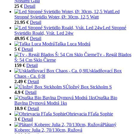
Nohami Gaia
25 €
Detail
Led
Stropné Svietidlo Woter, Ø: 30cm, 12,5 Watt
21.95 €
Detail
Led Stropné
Svietidlo Roald, Vrát. Led 24w
49.95 €
Detail
Taška Luca Modrá
5 €
Detail
Tv - Regál Blados
Š: 54 Cm Sklo Čierne
159 €
Detail
Uskladňovací Box
Chaos - Ca. 0,9l
2.49 €
Detail
Úložný Box Stckholm S
4.9 €
Detail
Osuška Bio
Bavlna Dymová Modrá 1ks
10.9 €
Detail
Ohrievacia Fľaša Sophie
3 €
Detail
Plátaný
Koberec Julia 2, 70/130cm, Ružová