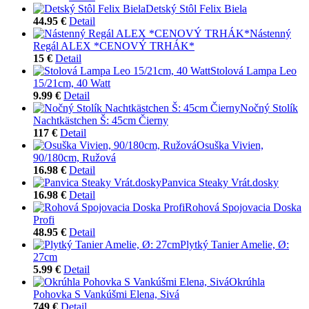
Detský Stôl Felix Biela
44.95 €
Detail
Nástenný
Regál ALEX *CENOVÝ TRHÁK*
15 €
Detail
Stolová Lampa Leo
15/21cm, 40 Watt
9.99 €
Detail
Nočný Stolík
Nachtkästchen Š: 45cm Čierny
117 €
Detail
Osuška Vivien,
90/180cm, Ružová
16.98 €
Detail
Panvica Steaky Vrát.dosky
16.98 €
Detail
Rohová Spojovacia Doska
Profi
48.95 €
Detail
Plytký Tanier Amelie, Ø:
27cm
5.99 €
Detail
Okrúhla
Pohovka S Vankúšmi Elena, Sivá
749 €
Detail