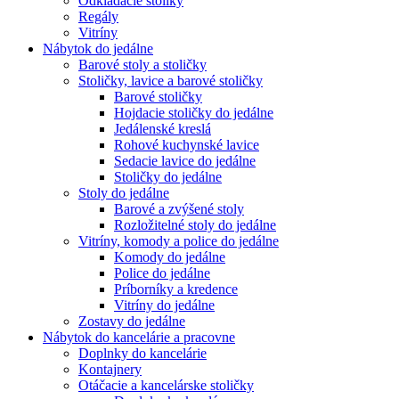
Odkladacie stolíky
Regály
Vitríny
Nábytok do jedálne
Barové stoly a stoličky
Stoličky, lavice a barové stoličky
Barové stoličky
Hojdacie stoličky do jedálne
Jedálenské kreslá
Rohové kuchynské lavice
Sedacie lavice do jedálne
Stoličky do jedálne
Stoly do jedálne
Barové a zvýšené stoly
Rozložitelné stoly do jedálne
Vitríny, komody a police do jedálne
Komody do jedálne
Police do jedálne
Príborníky a kredence
Vitríny do jedálne
Zostavy do jedálne
Nábytok do kancelárie a pracovne
Doplnky do kancelárie
Kontajnery
Otáčacie a kancelárske stoličky