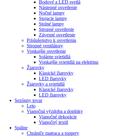
Bodové a LED svetlá
Nástenné osvetlenie
Nočné lampy
Stojacie lampy
Stolné lampy
Stropné osvetlenie
Závesné osvetlenie
Príslušenstvo k osvetleniu
Stropné ventilátory
Vonkajšie osvetlenie
Solárne svietidlá
Vonkajšie svietidlá na elektrinu
Žiarovky
Klasické žiarovky
LED žiarovky
Žiarovky a svietidlá
Klasické žiarovky
LED žiarovky
Sezónny tovar
Leto
Vianočná výzdoba a doplnky
Vianočné dekorácie
Vianočný textil
Spálne
Chrániče matraca a toppery