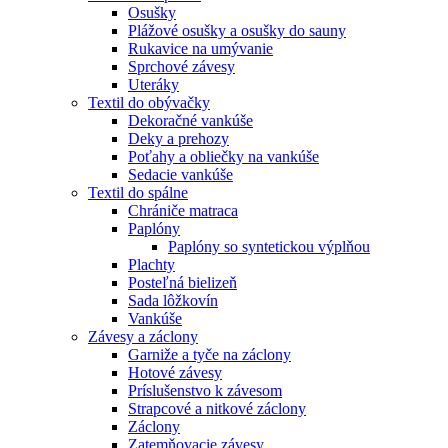
Osušky
Plážové osušky a osušky do sauny
Rukavice na umývanie
Sprchové závesy
Uteráky
Textil do obývačky
Dekoračné vankúše
Deky a prehozy
Poťahy a obliečky na vankúše
Sedacie vankúše
Textil do spálne
Chrániče matraca
Paplóny
Paplóny so syntetickou výplňou
Plachty
Posteľná bielizeň
Sada lôžkovín
Vankúše
Závesy a záclony
Garniže a tyče na záclony
Hotové závesy
Príslušenstvo k závesom
Strapcové a nitkové záclony
Záclony
Zatemňovacie závesy