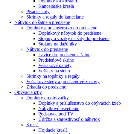
Doplnky ku kreslám
Kancelárske kreslá
Písacie stoly
Skrinky a regály do kancelárie
Nábytok do šatne a predsiene
Doplnky a príslušenstvo do predsiene
Doplnkový nábytok do predsiene
Stojany a vozíky na šaty do predsiene
Stojany na dáždníky
Nábytok do predsiene
Lavice do predsiene a šatne
Predsieňové skrine
Vešiakové panely
Vešiaky na stenu
Skrinky na topánky a regály
Vešiakové steny a predsieňové zostavy
Zrkadlá do predsiene
Obývacie izby
Doplnky do obývačky
Doplnky a príslušenstvo do obývacích izieb
Nábytkové osvetlenie
Podstavce pod TV
Údržba a starostlivosť o nábytok
Kreslá
Hojdacie kreslá