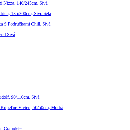
i Nizza, 140/245cm, Sivá
rich, 135/300cm, Sivobiela
ka S Podrúčkami Chill, Sivá
end Sivá
dolf, 90/110cm, Sivá
Kúpeľne Vivien, 50/50cm, Modrá
un Complete