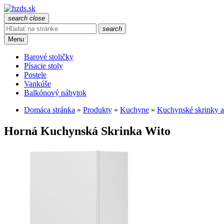
search
close
search
Menu
Barové stoličky
Písacie stoly
Postele
Vankúše
Balkónový nábytok
Domáca stránka
»
Produkty
»
Kuchyne
»
Kuchynské skrinky a
Horná Kuchynská Skrinka Wito