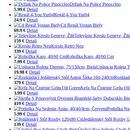
Držiak Na Police Pinocchio
5.99 €
Detail
Regál 4-You Yur04
24.9 €
Detail
Cd Regál Vostan Biely
69.9 €
Detail
Televízne Kreslo Geneve, Žlt
159 €
Detail
Kreslo Retro Neu
339 €
Detail
Rohožka Karo, 40/60 Cm
7.99 €
Detail
Upínacia Roleta 
19.98 €
Detail
Rozklada
379 €
Detail
Kefa Na Čistenie Grilu Oi
3.99 €
Detail
419 €
Detail
Poduška Na 
5.99 €
Detail
Jedálenský Stôl Roxby 
139 €
Detail
Úložný Box Infinity Chalk 