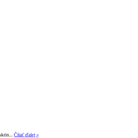
krin...
Čítať ďalej »