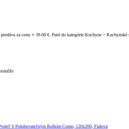
predáva za cenu ⭐ 39.00 €. Patrí do kategórie Kuchyne > Kuchynské sk
nepomôže
Posteľ S Polohovateľným Roštom Como, 120x200, Fialová