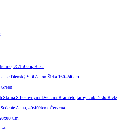
é
Thermo, 75/150cm, Biela
cí Jedálenský Stôl Anton Šírka 160-240cm
l Green
Skriňa S Posuvnými Dverami Bramfeld,farby Dubu/sklo Biele
Sedenie Anita, 40/40/4cm, Červená
120x80 Cm
Pink