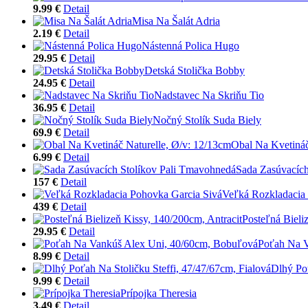
9.99 €
Detail
Misa Na Šalát Adria
2.19 €
Detail
Nástenná Polica Hugo
29.95 €
Detail
Detská Stolička Bobby
24.95 €
Detail
Nadstavec Na Skriňu Tio
36.95 €
Detail
Nočný Stolík Suda Biely
69.9 €
Detail
Obal Na Kvetináč
6.99 €
Detail
Sada Zasúvacích
157 €
Detail
Veľká Rozkladacia
439 €
Detail
Posteľná Bieli
29.95 €
Detail
Poťah Na V
8.99 €
Detail
Dlhý Poť
9.99 €
Detail
Prípojka Theresia
3.49 €
Detail