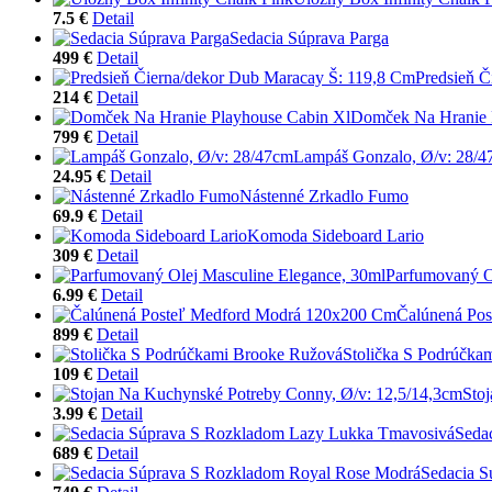
7.5 €
Detail
Sedacia Súprava Parga
499 €
Detail
Predsieň Č
214 €
Detail
Domček Na Hranie 
799 €
Detail
Lampáš Gonzalo, Ø/v: 28/
24.95 €
Detail
Nástenné Zrkadlo Fumo
69.9 €
Detail
Komoda Sideboard Lario
309 €
Detail
Parfumovaný O
6.99 €
Detail
Čalúnená Po
899 €
Detail
Stolička S Podrúčka
109 €
Detail
Sto
3.99 €
Detail
Seda
689 €
Detail
Sedacia 