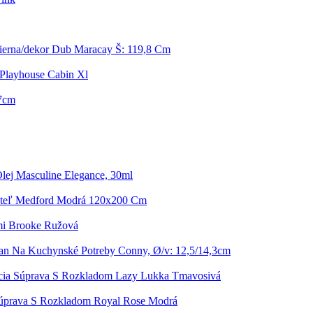
ierna/dekor Dub Maracay Š: 119,8 Cm
Playhouse Cabin Xl
47cm
lej Masculine Elegance, 30ml
steľ Medford Modrá 120x200 Cm
mi Brooke Ružová
jan Na Kuchynské Potreby Conny, Ø/v: 12,5/14,3cm
cia Súprava S Rozkladom Lazy Lukka Tmavosivá
Súprava S Rozkladom Royal Rose Modrá