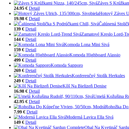
Záves S Krúžkam
24.95 €
Detail
Hotový Záves Ul
19.98 €
Detail
Čalúnená Stolič
139 €
Detail
Zamatové Kreslo Lord-Tr
144 €
Detail
Komoda Lona Mini Sivá
159 €
Detail
Komoda Highboard Alassio
499 €
Detail
Komoda Sapporo
269 €
Detail
Konferenčný Stolík Herkules
249 €
Detail
Kôš Na Bielizeň Denise
16.98 €
Detail
Umelá Kožušina Ru
42.95 €
Detail
Rohožka Do 
7.99 €
Detail
Moderná Lavica Ella Sivá
149 €
Detail
Obal Na Kvetináč Sard