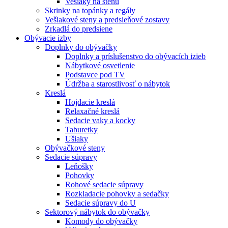
Vešiaky na stenu
Skrinky na topánky a regály
Vešiakové steny a predsieňové zostavy
Zrkadlá do predsiene
Obývacie izby
Doplnky do obývačky
Doplnky a príslušenstvo do obývacích izieb
Nábytkové osvetlenie
Podstavce pod TV
Údržba a starostlivosť o nábytok
Kreslá
Hojdacie kreslá
Relaxačné kreslá
Sedacie vaky a kocky
Taburetky
Ušiaky
Obývačkové steny
Sedacie súpravy
Leňošky
Pohovky
Rohové sedacie súpravy
Rozkladacie pohovky a sedačky
Sedacie súpravy do U
Sektorový nábytok do obývačky
Komody do obývačky