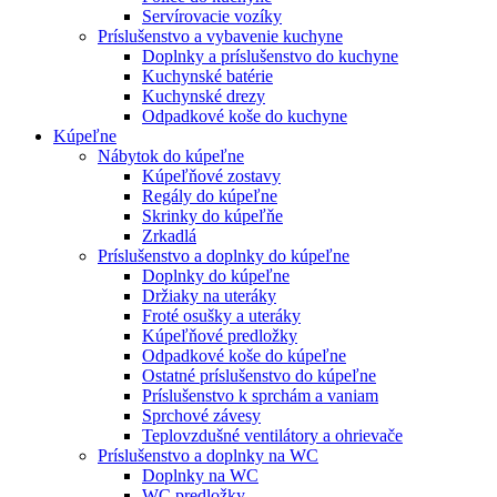
Servírovacie vozíky
Príslušenstvo a vybavenie kuchyne
Doplnky a príslušenstvo do kuchyne
Kuchynské batérie
Kuchynské drezy
Odpadkové koše do kuchyne
Kúpeľne
Nábytok do kúpeľne
Kúpeľňové zostavy
Regály do kúpeľne
Skrinky do kúpeľňe
Zrkadlá
Príslušenstvo a doplnky do kúpeľne
Doplnky do kúpeľne
Držiaky na uteráky
Froté osušky a uteráky
Kúpeľňové predložky
Odpadkové koše do kúpeľne
Ostatné príslušenstvo do kúpeľne
Príslušenstvo k sprchám a vaniam
Sprchové závesy
Teplovzdušné ventilátory a ohrievače
Príslušenstvo a doplnky na WC
Doplnky na WC
WC predložky