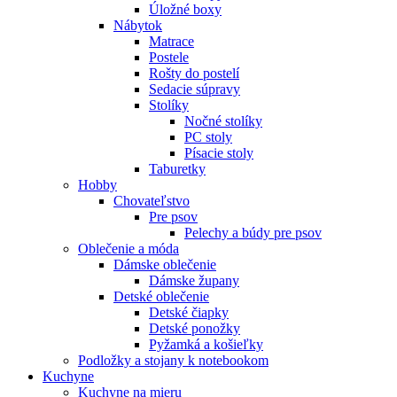
Úložné boxy
Nábytok
Matrace
Postele
Rošty do postelí
Sedacie súpravy
Stolíky
Nočné stolíky
PC stoly
Písacie stoly
Taburetky
Hobby
Chovateľstvo
Pre psov
Pelechy a búdy pre psov
Oblečenie a móda
Dámske oblečenie
Dámske župany
Detské oblečenie
Detské čiapky
Detské ponožky
Pyžamká a košieľky
Podložky a stojany k notebookom
Kuchyne
Kuchyne na mieru