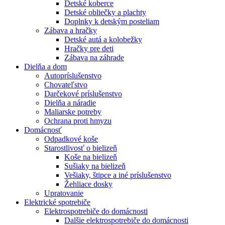
Detské koberce
Detské obliečky a plachty
Doplnky k detským posteliam
Zábava a hračky
Detské autá a kolobežky
Hračky pre deti
Zábava na záhrade
Dielňa a dom
Autopríslušenstvo
Chovateľstvo
Darčekové príslušenstvo
Dielňa a náradie
Maliarske potreby
Ochrana proti hmyzu
Domácnosť
Odpadkové koše
Starostlivosť o bielizeň
Koše na bielizeň
Sušiaky na bielizeň
Vešiaky, štipce a iné príslušenstvo
Žehliace dosky
Upratovanie
Elektrické spotrebiče
Elektrospotrebiče do domácnosti
Dalšie elektrospotrebiče do domácnosti