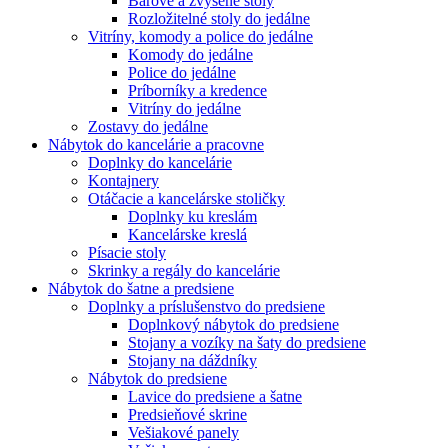
Barové a zvýšené stoly
Rozložitelné stoly do jedálne
Vitríny, komody a police do jedálne
Komody do jedálne
Police do jedálne
Príborníky a kredence
Vitríny do jedálne
Zostavy do jedálne
Nábytok do kancelárie a pracovne
Doplnky do kancelárie
Kontajnery
Otáčacie a kancelárske stoličky
Doplnky ku kreslám
Kancelárske kreslá
Písacie stoly
Skrinky a regály do kancelárie
Nábytok do šatne a predsiene
Doplnky a príslušenstvo do predsiene
Doplnkový nábytok do predsiene
Stojany a vozíky na šaty do predsiene
Stojany na dáždníky
Nábytok do predsiene
Lavice do predsiene a šatne
Predsieňové skrine
Vešiakové panely