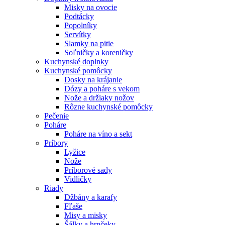
Misky na ovocie
Podtácky
Popolníky
Servítky
Slamky na pitie
Soľničky a koreničky
Kuchynské doplnky
Kuchynské pomôcky
Dosky na krájanie
Dózy a poháre s vekom
Nože a držiaky nožov
Rôzne kuchynské pomôcky
Pečenie
Poháre
Poháre na víno a sekt
Príbory
Lyžice
Nože
Príborové sady
Vidličky
Riady
Džbány a karafy
Fľaše
Misy a misky
Šálky a hrnčeky