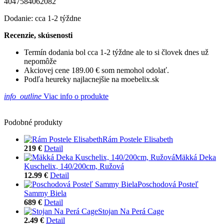
4047584062082
Dodanie: cca 1-2 týždne
Recenzie, skúsenosti
Termín dodania bol cca 1-2 týždne ale to si človek dnes už
nepomôže
Akciovej cene 189.00 € som nemohol odolať.
Podľa heureky najlacnejšie na moebelix.sk
info_outline
Viac info o produkte
Podobné produkty
Rám Postele Elisabeth
219 €
Detail
Mäkká Deka
Kuschelix, 140/200cm, Ružová
12.99 €
Detail
Poschodová Posteľ
Sammy Biela
689 €
Detail
Stojan Na Perá Cage
2.49 €
Detail