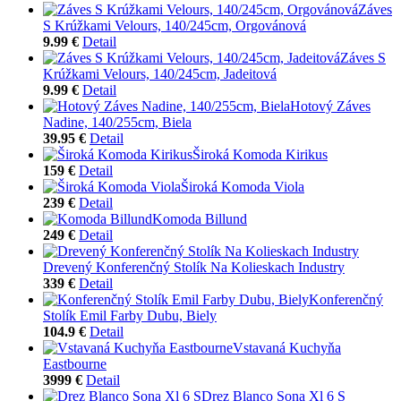
Záves
S Krúžkami Velours, 140/245cm, Orgovánová
9.99 €
Detail
Záves S
Krúžkami Velours, 140/245cm, Jadeitová
9.99 €
Detail
Hotový Záves
Nadine, 140/255cm, Biela
39.95 €
Detail
Široká Komoda Kirikus
159 €
Detail
Široká Komoda Viola
239 €
Detail
Komoda Billund
249 €
Detail
Drevený Konferenčný Stolík Na Kolieskach Industry
339 €
Detail
Konferenčný
Stolík Emil Farby Dubu, Biely
104.9 €
Detail
Vstavaná Kuchyňa
Eastbourne
3999 €
Detail
Drez Blanco Sona Xl 6 S