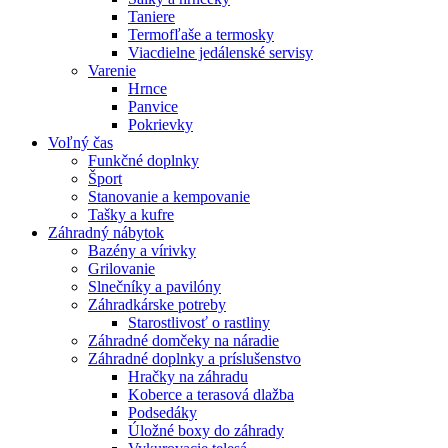
Taniere
Termofľaše a termosky
Viacdielne jedálenské servisy
Varenie
Hrnce
Panvice
Pokrievky
Voľný čas
Funkčné doplnky
Šport
Stanovanie a kempovanie
Tašky a kufre
Záhradný nábytok
Bazény a vírivky
Grilovanie
Slnečníky a pavilóny
Záhradkárske potreby
Starostlivosť o rastliny
Záhradné domčeky na náradie
Záhradné doplnky a príslušenstvo
Hračky na záhradu
Koberce a terasová dlažba
Podsedáky
Úložné boxy do záhrady