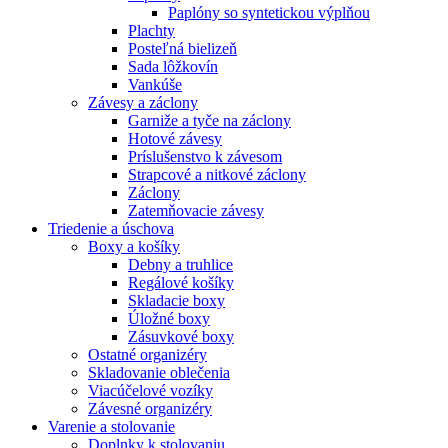
Paplóny so syntetickou výplňou
Plachty
Posteľná bielizeň
Sada lôžkovín
Vankúše
Závesy a záclony
Garniže a tyče na záclony
Hotové závesy
Príslušenstvo k závesom
Strapcové a nitkové záclony
Záclony
Zatemňovacie závesy
Triedenie a úschova
Boxy a košíky
Debny a truhlice
Regálové košíky
Skladacie boxy
Úložné boxy
Zásuvkové boxy
Ostatné organizéry
Skladovanie oblečenia
Viacúčelové vozíky
Závesné organizéry
Varenie a stolovanie
Doplnky k stolovaniu