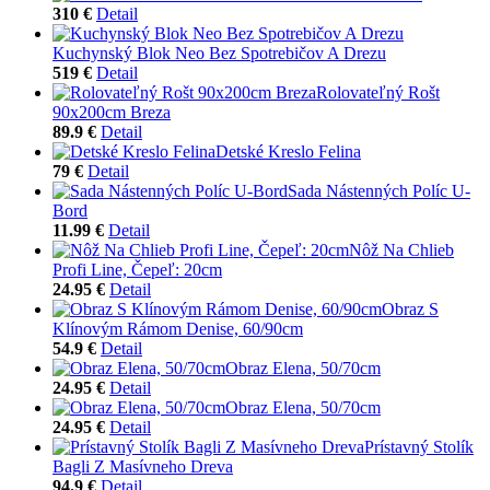
310 €
Detail
Kuchynský Blok Neo Bez Spotrebičov A Drezu
519 €
Detail
Rolovateľný Rošt
90x200cm Breza
89.9 €
Detail
Detské Kreslo Felina
79 €
Detail
Sada Nástenných Políc U-
Bord
11.99 €
Detail
Nôž Na Chlieb
Profi Line, Čepeľ: 20cm
24.95 €
Detail
Obraz S
Klínovým Rámom Denise, 60/90cm
54.9 €
Detail
Obraz Elena, 50/70cm
24.95 €
Detail
Obraz Elena, 50/70cm
24.95 €
Detail
Prístavný Stolík
Bagli Z Masívneho Dreva
94.9 €
Detail