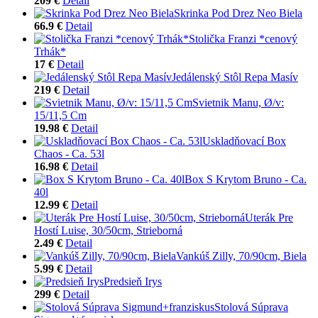
209 €
Detail
Skrinka Pod Drez Neo Biela
66.9 €
Detail
Stolička Franzi *cenový
Trhák*
17 €
Detail
Jedálenský Stôl Repa Masív
219 €
Detail
Svietnik Manu, Ø/v:
15/11,5 Cm
19.98 €
Detail
Uskladňovací Box
Chaos - Ca. 53l
16.98 €
Detail
Box S Krytom Bruno - Ca.
40l
12.99 €
Detail
Uterák Pre
Hostí Luise, 30/50cm, Strieborná
2.49 €
Detail
Vankúš Zilly, 70/90cm, Biela
5.99 €
Detail
Predsieň Irys
299 €
Detail
Stolová Súprava