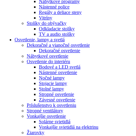
Nábytkové programy
Nástenné police
Regály a deliace steny
Vitríny
Stolíky do obývačky
Odkladacie stolíky
TV a audio stolíky
Osvetlenie, lampy a svetlá
Dekoračné a vianočné osvetlenie
Dekoračné osvetlenie
Nábytkové osvetlenie
Osvetlenie do interiéru
Bodové a LED svetlá
Nástenné osvetlenie
Nočné lampy
Stojacie lampy
Stolné lampy
Stropné osvetlenie
Závesné osvetlenie
Príslušenstvo k osvetleniu
Stropné ventilátory
Vonkajšie osvetlenie
Solárne svietidlá
Vonkajšie svietidlá na elektrinu
Žiarovky