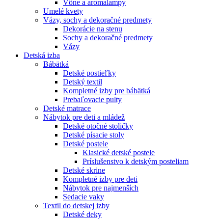
Vône a aromalampy
Umelé kvety
Vázy, sochy a dekoračné predmety
Dekorácie na stenu
Sochy a dekoračné predmety
Vázy
Detská izba
Bábätká
Detské postieľky
Detský textil
Kompletné izby pre bábätká
Prebaľovacie pulty
Detské matrace
Nábytok pre deti a mládež
Detské otočné stoličky
Detské písacie stoly
Detské postele
Klasické detské postele
Príslušenstvo k detským posteliam
Detské skrine
Kompletné izby pre deti
Nábytok pre najmenších
Sedacie vaky
Textil do detskej izby
Detské deky