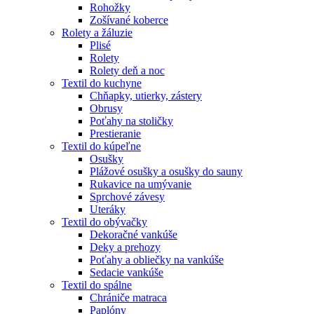
Rohožky
Zošívané koberce
Rolety a žáluzie
Plisé
Rolety
Rolety deň a noc
Textil do kuchyne
Chňapky, utierky, zástery
Obrusy
Poťahy na stoličky
Prestieranie
Textil do kúpeľne
Osušky
Plážové osušky a osušky do sauny
Rukavice na umývanie
Sprchové závesy
Uteráky
Textil do obývačky
Dekoračné vankúše
Deky a prehozy
Poťahy a obliečky na vankúše
Sedacie vankúše
Textil do spálne
Chrániče matraca
Paplóny