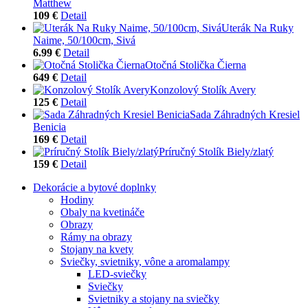
Matthew
109 €
Detail
Uterák Na Ruky
Naime, 50/100cm, Sivá
6.99 €
Detail
Otočná Stolička Čierna
649 €
Detail
Konzolový Stolík Avery
125 €
Detail
Sada Záhradných Kresiel
Benicia
169 €
Detail
Príručný Stolík Biely/zlatý
159 €
Detail
Dekorácie a bytové doplnky
Hodiny
Obaly na kvetináče
Obrazy
Rámy na obrazy
Stojany na kvety
Sviečky, svietniky, vône a aromalampy
LED-sviečky
Sviečky
Svietniky a stojany na sviečky