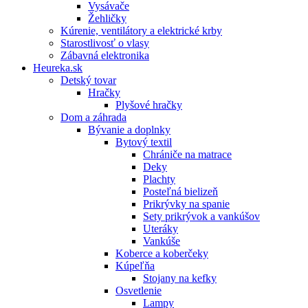
Vysávače
Žehličky
Kúrenie, ventilátory a elektrické krby
Starostlivosť o vlasy
Zábavná elektronika
Heureka.sk
Detský tovar
Hračky
Plyšové hračky
Dom a záhrada
Bývanie a doplnky
Bytový textil
Chrániče na matrace
Deky
Plachty
Posteľná bielizeň
Prikrývky na spanie
Sety prikrývok a vankúšov
Uteráky
Vankúše
Koberce a koberčeky
Kúpeľňa
Stojany na kefky
Osvetlenie
Lampy