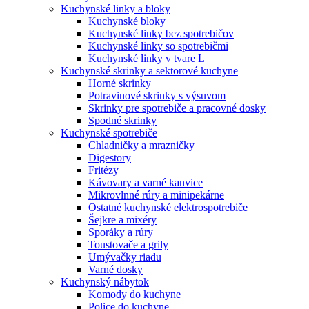
Kuchynské linky a bloky
Kuchynské bloky
Kuchynské linky bez spotrebičov
Kuchynské linky so spotrebičmi
Kuchynské linky v tvare L
Kuchynské skrinky a sektorové kuchyne
Horné skrinky
Potravinové skrinky s výsuvom
Skrinky pre spotrebiče a pracovné dosky
Spodné skrinky
Kuchynské spotrebiče
Chladničky a mrazničky
Digestory
Fritézy
Kávovary a varné kanvice
Mikrovlnné rúry a minipekárne
Ostatné kuchynské elektrospotrebiče
Šejkre a mixéry
Sporáky a rúry
Toustovače a grily
Umývačky riadu
Varné dosky
Kuchynský nábytok
Komody do kuchyne
Police do kuchyne