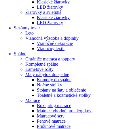
Klasické žiarovky
LED žiarovky
Žiarovky a svietidlá
Klasické žiarovky
LED žiarovky
Sezónny tovar
Leto
Vianočná výzdoba a doplnky
Vianočné dekorácie
Vianočný textil
Spálne
Chrániče matraca a toppery
Kompletné spálne
Lamelové rošty
Malý nábytok do spálne
Komody do spálne
Nočné stolíky
Stojany na šaty a oblečenie
Toaletné a kozmetické stolíky
Matrace
Boxspring matrace
Matrace vhodné pro alergikov
Matracové sety
Penové matrace
Pružinové matrace