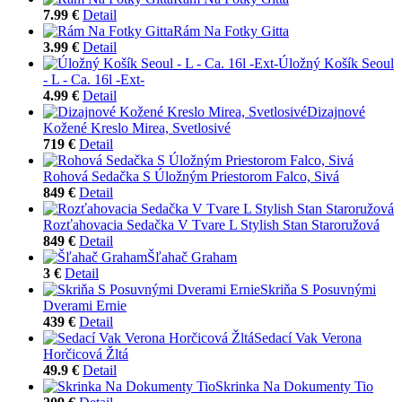
7.99 €
Detail
Rám Na Fotky Gitta
3.99 €
Detail
Úložný Košík Seoul
- L - Ca. 16l -Ext-
4.99 €
Detail
Dizajnové
Kožené Kreslo Mirea, Svetlosivé
719 €
Detail
Rohová Sedačka S Úložným Priestorom Falco, Sivá
849 €
Detail
Rozťahovacia Sedačka V Tvare L Stylish Stan Staroružová
849 €
Detail
Šľahač Graham
3 €
Detail
Skriňa S Posuvnými
Dverami Ernie
439 €
Detail
Sedací Vak Verona
Horčicová Žltá
49.9 €
Detail
Skrinka Na Dokumenty Tio