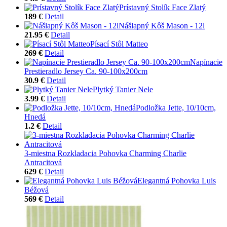
Prístavný Stolík Face Zlatý
189 €
Detail
Nášlapný Kôš Mason - 12l
21.95 €
Detail
Písací Stôl Matteo
269 €
Detail
Napínacie
Prestieradlo Jersey Ca. 90-100x200cm
30.9 €
Detail
Plytký Tanier Nele
3.99 €
Detail
Podložka Jette, 10/10cm,
Hnedá
1.2 €
Detail
3-miestna Rozkladacia Pohovka Charming Charlie
Antracitová
629 €
Detail
Elegantná Pohovka Luis
Béžová
569 €
Detail