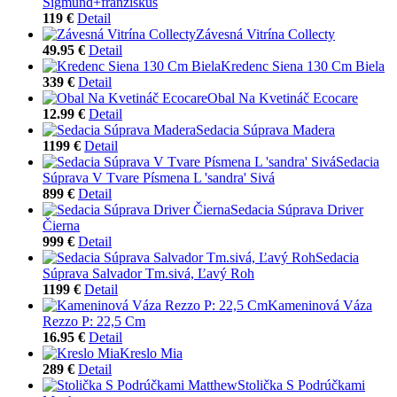
Sigmund+franziskus
119 €
Detail
Závesná Vitrína Collecty
49.95 €
Detail
Kredenc Siena 130 Cm Biela
339 €
Detail
Obal Na Kvetináč Ecocare
12.99 €
Detail
Sedacia Súprava Madera
1199 €
Detail
Sedacia
Súprava V Tvare Písmena L 'sandra' Sivá
899 €
Detail
Sedacia Súprava Driver
Čierna
999 €
Detail
Sedacia
Súprava Salvador Tm.sivá, Ľavý Roh
1199 €
Detail
Kameninová Váza
Rezzo P: 22,5 Cm
16.95 €
Detail
Kreslo Mia
289 €
Detail
Stolička S Podrúčkami