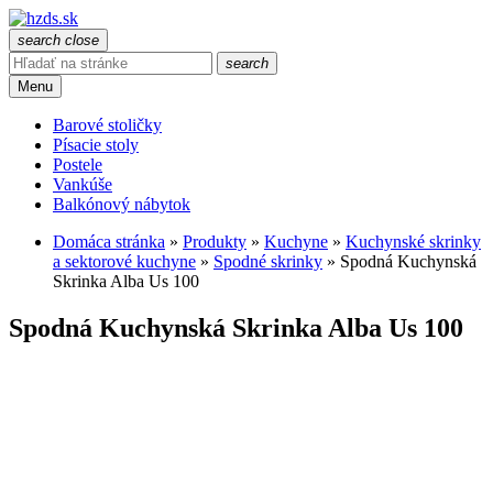
search
close
search
Menu
Barové stoličky
Písacie stoly
Postele
Vankúše
Balkónový nábytok
Domáca stránka
»
Produkty
»
Kuchyne
»
Kuchynské skrinky
a sektorové kuchyne
»
Spodné skrinky
»
Spodná Kuchynská
Skrinka Alba Us 100
Spodná Kuchynská Skrinka Alba Us 100