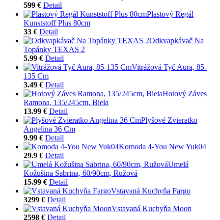
599 €
Detail
Plastový Regál
Kunststoff Plus 80cm
33 €
Detail
Odkvapkávač Na
Topánky TEXAS 2
5.99 €
Detail
Vitrážová Tyč Aura, 85-
135 Cm
3.49 €
Detail
Hotový Záves
Ramona, 135/245cm, Biela
13.99 €
Detail
Plyšové Zvieratko
Angelina 36 Cm
9.99 €
Detail
Komoda 4-You New Yuk04
29.9 €
Detail
Umelá
Kožušina Sabrina, 60/90cm, Ružová
15.99 €
Detail
Vstavaná Kuchyňa Fargo
3299 €
Detail
Vstavaná Kuchyňa Moon
2598 €
Detail