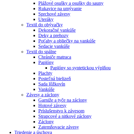
Plážové osušky a osušky do sauny
Rukavice na umývanie
Sprchové závesy
Uteráky
Textil do obývačky
Dekoračné vankúše
Deky a prehozy
Poťahy a obliečky na vankúše
Sedacie vankúše
Textil do spálne
Chrániče matraca
Paplóny
Paplóny so syntetickou výplňou
Plachty
Posteľná bielizeň
Sada lôžkovín
Vankúše
Závesy a záclony
Garniže a tyče na záclony
Hotové závesy
Príslušenstvo k závesom
Strapcové a nitkové záclony
Záclony
Zatemňovacie závesy
Triedenie a úschova