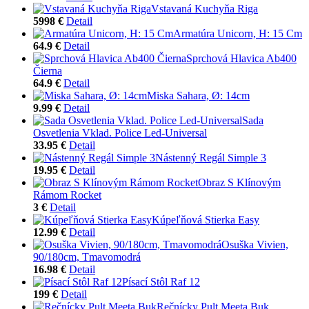
Vstavaná Kuchyňa Riga
5998 €
Detail
Armatúra Unicorn, H: 15 Cm
64.9 €
Detail
Sprchová Hlavica Ab400
Čierna
64.9 €
Detail
Miska Sahara, Ø: 14cm
9.99 €
Detail
Sada
Osvetlenia Vklad. Police Led-Universal
33.95 €
Detail
Nástenný Regál Simple 3
19.95 €
Detail
Obraz S Klínovým
Rámom Rocket
3 €
Detail
Kúpeľňová Stierka Easy
12.99 €
Detail
Osuška Vivien,
90/180cm, Tmavomodrá
16.98 €
Detail
Písací Stôl Raf 12
199 €
Detail
Rečnícky Pult Meeta Buk