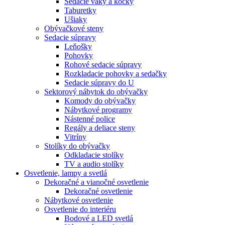
Sedacie vaky a kocky
Taburetky
Ušiaky
Obývačkové steny
Sedacie súpravy
Leňošky
Pohovky
Rohové sedacie súpravy
Rozkladacie pohovky a sedačky
Sedacie súpravy do U
Sektorový nábytok do obývačky
Komody do obývačky
Nábytkové programy
Nástenné police
Regály a deliace steny
Vitríny
Stolíky do obývačky
Odkladacie stolíky
TV a audio stolíky
Osvetlenie, lampy a svetlá
Dekoračné a vianočné osvetlenie
Dekoračné osvetlenie
Nábytkové osvetlenie
Osvetlenie do interiéru
Bodové a LED svetlá