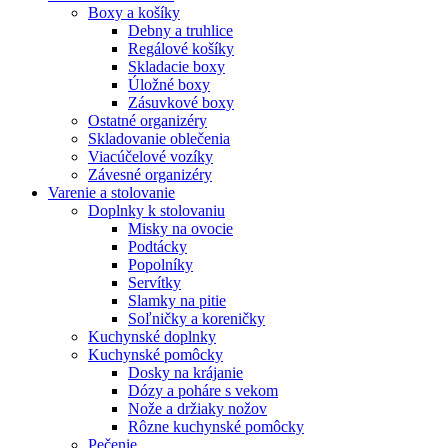
Boxy a košíky
Debny a truhlice
Regálové košíky
Skladacie boxy
Úložné boxy
Zásuvkové boxy
Ostatné organizéry
Skladovanie oblečenia
Viacúčelové vozíky
Závesné organizéry
Varenie a stolovanie
Doplnky k stolovaniu
Misky na ovocie
Podtácky
Popolníky
Servítky
Slamky na pitie
Soľničky a koreničky
Kuchynské doplnky
Kuchynské pomôcky
Dosky na krájanie
Dózy a poháre s vekom
Nože a držiaky nožov
Rôzne kuchynské pomôcky
Pečenie