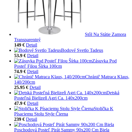
Stôl Na Státie Zamora
Transparentný
149 €
Detail
Bodové Svetlo Tadeus
53.9 €
Detail
Zásuvka Pod
Posteľ Filou Šírka 100cm
74.9 €
Detail
Chránič Matraca Klaus,
140/200cm
25.95 €
Detail
Detská
Posteľná Bielizeň Agri Ca. 140x200cm
47.9 €
Detail
Stolička K
Písaciemu Stolu Style Čierna
239 €
Detail
Poschodová Posteľ Pirát Sammy 90x200 Cm Biela