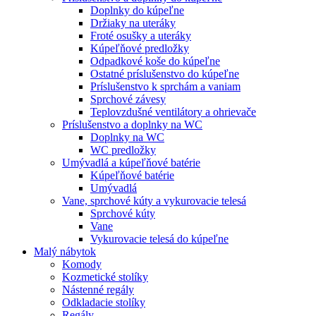
Doplnky do kúpeľne
Držiaky na uteráky
Froté osušky a uteráky
Kúpeľňové predložky
Odpadkové koše do kúpeľne
Ostatné príslušenstvo do kúpeľne
Príslušenstvo k sprchám a vaniam
Sprchové závesy
Teplovzdušné ventilátory a ohrievače
Príslušenstvo a doplnky na WC
Doplnky na WC
WC predložky
Umývadlá a kúpeľňové batérie
Kúpeľňové batérie
Umývadlá
Vane, sprchové kúty a vykurovacie telesá
Sprchové kúty
Vane
Vykurovacie telesá do kúpeľne
Malý nábytok
Komody
Kozmetické stolíky
Nástenné regály
Odkladacie stolíky
Regály