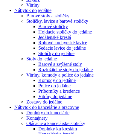
Vitríny
Nábytok do jedálne
Barové stoly a stoličky
Stoličky, lavice a barové stoličky
Barové stoličky
Hojdacie stoličky do jedálne
Jedálenské kreslá
Rohové kuchynské lavice
Sedacie lavice do jedálne
Stoličky do jedálne
Stoly do jedálne
Barové a zvýšené stoly
Rozložitelné stoly do jedálne
Vitríny, komody a police do jedálne
Komody do jedálne
Police do jedálne
Príborníky a kredence
Vitríny do jedálne
Zostavy do jedálne
Nábytok do kancelárie a pracovne
Doplnky do kancelárie
Kontajnery
Otáčacie a kancelárske stoličky
Doplnky ku kreslám