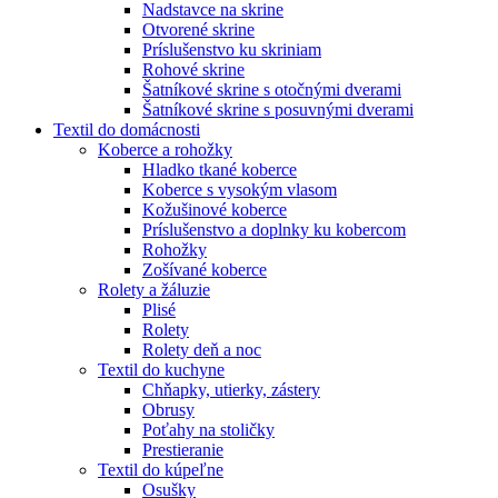
Nadstavce na skrine
Otvorené skrine
Príslušenstvo ku skriniam
Rohové skrine
Šatníkové skrine s otočnými dverami
Šatníkové skrine s posuvnými dverami
Textil do domácnosti
Koberce a rohožky
Hladko tkané koberce
Koberce s vysokým vlasom
Kožušinové koberce
Príslušenstvo a doplnky ku kobercom
Rohožky
Zošívané koberce
Rolety a žáluzie
Plisé
Rolety
Rolety deň a noc
Textil do kuchyne
Chňapky, utierky, zástery
Obrusy
Poťahy na stoličky
Prestieranie
Textil do kúpeľne
Osušky