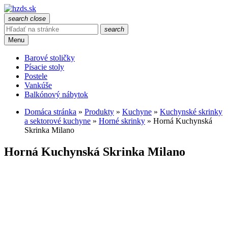
search
close
search
Menu
Barové stoličky
Písacie stoly
Postele
Vankúše
Balkónový nábytok
Domáca stránka
»
Produkty
»
Kuchyne
»
Kuchynské skrinky
a sektorové kuchyne
»
Horné skrinky
»
Horná Kuchynská
Skrinka Milano
Horná Kuchynská Skrinka Milano