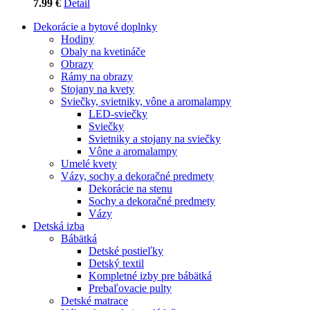
7.99 €
Detail
Dekorácie a bytové doplnky
Hodiny
Obaly na kvetináče
Obrazy
Rámy na obrazy
Stojany na kvety
Sviečky, svietniky, vône a aromalampy
LED-sviečky
Sviečky
Svietniky a stojany na sviečky
Vône a aromalampy
Umelé kvety
Vázy, sochy a dekoračné predmety
Dekorácie na stenu
Sochy a dekoračné predmety
Vázy
Detská izba
Bábätká
Detské postieľky
Detský textil
Kompletné izby pre bábätká
Prebaľovacie pulty
Detské matrace