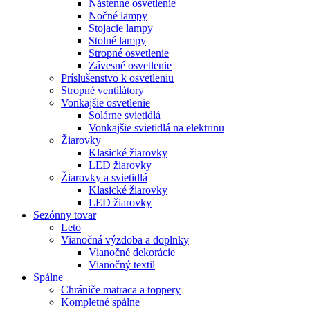
Nástenné osvetlenie
Nočné lampy
Stojacie lampy
Stolné lampy
Stropné osvetlenie
Závesné osvetlenie
Príslušenstvo k osvetleniu
Stropné ventilátory
Vonkajšie osvetlenie
Solárne svietidlá
Vonkajšie svietidlá na elektrinu
Žiarovky
Klasické žiarovky
LED žiarovky
Žiarovky a svietidlá
Klasické žiarovky
LED žiarovky
Sezónny tovar
Leto
Vianočná výzdoba a doplnky
Vianočné dekorácie
Vianočný textil
Spálne
Chrániče matraca a toppery
Kompletné spálne