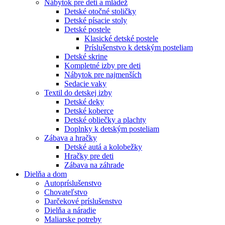
Nábytok pre deti a mládež
Detské otočné stoličky
Detské písacie stoly
Detské postele
Klasické detské postele
Príslušenstvo k detským posteliam
Detské skrine
Kompletné izby pre deti
Nábytok pre najmenších
Sedacie vaky
Textil do detskej izby
Detské deky
Detské koberce
Detské obliečky a plachty
Doplnky k detským posteliam
Zábava a hračky
Detské autá a kolobežky
Hračky pre deti
Zábava na záhrade
Dielňa a dom
Autopríslušenstvo
Chovateľstvo
Darčekové príslušenstvo
Dielňa a náradie
Maliarske potreby