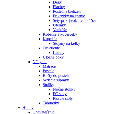
Deky
Plachty
Posteľná bielizeň
Prikrývky na spanie
Sety prikrývok a vankúšov
Uteráky
Vankúše
Koberce a koberčeky
Kúpeľňa
Stojany na kefky
Osvetlenie
Lampy
Úložné boxy
Nábytok
Matrace
Postele
Rošty do postelí
Sedacie súpravy
Stolíky
Nočné stolíky
PC stoly
Písacie stoly
Taburetky
Hobby
Chovateľstvo