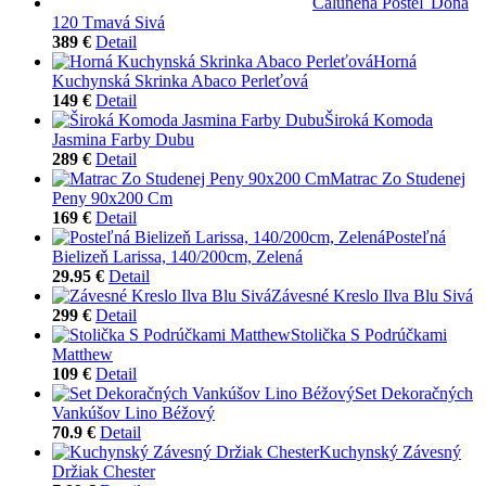
Čalúnená Posteľ Dona
120 Tmavá Sivá
389 €
Detail
Horná
Kuchynská Skrinka Abaco Perleťová
149 €
Detail
Široká Komoda
Jasmina Farby Dubu
289 €
Detail
Matrac Zo Studenej
Peny 90x200 Cm
169 €
Detail
Posteľná
Bielizeň Larissa, 140/200cm, Zelená
29.95 €
Detail
Závesné Kreslo Ilva Blu Sivá
299 €
Detail
Stolička S Podrúčkami
Matthew
109 €
Detail
Set Dekoračných
Vankúšov Lino Béžový
70.9 €
Detail
Kuchynský Závesný
Držiak Chester