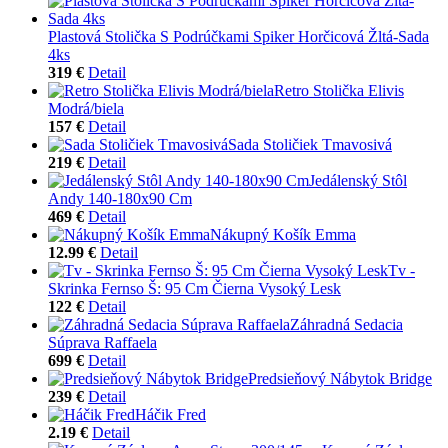
Plastová Stolička S Podrúčkami Spiker Horčicová Žltá-Sada
4ks
319 €
Detail
Retro Stolička Elivis
Modrá/biela
157 €
Detail
Sada Stoličiek Tmavosivá
219 €
Detail
Jedálenský Stôl
Andy 140-180x90 Cm
469 €
Detail
Nákupný Košík Emma
12.99 €
Detail
Tv -
Skrinka Fernso Š: 95 Cm Čierna Vysoký Lesk
122 €
Detail
Záhradná Sedacia
Súprava Raffaela
699 €
Detail
Predsieňový Nábytok Bridge
239 €
Detail
Háčik Fred
2.19 €
Detail