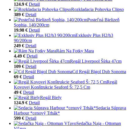
124.9 €
Detail
Rozkladacia Pohovka Clipso
389 €
Detail
Posteľná Bielizeň
Sophia, 140/200cm
19.98 €
Detail
Exklusiv Plus H2/h3
90/200cm
249 €
Detail
Rám Na Fotky Mara
4.49 €
Detail
Regál Liverpool Šírka 47cm
109 €
Detail
Cd Regál Bigol Dub Sonoma
69 €
Detail
Regál
Kovovej Konštrukcie Seaford Š: 72,5 Cm
49 €
Detail
Regál Biely
124.9 €
Detail
Sedacia Súprava
Harbour *cenový Trhák*
599 €
Detail
Sedačka Naja - Ottoman
Vľavo