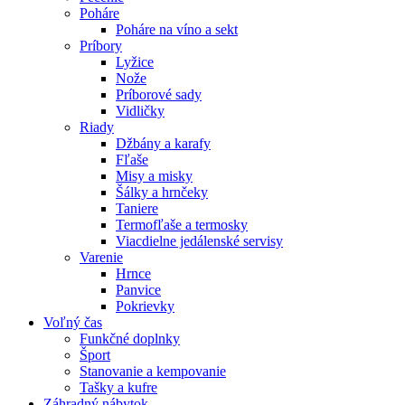
Poháre
Poháre na víno a sekt
Príbory
Lyžice
Nože
Príborové sady
Vidličky
Riady
Džbány a karafy
Fľaše
Misy a misky
Šálky a hrnčeky
Taniere
Termofľaše a termosky
Viacdielne jedálenské servisy
Varenie
Hrnce
Panvice
Pokrievky
Voľný čas
Funkčné doplnky
Šport
Stanovanie a kempovanie
Tašky a kufre
Záhradný nábytok