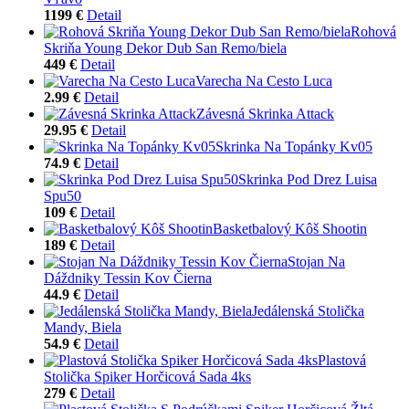
1199 €
Detail
Rohová
Skriňa Young Dekor Dub San Remo/biela
449 €
Detail
Varecha Na Cesto Luca
2.99 €
Detail
Závesná Skrinka Attack
29.95 €
Detail
Skrinka Na Topánky Kv05
74.9 €
Detail
Skrinka Pod Drez Luisa
Spu50
109 €
Detail
Basketbalový Kôš Shootin
189 €
Detail
Stojan Na
Dáždniky Tessin Kov Čierna
44.9 €
Detail
Jedálenská Stolička
Mandy, Biela
54.9 €
Detail
Plastová
Stolička Spiker Horčicová Sada 4ks
279 €
Detail