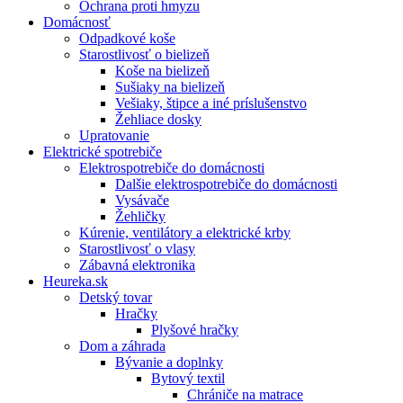
Ochrana proti hmyzu
Domácnosť
Odpadkové koše
Starostlivosť o bielizeň
Koše na bielizeň
Sušiaky na bielizeň
Vešiaky, štipce a iné príslušenstvo
Žehliace dosky
Upratovanie
Elektrické spotrebiče
Elektrospotrebiče do domácnosti
Dalšie elektrospotrebiče do domácnosti
Vysávače
Žehličky
Kúrenie, ventilátory a elektrické krby
Starostlivosť o vlasy
Zábavná elektronika
Heureka.sk
Detský tovar
Hračky
Plyšové hračky
Dom a záhrada
Bývanie a doplnky
Bytový textil
Chrániče na matrace