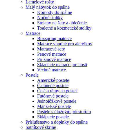
Lamelové rošty
Malý nábytok do spálne
Komody do spálne
Nočné stolíky
Stojany na šaty a oblečenie
Toaletné a kozmetické stolíky
Matrace
Boxspring matrace
Matrace vhodné pro alergikov
Matracové sety
Penové matrace
Pružinové matrace
Skladacie matrace pre hostí
Vrchné matrace
Postele
Americké postele
Čalúnené postele
Čelá a rámy na posteľ
Futónové postele
Jednolôžkové postele
Manželské postele
Postele s úložným priestorom
Sklápacie postele
Príslušenstvo a doplnky do spálne
Šatníkové skrine