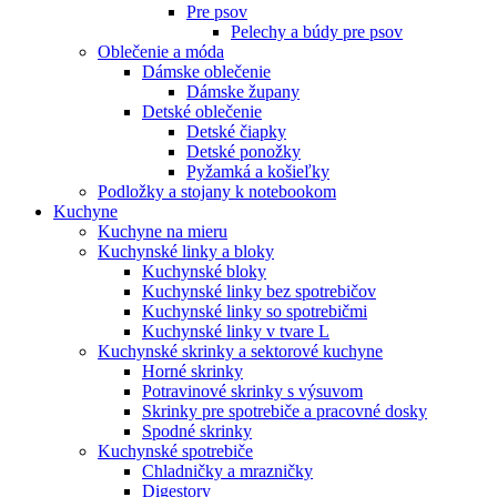
Pre psov
Pelechy a búdy pre psov
Oblečenie a móda
Dámske oblečenie
Dámske župany
Detské oblečenie
Detské čiapky
Detské ponožky
Pyžamká a košieľky
Podložky a stojany k notebookom
Kuchyne
Kuchyne na mieru
Kuchynské linky a bloky
Kuchynské bloky
Kuchynské linky bez spotrebičov
Kuchynské linky so spotrebičmi
Kuchynské linky v tvare L
Kuchynské skrinky a sektorové kuchyne
Horné skrinky
Potravinové skrinky s výsuvom
Skrinky pre spotrebiče a pracovné dosky
Spodné skrinky
Kuchynské spotrebiče
Chladničky a mrazničky
Digestory