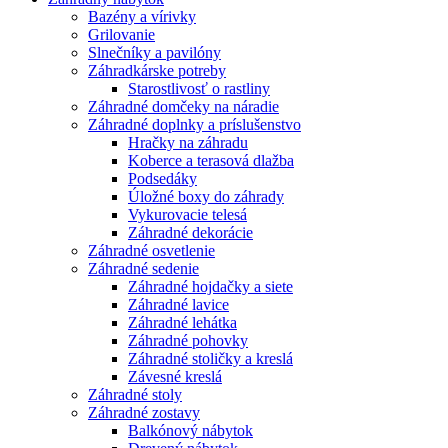
Bazény a vírivky
Grilovanie
Slnečníky a pavilóny
Záhradkárske potreby
Starostlivosť o rastliny
Záhradné domčeky na náradie
Záhradné doplnky a príslušenstvo
Hračky na záhradu
Koberce a terasová dlažba
Podsedáky
Úložné boxy do záhrady
Vykurovacie telesá
Záhradné dekorácie
Záhradné osvetlenie
Záhradné sedenie
Záhradné hojdačky a siete
Záhradné lavice
Záhradné lehátka
Záhradné pohovky
Záhradné stoličky a kreslá
Závesné kreslá
Záhradné stoly
Záhradné zostavy
Balkónový nábytok