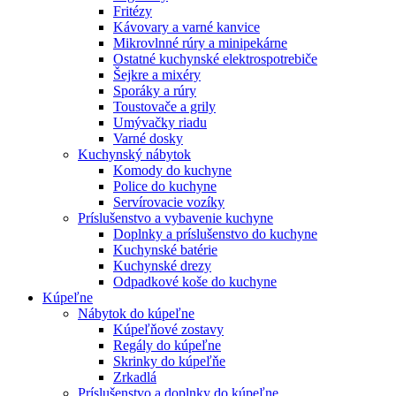
Fritézy
Kávovary a varné kanvice
Mikrovlnné rúry a minipekárne
Ostatné kuchynské elektrospotrebiče
Šejkre a mixéry
Sporáky a rúry
Toustovače a grily
Umývačky riadu
Varné dosky
Kuchynský nábytok
Komody do kuchyne
Police do kuchyne
Servírovacie vozíky
Príslušenstvo a vybavenie kuchyne
Doplnky a príslušenstvo do kuchyne
Kuchynské batérie
Kuchynské drezy
Odpadkové koše do kuchyne
Kúpeľne
Nábytok do kúpeľne
Kúpeľňové zostavy
Regály do kúpeľne
Skrinky do kúpeľňe
Zrkadlá
Príslušenstvo a doplnky do kúpeľne