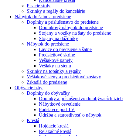
Kancelárske kreslá
Písacie stoly
Skrinky a regály do kancelárie
Nábytok do šatne a predsiene
Doplnky a príslušenstvo do predsiene
Doplnkový nábytok do predsiene
Stojany a vozíky na šaty do predsiene
Stojany na dáždníky
Nábytok do predsiene
Lavice do predsiene a šatne
Predsieňové skrine
Vešiakové panely
Vešiaky na stenu
Skrinky na topánky a regály
Vešiakové steny a predsieňové zostavy
Zrkadlá do predsiene
Obývacie izby
Doplnky do obývačky
Doplnky a príslušenstvo do obývacích izieb
Nábytkové osvetlenie
Podstavce pod TV
Údržba a starostlivosť o nábytok
Kreslá
Hojdacie kreslá
Relaxačné kreslá