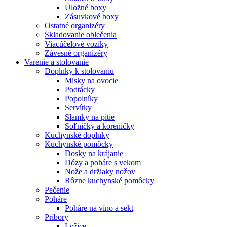
Úložné boxy
Zásuvkové boxy
Ostatné organizéry
Skladovanie oblečenia
Viacúčelové vozíky
Závesné organizéry
Varenie a stolovanie
Doplnky k stolovaniu
Misky na ovocie
Podtácky
Popolníky
Servítky
Slamky na pitie
Soľničky a koreničky
Kuchynské doplnky
Kuchynské pomôcky
Dosky na krájanie
Dózy a poháre s vekom
Nože a držiaky nožov
Rôzne kuchynské pomôcky
Pečenie
Poháre
Poháre na víno a sekt
Príbory
Lyžice