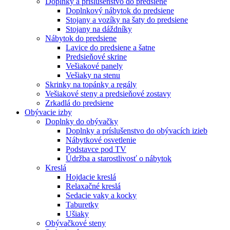
Doplnky a príslušenstvo do predsiene
Doplnkový nábytok do predsiene
Stojany a vozíky na šaty do predsiene
Stojany na dáždníky
Nábytok do predsiene
Lavice do predsiene a šatne
Predsieňové skrine
Vešiakové panely
Vešiaky na stenu
Skrinky na topánky a regály
Vešiakové steny a predsieňové zostavy
Zrkadlá do predsiene
Obývacie izby
Doplnky do obývačky
Doplnky a príslušenstvo do obývacích izieb
Nábytkové osvetlenie
Podstavce pod TV
Údržba a starostlivosť o nábytok
Kreslá
Hojdacie kreslá
Relaxačné kreslá
Sedacie vaky a kocky
Taburetky
Ušiaky
Obývačkové steny