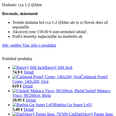
Dodanie: cca 1-2 týždne
Recenzie, skúsenosti
Termín dodania bol cca 1-2 týždne ale to si človek dnes už
nepomôže
Akciovej cene 159.00 € som nemohol odolať.
Podľa heureky najlacnejšie na moebelix.sk
info_outline
Viac info o produkte
Podobné produkty
Barový Stôl Jack
74.9 €
Detail
Čalúnená Posteľ
Como, 140x200, Sivá
619 €
Detail
Chránič Matraca
Visco, 90/200cm, Biela
29.95 €
Detail
Batéria Gp Super Lr03
5.49 €
Detail
Darčekový Papier Inga,