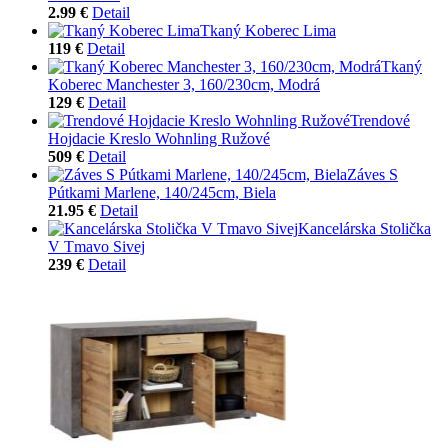
2.99 €
Detail
Tkaný Koberec Lima
119 €
Detail
Tkaný
Koberec Manchester 3, 160/230cm, Modrá
129 €
Detail
Trendové
Hojdacie Kreslo Wohnling Ružové
509 €
Detail
Záves S
Pútkami Marlene, 140/245cm, Biela
21.95 €
Detail
Kancelárska Stolička
V Tmavo Sivej
239 €
Detail