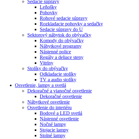
Sedacie súpravy
Leňošky
Pohovky
Rohové sedacie súpravy
Rozkladacie pohovky a sedačky
Sedacie súpravy do U
Sektorový nábytok do obývačky
Komody do obývačky
Nábytkové programy
Nástenné police
Regály a deliace steny
Vitríny
Stolíky do obývačky
Odkladacie stolíky
TV a audio stolíky
Osvetlenie, lampy a svetlá
Dekoračné a vianočné osvetlenie
Dekoračné osvetlenie
Nábytkové osvetlenie
Osvetlenie do interiéru
Bodové a LED svetlá
Nástenné osvetlenie
Nočné lampy
Stojacie lampy
Stolné lampy