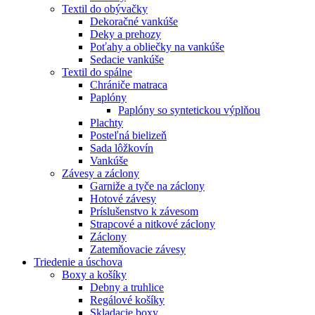
Textil do obývačky
Dekoračné vankúše
Deky a prehozy
Poťahy a obliečky na vankúše
Sedacie vankúše
Textil do spálne
Chrániče matraca
Paplóny
Paplóny so syntetickou výplňou
Plachty
Posteľná bielizeň
Sada lôžkovín
Vankúše
Závesy a záclony
Garniže a tyče na záclony
Hotové závesy
Príslušenstvo k závesom
Strapcové a nitkové záclony
Záclony
Zatemňovacie závesy
Triedenie a úschova
Boxy a košíky
Debny a truhlice
Regálové košíky
Skladacie boxy