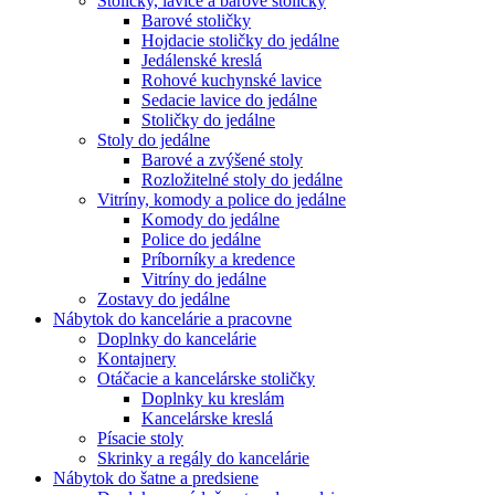
Stoličky, lavice a barové stoličky
Barové stoličky
Hojdacie stoličky do jedálne
Jedálenské kreslá
Rohové kuchynské lavice
Sedacie lavice do jedálne
Stoličky do jedálne
Stoly do jedálne
Barové a zvýšené stoly
Rozložitelné stoly do jedálne
Vitríny, komody a police do jedálne
Komody do jedálne
Police do jedálne
Príborníky a kredence
Vitríny do jedálne
Zostavy do jedálne
Nábytok do kancelárie a pracovne
Doplnky do kancelárie
Kontajnery
Otáčacie a kancelárske stoličky
Doplnky ku kreslám
Kancelárske kreslá
Písacie stoly
Skrinky a regály do kancelárie
Nábytok do šatne a predsiene