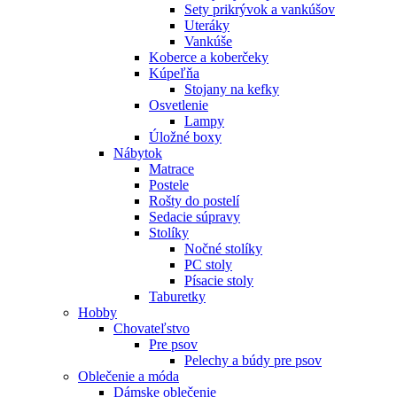
Sety prikrývok a vankúšov
Uteráky
Vankúše
Koberce a koberčeky
Kúpeľňa
Stojany na kefky
Osvetlenie
Lampy
Úložné boxy
Nábytok
Matrace
Postele
Rošty do postelí
Sedacie súpravy
Stolíky
Nočné stolíky
PC stoly
Písacie stoly
Taburetky
Hobby
Chovateľstvo
Pre psov
Pelechy a búdy pre psov
Oblečenie a móda
Dámske oblečenie