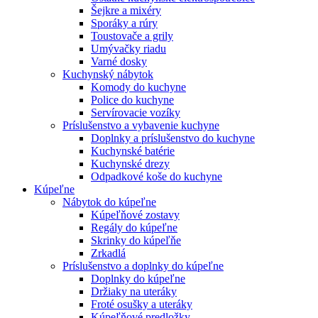
Šejkre a mixéry
Sporáky a rúry
Toustovače a grily
Umývačky riadu
Varné dosky
Kuchynský nábytok
Komody do kuchyne
Police do kuchyne
Servírovacie vozíky
Príslušenstvo a vybavenie kuchyne
Doplnky a príslušenstvo do kuchyne
Kuchynské batérie
Kuchynské drezy
Odpadkové koše do kuchyne
Kúpeľne
Nábytok do kúpeľne
Kúpeľňové zostavy
Regály do kúpeľne
Skrinky do kúpeľňe
Zrkadlá
Príslušenstvo a doplnky do kúpeľne
Doplnky do kúpeľne
Držiaky na uteráky
Froté osušky a uteráky
Kúpeľňové predložky