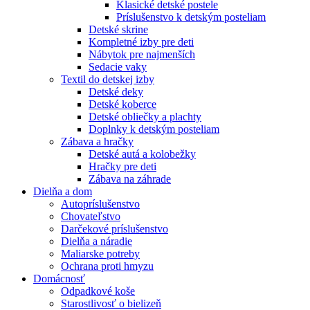
Klasické detské postele
Príslušenstvo k detským posteliam
Detské skrine
Kompletné izby pre deti
Nábytok pre najmenších
Sedacie vaky
Textil do detskej izby
Detské deky
Detské koberce
Detské obliečky a plachty
Doplnky k detským posteliam
Zábava a hračky
Detské autá a kolobežky
Hračky pre deti
Zábava na záhrade
Dielňa a dom
Autopríslušenstvo
Chovateľstvo
Darčekové príslušenstvo
Dielňa a náradie
Maliarske potreby
Ochrana proti hmyzu
Domácnosť
Odpadkové koše
Starostlivosť o bielizeň