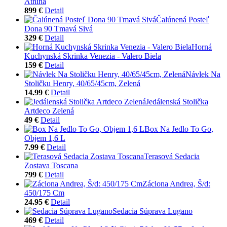
Athina
899 €
Detail
Čalúnená Posteľ
Dona 90 Tmavá Sivá
329 €
Detail
Horná
Kuchynská Skrinka Venezia - Valero Biela
159 €
Detail
Návlek Na
Stoličku Henry, 40/65/45cm, Zelená
14.99 €
Detail
Jedálenská Stolička
Artdeco Zelená
49 €
Detail
Box Na Jedlo To Go,
Objem 1,6 L
7.99 €
Detail
Terasová Sedacia
Zostava Toscana
799 €
Detail
Záclona Andrea, Š/d:
450/175 Cm
24.95 €
Detail
Sedacia Súprava Lugano
469 €
Detail