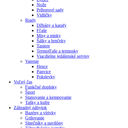
Nože
Príborové sady
Vidličky
Riady
Džbány a karafy
Fľaše
Misy a misky
Šálky a hrnčeky
Taniere
Termofľaše a termosky
Viacdielne jedálenské servisy
Varenie
Hrnce
Panvice
Pokrievky
Voľný čas
Funkčné doplnky
Šport
Stanovanie a kempovanie
Tašky a kufre
Záhradný nábytok
Bazény a vírivky
Grilovanie
Slnečníky a pavilóny