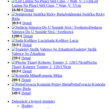
Led
Lampa Na Písací Stôl Cipsi, 7 Watt, V: 57cm
16.98 €
Detail
Jedálenská Stolička Ricky
Biela
39.9 €
Detail
Sedacia
Súprava Do U Seaside Sivá / Svetlosivá
1299 €
Detail
Sada Košíkov Lucia
59.9 €
Detail
Toaletný Stolík
Valence So Zrkadlom
259 €
Detail
Plocho
Tkaný Koberec Tommy 2, 120/170cm
69.9 €
Detail
Komoda Milan
209 €
Detail
Prebaľovacia Komoda
Poppy Biela
149 €
Detail
Dekorácie a bytové doplnky
Hodiny