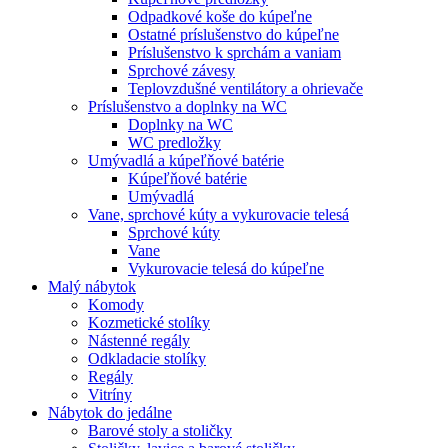
Odpadkové koše do kúpeľne
Ostatné príslušenstvo do kúpeľne
Príslušenstvo k sprchám a vaniam
Sprchové závesy
Teplovzdušné ventilátory a ohrievače
Príslušenstvo a doplnky na WC
Doplnky na WC
WC predložky
Umývadlá a kúpeľňové batérie
Kúpeľňové batérie
Umývadlá
Vane, sprchové kúty a vykurovacie telesá
Sprchové kúty
Vane
Vykurovacie telesá do kúpeľne
Malý nábytok
Komody
Kozmetické stolíky
Nástenné regály
Odkladacie stolíky
Regály
Vitríny
Nábytok do jedálne
Barové stoly a stoličky