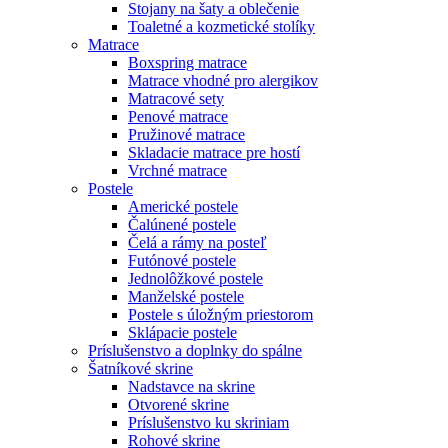
Stojany na šaty a oblečenie
Toaletné a kozmetické stolíky
Matrace
Boxspring matrace
Matrace vhodné pro alergikov
Matracové sety
Penové matrace
Pružinové matrace
Skladacie matrace pre hostí
Vrchné matrace
Postele
Americké postele
Čalúnené postele
Čelá a rámy na posteľ
Futónové postele
Jednolôžkové postele
Manželské postele
Postele s úložným priestorom
Sklápacie postele
Príslušenstvo a doplnky do spálne
Šatníkové skrine
Nadstavce na skrine
Otvorené skrine
Príslušenstvo ku skriniam
Rohové skrine