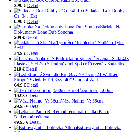
Skladací Box Cubi
3.99 €
Detail
Skladací Box Bobby -
Ca. 34l -Ext-
9.99 €
Detail
Skrinka Na
Dokumenty Lona Dub Sonoma
209 €
Detail
Jedálenská Stolička Tylor
Šedá
34.9 €
Detail
Plastová Stolička S Podrúčkami Spiker Červená - Sada 4ks
319 €
Detail
Led
Stropné Svietidlo Eri, Ø/v: 40/19cm, 24 Watt
64.9 €
Detail
Termofľaša Sport, 500ml
19.98 €
Detail
Váza Naimo, V: 36cm
29.95 €
Detail
Lehátko Parco
Biela/modrá/čierna
49.95 €
Detail
Extravagantná Pohovka