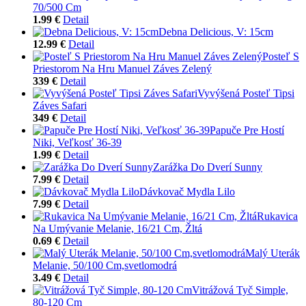
70/500 Cm
1.99 €
Detail
Debna Delicious, V: 15cm
12.99 €
Detail
Posteľ S
Priestorom Na Hru Manuel Záves Zelený
339 €
Detail
Vyvýšená Posteľ Tipsi
Záves Safari
349 €
Detail
Papuče Pre Hostí
Niki, Veľkosť 36-39
1.99 €
Detail
Zarážka Do Dverí Sunny
7.99 €
Detail
Dávkovač Mydla Lilo
7.99 €
Detail
Rukavica
Na Umývanie Melanie, 16/21 Cm, Žltá
0.69 €
Detail
Malý Uterák
Melanie, 50/100 Cm,svetlomodrá
3.49 €
Detail
Vitrážová Tyč Simple,
80-120 Cm