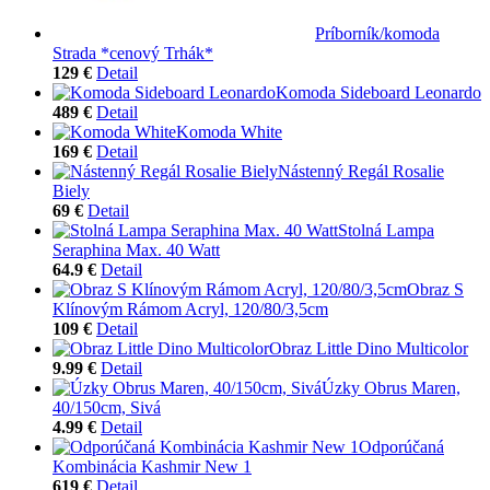
Príborník/komoda
Strada *cenový Trhák*
129 €
Detail
Komoda Sideboard Leonardo
489 €
Detail
Komoda White
169 €
Detail
Nástenný Regál Rosalie
Biely
69 €
Detail
Stolná Lampa
Seraphina Max. 40 Watt
64.9 €
Detail
Obraz S
Klínovým Rámom Acryl, 120/80/3,5cm
109 €
Detail
Obraz Little Dino Multicolor
9.99 €
Detail
Úzky Obrus Maren,
40/150cm, Sivá
4.99 €
Detail
Odporúčaná
Kombinácia Kashmir New 1
619 €
Detail