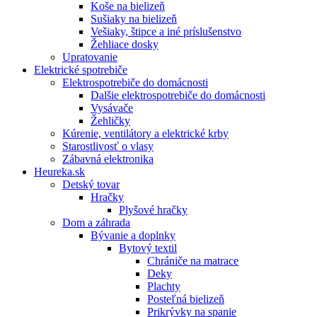
Koše na bielizeň
Sušiaky na bielizeň
Vešiaky, štipce a iné príslušenstvo
Žehliace dosky
Upratovanie
Elektrické spotrebiče
Elektrospotrebiče do domácnosti
Dalšie elektrospotrebiče do domácnosti
Vysávače
Žehličky
Kúrenie, ventilátory a elektrické krby
Starostlivosť o vlasy
Zábavná elektronika
Heureka.sk
Detský tovar
Hračky
Plyšové hračky
Dom a záhrada
Bývanie a doplnky
Bytový textil
Chrániče na matrace
Deky
Plachty
Posteľná bielizeň
Prikrývky na spanie