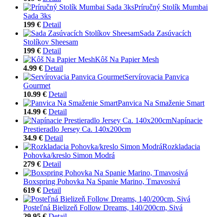
Príručný Stolík Mumbai
Sada 3ks
199 €
Detail
Sada Zasúvacích
Stolíkov Sheesam
199 €
Detail
Kôš Na Papier Mesh
4.99 €
Detail
Servírovacia Panvica
Gourmet
10.99 €
Detail
Panvica Na Smaženie Smart
14.99 €
Detail
Napínacie
Prestieradlo Jersey Ca. 140x200cm
34.9 €
Detail
Rozkladacia
Pohovka/kreslo Simon Modrá
279 €
Detail
Boxspring Pohovka Na Spanie Marino, Tmavosivá
619 €
Detail
Posteľná Bielizeň Follow Dreams, 140/200cm, Sivá
29.95 €
Detail