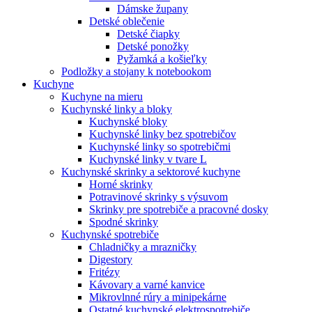
Dámske župany
Detské oblečenie
Detské čiapky
Detské ponožky
Pyžamká a košieľky
Podložky a stojany k notebookom
Kuchyne
Kuchyne na mieru
Kuchynské linky a bloky
Kuchynské bloky
Kuchynské linky bez spotrebičov
Kuchynské linky so spotrebičmi
Kuchynské linky v tvare L
Kuchynské skrinky a sektorové kuchyne
Horné skrinky
Potravinové skrinky s výsuvom
Skrinky pre spotrebiče a pracovné dosky
Spodné skrinky
Kuchynské spotrebiče
Chladničky a mrazničky
Digestory
Fritézy
Kávovary a varné kanvice
Mikrovlnné rúry a minipekárne
Ostatné kuchynské elektrospotrebiče