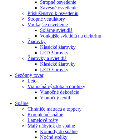
Stropné osvetlenie
Závesné osvetlenie
Príslušenstvo k osvetleniu
Stropné ventilátory
Vonkajšie osvetlenie
Solárne svietidlá
Vonkajšie svietidlá na elektrinu
Žiarovky
Klasické žiarovky
LED žiarovky
Žiarovky a svietidlá
Klasické žiarovky
LED žiarovky
Sezónny tovar
Leto
Vianočná výzdoba a doplnky
Vianočné dekorácie
Vianočný textil
Spálne
Chrániče matraca a toppery
Kompletné spálne
Lamelové rošty
Malý nábytok do spálne
Komody do spálne
Nočné stolíky