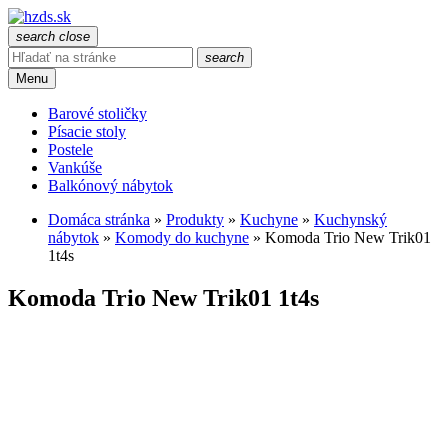
search
close
search
Menu
Barové stoličky
Písacie stoly
Postele
Vankúše
Balkónový nábytok
Domáca stránka
»
Produkty
»
Kuchyne
»
Kuchynský
nábytok
»
Komody do kuchyne
»
Komoda Trio New Trik01
1t4s
Komoda Trio New Trik01 1t4s