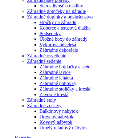
Záhradkárske potreby
Starostlivosť o rastliny
Záhradné domčeky na náradie
Záhradné doplnky a príslušenstvo
Hračky na záhradu
Koberce a terasová dlažba
Podsedáky
Úložné boxy do záhrady
Vykurovacie telesá
Záhradné dekorácie
Záhradné osvetlenie
Záhradné sedenie
Záhradné hojdačky a siete
Záhradné lavice
Záhradné lehátka
Záhradné pohovky
Záhradné stoličky a kreslá
Závesné kreslá
Záhradné stoly
Záhradné zostavy
Balkónový nábytok
Drevený nábytok
Kovový nábytok
Umelý ratanový nábytok