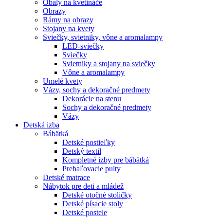
Obaly na kvetináče
Obrazy
Rámy na obrazy
Stojany na kvety
Sviečky, svietniky, vône a aromalampy
LED-sviečky
Sviečky
Svietniky a stojany na sviečky
Vône a aromalampy
Umelé kvety
Vázy, sochy a dekoračné predmety
Dekorácie na stenu
Sochy a dekoračné predmety
Vázy
Detská izba
Bábätká
Detské postieľky
Detský textil
Kompletné izby pre bábätká
Prebaľovacie pulty
Detské matrace
Nábytok pre deti a mládež
Detské otočné stoličky
Detské písacie stoly
Detské postele