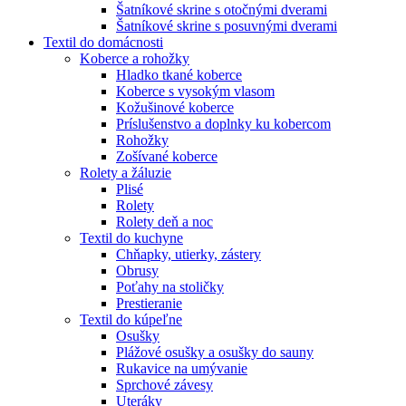
Šatníkové skrine s otočnými dverami
Šatníkové skrine s posuvnými dverami
Textil do domácnosti
Koberce a rohožky
Hladko tkané koberce
Koberce s vysokým vlasom
Kožušinové koberce
Príslušenstvo a doplnky ku kobercom
Rohožky
Zošívané koberce
Rolety a žáluzie
Plisé
Rolety
Rolety deň a noc
Textil do kuchyne
Chňapky, utierky, zástery
Obrusy
Poťahy na stoličky
Prestieranie
Textil do kúpeľne
Osušky
Plážové osušky a osušky do sauny
Rukavice na umývanie
Sprchové závesy
Uteráky