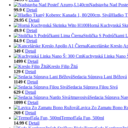
Nadstavba Nad Poste
99.9 €
Detail
Hladko T
29.95 €
Detail
Horná Kuchynská Skr
49.9 €
Detail
Stolička S Podrúčkami 
84.9 €
Detail
Kancelárske Kreslo Ap
349 €
Detail
Kuchynská Linka Nano 
1499 €
Detail
Kreslo Filip Žltá
129 €
Detail
Sedacia Súprava Lani Béžová
1149 €
Detail
Sedacia Súprava Filou Sivá
629 €
Detail
Sedacia Súprava Nar
1099 €
Detail
Lavica Zo Zamatu Bono R
269 €
Detail
Termofľaša Fun, 500ml
14.99 €
Detail