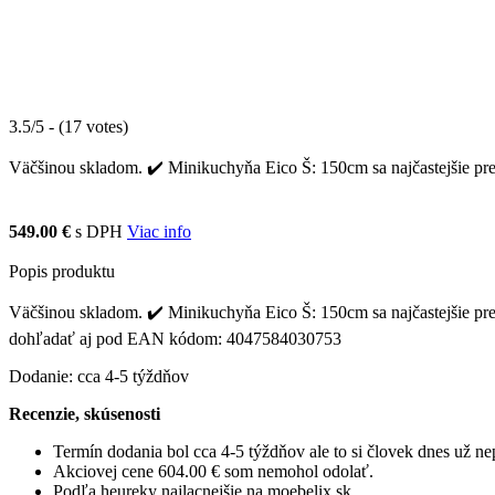
3.5/5 - (17 votes)
Väčšinou skladom. ✔️ Minikuchyňa Eico Š: 150cm sa najčastejšie pre
549.00 €
s DPH
Viac info
Popis produktu
Väčšinou skladom. ✔️ Minikuchyňa Eico Š: 150cm sa najčastejšie pre
dohľadať aj pod EAN kódom: 4047584030753
Dodanie: cca 4-5 týždňov
Recenzie, skúsenosti
Termín dodania bol cca 4-5 týždňov ale to si človek dnes už 
Akciovej cene 604.00 € som nemohol odolať.
Podľa heureky najlacnejšie na moebelix.sk