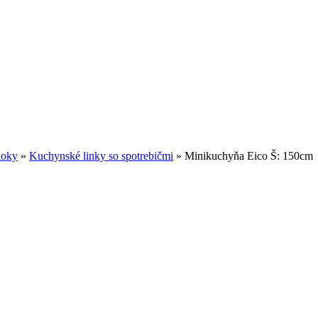
loky
»
Kuchynské linky so spotrebičmi
»
Minikuchyňa Eico Š: 150cm