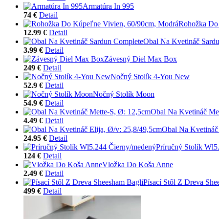
Armatúra In 995
74 €
Detail
Rohožka Do 
12.99 €
Detail
Obal Na Kvetináč Sard
3.99 €
Detail
Závesný Diel Max Box
249 €
Detail
Nočný Stolík 4-You New
52.9 €
Detail
Nočný Stolík Moon
54.9 €
Detail
Obal Na Kvetináč Met
4.49 €
Detail
Obal Na Kvetináč 
24.95 €
Detail
Príručný Stolík Wl
124 €
Detail
Vložka Do Koša Anne
2.49 €
Detail
Písací Stôl Z Dreva She
499 €
Detail