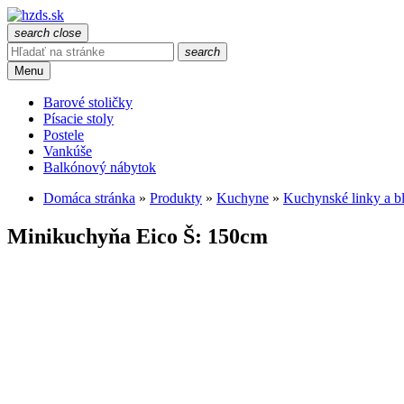
search
close
search
Menu
Barové stoličky
Písacie stoly
Postele
Vankúše
Balkónový nábytok
Domáca stránka
»
Produkty
»
Kuchyne
»
Kuchynské linky a b
Minikuchyňa Eico Š: 150cm