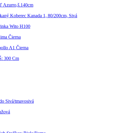
ľ Azurro,š.140cm
kaný Koberec Kanada 1, 80/200cm, Sivá
inka Wito H100
Lima Čierna
ollo A1 Čierna
Š: 300 Cm
do Sivá/tmavosivá
užová