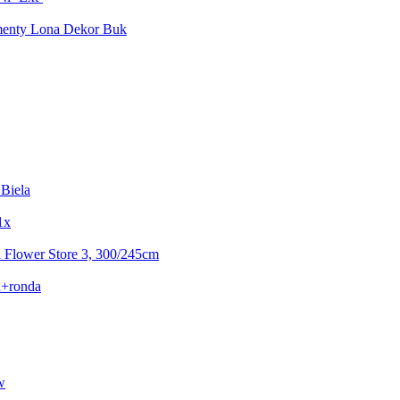
enty Lona Dekor Buk
 Biela
1x
 Flower Store 3, 300/245cm
d+ronda
w