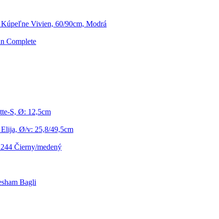
Kúpeľne Vivien, 60/90cm, Modrá
un Complete
te-S, Ø: 12,5cm
Elija, Ø/v: 25,8/49,5cm
5.244 Čierny/medený
esham Bagli