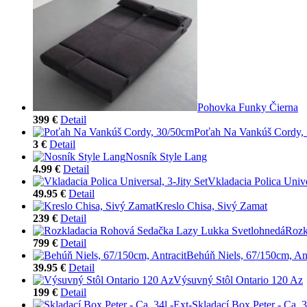
Pohovka Funky Čierna
399 €
Detail
Poťah Na Vankúš Cordy,
3 €
Detail
Nosník Style Lang
4.99 €
Detail
Vkladacia Polica Univer
49.95 €
Detail
Kreslo Chisa, Sivý Zamat
239 €
Detail
Rozk
799 €
Detail
Behúň Niels, 67/150cm, Ant
39.95 €
Detail
Výsuvný Stôl Ontario 120 Az
199 €
Detail
Skladací Box Peter - Ca. 3