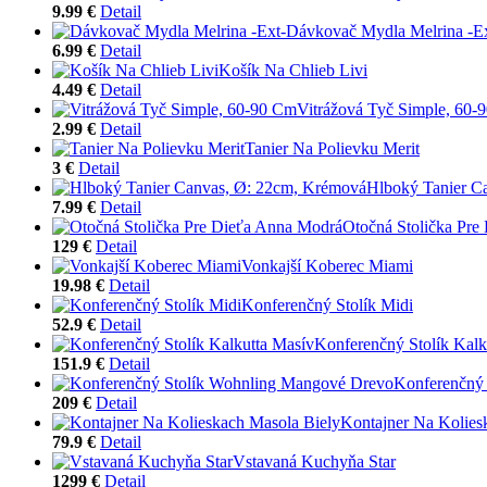
9.99 €
Detail
Dávkovač Mydla Melrina -Ex
6.99 €
Detail
Košík Na Chlieb Livi
4.49 €
Detail
Vitrážová Tyč Simple, 60-
2.99 €
Detail
Tanier Na Polievku Merit
3 €
Detail
Hlboký Tanier C
7.99 €
Detail
Otočná Stolička Pre
129 €
Detail
Vonkajší Koberec Miami
19.98 €
Detail
Konferenčný Stolík Midi
52.9 €
Detail
Konferenčný Stolík Kalk
151.9 €
Detail
Konferenčný
209 €
Detail
Kontajner Na Kolies
79.9 €
Detail
Vstavaná Kuchyňa Star
1299 €
Detail