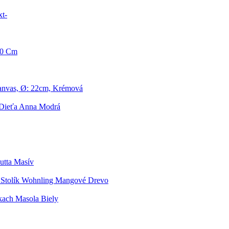
t-
90 Cm
anvas, Ø: 22cm, Krémová
 Dieťa Anna Modrá
utta Masív
 Stolík Wohnling Mangové Drevo
kach Masola Biely