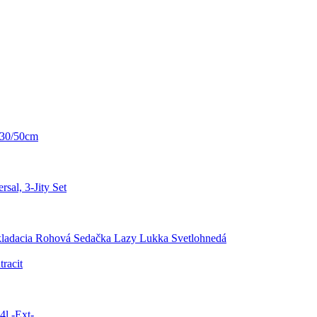
 30/50cm
sal, 3-Jity Set
ladacia Rohová Sedačka Lazy Lukka Svetlohnedá
racit
4l -Ext-