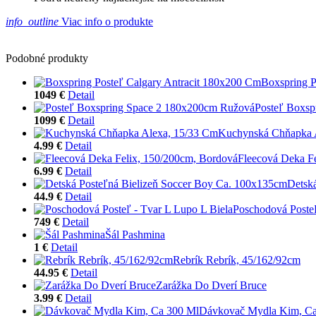
info_outline
Viac info o produkte
Podobné produkty
Boxspring P
1049 €
Detail
Posteľ Boxsp
1099 €
Detail
Kuchynská Chňapka 
4.99 €
Detail
Fleecová Deka F
6.99 €
Detail
Detsk
44.9 €
Detail
Poschodová Posteľ
749 €
Detail
Šál Pashmina
1 €
Detail
Rebrík Rebrík, 45/162/92cm
44.95 €
Detail
Zarážka Do Dverí Bruce
3.99 €
Detail
Dávkovač Mydla Kim, Ca