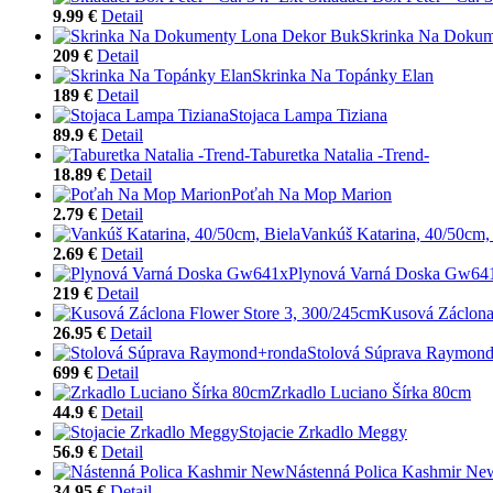
9.99 €
Detail
Skrinka Na Dokum
209 €
Detail
Skrinka Na Topánky Elan
189 €
Detail
Stojaca Lampa Tiziana
89.9 €
Detail
Taburetka Natalia -Trend-
18.89 €
Detail
Poťah Na Mop Marion
2.79 €
Detail
Vankúš Katarina, 40/50cm,
2.69 €
Detail
Plynová Varná Doska Gw64
219 €
Detail
Kusová Záclona
26.95 €
Detail
Stolová Súprava Raymon
699 €
Detail
Zrkadlo Luciano Šírka 80cm
44.9 €
Detail
Stojacie Zrkadlo Meggy
56.9 €
Detail
Nástenná Polica Kashmir Ne
34.95 €
Detail