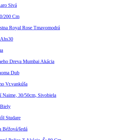
aro Sivá
40/200 Cm
stna Royal Rose Tmavomodrá
 Ahs30
ma
neho Dreva Mumbai Akácia
onoma Dub
mo Vr.vankúša
í Naime, 30/50cm, Sivobiela
 Biely
ôl Studare
a Béžová/šedá