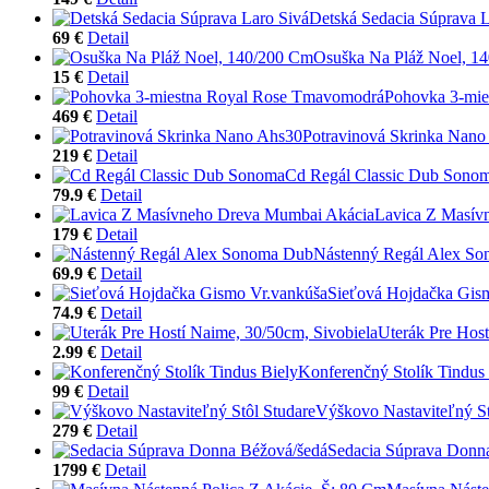
Detská Sedacia Súprava L
69 €
Detail
Osuška Na Pláž Noel, 1
15 €
Detail
Pohovka 3-mie
469 €
Detail
Potravinová Skrinka Nano
219 €
Detail
Cd Regál Classic Dub Sono
79.9 €
Detail
Lavica Z Masív
179 €
Detail
Nástenný Regál Alex S
69.9 €
Detail
Sieťová Hojdačka Gis
74.9 €
Detail
Uterák Pre Host
2.99 €
Detail
Konferenčný Stolík Tindus
99 €
Detail
Výškovo Nastaviteľný St
279 €
Detail
Sedacia Súprava Donn
1799 €
Detail