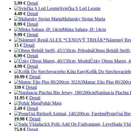
5.99 €
Detail
Sviečka S Led Leonie
4.49 €
Detail
Maliarsky Stojan Marta
8.99 €
Detail
Miska Sahara, Ø: 14cm
9.99 €
Detail
Nástenný 
15 €
Detail
Obrus Behúň Steffi,
6.99 €
Detail
Úzky Obrus Maren, 
4.99 €
Detail
Košík Do Sprchovacieh
10.99 €
Detail
Matrac Elio Plus 80/200
339 €
Detail
Napínacia Plachta 
31.95 €
Detail
Pohár Maja
2.49 €
Detail
Posteľná Bie
19.98 €
Detail
Sada Vkl
75.9 €
Detail