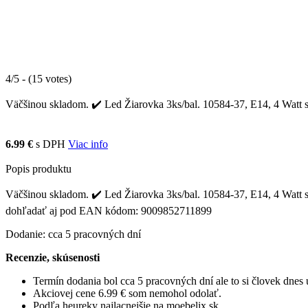
4/5 - (15 votes)
Väčšinou skladom. ✔️ Led Žiarovka 3ks/bal. 10584-37, E14, 4 Watt sa 
6.99 €
s DPH
Viac info
Popis produktu
Väčšinou skladom. ✔️ Led Žiarovka 3ks/bal. 10584-37, E14, 4 Watt sa 
dohľadať aj pod EAN kódom: 9009852711899
Dodanie: cca 5 pracovných dní
Recenzie, skúsenosti
Termín dodania bol cca 5 pracovných dní ale to si človek dne
Akciovej cene 6.99 € som nemohol odolať.
Podľa heureky najlacnejšie na moebelix.sk