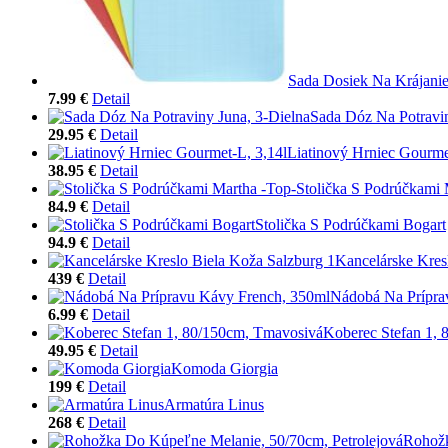
Sada Dosiek Na Krájanie
7.99 €
Detail
Sada Dóz Na Potravin
29.95 €
Detail
Liatinový Hrniec Gourme
38.95 €
Detail
Stolička S Podrúčkami 
84.9 €
Detail
Stolička S Podrúčkami Bogart
94.9 €
Detail
Kancelárske Kres
439 €
Detail
Nádobá Na Prípra
6.99 €
Detail
Koberec Stefan 1,
49.95 €
Detail
Komoda Giorgia
199 €
Detail
Armatúra Linus
268 €
Detail
Rohožk