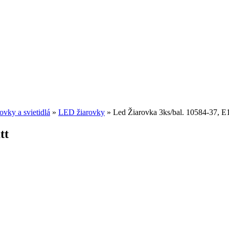
ovky a svietidlá
»
LED žiarovky
»
Led Žiarovka 3ks/bal. 10584-37, E1
tt