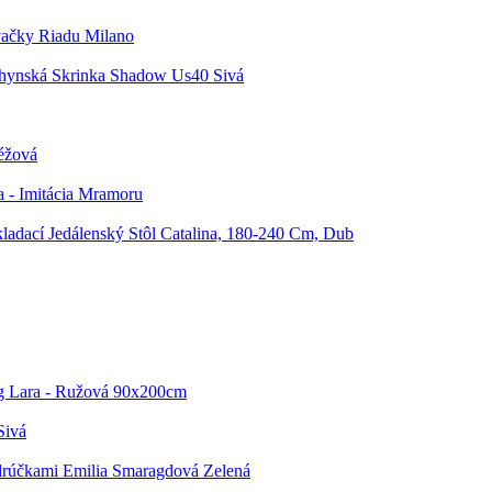
ačky Riadu Milano
hynská Skrinka Shadow Us40 Sivá
Béžová
a - Imitácia Mramoru
ladací Jedálenský Stôl Catalina, 180-240 Cm, Dub
g Lara - Ružová 90x200cm
Sivá
drúčkami Emilia Smaragdová Zelená