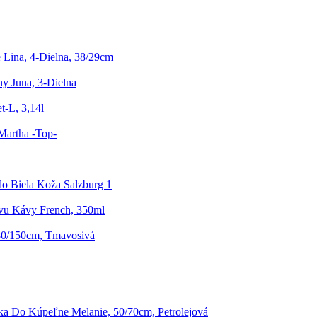
 Lina, 4-Dielna, 38/29cm
y Juna, 3-Dielna
t-L, 3,14l
Martha -Top-
lo Biela Koža Salzburg 1
vu Kávy French, 350ml
 80/150cm, Tmavosivá
a Do Kúpeľne Melanie, 50/70cm, Petrolejová