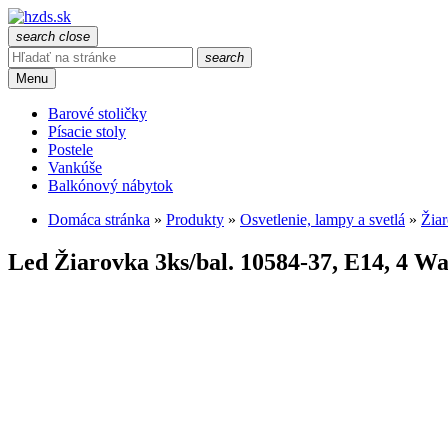
search
close
search
Menu
Barové stoličky
Písacie stoly
Postele
Vankúše
Balkónový nábytok
Domáca stránka
»
Produkty
»
Osvetlenie, lampy a svetlá
»
Žiar
Led Žiarovka 3ks/bal. 10584-37, E14, 4 Wa