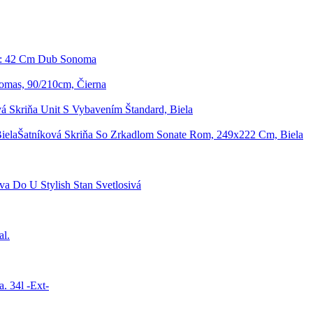
Š: 42 Cm Dub Sonoma
homas, 90/210cm, Čierna
á Skriňa Unit S Vybavením Štandard, Biela
Šatníková Skriňa So Zrkadlom Sonate Rom, 249x222 Cm, Biela
va Do U Stylish Stan Svetlosivá
al.
. 34l -Ext-