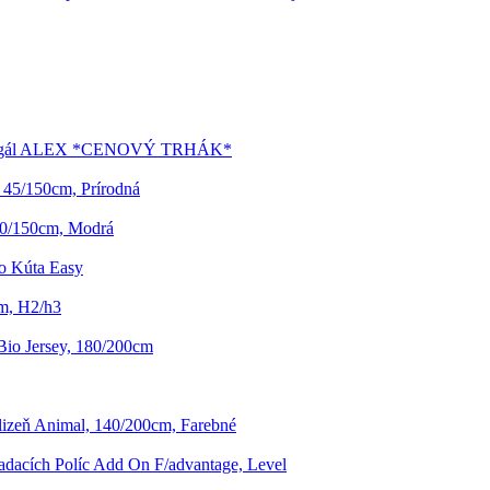
Regál ALEX *CENOVÝ TRHÁK*
 45/150cm, Prírodná
40/150cm, Modrá
o Kúta Easy
cm, H2/h3
Bio Jersey, 180/200cm
lizeň Animal, 140/200cm, Farebné
adacích Políc Add On F/advantage, Level