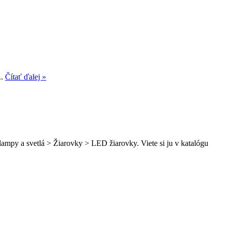
..
Čítať ďalej »
lampy a svetlá > Žiarovky > LED žiarovky. Viete si ju v katalógu