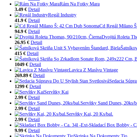
Rám Na Fotky Mara
3.49 €
Detail
Regál Industry
41.9 €
Detail
Cd Regál Milano 
94.9 €
Detail
Dvojitá Roleta T
26.95 €
Detail
Šatníkov
415 €
Detail
1049 €
Detail
Lavica Z Masívu Vintage
269.89 €
Detail
Sedacia Súpra
1299 €
Detail
Servítky Kai
2.99 €
Detail
Servítky Sand Dunes, 20ks/b
2.99 €
Detail
Servítky Kai, 20 Ks/bal.
2.99 €
Detail
Skladací Box Bobby - Ca
9.99 €
Detail
Skrinka Na Dokumenty Tio