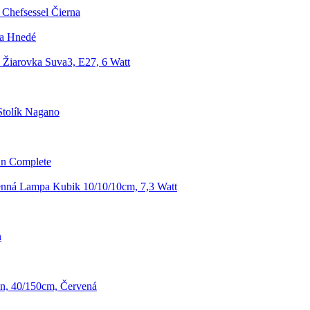
 Chefsessel Čierna
ra Hnedé
Žiarovka Suva3, E27, 6 Watt
Stolík Nagano
un Complete
nná Lampa Kubik 10/10/10cm, 7,3 Watt
n
n, 40/150cm, Červená