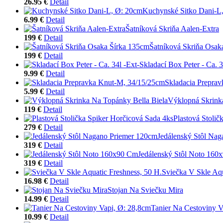
26.95 €
Detail
Kuchynské Sitko Dani-L
6.99 €
Detail
Šatníková Skriňa Aalen-Extra
199 €
Detail
Šatníková Skriňa Osak
199 €
Detail
Skladací Box Peter - Ca. 3
9.99 €
Detail
Skladacia Prepra
5.99 €
Detail
Výklopná Skrink
119 €
Detail
Plastová Stolič
279 €
Detail
Jedálenský Stôl Na
319 €
Detail
Jedálenský Stôl Noto 160
319 €
Detail
Sviečka V Skle Aqu
16.98 €
Detail
Stojan Na Sviečku Mira
14.99 €
Detail
Tanier Na Cestoviny V
10.99 €
Detail