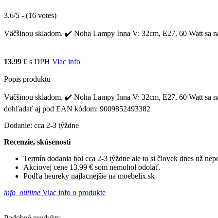
3.6/5 - (16 votes)
Väčšinou skladom. ✔️ Noha Lampy Inna V: 32cm, E27, 60 Watt sa najča
13.99 €
s DPH
Viac info
Popis produktu
Väčšinou skladom. ✔️ Noha Lampy Inna V: 32cm, E27, 60 Watt sa najčas
dohľadať aj pod EAN kódom: 9009852493382
Dodanie: cca 2-3 týždne
Recenzie, skúsenosti
Termín dodania bol cca 2-3 týždne ale to si človek dnes už ne
Akciovej cene 13.99 € som nemohol odolať.
Podľa heureky najlacnejšie na moebelix.sk
info_outline
Viac info o produkte
Podobné produkty