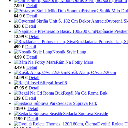
Obrus Steffi, 80/80cm, Modrá
7.99 €
Detail
Prístavný Stolík Milo D
64.9 €
Detail
Otvorená Sk
638 €
Detail
Napínacie Prestie
12.99 €
Detail
Rozkladacia Pohovka Jan, S
499 €
Detail
Nosník Style Lang
4.99 €
Detail
Rám Na Fotky Mara
3.49 €
Detail
Košík Alara, Ø/v: 22/20cm
14.99 €
Detail
Regál Josef 6
47.95 €
Detail
Regál Na Cd Roma Buk
139 €
Detail
Sedacia Súprava Park
1399 €
Detail
Sedacia Súprava Seaside
1199 €
Detail
Dvojitá Roleta 