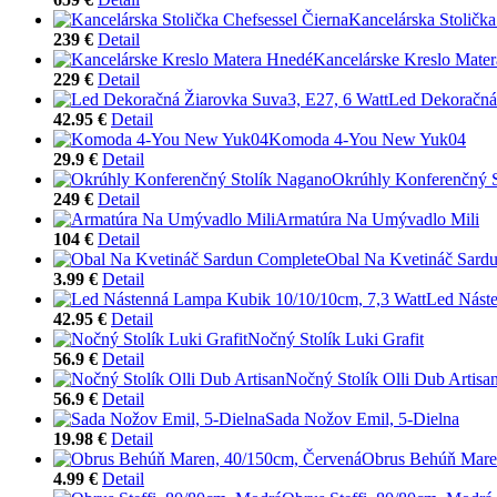
Kancelárska Stolička
239 €
Detail
Kancelárske Kreslo Mate
229 €
Detail
Led Dekoračná 
42.95 €
Detail
Komoda 4-You New Yuk04
29.9 €
Detail
Okrúhly Konferenčný 
249 €
Detail
Armatúra Na Umývadlo Mili
104 €
Detail
Obal Na Kvetináč Sard
3.99 €
Detail
Led Náste
42.95 €
Detail
Nočný Stolík Luki Grafit
56.9 €
Detail
Nočný Stolík Olli Dub Artisa
56.9 €
Detail
Sada Nožov Emil, 5-Dielna
19.98 €
Detail
Obrus Behúň Mare
4.99 €
Detail