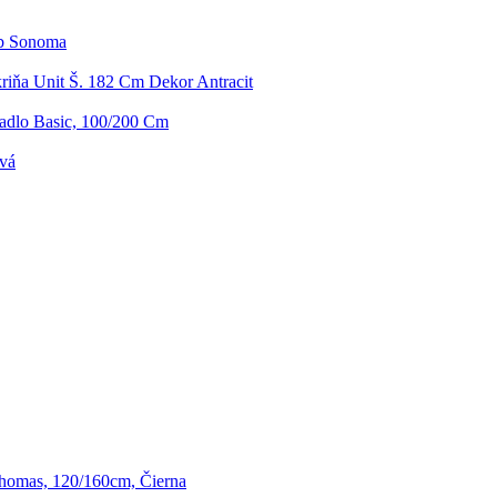
ub Sonoma
riňa Unit Š. 182 Cm Dekor Antracit
radlo Basic, 100/200 Cm
ivá
Thomas, 120/160cm, Čierna