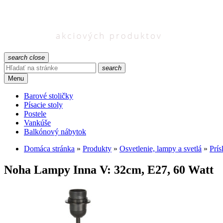
search
close
search
Menu
Barové stoličky
Písacie stoly
Postele
Vankúše
Balkónový nábytok
Domáca stránka
»
Produkty
»
Osvetlenie, lampy a svetlá
»
Prís
Noha Lampy Inna V: 32cm, E27, 60 Watt