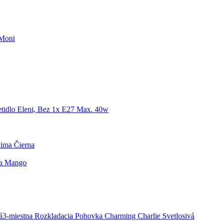
 Moni
etidlo Eleni, Bez 1x E27 Max. 40w
Lima Čierna
a Mango
3-miestna Rozkladacia Pohovka Charming Charlie Svetlosivá