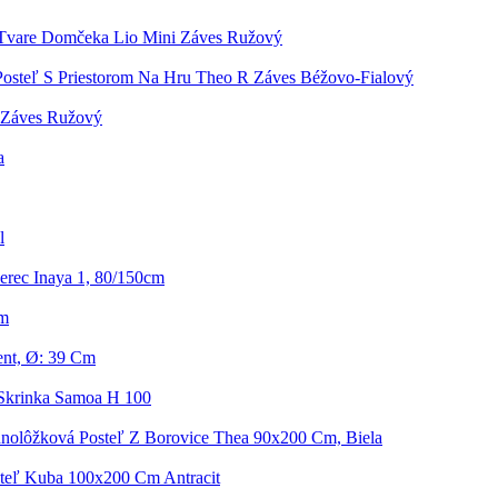
 Tvare Domčeka Lio Mini Záves Ružový
Posteľ S Priestorom Na Hru Theo R Záves Béžovo-Fialový
i Záves Ružový
a
l
rec Inaya 1, 80/150cm
cm
ent, Ø: 39 Cm
Skrinka Samoa H 100
dnolôžková Posteľ Z Borovice Thea 90x200 Cm, Biela
teľ Kuba 100x200 Cm Antracit