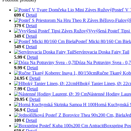
Posteľ V
699 €
Detail
379 €
Detail
Vyvýšená Posteľ Tips
349 €
Detail
Posteľ Micki 80/160 Cm Biel
549 €
Detail
Servírovacia Doska Fairy Tail
5.99 €
Detail
Dóza Na Potraviny Svea - 0,7
9.99 €
Detail
Ručne Tkaný Kobe
24.95 €
Detail
Hlboký Tanier Linen, Ø: 22
7.99 €
Detail
Nástenné Hodiny Laur
29.95 €
Detail
Horná Kuchynská 
56.9 €
Detail
Je
109 €
Detail
Boxspring Pos
659 €
Detail