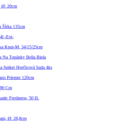
, Ø: 20cm
a Šírka 135cm
4l -Ext-
vka Knut-M, 34/15/25cm
a Na Topánky Bella Biela
ka Spiker Horčicová Sada 4ks
gano Priemer 120cm
x90 Cm
atic Freshness, 50 H.
api, Ø: 28,8cm