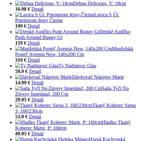
Debna Delicious, V: 18cm
16.98 €
Detail
Lavica S Úl.
Priestorom Jessy Čierna
199 €
Detail
Detské Autíčko
Push Around Buggy Gt
159 €
Detail
Manželská
Posteľ Avensis New, 140x200 Cm
319 €
Detail
Tv Nadstavec Glas
59.9 €
Detail
Dávkovač Nápojov Marie
14.99 €
Detail
Sada Tyčí Na
Závesy Innenlauf, 200 Cm
29.95 €
Detail
Tkaný Koberec Siena
3, 160/230cm
53.9 €
Detail
Hladko Tkaný
Koberec Marie, P: 160cm
49.95 €
Detail
Horná Kuchynská