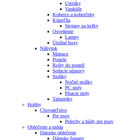
Uteráky
Vankúše
Koberce a koberčeky
Kúpeľňa
Stojany na kefky
Osvetlenie
Lampy
Úložné boxy
Nábytok
Matrace
Postele
Rošty do postelí
Sedacie súpravy
Stolíky
Nočné stolíky
PC stoly
Písacie stoly
Taburetky
Hobby
Chovateľstvo
Pre psov
Pelechy a búdy pre psov
Oblečenie a móda
Dámske oblečenie
Dámske župany