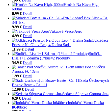
799 €
Detail
Hrnček Na Kávu High,
600ml
6.99 €
Detail
Skladací Box Alisa - Ca.
34l -Ext-
9.99 €
Detail
Vákuové Vrece Aero
4.99 €
Detail
Odkládací
Priestor Na Obuv Leo, 4 Dielna Sada
11.99 €
Detail
Stolička
Lisa 1+1 Zdarma (1*kus=2 Produkty)
54.9 €
Detail
Tanier Pod Sviečku
Aurora, Ø: 12cm
1.99 €
Detail
Sada Úschovných
Boxov Beate - Ca. 11l
12.99 €
Detail
Sedacia Súprava Coruna -Int-
629 €
Detail
Indukčná Varná Doska
It640bcsc