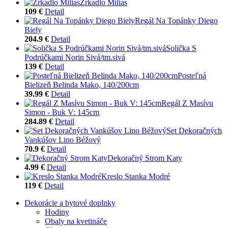
Zrkadlo Milias
109 €
Detail
Regál Na Topánky Diego
Biely
204.9 €
Detail
Solička S
Podrúčkami Norin Sivá/tm.sivá
139 €
Detail
Posteľná
Bielizeň Belinda Mako, 140/200cm
39.99 €
Detail
Regál Z Masívu
Simon - Buk V: 145cm
284.89 €
Detail
Set Dekoračných
Vankúšov Lino Béžový
70.9 €
Detail
Dekoračný Strom Katy
4.99 €
Detail
Kreslo Stanka Modré
119 €
Detail
Dekorácie a bytové doplnky
Hodiny
Obaly na kvetináče