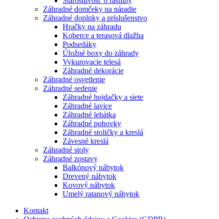
Starostlivosť o rastliny
Záhradné domčeky na náradie
Záhradné doplnky a príslušenstvo
Hračky na záhradu
Koberce a terasová dlažba
Podsedáky
Úložné boxy do záhrady
Vykurovacie telesá
Záhradné dekorácie
Záhradné osvetlenie
Záhradné sedenie
Záhradné hojdačky a siete
Záhradné lavice
Záhradné lehátka
Záhradné pohovky
Záhradné stoličky a kreslá
Závesné kreslá
Záhradné stoly
Záhradné zostavy
Balkónový nábytok
Drevený nábytok
Kovový nábytok
Umelý ratanový nábytok
Kontakt