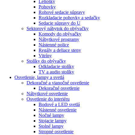
Leňošky
Pohovky
Rohové sedacie súpravy
Rozkladacie pohovky a sedačky
Sedacie súpravy do U
Sektorový nábytok do obývačky
Komody do obývačky
Nábytkové programy
Nástenné police
Regály a deliace steny
Vitríny
Stolíky do obývačky
Odkladacie stolíky
TV a audio stolíky
Osvetlenie, lampy a svetlá
Dekoračné a vianočné osvetlenie
Dekoračné osvetlenie
Nábytkové osvetlenie
Osvetlenie do interiéru
Bodové a LED svetlá
Nástenné osvetlenie
Nočné lampy
Stojacie lampy
Stolné lampy
Stropné osvetlenie