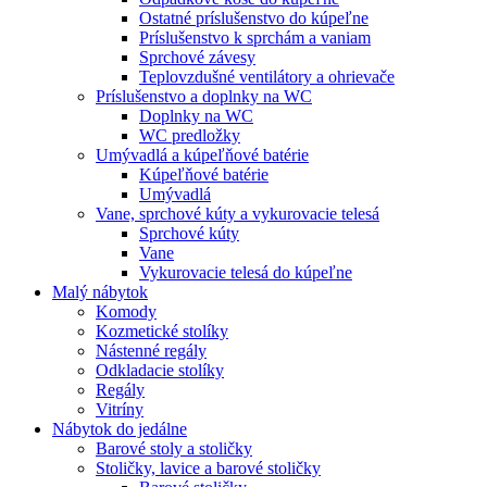
Ostatné príslušenstvo do kúpeľne
Príslušenstvo k sprchám a vaniam
Sprchové závesy
Teplovzdušné ventilátory a ohrievače
Príslušenstvo a doplnky na WC
Doplnky na WC
WC predložky
Umývadlá a kúpeľňové batérie
Kúpeľňové batérie
Umývadlá
Vane, sprchové kúty a vykurovacie telesá
Sprchové kúty
Vane
Vykurovacie telesá do kúpeľne
Malý nábytok
Komody
Kozmetické stolíky
Nástenné regály
Odkladacie stolíky
Regály
Vitríny
Nábytok do jedálne
Barové stoly a stoličky
Stoličky, lavice a barové stoličky