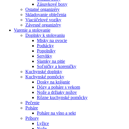
Zásuvkové boxy
Ostatné organizéry
Skladovanie oblečenia
Viacúčelové vozíky
Závesné organizéry
Varenie a stolovanie
Doplnky k stolovaniu
Misky na ovocie
Podtácky
Popolníky
Servítky
Slamky na pitie
Soľničky a koreničky
Kuchynské doplnky
Kuchynské pomôcky
Dosky na krájanie
Dózy a poháre s vekom
Nože a držiaky nožov
Rôzne kuchynské pomôcky
Pečenie
Poháre
Poháre na víno a sekt
Príbory
Lyžice
Nože