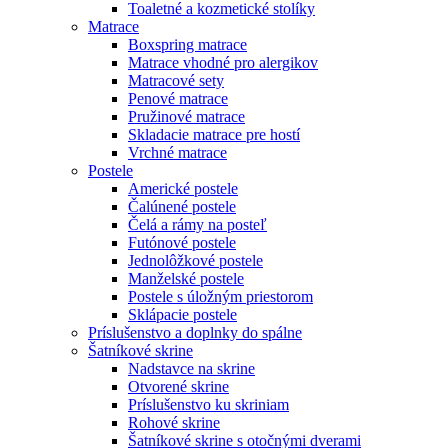
Toaletné a kozmetické stolíky
Matrace
Boxspring matrace
Matrace vhodné pro alergikov
Matracové sety
Penové matrace
Pružinové matrace
Skladacie matrace pre hostí
Vrchné matrace
Postele
Americké postele
Čalúnené postele
Čelá a rámy na posteľ
Futónové postele
Jednolôžkové postele
Manželské postele
Postele s úložným priestorom
Sklápacie postele
Príslušenstvo a doplnky do spálne
Šatníkové skrine
Nadstavce na skrine
Otvorené skrine
Príslušenstvo ku skriniam
Rohové skrine
Šatníkové skrine s otočnými dverami