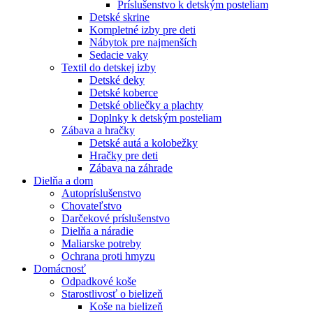
Príslušenstvo k detským posteliam
Detské skrine
Kompletné izby pre deti
Nábytok pre najmenších
Sedacie vaky
Textil do detskej izby
Detské deky
Detské koberce
Detské obliečky a plachty
Doplnky k detským posteliam
Zábava a hračky
Detské autá a kolobežky
Hračky pre deti
Zábava na záhrade
Dielňa a dom
Autopríslušenstvo
Chovateľstvo
Darčekové príslušenstvo
Dielňa a náradie
Maliarske potreby
Ochrana proti hmyzu
Domácnosť
Odpadkové koše
Starostlivosť o bielizeň
Koše na bielizeň