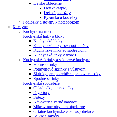
Detské oblečenie
Detské čiapky
Detské ponožky
Pyžamká a košieľky
Podložky a stojany k notebookom
Kuchyne
Kuchyne na mieru
Kuchynské linky a bloky
Kuchynské bloky
Kuchynské linky bez spotrebičov
Kuchynské linky so spotrebičmi
Kuchynské linky v tvare L
Kuchynské skrinky a sektorové kuchyne
Horné skrinky
Potravinové skrinky s výsuvom
Skrinky pre spotrebiče a pracovné dosky
Spodné skrinky
Kuchynské spotrebiče
Chladničky a mrazničky
Digestory
Fritézy
Kávovary a varné kanvice
Mikrovlnné rúry a minipekárne
Ostatné kuchynské elektrospotrebiče
Šejkre a mixéry