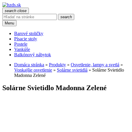
search
close
search
Menu
Barové stoličky
Písacie stoly
Postele
Vankúše
Balkónový nábytok
Domáca stránka
»
Produkty
»
Osvetlenie, lampy a svetlá
»
Vonkajšie osvetlenie
»
Solárne svietidlá
»
Solárne Svietidlo
Madonna Zelené
Solárne Svietidlo Madonna Zelené