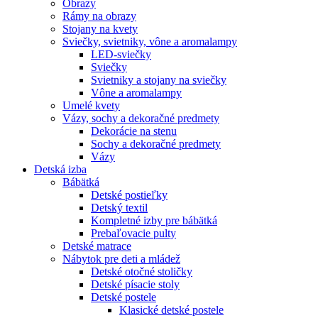
Obrazy
Rámy na obrazy
Stojany na kvety
Sviečky, svietniky, vône a aromalampy
LED-sviečky
Sviečky
Svietniky a stojany na sviečky
Vône a aromalampy
Umelé kvety
Vázy, sochy a dekoračné predmety
Dekorácie na stenu
Sochy a dekoračné predmety
Vázy
Detská izba
Bábätká
Detské postieľky
Detský textil
Kompletné izby pre bábätká
Prebaľovacie pulty
Detské matrace
Nábytok pre deti a mládež
Detské otočné stoličky
Detské písacie stoly
Detské postele
Klasické detské postele