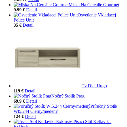
Miska Na Cereálie Gourmet
9.99 €
Detail
Osvetlenie Vkladacej
Police Unit
35 €
Detail
Tv Diel Hugo
119 €
Detail
Nočný Stolík Prag
69.9 €
Detail
Príručný Stolík
Wl5.244 Čierny/medený
124 €
Detail
Písací Stôl Keflavik -
Exklusiv-