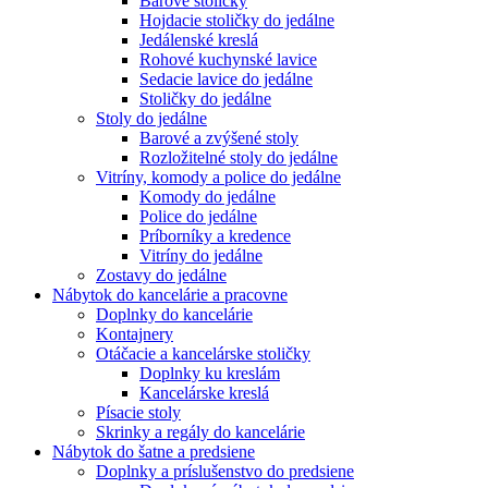
Barové stoličky
Hojdacie stoličky do jedálne
Jedálenské kreslá
Rohové kuchynské lavice
Sedacie lavice do jedálne
Stoličky do jedálne
Stoly do jedálne
Barové a zvýšené stoly
Rozložitelné stoly do jedálne
Vitríny, komody a police do jedálne
Komody do jedálne
Police do jedálne
Príborníky a kredence
Vitríny do jedálne
Zostavy do jedálne
Nábytok do kancelárie a pracovne
Doplnky do kancelárie
Kontajnery
Otáčacie a kancelárske stoličky
Doplnky ku kreslám
Kancelárske kreslá
Písacie stoly
Skrinky a regály do kancelárie
Nábytok do šatne a predsiene
Doplnky a príslušenstvo do predsiene