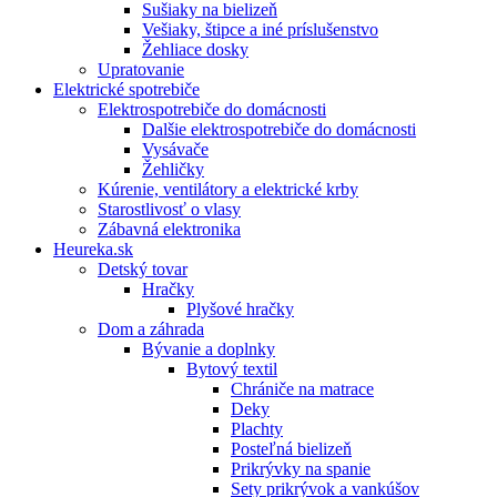
Sušiaky na bielizeň
Vešiaky, štipce a iné príslušenstvo
Žehliace dosky
Upratovanie
Elektrické spotrebiče
Elektrospotrebiče do domácnosti
Dalšie elektrospotrebiče do domácnosti
Vysávače
Žehličky
Kúrenie, ventilátory a elektrické krby
Starostlivosť o vlasy
Zábavná elektronika
Heureka.sk
Detský tovar
Hračky
Plyšové hračky
Dom a záhrada
Bývanie a doplnky
Bytový textil
Chrániče na matrace
Deky
Plachty
Posteľná bielizeň
Prikrývky na spanie
Sety prikrývok a vankúšov