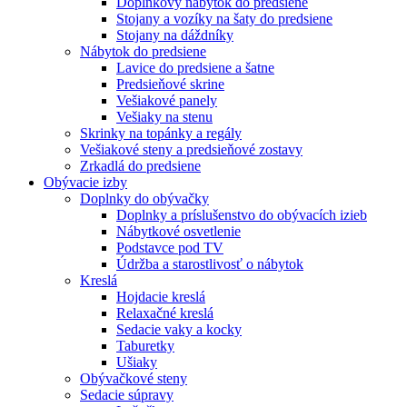
Doplnkový nábytok do predsiene
Stojany a vozíky na šaty do predsiene
Stojany na dáždníky
Nábytok do predsiene
Lavice do predsiene a šatne
Predsieňové skrine
Vešiakové panely
Vešiaky na stenu
Skrinky na topánky a regály
Vešiakové steny a predsieňové zostavy
Zrkadlá do predsiene
Obývacie izby
Doplnky do obývačky
Doplnky a príslušenstvo do obývacích izieb
Nábytkové osvetlenie
Podstavce pod TV
Údržba a starostlivosť o nábytok
Kreslá
Hojdacie kreslá
Relaxačné kreslá
Sedacie vaky a kocky
Taburetky
Ušiaky
Obývačkové steny
Sedacie súpravy