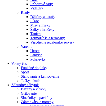
Príborové sady
Vidličky
Riady
Džbány a karafy
Fľaše
Misy a misky
Šálky a hrnčeky
Taniere
Termofľaše a termosky
Viacdielne jedálenské servisy
Varenie
Hrnce
Panvice
Pokrievky
Voľný čas
Funkčné doplnky
Šport
Stanovanie a kempovanie
Tašky a kufre
Záhradný nábytok
Bazény a vírivky
Grilovanie
Slnečníky a pavilóny
Záhradkárske potreby