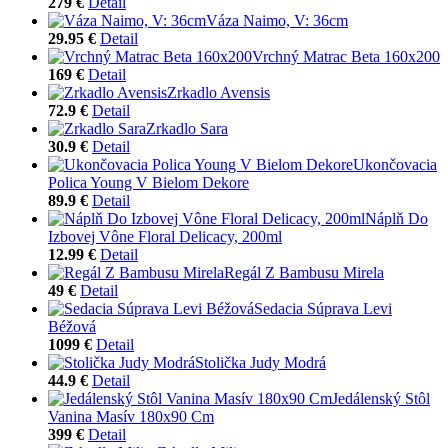
279 €
Detail
Váza Naimo, V: 36cm
29.95 €
Detail
Vrchný Matrac Beta 160x200
169 €
Detail
Zrkadlo Avensis
72.9 €
Detail
Zrkadlo Sara
30.9 €
Detail
Ukončovacia
Polica Young V Bielom Dekore
89.9 €
Detail
Náplň Do
Izbovej Vône Floral Delicacy, 200ml
12.99 €
Detail
Regál Z Bambusu Mirela
49 €
Detail
Sedacia Súprava Levi
Béžová
1099 €
Detail
Stolička Judy Modrá
44.9 €
Detail
Jedálenský Stôl
Vanina Masív 180x90 Cm
399 €
Detail