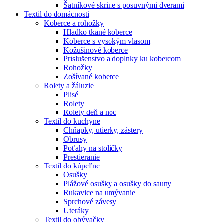
Šatníkové skrine s posuvnými dverami
Textil do domácnosti
Koberce a rohožky
Hladko tkané koberce
Koberce s vysokým vlasom
Kožušinové koberce
Príslušenstvo a doplnky ku kobercom
Rohožky
Zošívané koberce
Rolety a žáluzie
Plisé
Rolety
Rolety deň a noc
Textil do kuchyne
Chňapky, utierky, zástery
Obrusy
Poťahy na stoličky
Prestieranie
Textil do kúpeľne
Osušky
Plážové osušky a osušky do sauny
Rukavice na umývanie
Sprchové závesy
Uteráky
Textil do obývačky