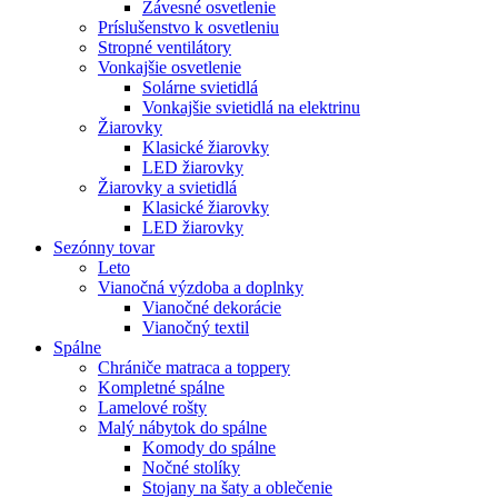
Závesné osvetlenie
Príslušenstvo k osvetleniu
Stropné ventilátory
Vonkajšie osvetlenie
Solárne svietidlá
Vonkajšie svietidlá na elektrinu
Žiarovky
Klasické žiarovky
LED žiarovky
Žiarovky a svietidlá
Klasické žiarovky
LED žiarovky
Sezónny tovar
Leto
Vianočná výzdoba a doplnky
Vianočné dekorácie
Vianočný textil
Spálne
Chrániče matraca a toppery
Kompletné spálne
Lamelové rošty
Malý nábytok do spálne
Komody do spálne
Nočné stolíky
Stojany na šaty a oblečenie