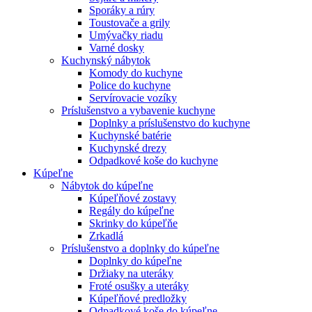
Sporáky a rúry
Toustovače a grily
Umývačky riadu
Varné dosky
Kuchynský nábytok
Komody do kuchyne
Police do kuchyne
Servírovacie vozíky
Príslušenstvo a vybavenie kuchyne
Doplnky a príslušenstvo do kuchyne
Kuchynské batérie
Kuchynské drezy
Odpadkové koše do kuchyne
Kúpeľne
Nábytok do kúpeľne
Kúpeľňové zostavy
Regály do kúpeľne
Skrinky do kúpeľňe
Zrkadlá
Príslušenstvo a doplnky do kúpeľne
Doplnky do kúpeľne
Držiaky na uteráky
Froté osušky a uteráky
Kúpeľňové predložky
Odpadkové koše do kúpeľne