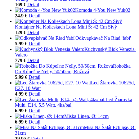
169 €
Detail
Komoda 4-You New Yuk02
24.9 €
Detail
Kontajner Na Kolieskach Lona Mini Š: 42 Cm Sivý
129 €
Detail
Odkvapkávač Na Riad 'fabi'
5.99 €
Detail
Kuchynský Blok Venezia-
Valero
779 €
Detail
Rohožka
Do Kúpeľne Nelly, 50/50cm, Ružová
5.99 €
Detail
Led Žiarovka 10625d,
E27, 10 Watt
4.99 €
Detail
Led Žiarovka
Multi, E14, 5,5 Watt, 4ks/bal.
6.99 €
Detail
Miska Linen, Ø: 14cm
6.99 €
Detail
Misa Na Šalát Eclilpse, Ø:
31cm
29.95 €
Detail