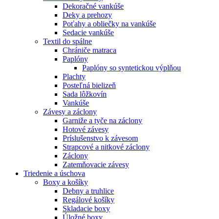
Dekoračné vankúše
Deky a prehozy
Poťahy a obliečky na vankúše
Sedacie vankúše
Textil do spálne
Chrániče matraca
Paplóny
Paplóny so syntetickou výplňou
Plachty
Posteľná bielizeň
Sada lôžkovín
Vankúše
Závesy a záclony
Garniže a tyče na záclony
Hotové závesy
Príslušenstvo k závesom
Strapcové a nitkové záclony
Záclony
Zatemňovacie závesy
Triedenie a úschova
Boxy a košíky
Debny a truhlice
Regálové košíky
Skladacie boxy
Úložné boxy