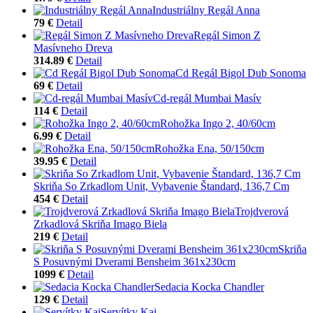
Industriálny Regál Anna
79 €
Detail
Regál Simon Z
Masívneho Dreva
314.89 €
Detail
Cd Regál Bigol Dub Sonoma
69 €
Detail
Cd-regál Mumbai Masív
114 €
Detail
Rohožka Ingo 2, 40/60cm
6.99 €
Detail
Rohožka Ena, 50/150cm
39.95 €
Detail
Skriňa So Zrkadlom Unit, Vybavenie Štandard, 136,7 Cm
454 €
Detail
Trojdverová
Zrkadlová Skriňa Imago Biela
219 €
Detail
Skriňa
S Posuvnými Dverami Bensheim 361x230cm
1099 €
Detail
Sedacia Kocka Chandler
129 €
Detail
Servítky Kai