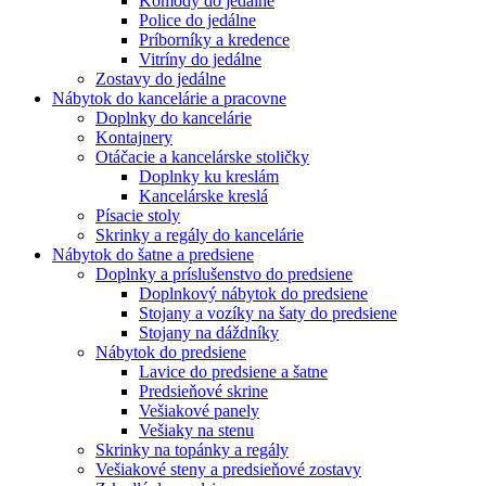
Komody do jedálne
Police do jedálne
Príborníky a kredence
Vitríny do jedálne
Zostavy do jedálne
Nábytok do kancelárie a pracovne
Doplnky do kancelárie
Kontajnery
Otáčacie a kancelárske stoličky
Doplnky ku kreslám
Kancelárske kreslá
Písacie stoly
Skrinky a regály do kancelárie
Nábytok do šatne a predsiene
Doplnky a príslušenstvo do predsiene
Doplnkový nábytok do predsiene
Stojany a vozíky na šaty do predsiene
Stojany na dáždníky
Nábytok do predsiene
Lavice do predsiene a šatne
Predsieňové skrine
Vešiakové panely
Vešiaky na stenu
Skrinky na topánky a regály
Vešiakové steny a predsieňové zostavy