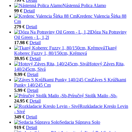
799 €
Detail
Nástenná Polica Alamo
99 €
Detail
Kredenc Valencia Šírka 88
Cm
279 €
Detail
Dóza Na Potraviny
Oil Green - L, 1,2l
17.98 €
Detail
Tkaný
Koberec Fuzzy 1, 80/150cm, Krémová
39.95 €
Detail
Hotový Záves Rita,
140/245cm, Sivá
9.99 €
Detail
Záves S Krúžkami
Punky 140/245 Cm
5.99 €
Detail
Príručný Stolík Mailo -Sb-
24.95 €
Detail
Rozkladacie Kreslo Levin
- Sivé
349 €
Detail
Sedacia Súprava Solo
919 €
Detail