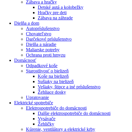
Zábava a hračky
Detské autá a kolobežky
Hračky pre deti
Zábava na záhrade
Dielňa a dom
Autopríslušenstvo
Chovateľstvo
Darčekové príslušenstvo
Dielňa a náradie
Maliarske potreby
Ochrana proti hmyzu
Domácnosť
Odpadkové koše
Starostlivosť o bielizeň
Koše na bielizeň
Sušiaky na bielizeň
Vešiaky, štipce a iné príslušenstvo
Žehliace dosky
Upratovanie
Elektrické spotrebiče
Elektrospotrebiče do domácnosti
Dalšie elektrospotrebiče do domácnosti
Vysávače
Žehličky
Kúrenie, ventilátory a elektrické krby