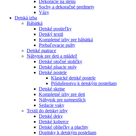
Dekorácie na stenu
Sochy a dekoračné predmety
Vázy
Detská izba
Bábätká
Detské postieľky
Detský textil
Kompletné izby pre bábätká
Prebaľovacie pulty
Detské matrace
Nábytok pre deti a mládež
Detské otočné stoličky
Detské písacie stoly
Detské postele
Klasické detské postele
Príslušenstvo k detským posteliam
Detské skrine
Kompletné izby pre deti
Nábytok pre najmenších
Sedacie vaky
Textil do detskej izby
Detské deky
Detské koberce
Detské obliečky a plachty
Doplnky k detským posteliam