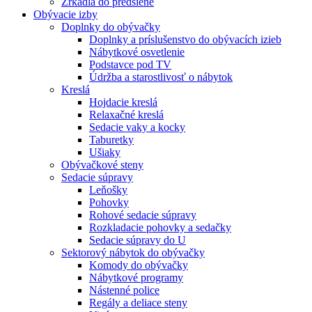
Zrkadlá do predsiene
Obývacie izby
Doplnky do obývačky
Doplnky a príslušenstvo do obývacích izieb
Nábytkové osvetlenie
Podstavce pod TV
Údržba a starostlivosť o nábytok
Kreslá
Hojdacie kreslá
Relaxačné kreslá
Sedacie vaky a kocky
Taburetky
Ušiaky
Obývačkové steny
Sedacie súpravy
Leňošky
Pohovky
Rohové sedacie súpravy
Rozkladacie pohovky a sedačky
Sedacie súpravy do U
Sektorový nábytok do obývačky
Komody do obývačky
Nábytkové programy
Nástenné police
Regály a deliace steny