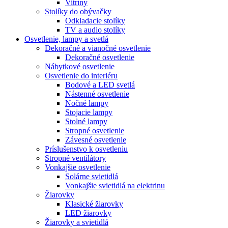
Vitríny
Stolíky do obývačky
Odkladacie stolíky
TV a audio stolíky
Osvetlenie, lampy a svetlá
Dekoračné a vianočné osvetlenie
Dekoračné osvetlenie
Nábytkové osvetlenie
Osvetlenie do interiéru
Bodové a LED svetlá
Nástenné osvetlenie
Nočné lampy
Stojacie lampy
Stolné lampy
Stropné osvetlenie
Závesné osvetlenie
Príslušenstvo k osvetleniu
Stropné ventilátory
Vonkajšie osvetlenie
Solárne svietidlá
Vonkajšie svietidlá na elektrinu
Žiarovky
Klasické žiarovky
LED žiarovky
Žiarovky a svietidlá