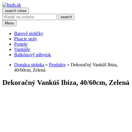
search
close
search
Menu
Barové stoličky
Písacie stoly
Postele
Vankúše
Balkónový nábytok
Domáca stránka
»
Produkty
»
Dekoračný Vankúš Ibiza,
40/60cm, Zelená
Dekoračný Vankúš Ibiza, 40/60cm, Zelená