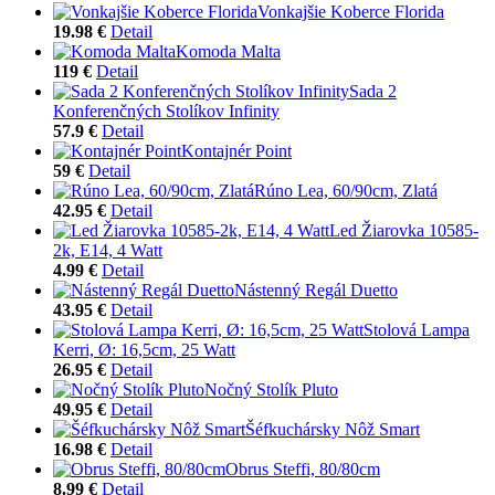
Vonkajšie Koberce Florida
19.98 €
Detail
Komoda Malta
119 €
Detail
Sada 2
Konferenčných Stolíkov Infinity
57.9 €
Detail
Kontajnér Point
59 €
Detail
Rúno Lea, 60/90cm, Zlatá
42.95 €
Detail
Led Žiarovka 10585-
2k, E14, 4 Watt
4.99 €
Detail
Nástenný Regál Duetto
43.95 €
Detail
Stolová Lampa
Kerri, Ø: 16,5cm, 25 Watt
26.95 €
Detail
Nočný Stolík Pluto
49.95 €
Detail
Šéfkuchársky Nôž Smart
16.98 €
Detail
Obrus Steffi, 80/80cm
8.99 €
Detail