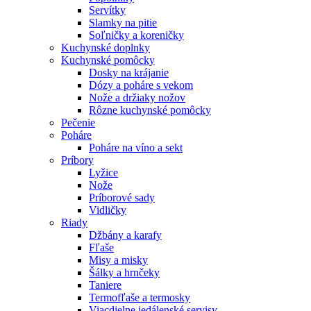
Servítky
Slamky na pitie
Soľničky a koreničky
Kuchynské doplnky
Kuchynské pomôcky
Dosky na krájanie
Dózy a poháre s vekom
Nože a držiaky nožov
Rôzne kuchynské pomôcky
Pečenie
Poháre
Poháre na víno a sekt
Príbory
Lyžice
Nože
Príborové sady
Vidličky
Riady
Džbány a karafy
Fľaše
Misy a misky
Šálky a hrnčeky
Taniere
Termofľaše a termosky
Viacdielne jedálenské servisy