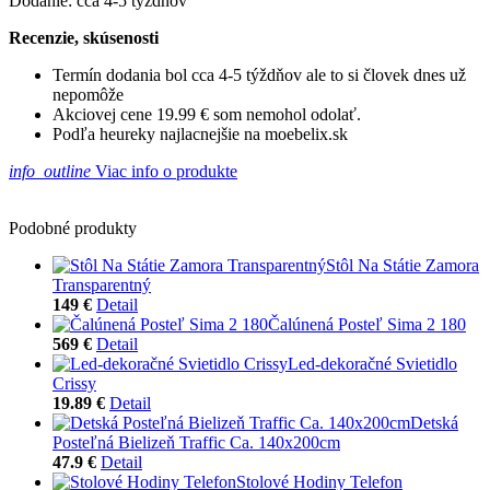
Dodanie: cca 4-5 týždňov
Recenzie, skúsenosti
Termín dodania bol cca 4-5 týždňov ale to si človek dnes už
nepomôže
Akciovej cene 19.99 € som nemohol odolať.
Podľa heureky najlacnejšie na moebelix.sk
info_outline
Viac info o produkte
Podobné produkty
Stôl Na Státie Zamora
Transparentný
149 €
Detail
Čalúnená Posteľ Sima 2 180
569 €
Detail
Led-dekoračné Svietidlo
Crissy
19.89 €
Detail
Detská
Posteľná Bielizeň Traffic Ca. 140x200cm
47.9 €
Detail
Stolové Hodiny Telefon