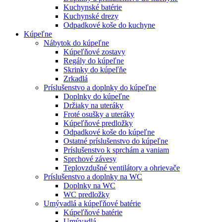
Kuchynské batérie
Kuchynské drezy
Odpadkové koše do kuchyne
Kúpeľne
Nábytok do kúpeľne
Kúpeľňové zostavy
Regály do kúpeľne
Skrinky do kúpeľňe
Zrkadlá
Príslušenstvo a doplnky do kúpeľne
Doplnky do kúpeľne
Držiaky na uteráky
Froté osušky a uteráky
Kúpeľňové predložky
Odpadkové koše do kúpeľne
Ostatné príslušenstvo do kúpeľne
Príslušenstvo k sprchám a vaniam
Sprchové závesy
Teplovzdušné ventilátory a ohrievače
Príslušenstvo a doplnky na WC
Doplnky na WC
WC predložky
Umývadlá a kúpeľňové batérie
Kúpeľňové batérie
Umývadlá