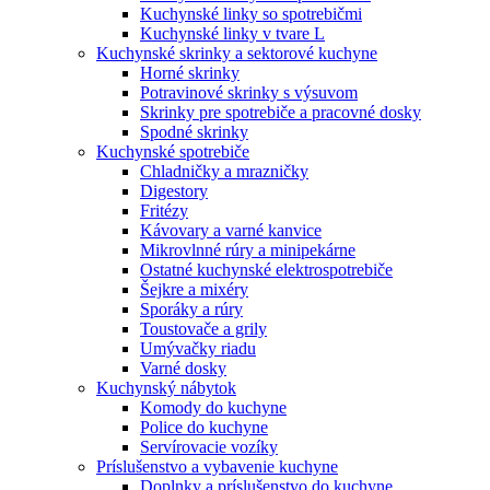
Kuchynské linky so spotrebičmi
Kuchynské linky v tvare L
Kuchynské skrinky a sektorové kuchyne
Horné skrinky
Potravinové skrinky s výsuvom
Skrinky pre spotrebiče a pracovné dosky
Spodné skrinky
Kuchynské spotrebiče
Chladničky a mrazničky
Digestory
Fritézy
Kávovary a varné kanvice
Mikrovlnné rúry a minipekárne
Ostatné kuchynské elektrospotrebiče
Šejkre a mixéry
Sporáky a rúry
Toustovače a grily
Umývačky riadu
Varné dosky
Kuchynský nábytok
Komody do kuchyne
Police do kuchyne
Servírovacie vozíky
Príslušenstvo a vybavenie kuchyne
Doplnky a príslušenstvo do kuchyne