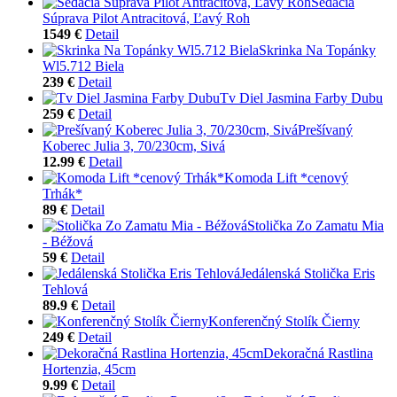
Sedacia
Súprava Pilot Antracitová, Ľavý Roh
1549 €
Detail
Skrinka Na Topánky
Wl5.712 Biela
239 €
Detail
Tv Diel Jasmina Farby Dubu
259 €
Detail
Prešívaný
Koberec Julia 3, 70/230cm, Sivá
12.99 €
Detail
Komoda Lift *cenový
Trhák*
89 €
Detail
Stolička Zo Zamatu Mia
- Béžová
59 €
Detail
Jedálenská Stolička Eris
Tehlová
89.9 €
Detail
Konferenčný Stolík Čierny
249 €
Detail
Dekoračná Rastlina
Hortenzia, 45cm
9.99 €
Detail