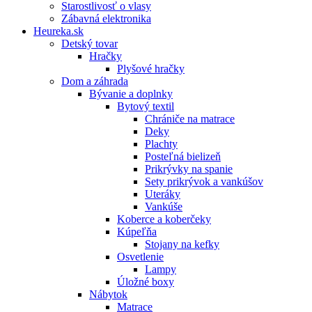
Starostlivosť o vlasy
Zábavná elektronika
Heureka.sk
Detský tovar
Hračky
Plyšové hračky
Dom a záhrada
Bývanie a doplnky
Bytový textil
Chrániče na matrace
Deky
Plachty
Posteľná bielizeň
Prikrývky na spanie
Sety prikrývok a vankúšov
Uteráky
Vankúše
Koberce a koberčeky
Kúpeľňa
Stojany na kefky
Osvetlenie
Lampy
Úložné boxy
Nábytok
Matrace