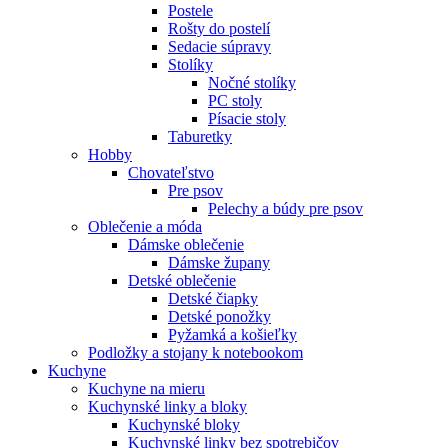
Postele
Rošty do postelí
Sedacie súpravy
Stolíky
Nočné stolíky
PC stoly
Písacie stoly
Taburetky
Hobby
Chovateľstvo
Pre psov
Pelechy a búdy pre psov
Oblečenie a móda
Dámske oblečenie
Dámske župany
Detské oblečenie
Detské čiapky
Detské ponožky
Pyžamká a košieľky
Podložky a stojany k notebookom
Kuchyne
Kuchyne na mieru
Kuchynské linky a bloky
Kuchynské bloky
Kuchynské linky bez spotrebičov