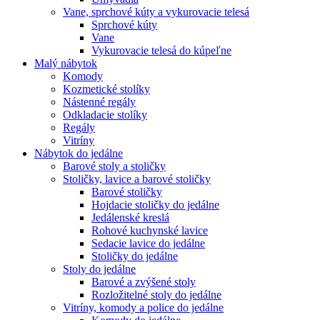
Vane, sprchové kúty a vykurovacie telesá
Sprchové kúty
Vane
Vykurovacie telesá do kúpeľne
Malý nábytok
Komody
Kozmetické stolíky
Nástenné regály
Odkladacie stolíky
Regály
Vitríny
Nábytok do jedálne
Barové stoly a stoličky
Stoličky, lavice a barové stoličky
Barové stoličky
Hojdacie stoličky do jedálne
Jedálenské kreslá
Rohové kuchynské lavice
Sedacie lavice do jedálne
Stoličky do jedálne
Stoly do jedálne
Barové a zvýšené stoly
Rozložitelné stoly do jedálne
Vitríny, komody a police do jedálne