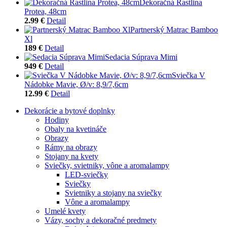
Dekoračná Rastlina
Protea, 48cm
2.99 €
Detail
Partnerský Matrac Bamboo
Xl
189 €
Detail
Sedacia Súprava Mimi
949 €
Detail
Sviečka V
Nádobke Mavie, Ø/v: 8,9/7,6cm
12.99 €
Detail
Dekorácie a bytové doplnky
Hodiny
Obaly na kvetináče
Obrazy
Rámy na obrazy
Stojany na kvety
Sviečky, svietniky, vône a aromalampy
LED-sviečky
Sviečky
Svietniky a stojany na sviečky
Vône a aromalampy
Umelé kvety
Vázy, sochy a dekoračné predmety