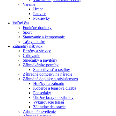
Varenie
Hrnce
Panvice
Pokrievky
Voľný čas
Funkčné doplnky
Šport
Stanovanie a kempovanie
Tašky a kufre
Záhradný nábytok
Bazény a vírivky
Grilovanie
Slnečníky a pavilóny
Záhradkárske potreby
Starostlivosť o rastliny
Záhradné domčeky na náradie
Záhradné doplnky a príslušenstvo
Hračky na záhradu
Koberce a terasová dlažba
Podsedáky
Úložné boxy do záhrady
Vykurovacie telesá
Záhradné dekorácie
Záhradné osvetlenie