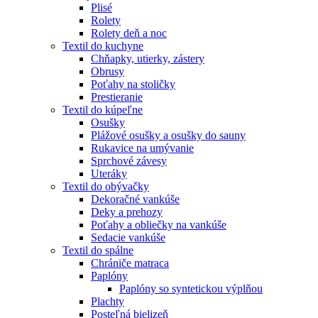
Plisé
Rolety
Rolety deň a noc
Textil do kuchyne
Chňapky, utierky, zástery
Obrusy
Poťahy na stoličky
Prestieranie
Textil do kúpeľne
Osušky
Plážové osušky a osušky do sauny
Rukavice na umývanie
Sprchové závesy
Uteráky
Textil do obývačky
Dekoračné vankúše
Deky a prehozy
Poťahy a obliečky na vankúše
Sedacie vankúše
Textil do spálne
Chrániče matraca
Paplóny
Paplóny so syntetickou výplňou
Plachty
Posteľná bielizeň