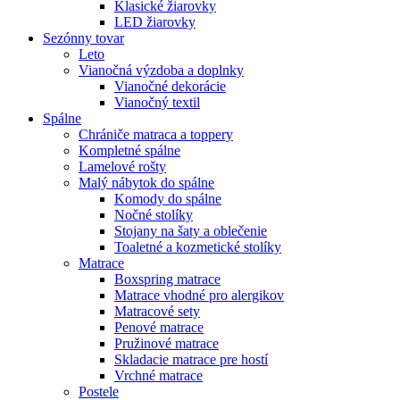
Klasické žiarovky
LED žiarovky
Sezónny tovar
Leto
Vianočná výzdoba a doplnky
Vianočné dekorácie
Vianočný textil
Spálne
Chrániče matraca a toppery
Kompletné spálne
Lamelové rošty
Malý nábytok do spálne
Komody do spálne
Nočné stolíky
Stojany na šaty a oblečenie
Toaletné a kozmetické stolíky
Matrace
Boxspring matrace
Matrace vhodné pro alergikov
Matracové sety
Penové matrace
Pružinové matrace
Skladacie matrace pre hostí
Vrchné matrace
Postele