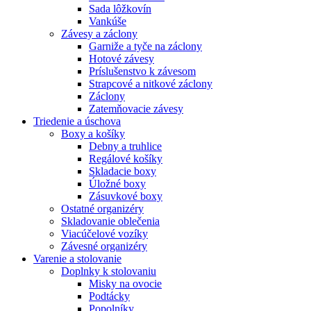
Sada lôžkovín
Vankúše
Závesy a záclony
Garniže a tyče na záclony
Hotové závesy
Príslušenstvo k závesom
Strapcové a nitkové záclony
Záclony
Zatemňovacie závesy
Triedenie a úschova
Boxy a košíky
Debny a truhlice
Regálové košíky
Skladacie boxy
Úložné boxy
Zásuvkové boxy
Ostatné organizéry
Skladovanie oblečenia
Viacúčelové vozíky
Závesné organizéry
Varenie a stolovanie
Doplnky k stolovaniu
Misky na ovocie
Podtácky
Popolníky