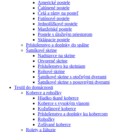
Americké postele
Čalúnené postele
Čelá a rámy na posteľ
Futónové postele
Jednolôžkové postele
Manželské postele
Postele s úložným priestorom
Sklápacie postele
Príslušenstvo a doplnky do spálne
Šatníkové skrine
Nadstavce na skrine
Otvorené skrine
Príslušenstvo ku skriniam
Rohové skrine
Šatníkové skrine s otočnými dverami
Šatníkové skrine s posuvnými dverami
Textil do domácnosti
Koberce a rohožky
Hladko tkané koberce
Koberce s vysokým vlasom
Kožušinové koberce
Príslušenstvo a doplnky ku kobercom
Rohožky
Zošívané koberce
Rolety a žáluzie