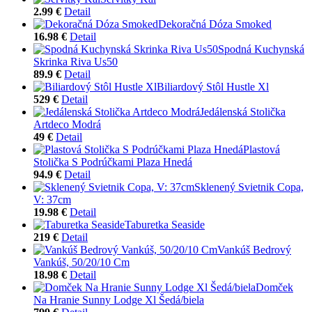
2.99 €
Detail
Dekoračná Dóza Smoked
16.98 €
Detail
Spodná Kuchynská
Skrinka Riva Us50
89.9 €
Detail
Biliardový Stôl Hustle Xl
529 €
Detail
Jedálenská Stolička
Artdeco Modrá
49 €
Detail
Plastová
Stolička S Podrúčkami Plaza Hnedá
94.9 €
Detail
Sklenený Svietnik Copa,
V: 37cm
19.98 €
Detail
Taburetka Seaside
219 €
Detail
Vankúš Bedrový
Vankúš, 50/20/10 Cm
18.98 €
Detail
Domček
Na Hranie Sunny Lodge Xl Šedá/biela