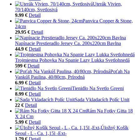
Uterák Vivien,
70/140cm, Svetlosivá
9.99 €
Detail
Panvica Copper & Stone,
24cm
29.95 €
Detail
Napínacie Prestieradlo Jersey Ca. 200x220cm Bavlna
44.9 €
Detail
Trojmiestna Pohovka Na Spanie Lazy Lukka Svetlohnedá
599 €
Detail
Poťah Na
Vankúš Paulina, 40/80cm, Prírodná
6.99 €
Detail
Tienidlo Na Svetlo Greeni
8.99 €
Detail
Sada Vkladacích Políc Unit
22 €
Detail
Rám Na Fotky Gitta 18
X 24 Cm
5.99 €
Detail
Úložný Košík
Seoul - L - Ca. 1,15l -Ext-
1.79 €
Detail