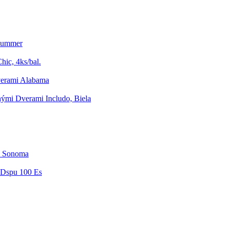
 Summer
hic, 4ks/bal.
verami Alabama
ými Dverami Includo, Biela
b Sonoma
 Dspu 100 Es