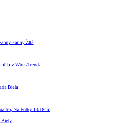
anny Fanny Žltá
tolíkov Wire -Trend-
ria Biela
attro, Na Fotky 13/18cm
 Biely