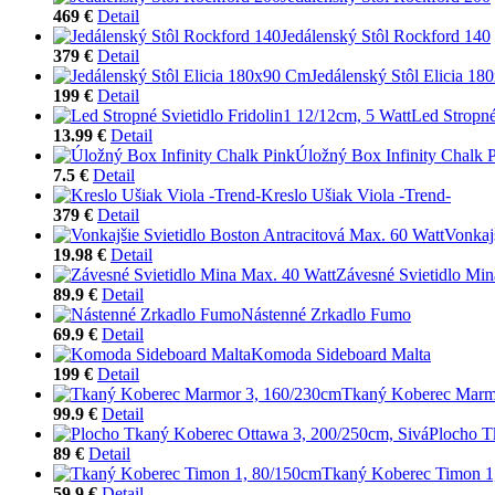
469 €
Detail
Jedálenský Stôl Rockford 140
379 €
Detail
Jedálenský Stôl Elicia 1
199 €
Detail
Led Stropné
13.99 €
Detail
Úložný Box Infinity Chalk 
7.5 €
Detail
Kreslo Ušiak Viola -Trend-
379 €
Detail
Vonkaj
19.98 €
Detail
Závesné Svietidlo Min
89.9 €
Detail
Nástenné Zrkadlo Fumo
69.9 €
Detail
Komoda Sideboard Malta
199 €
Detail
Tkaný Koberec Marm
99.9 €
Detail
Plocho T
89 €
Detail
Tkaný Koberec Timon 1
59.9 €
Detail