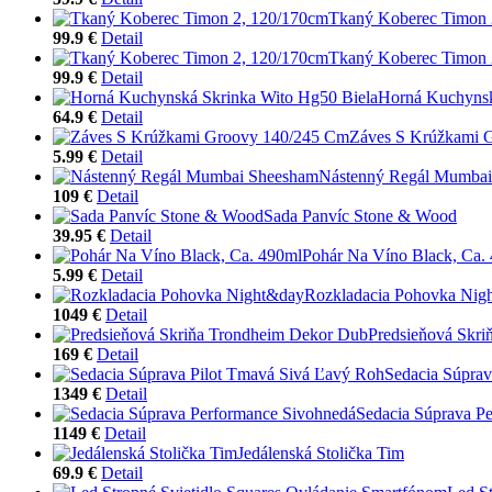
Tkaný Koberec Timon 
99.9 €
Detail
Tkaný Koberec Timon 
99.9 €
Detail
Horná Kuchynsk
64.9 €
Detail
Záves S Krúžkami 
5.99 €
Detail
Nástenný Regál Mumba
109 €
Detail
Sada Panvíc Stone & Wood
39.95 €
Detail
Pohár Na Víno Black, Ca.
5.99 €
Detail
Rozkladacia Pohovka Nig
1049 €
Detail
Predsieňová Skr
169 €
Detail
Sedacia Súprav
1349 €
Detail
Sedacia Súprava P
1149 €
Detail
Jedálenská Stolička Tim
69.9 €
Detail