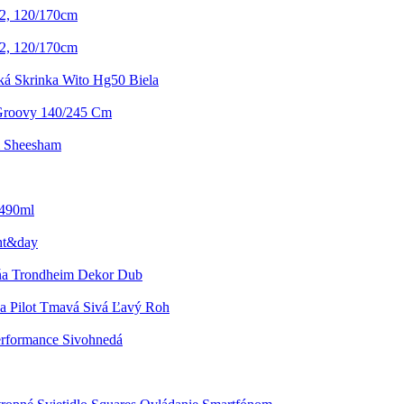
2, 120/170cm
2, 120/170cm
á Skrinka Wito Hg50 Biela
Groovy 140/245 Cm
i Sheesham
 490ml
ht&day
iňa Trondheim Dekor Dub
a Pilot Tmavá Sivá Ľavý Roh
erformance Sivohnedá