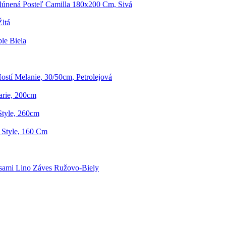
lúnená Posteľ Camilla 180x200 Cm, Sivá
ltá
le Biela
ostí Melanie, 30/50cm, Petrolejová
arie, 200cm
Style, 260cm
 Style, 160 Cm
sami Lino Záves Ružovo-Biely