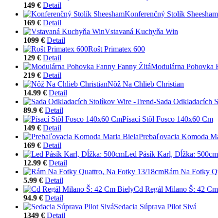
149 €
Detail
Konferenčný Stolík Sheesham
169 €
Detail
Vstavaná Kuchyňa Win
1099 €
Detail
Rošt Primatex 600
129 €
Detail
Modulárna Pohovka F
219 €
Detail
Nôž Na Chlieb Christian
14.99 €
Detail
Sada Odkladacích S
89.9 €
Detail
Písací Stôl Fosco 140x60 Cm
149 €
Detail
Prebaľovacia Komoda Ma
169 €
Detail
Led Pásík Karl, Dĺžka: 500cm
12.99 €
Detail
Rám Na Fotky Qu
5.99 €
Detail
Cd Regál Milano Š: 42 Cm
94.9 €
Detail
Sedacia Súprava Pilot Sivá
1349 €
Detail