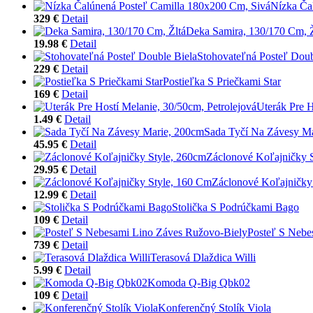
Nízka Ča
329 €
Detail
Deka Samira, 130/170 Cm, Ž
19.98 €
Detail
Stohovateľná Posteľ Doub
229 €
Detail
Postieľka S Priečkami Star
169 €
Detail
Uterák Pre H
1.49 €
Detail
Sada Tyčí Na Závesy M
45.95 €
Detail
Záclonové Koľajničky 
29.95 €
Detail
Záclonové Koľajničky
12.99 €
Detail
Stolička S Podrúčkami Bago
109 €
Detail
Posteľ S Nebe
739 €
Detail
Terasová Dlaždica Willi
5.99 €
Detail
Komoda Q-Big Qbk02
109 €
Detail
Konferenčný Stolík Viola