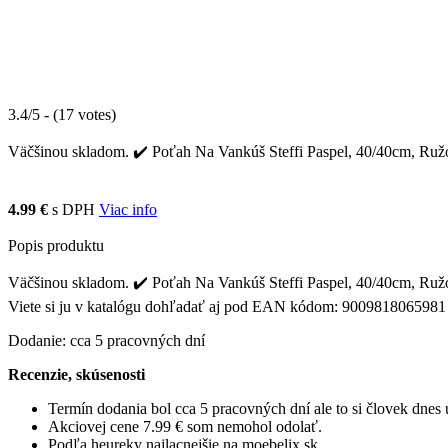
3.4/5 - (17 votes)
Väčšinou skladom. ✔️ Poťah Na Vankúš Steffi Paspel, 40/40cm, Ružová 
4.99 €
s DPH
Viac info
Popis produktu
Väčšinou skladom. ✔️ Poťah Na Vankúš Steffi Paspel, 40/40cm, Ružová
Viete si ju v katalógu dohľadať aj pod EAN kódom: 9009818065981
Dodanie: cca 5 pracovných dní
Recenzie, skúsenosti
Termín dodania bol cca 5 pracovných dní ale to si človek dne
Akciovej cene 7.99 € som nemohol odolať.
Podľa heureky najlacnejšie na moebelix.sk