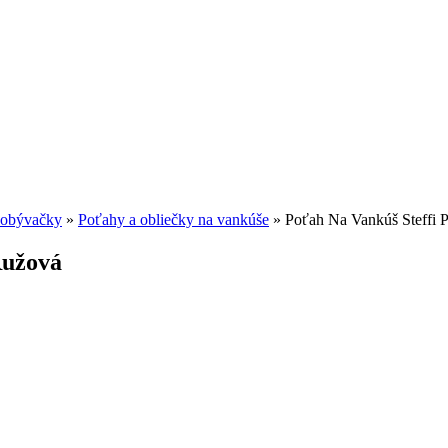
o obývačky
»
Poťahy a obliečky na vankúše
»
Poťah Na Vankúš Steffi 
Ružová