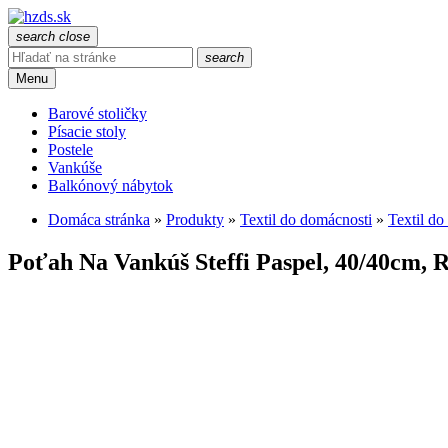
search
close
search
Menu
Barové stoličky
Písacie stoly
Postele
Vankúše
Balkónový nábytok
Domáca stránka
»
Produkty
»
Textil do domácnosti
»
Textil d
Poťah Na Vankúš Steffi Paspel, 40/40cm, 