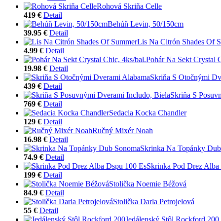
Rohová Skriňa Celle
419 €
Detail
Behúň Levin, 50/150cm
39.95 €
Detail
Lis Na Citrón Shades Of
4.99 €
Detail
Pohár Na Sekt Crystal C
19.98 €
Detail
Skriňa S Otočnými D
439 €
Detail
Skriňa S Posuvn
769 €
Detail
Sedacia Kocka Chandler
129 €
Detail
Ručný Mixér Noah
16.98 €
Detail
Skrinka Na Topánky Du
74.9 €
Detail
Skrinka Pod Drez Alba
199 €
Detail
Stolička Noemie Béžová
84.9 €
Detail
Stolička Darla Petrojelová
55 €
Detail
Jedálenský Stôl Rockford 200