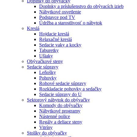
Doplnky do obývačky
Doplnky a príslušenstvo do obývacích izieb
Nábytkové osvetlenie
Podstavce pod TV
Údržba a starostlivosť o nábytok
Kreslá
Hojdacie kreslá
Relaxačné kreslá
Sedacie vaky a kocky
Taburetky
Ušiaky
Obývačkové steny
Sedacie súpravy
Leňošky
Pohovky
Rohové sedacie súpravy
Rozkladacie pohovky a sedačky
Sedacie súpravy do U
Sektorový nábytok do obývačky
Komody do obývačky
Nábytkové programy
Nástenné police
Regály a deliace steny
Vitríny
Stolíky do obývačky