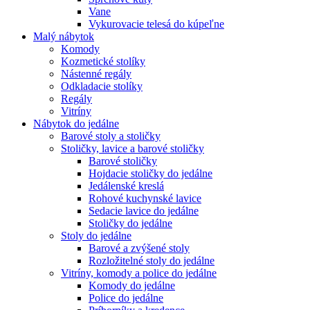
Vane
Vykurovacie telesá do kúpeľne
Malý nábytok
Komody
Kozmetické stolíky
Nástenné regály
Odkladacie stolíky
Regály
Vitríny
Nábytok do jedálne
Barové stoly a stoličky
Stoličky, lavice a barové stoličky
Barové stoličky
Hojdacie stoličky do jedálne
Jedálenské kreslá
Rohové kuchynské lavice
Sedacie lavice do jedálne
Stoličky do jedálne
Stoly do jedálne
Barové a zvýšené stoly
Rozložitelné stoly do jedálne
Vitríny, komody a police do jedálne
Komody do jedálne
Police do jedálne