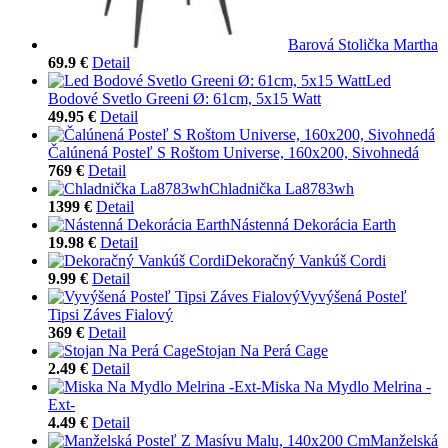
Barová Stolička Martha
69.9 €
Detail
Led
Bodové Svetlo Greeni Ø: 61cm, 5x15 Watt
49.95 €
Detail
Čalúnená Posteľ S Roštom Universe, 160x200, Sivohnedá
769 €
Detail
Chladnička La8783wh
1399 €
Detail
Nástenná Dekorácia Earth
19.98 €
Detail
Dekoračný Vankúš Cordi
9.99 €
Detail
Vyvýšená Posteľ
Tipsi Záves Fialový
369 €
Detail
Stojan Na Perá Cage
2.49 €
Detail
Miska Na Mydlo Melrina -
Ext-
4.49 €
Detail
Manželská