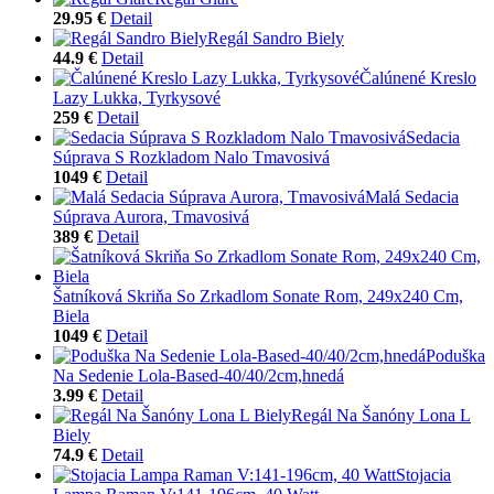
29.95 €
Detail
Regál Sandro Biely
44.9 €
Detail
Čalúnené Kreslo
Lazy Lukka, Tyrkysové
259 €
Detail
Sedacia
Súprava S Rozkladom Nalo Tmavosivá
1049 €
Detail
Malá Sedacia
Súprava Aurora, Tmavosivá
389 €
Detail
Šatníková Skriňa So Zrkadlom Sonate Rom, 249x240 Cm,
Biela
1049 €
Detail
Poduška
Na Sedenie Lola-Based-40/40/2cm,hnedá
3.99 €
Detail
Regál Na Šanóny Lona L
Biely
74.9 €
Detail
Stojacia