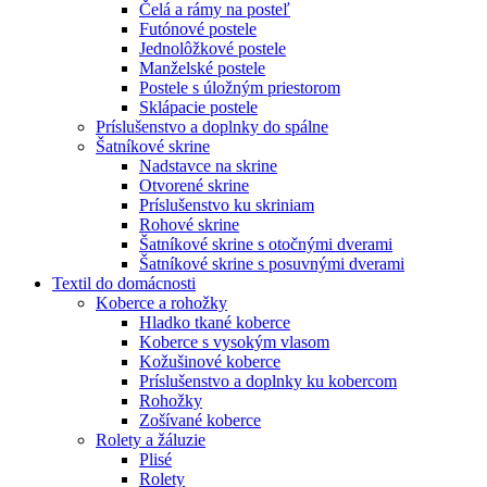
Čelá a rámy na posteľ
Futónové postele
Jednolôžkové postele
Manželské postele
Postele s úložným priestorom
Sklápacie postele
Príslušenstvo a doplnky do spálne
Šatníkové skrine
Nadstavce na skrine
Otvorené skrine
Príslušenstvo ku skriniam
Rohové skrine
Šatníkové skrine s otočnými dverami
Šatníkové skrine s posuvnými dverami
Textil do domácnosti
Koberce a rohožky
Hladko tkané koberce
Koberce s vysokým vlasom
Kožušinové koberce
Príslušenstvo a doplnky ku kobercom
Rohožky
Zošívané koberce
Rolety a žáluzie
Plisé
Rolety