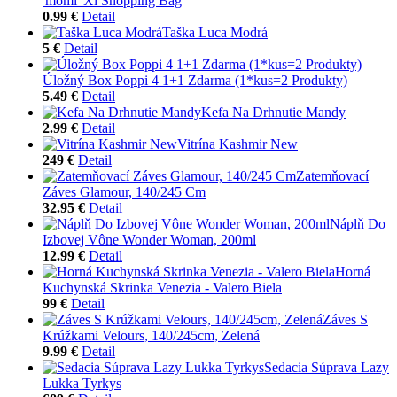
'mömi' Xl Shopping Bag
0.99 €
Detail
Taška Luca Modrá
5 €
Detail
Úložný Box Poppi 4 1+1 Zdarma (1*kus=2 Produkty)
5.49 €
Detail
Kefa Na Drhnutie Mandy
2.99 €
Detail
Vitrína Kashmir New
249 €
Detail
Zatemňovací
Záves Glamour, 140/245 Cm
32.95 €
Detail
Náplň Do
Izbovej Vône Wonder Woman, 200ml
12.99 €
Detail
Horná
Kuchynská Skrinka Venezia - Valero Biela
99 €
Detail
Záves S
Krúžkami Velours, 140/245cm, Zelená
9.99 €
Detail
Sedacia Súprava Lazy
Lukka Tyrkys