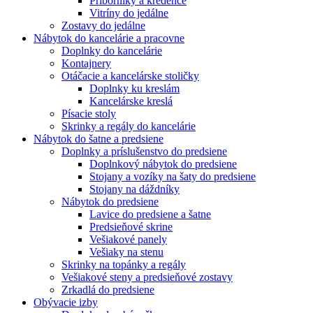
Príborníky a kredence
Vitríny do jedálne
Zostavy do jedálne
Nábytok do kancelárie a pracovne
Doplnky do kancelárie
Kontajnery
Otáčacie a kancelárske stoličky
Doplnky ku kreslám
Kancelárske kreslá
Písacie stoly
Skrinky a regály do kancelárie
Nábytok do šatne a predsiene
Doplnky a príslušenstvo do predsiene
Doplnkový nábytok do predsiene
Stojany a vozíky na šaty do predsiene
Stojany na dáždníky
Nábytok do predsiene
Lavice do predsiene a šatne
Predsieňové skrine
Vešiakové panely
Vešiaky na stenu
Skrinky na topánky a regály
Vešiakové steny a predsieňové zostavy
Zrkadlá do predsiene
Obývacie izby