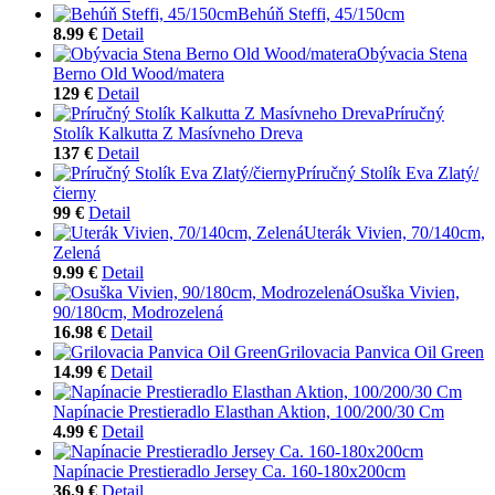
Behúň Steffi, 45/150cm
8.99 €
Detail
Obývacia Stena
Berno Old Wood/matera
129 €
Detail
Príručný
Stolík Kalkutta Z Masívneho Dreva
137 €
Detail
Príručný Stolík Eva Zlatý/
čierny
99 €
Detail
Uterák Vivien, 70/140cm,
Zelená
9.99 €
Detail
Osuška Vivien,
90/180cm, Modrozelená
16.98 €
Detail
Grilovacia Panvica Oil Green
14.99 €
Detail
Napínacie Prestieradlo Elasthan Aktion, 100/200/30 Cm
4.99 €
Detail
Napínacie Prestieradlo Jersey Ca. 160-180x200cm
36.9 €
Detail