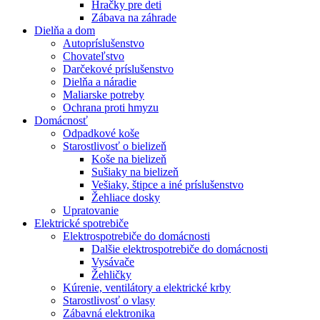
Hračky pre deti
Zábava na záhrade
Dielňa a dom
Autopríslušenstvo
Chovateľstvo
Darčekové príslušenstvo
Dielňa a náradie
Maliarske potreby
Ochrana proti hmyzu
Domácnosť
Odpadkové koše
Starostlivosť o bielizeň
Koše na bielizeň
Sušiaky na bielizeň
Vešiaky, štipce a iné príslušenstvo
Žehliace dosky
Upratovanie
Elektrické spotrebiče
Elektrospotrebiče do domácnosti
Dalšie elektrospotrebiče do domácnosti
Vysávače
Žehličky
Kúrenie, ventilátory a elektrické krby
Starostlivosť o vlasy
Zábavná elektronika