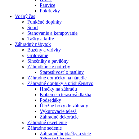
Panvice
Pokrievky
Voľný čas
Funkčné doplnky
Šport
Stanovanie a kempovanie
Tašky a kufre
Záhradný nábytok
Bazény a vírivky
Grilovanie
Slnečníky a pavilóny
Záhradkárske potreby
Starostlivosť o rastliny
Záhradné domčeky na náradie
Záhradné doplnky a príslušenstvo
Hračky na záhradu
Koberce a terasová dlažba
Podsedáky
Úložné boxy do záhrady
Vykurovacie telesá
Záhradné dekorácie
Záhradné osvetlenie
Záhradné sedenie
Záhradné hojdačky a siete