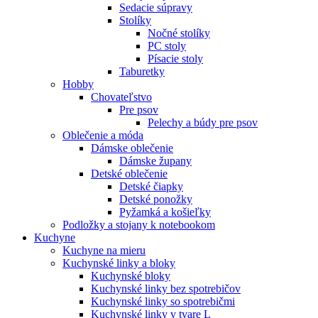
Sedacie súpravy
Stolíky
Nočné stolíky
PC stoly
Písacie stoly
Taburetky
Hobby
Chovateľstvo
Pre psov
Pelechy a búdy pre psov
Oblečenie a móda
Dámske oblečenie
Dámske župany
Detské oblečenie
Detské čiapky
Detské ponožky
Pyžamká a košieľky
Podložky a stojany k notebookom
Kuchyne
Kuchyne na mieru
Kuchynské linky a bloky
Kuchynské bloky
Kuchynské linky bez spotrebičov
Kuchynské linky so spotrebičmi
Kuchynské linky v tvare L