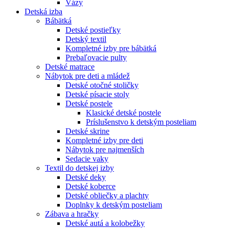
Vázy
Detská izba
Bábätká
Detské postieľky
Detský textil
Kompletné izby pre bábätká
Prebaľovacie pulty
Detské matrace
Nábytok pre deti a mládež
Detské otočné stoličky
Detské písacie stoly
Detské postele
Klasické detské postele
Príslušenstvo k detským posteliam
Detské skrine
Kompletné izby pre deti
Nábytok pre najmenších
Sedacie vaky
Textil do detskej izby
Detské deky
Detské koberce
Detské obliečky a plachty
Doplnky k detským posteliam
Zábava a hračky
Detské autá a kolobežky