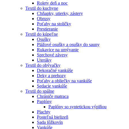
Rolety deň a noc
Textil do kuchyne
Chňapky, utierky, zástery
Obrusy
Poťahy na stoličky
Prestieranie
Textil do kúpeľne
Osušky
Plážové osušky a osušky do sauny
Rukavice na umývanie
Sprchové závesy
Uteráky
Textil do obývačky
Dekoračné vankúše
Deky a prehozy
Poťahy a obliečky na vankúše
Sedacie vankúše
Textil do spálne
Chrániče matraca
Paplóny
Paplóny so syntetickou výplňou
Plachty
Posteľná bielizeň
Sada lôžkovín
Vankúše