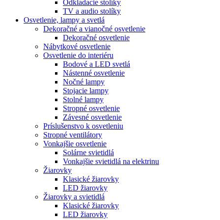
Odkladacie stolíky
TV a audio stolíky
Osvetlenie, lampy a svetlá
Dekoračné a vianočné osvetlenie
Dekoračné osvetlenie
Nábytkové osvetlenie
Osvetlenie do interiéru
Bodové a LED svetlá
Nástenné osvetlenie
Nočné lampy
Stojacie lampy
Stolné lampy
Stropné osvetlenie
Závesné osvetlenie
Príslušenstvo k osvetleniu
Stropné ventilátory
Vonkajšie osvetlenie
Solárne svietidlá
Vonkajšie svietidlá na elektrinu
Žiarovky
Klasické žiarovky
LED žiarovky
Žiarovky a svietidlá
Klasické žiarovky
LED žiarovky