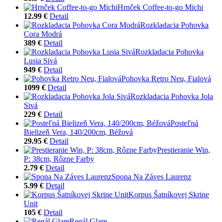
Hrnček Coffee-to-go Michi
12.99 €
Detail
Rozkladacia Pohovka
Cora Modrá
389 €
Detail
Rozkladacia Pohovka
Lusia Sivá
949 €
Detail
Pohovka Retro Neu, Fialová
1099 €
Detail
Rozkladacia Pohovka Jola
Sivá
229 €
Detail
Posteľná
Bielizeň Vera, 140/200cm, Béžová
29.95 €
Detail
Prestieranie Win,
P: 38cm, Rôzne Farby
2.79 €
Detail
Spona Na Záves Laurenz
5.99 €
Detail
Korpus Šatníkovej Skrine
Unit
105 €
Detail
Regál Glare