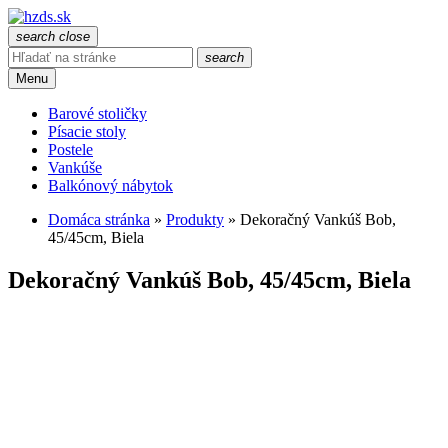
search
close
search
Menu
Barové stoličky
Písacie stoly
Postele
Vankúše
Balkónový nábytok
Domáca stránka
»
Produkty
»
Dekoračný Vankúš Bob,
45/45cm, Biela
Dekoračný Vankúš Bob, 45/45cm, Biela