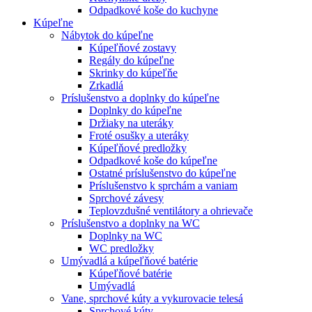
Odpadkové koše do kuchyne
Kúpeľne
Nábytok do kúpeľne
Kúpeľňové zostavy
Regály do kúpeľne
Skrinky do kúpeľňe
Zrkadlá
Príslušenstvo a doplnky do kúpeľne
Doplnky do kúpeľne
Držiaky na uteráky
Froté osušky a uteráky
Kúpeľňové predložky
Odpadkové koše do kúpeľne
Ostatné príslušenstvo do kúpeľne
Príslušenstvo k sprchám a vaniam
Sprchové závesy
Teplovzdušné ventilátory a ohrievače
Príslušenstvo a doplnky na WC
Doplnky na WC
WC predložky
Umývadlá a kúpeľňové batérie
Kúpeľňové batérie
Umývadlá
Vane, sprchové kúty a vykurovacie telesá
Sprchové kúty