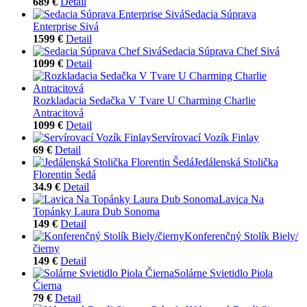
689 €
Detail
Sedacia Súprava
Enterprise Sivá
1599 €
Detail
Sedacia Súprava Chef Sivá
1099 €
Detail
Rozkladacia Sedačka V Tvare U Charming Charlie
Antracitová
1099 €
Detail
Servírovací Vozík Finlay
69 €
Detail
Jedálenská Stolička
Florentin Šedá
34.9 €
Detail
Lavica Na
Topánky Laura Dub Sonoma
149 €
Detail
Konferenčný Stolík Biely/
čierny
149 €
Detail
Solárne Svietidlo Piola
Čierna
79 €
Detail