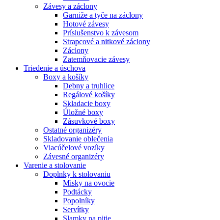
Závesy a záclony
Garniže a tyče na záclony
Hotové závesy
Príslušenstvo k závesom
Strapcové a nitkové záclony
Záclony
Zatemňovacie závesy
Triedenie a úschova
Boxy a košíky
Debny a truhlice
Regálové košíky
Skladacie boxy
Úložné boxy
Zásuvkové boxy
Ostatné organizéry
Skladovanie oblečenia
Viacúčelové vozíky
Závesné organizéry
Varenie a stolovanie
Doplnky k stolovaniu
Misky na ovocie
Podtácky
Popolníky
Servítky
Slamky na pitie