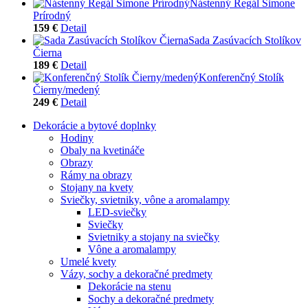
Nástenný Regál Simone
Prírodný
159 €
Detail
Sada Zasúvacích Stolíkov
Čierna
189 €
Detail
Konferenčný Stolík
Čierny/medený
249 €
Detail
Dekorácie a bytové doplnky
Hodiny
Obaly na kvetináče
Obrazy
Rámy na obrazy
Stojany na kvety
Sviečky, svietniky, vône a aromalampy
LED-sviečky
Sviečky
Svietniky a stojany na sviečky
Vône a aromalampy
Umelé kvety
Vázy, sochy a dekoračné predmety
Dekorácie na stenu
Sochy a dekoračné predmety