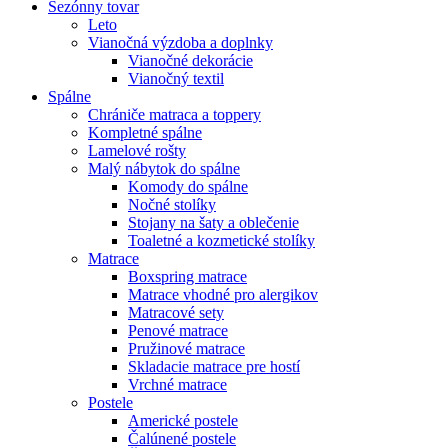
Sezónny tovar
Leto
Vianočná výzdoba a doplnky
Vianočné dekorácie
Vianočný textil
Spálne
Chrániče matraca a toppery
Kompletné spálne
Lamelové rošty
Malý nábytok do spálne
Komody do spálne
Nočné stolíky
Stojany na šaty a oblečenie
Toaletné a kozmetické stolíky
Matrace
Boxspring matrace
Matrace vhodné pro alergikov
Matracové sety
Penové matrace
Pružinové matrace
Skladacie matrace pre hostí
Vrchné matrace
Postele
Americké postele
Čalúnené postele