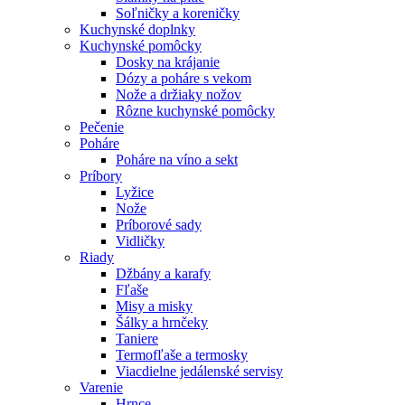
Soľničky a koreničky
Kuchynské doplnky
Kuchynské pomôcky
Dosky na krájanie
Dózy a poháre s vekom
Nože a držiaky nožov
Rôzne kuchynské pomôcky
Pečenie
Poháre
Poháre na víno a sekt
Príbory
Lyžice
Nože
Príborové sady
Vidličky
Riady
Džbány a karafy
Fľaše
Misy a misky
Šálky a hrnčeky
Taniere
Termofľaše a termosky
Viacdielne jedálenské servisy
Varenie
Hrnce