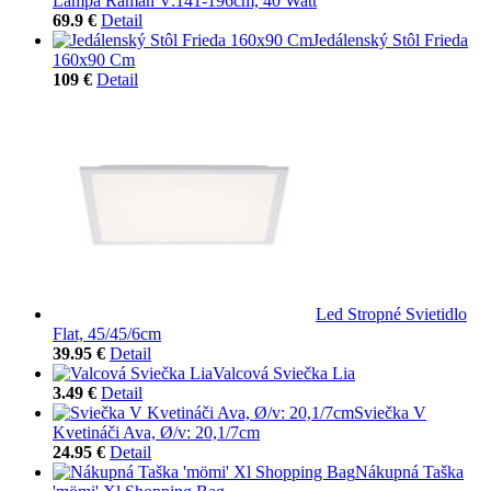
Lampa Raman V:141-196cm, 40 Watt
69.9 €
Detail
Jedálenský Stôl Frieda
160x90 Cm
109 €
Detail
Led Stropné Svietidlo
Flat, 45/45/6cm
39.95 €
Detail
Valcová Sviečka Lia
3.49 €
Detail
Sviečka V
Kvetináči Ava, Ø/v: 20,1/7cm
24.95 €
Detail
Nákupná Taška