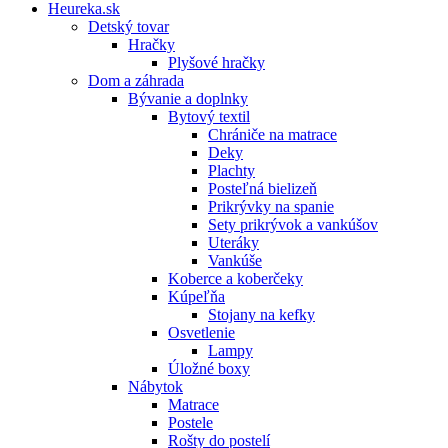
Heureka.sk
Detský tovar
Hračky
Plyšové hračky
Dom a záhrada
Bývanie a doplnky
Bytový textil
Chrániče na matrace
Deky
Plachty
Posteľná bielizeň
Prikrývky na spanie
Sety prikrývok a vankúšov
Uteráky
Vankúše
Koberce a koberčeky
Kúpeľňa
Stojany na kefky
Osvetlenie
Lampy
Úložné boxy
Nábytok
Matrace
Postele
Rošty do postelí