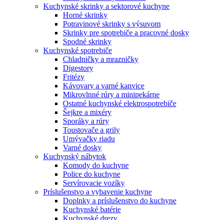
Kuchynské skrinky a sektorové kuchyne
Horné skrinky
Potravinové skrinky s výsuvom
Skrinky pre spotrebiče a pracovné dosky
Spodné skrinky
Kuchynské spotrebiče
Chladničky a mrazničky
Digestory
Fritézy
Kávovary a varné kanvice
Mikrovlnné rúry a minipekárne
Ostatné kuchynské elektrospotrebiče
Šejkre a mixéry
Sporáky a rúry
Toustovače a grily
Umývačky riadu
Varné dosky
Kuchynský nábytok
Komody do kuchyne
Police do kuchyne
Servírovacie vozíky
Príslušenstvo a vybavenie kuchyne
Doplnky a príslušenstvo do kuchyne
Kuchynské batérie
Kuchynské drezy