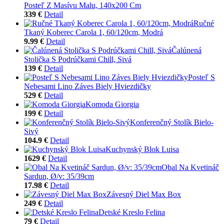
Posteľ Z Masívu Malu, 140x200 Cm
339 €
Detail
Ručné
Tkaný Koberec Carola 1, 60/120cm, Modrá
9.99 €
Detail
Čalúnená
Stolička S Podrúčkami Chill, Sivá
139 €
Detail
Posteľ S
Nebesami Lino Záves Biely Hviezdičky
529 €
Detail
Komoda Giorgia
199 €
Detail
Konferenčný Stolík Bielo-
Sivý
104.9 €
Detail
Kuchynský Blok Luisa
1629 €
Detail
Obal Na Kvetináč
Sardun, Ø/v: 35/39cm
17.98 €
Detail
Závesný Diel Max Box
249 €
Detail
Detské Kreslo Felina
79 €
Detail