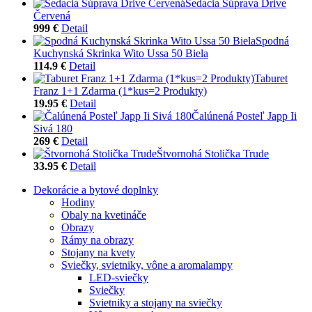
Sedacia Súprava Drive
Červená
999 €
Detail
Spodná
Kuchynská Skrinka Wito Ussa 50 Biela
114.9 €
Detail
Taburet
Franz 1+1 Zdarma (1*kus=2 Produkty)
19.95 €
Detail
Čalúnená Posteľ Japp Ii
Sivá 180
269 €
Detail
Štvornohá Stolička Trude
33.95 €
Detail
Dekorácie a bytové doplnky
Hodiny
Obaly na kvetináče
Obrazy
Rámy na obrazy
Stojany na kvety
Sviečky, svietniky, vône a aromalampy
LED-sviečky
Sviečky
Svietniky a stojany na sviečky