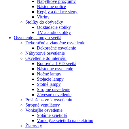
Nábytkové programy
Nástenné police
Regály a deliace steny
Vitríny
Stolíky do obývačky
Odkladacie stolíky
TV a audio stolíky
Osvetlenie, lampy a svetlá
Dekoračné a vianočné osvetlenie
Dekoračné osvetlenie
Nábytkové osvetlenie
Osvetlenie do interiéru
Bodové a LED svetlá
Nástenné osvetlenie
Nočné lampy
Stojacie lampy
Stolné lampy
Stropné osvetlenie
Závesné osvetlenie
Príslušenstvo k osvetleniu
Stropné ventilátory
Vonkajšie osvetlenie
Solárne svietidlá
Vonkajšie svietidlá na elektrinu
Žiarovky