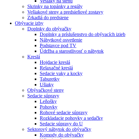
Vešiaky na stenu
Skrinky na topánky a regály
Vešiakové steny a predsieňové zostavy
Zrkadlá do predsiene
Obývacie izby
Doplnky do obývačky
Doplnky a príslušenstvo do obývacích izieb
Nábytkové osvetlenie
Podstavce pod TV
Údržba a starostlivosť o nábytok
Kreslá
Hojdacie kreslá
Relaxačné kreslá
Sedacie vaky a kocky
Taburetky
Ušiaky
Obývačkové steny
Sedacie súpravy
Leňošky
Pohovky
Rohové sedacie súpravy
Rozkladacie pohovky a sedačky
Sedacie súpravy do U
Sektorový nábytok do obývačky
Komody do obývačky