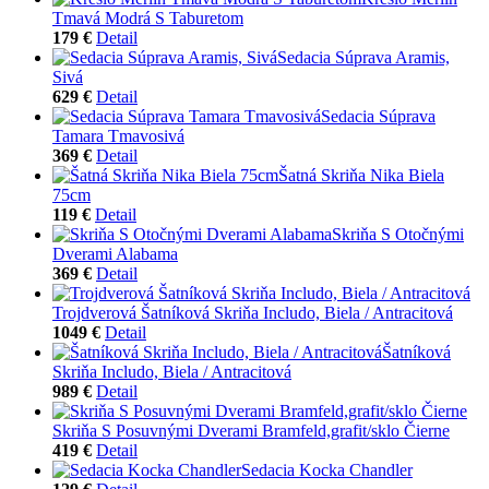
Tmavá Modrá S Taburetom
179 €
Detail
Sedacia Súprava Aramis,
Sivá
629 €
Detail
Sedacia Súprava
Tamara Tmavosivá
369 €
Detail
Šatná Skriňa Nika Biela
75cm
119 €
Detail
Skriňa S Otočnými
Dverami Alabama
369 €
Detail
Trojdverová Šatníková Skriňa Includo, Biela / Antracitová
1049 €
Detail
Šatníková
Skriňa Includo, Biela / Antracitová
989 €
Detail
Skriňa S Posuvnými Dverami Bramfeld,grafit/sklo Čierne
419 €
Detail
Sedacia Kocka Chandler