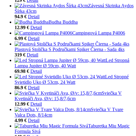
129 €
Detail
Závesná Skrinka Aydos
Šírka 43cm
94.9 €
Detail
Budha Buddha
12.99 €
Detail
Campingová Lampa P4006
6.99 €
Detail
Plastová Stolička S Područkami Spiker Čierna - Sada 4ks
319 €
Detail
Led Stropná
Lampa Jupiter Ø 59cm, 40 Watt
69.98 €
Detail
Led Stropné
Svietidlo Uko Ø 53cm, 24 Watt
86.9 €
Detail
Sviečka V
Kvetináči Ava, Ø/v: 15,8/7,6cm
12.99 €
Detail
Sviečka V Tvare
Valca Dots, 8/14cm
4.99 €
Detail
Taburetka Miu Magic
Formula Sivá