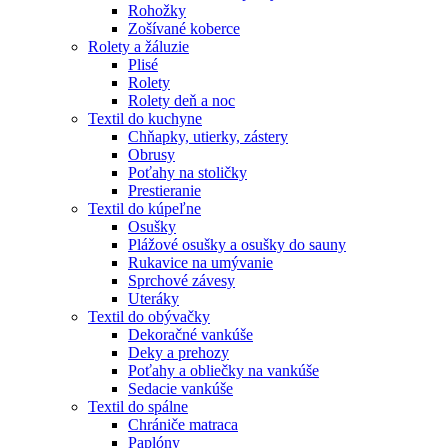
Rohožky
Zošívané koberce
Rolety a žáluzie
Plisé
Rolety
Rolety deň a noc
Textil do kuchyne
Chňapky, utierky, zástery
Obrusy
Poťahy na stoličky
Prestieranie
Textil do kúpeľne
Osušky
Plážové osušky a osušky do sauny
Rukavice na umývanie
Sprchové závesy
Uteráky
Textil do obývačky
Dekoračné vankúše
Deky a prehozy
Poťahy a obliečky na vankúše
Sedacie vankúše
Textil do spálne
Chrániče matraca
Paplóny