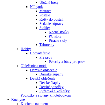
Úložné boxy
Nábytok
Matrace
Postele
Rošty do postelí
Sedacie súpravy
Stolíky
Nočné stolíky
PC stoly
Písacie stoly
Taburetky
Hobby
Chovateľstvo
Pre psov
Pelechy a búdy pre psov
Oblečenie a móda
Dámske oblečenie
Dámske župany
Detské oblečenie
Detské čiapky
Detské ponožky
Pyžamká a košieľky
Podložky a stojany k notebookom
Kuchyne
Kuchyne na mieru