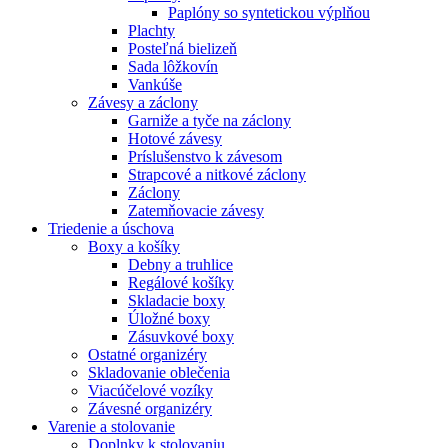
Paplóny so syntetickou výplňou
Plachty
Posteľná bielizeň
Sada lôžkovín
Vankúše
Závesy a záclony
Garniže a tyče na záclony
Hotové závesy
Príslušenstvo k závesom
Strapcové a nitkové záclony
Záclony
Zatemňovacie závesy
Triedenie a úschova
Boxy a košíky
Debny a truhlice
Regálové košíky
Skladacie boxy
Úložné boxy
Zásuvkové boxy
Ostatné organizéry
Skladovanie oblečenia
Viacúčelové vozíky
Závesné organizéry
Varenie a stolovanie
Doplnky k stolovaniu