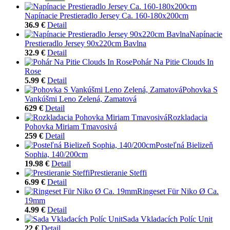
Napínacie Prestieradlo Jersey Ca. 160-180x200cm
36.9 €
Detail
Napínacie
Prestieradlo Jersey 90x220cm Bavlna
32.9 €
Detail
Pohár Na Pitie Clouds In
Rose
5.99 €
Detail
Pohovka S
Vankúšmi Leno Zelená, Zamatová
629 €
Detail
Rozkladacia
Pohovka Miriam Tmavosivá
259 €
Detail
Posteľná Bielizeň
Sophia, 140/200cm
19.98 €
Detail
Prestieranie Steffi
6.99 €
Detail
Ringeset Für Niko Ø Ca.
19mm
4.99 €
Detail
Sada Vkladacích Políc Unit
22 €
Detail