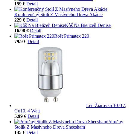
159 €
Detail
Konferenčný Stolí Z Masívneho Dreva Akácie
229 €
Detail
Kôš Na Bielizeň Denise
16.98 €
Detail
Rošt Primatex 220
79.9 €
Detail
Led Žiarovka 10717,
Gu10, 4 Watt
5.99 €
Detail
Príručný
Stolík Z Masívneho Dreva Sheesham
145 €
Detail