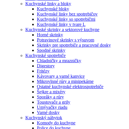
Kuchynské linky a bloky
Kuchynské bloky
Kuchynské linky bez spotrebičov
Kuchynské linky so spotrebičmi
Kuchynské linky v tvare L
Kuchynské skrinky a sektorové kuchyne
Horné skrinky
Potravinové skrinky s výsuvom
Skrinky pre spotrebiče a pracovné dosky
Spodné skrinky
Kuchynské spotrebiče
Chladničky a mrazničky
Digestory
Fritézy
Kávovary a varné kanvice
Mikrovlnné rúry a minipekárne
Ostatné kuchynské elektrospotrebiče
Šejkre a mixéry
Sporáky a rúry
Toustovače a grily
Umývačky riadu
Varné dosky
Kuchynský nábytok
Komody do kuchyne
Police do kuchyne