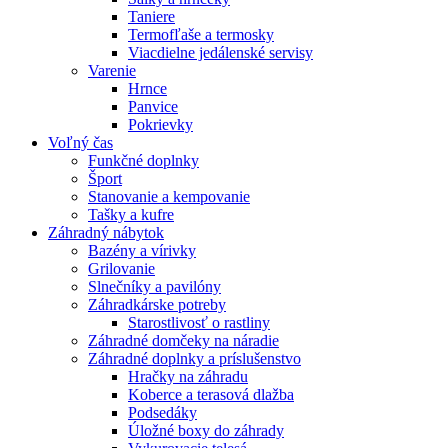
Taniere
Termofľaše a termosky
Viacdielne jedálenské servisy
Varenie
Hrnce
Panvice
Pokrievky
Voľný čas
Funkčné doplnky
Šport
Stanovanie a kempovanie
Tašky a kufre
Záhradný nábytok
Bazény a vírivky
Grilovanie
Slnečníky a pavilóny
Záhradkárske potreby
Starostlivosť o rastliny
Záhradné domčeky na náradie
Záhradné doplnky a príslušenstvo
Hračky na záhradu
Koberce a terasová dlažba
Podsedáky
Úložné boxy do záhrady