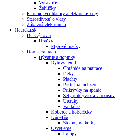
Vysávače
Žehličky
Kúrenie, ventilátory a elektrické krby
Starostlivosť o vlasy
Zábavná elektronika
Heureka.sk
Detský tovar
Hračky
Plyšové hračky
Dom a záhrada
Bývanie a doplnky
Bytový textil
Chrániče na matrace
Deky
Plachty
Posteľná bielizeň
Prikrývky na spanie
Sety prikrývok a vankúšov
Uteráky
Vankúše
Koberce a koberčeky
Kúpeľňa
Stojany na kefky
Osvetlenie
Lampy