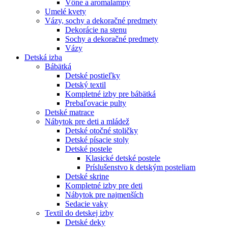
Vône a aromalampy
Umelé kvety
Vázy, sochy a dekoračné predmety
Dekorácie na stenu
Sochy a dekoračné predmety
Vázy
Detská izba
Bábätká
Detské postieľky
Detský textil
Kompletné izby pre bábätká
Prebaľovacie pulty
Detské matrace
Nábytok pre deti a mládež
Detské otočné stoličky
Detské písacie stoly
Detské postele
Klasické detské postele
Príslušenstvo k detským posteliam
Detské skrine
Kompletné izby pre deti
Nábytok pre najmenších
Sedacie vaky
Textil do detskej izby
Detské deky