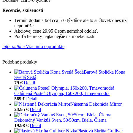
Dodanie: cca 5-6 týždňov
Recenzie, skúsenosti
Termín dodania bol cca 5-6 týždňov ale to si človek dnes už
nepomôže
Akciovej cene 29.95 € som nemohol odolať.
Podľa heureky najlacnejšie na moebelix.sk
info_outline
Viac info o produkte
Podobné produkty
Barová Stolička Kona
Svetlá Šedá
79 €
Detail
Čalúnená Posteľ Olympia, 160x200, Tmavomodrá
569 €
Detail
Nástenná Dekorácia Mirror
24.95 €
Detail
Dekoračný Vankúš Sven, 50/50cm, Biela, Čierna
19.98 €
Detail
Plastová Skriňa Gulliver