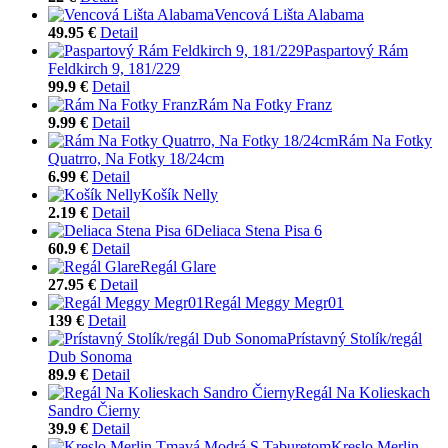
Vencová Lišta Alabama
49.95 €
Detail
Paspartový Rám
Feldkirch 9, 181/229
99.9 €
Detail
Rám Na Fotky Franz
9.99 €
Detail
Rám Na Fotky
Quatrro, Na Fotky 18/24cm
6.99 €
Detail
Košík Nelly
2.19 €
Detail
Deliaca Stena Pisa 6
60.9 €
Detail
Regál Glare
27.95 €
Detail
Regál Meggy Megr01
139 €
Detail
Prístavný Stolík/regál
Dub Sonoma
89.9 €
Detail
Regál Na Kolieskach
Sandro Čierny
39.9 €
Detail
Kreslo Merlin