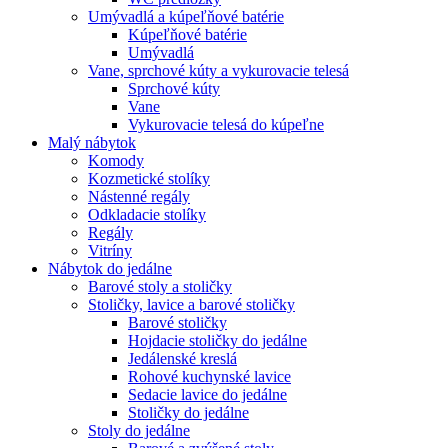
Umývadlá a kúpeľňové batérie
Kúpeľňové batérie
Umývadlá
Vane, sprchové kúty a vykurovacie telesá
Sprchové kúty
Vane
Vykurovacie telesá do kúpeľne
Malý nábytok
Komody
Kozmetické stolíky
Nástenné regály
Odkladacie stolíky
Regály
Vitríny
Nábytok do jedálne
Barové stoly a stoličky
Stoličky, lavice a barové stoličky
Barové stoličky
Hojdacie stoličky do jedálne
Jedálenské kreslá
Rohové kuchynské lavice
Sedacie lavice do jedálne
Stoličky do jedálne
Stoly do jedálne