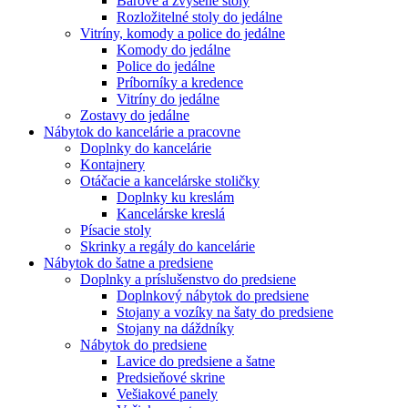
Barové a zvýšené stoly
Rozložitelné stoly do jedálne
Vitríny, komody a police do jedálne
Komody do jedálne
Police do jedálne
Príborníky a kredence
Vitríny do jedálne
Zostavy do jedálne
Nábytok do kancelárie a pracovne
Doplnky do kancelárie
Kontajnery
Otáčacie a kancelárske stoličky
Doplnky ku kreslám
Kancelárske kreslá
Písacie stoly
Skrinky a regály do kancelárie
Nábytok do šatne a predsiene
Doplnky a príslušenstvo do predsiene
Doplnkový nábytok do predsiene
Stojany a vozíky na šaty do predsiene
Stojany na dáždníky
Nábytok do predsiene
Lavice do predsiene a šatne
Predsieňové skrine
Vešiakové panely