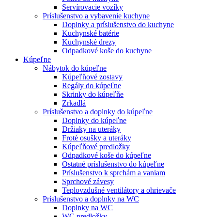
Servírovacie vozíky
Príslušenstvo a vybavenie kuchyne
Doplnky a príslušenstvo do kuchyne
Kuchynské batérie
Kuchynské drezy
Odpadkové koše do kuchyne
Kúpeľne
Nábytok do kúpeľne
Kúpeľňové zostavy
Regály do kúpeľne
Skrinky do kúpeľňe
Zrkadlá
Príslušenstvo a doplnky do kúpeľne
Doplnky do kúpeľne
Držiaky na uteráky
Froté osušky a uteráky
Kúpeľňové predložky
Odpadkové koše do kúpeľne
Ostatné príslušenstvo do kúpeľne
Príslušenstvo k sprchám a vaniam
Sprchové závesy
Teplovzdušné ventilátory a ohrievače
Príslušenstvo a doplnky na WC
Doplnky na WC
WC predložky