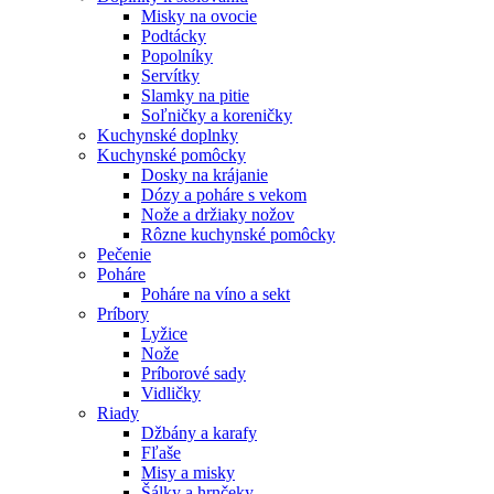
Misky na ovocie
Podtácky
Popolníky
Servítky
Slamky na pitie
Soľničky a koreničky
Kuchynské doplnky
Kuchynské pomôcky
Dosky na krájanie
Dózy a poháre s vekom
Nože a držiaky nožov
Rôzne kuchynské pomôcky
Pečenie
Poháre
Poháre na víno a sekt
Príbory
Lyžice
Nože
Príborové sady
Vidličky
Riady
Džbány a karafy
Fľaše
Misy a misky
Šálky a hrnčeky