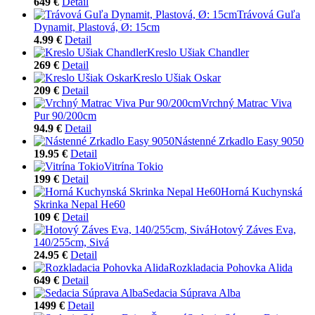
649 €
Detail
Trávová Guľa
Dynamit, Plastová, Ø: 15cm
4.99 €
Detail
Kreslo Ušiak Chandler
269 €
Detail
Kreslo Ušiak Oskar
209 €
Detail
Vrchný Matrac Viva
Pur 90/200cm
94.9 €
Detail
Nástenné Zrkadlo Easy 9050
19.95 €
Detail
Vitrína Tokio
199 €
Detail
Horná Kuchynská
Skrinka Nepal He60
109 €
Detail
Hotový Záves Eva,
140/255cm, Sivá
24.95 €
Detail
Rozkladacia Pohovka Alida
649 €
Detail
Sedacia Súprava Alba
1499 €
Detail