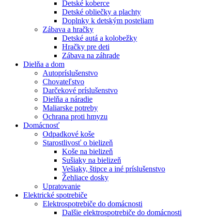
Detské koberce
Detské obliečky a plachty
Doplnky k detským posteliam
Zábava a hračky
Detské autá a kolobežky
Hračky pre deti
Zábava na záhrade
Dielňa a dom
Autopríslušenstvo
Chovateľstvo
Darčekové príslušenstvo
Dielňa a náradie
Maliarske potreby
Ochrana proti hmyzu
Domácnosť
Odpadkové koše
Starostlivosť o bielizeň
Koše na bielizeň
Sušiaky na bielizeň
Vešiaky, štipce a iné príslušenstvo
Žehliace dosky
Upratovanie
Elektrické spotrebiče
Elektrospotrebiče do domácnosti
Dalšie elektrospotrebiče do domácnosti