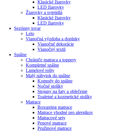
Klasické žiarovky
LED žiarovky
Žiarovky a svietidlá
Klasické žiarovky
LED žiarovky
Sezónny tovar
Leto
Vianočná výzdoba a doplnky
Vianočné dekorácie
Vianočný textil
Spálne
Chrániče matraca a toppery
Kompletné spálne
Lamelové rošty
Malý nábytok do spálne
Komody do spálne
Nočné stolíky
Stojany na šaty a oblečenie
Toaletné a kozmetické stolíky
Matrace
Boxspring matrace
Matrace vhodné pro alergikov
Matracové sety
Penové matrace
Pružinové matrace