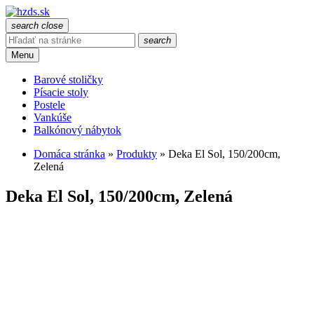
search
close
search
Menu
Barové stoličky
Písacie stoly
Postele
Vankúše
Balkónový nábytok
Domáca stránka
»
Produkty
»
Deka El Sol, 150/200cm,
Zelená
Deka El Sol, 150/200cm, Zelená