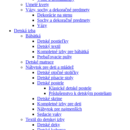
Umelé kvety
Vázy, sochy a dekoračné predmety
Dekorácie na stenu
Sochy a dekoračné predmety
Vázy
Detská izba
Bábätká
Detské postieľky
Detský textil
Kompletné izby pre bábätká
Prebaľovacie pulty
Detské matrace
Nábytok pre deti a mládež
Detské otočné stoličky
Detské písacie stoly
Detské postele
Klasické detské postele
Príslušenstvo k detským posteliam
Detské skrine
Kompletné izby pre deti
Nábytok pre najmenších
Sedacie vaky
Textil do detskej izby
Detské deky
Detské koberce