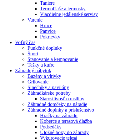
Taniere
Termofľaše a termosky
Viacdielne jedálenské servisy
Varenie
Hrnce
Panvice
Pokrievky
Voľný čas
Funkčné doplnky
Šport
Stanovanie a kempovanie
Tašky a kufre
Záhradný nábytok
Bazény a vírivky
Grilovanie
Slnečníky a pavilóny
Záhradkárske potreby
Starostlivosť o rastliny
Záhradné domčeky na náradie
Záhradné doplnky a príslušenstvo
Hračky na záhradu
Koberce a terasová dlažba
Podsedáky
Úložné boxy do záhrady
Vykurovacie telesá