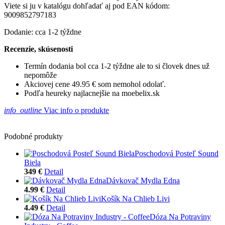
Viete si ju v katalógu dohľadať aj pod EAN kódom:
9009852797183
Dodanie: cca 1-2 týždne
Recenzie, skúsenosti
Termín dodania bol cca 1-2 týždne ale to si človek dnes už
nepomôže
Akciovej cene 49.95 € som nemohol odolať.
Podľa heureky najlacnejšie na moebelix.sk
info_outline
Viac info o produkte
Podobné produkty
Poschodová Posteľ Sound
Biela
349 €
Detail
Dávkovač Mydla Edna
4.99 €
Detail
Košík Na Chlieb Livi
4.49 €
Detail
Dóza Na Potraviny