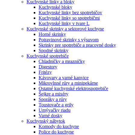
Kuchynské linky a bloky
Kuchynské bloky
Kuchynské linky bez spotrebičov
Kuchynské linky so spotrebičmi
Kuchynské linky v tvare L
Kuchynské skrinky a sektorové kuchyne
Horné skrinky
Potravinové skrinky s výsuvom
Skrinky pre spotrebiče a pracovné dosky
Spodné skrinky
Kuchynské spotrebiče
Chladničky a mrazničky
Digestory
Fritézy
Kávovary a varné kanvice
Mikrovlnné rúry a minipekárne
Ostatné kuchynské elektrospotrebiče
Šejkre a mixéry
Sporáky a rúry
Toustovače a grily
Umývačky riadu
Varné dosky
Kuchynský nábytok
Komody do kuchyne
Police do kuchyne