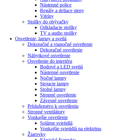
Nástenné police
Regály a deliace steny
Vitríny
Stolíky do obývačky
Odkladacie stolíky
TV a audio stolíky
Osvetlenie, lampy a svetlá
Dekoračné a vianočné osvetlenie
Dekoračné osvetlenie
Nábytkové osvetlenie
Osvetlenie do interiéru
Bodové a LED svetlá
Nástenné osvetlenie
Nočné lampy
Stojacie lampy
Stolné lampy
Stropné osvetlenie
Závesné osvetlenie
Príslušenstvo k osvetleniu
Stropné ventilátory
Vonkajšie osvetlenie
Solárne svietidlá
Vonkajšie svietidlá na elektrinu
Žiarovky
Klasické žiarovky