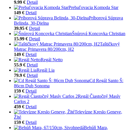
9.99 €
Detail
Prebaľovacia Komoda Star
149 €
Detail
Príborová Súprava
Belinda, 30-Dielna
39.95 €
Detail
Šnúrová Koncovka Christian
15.99 €
Detail
Taštičkový
Matrac Primavera 80/200cm, H2
149 €
Detail
Regál Netto
55.9 €
Detail
Regál Lia
79.9 €
Detail
Cd Regál Santo Š:
86cm Dub Sonoma
159 €
Detail
Regál Čiastočný Masív
Carlos 2
459 €
Detail
Televízne Kreslo Geneve,
Žlté
159 €
Detail
Behúň Mara,