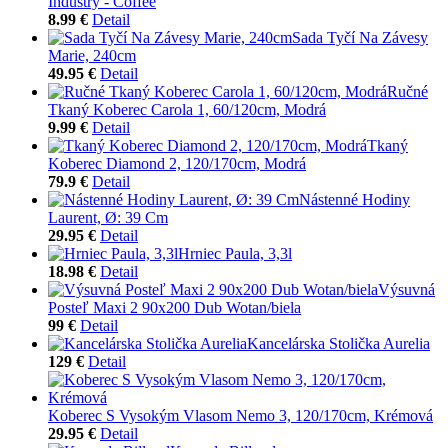
Industry - Coffee
8.99 €
Detail
Sada Tyčí Na Závesy
Marie, 240cm
49.95 €
Detail
Ručné
Tkaný Koberec Carola 1, 60/120cm, Modrá
9.99 €
Detail
Tkaný
Koberec Diamond 2, 120/170cm, Modrá
79.9 €
Detail
Nástenné Hodiny
Laurent, Ø: 39 Cm
29.95 €
Detail
Hrniec Paula, 3,3l
18.98 €
Detail
Výsuvná
Posteľ Maxi 2 90x200 Dub Wotan/biela
99 €
Detail
Kancelárska Stolička Aurelia
129 €
Detail
Koberec S Vysokým Vlasom Nemo 3, 120/170cm, Krémová
29.95 €
Detail