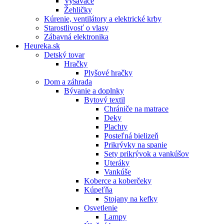
Vysávače
Žehličky
Kúrenie, ventilátory a elektrické krby
Starostlivosť o vlasy
Zábavná elektronika
Heureka.sk
Detský tovar
Hračky
Plyšové hračky
Dom a záhrada
Bývanie a doplnky
Bytový textil
Chrániče na matrace
Deky
Plachty
Posteľná bielizeň
Prikrývky na spanie
Sety prikrývok a vankúšov
Uteráky
Vankúše
Koberce a koberčeky
Kúpeľňa
Stojany na kefky
Osvetlenie
Lampy