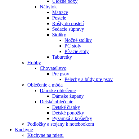
Úložné boxy
Nábytok
Matrace
Postele
Rošty do postelí
Sedacie súpravy
Stolíky
Nočné stolíky
PC stoly
Písacie stoly
Taburetky
Hobby
Chovateľstvo
Pre psov
Pelechy a búdy pre psov
Oblečenie a móda
Dámske oblečenie
Dámske župany
Detské oblečenie
Detské čiapky
Detské ponožky
Pyžamká a košieľky
Podložky a stojany k notebookom
Kuchyne
Kuchyne na mieru