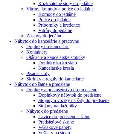
Rozložitelné stoly do jedálne
Vitríny, komody a police do jedálne
Komody do jedálne
Police do jedálne
Príborníky a kredence
Vitríny do jedálne
Zostavy do jedálne
Nábytok do kancelárie a pracovne
Doplnky do kancelárie
Kontajnery
Otáčacie a kancelárske stoličky
Doplnky ku kreslám
Kancelárske kreslá
Písacie stoly
Skrinky a regály do kancelárie
Nábytok do šatne a predsiene
Doplnky a príslušenstvo do predsiene
Doplnkový nábytok do predsiene
Stojany a vozíky na šaty do predsiene
Stojany na dáždníky
Nábytok do predsiene
Lavice do predsiene a šatne
Predsieňové skrine
Vešiakové panely
Vešiaky na stenu