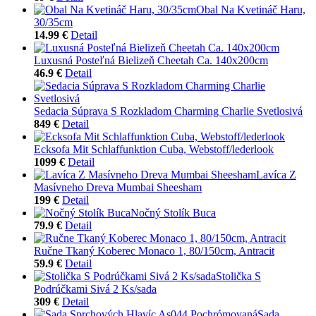
Obal Na Kvetináč Haru,
30/35cm
14.99 €
Detail
Luxusná Posteľná Bielizeň Cheetah Ca. 140x200cm
46.9 €
Detail
Sedacia Súprava S Rozkladom Charming Charlie Svetlosivá
849 €
Detail
Ecksofa Mit Schlaffunktion Cuba, Webstoff/lederlook
1099 €
Detail
Lavíca Z
Masívneho Dreva Mumbai Sheesham
199 €
Detail
Nočný Stolík Buca
79.9 €
Detail
Ručne Tkaný Koberec Monaco 1, 80/150cm, Antracit
59.9 €
Detail
Stolička S
Podrúčkami Sivá 2 Ks/sada
309 €
Detail
Sada