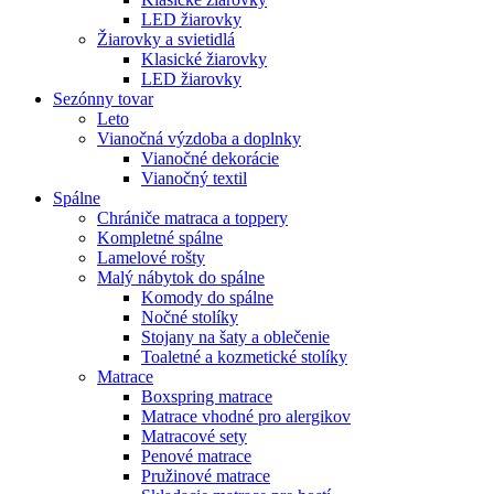
LED žiarovky
Žiarovky a svietidlá
Klasické žiarovky
LED žiarovky
Sezónny tovar
Leto
Vianočná výzdoba a doplnky
Vianočné dekorácie
Vianočný textil
Spálne
Chrániče matraca a toppery
Kompletné spálne
Lamelové rošty
Malý nábytok do spálne
Komody do spálne
Nočné stolíky
Stojany na šaty a oblečenie
Toaletné a kozmetické stolíky
Matrace
Boxspring matrace
Matrace vhodné pro alergikov
Matracové sety
Penové matrace
Pružinové matrace