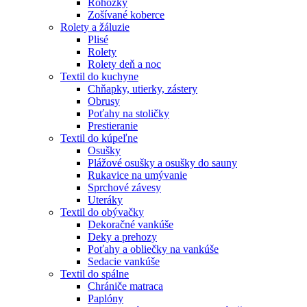
Rohožky
Zošívané koberce
Rolety a žáluzie
Plisé
Rolety
Rolety deň a noc
Textil do kuchyne
Chňapky, utierky, zástery
Obrusy
Poťahy na stoličky
Prestieranie
Textil do kúpeľne
Osušky
Plážové osušky a osušky do sauny
Rukavice na umývanie
Sprchové závesy
Uteráky
Textil do obývačky
Dekoračné vankúše
Deky a prehozy
Poťahy a obliečky na vankúše
Sedacie vankúše
Textil do spálne
Chrániče matraca
Paplóny