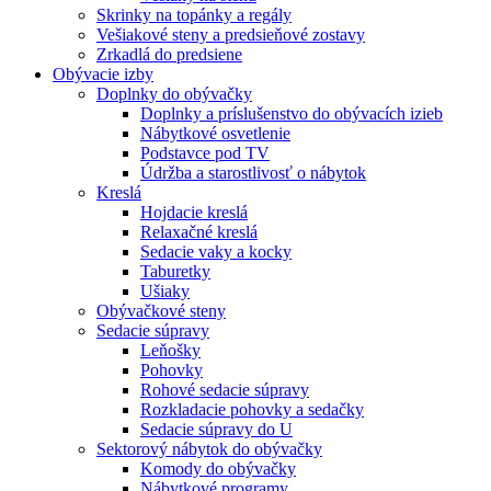
Skrinky na topánky a regály
Vešiakové steny a predsieňové zostavy
Zrkadlá do predsiene
Obývacie izby
Doplnky do obývačky
Doplnky a príslušenstvo do obývacích izieb
Nábytkové osvetlenie
Podstavce pod TV
Údržba a starostlivosť o nábytok
Kreslá
Hojdacie kreslá
Relaxačné kreslá
Sedacie vaky a kocky
Taburetky
Ušiaky
Obývačkové steny
Sedacie súpravy
Leňošky
Pohovky
Rohové sedacie súpravy
Rozkladacie pohovky a sedačky
Sedacie súpravy do U
Sektorový nábytok do obývačky
Komody do obývačky
Nábytkové programy