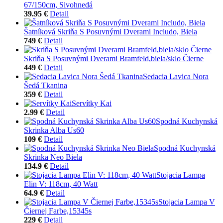
67/150cm, Sivohnedá
39.95 €
Detail
Šatníková Skriňa S Posuvnými Dverami Includo, Biela
749 €
Detail
Skriňa S Posuvnými Dverami Bramfeld,biela/sklo Čierne
449 €
Detail
Sedacia Lavica Nora
Šedá Tkanina
359 €
Detail
Servítky Kai
2.99 €
Detail
Spodná Kuchynská
Skrinka Alba Us60
109 €
Detail
Spodná Kuchynská
Skrinka Neo Biela
134.9 €
Detail
Stojacia Lampa
Elin V: 118cm, 40 Watt
64.9 €
Detail
Stojacia Lampa V
Čiernej Farbe,15345s
229 €
Detail