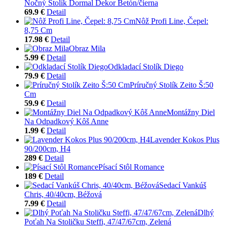
Nočný Stolík Dormal Dekor Betón/čierna
69.9 €
Detail
Nôž Profi Line, Čepel:
8,75 Cm
17.98 €
Detail
Obraz Mila
5.99 €
Detail
Odkladací Stolík Diego
79.9 €
Detail
Príručný Stolík Zeito Š:50
Cm
59.9 €
Detail
Montážny Diel
Na Odpadkový Kôš Anne
1.99 €
Detail
Lavender Kokos Plus
90/200cm, H4
289 €
Detail
Písací Stôl Romance
189 €
Detail
Sedací Vankúš
Chris, 40/40cm, Béžová
7.99 €
Detail
Dlhý
Poťah Na Stoličku Steffi, 47/47/67cm, Zelená