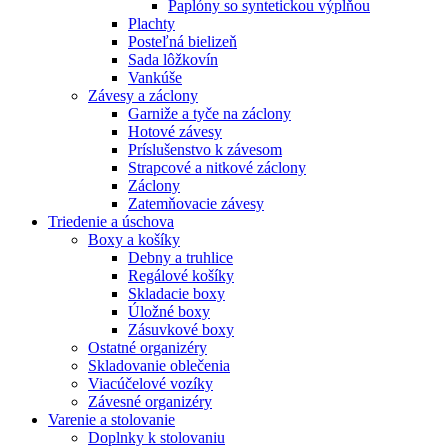
Paplóny so syntetickou výplňou
Plachty
Posteľná bielizeň
Sada lôžkovín
Vankúše
Závesy a záclony
Garniže a tyče na záclony
Hotové závesy
Príslušenstvo k závesom
Strapcové a nitkové záclony
Záclony
Zatemňovacie závesy
Triedenie a úschova
Boxy a košíky
Debny a truhlice
Regálové košíky
Skladacie boxy
Úložné boxy
Zásuvkové boxy
Ostatné organizéry
Skladovanie oblečenia
Viacúčelové vozíky
Závesné organizéry
Varenie a stolovanie
Doplnky k stolovaniu