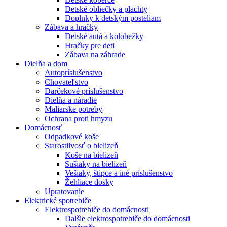
Detské obliečky a plachty
Doplnky k detským posteliam
Zábava a hračky
Detské autá a kolobežky
Hračky pre deti
Zábava na záhrade
Dielňa a dom
Autopríslušenstvo
Chovateľstvo
Darčekové príslušenstvo
Dielňa a náradie
Maliarske potreby
Ochrana proti hmyzu
Domácnosť
Odpadkové koše
Starostlivosť o bielizeň
Koše na bielizeň
Sušiaky na bielizeň
Vešiaky, štipce a iné príslušenstvo
Žehliace dosky
Upratovanie
Elektrické spotrebiče
Elektrospotrebiče do domácnosti
Dalšie elektrospotrebiče do domácnosti