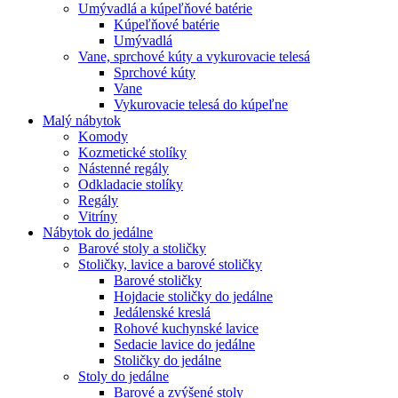
Umývadlá a kúpeľňové batérie
Kúpeľňové batérie
Umývadlá
Vane, sprchové kúty a vykurovacie telesá
Sprchové kúty
Vane
Vykurovacie telesá do kúpeľne
Malý nábytok
Komody
Kozmetické stolíky
Nástenné regály
Odkladacie stolíky
Regály
Vitríny
Nábytok do jedálne
Barové stoly a stoličky
Stoličky, lavice a barové stoličky
Barové stoličky
Hojdacie stoličky do jedálne
Jedálenské kreslá
Rohové kuchynské lavice
Sedacie lavice do jedálne
Stoličky do jedálne
Stoly do jedálne
Barové a zvýšené stoly