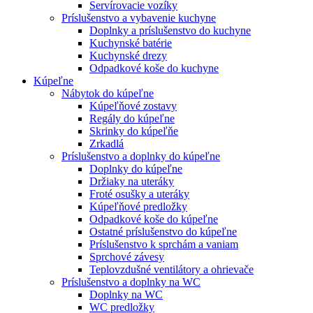
Servírovacie vozíky
Príslušenstvo a vybavenie kuchyne
Doplnky a príslušenstvo do kuchyne
Kuchynské batérie
Kuchynské drezy
Odpadkové koše do kuchyne
Kúpeľne
Nábytok do kúpeľne
Kúpeľňové zostavy
Regály do kúpeľne
Skrinky do kúpeľňe
Zrkadlá
Príslušenstvo a doplnky do kúpeľne
Doplnky do kúpeľne
Držiaky na uteráky
Froté osušky a uteráky
Kúpeľňové predložky
Odpadkové koše do kúpeľne
Ostatné príslušenstvo do kúpeľne
Príslušenstvo k sprchám a vaniam
Sprchové závesy
Teplovzdušné ventilátory a ohrievače
Príslušenstvo a doplnky na WC
Doplnky na WC
WC predložky