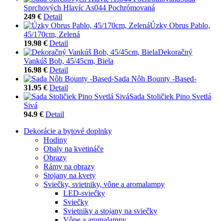
Sprchových Hlavíc As044 Pochrómovaná
249 €
Detail
Úzky Obrus Pablo,
45/170cm, Zelená
19.98 €
Detail
Dekoračný
Vankúš Bob, 45/45cm, Biela
16.98 €
Detail
Sada Nôh Bounty -Based-
31.95 €
Detail
Sada Stoličiek Pino Svetlá
Sivá
94.9 €
Detail
Dekorácie a bytové doplnky
Hodiny
Obaly na kvetináče
Obrazy
Rámy na obrazy
Stojany na kvety
Sviečky, svietniky, vône a aromalampy
LED-sviečky
Sviečky
Svietniky a stojany na sviečky
Vône a aromalampy