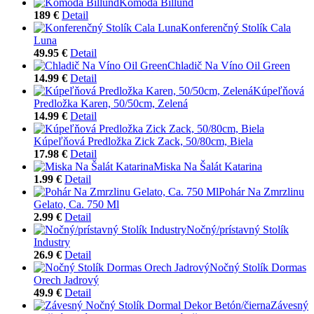
Komoda Billund
189 €
Detail
Konferenčný Stolík Cala
Luna
49.95 €
Detail
Chladič Na Víno Oil Green
14.99 €
Detail
Kúpeľňová
Predložka Karen, 50/50cm, Zelená
14.99 €
Detail
Kúpeľňová Predložka Zick Zack, 50/80cm, Biela
17.98 €
Detail
Miska Na Šalát Katarina
1.99 €
Detail
Pohár Na Zmrzlinu
Gelato, Ca. 750 Ml
2.99 €
Detail
Nočný/prístavný Stolík
Industry
26.9 €
Detail
Nočný Stolík Dormas
Orech Jadrový
49.9 €
Detail
Závesný