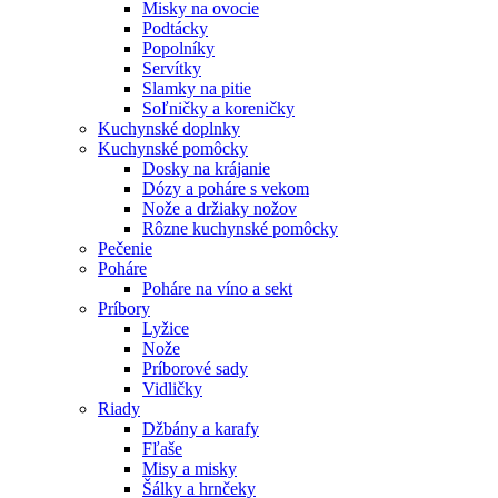
Misky na ovocie
Podtácky
Popolníky
Servítky
Slamky na pitie
Soľničky a koreničky
Kuchynské doplnky
Kuchynské pomôcky
Dosky na krájanie
Dózy a poháre s vekom
Nože a držiaky nožov
Rôzne kuchynské pomôcky
Pečenie
Poháre
Poháre na víno a sekt
Príbory
Lyžice
Nože
Príborové sady
Vidličky
Riady
Džbány a karafy
Fľaše
Misy a misky
Šálky a hrnčeky