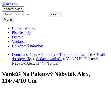
search
close
search
Menu
Barové stoličky
Písacie stoly
Postele
Vankúše
Balkónový nábytok
Domáca stránka
»
Produkty
»
Textil do domácnosti
»
Textil
do obývačky
»
Sedacie vankúše
»
Vankúš Na Paletový
Nábytok Alex, 114/74/10 Cm
Vankúš Na Paletový Nábytok Alex,
114/74/10 Cm