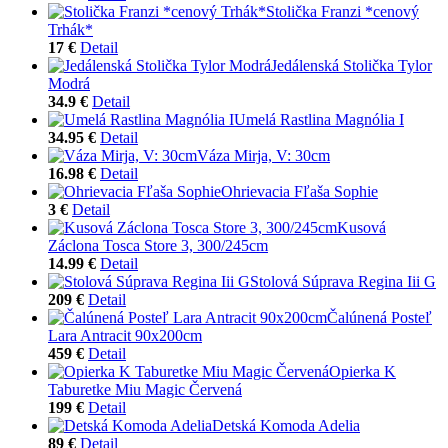
Stolička Franzi *cenový
Trhák*
17 €
Detail
Jedálenská Stolička Tylor
Modrá
34.9 €
Detail
Umelá Rastlina Magnólia I
34.95 €
Detail
Váza Mirja, V: 30cm
16.98 €
Detail
Ohrievacia Fľaša Sophie
3 €
Detail
Kusová
Záclona Tosca Store 3, 300/245cm
14.99 €
Detail
Stolová Súprava Regina Iii G
209 €
Detail
Čalúnená Posteľ
Lara Antracit 90x200cm
459 €
Detail
Opierka K
Taburetke Miu Magic Červená
199 €
Detail
Detská Komoda Adelia
89 €
Detail