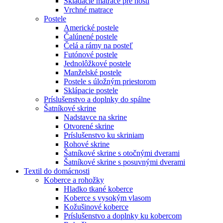
Skladacie matrace pre hostí
Vrchné matrace
Postele
Americké postele
Čalúnené postele
Čelá a rámy na posteľ
Futónové postele
Jednolôžkové postele
Manželské postele
Postele s úložným priestorom
Sklápacie postele
Príslušenstvo a doplnky do spálne
Šatníkové skrine
Nadstavce na skrine
Otvorené skrine
Príslušenstvo ku skriniam
Rohové skrine
Šatníkové skrine s otočnými dverami
Šatníkové skrine s posuvnými dverami
Textil do domácnosti
Koberce a rohožky
Hladko tkané koberce
Koberce s vysokým vlasom
Kožušinové koberce
Príslušenstvo a doplnky ku kobercom