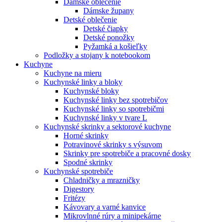
Dámske oblečenie
Dámske župany
Detské oblečenie
Detské čiapky
Detské ponožky
Pyžamká a košieľky
Podložky a stojany k notebookom
Kuchyne
Kuchyne na mieru
Kuchynské linky a bloky
Kuchynské bloky
Kuchynské linky bez spotrebičov
Kuchynské linky so spotrebičmi
Kuchynské linky v tvare L
Kuchynské skrinky a sektorové kuchyne
Horné skrinky
Potravinové skrinky s výsuvom
Skrinky pre spotrebiče a pracovné dosky
Spodné skrinky
Kuchynské spotrebiče
Chladničky a mrazničky
Digestory
Fritézy
Kávovary a varné kanvice
Mikrovlnné rúry a minipekárne