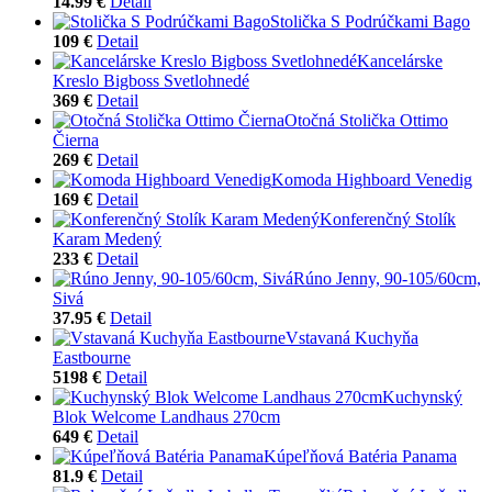
14.99 €
Detail
Stolička S Podrúčkami Bago
109 €
Detail
Kancelárske
Kreslo Bigboss Svetlohnedé
369 €
Detail
Otočná Stolička Ottimo
Čierna
269 €
Detail
Komoda Highboard Venedig
169 €
Detail
Konferenčný Stolík
Karam Medený
233 €
Detail
Rúno Jenny, 90-105/60cm,
Sivá
37.95 €
Detail
Vstavaná Kuchyňa
Eastbourne
5198 €
Detail
Kuchynský
Blok Welcome Landhaus 270cm
649 €
Detail
Kúpeľňová Batéria Panama
81.9 €
Detail