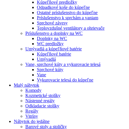
Kúpeľňové predložky
Odpadkové koše do kúpeľne
Ostatné príslušenstvo do kúpeľne
Príslušenstvo k sprchám a vaniam
Sprchové závesy
Teplovzdušné ventilátory a ohrievače
Príslušenstvo a doplnky na WC
Doplnky na WC
WC predložky
Umývadlá a kúpeľňové batérie
Kúpeľňové batérie
Umývadlá
Vane, sprchové kúty a vykurovacie telesá
Sprchové kúty
Vane
Vykurovacie telesá do kúpeľne
Malý nábytok
Komody
Kozmetické stolíky
Nástenné regály
Odkladacie stolíky
Regály
Vitríny
Nábytok do jedálne
Barové stoly a stoličky