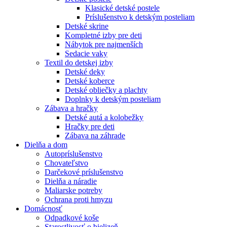
Klasické detské postele
Príslušenstvo k detským posteliam
Detské skrine
Kompletné izby pre deti
Nábytok pre najmenších
Sedacie vaky
Textil do detskej izby
Detské deky
Detské koberce
Detské obliečky a plachty
Doplnky k detským posteliam
Zábava a hračky
Detské autá a kolobežky
Hračky pre deti
Zábava na záhrade
Dielňa a dom
Autopríslušenstvo
Chovateľstvo
Darčekové príslušenstvo
Dielňa a náradie
Maliarske potreby
Ochrana proti hmyzu
Domácnosť
Odpadkové koše
Starostlivosť o bielizeň