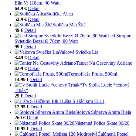
Elin V: 118cm, 40 Watt
64.9 €
Detail
Stolička Alica
52.9 €
Detail
Stolička Mia Žltá
49 €
Detail
Led Stropné
Svietidlo Bezzi Ø 76cm, 80 Watt
99 €
Detail
Valcová Sviečka Lia
3.49 €
Detail
Tanier Na Cestoviny Adriano
4.99 €
Detail
Termofľaša Fruits, 500ml
14.99 €
Detail
Tv Stolík Lucie *cenový
Trhák*
29 €
Detail
Lišta S Háčikmi Elli 1
12.95 €
Detail
Stolová Súprava Amira Biela
269 €
Detail
Nástenná Polica Skate 80/20
10.95 €
Detail
Čalúnená Posteľ