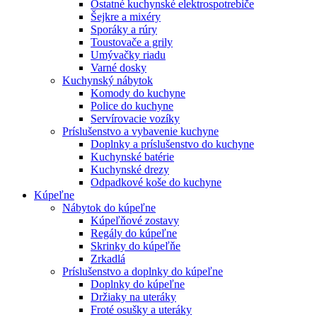
Ostatné kuchynské elektrospotrebiče
Šejkre a mixéry
Sporáky a rúry
Toustovače a grily
Umývačky riadu
Varné dosky
Kuchynský nábytok
Komody do kuchyne
Police do kuchyne
Servírovacie vozíky
Príslušenstvo a vybavenie kuchyne
Doplnky a príslušenstvo do kuchyne
Kuchynské batérie
Kuchynské drezy
Odpadkové koše do kuchyne
Kúpeľne
Nábytok do kúpeľne
Kúpeľňové zostavy
Regály do kúpeľne
Skrinky do kúpeľňe
Zrkadlá
Príslušenstvo a doplnky do kúpeľne
Doplnky do kúpeľne
Držiaky na uteráky
Froté osušky a uteráky