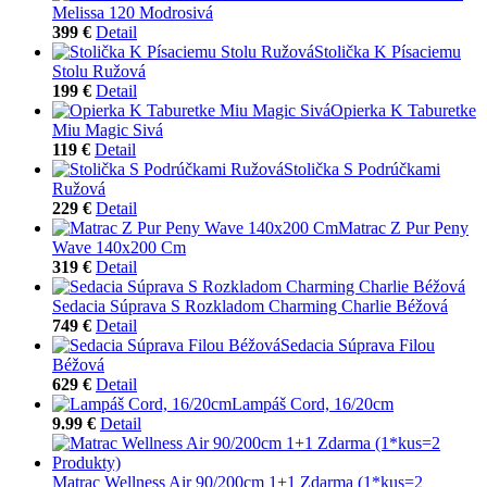
Melissa 120 Modrosivá
399 €
Detail
Stolička K Písaciemu
Stolu Ružová
199 €
Detail
Opierka K Taburetke
Miu Magic Sivá
119 €
Detail
Stolička S Podrúčkami
Ružová
229 €
Detail
Matrac Z Pur Peny
Wave 140x200 Cm
319 €
Detail
Sedacia Súprava S Rozkladom Charming Charlie Béžová
749 €
Detail
Sedacia Súprava Filou
Béžová
629 €
Detail
Lampáš Cord, 16/20cm
9.99 €
Detail
Matrac Wellness Air 90/200cm 1+1 Zdarma (1*kus=2