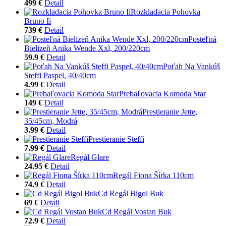
499 €
Detail
Rozkladacia Pohovka
Bruno Ii
739 €
Detail
Posteľná
Bielizeň Anika Wende Xxl, 200/220cm
59.9 €
Detail
Poťah Na Vankúš
Steffi Paspel, 40/40cm
4.99 €
Detail
Prebaľovacia Komoda Star
149 €
Detail
Prestieranie Jette,
35/45cm, Modrá
3.99 €
Detail
Prestieranie Steffi
7.99 €
Detail
Regál Glare
24.95 €
Detail
Regál Fiona Šírka 110cm
74.9 €
Detail
Cd Regál Bigol Buk
69 €
Detail
Cd Regál Vostan Buk
72.9 €
Detail