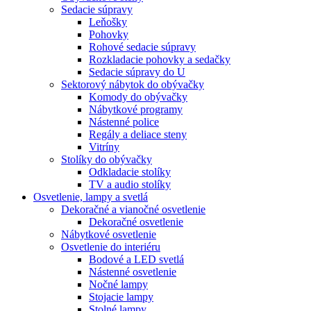
Sedacie súpravy
Leňošky
Pohovky
Rohové sedacie súpravy
Rozkladacie pohovky a sedačky
Sedacie súpravy do U
Sektorový nábytok do obývačky
Komody do obývačky
Nábytkové programy
Nástenné police
Regály a deliace steny
Vitríny
Stolíky do obývačky
Odkladacie stolíky
TV a audio stolíky
Osvetlenie, lampy a svetlá
Dekoračné a vianočné osvetlenie
Dekoračné osvetlenie
Nábytkové osvetlenie
Osvetlenie do interiéru
Bodové a LED svetlá
Nástenné osvetlenie
Nočné lampy
Stojacie lampy
Stolné lampy