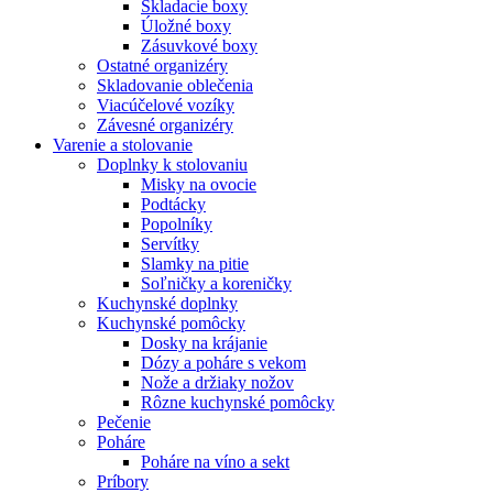
Skladacie boxy
Úložné boxy
Zásuvkové boxy
Ostatné organizéry
Skladovanie oblečenia
Viacúčelové vozíky
Závesné organizéry
Varenie a stolovanie
Doplnky k stolovaniu
Misky na ovocie
Podtácky
Popolníky
Servítky
Slamky na pitie
Soľničky a koreničky
Kuchynské doplnky
Kuchynské pomôcky
Dosky na krájanie
Dózy a poháre s vekom
Nože a držiaky nožov
Rôzne kuchynské pomôcky
Pečenie
Poháre
Poháre na víno a sekt
Príbory