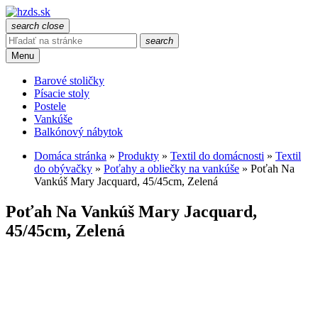
search
close
search
Menu
Barové stoličky
Písacie stoly
Postele
Vankúše
Balkónový nábytok
Domáca stránka
»
Produkty
»
Textil do domácnosti
»
Textil
do obývačky
»
Poťahy a obliečky na vankúše
»
Poťah Na
Vankúš Mary Jacquard, 45/45cm, Zelená
Poťah Na Vankúš Mary Jacquard,
45/45cm, Zelená