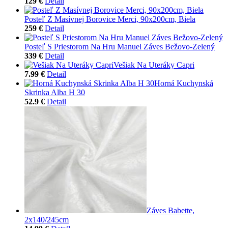
129 €
Detail
Posteľ Z Masívnej Borovice Merci, 90x200cm, Biela
259 €
Detail
Posteľ S Priestorom Na Hru Manuel Záves Bežovo-Zelený
339 €
Detail
Vešiak Na Uteráky Capri
7.99 €
Detail
Horná Kuchynská
Skrinka Alba H 30
52.9 €
Detail
Záves Babette,
2x140/245cm