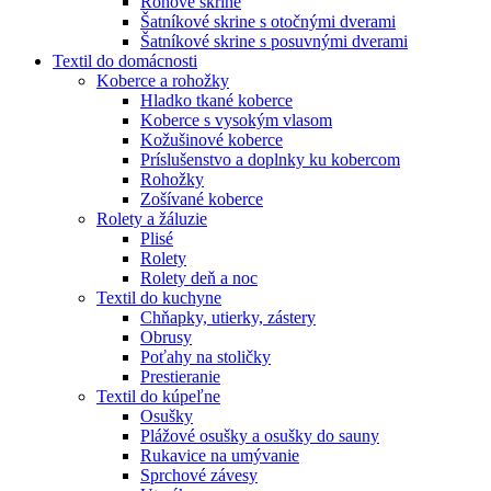
Rohové skrine
Šatníkové skrine s otočnými dverami
Šatníkové skrine s posuvnými dverami
Textil do domácnosti
Koberce a rohožky
Hladko tkané koberce
Koberce s vysokým vlasom
Kožušinové koberce
Príslušenstvo a doplnky ku kobercom
Rohožky
Zošívané koberce
Rolety a žáluzie
Plisé
Rolety
Rolety deň a noc
Textil do kuchyne
Chňapky, utierky, zástery
Obrusy
Poťahy na stoličky
Prestieranie
Textil do kúpeľne
Osušky
Plážové osušky a osušky do sauny
Rukavice na umývanie
Sprchové závesy