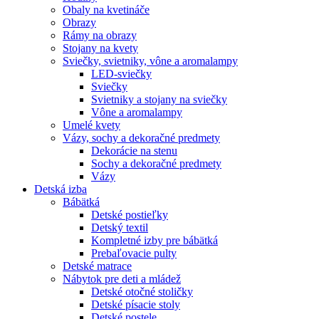
Obaly na kvetináče
Obrazy
Rámy na obrazy
Stojany na kvety
Sviečky, svietniky, vône a aromalampy
LED-sviečky
Sviečky
Svietniky a stojany na sviečky
Vône a aromalampy
Umelé kvety
Vázy, sochy a dekoračné predmety
Dekorácie na stenu
Sochy a dekoračné predmety
Vázy
Detská izba
Bábätká
Detské postieľky
Detský textil
Kompletné izby pre bábätká
Prebaľovacie pulty
Detské matrace
Nábytok pre deti a mládež
Detské otočné stoličky
Detské písacie stoly
Detské postele