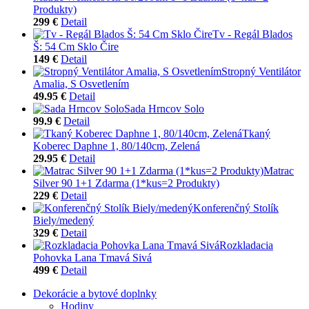
Produkty)
299 €
Detail
Tv - Regál Blados
Š: 54 Cm Sklo Čire
149 €
Detail
Stropný Ventilátor
Amalia, S Osvetlením
49.95 €
Detail
Sada Hrncov Solo
99.9 €
Detail
Tkaný
Koberec Daphne 1, 80/140cm, Zelená
29.95 €
Detail
Matrac
Silver 90 1+1 Zdarma (1*kus=2 Produkty)
229 €
Detail
Konferenčný Stolík
Biely/medený
329 €
Detail
Rozkladacia
Pohovka Lana Tmavá Sivá
499 €
Detail
Dekorácie a bytové doplnky
Hodiny