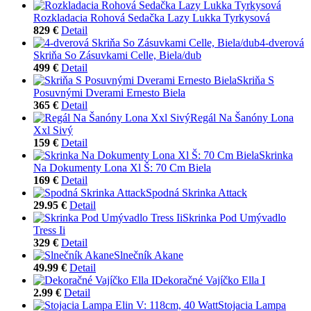
Rozkladacia Rohová Sedačka Lazy Lukka Tyrkysová
829 €
Detail
4-dverová
Skriňa So Zásuvkami Celle, Biela/dub
499 €
Detail
Skriňa S
Posuvnými Dverami Ernesto Biela
365 €
Detail
Regál Na Šanóny Lona
Xxl Sivý
159 €
Detail
Skrinka
Na Dokumenty Lona Xl Š: 70 Cm Biela
169 €
Detail
Spodná Skrinka Attack
29.95 €
Detail
Skrinka Pod Umývadlo
Tress Ii
329 €
Detail
Slnečník Akane
49.99 €
Detail
Dekoračné Vajíčko Ella I
2.99 €
Detail
Stojacia Lampa