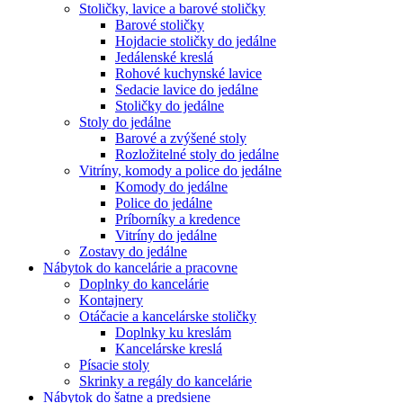
Stoličky, lavice a barové stoličky
Barové stoličky
Hojdacie stoličky do jedálne
Jedálenské kreslá
Rohové kuchynské lavice
Sedacie lavice do jedálne
Stoličky do jedálne
Stoly do jedálne
Barové a zvýšené stoly
Rozložitelné stoly do jedálne
Vitríny, komody a police do jedálne
Komody do jedálne
Police do jedálne
Príborníky a kredence
Vitríny do jedálne
Zostavy do jedálne
Nábytok do kancelárie a pracovne
Doplnky do kancelárie
Kontajnery
Otáčacie a kancelárske stoličky
Doplnky ku kreslám
Kancelárske kreslá
Písacie stoly
Skrinky a regály do kancelárie
Nábytok do šatne a predsiene