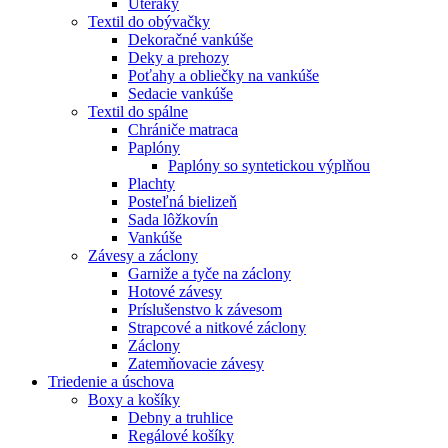
Uteráky
Textil do obývačky
Dekoračné vankúše
Deky a prehozy
Poťahy a obliečky na vankúše
Sedacie vankúše
Textil do spálne
Chrániče matraca
Paplóny
Paplóny so syntetickou výplňou
Plachty
Posteľná bielizeň
Sada lôžkovín
Vankúše
Závesy a záclony
Garniže a tyče na záclony
Hotové závesy
Príslušenstvo k závesom
Strapcové a nitkové záclony
Záclony
Zatemňovacie závesy
Triedenie a úschova
Boxy a košíky
Debny a truhlice
Regálové košíky