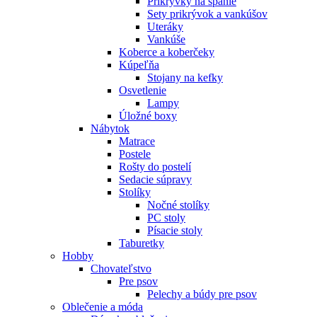
Prikrývky na spanie
Sety prikrývok a vankúšov
Uteráky
Vankúše
Koberce a koberčeky
Kúpeľňa
Stojany na kefky
Osvetlenie
Lampy
Úložné boxy
Nábytok
Matrace
Postele
Rošty do postelí
Sedacie súpravy
Stolíky
Nočné stolíky
PC stoly
Písacie stoly
Taburetky
Hobby
Chovateľstvo
Pre psov
Pelechy a búdy pre psov
Oblečenie a móda