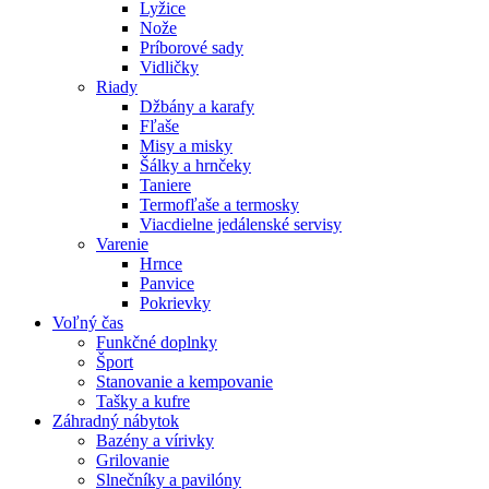
Lyžice
Nože
Príborové sady
Vidličky
Riady
Džbány a karafy
Fľaše
Misy a misky
Šálky a hrnčeky
Taniere
Termofľaše a termosky
Viacdielne jedálenské servisy
Varenie
Hrnce
Panvice
Pokrievky
Voľný čas
Funkčné doplnky
Šport
Stanovanie a kempovanie
Tašky a kufre
Záhradný nábytok
Bazény a vírivky
Grilovanie
Slnečníky a pavilóny