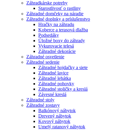
Záhradkárske potreby
Starostlivosť o rastliny
Záhradné domčeky na náradie
Záhradné doplnky a príslušenstvo
Hračky na záhradu
Koberce a terasová dlažba
Podsedáky
Úložné boxy do záhrady
Vykurovacie telesá
Záhradné dekorácie
Záhradné osvetlenie
Záhradné sedenie
Záhradné hojdačky a siete
Záhradné lavice
Záhradné lehátka
Záhradné pohovky
Záhradné stoličky a kreslá
Závesné kreslá
Záhradné stoly
Záhradné zostavy
Balkónový nábytok
Drevený nábytok
Kovový nábytok
Umelý ratanový nábytok