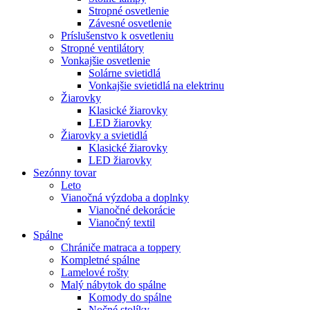
Stropné osvetlenie
Závesné osvetlenie
Príslušenstvo k osvetleniu
Stropné ventilátory
Vonkajšie osvetlenie
Solárne svietidlá
Vonkajšie svietidlá na elektrinu
Žiarovky
Klasické žiarovky
LED žiarovky
Žiarovky a svietidlá
Klasické žiarovky
LED žiarovky
Sezónny tovar
Leto
Vianočná výzdoba a doplnky
Vianočné dekorácie
Vianočný textil
Spálne
Chrániče matraca a toppery
Kompletné spálne
Lamelové rošty
Malý nábytok do spálne
Komody do spálne
Nočné stolíky