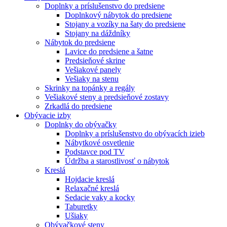
Doplnky a príslušenstvo do predsiene
Doplnkový nábytok do predsiene
Stojany a vozíky na šaty do predsiene
Stojany na dáždníky
Nábytok do predsiene
Lavice do predsiene a šatne
Predsieňové skrine
Vešiakové panely
Vešiaky na stenu
Skrinky na topánky a regály
Vešiakové steny a predsieňové zostavy
Zrkadlá do predsiene
Obývacie izby
Doplnky do obývačky
Doplnky a príslušenstvo do obývacích izieb
Nábytkové osvetlenie
Podstavce pod TV
Údržba a starostlivosť o nábytok
Kreslá
Hojdacie kreslá
Relaxačné kreslá
Sedacie vaky a kocky
Taburetky
Ušiaky
Obývačkové steny