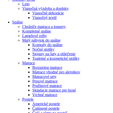
Leto
Vianočná výzdoba a doplnky
Vianočné dekorácie
Vianočný textil
Spálne
Chrániče matraca a toppery
Kompletné spálne
Lamelové rošty
Malý nábytok do spálne
Komody do spálne
Nočné stolíky
Stojany na šaty a oblečenie
Toaletné a kozmetické stolíky
Matrace
Boxspring matrace
Matrace vhodné pro alergikov
Matracové sety
Penové matrace
Pružinové matrace
Skladacie matrace pre hostí
Vrchné matrace
Postele
Americké postele
Čalúnené postele
Čelá a rámy na posteľ