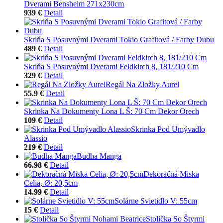
Dverami Bensheim 271x230cm
939 €
Detail
Skriňa S Posuvnými Dverami Tokio Grafitová / Farby Dubu
489 €
Detail
Skriňa S Posuvnými Dverami Feldkirch 8, 181/210 Cm
329 €
Detail
Regál Na Zložky Aurel
55.9 €
Detail
Skrinka Na Dokumenty Lona L Š: 70 Cm Dekor Orech
109 €
Detail
Skrinka Pod Umývadlo
Alassio
219 €
Detail
Budha Manga
66.98 €
Detail
Dekoračná Miska
Celia, Ø: 20,5cm
14.99 €
Detail
Solárne Svietidlo V: 55cm
15 €
Detail
Stolička So Štyrmi