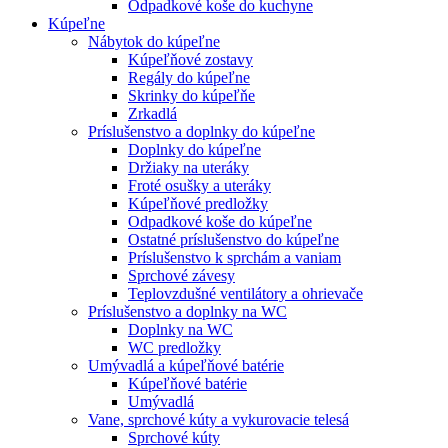
Odpadkové koše do kuchyne
Kúpeľne
Nábytok do kúpeľne
Kúpeľňové zostavy
Regály do kúpeľne
Skrinky do kúpeľňe
Zrkadlá
Príslušenstvo a doplnky do kúpeľne
Doplnky do kúpeľne
Držiaky na uteráky
Froté osušky a uteráky
Kúpeľňové predložky
Odpadkové koše do kúpeľne
Ostatné príslušenstvo do kúpeľne
Príslušenstvo k sprchám a vaniam
Sprchové závesy
Teplovzdušné ventilátory a ohrievače
Príslušenstvo a doplnky na WC
Doplnky na WC
WC predložky
Umývadlá a kúpeľňové batérie
Kúpeľňové batérie
Umývadlá
Vane, sprchové kúty a vykurovacie telesá
Sprchové kúty