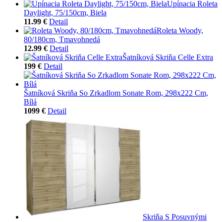
Upínacia Roleta
Daylight, 75/150cm, Biela
11.99 €
Detail
Roleta Woody,
80/180cm, Tmavohnedá
12.99 €
Detail
Šatníková Skriňa Celle Extra
199 €
Detail
Šatníková Skriňa So Zrkadlom Sonate Rom, 298x222 Cm,
Bílá
1099 €
Detail
Skriňa S Posuvnými