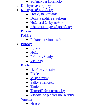
Soľničky a koreničky
Kuchynské doplnky
Kuchynské pomôcky
Dosky na krájanie
Dózy a poháre s vekom
Nože a držiaky nožov
Rôzne kuchynské pomôcky
Pečenie
Poháre
Poháre na víno a sekt
Príbory
Lyžice
Nože
Príborové sady
Vidličky
Riady
Džbány a karafy
Fľaše
Misy a misky
Šálky a hrnčeky
Taniere
Termofľaše a termosky
Viacdielne jedálenské servisy
Varenie
Hrnce