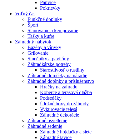
Panvice
Pokrievky
Voľný čas
Funkčné doplnky
Šport
Stanovanie a kempovanie
Tašky a kufre
Záhradný nábytok
Bazény a vírivky
Grilovanie
Slnečníky a pavilóny
Záhradkárske potreby
Starostlivosť o rastliny
Záhradné domčeky na náradie
Záhradné doplnky a príslušenstvo
Hračky na záhradu
Koberce a terasová dlažba
Podsedáky
Úložné boxy do záhrady
Vykurovacie telesá
Záhradné dekorácie
Záhradné osvetlenie
Záhradné sedenie
Záhradné hojdačky a siete
Záhradné lavice