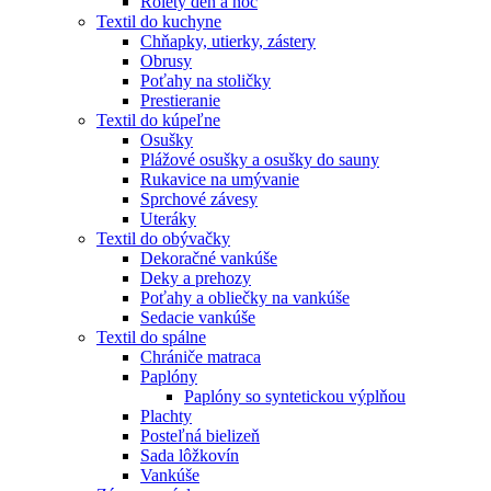
Rolety deň a noc
Textil do kuchyne
Chňapky, utierky, zástery
Obrusy
Poťahy na stoličky
Prestieranie
Textil do kúpeľne
Osušky
Plážové osušky a osušky do sauny
Rukavice na umývanie
Sprchové závesy
Uteráky
Textil do obývačky
Dekoračné vankúše
Deky a prehozy
Poťahy a obliečky na vankúše
Sedacie vankúše
Textil do spálne
Chrániče matraca
Paplóny
Paplóny so syntetickou výplňou
Plachty
Posteľná bielizeň
Sada lôžkovín
Vankúše