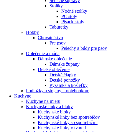
Sedacie súpravy
Stolíky
Nočné stolíky
PC stoly
Písacie stoly
Taburetky
Hobby
Chovateľstvo
Pre psov
Pelechy a búdy pre psov
Oblečenie a móda
Dámske oblečenie
Dámske župany
Detské oblečenie
Detské čiapky
Detské ponožky
Pyžamká a košieľky
Podložky a stojany k notebookom
Kuchyne
Kuchyne na mieru
Kuchynské linky a bloky
Kuchynské bloky
Kuchynské linky bez spotrebičov
Kuchynské linky so spotrebičmi
Kuchynské linky v tvare L