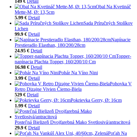
149 €
Detail
Obal Na Kvetináč
Mette-M, Ø: 13,5cm
5.99 €
Detail
Sada Príručných Stolíkov
Lichen
99.9 €
Detail
Napínacie
Prestieradlo Elasthan, 180/200/28cm
24.95 €
Detail
Topper-
napínacia Plachta Topper, 160/200/10 Cm
16.98 €
Detail
Pohár Na Víno Nini
3.99 €
Detail
Pohovka V
Retro Dizajne Vivien Čierno-Biela
529 €
Detail
Pokrievka Gerry, Ø: 16cm
1.99 €
Detail
Posteľná Bielizeň Dvojfarebná Mako Svetlosivá/antracitová
29.9 €
Detail
Poťah Na