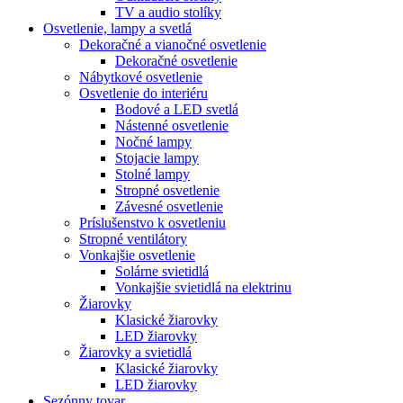
TV a audio stolíky
Osvetlenie, lampy a svetlá
Dekoračné a vianočné osvetlenie
Dekoračné osvetlenie
Nábytkové osvetlenie
Osvetlenie do interiéru
Bodové a LED svetlá
Nástenné osvetlenie
Nočné lampy
Stojacie lampy
Stolné lampy
Stropné osvetlenie
Závesné osvetlenie
Príslušenstvo k osvetleniu
Stropné ventilátory
Vonkajšie osvetlenie
Solárne svietidlá
Vonkajšie svietidlá na elektrinu
Žiarovky
Klasické žiarovky
LED žiarovky
Žiarovky a svietidlá
Klasické žiarovky
LED žiarovky
Sezónny tovar