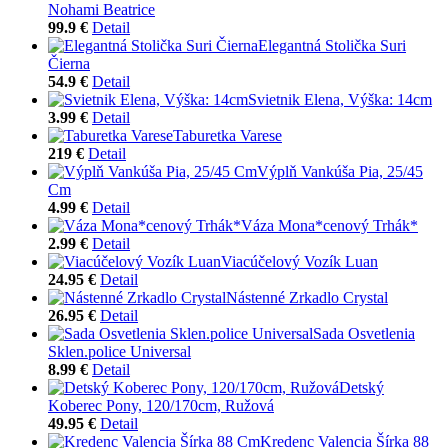
Nohami Beatrice
99.9 €
Detail
Elegantná Stolička Suri
Čierna
54.9 €
Detail
Svietnik Elena, Výška: 14cm
3.99 €
Detail
Taburetka Varese
219 €
Detail
Výplň Vankúša Pia, 25/45
Cm
4.99 €
Detail
Váza Mona*cenový Trhák*
2.99 €
Detail
Viacúčelový Vozík Luan
24.95 €
Detail
Nástenné Zrkadlo Crystal
26.95 €
Detail
Sada Osvetlenia
Sklen.police Universal
8.99 €
Detail
Detský
Koberec Pony, 120/170cm, Ružová
49.95 €
Detail
Kredenc Valencia Šírka 88