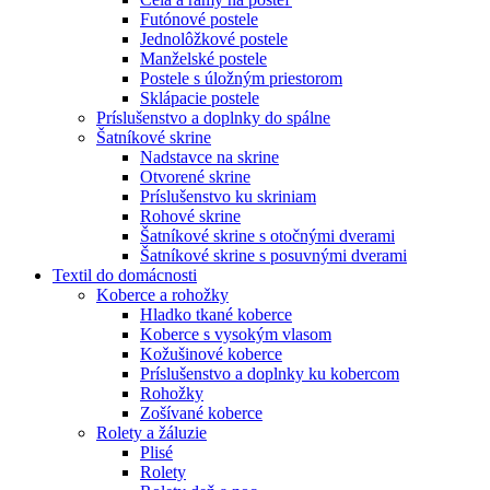
Futónové postele
Jednolôžkové postele
Manželské postele
Postele s úložným priestorom
Sklápacie postele
Príslušenstvo a doplnky do spálne
Šatníkové skrine
Nadstavce na skrine
Otvorené skrine
Príslušenstvo ku skriniam
Rohové skrine
Šatníkové skrine s otočnými dverami
Šatníkové skrine s posuvnými dverami
Textil do domácnosti
Koberce a rohožky
Hladko tkané koberce
Koberce s vysokým vlasom
Kožušinové koberce
Príslušenstvo a doplnky ku kobercom
Rohožky
Zošívané koberce
Rolety a žáluzie
Plisé
Rolety