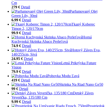
Cm
279 €
Detail
Parfumovaný Olej
Green Lily, 30ml
6.99 €
Detail
Tkaný Koberec
Timon 2, 120/170cm
99.9 €
Detail
Horná
Kuchynská Skrinka Abaco Perleťová
74.9 €
Detail
Hotový Záves Eva,
140/255cm, Sivá
24.95 €
Detail
Letná Prikrývka Future
Vision
79.9 €
Detail
Pohovka Modu Ľavá
419 €
Detail
Skrinka Na Riad Nano Ge50
99 €
Detail
Detský Záves
Veverička, 135/180 Cm
9.99 €
Detail
Prostriedok