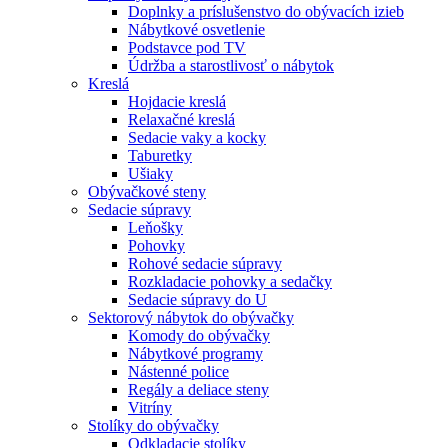
Doplnky a príslušenstvo do obývacích izieb
Nábytkové osvetlenie
Podstavce pod TV
Údržba a starostlivosť o nábytok
Kreslá
Hojdacie kreslá
Relaxačné kreslá
Sedacie vaky a kocky
Taburetky
Ušiaky
Obývačkové steny
Sedacie súpravy
Leňošky
Pohovky
Rohové sedacie súpravy
Rozkladacie pohovky a sedačky
Sedacie súpravy do U
Sektorový nábytok do obývačky
Komody do obývačky
Nábytkové programy
Nástenné police
Regály a deliace steny
Vitríny
Stolíky do obývačky
Odkladacie stolíky