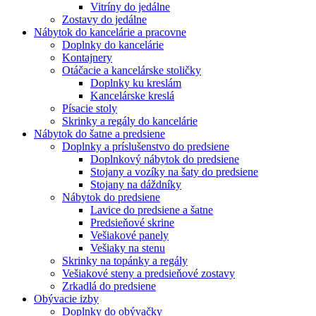
Vitríny do jedálne
Zostavy do jedálne
Nábytok do kancelárie a pracovne
Doplnky do kancelárie
Kontajnery
Otáčacie a kancelárske stoličky
Doplnky ku kreslám
Kancelárske kreslá
Písacie stoly
Skrinky a regály do kancelárie
Nábytok do šatne a predsiene
Doplnky a príslušenstvo do predsiene
Doplnkový nábytok do predsiene
Stojany a vozíky na šaty do predsiene
Stojany na dáždníky
Nábytok do predsiene
Lavice do predsiene a šatne
Predsieňové skrine
Vešiakové panely
Vešiaky na stenu
Skrinky na topánky a regály
Vešiakové steny a predsieňové zostavy
Zrkadlá do predsiene
Obývacie izby
Doplnky do obývačky