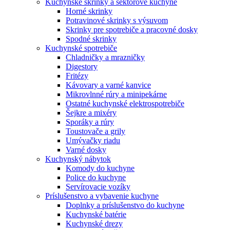
Kuchynské skrinky a sektorové kuchyne
Horné skrinky
Potravinové skrinky s výsuvom
Skrinky pre spotrebiče a pracovné dosky
Spodné skrinky
Kuchynské spotrebiče
Chladničky a mrazničky
Digestory
Fritézy
Kávovary a varné kanvice
Mikrovlnné rúry a minipekárne
Ostatné kuchynské elektrospotrebiče
Šejkre a mixéry
Sporáky a rúry
Toustovače a grily
Umývačky riadu
Varné dosky
Kuchynský nábytok
Komody do kuchyne
Police do kuchyne
Servírovacie vozíky
Príslušenstvo a vybavenie kuchyne
Doplnky a príslušenstvo do kuchyne
Kuchynské batérie
Kuchynské drezy