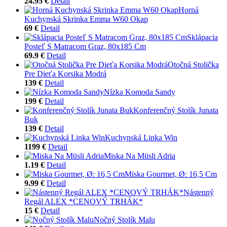
24.95 €
Detail
Horná
Kuchynská Skrinka Emma W60 Okap
69 €
Detail
Sklápacia
Posteľ S Matracom Graz, 80x185 Cm
69.9 €
Detail
Otočná Stolička
Pre Dieťa Korsika Modrá
139 €
Detail
Nízka Komoda Sandy
199 €
Detail
Konferenčný Stolík Junata
Buk
139 €
Detail
Kuchynská Linka Win
1199 €
Detail
Miska Na Müsli Adria
1.19 €
Detail
Miska Gourmet, Ø: 16,5 Cm
9.99 €
Detail
Nástenný
Regál ALEX *CENOVÝ TRHÁK*
15 €
Detail
Nočný Stolík Malu