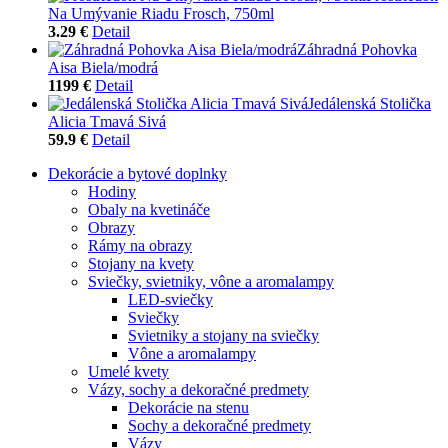
Na Umývanie Riadu Frosch, 750ml
3.29 €
Detail
Záhradná Pohovka
Aisa Biela/modrá
1199 €
Detail
Jedálenská Stolička
Alicia Tmavá Sivá
59.9 €
Detail
Dekorácie a bytové doplnky
Hodiny
Obaly na kvetináče
Obrazy
Rámy na obrazy
Stojany na kvety
Sviečky, svietniky, vône a aromalampy
LED-sviečky
Sviečky
Svietniky a stojany na sviečky
Vône a aromalampy
Umelé kvety
Vázy, sochy a dekoračné predmety
Dekorácie na stenu
Sochy a dekoračné predmety
Vázy