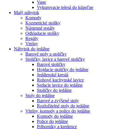
Vane
Vykurovacie telesá do kúpeľne
Malý nábytok
Komody
Kozmetické stolíky
Nástenné regály
Odkladacie stolíky
Regály
Vitríny
Nábytok do jedálne
Barové stoly a stoličky
Stoličky, lavice a barové stoličky
Barové stoličky
Hojdacie stoličky do jedálne
Jedálenské kreslá
Rohové kuchynské lavice
Sedacie lavice do jedálne
Stoličky do jedálne
Stoly do jedálne
Barové a zvýšené stoly
Rozložitelné stoly do jedálne
Vitríny, komody a police do jedálne
Komody do jedálne
Police do jedálne
Príborníky a kredence