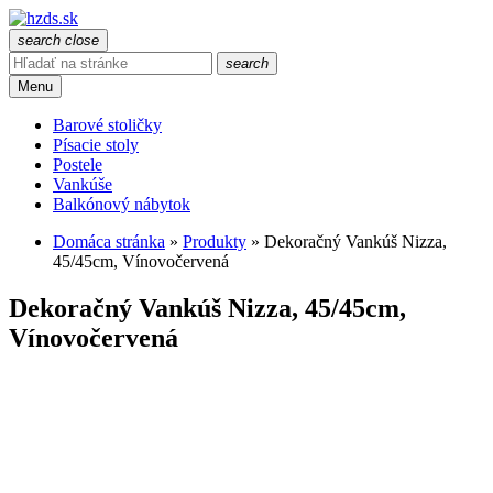
search
close
search
Menu
Barové stoličky
Písacie stoly
Postele
Vankúše
Balkónový nábytok
Domáca stránka
»
Produkty
»
Dekoračný Vankúš Nizza,
45/45cm, Vínovočervená
Dekoračný Vankúš Nizza, 45/45cm,
Vínovočervená