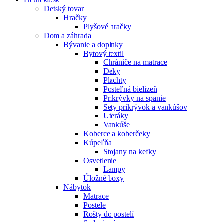
Detský tovar
Hračky
Plyšové hračky
Dom a záhrada
Bývanie a doplnky
Bytový textil
Chrániče na matrace
Deky
Plachty
Posteľná bielizeň
Prikrývky na spanie
Sety prikrývok a vankúšov
Uteráky
Vankúše
Koberce a koberčeky
Kúpeľňa
Stojany na kefky
Osvetlenie
Lampy
Úložné boxy
Nábytok
Matrace
Postele
Rošty do postelí