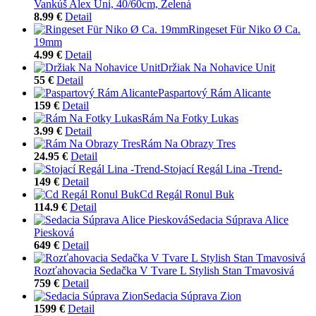
Vankúš Alex Uni, 40/60cm, Zelená
8.99 €
Detail
Ringeset Für Niko Ø Ca.
19mm
4.99 €
Detail
Držiak Na Nohavice Unit
55 €
Detail
Paspartový Rám Alicante
159 €
Detail
Rám Na Fotky Lukas
3.99 €
Detail
Rám Na Obrazy Tres
24.95 €
Detail
Stojací Regál Lina -Trend-
149 €
Detail
Cd Regál Ronul Buk
114.9 €
Detail
Sedacia Súprava Alice
Piesková
649 €
Detail
Rozťahovacia Sedačka V Tvare L Stylish Stan Tmavosivá
759 €
Detail
Sedacia Súprava Zion
1599 €
Detail