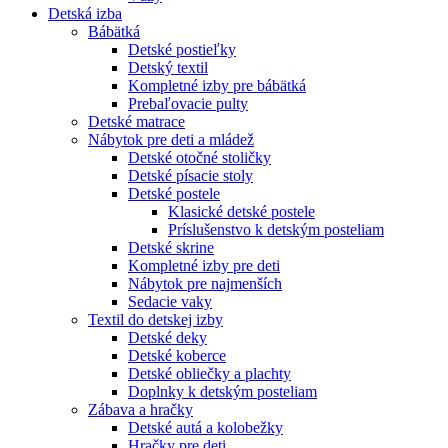
Detská izba
Bábätká
Detské postieľky
Detský textil
Kompletné izby pre bábätká
Prebaľovacie pulty
Detské matrace
Nábytok pre deti a mládež
Detské otočné stoličky
Detské písacie stoly
Detské postele
Klasické detské postele
Príslušenstvo k detským posteliam
Detské skrine
Kompletné izby pre deti
Nábytok pre najmenších
Sedacie vaky
Textil do detskej izby
Detské deky
Detské koberce
Detské obliečky a plachty
Doplnky k detským posteliam
Zábava a hračky
Detské autá a kolobežky
Hračky pre deti