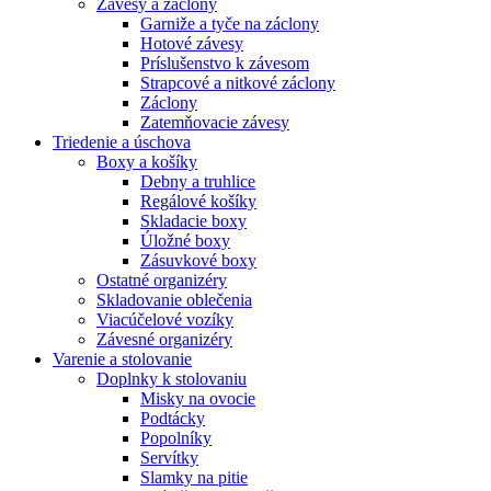
Závesy a záclony
Garniže a tyče na záclony
Hotové závesy
Príslušenstvo k závesom
Strapcové a nitkové záclony
Záclony
Zatemňovacie závesy
Triedenie a úschova
Boxy a košíky
Debny a truhlice
Regálové košíky
Skladacie boxy
Úložné boxy
Zásuvkové boxy
Ostatné organizéry
Skladovanie oblečenia
Viacúčelové vozíky
Závesné organizéry
Varenie a stolovanie
Doplnky k stolovaniu
Misky na ovocie
Podtácky
Popolníky
Servítky
Slamky na pitie