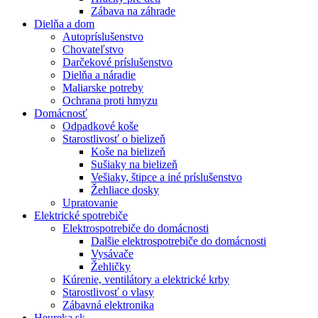
Zábava na záhrade
Dielňa a dom
Autopríslušenstvo
Chovateľstvo
Darčekové príslušenstvo
Dielňa a náradie
Maliarske potreby
Ochrana proti hmyzu
Domácnosť
Odpadkové koše
Starostlivosť o bielizeň
Koše na bielizeň
Sušiaky na bielizeň
Vešiaky, štipce a iné príslušenstvo
Žehliace dosky
Upratovanie
Elektrické spotrebiče
Elektrospotrebiče do domácnosti
Dalšie elektrospotrebiče do domácnosti
Vysávače
Žehličky
Kúrenie, ventilátory a elektrické krby
Starostlivosť o vlasy
Zábavná elektronika
Heureka.sk