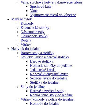
Vane, sprchové kúty a vykurovacie telesá
Sprchové kúty
Vane
Vykurovacie telesá do kúpeľne
Malý nábytok
Komody
Kozmetické stolíky
Nástenné regály
Odkladacie stolíky
Regály
Vitríny
Nábytok do jedálne
Barové stoly a stoličky
Stoličky, lavice a barové stoličky
Barové stoličky
Hojdacie stoličky do jedálne
Jedálenské kreslá
Rohové kuchynské lavice
Sedacie lavice do jedálne
Stoličky do jedálne
Stoly do jedálne
Barové a zvýšené stoly
Rozložitelné stoly do jedálne
Vitríny, komody a police do jedálne
Komody do jedálne