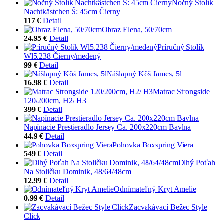
Nočný Stolík
Nachtkästchen Š: 45cm Čierny
117 €
Detail
Obraz Elena, 50/70cm
24.95 €
Detail
Príručný Stolík
Wl5.238 Čierny/medený
99 €
Detail
Nášlapný Kôš James, 5l
16.98 €
Detail
Matrac Strongside
120/200cm, H2/ H3
399 €
Detail
Napínacie Prestieradlo Jersey Ca. 200x220cm Bavlna
44.9 €
Detail
Pohovka Boxspring Viera
549 €
Detail
Dlhý Poťah
Na Stoličku Dominik, 48/64/48cm
12.99 €
Detail
Odnímateľný Kryt Amelie
0.99 €
Detail
Zacvakávací Bežec Style
Click