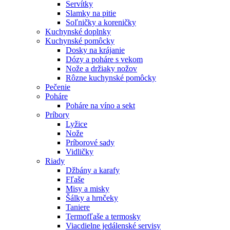
Servítky
Slamky na pitie
Soľničky a koreničky
Kuchynské doplnky
Kuchynské pomôcky
Dosky na krájanie
Dózy a poháre s vekom
Nože a držiaky nožov
Rôzne kuchynské pomôcky
Pečenie
Poháre
Poháre na víno a sekt
Príbory
Lyžice
Nože
Príborové sady
Vidličky
Riady
Džbány a karafy
Fľaše
Misy a misky
Šálky a hrnčeky
Taniere
Termofľaše a termosky
Viacdielne jedálenské servisy