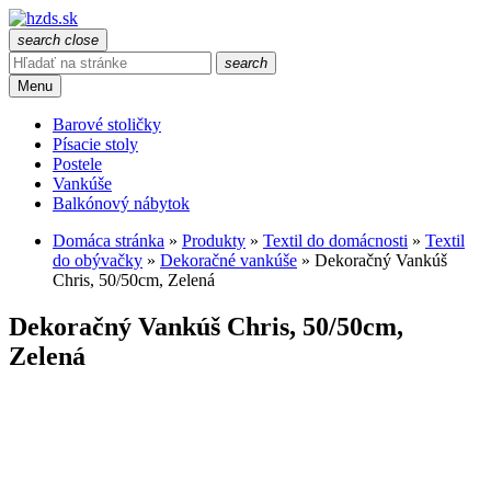
search
close
search
Menu
Barové stoličky
Písacie stoly
Postele
Vankúše
Balkónový nábytok
Domáca stránka
»
Produkty
»
Textil do domácnosti
»
Textil
do obývačky
»
Dekoračné vankúše
»
Dekoračný Vankúš
Chris, 50/50cm, Zelená
Dekoračný Vankúš Chris, 50/50cm,
Zelená