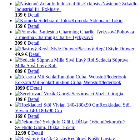
Nástenné Zrkadlo
Industrial Iii -Exklusiv-
139 €
Detail
Komoda Sideboard Tokio
159 €
Detail
Pohovka
3-miestna Charming Charlie Tyrkysová
399 €
Detail
Plastový Regál Style Drawer
49.9 €
Detail
Sedacia Súprava
Milla Sivá Ľavý Roh
889 €
Detail
Ecksofa Mit Schlaffunktion Cuba, Webstoff/lederlook
1099 €
Detail
Servírovací Vozík Giorgia
109 €
Detail
Rozkladací Stôl
Vivian 140-180x90 Cm
169 €
Detail
Dekoračné
Svietidlo Glühi, Dĺžka: 165cm
12.99 €
Detail
Regálový Košík Gustav