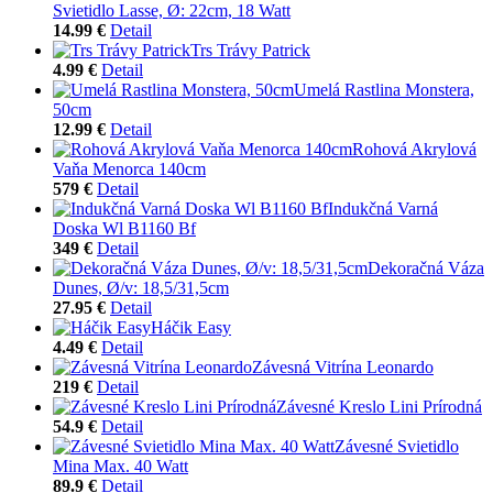
Svietidlo Lasse, Ø: 22cm, 18 Watt
14.99 €
Detail
Trs Trávy Patrick
4.99 €
Detail
Umelá Rastlina Monstera,
50cm
12.99 €
Detail
Rohová Akrylová
Vaňa Menorca 140cm
579 €
Detail
Indukčná Varná
Doska Wl B1160 Bf
349 €
Detail
Dekoračná Váza
Dunes, Ø/v: 18,5/31,5cm
27.95 €
Detail
Háčik Easy
4.49 €
Detail
Závesná Vitrína Leonardo
219 €
Detail
Závesné Kreslo Lini Prírodná
54.9 €
Detail
Závesné Svietidlo
Mina Max. 40 Watt
89.9 €
Detail