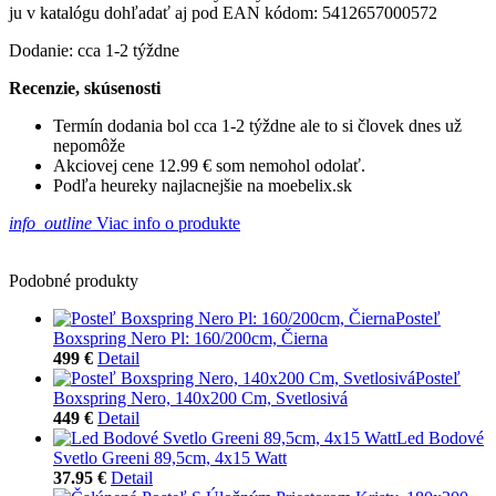
ju v katalógu dohľadať aj pod EAN kódom: 5412657000572
Dodanie: cca 1-2 týždne
Recenzie, skúsenosti
Termín dodania bol cca 1-2 týždne ale to si človek dnes už
nepomôže
Akciovej cene 12.99 € som nemohol odolať.
Podľa heureky najlacnejšie na moebelix.sk
info_outline
Viac info o produkte
Podobné produkty
Posteľ
Boxspring Nero Pl: 160/200cm, Čierna
499 €
Detail
Posteľ
Boxspring Nero, 140x200 Cm, Svetlosivá
449 €
Detail
Led Bodové
Svetlo Greeni 89,5cm, 4x15 Watt
37.95 €
Detail