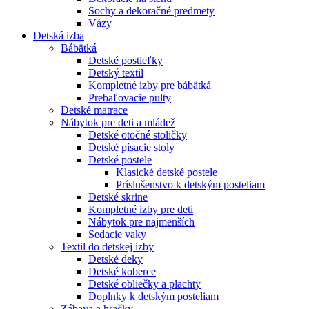
Sochy a dekoračné predmety
Vázy
Detská izba
Bábätká
Detské postieľky
Detský textil
Kompletné izby pre bábätká
Prebaľovacie pulty
Detské matrace
Nábytok pre deti a mládež
Detské otočné stoličky
Detské písacie stoly
Detské postele
Klasické detské postele
Príslušenstvo k detským posteliam
Detské skrine
Kompletné izby pre deti
Nábytok pre najmenších
Sedacie vaky
Textil do detskej izby
Detské deky
Detské koberce
Detské obliečky a plachty
Doplnky k detským posteliam
Zábava a hračky