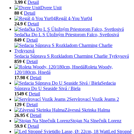
3.99 €
Detail
Dvere Unit
80 €
Detail
Regál 4-You Yur04
24.9 €
Detail
Sedačka Do L S Úložným Priestorom Falco, Svetlosivá
849 €
Detail
Sedacia Súprava S Rozkladom Charming Charlie Tyrkysová
859 €
Detail
Roleta Woody,
120/180cm, Hnedá
17.98 €
Detail
Sedacia
Súprava Do U Seaside Sivá / Biela
1549 €
Detail
Servírovací Vozík Jeams 2
129 €
Detail
Závesná Skrinka Halma
26.95 €
Detail
Stojan Na Slnečník Lorenz
59.9 €
Detail
Led Stropné