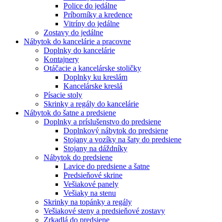
Police do jedálne
Príborníky a kredence
Vitríny do jedálne
Zostavy do jedálne
Nábytok do kancelárie a pracovne
Doplnky do kancelárie
Kontajnery
Otáčacie a kancelárske stoličky
Doplnky ku kreslám
Kancelárske kreslá
Písacie stoly
Skrinky a regály do kancelárie
Nábytok do šatne a predsiene
Doplnky a príslušenstvo do predsiene
Doplnkový nábytok do predsiene
Stojany a vozíky na šaty do predsiene
Stojany na dáždníky
Nábytok do predsiene
Lavice do predsiene a šatne
Predsieňové skrine
Vešiakové panely
Vešiaky na stenu
Skrinky na topánky a regály
Vešiakové steny a predsieňové zostavy
Zrkadlá do predsiene