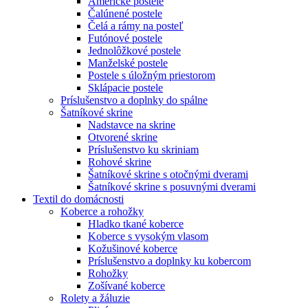
Americké postele
Čalúnené postele
Čelá a rámy na posteľ
Futónové postele
Jednolôžkové postele
Manželské postele
Postele s úložným priestorom
Sklápacie postele
Príslušenstvo a doplnky do spálne
Šatníkové skrine
Nadstavce na skrine
Otvorené skrine
Príslušenstvo ku skriniam
Rohové skrine
Šatníkové skrine s otočnými dverami
Šatníkové skrine s posuvnými dverami
Textil do domácnosti
Koberce a rohožky
Hladko tkané koberce
Koberce s vysokým vlasom
Kožušinové koberce
Príslušenstvo a doplnky ku kobercom
Rohožky
Zošívané koberce
Rolety a žáluzie