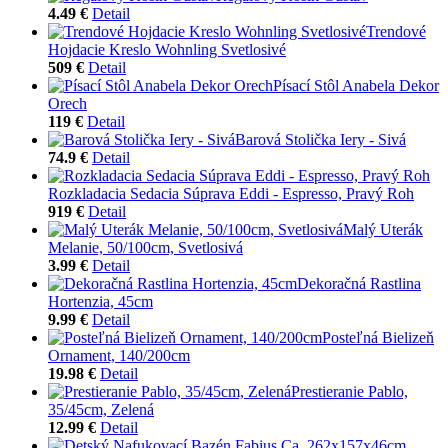
4.49 €
Detail
Trendové
Hojdacie Kreslo Wohnling Svetlosivé
509 €
Detail
Písací Stôl Anabela Dekor
Orech
119 €
Detail
Barová Stolička Iery - Sivá
74.9 €
Detail
Rozkladacia Sedacia Súprava Eddi - Espresso, Pravý Roh
919 €
Detail
Malý Uterák
Melanie, 50/100cm, Svetlosivá
3.99 €
Detail
Dekoračná Rastlina
Hortenzia, 45cm
9.99 €
Detail
Posteľná Bielizeň
Ornament, 140/200cm
19.98 €
Detail
Prestieranie Pablo,
35/45cm, Zelená
12.99 €
Detail