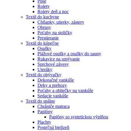
Plisé
Rolety
Rolety deň a noc
Textil do kuchyne
Chňapky, utierky, zástery
Obrusy
Poťahy na stoličky
Prestieranie
Textil do kúpeľne
Osušky
Plážové osušky a osušky do sauny
Rukavice na umývanie
Sprchové závesy
Uteráky
Textil do obývačky
Dekoračné vankúše
Deky a prehozy
Poťahy a obliečky na vankúše
Sedacie vankúše
Textil do spálne
Chrániče matraca
Paplóny
Paplóny so syntetickou výplňou
Plachty
Posteľná bielizeň