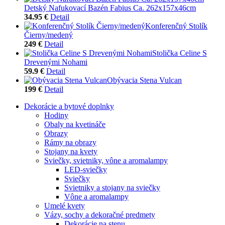
Detský Nafukovací Bazén Fabius Ca. 262x157x46cm
34.95 €
Detail
Konferenčný Stolík
Čierny/medený
249 €
Detail
Stolička Celine S
Drevenými Nohami
59.9 €
Detail
Obývacia Stena Vulcan
199 €
Detail
Dekorácie a bytové doplnky
Hodiny
Obaly na kvetináče
Obrazy
Rámy na obrazy
Stojany na kvety
Sviečky, svietniky, vône a aromalampy
LED-sviečky
Sviečky
Svietniky a stojany na sviečky
Vône a aromalampy
Umelé kvety
Vázy, sochy a dekoračné predmety
Dekorácie na stenu