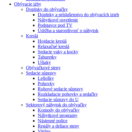
Obývacie izby
Doplnky do obývačky
Doplnky a príslušenstvo do obývacích izieb
Nábytkové osvetlenie
Podstavce pod TV
Údržba a starostlivosť o nábytok
Kreslá
Hojdacie kreslá
Relaxačné kreslá
Sedacie vaky a kocky
Taburetky
Ušiaky
Obývačkové steny
Sedacie súpravy
Leňošky
Pohovky
Rohové sedacie súpravy
Rozkladacie pohovky a sedačky
Sedacie súpravy do U
Sektorový nábytok do obývačky
Komody do obývačky
Nábytkové programy
Nástenné police
Regály a deliace steny
Vitríny