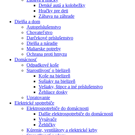
Detské autá a kolobežky
Hračky pre deti
Zábava na záhrade
Dielňa a dom
Autopríslušenstvo
Chovateľstvo
Darčekové príslušenstvo
Dielňa a náradie
Maliarske potreby
Ochrana proti hmyzu
Domácnosť
Odpadkové koše
Starostlivosť o bielizeň
Koše na bielizeň
Sušiaky na bielizeň
Vešiaky, štipce a iné príslušenstvo
Žehliace dosky
Upratovanie
Elektrické spotrebiče
Elektrospotrebiče do domácnosti
Dalšie elektrospotrebiče do domácnosti
Vysávače
Žehličky
Kúrenie, ventilátory a elektrické krby