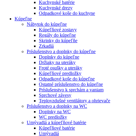
Kuchynské batérie
Kuchynské drezy
Odpadkové koše do kuchyne
Kúpeľne
Nábytok do kúpeľne
Kúpeľňové zostavy
Regály do kúpeľne
Skrinky do kúpeľňe
Zrkadlá
Príslušenstvo a doplnky do kúpeľne
Doplnky do kúpeľne
Držiaky na uteráky
Froté osušky a uteráky
Kúpeľňové predložky
Odpadkové koše do kúpeľne
Ostatné príslušenstvo do kúpeľne
Príslušenstvo k sprchám a vaniam
Sprchové závesy
Teplovzdušné ventilátory a ohrievače
Príslušenstvo a doplnky na WC
Doplnky na WC
WC predložky
Umývadlá a kúpeľňové batérie
Kúpeľňové batérie
Umývadlá