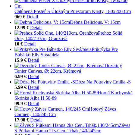
Čalúnená Posteľ S Úložným Priestorom Kristy, 180x200 Cm
969 €
Detail
Debna Delicious, V: 15cm
12.99 €
Detail
Prehoz Solid
One, 140/210cm, Oranžová
10 €
Detail
Prikrývka Pre
Bábätko Elly Sivá/biela
15.9 €
Detail
Dezertný
Tanier Canvas, Ø: 22cm, Krémová
6.99 €
Detail
Dóza Na Potraviny Emilia -S
5.99 €
Detail
Horná Kuchynská
Skrinka Alba H 50-89
99.9 €
Detail
Hotový Záves
Carmen, 140/245 Cm
17.98 €
Detail
Záves
S Pútkami Hanna 2ks-Cen. Trhák,140/245cm