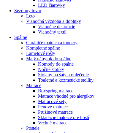
LED žiarovky
Sezónny tovar
Leto
Vianočná výzdoba a doplnky
Vianočné dekorácie
Vianočný textil
Spálne
Chrániče matraca a toppery
Kompletné spálne
Lamelové rošty
Malý nábytok do spálne
Komody do spálne
Nočné stolíky
Stojany na šaty a oblečenie
Toaletné a kozmetické stolíky
Matrace
Boxspring matrace
Matrace vhodné pro alergikov
Matracové sety
Penové matrace
Pružinové matrace
Skladacie matrace pre hostí
Vrchné matrace
Postele