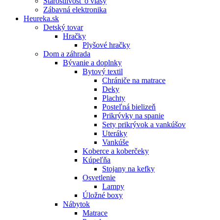
Starostlivosť o vlasy
Zábavná elektronika
Heureka.sk
Detský tovar
Hračky
Plyšové hračky
Dom a záhrada
Bývanie a doplnky
Bytový textil
Chrániče na matrace
Deky
Plachty
Posteľná bielizeň
Prikrývky na spanie
Sety prikrývok a vankúšov
Uteráky
Vankúše
Koberce a koberčeky
Kúpeľňa
Stojany na kefky
Osvetlenie
Lampy
Úložné boxy
Nábytok
Matrace