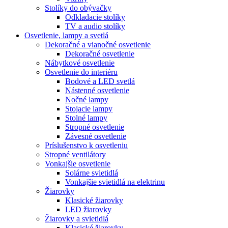
Stolíky do obývačky
Odkladacie stolíky
TV a audio stolíky
Osvetlenie, lampy a svetlá
Dekoračné a vianočné osvetlenie
Dekoračné osvetlenie
Nábytkové osvetlenie
Osvetlenie do interiéru
Bodové a LED svetlá
Nástenné osvetlenie
Nočné lampy
Stojacie lampy
Stolné lampy
Stropné osvetlenie
Závesné osvetlenie
Príslušenstvo k osvetleniu
Stropné ventilátory
Vonkajšie osvetlenie
Solárne svietidlá
Vonkajšie svietidlá na elektrinu
Žiarovky
Klasické žiarovky
LED žiarovky
Žiarovky a svietidlá
Klasické žiarovky