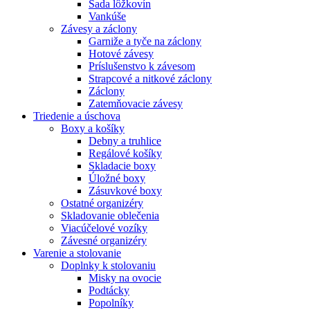
Sada lôžkovín
Vankúše
Závesy a záclony
Garniže a tyče na záclony
Hotové závesy
Príslušenstvo k závesom
Strapcové a nitkové záclony
Záclony
Zatemňovacie závesy
Triedenie a úschova
Boxy a košíky
Debny a truhlice
Regálové košíky
Skladacie boxy
Úložné boxy
Zásuvkové boxy
Ostatné organizéry
Skladovanie oblečenia
Viacúčelové vozíky
Závesné organizéry
Varenie a stolovanie
Doplnky k stolovaniu
Misky na ovocie
Podtácky
Popolníky