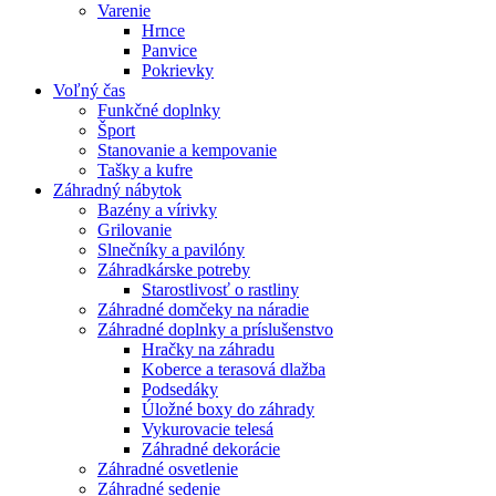
Varenie
Hrnce
Panvice
Pokrievky
Voľný čas
Funkčné doplnky
Šport
Stanovanie a kempovanie
Tašky a kufre
Záhradný nábytok
Bazény a vírivky
Grilovanie
Slnečníky a pavilóny
Záhradkárske potreby
Starostlivosť o rastliny
Záhradné domčeky na náradie
Záhradné doplnky a príslušenstvo
Hračky na záhradu
Koberce a terasová dlažba
Podsedáky
Úložné boxy do záhrady
Vykurovacie telesá
Záhradné dekorácie
Záhradné osvetlenie
Záhradné sedenie