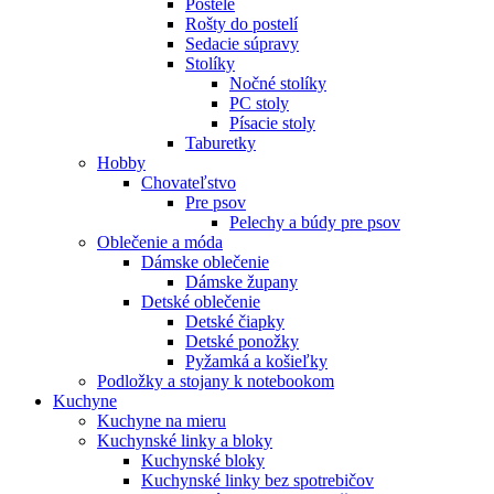
Postele
Rošty do postelí
Sedacie súpravy
Stolíky
Nočné stolíky
PC stoly
Písacie stoly
Taburetky
Hobby
Chovateľstvo
Pre psov
Pelechy a búdy pre psov
Oblečenie a móda
Dámske oblečenie
Dámske župany
Detské oblečenie
Detské čiapky
Detské ponožky
Pyžamká a košieľky
Podložky a stojany k notebookom
Kuchyne
Kuchyne na mieru
Kuchynské linky a bloky
Kuchynské bloky
Kuchynské linky bez spotrebičov