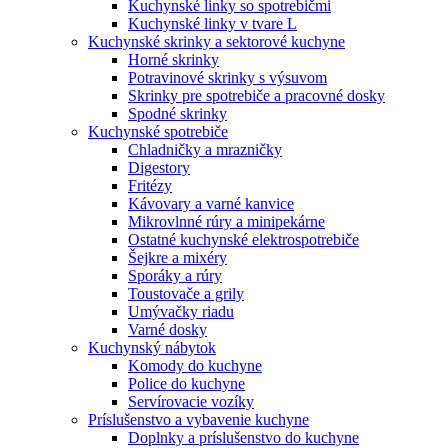
Kuchynské linky so spotrebičmi
Kuchynské linky v tvare L
Kuchynské skrinky a sektorové kuchyne
Horné skrinky
Potravinové skrinky s výsuvom
Skrinky pre spotrebiče a pracovné dosky
Spodné skrinky
Kuchynské spotrebiče
Chladničky a mrazničky
Digestory
Fritézy
Kávovary a varné kanvice
Mikrovlnné rúry a minipekárne
Ostatné kuchynské elektrospotrebiče
Šejkre a mixéry
Sporáky a rúry
Toustovače a grily
Umývačky riadu
Varné dosky
Kuchynský nábytok
Komody do kuchyne
Police do kuchyne
Servírovacie vozíky
Príslušenstvo a vybavenie kuchyne
Doplnky a príslušenstvo do kuchyne