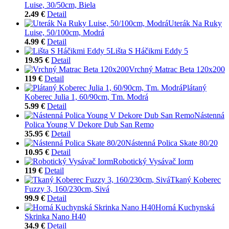
Luise, 30/50cm, Biela
2.49 €
Detail
Uterák Na Ruky
Luise, 50/100cm, Modrá
4.99 €
Detail
Lišta S Háčikmi Eddy 5
19.95 €
Detail
Vrchný Matrac Beta 120x200
119 €
Detail
Plátaný
Koberec Julia 1, 60/90cm, Tm. Modrá
5.99 €
Detail
Nástenná
Polica Young V Dekore Dub San Remo
35.95 €
Detail
Nástenná Polica Skate 80/20
10.95 €
Detail
Robotický Vysávač Iorm
119 €
Detail
Tkaný Koberec
Fuzzy 3, 160/230cm, Sivá
99.9 €
Detail
Horná Kuchynská
Skrinka Nano H40
34.9 €
Detail