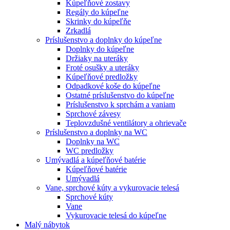
Kúpeľňové zostavy
Regály do kúpeľne
Skrinky do kúpeľňe
Zrkadlá
Príslušenstvo a doplnky do kúpeľne
Doplnky do kúpeľne
Držiaky na uteráky
Froté osušky a uteráky
Kúpeľňové predložky
Odpadkové koše do kúpeľne
Ostatné príslušenstvo do kúpeľne
Príslušenstvo k sprchám a vaniam
Sprchové závesy
Teplovzdušné ventilátory a ohrievače
Príslušenstvo a doplnky na WC
Doplnky na WC
WC predložky
Umývadlá a kúpeľňové batérie
Kúpeľňové batérie
Umývadlá
Vane, sprchové kúty a vykurovacie telesá
Sprchové kúty
Vane
Vykurovacie telesá do kúpeľne
Malý nábytok