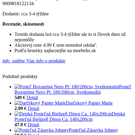
9009818122134
Dodanie: cca 3-4 týždne
Recenzie, skúsenosti
Termín dodania bol cca 3-4 týždne ale to si človek dnes už
nepomôže
Akciovej cene 4.99 € som nemohol odolať.
Podľa heureky najlacnejšie na moebelix.sk
info_outline
Viac info o produkte
Podobné produkty
Posteľ
Boxspring Nero Pl: 180/200cm, Svetlomodrá
549 €
Detail
Darčekový Papier Marie
2.99 €
Detail
Detská
Posteľná Bielizeň Dinos Ca. 140x200cm
47.9 €
Detail
Posteľná Zásuvka Johnny