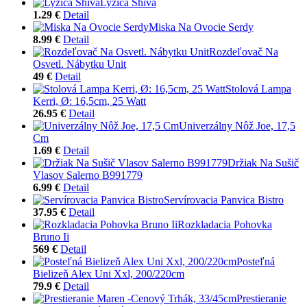
Lyžica Shiva
1.29 €
Detail
Miska Na Ovocie Serdy
8.99 €
Detail
Rozdeľovač Na
Osvetl. Nábytku Unit
49 €
Detail
Stolová Lampa
Kerri, Ø: 16,5cm, 25 Watt
26.95 €
Detail
Univerzálny Nôž Joe, 17,5
Cm
1.69 €
Detail
Držiak Na Sušič
Vlasov Salerno B991779
6.99 €
Detail
Servírovacia Panvica Bistro
37.95 €
Detail
Rozkladacia Pohovka
Bruno Ii
569 €
Detail
Posteľná
Bielizeň Alex Uni Xxl, 200/220cm
79.9 €
Detail
Prestieranie