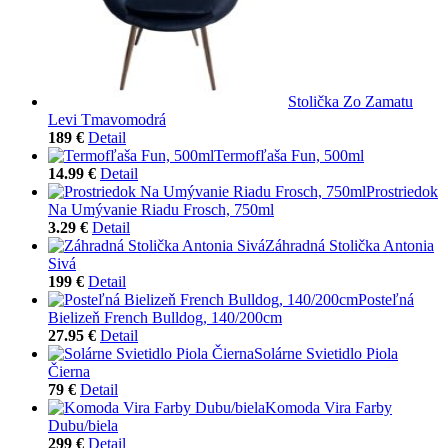
Stolička Zo Zamatu
Levi Tmavomodrá
189 €
Detail
Termofľaša Fun, 500ml
14.99 €
Detail
Prostriedok
Na Umývanie Riadu Frosch, 750ml
3.29 €
Detail
Záhradná Stolička Antonia
Sivá
199 €
Detail
Posteľná
Bielizeň French Bulldog, 140/200cm
27.95 €
Detail
Solárne Svietidlo Piola
Čierna
79 €
Detail
Komoda Vira Farby
Dubu/biela
299 €
Detail