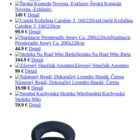
Široká Komoda
Novena -Exklusiv-
149 €
Detail
Umelá Kožušina
Caroline 3, 160/220cm
99.9 €
Detail
Napínacie
Prestieradlo Jersey Ca. 200x220cm
44.9 €
Detail
Skrinka Na Riad Wito Biela
104.9 €
Detail
Závesný Slnečník Agostino
99 €
Detail
Nástenný Regál, Dekoračný Leondro Hnedá, Čierna
19.98 €
Detail
Spodná Kuchynská
Skrinka Wito
59.9 €
Detail