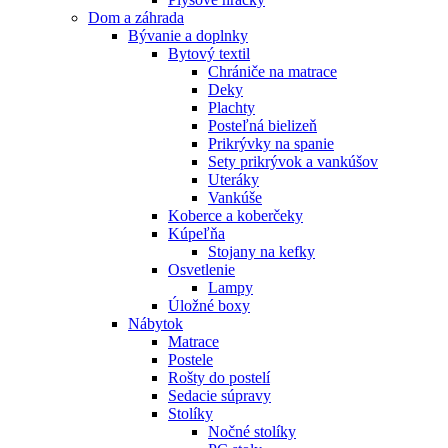
Dom a záhrada
Bývanie a doplnky
Bytový textil
Chrániče na matrace
Deky
Plachty
Posteľná bielizeň
Prikrývky na spanie
Sety prikrývok a vankúšov
Uteráky
Vankúše
Koberce a koberčeky
Kúpeľňa
Stojany na kefky
Osvetlenie
Lampy
Úložné boxy
Nábytok
Matrace
Postele
Rošty do postelí
Sedacie súpravy
Stolíky
Nočné stolíky