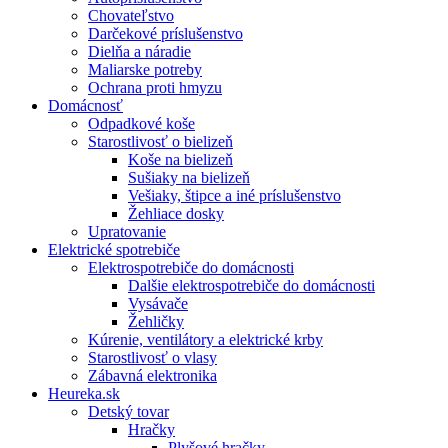
Chovateľstvo
Darčekové príslušenstvo
Dielňa a náradie
Maliarske potreby
Ochrana proti hmyzu
Domácnosť
Odpadkové koše
Starostlivosť o bielizeň
Koše na bielizeň
Sušiaky na bielizeň
Vešiaky, štipce a iné príslušenstvo
Žehliace dosky
Upratovanie
Elektrické spotrebiče
Elektrospotrebiče do domácnosti
Dalšie elektrospotrebiče do domácnosti
Vysávače
Žehličky
Kúrenie, ventilátory a elektrické krby
Starostlivosť o vlasy
Zábavná elektronika
Heureka.sk
Detský tovar
Hračky
Plyšové hračky