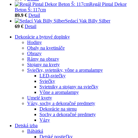
Regál Pintal Dekor
Beton Š: 117cm
89.9 €
Detail
Sedací Vak Billy Silber
69 €
Detail
Dekorácie a bytové doplnky
Hodiny
Obaly na kvetináče
Obrazy
Rámy na obrazy
Stojany na kvety
Sviečky, svietniky, vône a aromalampy
LED-sviečky
Sviečky
Svietniky a stojany na sviečky
Vône a aromalampy
Umelé kvety
Vázy, sochy a dekoračné predmety
Dekorácie na stenu
Sochy a dekoračné predmety
Vázy
Detská izba
Bábätká
Detské postieľky