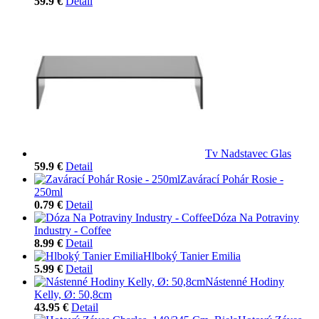
59.9 €
Detail
Tv Nadstavec Glas
59.9 €
Detail
Zavárací Pohár Rosie -
250ml
0.79 €
Detail
Dóza Na Potraviny
Industry - Coffee
8.99 €
Detail
Hlboký Tanier Emilia
5.99 €
Detail
Nástenné Hodiny
Kelly, Ø: 50,8cm
43.95 €
Detail