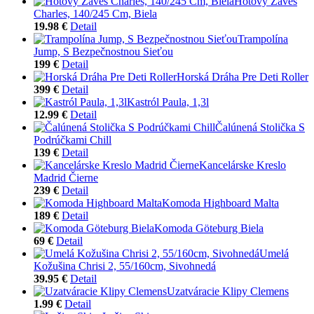
Hotový Záves
Charles, 140/245 Cm, Biela
19.98 €
Detail
Trampolína
Jump, S Bezpečnostnou Sieťou
199 €
Detail
Horská Dráha Pre Deti Roller
399 €
Detail
Kastról Paula, 1,3l
12.99 €
Detail
Čalúnená Stolička S
Podrúčkami Chill
139 €
Detail
Kancelárske Kreslo
Madrid Čierne
239 €
Detail
Komoda Highboard Malta
189 €
Detail
Komoda Göteburg Biela
69 €
Detail
Umelá
Kožušina Chrisi 2, 55/160cm, Sivohnedá
39.95 €
Detail
Uzatváracie Klipy Clemens
1.99 €
Detail