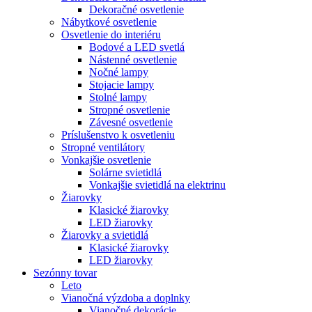
Dekoračné osvetlenie
Nábytkové osvetlenie
Osvetlenie do interiéru
Bodové a LED svetlá
Nástenné osvetlenie
Nočné lampy
Stojacie lampy
Stolné lampy
Stropné osvetlenie
Závesné osvetlenie
Príslušenstvo k osvetleniu
Stropné ventilátory
Vonkajšie osvetlenie
Solárne svietidlá
Vonkajšie svietidlá na elektrinu
Žiarovky
Klasické žiarovky
LED žiarovky
Žiarovky a svietidlá
Klasické žiarovky
LED žiarovky
Sezónny tovar
Leto
Vianočná výzdoba a doplnky
Vianočné dekorácie