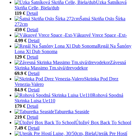
Úzka Šatníková
Skriňa Celle, Biela/dub
119 €
Detail
Šatná Skriňa Oslo Šírka
272cm
459 €
Detail
Vákuové Vrece Space -Ext-
4.99 €
Detail
Regál Na Šanóny
Lona Xl Dub Sonoma
129 €
Detail
Závesná
Skrinka Massimo Tm.sivá/drevodekor
69.9 €
Detail
Skrinka Pod Drez
Venezia-Valero
84.9 €
Detail
Rohová Spodná
Skrinka Luisa Ue110
179 €
Detail
Taburetka Seaside
219 €
Detail
Úložný Box Back To School
7.49 €
Detail
Uterák Pre Hostí