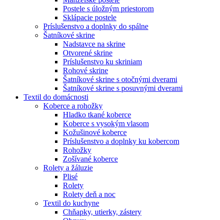
Postele s úložným priestorom
Sklápacie postele
Príslušenstvo a doplnky do spálne
Šatníkové skrine
Nadstavce na skrine
Otvorené skrine
Príslušenstvo ku skriniam
Rohové skrine
Šatníkové skrine s otočnými dverami
Šatníkové skrine s posuvnými dverami
Textil do domácnosti
Koberce a rohožky
Hladko tkané koberce
Koberce s vysokým vlasom
Kožušinové koberce
Príslušenstvo a doplnky ku kobercom
Rohožky
Zošívané koberce
Rolety a žáluzie
Plisé
Rolety
Rolety deň a noc
Textil do kuchyne
Chňapky, utierky, zástery