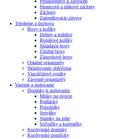
Príslušenstvo k závesom
Strapcové a nitkové záclony
Záclony
Zatemňovacie závesy
Triedenie a úschova
Boxy a košíky
Debny a truhlice
Regálové košíky
Skladacie boxy
Úložné boxy
Zásuvkové boxy
Ostatné organizéry
Skladovanie oblečenia
Viacúčelové vozíky
Závesné organizéry
Varenie a stolovanie
Doplnky k stolovaniu
Misky na ovocie
Podtácky
Popolníky
Servítky
Slamky na pitie
Soľničky a koreničky
Kuchynské doplnky
Kuchynské pomôcky