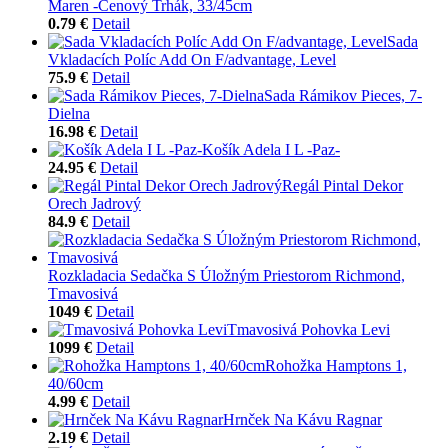
Maren -Cenový Trhák, 33/45cm
0.79 €
Detail
Sada
Vkladacích Políc Add On F/advantage, Level
75.9 €
Detail
Sada Rámikov Pieces, 7-
Dielna
16.98 €
Detail
Košík Adela I L -Paz-
24.95 €
Detail
Regál Pintal Dekor
Orech Jadrový
84.9 €
Detail
Rozkladacia Sedačka S Úložným Priestorom Richmond,
Tmavosivá
1049 €
Detail
Tmavosivá Pohovka Levi
1099 €
Detail
Rohožka Hamptons 1,
40/60cm
4.99 €
Detail
Hrnček Na Kávu Ragnar
2.19 €
Detail