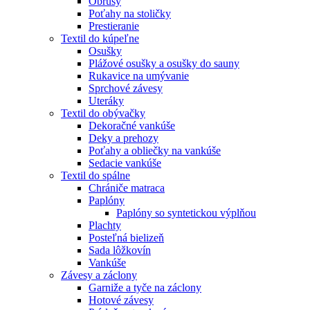
Obrusy
Poťahy na stoličky
Prestieranie
Textil do kúpeľne
Osušky
Plážové osušky a osušky do sauny
Rukavice na umývanie
Sprchové závesy
Uteráky
Textil do obývačky
Dekoračné vankúše
Deky a prehozy
Poťahy a obliečky na vankúše
Sedacie vankúše
Textil do spálne
Chrániče matraca
Paplóny
Paplóny so syntetickou výplňou
Plachty
Posteľná bielizeň
Sada lôžkovín
Vankúše
Závesy a záclony
Garniže a tyče na záclony
Hotové závesy