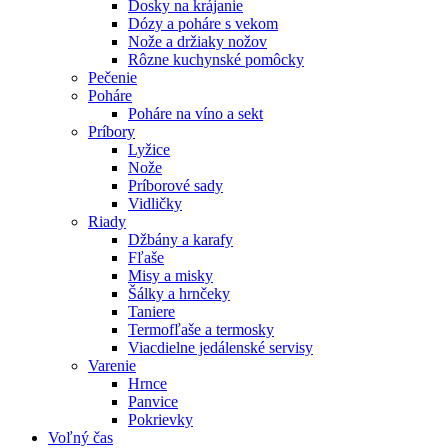
Dosky na krájanie
Dózy a poháre s vekom
Nože a držiaky nožov
Rôzne kuchynské pomôcky
Pečenie
Poháre
Poháre na víno a sekt
Príbory
Lyžice
Nože
Príborové sady
Vidličky
Riady
Džbány a karafy
Fľaše
Misy a misky
Šálky a hrnčeky
Taniere
Termofľaše a termosky
Viacdielne jedálenské servisy
Varenie
Hrnce
Panvice
Pokrievky
Voľný čas