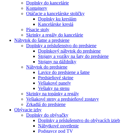
Doplnky do kancelárie
Kontajnery
Otáčacie a kancelárske stoličky
Doplnky ku kreslám
Kancelárske kreslá
Písacie stoly
Skrinky a regály do kancelárie
Nábytok do šatne a predsiene
Doplnky a príslušenstvo do predsiene
Doplnkový nábytok do predsiene
Stojany a vozíky na šaty do predsiene
Stojany na dáždníky
Nábytok do predsiene
Lavice do predsiene a šatne
Predsieňové skrine
Vešiakové panely
Vešiaky na stenu
Skrinky na topánky a regály
Vešiakové steny a predsieňové zostavy
Zrkadlá do predsiene
Obývacie izby
Doplnky do obývačky
Doplnky a príslušenstvo do obývacích izieb
Nábytkové osvetlenie
Podstavce pod TV