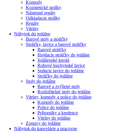
Komody
Kozmetické stolíky
Nástenné regály
Odkladacie stolíky
Regály
Vitríny
Nábytok do jedálne
Barové stoly a stoličky
Stoličky, lavice a barové stoličky
Barové stoličky
Hojdacie stoličky do jedálne
Jedálenské kreslá
Rohové kuchynské lavice
Sedacie lavice do jedálne
Stoličky do jedálne
Stoly do jedálne
Barové a zvýšené stoly
Rozložitelné stoly do jedálne
Vitríny, komody a police do jedálne
Komody do jedálne
Police do jedálne
Príborníky a kredence
Vitríny do jedálne
Zostavy do jedálne
Nábytok do kancelárie a pracovne