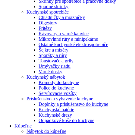
Skrinky pre spotrebiče a pracovné dosky
Spodné skrinky
Kuchynské spotrebiče
Chladničky a mrazničky
Digestory
Fritézy
Kávovary a varné kanvice
Mikrovlnné rúry a minipekárne
Ostatné kuchynské elektrospotrebiče
Šejkre a mixéry
Sporáky a rúry
Toustovače a grily
Umývačky riadu
Varné dosky
Kuchynský nábytok
Komody do kuchyne
Police do kuchyne
Servírovacie vozíky
Príslušenstvo a vybavenie kuchyne
Doplnky a príslušenstvo do kuchyne
Kuchynské batérie
Kuchynské drezy
Odpadkové koše do kuchyne
Kúpeľne
Nábytok do kúpeľne