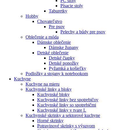
PC stoly
Písacie stoly
Taburetky
Hobby
Chovateľstvo
Pre psov
Pelechy a búdy pre psov
Oblečenie a móda
Dámske oblečenie
Dámske župany
Detské oblečenie
Detské čiapky
Detské ponožky
Pyžamká a košieľky
Podložky a stojany k notebookom
Kuchyne
Kuchyne na mieru
Kuchynské linky a bloky
Kuchynské bloky
Kuchynské linky bez spotrebičov
Kuchynské linky so spotrebičmi
Kuchynské linky v tvare L
Kuchynské skrinky a sektorové kuchyne
Horné skrinky
Potravinové skrinky s výsuvom