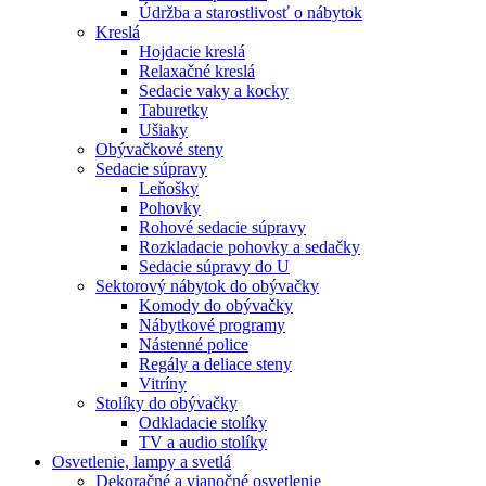
Údržba a starostlivosť o nábytok
Kreslá
Hojdacie kreslá
Relaxačné kreslá
Sedacie vaky a kocky
Taburetky
Ušiaky
Obývačkové steny
Sedacie súpravy
Leňošky
Pohovky
Rohové sedacie súpravy
Rozkladacie pohovky a sedačky
Sedacie súpravy do U
Sektorový nábytok do obývačky
Komody do obývačky
Nábytkové programy
Nástenné police
Regály a deliace steny
Vitríny
Stolíky do obývačky
Odkladacie stolíky
TV a audio stolíky
Osvetlenie, lampy a svetlá
Dekoračné a vianočné osvetlenie