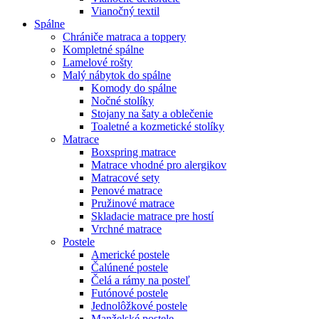
Vianočný textil
Spálne
Chrániče matraca a toppery
Kompletné spálne
Lamelové rošty
Malý nábytok do spálne
Komody do spálne
Nočné stolíky
Stojany na šaty a oblečenie
Toaletné a kozmetické stolíky
Matrace
Boxspring matrace
Matrace vhodné pro alergikov
Matracové sety
Penové matrace
Pružinové matrace
Skladacie matrace pre hostí
Vrchné matrace
Postele
Americké postele
Čalúnené postele
Čelá a rámy na posteľ
Futónové postele
Jednolôžkové postele
Manželské postele