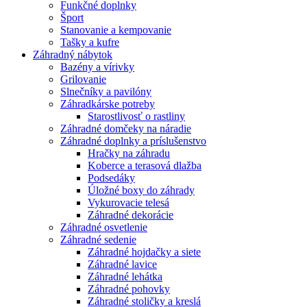
Funkčné doplnky
Šport
Stanovanie a kempovanie
Tašky a kufre
Záhradný nábytok
Bazény a vírivky
Grilovanie
Slnečníky a pavilóny
Záhradkárske potreby
Starostlivosť o rastliny
Záhradné domčeky na náradie
Záhradné doplnky a príslušenstvo
Hračky na záhradu
Koberce a terasová dlažba
Podsedáky
Úložné boxy do záhrady
Vykurovacie telesá
Záhradné dekorácie
Záhradné osvetlenie
Záhradné sedenie
Záhradné hojdačky a siete
Záhradné lavice
Záhradné lehátka
Záhradné pohovky
Záhradné stoličky a kreslá