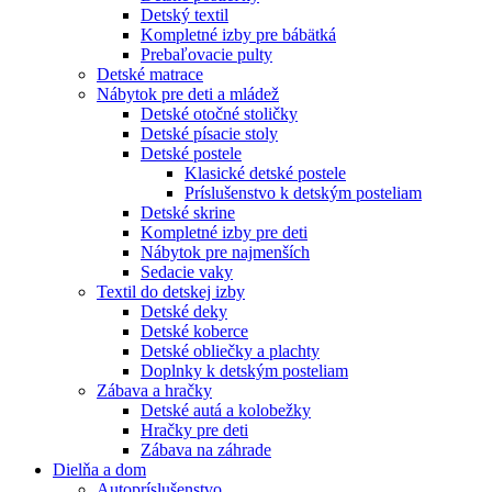
Detský textil
Kompletné izby pre bábätká
Prebaľovacie pulty
Detské matrace
Nábytok pre deti a mládež
Detské otočné stoličky
Detské písacie stoly
Detské postele
Klasické detské postele
Príslušenstvo k detským posteliam
Detské skrine
Kompletné izby pre deti
Nábytok pre najmenších
Sedacie vaky
Textil do detskej izby
Detské deky
Detské koberce
Detské obliečky a plachty
Doplnky k detským posteliam
Zábava a hračky
Detské autá a kolobežky
Hračky pre deti
Zábava na záhrade
Dielňa a dom
Autopríslušenstvo