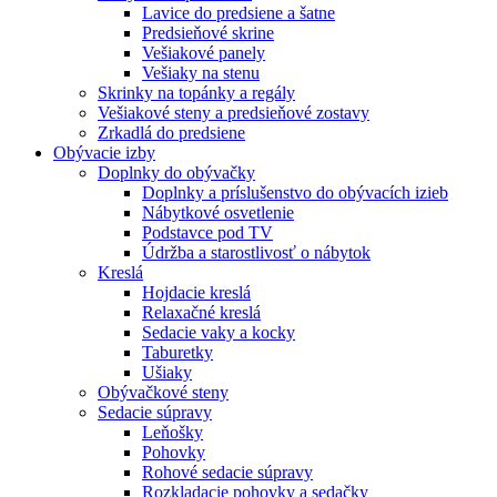
Lavice do predsiene a šatne
Predsieňové skrine
Vešiakové panely
Vešiaky na stenu
Skrinky na topánky a regály
Vešiakové steny a predsieňové zostavy
Zrkadlá do predsiene
Obývacie izby
Doplnky do obývačky
Doplnky a príslušenstvo do obývacích izieb
Nábytkové osvetlenie
Podstavce pod TV
Údržba a starostlivosť o nábytok
Kreslá
Hojdacie kreslá
Relaxačné kreslá
Sedacie vaky a kocky
Taburetky
Ušiaky
Obývačkové steny
Sedacie súpravy
Leňošky
Pohovky
Rohové sedacie súpravy
Rozkladacie pohovky a sedačky