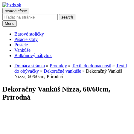
search
close
search
Menu
Barové stoličky
Písacie stoly
Postele
Vankúše
Balkónový nábytok
Domáca stránka
»
Produkty
»
Textil do domácnosti
»
Textil
do obývačky
»
Dekoračné vankúše
»
Dekoračný Vankúš
Nizza, 60/60cm, Prírodná
Dekoračný Vankúš Nizza, 60/60cm,
Prírodná