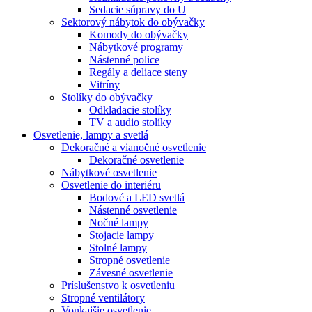
Sedacie súpravy do U
Sektorový nábytok do obývačky
Komody do obývačky
Nábytkové programy
Nástenné police
Regály a deliace steny
Vitríny
Stolíky do obývačky
Odkladacie stolíky
TV a audio stolíky
Osvetlenie, lampy a svetlá
Dekoračné a vianočné osvetlenie
Dekoračné osvetlenie
Nábytkové osvetlenie
Osvetlenie do interiéru
Bodové a LED svetlá
Nástenné osvetlenie
Nočné lampy
Stojacie lampy
Stolné lampy
Stropné osvetlenie
Závesné osvetlenie
Príslušenstvo k osvetleniu
Stropné ventilátory
Vonkajšie osvetlenie