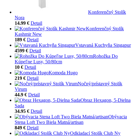
Konferenčný Stolík
Nora
14.99 €
Detail
Konferenčný Stolík
Kashmir New
189 €
Detail
Vstavaná Kuchyňa Singapur
4599 €
Detail
Rohožka Do
Kúpeľne Lusy, 50/80cm
10 €
Detail
Komoda Hugo
219 €
Detail
Nočný/prístavný Stolík
Virum
44.9 €
Detail
Obraz Hexagon, 5-Dielna
Sada
34.95 €
Detail
Obývacia
Stena Loft Two Biela Matná/artisan
849 €
Detail
Odkladací Stolík Club Ny