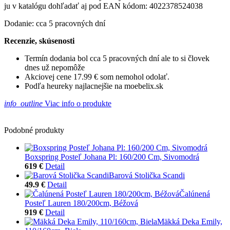
ju v katalógu dohľadať aj pod EAN kódom: 4022378524038
Dodanie: cca 5 pracovných dní
Recenzie, skúsenosti
Termín dodania bol cca 5 pracovných dní ale to si človek
dnes už nepomôže
Akciovej cene 17.99 € som nemohol odolať.
Podľa heureky najlacnejšie na moebelix.sk
info_outline
Viac info o produkte
Podobné produkty
Boxspring Posteľ Johana Pl: 160/200 Cm, Sivomodrá
619 €
Detail
Barová Stolička Scandi
49.9 €
Detail
Čalúnená
Posteľ Lauren 180/200cm, Béžová
919 €
Detail
Mäkká Deka Emily,