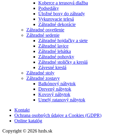
Koberce a terasová dlažba
Podsedáky
Úložné boxy do záhrady
Vykurovacie telesá
Záhradné dekorácie
Záhradné osvetlenie
Záhradné sedenie
Záhradné hojdačky a siete
Záhradné lavice
Záhradné lehátka
Záhradné pohovky
Záhradné stoličky a kreslá
Závesné kreslá
Záhradné stoly
Záhradné zostavy
Balkónový nábytok
Drevený nábytok
Kovový nábytok
Umelý ratanový nábytok
Kontakt
Ochrana osobných údajov a Cookies (GDPR)
Online katalóg
Copyright © 2026 hzds.sk