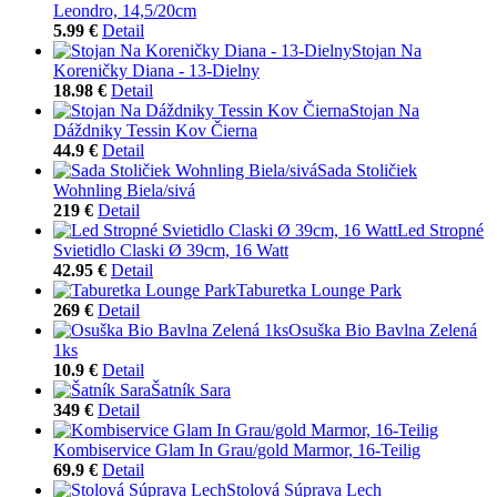
Leondro, 14,5/20cm
5.99 €
Detail
Stojan Na
Koreničky Diana - 13-Dielny
18.98 €
Detail
Stojan Na
Dáždniky Tessin Kov Čierna
44.9 €
Detail
Sada Stoličiek
Wohnling Biela/sivá
219 €
Detail
Led Stropné
Svietidlo Claski Ø 39cm, 16 Watt
42.95 €
Detail
Taburetka Lounge Park
269 €
Detail
Osuška Bio Bavlna Zelená
1ks
10.9 €
Detail
Šatník Sara
349 €
Detail
Kombiservice Glam In Grau/gold Marmor, 16-Teilig
69.9 €
Detail
Stolová Súprava Lech