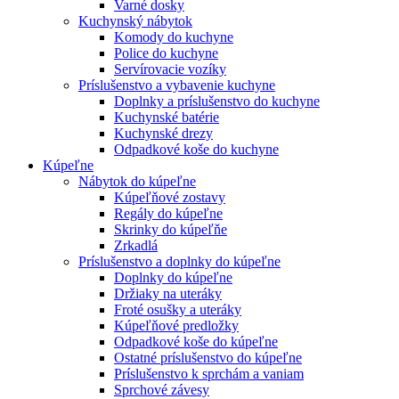
Varné dosky
Kuchynský nábytok
Komody do kuchyne
Police do kuchyne
Servírovacie vozíky
Príslušenstvo a vybavenie kuchyne
Doplnky a príslušenstvo do kuchyne
Kuchynské batérie
Kuchynské drezy
Odpadkové koše do kuchyne
Kúpeľne
Nábytok do kúpeľne
Kúpeľňové zostavy
Regály do kúpeľne
Skrinky do kúpeľňe
Zrkadlá
Príslušenstvo a doplnky do kúpeľne
Doplnky do kúpeľne
Držiaky na uteráky
Froté osušky a uteráky
Kúpeľňové predložky
Odpadkové koše do kúpeľne
Ostatné príslušenstvo do kúpeľne
Príslušenstvo k sprchám a vaniam
Sprchové závesy