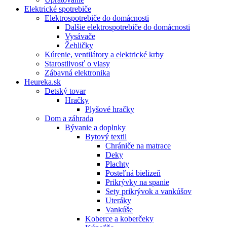
Elektrické spotrebiče
Elektrospotrebiče do domácnosti
Dalšie elektrospotrebiče do domácnosti
Vysávače
Žehličky
Kúrenie, ventilátory a elektrické krby
Starostlivosť o vlasy
Zábavná elektronika
Heureka.sk
Detský tovar
Hračky
Plyšové hračky
Dom a záhrada
Bývanie a doplnky
Bytový textil
Chrániče na matrace
Deky
Plachty
Posteľná bielizeň
Prikrývky na spanie
Sety prikrývok a vankúšov
Uteráky
Vankúše
Koberce a koberčeky