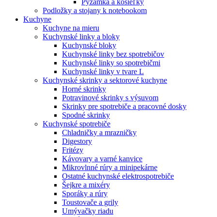
Pyžamká a košieľky
Podložky a stojany k notebookom
Kuchyne
Kuchyne na mieru
Kuchynské linky a bloky
Kuchynské bloky
Kuchynské linky bez spotrebičov
Kuchynské linky so spotrebičmi
Kuchynské linky v tvare L
Kuchynské skrinky a sektorové kuchyne
Horné skrinky
Potravinové skrinky s výsuvom
Skrinky pre spotrebiče a pracovné dosky
Spodné skrinky
Kuchynské spotrebiče
Chladničky a mrazničky
Digestory
Fritézy
Kávovary a varné kanvice
Mikrovlnné rúry a minipekárne
Ostatné kuchynské elektrospotrebiče
Šejkre a mixéry
Sporáky a rúry
Toustovače a grily
Umývačky riadu