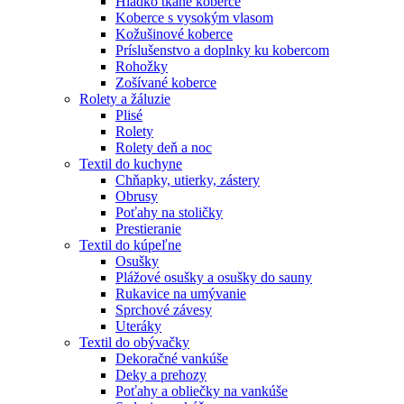
Hladko tkané koberce
Koberce s vysokým vlasom
Kožušinové koberce
Príslušenstvo a doplnky ku kobercom
Rohožky
Zošívané koberce
Rolety a žáluzie
Plisé
Rolety
Rolety deň a noc
Textil do kuchyne
Chňapky, utierky, zástery
Obrusy
Poťahy na stoličky
Prestieranie
Textil do kúpeľne
Osušky
Plážové osušky a osušky do sauny
Rukavice na umývanie
Sprchové závesy
Uteráky
Textil do obývačky
Dekoračné vankúše
Deky a prehozy
Poťahy a obliečky na vankúše