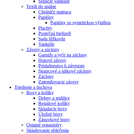
Sedacie vankúše
Textil do spálne
Chrániče matraca
Paplóny
Paplóny so syntetickou výplňou
Plachty
Posteľná bielizeň
Sada lôžkovín
Vankúše
Závesy a záclony
Garniže a tyče na záclony
Hotové závesy
Príslušenstvo k závesom
Strapcové a nitkové záclony
Záclony
Zatemňovacie závesy
Triedenie a úschova
Boxy a košíky
Debny a truhlice
Regálové košíky
Skladacie boxy
Úložné boxy
Zásuvkové boxy
Ostatné organizéry
Skladovanie oblečenia