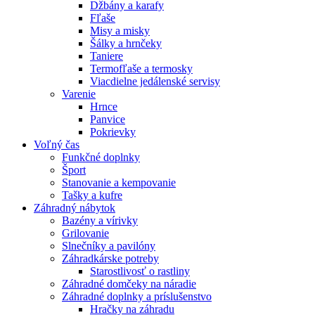
Džbány a karafy
Fľaše
Misy a misky
Šálky a hrnčeky
Taniere
Termofľaše a termosky
Viacdielne jedálenské servisy
Varenie
Hrnce
Panvice
Pokrievky
Voľný čas
Funkčné doplnky
Šport
Stanovanie a kempovanie
Tašky a kufre
Záhradný nábytok
Bazény a vírivky
Grilovanie
Slnečníky a pavilóny
Záhradkárske potreby
Starostlivosť o rastliny
Záhradné domčeky na náradie
Záhradné doplnky a príslušenstvo
Hračky na záhradu