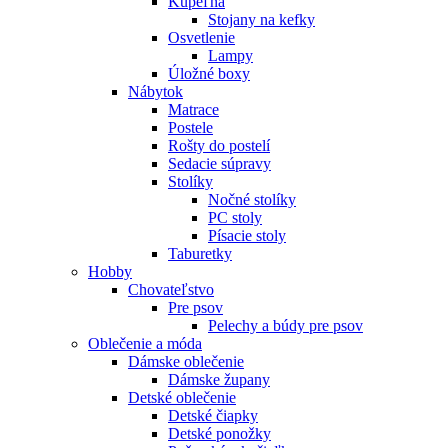
Kúpeľňa
Stojany na kefky
Osvetlenie
Lampy
Úložné boxy
Nábytok
Matrace
Postele
Rošty do postelí
Sedacie súpravy
Stolíky
Nočné stolíky
PC stoly
Písacie stoly
Taburetky
Hobby
Chovateľstvo
Pre psov
Pelechy a búdy pre psov
Oblečenie a móda
Dámske oblečenie
Dámske župany
Detské oblečenie
Detské čiapky
Detské ponožky