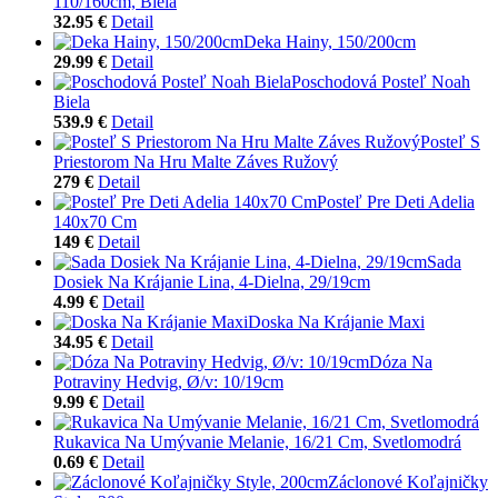
110/160cm, Biela
32.95 €
Detail
Deka Hainy, 150/200cm
29.99 €
Detail
Poschodová Posteľ Noah
Biela
539.9 €
Detail
Posteľ S
Priestorom Na Hru Malte Záves Ružový
279 €
Detail
Posteľ Pre Deti Adelia
140x70 Cm
149 €
Detail
Sada
Dosiek Na Krájanie Lina, 4-Dielna, 29/19cm
4.99 €
Detail
Doska Na Krájanie Maxi
34.95 €
Detail
Dóza Na
Potraviny Hedvig, Ø/v: 10/19cm
9.99 €
Detail
Rukavica Na Umývanie Melanie, 16/21 Cm, Svetlomodrá
0.69 €
Detail
Záclonové Koľajničky