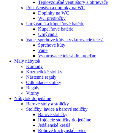
Teplovzdušné ventilátory a ohrievače
Príslušenstvo a doplnky na WC
Doplnky na WC
WC predložky
Umývadlá a kúpeľňové batérie
Kúpeľňové batérie
Umývadlá
Vane, sprchové kúty a vykurovacie telesá
Sprchové kúty
Vane
Vykurovacie telesá do kúpeľne
Malý nábytok
Komody
Kozmetické stolíky
Nástenné regály
Odkladacie stolíky
Regály
Vitríny
Nábytok do jedálne
Barové stoly a stoličky
Stoličky, lavice a barové stoličky
Barové stoličky
Hojdacie stoličky do jedálne
Jedálenské kreslá
Rohové kuchynské lavice