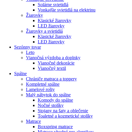
Solárne svietidlá
Vonkajšie svietidlá na elektrinu
Žiarovky
Klasické žiarovky
LED žiarovky
Žiarovky a svietidlá
Klasické žiarovky
LED žiarovky
Sezónny tovar
Leto
Vianočná výzdoba a doplnky
Vianočné dekorácie
Vianočný textil
Spálne
Chrániče matraca a toppery
Kompletné spálne
Lamelové rošty
Malý nábytok do spálne
Komody do spálne
Nočné stolíky
Stojany na šaty a oblečenie
Toaletné a kozmetické stolíky
Matrace
Boxspring matrace
Matrace vhodné pro alergikov