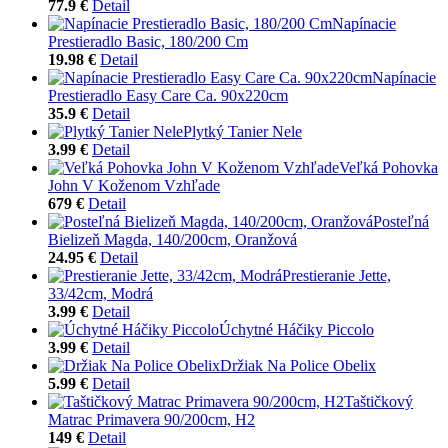
77.9 €
Detail
Napínacie
Prestieradlo Basic, 180/200 Cm
19.98 €
Detail
Napínacie
Prestieradlo Easy Care Ca. 90x220cm
35.9 €
Detail
Plytký Tanier Nele
3.99 €
Detail
Veľká Pohovka
John V Koženom Vzhľade
679 €
Detail
Posteľná
Bielizeň Magda, 140/200cm, Oranžová
24.95 €
Detail
Prestieranie Jette,
33/42cm, Modrá
3.99 €
Detail
Úchytné Háčiky Piccolo
3.99 €
Detail
Držiak Na Police Obelix
5.99 €
Detail
Taštičkový
Matrac Primavera 90/200cm, H2
149 €
Detail