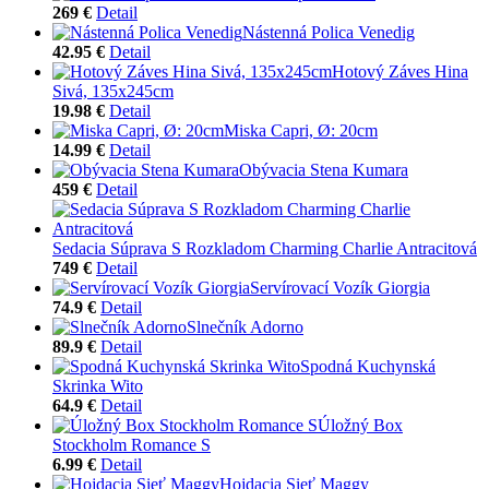
269 €
Detail
Nástenná Polica Venedig
42.95 €
Detail
Hotový Záves Hina
Sivá, 135x245cm
19.98 €
Detail
Miska Capri, Ø: 20cm
14.99 €
Detail
Obývacia Stena Kumara
459 €
Detail
Sedacia Súprava S Rozkladom Charming Charlie Antracitová
749 €
Detail
Servírovací Vozík Giorgia
74.9 €
Detail
Slnečník Adorno
89.9 €
Detail
Spodná Kuchynská
Skrinka Wito
64.9 €
Detail
Úložný Box
Stockholm Romance S
6.99 €
Detail
Hojdacia Sieť Maggy