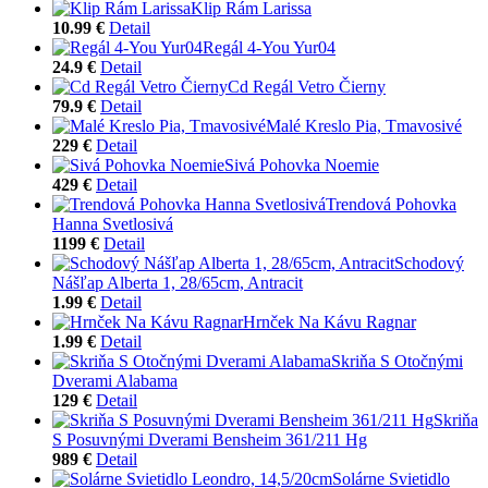
Klip Rám Larissa
10.99 €
Detail
Regál 4-You Yur04
24.9 €
Detail
Cd Regál Vetro Čierny
79.9 €
Detail
Malé Kreslo Pia, Tmavosivé
229 €
Detail
Sivá Pohovka Noemie
429 €
Detail
Trendová Pohovka
Hanna Svetlosivá
1199 €
Detail
Schodový
Nášľap Alberta 1, 28/65cm, Antracit
1.99 €
Detail
Hrnček Na Kávu Ragnar
1.99 €
Detail
Skriňa S Otočnými
Dverami Alabama
129 €
Detail
Skriňa
S Posuvnými Dverami Bensheim 361/211 Hg
989 €
Detail
Solárne Svietidlo