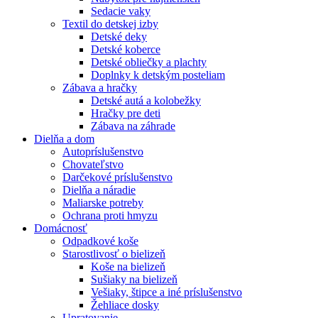
Sedacie vaky
Textil do detskej izby
Detské deky
Detské koberce
Detské obliečky a plachty
Doplnky k detským posteliam
Zábava a hračky
Detské autá a kolobežky
Hračky pre deti
Zábava na záhrade
Dielňa a dom
Autopríslušenstvo
Chovateľstvo
Darčekové príslušenstvo
Dielňa a náradie
Maliarske potreby
Ochrana proti hmyzu
Domácnosť
Odpadkové koše
Starostlivosť o bielizeň
Koše na bielizeň
Sušiaky na bielizeň
Vešiaky, štipce a iné príslušenstvo
Žehliace dosky
Upratovanie