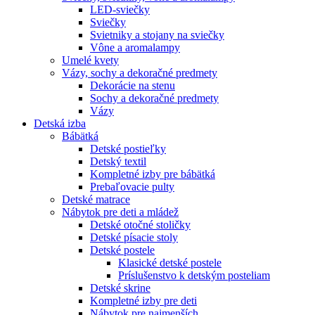
LED-sviečky
Sviečky
Svietniky a stojany na sviečky
Vône a aromalampy
Umelé kvety
Vázy, sochy a dekoračné predmety
Dekorácie na stenu
Sochy a dekoračné predmety
Vázy
Detská izba
Bábätká
Detské postieľky
Detský textil
Kompletné izby pre bábätká
Prebaľovacie pulty
Detské matrace
Nábytok pre deti a mládež
Detské otočné stoličky
Detské písacie stoly
Detské postele
Klasické detské postele
Príslušenstvo k detským posteliam
Detské skrine
Kompletné izby pre deti
Nábytok pre najmenších