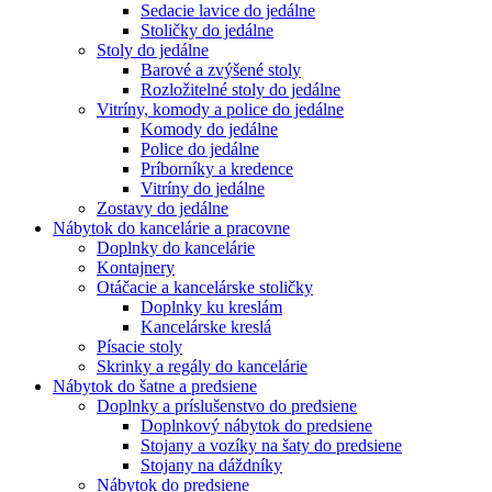
Sedacie lavice do jedálne
Stoličky do jedálne
Stoly do jedálne
Barové a zvýšené stoly
Rozložitelné stoly do jedálne
Vitríny, komody a police do jedálne
Komody do jedálne
Police do jedálne
Príborníky a kredence
Vitríny do jedálne
Zostavy do jedálne
Nábytok do kancelárie a pracovne
Doplnky do kancelárie
Kontajnery
Otáčacie a kancelárske stoličky
Doplnky ku kreslám
Kancelárske kreslá
Písacie stoly
Skrinky a regály do kancelárie
Nábytok do šatne a predsiene
Doplnky a príslušenstvo do predsiene
Doplnkový nábytok do predsiene
Stojany a vozíky na šaty do predsiene
Stojany na dáždníky
Nábytok do predsiene