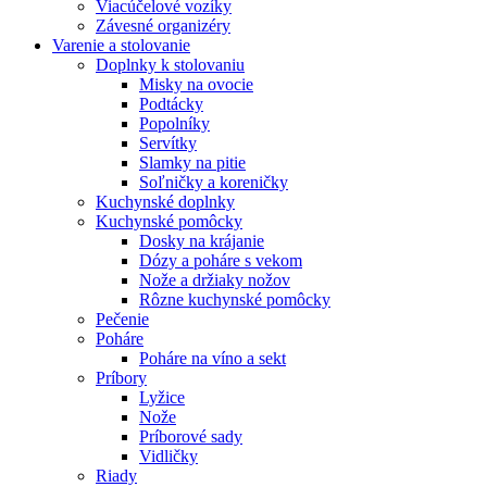
Viacúčelové vozíky
Závesné organizéry
Varenie a stolovanie
Doplnky k stolovaniu
Misky na ovocie
Podtácky
Popolníky
Servítky
Slamky na pitie
Soľničky a koreničky
Kuchynské doplnky
Kuchynské pomôcky
Dosky na krájanie
Dózy a poháre s vekom
Nože a držiaky nožov
Rôzne kuchynské pomôcky
Pečenie
Poháre
Poháre na víno a sekt
Príbory
Lyžice
Nože
Príborové sady
Vidličky
Riady