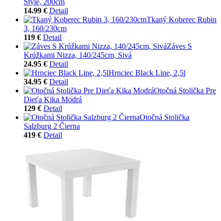
Style, 200cm
14.99 €
Detail
Tkaný Koberec Rubin
3, 160/230cm
119 €
Detail
Záves S
Krúžkami Nizza, 140/245cm, Sivá
24.95 €
Detail
Hrnciec Black Line, 2,5l
34.95 €
Detail
Otočná Stolička Pre
Dieťa Kika Modrá
129 €
Detail
Otočná Stolička
Salzburg 2 Čierna
419 €
Detail