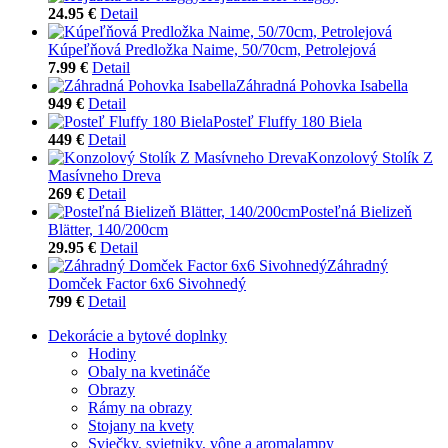
24.95 €
Detail
Kúpeľňová Predložka Naime, 50/70cm, Petrolejová
7.99 €
Detail
Záhradná Pohovka Isabella
949 €
Detail
Posteľ Fluffy 180 Biela
449 €
Detail
Konzolový Stolík Z
Masívneho Dreva
269 €
Detail
Posteľná Bielizeň
Blätter, 140/200cm
29.95 €
Detail
Záhradný
Domček Factor 6x6 Sivohnedý
799 €
Detail
Dekorácie a bytové doplnky
Hodiny
Obaly na kvetináče
Obrazy
Rámy na obrazy
Stojany na kvety
Sviečky, svietniky, vône a aromalampy