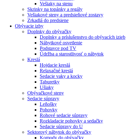
Vešiaky na stenu
Skrinky na topánky a regály
Vešiakové steny a predsieňové zostavy
Zrkadlá do predsiene
Obývacie izby
Doplnky do obývačky
Doplnky a príslušenstvo do obývacích izieb
Nábytkové osvetlenie
Podstavce pod TV
Údržba a starostlivosť o nábytok
Kreslá
Hojdacie kreslá
Relaxačné kreslá
Sedacie vaky a kocky
Taburetky
Ušiaky
Obývačkové steny
Sedacie súpravy
Leňošky
Pohovky
Rohové sedacie súpravy
Rozkladacie pohovky a sedačky
Sedacie súpravy do U
Sektorový nábytok do obývačky
Komody do obývačky