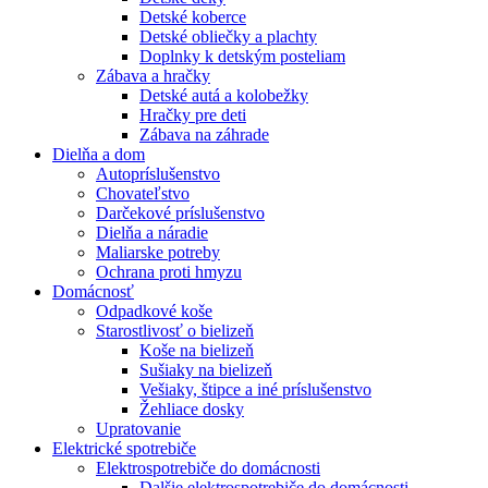
Detské koberce
Detské obliečky a plachty
Doplnky k detským posteliam
Zábava a hračky
Detské autá a kolobežky
Hračky pre deti
Zábava na záhrade
Dielňa a dom
Autopríslušenstvo
Chovateľstvo
Darčekové príslušenstvo
Dielňa a náradie
Maliarske potreby
Ochrana proti hmyzu
Domácnosť
Odpadkové koše
Starostlivosť o bielizeň
Koše na bielizeň
Sušiaky na bielizeň
Vešiaky, štipce a iné príslušenstvo
Žehliace dosky
Upratovanie
Elektrické spotrebiče
Elektrospotrebiče do domácnosti
Dalšie elektrospotrebiče do domácnosti