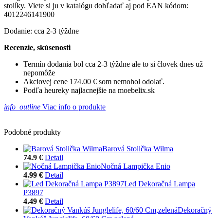
stolíky. Viete si ju v katalógu dohľadať aj pod EAN kódom:
4012246141900
Dodanie: cca 2-3 týždne
Recenzie, skúsenosti
Termín dodania bol cca 2-3 týždne ale to si človek dnes už
nepomôže
Akciovej cene 174.00 € som nemohol odolať.
Podľa heureky najlacnejšie na moebelix.sk
info_outline
Viac info o produkte
Podobné produkty
Barová Stolička Wilma
74.9 €
Detail
Nočná Lampička Enio
4.99 €
Detail
Led Dekoračná Lampa
P3897
4.49 €
Detail
Dekoračný