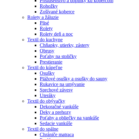
Príslušenstvo a doplnky ku kobercom
Rohožky
Zošívané koberce
Rolety a žáluzie
Plisé
Rolety
Rolety deň a noc
Textil do kuchyne
Chňapky, utierky, zástery
Obrusy
Poťahy na stoličky
Prestieranie
Textil do kúpeľne
Osušky
Plážové osušky a osušky do sauny
Rukavice na umývanie
Sprchové závesy
Uteráky
Textil do obývačky
Dekoračné vankúše
Deky a prehozy
Poťahy a obliečky na vankúše
Sedacie vankúše
Textil do spálne
Chrániče matraca