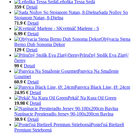
Leňoška Tessa Šedá
359 €
Detail
Sada Nožov So
Stojanom Natan, 8-Dielna
71.9 €
Detail
Kvetináč Marlene - S
6.99 €
Detail
Obývacia Stena
Berno Dub Sonoma Dekor
129 €
Detail
Príručný Stolík Eva Zlatý/
čierny
99 €
Detail
Panvica Na Smaženie
Gourmet
60.9 €
Detail
Panvica Black Line, Ø: 24cm
24.95 €
Detail
Pekáč Na Kura Oil Green
19.98 €
Detail
Napínacie Prestieradlo Jersey 90-100x200cm Bavlna
30.9 €
Detail
Posteľná Bielizeň
Premium Strieborná