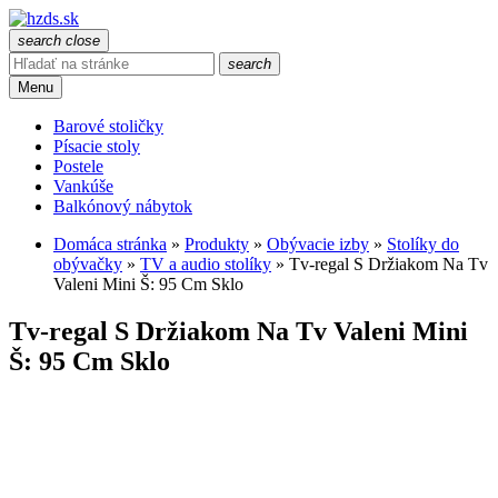
search
close
search
Menu
Barové stoličky
Písacie stoly
Postele
Vankúše
Balkónový nábytok
Domáca stránka
»
Produkty
»
Obývacie izby
»
Stolíky do
obývačky
»
TV a audio stolíky
»
Tv-regal S Držiakom Na Tv
Valeni Mini Š: 95 Cm Sklo
Tv-regal S Držiakom Na Tv Valeni Mini
Š: 95 Cm Sklo