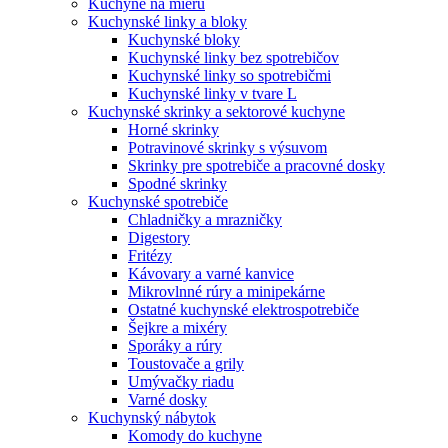
Kuchyne na mieru
Kuchynské linky a bloky
Kuchynské bloky
Kuchynské linky bez spotrebičov
Kuchynské linky so spotrebičmi
Kuchynské linky v tvare L
Kuchynské skrinky a sektorové kuchyne
Horné skrinky
Potravinové skrinky s výsuvom
Skrinky pre spotrebiče a pracovné dosky
Spodné skrinky
Kuchynské spotrebiče
Chladničky a mrazničky
Digestory
Fritézy
Kávovary a varné kanvice
Mikrovlnné rúry a minipekárne
Ostatné kuchynské elektrospotrebiče
Šejkre a mixéry
Sporáky a rúry
Toustovače a grily
Umývačky riadu
Varné dosky
Kuchynský nábytok
Komody do kuchyne