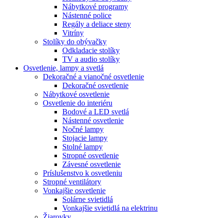
Nábytkové programy
Nástenné police
Regály a deliace steny
Vitríny
Stolíky do obývačky
Odkladacie stolíky
TV a audio stolíky
Osvetlenie, lampy a svetlá
Dekoračné a vianočné osvetlenie
Dekoračné osvetlenie
Nábytkové osvetlenie
Osvetlenie do interiéru
Bodové a LED svetlá
Nástenné osvetlenie
Nočné lampy
Stojacie lampy
Stolné lampy
Stropné osvetlenie
Závesné osvetlenie
Príslušenstvo k osvetleniu
Stropné ventilátory
Vonkajšie osvetlenie
Solárne svietidlá
Vonkajšie svietidlá na elektrinu
Žiarovky