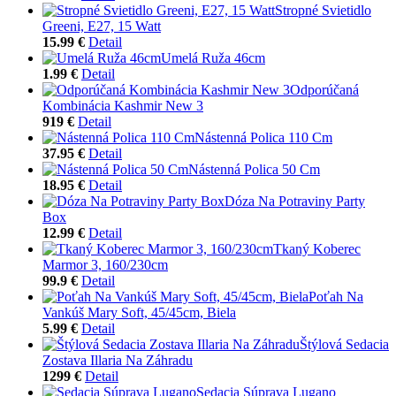
Stropné Svietidlo
Greeni, E27, 15 Watt
15.99 €
Detail
Umelá Ruža 46cm
1.99 €
Detail
Odporúčaná
Kombinácia Kashmir New 3
919 €
Detail
Nástenná Polica 110 Cm
37.95 €
Detail
Nástenná Polica 50 Cm
18.95 €
Detail
Dóza Na Potraviny Party
Box
12.99 €
Detail
Tkaný Koberec
Marmor 3, 160/230cm
99.9 €
Detail
Poťah Na
Vankúš Mary Soft, 45/45cm, Biela
5.99 €
Detail
Štýlová Sedacia
Zostava Illaria Na Záhradu
1299 €
Detail
Sedacia Súprava Lugano