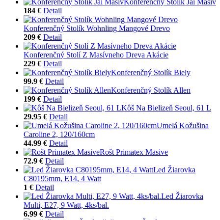
Konferenčný Stolík Jai Masív
184 €
Detail
Konferenčný Stolík Wohnling Mangové Drevo
209 €
Detail
Konferenčný Stolí Z Masívneho Dreva Akácie
229 €
Detail
Konferenčný Stolík Biely
99.9 €
Detail
Konferenčný Stolík Allen
199 €
Detail
Kôš Na Bielizeň Seoul, 61 L
29.95 €
Detail
Umelá Kožušina
Caroline 2, 120/160cm
44.99 €
Detail
Rošt Primatex Masive
72.9 €
Detail
Led Žiarovka
C80195mm, E14, 4 Watt
1 €
Detail
Led Žiarovka
Multi, E27, 9 Watt, 4ks/bal.
6.99 €
Detail