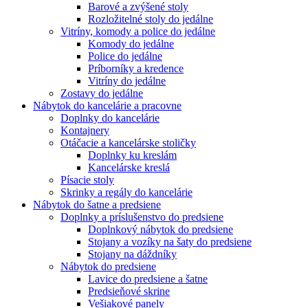
Barové a zvýšené stoly
Rozložitelné stoly do jedálne
Vitríny, komody a police do jedálne
Komody do jedálne
Police do jedálne
Príborníky a kredence
Vitríny do jedálne
Zostavy do jedálne
Nábytok do kancelárie a pracovne
Doplnky do kancelárie
Kontajnery
Otáčacie a kancelárske stoličky
Doplnky ku kreslám
Kancelárske kreslá
Písacie stoly
Skrinky a regály do kancelárie
Nábytok do šatne a predsiene
Doplnky a príslušenstvo do predsiene
Doplnkový nábytok do predsiene
Stojany a vozíky na šaty do predsiene
Stojany na dáždníky
Nábytok do predsiene
Lavice do predsiene a šatne
Predsieňové skrine
Vešiakové panely