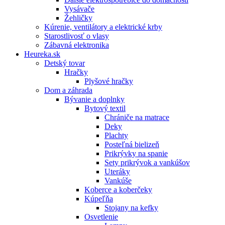
Vysávače
Žehličky
Kúrenie, ventilátory a elektrické krby
Starostlivosť o vlasy
Zábavná elektronika
Heureka.sk
Detský tovar
Hračky
Plyšové hračky
Dom a záhrada
Bývanie a doplnky
Bytový textil
Chrániče na matrace
Deky
Plachty
Posteľná bielizeň
Prikrývky na spanie
Sety prikrývok a vankúšov
Uteráky
Vankúše
Koberce a koberčeky
Kúpeľňa
Stojany na kefky
Osvetlenie