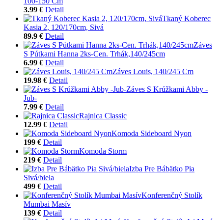
100-150 Cm
3.99 €
Detail
Tkaný Koberec
Kasia 2, 120/170cm, Sivá
89.9 €
Detail
Záves
S Pútkami Hanna 2ks-Cen. Trhák,140/245cm
6.99 €
Detail
Záves Louis, 140/245 Cm
19.98 €
Detail
Záves S Krúžkami Abby -
Jub-
7.99 €
Detail
Rajnica Classic
12.99 €
Detail
Komoda Sideboard Nyon
199 €
Detail
Komoda Storm
219 €
Detail
Izba Pre Bábätko Pia
Sivá/biela
499 €
Detail
Konferenčný Stolík
Mumbai Masív
139 €
Detail