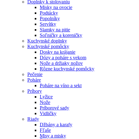
Doplnky k stolovaniu
Misky na ovocie
Podtácky
Popolníky
Servítky
Slamky na pitie
Soľničky a koreničky
Kuchynské doplnky
Kuchynské pomôcky
Dosky na krájanie
Dózy a poháre s vekom
Nože a držiaky nožov
Rôzne kuchynské pomôcky
Pečenie
Poháre
Poháre na víno a sekt
Príbory
Lyžice
Nože
Príborové sady
Vidličky
Riady
Džbány a karafy
Fľaše
Misy a misky