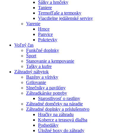
Šálky a hrnčeky
Taniere
Termofľaše a termosky
Viacdielne jedálenské servisy
Varenie
Hrnce
Panvice
Pokrievky
Voľný čas
Funkčné doplnky
Šport
Stanovanie a kempovanie
Tašky a kufre
Záhradný nábytok
Bazény a vírivky
Grilovanie
Slnečníky a pavilóny
Záhradkárske potreby
Starostlivosť o rastliny
Záhradné domčeky na náradie
Záhradné doplnky a príslušenstvo
Hračky na záhradu
Koberce a terasová dlažba
Podsedáky
Úložné boxy do záhrady