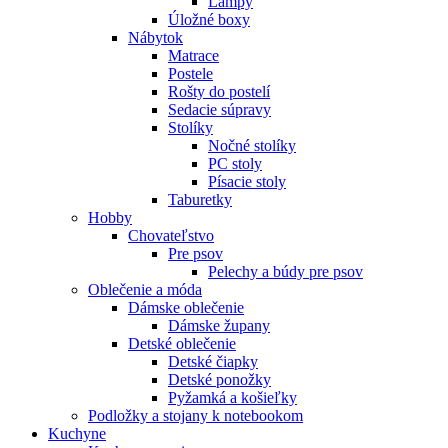
Lampy
Úložné boxy
Nábytok
Matrace
Postele
Rošty do postelí
Sedacie súpravy
Stolíky
Nočné stolíky
PC stoly
Písacie stoly
Taburetky
Hobby
Chovateľstvo
Pre psov
Pelechy a búdy pre psov
Oblečenie a móda
Dámske oblečenie
Dámske župany
Detské oblečenie
Detské čiapky
Detské ponožky
Pyžamká a košieľky
Podložky a stojany k notebookom
Kuchyne