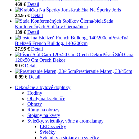
469 €
Detail
Krabička Na Šperky Joris
24.95 €
Detail
Sada
Konferenčných Stolíkov Čierna/biela
139 €
Detail
Posteľná
Bielizeň French Bulldog, 140/200cm
27.95 €
Detail
Písací Stôl Cara
120x50 Cm Orech Dekor
99 €
Detail
Prestieranie Maren, 33/45cm
0.99 €
Detail
Dekorácie a bytové doplnky
Hodiny
Obaly na kvetináče
Obrazy
Rámy na obrazy
Stojany na kvety
Sviečky, svietniky, vône a aromalampy
LED-sviečky
Sviečky
Svietniky a stojany na sviečky