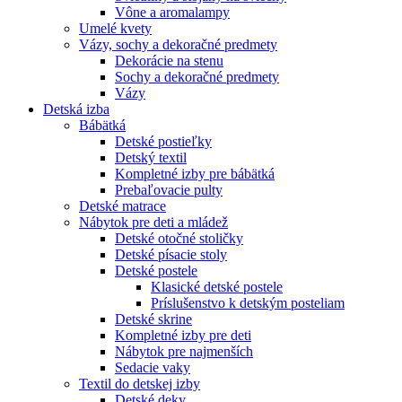
Vône a aromalampy
Umelé kvety
Vázy, sochy a dekoračné predmety
Dekorácie na stenu
Sochy a dekoračné predmety
Vázy
Detská izba
Bábätká
Detské postieľky
Detský textil
Kompletné izby pre bábätká
Prebaľovacie pulty
Detské matrace
Nábytok pre deti a mládež
Detské otočné stoličky
Detské písacie stoly
Detské postele
Klasické detské postele
Príslušenstvo k detským posteliam
Detské skrine
Kompletné izby pre deti
Nábytok pre najmenších
Sedacie vaky
Textil do detskej izby
Detské deky