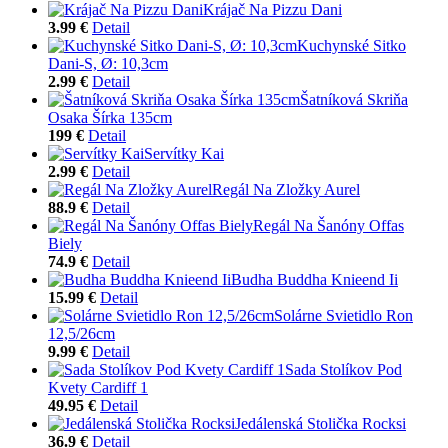
Krájač Na Pizzu Dani
3.99 €
Detail
Kuchynské Sitko
Dani-S, Ø: 10,3cm
2.99 €
Detail
Šatníková Skriňa
Osaka Šírka 135cm
199 €
Detail
Servítky Kai
2.99 €
Detail
Regál Na Zložky Aurel
88.9 €
Detail
Regál Na Šanóny Offas
Biely
74.9 €
Detail
Budha Buddha Knieend Ii
15.99 €
Detail
Solárne Svietidlo Ron
12,5/26cm
9.99 €
Detail
Sada Stolíkov Pod
Kvety Cardiff 1
49.95 €
Detail
Jedálenská Stolička Rocksi
36.9 €
Detail