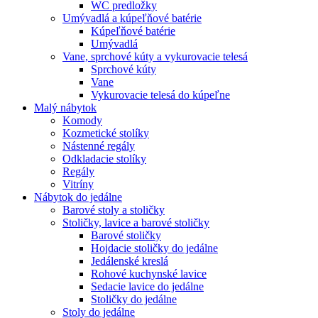
WC predložky
Umývadlá a kúpeľňové batérie
Kúpeľňové batérie
Umývadlá
Vane, sprchové kúty a vykurovacie telesá
Sprchové kúty
Vane
Vykurovacie telesá do kúpeľne
Malý nábytok
Komody
Kozmetické stolíky
Nástenné regály
Odkladacie stolíky
Regály
Vitríny
Nábytok do jedálne
Barové stoly a stoličky
Stoličky, lavice a barové stoličky
Barové stoličky
Hojdacie stoličky do jedálne
Jedálenské kreslá
Rohové kuchynské lavice
Sedacie lavice do jedálne
Stoličky do jedálne
Stoly do jedálne