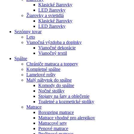
Klasické žiarovky
LED žiarovky
Žiarovky a svietidlá
Klasické žiarovky
LED žiarovky
Sezónny tovar
Leto
Vianočná výzdoba a doplnky
Vianočné dekorácie
Vianočný textil
Spálne
Chrániče matraca a toppery
Kompletné spálne
Lamelové rošty
Malý nábytok do spálne
Komody do spálne
Nočné stolíky
Stojany na šaty a oblečenie
Toaletné a kozmetické stolíky
Matrace
Boxspring matrace
Matrace vhodné pro alergikov
Matracové sety
Penové matrace
Pružinové matrace