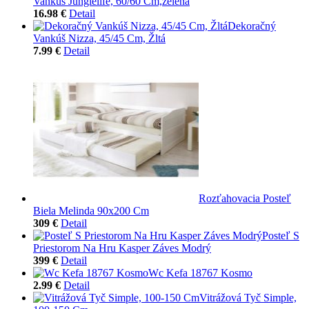
Vankúš Junglelife, 60/60 Cm,zelená
16.98 €
Detail
Dekoračný
Vankúš Nizza, 45/45 Cm, Žltá
7.99 €
Detail
Rozťahovacia Posteľ
Biela Melinda 90x200 Cm
309 €
Detail
Posteľ S
Priestorom Na Hru Kasper Záves Modrý
399 €
Detail
Wc Kefa 18767 Kosmo
2.99 €
Detail
Vitrážová Tyč Simple,