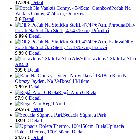
17.89 €
Detail
Poťah Na
Vankúš Conny, 45/45cm, Oranžová
3 €
Detail
Dlhý
Poťah Na Stoličku Steffi, 47/47/67cm, Prírodná
9.99 €
Detail
Dlhý
Poťah Na Stoličku Steffi, 47/47/67cm, Fialová
9.99 €
Detail
Potravinová Skrinka Alba
Ahs30
309 €
Detail
Rám Na
Obrazy Jayden, Na Veľkosť 13/18cm
7.99 €
Detail
Regál Aron 6 Biela
97.9 €
Detail
Regál Anni
29.95 €
Detail
Sedacia Súprava Park
1399 €
Detail
Upínacia
Roleta Thermo, 100/150cm, Biela
24.95 €
Detail