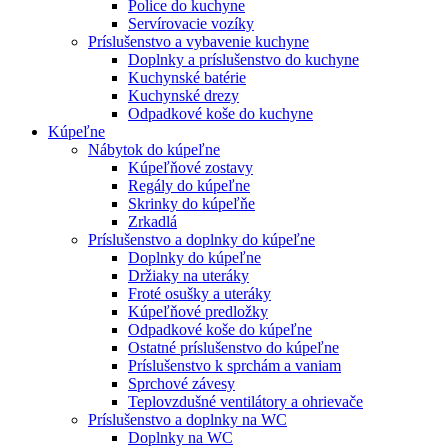
Police do kuchyne
Servírovacie vozíky
Príslušenstvo a vybavenie kuchyne
Doplnky a príslušenstvo do kuchyne
Kuchynské batérie
Kuchynské drezy
Odpadkové koše do kuchyne
Kúpeľne
Nábytok do kúpeľne
Kúpeľňové zostavy
Regály do kúpeľne
Skrinky do kúpeľňe
Zrkadlá
Príslušenstvo a doplnky do kúpeľne
Doplnky do kúpeľne
Držiaky na uteráky
Froté osušky a uteráky
Kúpeľňové predložky
Odpadkové koše do kúpeľne
Ostatné príslušenstvo do kúpeľne
Príslušenstvo k sprchám a vaniam
Sprchové závesy
Teplovzdušné ventilátory a ohrievače
Príslušenstvo a doplnky na WC
Doplnky na WC