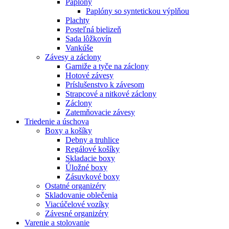
Paplóny
Paplóny so syntetickou výplňou
Plachty
Posteľná bielizeň
Sada lôžkovín
Vankúše
Závesy a záclony
Garniže a tyče na záclony
Hotové závesy
Príslušenstvo k závesom
Strapcové a nitkové záclony
Záclony
Zatemňovacie závesy
Triedenie a úschova
Boxy a košíky
Debny a truhlice
Regálové košíky
Skladacie boxy
Úložné boxy
Zásuvkové boxy
Ostatné organizéry
Skladovanie oblečenia
Viacúčelové vozíky
Závesné organizéry
Varenie a stolovanie