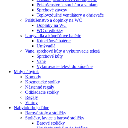
Príslušenstvo k sprchám a vaniam
Sprchové závesy
Teplovzdušné ventilátory a ohrievače
Príslušenstvo a doplnky na WC
Doplnky na WC
WC predložky
Umývadlá a kúpeľňové batérie
Kúpeľňové batérie
Umývadlá
Vane, sprchové kúty a vykurovacie telesá
Sprchové kúty
Vane
Vykurovacie telesá do kúpeľne
Malý nábytok
Komody
Kozmetické stolíky
Nástenné regály
Odkladacie stolíky
Regály
Vitríny
Nábytok do jedálne
Barové stoly a stoličky
Stoličky, lavice a barové stoličky
Barové stoličky