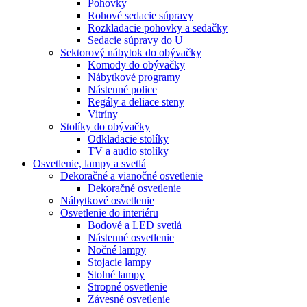
Pohovky
Rohové sedacie súpravy
Rozkladacie pohovky a sedačky
Sedacie súpravy do U
Sektorový nábytok do obývačky
Komody do obývačky
Nábytkové programy
Nástenné police
Regály a deliace steny
Vitríny
Stolíky do obývačky
Odkladacie stolíky
TV a audio stolíky
Osvetlenie, lampy a svetlá
Dekoračné a vianočné osvetlenie
Dekoračné osvetlenie
Nábytkové osvetlenie
Osvetlenie do interiéru
Bodové a LED svetlá
Nástenné osvetlenie
Nočné lampy
Stojacie lampy
Stolné lampy
Stropné osvetlenie
Závesné osvetlenie