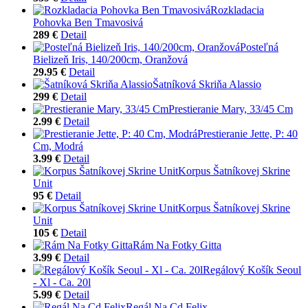
Rozkladacia
Pohovka Ben Tmavosivá
289 €
Detail
Posteľná
Bielizeň Iris, 140/200cm, Oranžová
29.95 €
Detail
Šatníková Skriňa Alassio
299 €
Detail
Prestieranie Mary, 33/45 Cm
2.99 €
Detail
Prestieranie Jette, P: 40
Cm, Modrá
3.99 €
Detail
Korpus Šatníkovej Skrine
Unit
95 €
Detail
Korpus Šatníkovej Skrine
Unit
105 €
Detail
Rám Na Fotky Gitta
3.99 €
Detail
Regálový Košík Seoul
- Xl - Ca. 20l
5.99 €
Detail
Regál Na Cd Felix