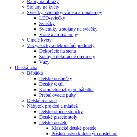
Rámy na obrazy
Stojany na kvety
Sviečky, svietniky, vône a aromalampy
LED-sviečky
Sviečky
Svietniky a stojany na sviečky
Vône a aromalampy
Umelé kvety
Vázy, sochy a dekoračné predmety
Dekorácie na stenu
Sochy a dekoračné predmety
Vázy
Detská izba
Bábätká
Detské postieľky
Detský textil
Kompletné izby pre bábätká
Prebaľovacie pulty
Detské matrace
Nábytok pre deti a mládež
Detské otočné stoličky
Detské písacie stoly
Detské postele
Klasické detské postele
Príslušenstvo k detským posteliam