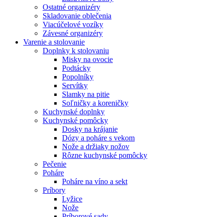
Ostatné organizéry
Skladovanie oblečenia
Viacúčelové vozíky
Závesné organizéry
Varenie a stolovanie
Doplnky k stolovaniu
Misky na ovocie
Podtácky
Popolníky
Servítky
Slamky na pitie
Soľničky a koreničky
Kuchynské doplnky
Kuchynské pomôcky
Dosky na krájanie
Dózy a poháre s vekom
Nože a držiaky nožov
Rôzne kuchynské pomôcky
Pečenie
Poháre
Poháre na víno a sekt
Príbory
Lyžice
Nože
Príborové sady