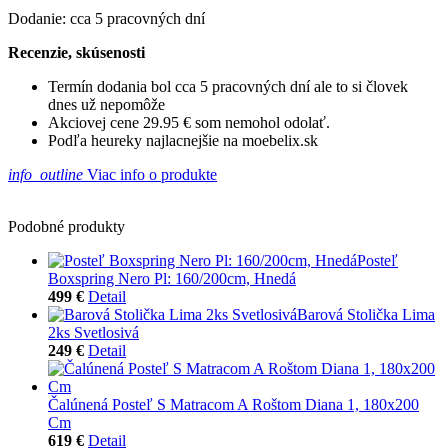
Dodanie: cca 5 pracovných dní
Recenzie, skúsenosti
Termín dodania bol cca 5 pracovných dní ale to si človek
dnes už nepomôže
Akciovej cene 29.95 € som nemohol odolať.
Podľa heureky najlacnejšie na moebelix.sk
info_outline
Viac info o produkte
Podobné produkty
Posteľ
Boxspring Nero Pl: 160/200cm, Hnedá
499 €
Detail
Barová Stolička Lima
2ks Svetlosivá
249 €
Detail
Čalúnená Posteľ S Matracom A Roštom Diana 1, 180x200
Cm
619 €
Detail