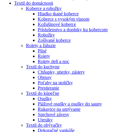
Textil do domácnosti
Koberce a rohožky
Hladko tkané koberce
Koberce s vysokým vlasom
Kožušinové koberce
Príslušenstvo a doplnky ku kobercom
Rohožky
Zošívané koberce
Rolety a žáluzie
Plisé
Rolety
Rolety deň a noc
Textil do kuchyne
Chňapky, utierky, zástery
Obrusy
Poťahy na stoličky
Prestieranie
Textil do kúpeľne
Osušky
Plážové osušky a osušky do sauny
Rukavice na umývanie
Sprchové závesy
Uteráky
Textil do obývačky
Dekoračné vankúše