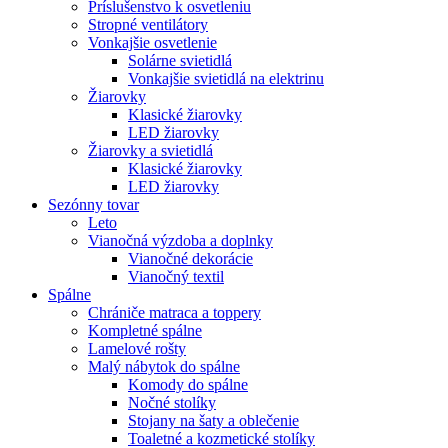
Príslušenstvo k osvetleniu
Stropné ventilátory
Vonkajšie osvetlenie
Solárne svietidlá
Vonkajšie svietidlá na elektrinu
Žiarovky
Klasické žiarovky
LED žiarovky
Žiarovky a svietidlá
Klasické žiarovky
LED žiarovky
Sezónny tovar
Leto
Vianočná výzdoba a doplnky
Vianočné dekorácie
Vianočný textil
Spálne
Chrániče matraca a toppery
Kompletné spálne
Lamelové rošty
Malý nábytok do spálne
Komody do spálne
Nočné stolíky
Stojany na šaty a oblečenie
Toaletné a kozmetické stolíky