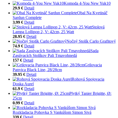
Komoda 4-You New Yuk10
29.9 €
Detail
Obal Na Kvetináč
Sardun Complete
3.99 €
Detail
Stolová
Lampa Lollipop 2, V: 42cm, 25 Watt
28.95 €
Detail
Nočný Stolík Carlo Grafitový
74.9 €
Detail
Sada
Zasúvacích Stolíkov Pali Tmavohnedá
157 €
Detail
Grilovacia
Panvica Black Line, 28/28cm
39.95 €
Detail
Rohová Spojovacia
Doska Aurel
61.9 €
Detail
Plytký Tanier Brigitte, Ø:
25cm
0.99 €
Detail
Rozkladacia Pohovka S Vankúšom Simon Sivá
339 €
Detail