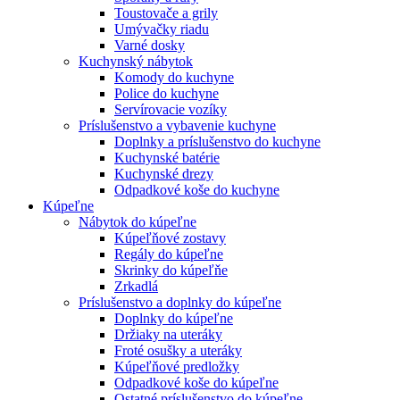
Toustovače a grily
Umývačky riadu
Varné dosky
Kuchynský nábytok
Komody do kuchyne
Police do kuchyne
Servírovacie vozíky
Príslušenstvo a vybavenie kuchyne
Doplnky a príslušenstvo do kuchyne
Kuchynské batérie
Kuchynské drezy
Odpadkové koše do kuchyne
Kúpeľne
Nábytok do kúpeľne
Kúpeľňové zostavy
Regály do kúpeľne
Skrinky do kúpeľňe
Zrkadlá
Príslušenstvo a doplnky do kúpeľne
Doplnky do kúpeľne
Držiaky na uteráky
Froté osušky a uteráky
Kúpeľňové predložky
Odpadkové koše do kúpeľne
Ostatné príslušenstvo do kúpeľne