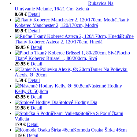
Rukavica Na
Umývanie Melanie, 16/21 Cm, Zelená
0.69 €
Detail
Tkaný
Koberec Manchester 2, 120/170cm, Modrá
69.9 €
Detail
Ručne
Tkaný Koberec Azteca 2, 120/170cm, Hnedá
39.95 €
Detail
Plocho
Tkaný Koberec Brüssel 1, 80/200cm, Sivá
29.95 €
Detail
Tanier Na Polievku
Alexis, Ø: 20cm
1.59 €
Detail
Nástenné Hodiny
Kelly, Ø: 50,8cm
43.95 €
Detail
Stolové Hodiny Dia
19.98 €
Detail
Stolička S Podrúčkami
Valletta
179 €
Detail
Komoda Osaka Šírka 46cm
119 €
Detail