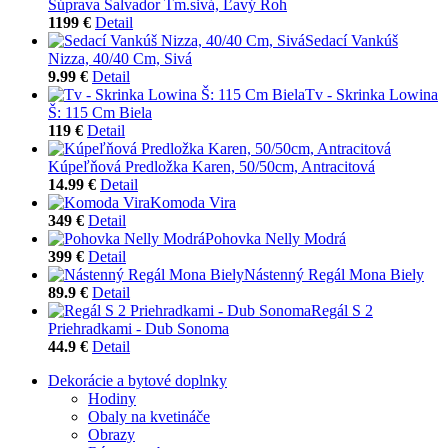
Súprava Salvador Tm.sivá, Ľavý Roh
1199 €
Detail
Sedací Vankúš
Nizza, 40/40 Cm, Sivá
9.99 €
Detail
Tv - Skrinka Lowina
Š: 115 Cm Biela
119 €
Detail
Kúpeľňová Predložka Karen, 50/50cm, Antracitová
14.99 €
Detail
Komoda Vira
349 €
Detail
Pohovka Nelly Modrá
399 €
Detail
Nástenný Regál Mona Biely
89.9 €
Detail
Regál S 2
Priehradkami - Dub Sonoma
44.9 €
Detail
Dekorácie a bytové doplnky
Hodiny
Obaly na kvetináče
Obrazy