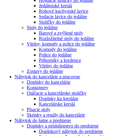
Hojdacie stoličky do jedálne
Jedálenské kreslá
Rohové kuchynské lavice
Sedacie lavice do jedálne
Stoličky do jedálne
Stoly do jedálne
Barové a zvýšené stoly
Rozložitelné stoly do jedálne
Vitríny, komody a police do jedálne
Komody do jedálne
Police do jedálne
Príborníky a kredence
Vitríny do jedálne
Zostavy do jedálne
Nábytok do kancelárie a pracovne
Doplnky do kancelárie
Kontajnery
Otáčacie a kancelárske stoličky
Doplnky ku kreslám
Kancelárske kreslá
Písacie stoly
Skrinky a regály do kancelárie
Nábytok do šatne a predsiene
Doplnky a príslušenstvo do predsiene
Doplnkový nábytok do predsiene