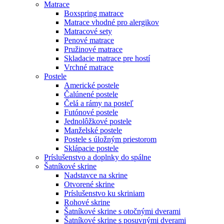
Matrace
Boxspring matrace
Matrace vhodné pro alergikov
Matracové sety
Penové matrace
Pružinové matrace
Skladacie matrace pre hostí
Vrchné matrace
Postele
Americké postele
Čalúnené postele
Čelá a rámy na posteľ
Futónové postele
Jednolôžkové postele
Manželské postele
Postele s úložným priestorom
Sklápacie postele
Príslušenstvo a doplnky do spálne
Šatníkové skrine
Nadstavce na skrine
Otvorené skrine
Príslušenstvo ku skriniam
Rohové skrine
Šatníkové skrine s otočnými dverami
Šatníkové skrine s posuvnými dverami