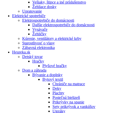
Vešiaky, štipce a iné príslušenstvo
Žehliace dosky
Upratovanie
Elektrické spotrebiče
Elektrospotrebiče do domácnosti
Dalšie elektrospotrebiče do domácnosti
Vysávače
Žehličky
Kúrenie, ventilátory a elektrické krby
Starostlivosť o vlasy
Zábavná elektronika
Heureka.sk
Detský tovar
Hračky
Plyšové hračky
Dom a záhrada
Bývanie a doplnky
Bytový textil
Chrániče na matrace
Deky
Plachty
Posteľná bielizeň
Prikrývky na spanie
Sety prikrývok a vankúšov
Uteráky