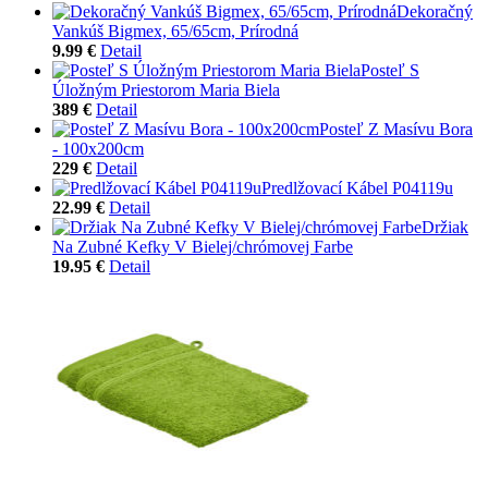
Dekoračný
Vankúš Bigmex, 65/65cm, Prírodná
9.99 €
Detail
Posteľ S
Úložným Priestorom Maria Biela
389 €
Detail
Posteľ Z Masívu Bora
- 100x200cm
229 €
Detail
Predlžovací Kábel P04119u
22.99 €
Detail
Držiak
Na Zubné Kefky V Bielej/chrómovej Farbe
19.95 €
Detail