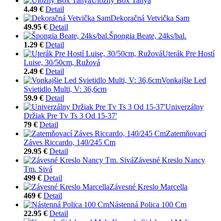
Úložný Box Tanya
4.49 €
Detail
Dekoračná Vetvička Sam
49.95 €
Detail
Špongia Beate, 24ks/bal.
1.29 €
Detail
Uterák Pre Hostí
Luise, 30/50cm, Ružová
2.49 €
Detail
Vonkajšie Led
Svietidlo Multi, V: 36,6cm
59.9 €
Detail
Univerzálny
Držiak Pre Tv Ts 3 Od 15-37'
79 €
Detail
Zatemňovací
Záves Riccardo, 140/245 Cm
29.95 €
Detail
Závesné Kreslo Nancy
Tm. Sivá
499 €
Detail
Závesné Kreslo Marcella
469 €
Detail
Nástenná Polica 100 Cm
22.95 €
Detail