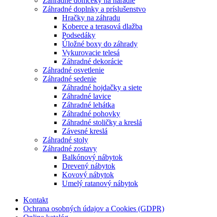
Záhradné domčeky na náradie
Záhradné doplnky a príslušenstvo
Hračky na záhradu
Koberce a terasová dlažba
Podsedáky
Úložné boxy do záhrady
Vykurovacie telesá
Záhradné dekorácie
Záhradné osvetlenie
Záhradné sedenie
Záhradné hojdačky a siete
Záhradné lavice
Záhradné lehátka
Záhradné pohovky
Záhradné stoličky a kreslá
Závesné kreslá
Záhradné stoly
Záhradné zostavy
Balkónový nábytok
Drevený nábytok
Kovový nábytok
Umelý ratanový nábytok
Kontakt
Ochrana osobných údajov a Cookies (GDPR)