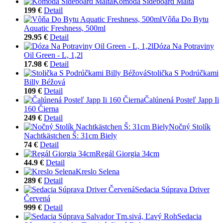
Komoda Sideboard Malta
199 €
Detail
Vôňa Do Bytu
Aquatic Freshness, 500ml
29.95 €
Detail
Dóza Na Potraviny
Oil Green - L, 1,2l
17.98 €
Detail
Stolička S Podrúčkami
Billy Béžová
109 €
Detail
Čalúnená Posteľ Japp Ii
160 Čierna
249 €
Detail
Nočný Stolík
Nachtkästchen Š: 31cm Biely
74 €
Detail
Regál Giorgia 34cm
44.9 €
Detail
Kreslo Selena
289 €
Detail
Sedacia Súprava Driver
Červená
999 €
Detail
Sedacia