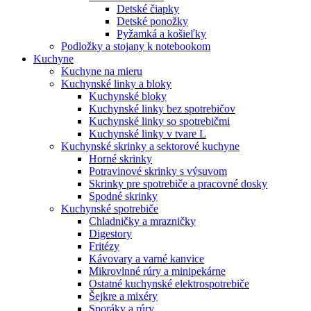
Detské čiapky
Detské ponožky
Pyžamká a košieľky
Podložky a stojany k notebookom
Kuchyne
Kuchyne na mieru
Kuchynské linky a bloky
Kuchynské bloky
Kuchynské linky bez spotrebičov
Kuchynské linky so spotrebičmi
Kuchynské linky v tvare L
Kuchynské skrinky a sektorové kuchyne
Horné skrinky
Potravinové skrinky s výsuvom
Skrinky pre spotrebiče a pracovné dosky
Spodné skrinky
Kuchynské spotrebiče
Chladničky a mrazničky
Digestory
Fritézy
Kávovary a varné kanvice
Mikrovlnné rúry a minipekárne
Ostatné kuchynské elektrospotrebiče
Šejkre a mixéry
Sporáky a rúry