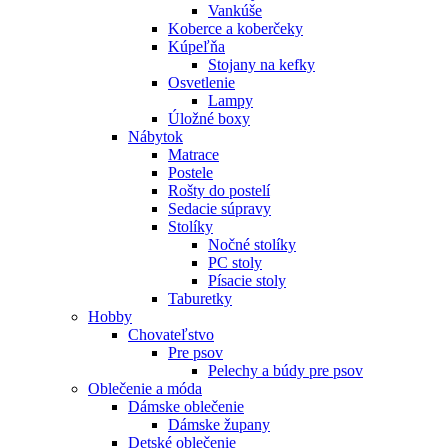
Vankúše
Koberce a koberčeky
Kúpeľňa
Stojany na kefky
Osvetlenie
Lampy
Úložné boxy
Nábytok
Matrace
Postele
Rošty do postelí
Sedacie súpravy
Stolíky
Nočné stolíky
PC stoly
Písacie stoly
Taburetky
Hobby
Chovateľstvo
Pre psov
Pelechy a búdy pre psov
Oblečenie a móda
Dámske oblečenie
Dámske župany
Detské oblečenie