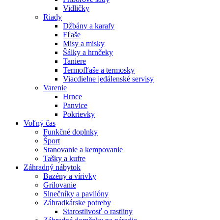
Vidličky
Riady
Džbány a karafy
Fľaše
Misy a misky
Šálky a hrnčeky
Taniere
Termofľaše a termosky
Viacdielne jedálenské servisy
Varenie
Hrnce
Panvice
Pokrievky
Voľný čas
Funkčné doplnky
Šport
Stanovanie a kempovanie
Tašky a kufre
Záhradný nábytok
Bazény a vírivky
Grilovanie
Slnečníky a pavilóny
Záhradkárske potreby
Starostlivosť o rastliny