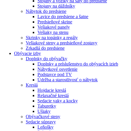
Stojany a vozíky na šaty do predsiene
Stojany na dáždníky
Nábytok do predsiene
Lavice do predsiene a šatne
Predsieňové skrine
Vešiakové panely
Vešiaky na stenu
Skrinky na topánky a regály
Vešiakové steny a predsieňové zostavy
Zrkadlá do predsiene
Obývacie izby
Doplnky do obývačky
Doplnky a príslušenstvo do obývacích izieb
Nábytkové osvetlenie
Podstavce pod TV
Údržba a starostlivosť o nábytok
Kreslá
Hojdacie kreslá
Relaxačné kreslá
Sedacie vaky a kocky
Taburetky
Ušiaky
Obývačkové steny
Sedacie súpravy
Leňošky