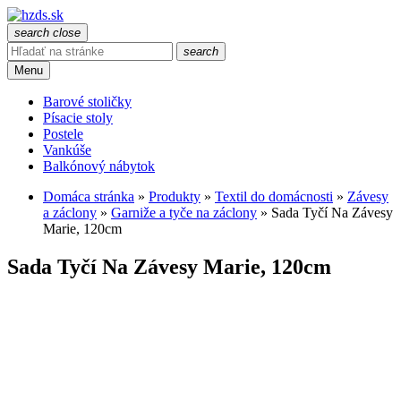
search
close
search
Menu
Barové stoličky
Písacie stoly
Postele
Vankúše
Balkónový nábytok
Domáca stránka
»
Produkty
»
Textil do domácnosti
»
Závesy
a záclony
»
Garniže a tyče na záclony
»
Sada Tyčí Na Závesy
Marie, 120cm
Sada Tyčí Na Závesy Marie, 120cm