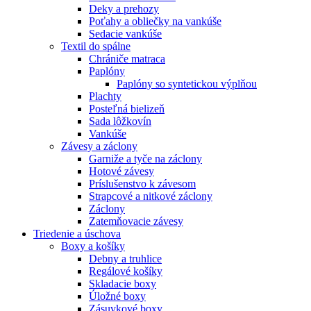
Deky a prehozy
Poťahy a obliečky na vankúše
Sedacie vankúše
Textil do spálne
Chrániče matraca
Paplóny
Paplóny so syntetickou výplňou
Plachty
Posteľná bielizeň
Sada lôžkovín
Vankúše
Závesy a záclony
Garniže a tyče na záclony
Hotové závesy
Príslušenstvo k závesom
Strapcové a nitkové záclony
Záclony
Zatemňovacie závesy
Triedenie a úschova
Boxy a košíky
Debny a truhlice
Regálové košíky
Skladacie boxy
Úložné boxy
Zásuvkové boxy