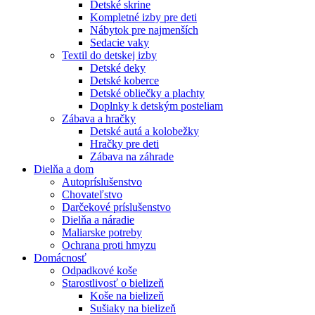
Detské skrine
Kompletné izby pre deti
Nábytok pre najmenších
Sedacie vaky
Textil do detskej izby
Detské deky
Detské koberce
Detské obliečky a plachty
Doplnky k detským posteliam
Zábava a hračky
Detské autá a kolobežky
Hračky pre deti
Zábava na záhrade
Dielňa a dom
Autopríslušenstvo
Chovateľstvo
Darčekové príslušenstvo
Dielňa a náradie
Maliarske potreby
Ochrana proti hmyzu
Domácnosť
Odpadkové koše
Starostlivosť o bielizeň
Koše na bielizeň
Sušiaky na bielizeň