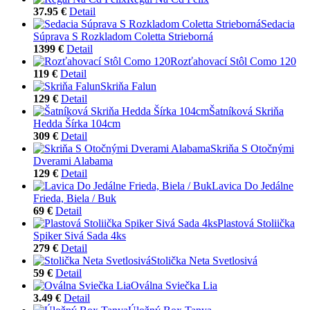
37.95 €
Detail
Sedacia
Súprava S Rozkladom Coletta Strieborná
1399 €
Detail
Rozťahovací Stôl Como 120
119 €
Detail
Skriňa Falun
129 €
Detail
Šatníková Skriňa
Hedda Šírka 104cm
309 €
Detail
Skriňa S Otočnými
Dverami Alabama
129 €
Detail
Lavica Do Jedálne
Frieda, Biela / Buk
69 €
Detail
Plastová Stoliička
Spiker Sivá Sada 4ks
279 €
Detail
Stolička Neta Svetlosivá
59 €
Detail
Oválna Sviečka Lia
3.49 €
Detail