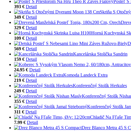
Posteľ S
393 €
Detail
Skriňa S Otočn
349 €
Detail
Drev
329 €
Detail
Horná Kuchynská Sk
109 €
Detail
D
569 €
Detail
Kancelárska Stolička Sandrin
159 €
Detail
24.95 €
Detail
Komoda Landeck Extra
219 €
Detail
Konferenčný Stolík Herkules
249 €
Detail
Konferenčný Stolík Nisha
355 €
Detail
Konferenčný Stolík Jam
311 €
Detail
Chladič Na Fľaše Tim
7.99 €
Detail
Drez Blanco Metra 45 S 