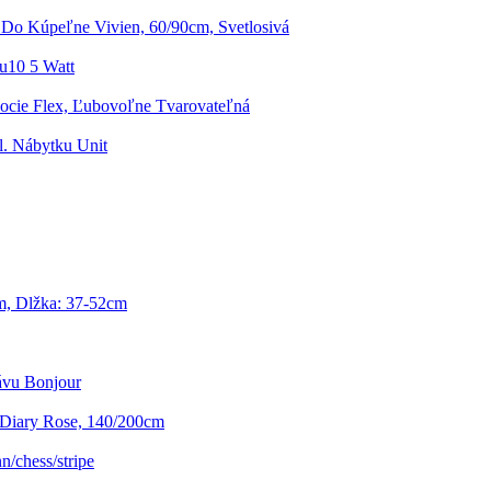
Do Kúpeľne Vivien, 60/90cm, Svetlosivá
u10 5 Watt
ocie Flex, Ľubovoľne Tvarovateľná
. Nábytku Unit
m, Dlžka: 37-52cm
ávu Bonjour
 Diary Rose, 140/200cm
/chess/stripe