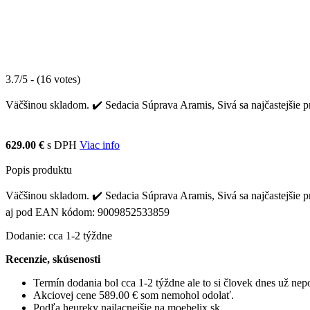
3.7/5 - (16 votes)
Väčšinou skladom. ✔️ Sedacia Súprava Aramis, Sivá sa najčastejšie p
629.00 €
s DPH
Viac info
Popis produktu
Väčšinou skladom. ✔️ Sedacia Súprava Aramis, Sivá sa najčastejšie p
aj pod EAN kódom: 9009852533859
Dodanie: cca 1-2 týždne
Recenzie, skúsenosti
Termín dodania bol cca 1-2 týždne ale to si človek dnes už ne
Akciovej cene 589.00 € som nemohol odolať.
Podľa heureky najlacnejšie na moebelix.sk