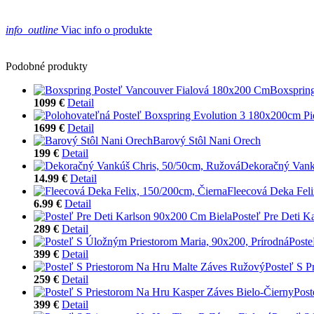
info_outline
Viac info o produkte
Podobné produkty
Boxsprin
1099 €
Detail
1699 €
Detail
Barový Stôl Nani Orech
199 €
Detail
Dekoračný Vank
14.99 €
Detail
Fleecová Deka Feli
6.99 €
Detail
Posteľ Pre Deti K
289 €
Detail
Poste
399 €
Detail
Posteľ S P
259 €
Detail
Post
399 €
Detail