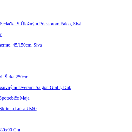
Sedačka S Úložným Priestorom Falco, Sivá
Cm
hermo, 45/150cm, Sivá
oit Šírka 250cm
osuvnými Dverami Saigon Grafit, Dub
Spotrebiče Maja
Skrinka Luisa Us60
 180x90 Cm