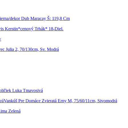
ierna/dekor Dub Maracay Š: 119,8 Cm
is Kerstin*cenový Trhák* 18-Diel.
w
ec Julia 2, 70/130cm, Sv. Modrá
oličiek Luka Tmavosivá
Vankúš Pre Domáce Zvieratá Erny M, 75/60/11cm, Sivomodrá
Lima Zelená