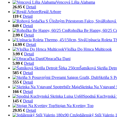
Vencová Lišta Alabama
26.95 €
Detail
Regál Arbore
119 €
Detail
Rohová 
849 €
Detail
Rohožka Be Happy, 60/25 
2.99 €
Detail
Upínacia Roleta T
14.99 €
Detail
Vložka Do Hrnca Multicook
3.99 €
Detail
Obracačka Dani
5.99 €
Detail
Šatníková Skriňa Detr
585 €
Detail
Skriňa S P
555 €
Detail
Skrinka Na Vstavané 
166 €
Detail
Spodná Kuchynská 
145 €
Detail
Stojan Na Kvetiny Top
29.95 €
Detail
Jedálenský Stôl Valerio