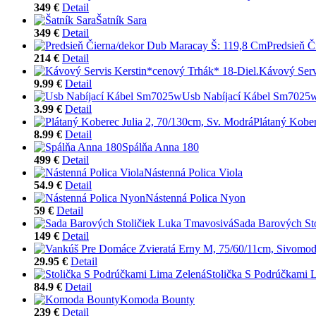
349 €
Detail
Šatník Sara
349 €
Detail
Predsieň Č
214 €
Detail
Kávový Serv
9.99 €
Detail
Usb Nabíjací Kábel Sm7025
3.99 €
Detail
Plátaný Kober
8.99 €
Detail
Spálňa Anna 180
499 €
Detail
Nástenná Polica Viola
54.9 €
Detail
Nástenná Polica Nyon
59 €
Detail
Sada Barových St
149 €
Detail
29.95 €
Detail
Stolička S Podrúčkami 
84.9 €
Detail
Komoda Bounty
239 €
Detail