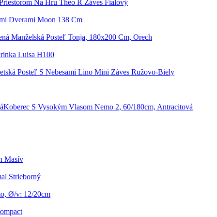
 Priestorom Na Hru Theo R Záves Fialový
ými Dverami Moon 138 Cm
ená Manželská Posteľ Tonja, 180x200 Cm, Orech
rinka Luisa H100
etská Posteľ S Nebesami Lino Mini Záves Ružovo-Biely
Koberec S Vysokým Vlasom Nemo 2, 60/180cm, Antracitová
n Masív
al Strieborný
o, Ø/v: 12/20cm
Compact