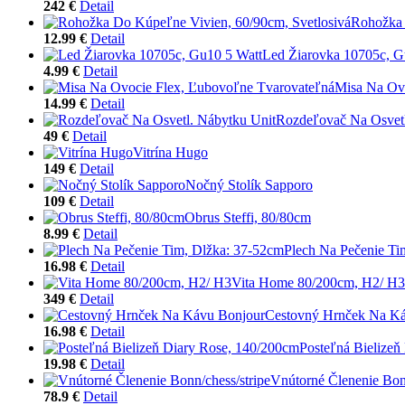
242 €
Detail
Rohožka 
12.99 €
Detail
Led Žiarovka 10705c, G
4.99 €
Detail
Misa Na Ov
14.99 €
Detail
Rozdeľovač Na Osvetl
49 €
Detail
Vitrína Hugo
149 €
Detail
Nočný Stolík Sapporo
109 €
Detail
Obrus Steffi, 80/80cm
8.99 €
Detail
Plech Na Pečenie Ti
16.98 €
Detail
Vita Home 80/200cm, H2/ H3
349 €
Detail
Cestovný Hrnček Na K
16.98 €
Detail
Posteľná Bielizeň
19.98 €
Detail
Vnútorné Členenie Bonn
78.9 €
Detail