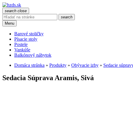
search
close
search
Menu
Barové stoličky
Písacie stoly
Postele
Vankúše
Balkónový nábytok
Domáca stránka
»
Produkty
»
Obývacie izby
»
Sedacie súprav
Sedacia Súprava Aramis, Sivá