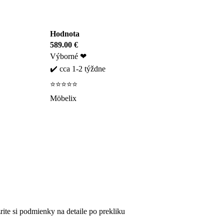
Hodnota
589.00 €
Výborné ❤
✔️ cca 1-2 týždne
⭐⭐⭐⭐⭐
Möbelix
ite si podmienky na detaile po prekliku