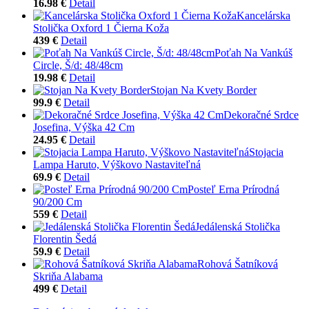
16.98 €
Detail
Kancelárska
Stolička Oxford 1 Čierna Koža
439 €
Detail
Poťah Na Vankúš
Circle, Š/d: 48/48cm
19.98 €
Detail
Stojan Na Kvety Border
99.9 €
Detail
Dekoračné Srdce
Josefina, Výška 42 Cm
24.95 €
Detail
Stojacia
Lampa Haruto, Výškovo Nastaviteľná
69.9 €
Detail
Posteľ Erna Prírodná
90/200 Cm
559 €
Detail
Jedálenská Stolička
Florentin Šedá
59.9 €
Detail
Rohová Šatníková
Skriňa Alabama
499 €
Detail