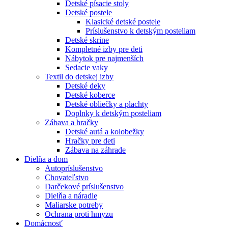
Detské písacie stoly
Detské postele
Klasické detské postele
Príslušenstvo k detským posteliam
Detské skrine
Kompletné izby pre deti
Nábytok pre najmenších
Sedacie vaky
Textil do detskej izby
Detské deky
Detské koberce
Detské obliečky a plachty
Doplnky k detským posteliam
Zábava a hračky
Detské autá a kolobežky
Hračky pre deti
Zábava na záhrade
Dielňa a dom
Autopríslušenstvo
Chovateľstvo
Darčekové príslušenstvo
Dielňa a náradie
Maliarske potreby
Ochrana proti hmyzu
Domácnosť