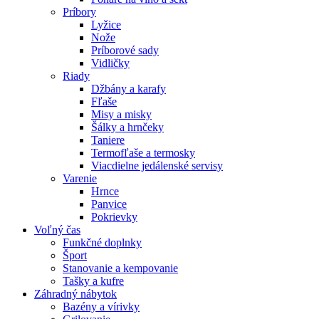
Príbory
Lyžice
Nože
Príborové sady
Vidličky
Riady
Džbány a karafy
Fľaše
Misy a misky
Šálky a hrnčeky
Taniere
Termofľaše a termosky
Viacdielne jedálenské servisy
Varenie
Hrnce
Panvice
Pokrievky
Voľný čas
Funkčné doplnky
Šport
Stanovanie a kempovanie
Tašky a kufre
Záhradný nábytok
Bazény a vírivky