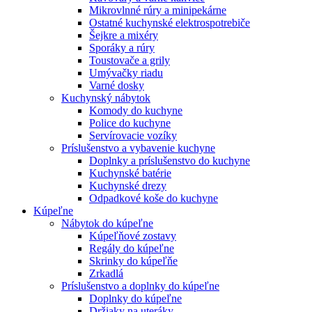
Mikrovlnné rúry a minipekárne
Ostatné kuchynské elektrospotrebiče
Šejkre a mixéry
Sporáky a rúry
Toustovače a grily
Umývačky riadu
Varné dosky
Kuchynský nábytok
Komody do kuchyne
Police do kuchyne
Servírovacie vozíky
Príslušenstvo a vybavenie kuchyne
Doplnky a príslušenstvo do kuchyne
Kuchynské batérie
Kuchynské drezy
Odpadkové koše do kuchyne
Kúpeľne
Nábytok do kúpeľne
Kúpeľňové zostavy
Regály do kúpeľne
Skrinky do kúpeľňe
Zrkadlá
Príslušenstvo a doplnky do kúpeľne
Doplnky do kúpeľne
Držiaky na uteráky