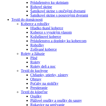
Príslušenstvo ku skriniam
Rohové skrine
Šatníkové skrine s otočnými dverami
Šatníkové skrine s posuvnými dverami
Textil do domácnosti
Koberce a rohožky
Hladko tkané koberce
Koberce s vysokým vlasom
Kožušinové koberce
Príslušenstvo a doplnky ku kobercom
Rohožky
Zošívané koberce
Rolety a žáluzie
Plisé
Rolety
Rolety deň a noc
Textil do kuchyne
Chňapky, utierky, zástery
Obrusy
Poťahy na stoličky
Prestieranie
Textil do kúpeľne
Osušky
Plážové osušky a osušky do sauny
Rukavice na umývanie