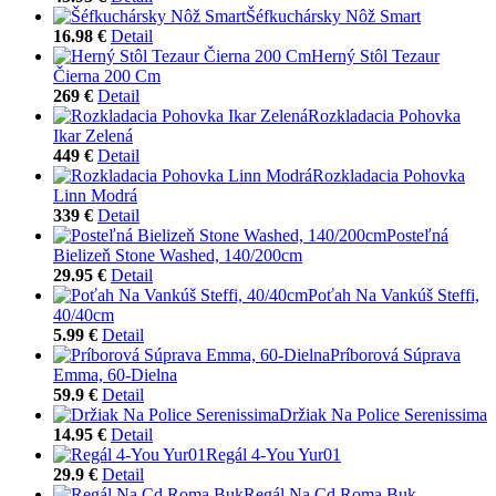
Šéfkuchársky Nôž Smart
16.98 €
Detail
Herný Stôl Tezaur
Čierna 200 Cm
269 €
Detail
Rozkladacia Pohovka
Ikar Zelená
449 €
Detail
Rozkladacia Pohovka
Linn Modrá
339 €
Detail
Posteľná
Bielizeň Stone Washed, 140/200cm
29.95 €
Detail
Poťah Na Vankúš Steffi,
40/40cm
5.99 €
Detail
Príborová Súprava
Emma, 60-Dielna
59.9 €
Detail
Držiak Na Police Serenissima
14.95 €
Detail
Regál 4-You Yur01
29.9 €
Detail
Regál Na Cd Roma Buk