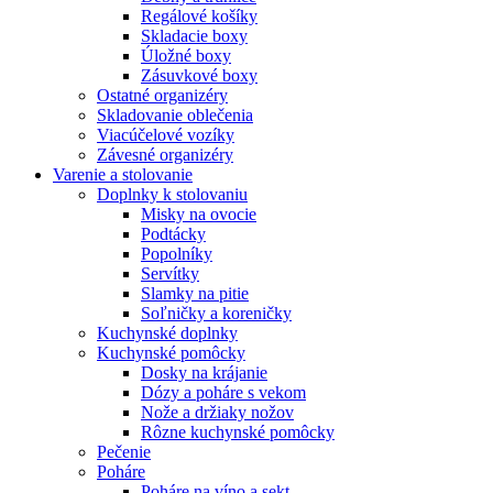
Regálové košíky
Skladacie boxy
Úložné boxy
Zásuvkové boxy
Ostatné organizéry
Skladovanie oblečenia
Viacúčelové vozíky
Závesné organizéry
Varenie a stolovanie
Doplnky k stolovaniu
Misky na ovocie
Podtácky
Popolníky
Servítky
Slamky na pitie
Soľničky a koreničky
Kuchynské doplnky
Kuchynské pomôcky
Dosky na krájanie
Dózy a poháre s vekom
Nože a držiaky nožov
Rôzne kuchynské pomôcky
Pečenie
Poháre
Poháre na víno a sekt