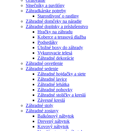
Grilovanie
Slnečníky a pavilóny
Záhradkárske potreby
Starostlivosť o rastliny
Záhradné domčeky na náradie
Záhradné doplnky a príslušenstvo
Hračky na záhradu
Koberce a terasová dlažba
Podsedáky
Úložné boxy do záhrady
Vykurovacie telesá
Záhradné dekorácie
Záhradné osvetlenie
Záhradné sedenie
Záhradné hojdačky a siete
Záhradné lavice
Záhradné lehátka
Záhradné pohovky
Záhradné stoličky a kreslá
Závesné kreslá
Záhradné stoly
Záhradné zostavy
Balkónový nábytok
Drevený nábytok
Kovový nábytok