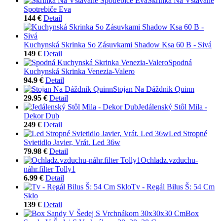
Skrinka Na Vstavané
Spotrebiče Eva
144 €
Detail
Kuchynská Skrinka So Zásuvkami Shadow Ksa 60 B - Sivá
149 €
Detail
Spodná
Kuchynská Skrinka Venezia-Valero
94.9 €
Detail
Stojan Na Dáždnik Quinn
29.95 €
Detail
Jedálenský Stôl Mila -
Dekor Dub
249 €
Detail
Led Stropné
Svietidlo Javier, Vrát. Led 36w
79.98 €
Detail
Ochladz.vzduchu-
náhr.filter Tolly1
6.99 €
Detail
Tv - Regál Bilus Š: 54 Cm
Sklo
139 €
Detail
Box