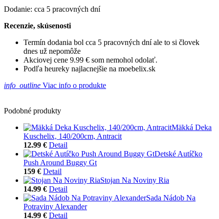
Dodanie: cca 5 pracovných dní
Recenzie, skúsenosti
Termín dodania bol cca 5 pracovných dní ale to si človek
dnes už nepomôže
Akciovej cene 9.99 € som nemohol odolať.
Podľa heureky najlacnejšie na moebelix.sk
info_outline
Viac info o produkte
Podobné produkty
Mäkká Deka
Kuschelix, 140/200cm, Antracit
12.99 €
Detail
Detské Autíčko
Push Around Buggy Gt
159 €
Detail
Stojan Na Noviny Ria
14.99 €
Detail
Sada Nádob Na
Potraviny Alexander
14.99 €
Detail