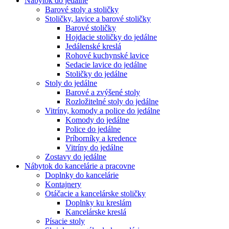
Nábytok do jedálne
Barové stoly a stoličky
Stoličky, lavice a barové stoličky
Barové stoličky
Hojdacie stoličky do jedálne
Jedálenské kreslá
Rohové kuchynské lavice
Sedacie lavice do jedálne
Stoličky do jedálne
Stoly do jedálne
Barové a zvýšené stoly
Rozložitelné stoly do jedálne
Vitríny, komody a police do jedálne
Komody do jedálne
Police do jedálne
Príborníky a kredence
Vitríny do jedálne
Zostavy do jedálne
Nábytok do kancelárie a pracovne
Doplnky do kancelárie
Kontajnery
Otáčacie a kancelárske stoličky
Doplnky ku kreslám
Kancelárske kreslá
Písacie stoly