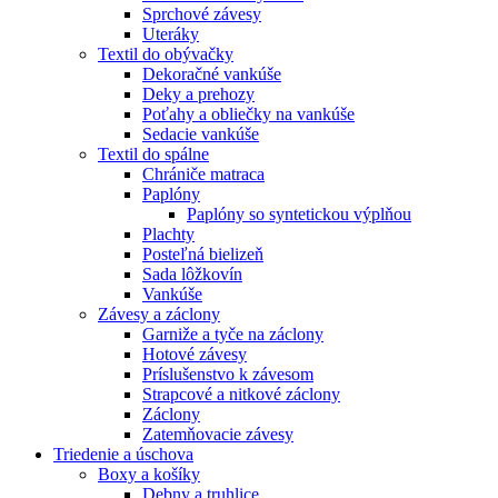
Sprchové závesy
Uteráky
Textil do obývačky
Dekoračné vankúše
Deky a prehozy
Poťahy a obliečky na vankúše
Sedacie vankúše
Textil do spálne
Chrániče matraca
Paplóny
Paplóny so syntetickou výplňou
Plachty
Posteľná bielizeň
Sada lôžkovín
Vankúše
Závesy a záclony
Garniže a tyče na záclony
Hotové závesy
Príslušenstvo k závesom
Strapcové a nitkové záclony
Záclony
Zatemňovacie závesy
Triedenie a úschova
Boxy a košíky
Debny a truhlice