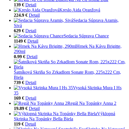
139 €
Detail
Kreslo Aida Oranžová
224.9 €
Detail
Sedacia Súprava Aramis,
Sivá
629 €
Detail
Sedacia Súprava Chance
1149 €
Detail
Hrnek Na Kávu Brigitte,
290ml
0.99 €
Detail
Šatníková Skriňa So Zrkadlom Sonate Rom, 225x222 Cm,
Biela
739 €
Detail
Vysoká Skrinka Mura I Hs
35
169 €
Detail
Regál Na Topánky Anna 2
19.89 €
Detail
Výklopná
Skrinka Na Topánky Bella Biela
119 €
Detail