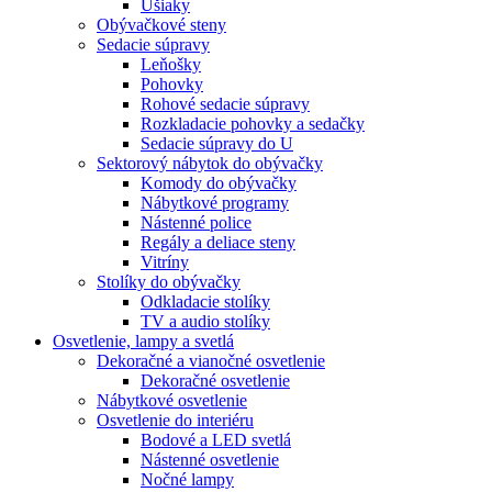
Ušiaky
Obývačkové steny
Sedacie súpravy
Leňošky
Pohovky
Rohové sedacie súpravy
Rozkladacie pohovky a sedačky
Sedacie súpravy do U
Sektorový nábytok do obývačky
Komody do obývačky
Nábytkové programy
Nástenné police
Regály a deliace steny
Vitríny
Stolíky do obývačky
Odkladacie stolíky
TV a audio stolíky
Osvetlenie, lampy a svetlá
Dekoračné a vianočné osvetlenie
Dekoračné osvetlenie
Nábytkové osvetlenie
Osvetlenie do interiéru
Bodové a LED svetlá
Nástenné osvetlenie
Nočné lampy