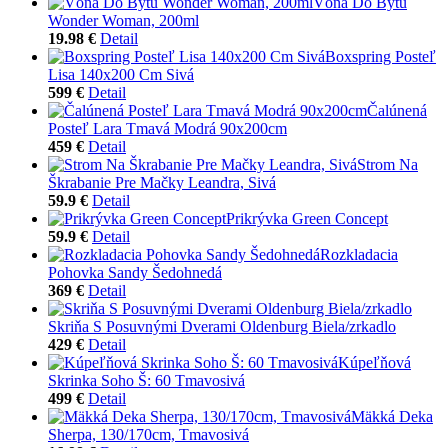
Vôňa Do Bytu
Wonder Woman, 200ml
19.98 €
Detail
Boxspring Posteľ
Lisa 140x200 Cm Sivá
599 €
Detail
Čalúnená
Posteľ Lara Tmavá Modrá 90x200cm
459 €
Detail
Strom Na
Škrabanie Pre Mačky Leandra, Sivá
59.9 €
Detail
Prikrývka Green Concept
59.9 €
Detail
Rozkladacia
Pohovka Sandy Šedohnedá
369 €
Detail
Skriňa S Posuvnými Dverami Oldenburg Biela/zrkadlo
429 €
Detail
Kúpeľňová
Skrinka Soho Š: 60 Tmavosivá
499 €
Detail
Mäkká Deka
Sherpa, 130/170cm, Tmavosivá