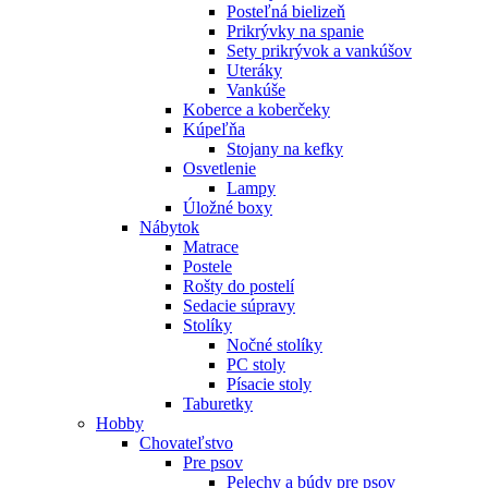
Posteľná bielizeň
Prikrývky na spanie
Sety prikrývok a vankúšov
Uteráky
Vankúše
Koberce a koberčeky
Kúpeľňa
Stojany na kefky
Osvetlenie
Lampy
Úložné boxy
Nábytok
Matrace
Postele
Rošty do postelí
Sedacie súpravy
Stolíky
Nočné stolíky
PC stoly
Písacie stoly
Taburetky
Hobby
Chovateľstvo
Pre psov
Pelechy a búdy pre psov