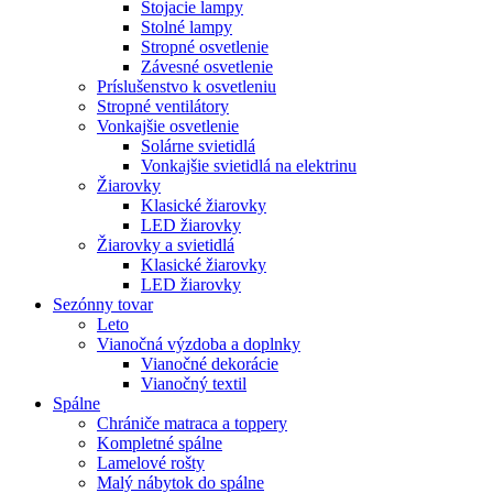
Stojacie lampy
Stolné lampy
Stropné osvetlenie
Závesné osvetlenie
Príslušenstvo k osvetleniu
Stropné ventilátory
Vonkajšie osvetlenie
Solárne svietidlá
Vonkajšie svietidlá na elektrinu
Žiarovky
Klasické žiarovky
LED žiarovky
Žiarovky a svietidlá
Klasické žiarovky
LED žiarovky
Sezónny tovar
Leto
Vianočná výzdoba a doplnky
Vianočné dekorácie
Vianočný textil
Spálne
Chrániče matraca a toppery
Kompletné spálne
Lamelové rošty
Malý nábytok do spálne