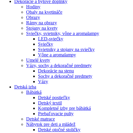
Dekorácie a bytové doplnky
Hodiny
Obaly na kvetináče
Obrazy
Rámy na obrazy
Stojany na kvety
Sviečky, svietniky, vône a aromalampy
LED-sviečky
Sviečky
Svietniky a stojany na sviečky
Vône a aromalampy
Umelé kvety
Vázy, sochy a dekoračné predmety
Dekorácie na stenu
Sochy a dekoračné predmety
Vázy
Detská izba
Bábätká
Detské postieľky
Detský textil
Kompletné izby pre bábätká
Prebaľovacie pulty
Detské matrace
Nábytok pre deti a mládež
Detské otočné stoličky