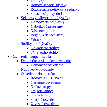
Pohovky
Rohové sedacie súpravy
Rozkladacie pohovky a sedačky
Sedacie súpravy do U
Sektorový nábytok do obývačky
Komody do obývačky
Nábytkové programy
Nástenné police
Regály a deliace steny
Vitríny
Stolíky do obývačky
Odkladacie stolíky
TV a audio stolíky
Osvetlenie, lampy a svetlá
Dekoračné a vianočné osvetlenie
Dekoračné osvetlenie
Nábytkové osvetlenie
Osvetlenie do interiéru
Bodové a LED svetlá
Nástenné osvetlenie
Nočné lampy
Stojacie lampy
Stolné lampy
Stropné osvetlenie
Závesné osvetlenie