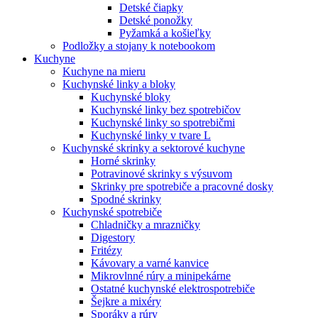
Detské čiapky
Detské ponožky
Pyžamká a košieľky
Podložky a stojany k notebookom
Kuchyne
Kuchyne na mieru
Kuchynské linky a bloky
Kuchynské bloky
Kuchynské linky bez spotrebičov
Kuchynské linky so spotrebičmi
Kuchynské linky v tvare L
Kuchynské skrinky a sektorové kuchyne
Horné skrinky
Potravinové skrinky s výsuvom
Skrinky pre spotrebiče a pracovné dosky
Spodné skrinky
Kuchynské spotrebiče
Chladničky a mrazničky
Digestory
Fritézy
Kávovary a varné kanvice
Mikrovlnné rúry a minipekárne
Ostatné kuchynské elektrospotrebiče
Šejkre a mixéry
Sporáky a rúry