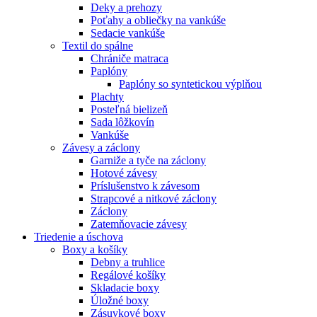
Deky a prehozy
Poťahy a obliečky na vankúše
Sedacie vankúše
Textil do spálne
Chrániče matraca
Paplóny
Paplóny so syntetickou výplňou
Plachty
Posteľná bielizeň
Sada lôžkovín
Vankúše
Závesy a záclony
Garniže a tyče na záclony
Hotové závesy
Príslušenstvo k závesom
Strapcové a nitkové záclony
Záclony
Zatemňovacie závesy
Triedenie a úschova
Boxy a košíky
Debny a truhlice
Regálové košíky
Skladacie boxy
Úložné boxy
Zásuvkové boxy