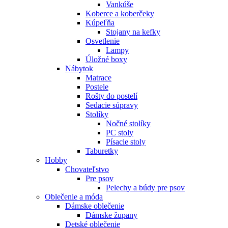
Vankúše
Koberce a koberčeky
Kúpeľňa
Stojany na kefky
Osvetlenie
Lampy
Úložné boxy
Nábytok
Matrace
Postele
Rošty do postelí
Sedacie súpravy
Stolíky
Nočné stolíky
PC stoly
Písacie stoly
Taburetky
Hobby
Chovateľstvo
Pre psov
Pelechy a búdy pre psov
Oblečenie a móda
Dámske oblečenie
Dámske župany
Detské oblečenie