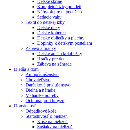
Detské skrine
Kompletné izby pre deti
Nábytok pre najmenších
Sedacie vaky
Textil do detskej izby
Detské deky
Detské koberce
Detské obliečky a plachty
Doplnky k detským posteliam
Zábava a hračky
Detské autá a kolobežky
Hračky pre deti
Zábava na záhrade
Dielňa a dom
Autopríslušenstvo
Chovateľstvo
Darčekové príslušenstvo
Dielňa a náradie
Maliarske potreby
Ochrana proti hmyzu
Domácnosť
Odpadkové koše
Starostlivosť o bielizeň
Koše na bielizeň
Sušiaky na bielizeň