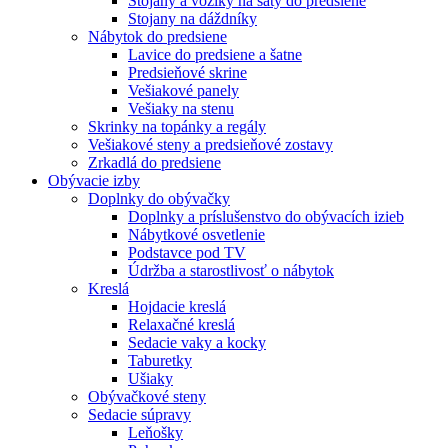
Stojany a vozíky na šaty do predsiene
Stojany na dáždníky
Nábytok do predsiene
Lavice do predsiene a šatne
Predsieňové skrine
Vešiakové panely
Vešiaky na stenu
Skrinky na topánky a regály
Vešiakové steny a predsieňové zostavy
Zrkadlá do predsiene
Obývacie izby
Doplnky do obývačky
Doplnky a príslušenstvo do obývacích izieb
Nábytkové osvetlenie
Podstavce pod TV
Údržba a starostlivosť o nábytok
Kreslá
Hojdacie kreslá
Relaxačné kreslá
Sedacie vaky a kocky
Taburetky
Ušiaky
Obývačkové steny
Sedacie súpravy
Leňošky