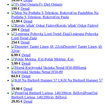
14.99 €
Detail
Tv Diel Ontario
199 €
Detail
Mop Na
Podlahu S Teleskop. Rukoväťou Paula
12.99 €
Detail
Kreslo 'ušiak' Oskar Fialové
209 €
Detail
3-miestna Pohovka
Lord-Trend Zlatá
254 €
Detail
Dezertný Tanier Linen, Ø:
22cm
6.99 €
Detail
Pohár Melrina -Ext-
5.99 €
Detail
Horná
Kuchynská Skrinka Nepal H50-89
84.9 €
Detail
Kôš Na Bielizeň Hamper 57
L
19.98 €
Detail
Posteľná
Bielizeň Larissa, 140/200cm, Béžová
29.95 €
Detail