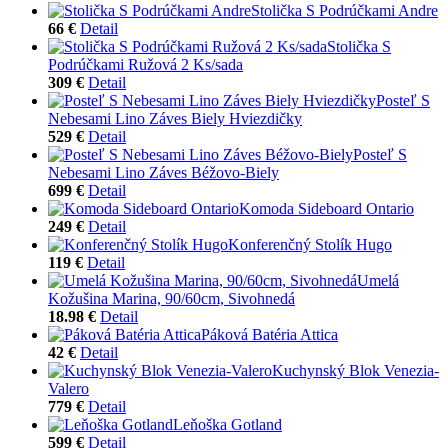
Stolička S Podrúčkami Andre
66 €
Detail
Stolička S
Podrúčkami Ružová 2 Ks/sada
309 €
Detail
Posteľ S
Nebesami Lino Záves Biely Hviezdičky
529 €
Detail
Posteľ S
Nebesami Lino Záves Béžovo-Biely
699 €
Detail
Komoda Sideboard Ontario
249 €
Detail
Konferenčný Stolík Hugo
119 €
Detail
Umelá
Kožušina Marina, 90/60cm, Sivohnedá
18.98 €
Detail
Páková Batéria Attica
42 €
Detail
Kuchynský Blok Venezia-
Valero
779 €
Detail
Leňoška Gotland
599 €
Detail