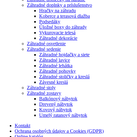
Záhradné doplnky a príslušenstvo
Hračky na záhradu
Koberce a terasová dlažba
Podsedáky
Úložné boxy do záhrady
Vykurovacie telesá
Záhradné dekorácie
Záhradné osvetlenie
Záhradné sedenie
Záhradné hojdačky a siete
Záhradné lavice
Záhradné lehátka
Záhradné pohovky
Záhradné stoličky a kreslá
Závesné kreslá
Záhradné stoly
Záhradné zostavy
Balkónový nábytok
Drevený nábytok
Kovový nábytok
Umelý ratanový nábytok
Kontakt
Ochrana osobných údajov a Cookies (GDPR)
Online katalóg