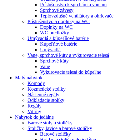
Príslušenstvo k sprchám a vaniam
Sprchové závesy
Teplovzdušné ventilátory a ohrievače
Príslušenstvo a doplnky na WC
Doplnky na WC
WC predložky
Umývadlá a kúpeľňové batérie
Kúpeľňové batérie
Umývadlá
Vane, sprchové kúty a vykurovacie telesá
Sprchové kúty
Vane
Vykurovacie telesá do kúpeľne
Malý nábytok
Komody
Kozmetické stolíky
Nástenné regály
Odkladacie stolíky
Regály
Vitríny
Nábytok do jedálne
Barové stoly a stoličky
Stoličky, lavice a barové stoličky
Barové stoličky
Hojdacie stoličky do jedálne