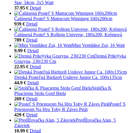
Star, 34cm, 2x5 Watt
37.95 €
Detail
Čalúnená Posteľ S Matracom Winnipeg 160x200cm
939 €
Detail
Čalúnená Posteľ S Roštom Universe, 180x200, Krémová
789 €
Detail
Mini Ventilátor Zui, 16 Watt
9.99 €
Detail
Denná Prikrývka
Grazyna, 230/230 Cm
22.95 €
Detail
Detská Posteľná Bielizeň Unilove Junior Ca. 100x135cm
44.9 €
Detail
Stolička K
Písaciemu Stolu Genf Biela
269 €
Detail
Posteľ S
Priestorom Na Hru Toby R Záves Pirát
429 €
Detail
Predĺžovačka Alan, 5
Záuviek
10.99 €
Detail