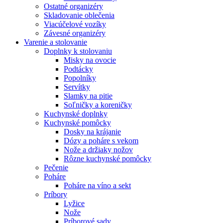
Ostatné organizéry
Skladovanie oblečenia
Viacúčelové vozíky
Závesné organizéry
Varenie a stolovanie
Doplnky k stolovaniu
Misky na ovocie
Podtácky
Popolníky
Servítky
Slamky na pitie
Soľničky a koreničky
Kuchynské doplnky
Kuchynské pomôcky
Dosky na krájanie
Dózy a poháre s vekom
Nože a držiaky nožov
Rôzne kuchynské pomôcky
Pečenie
Poháre
Poháre na víno a sekt
Príbory
Lyžice
Nože
Príborové sady