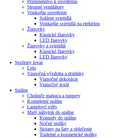
Príslušenstvo k osvetleniu
Stropné ventilátory
Vonkajšie osvetlenie
Solárne svietidlá
Vonkajšie svietidlá na elektrinu
Žiarovky
Klasické žiarovky
LED žiarovky
Žiarovky a svietidlá
Klasické žiarovky
LED žiarovky
Sezónny tovar
Leto
Vianočná výzdoba a doplnky
Vianočné dekorácie
Vianočný textil
Spálne
Chrániče matraca a toppery
Kompletné spálne
Lamelové rošty
Malý nábytok do spálne
Komody do spálne
Nočné stolíky
Stojany na šaty a oblečenie
Toaletné a kozmetické stolíky