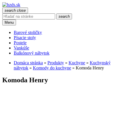
search
close
search
Menu
Barové stoličky
Písacie stoly
Postele
Vankúše
Balkónový nábytok
Domáca stránka
»
Produkty
»
Kuchyne
»
Kuchynský
nábytok
»
Komody do kuchyne
»
Komoda Henry
Komoda Henry