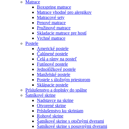
Matrace
Boxspring matrace
Matrace vhodné pro alergikov
Matracové sety
Penové matrace
Pružinové matrace
Skladacie matrace pre hostí
Vrchné matrace
Postele
Americké postele
Čalúnené postele
Čelá a rámy na posteľ
Futónové postele
Jednolôžkové postele
Manželské postele
Postele s úložným priestorom
Sklápacie postele
Príslušenstvo a doplnky do spálne
Šatníkové skrine
Nadstavce na skrine
Otvorené skrine
Príslušenstvo ku skriniam
Rohové skrine
Šatníkové skrine s otočnými dverami
Šatníkové skrine s posuvnými dverami