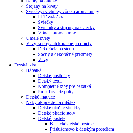
Rámy na obrazy
Stojany na kvety
Sviečky, svietniky, vône a aromalampy
LED-sviečky
Sviečky
Svietniky a stojany na sviečky
Vône a aromalampy
Umelé kvety
Vázy, sochy a dekoračné predmety
Dekorácie na stenu
Sochy a dekoračné predmety
Vázy
Detská izba
Bábätká
Detské postieľky
Detský textil
Kompletné izby pre bábätká
Prebaľovacie pulty
Detské matrace
Nábytok pre deti a mládež
Detské otočné stoličky
Detské písacie stoly
Detské postele
Klasické detské postele
Príslušenstvo k detským posteliam