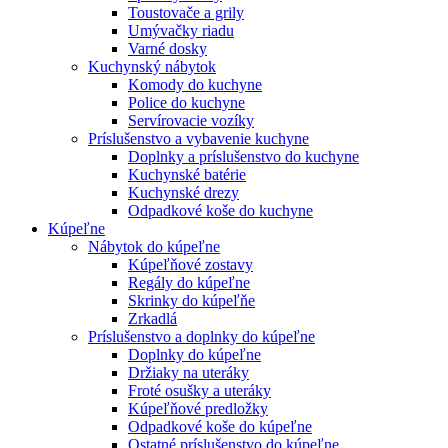
Toustovače a grily
Umývačky riadu
Varné dosky
Kuchynský nábytok
Komody do kuchyne
Police do kuchyne
Servírovacie vozíky
Príslušenstvo a vybavenie kuchyne
Doplnky a príslušenstvo do kuchyne
Kuchynské batérie
Kuchynské drezy
Odpadkové koše do kuchyne
Kúpeľne
Nábytok do kúpeľne
Kúpeľňové zostavy
Regály do kúpeľne
Skrinky do kúpeľňe
Zrkadlá
Príslušenstvo a doplnky do kúpeľne
Doplnky do kúpeľne
Držiaky na uteráky
Froté osušky a uteráky
Kúpeľňové predložky
Odpadkové koše do kúpeľne
Ostatné príslušenstvo do kúpeľne