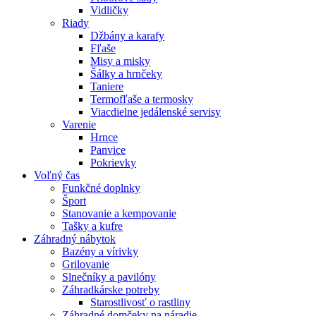
Vidličky
Riady
Džbány a karafy
Fľaše
Misy a misky
Šálky a hrnčeky
Taniere
Termofľaše a termosky
Viacdielne jedálenské servisy
Varenie
Hrnce
Panvice
Pokrievky
Voľný čas
Funkčné doplnky
Šport
Stanovanie a kempovanie
Tašky a kufre
Záhradný nábytok
Bazény a vírivky
Grilovanie
Slnečníky a pavilóny
Záhradkárske potreby
Starostlivosť o rastliny
Záhradné domčeky na náradie