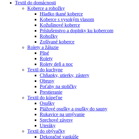
Textil do domácnosti
Koberce a rohožky
Hladko tkané koberce
Koberce s vysokým vlasom
Kožušinové koberce
Príslušenstvo a doplnky ku kobercom
Rohožky
Zošívané koberce
Rolety a žáluzie
Plisé
Rolety
Rolety deň a noc
Textil do kuchyne
Chňapky, utierky, zástery
Obrusy
Poťahy na stoličky
Prestieranie
Textil do kúpeľne
Osušky
Plážové osušky a osušky do sauny
Rukavice na umývanie
Sprchové závesy
Uteráky
Textil do obývačky
Dekoračné vankúše