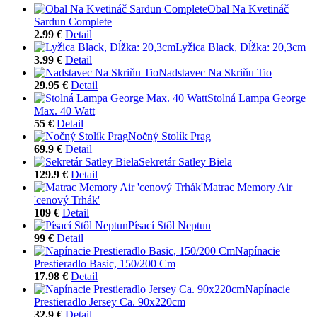
Obal Na Kvetináč
Sardun Complete
2.99 €
Detail
Lyžica Black, Dĺžka: 20,3cm
3.99 €
Detail
Nadstavec Na Skriňu Tio
29.95 €
Detail
Stolná Lampa George
Max. 40 Watt
55 €
Detail
Nočný Stolík Prag
69.9 €
Detail
Sekretár Satley Biela
129.9 €
Detail
Matrac Memory Air
'cenový Trhák'
109 €
Detail
Písací Stôl Neptun
99 €
Detail
Napínacie
Prestieradlo Basic, 150/200 Cm
17.98 €
Detail
Napínacie
Prestieradlo Jersey Ca. 90x220cm
32.9 €
Detail