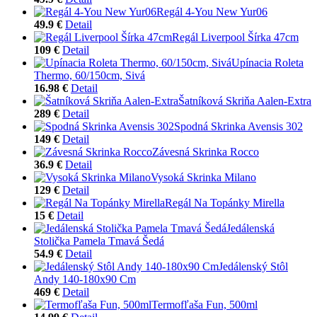
Regál 4-You New Yur06
49.9 €
Detail
Regál Liverpool Šírka 47cm
109 €
Detail
Upínacia Roleta
Thermo, 60/150cm, Sivá
16.98 €
Detail
Šatníková Skriňa Aalen-Extra
289 €
Detail
Spodná Skrinka Avensis 302
149 €
Detail
Závesná Skrinka Rocco
36.9 €
Detail
Vysoká Skrinka Milano
129 €
Detail
Regál Na Topánky Mirella
15 €
Detail
Jedálenská
Stolička Pamela Tmavá Šedá
54.9 €
Detail
Jedálenský Stôl
Andy 140-180x90 Cm
469 €
Detail
Termofľaša Fun, 500ml