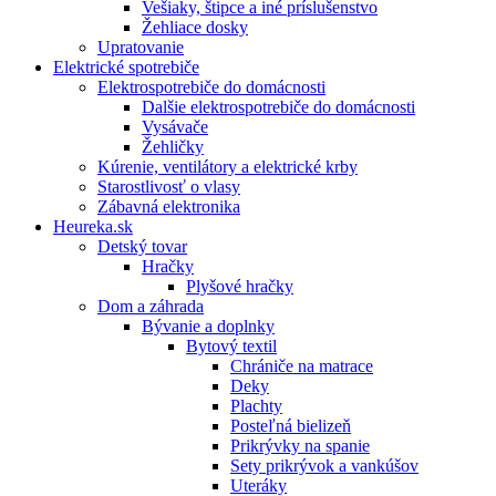
Vešiaky, štipce a iné príslušenstvo
Žehliace dosky
Upratovanie
Elektrické spotrebiče
Elektrospotrebiče do domácnosti
Dalšie elektrospotrebiče do domácnosti
Vysávače
Žehličky
Kúrenie, ventilátory a elektrické krby
Starostlivosť o vlasy
Zábavná elektronika
Heureka.sk
Detský tovar
Hračky
Plyšové hračky
Dom a záhrada
Bývanie a doplnky
Bytový textil
Chrániče na matrace
Deky
Plachty
Posteľná bielizeň
Prikrývky na spanie
Sety prikrývok a vankúšov
Uteráky