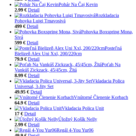
Pohár Na Čaj Kevin
2.99 €
Detail
Rozkladacia
Pohovka Luigi Tmavosivá
499 €
Detail
Pohovka Boxspring Mona,
Sivá
599 €
Detail
Posteľná
Bielizeň Alex Uni Xxl, 200/220cm
79.9 €
Detail
Poťah Na
Vankúš Zickzack, 45/45cm, Žltá
8.99 €
Detail
Vkladacia Polica
Universal, 3-Jity Set
49.95 €
Detail
Vnútorné Členenie Korbach
64.9 €
Detail
Vkladacia Polica Unit
17 €
Detail
Úložný Košík Nelly
2.99 €
Detail
Regál 4-You Yur06
49.9 €
Detail