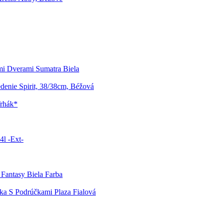
mi Dverami Sumatra Biela
enie Spirit, 38/38cm, Béžová
Trhák*
4l -Ext-
Fantasy Biela Farba
ika S Podrúčkami Plaza Fialová