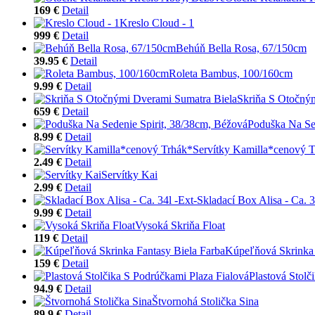
169 €
Detail
Kreslo Cloud - 1
999 €
Detail
Behúň Bella Rosa, 67/150cm
39.95 €
Detail
Roleta Bambus, 100/160cm
9.99 €
Detail
Skriňa S Otočný
659 €
Detail
Poduška Na Sed
8.99 €
Detail
Servítky Kamilla*cenový 
2.49 €
Detail
Servítky Kai
2.99 €
Detail
Skladací Box Alisa - Ca. 3
9.99 €
Detail
Vysoká Skriňa Float
119 €
Detail
Kúpeľňová Skrinka 
159 €
Detail
Plastová Stolč
94.9 €
Detail
Štvornohá Stolička Sina
89.9 €
Detail