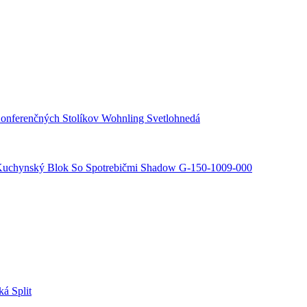
onferenčných Stolíkov Wohnling Svetlohnedá
uchynský Blok So Spotrebičmi Shadow G-150-1009-000
á Split