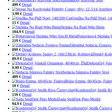
Automatický Kávovar Solo
499 €
Detail
Sto
3.99 €
Detail
Osuška Na Pláž Noel, 1
15 €
Detail
Skrinka Na Riad Wito Biela
104.9 €
Detail
Potravinová Skrinka 
219 €
Detail
Záhradná Sedacia Zostava
899 €
Detail
Detský Kob
89.9 €
Detail
Dekoračný Vank
9.99 €
Detail
Sedacia Súprava Falslev Sivá
409 €
Detail
Rúno Emma, 60/45cm, Fialo
10 €
Detail
Konferenčný Stolík Ri
159 €
Detail
Sada Stoličiek Pino Modrá
94.9 €
Detail
Konferenčný Stolík Čierny/z