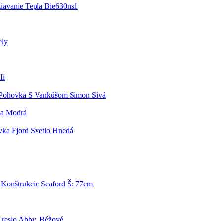
iavanie Tepla Bie630ns1
ely
Ii
 Pohovka S Vankúšom Simon Sivá
ra Modrá
vka Fjord Svetlo Hnedá
Konštrukcie Seaford Š: 77cm
reslo Abby, Béžové