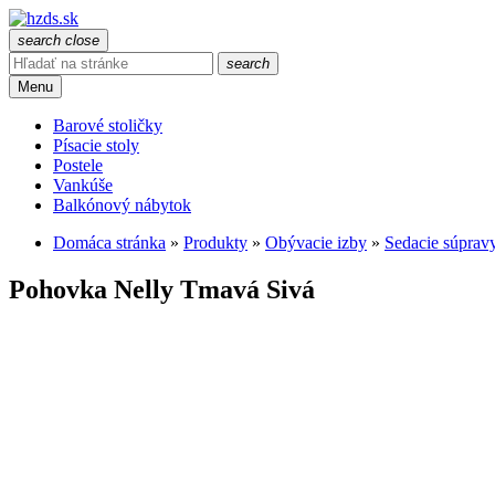
search
close
search
Menu
Barové stoličky
Písacie stoly
Postele
Vankúše
Balkónový nábytok
Domáca stránka
»
Produkty
»
Obývacie izby
»
Sedacie súprav
Pohovka Nelly Tmavá Sivá