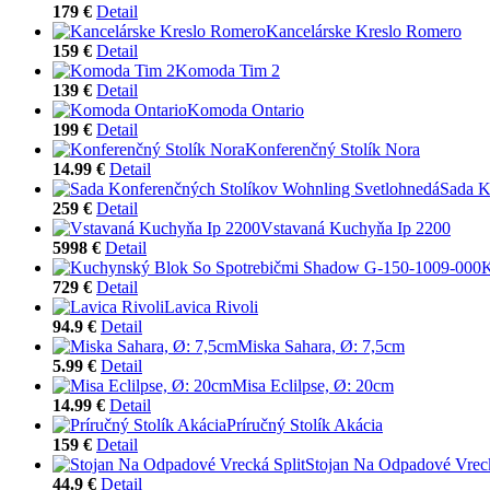
179 €
Detail
Kancelárske Kreslo Romero
159 €
Detail
Komoda Tim 2
139 €
Detail
Komoda Ontario
199 €
Detail
Konferenčný Stolík Nora
14.99 €
Detail
Sada K
259 €
Detail
Vstavaná Kuchyňa Ip 2200
5998 €
Detail
K
729 €
Detail
Lavica Rivoli
94.9 €
Detail
Miska Sahara, Ø: 7,5cm
5.99 €
Detail
Misa Eclilpse, Ø: 20cm
14.99 €
Detail
Príručný Stolík Akácia
159 €
Detail
Stojan Na Odpadové Vreck
44.9 €
Detail