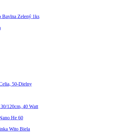
 Bavlna Zelený 1ks
m
elia, 50-Dielny
30/120cm, 40 Watt
 Nano He 60
nka Wito Biela