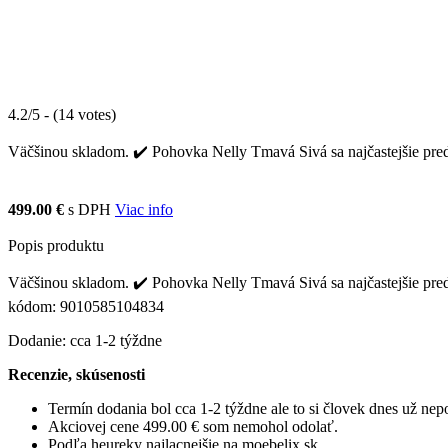
4.2/5 - (14 votes)
Väčšinou skladom. ✔️ Pohovka Nelly Tmavá Sivá sa najčastejšie predá
499.00 €
s DPH
Viac info
Popis produktu
Väčšinou skladom. ✔️ Pohovka Nelly Tmavá Sivá sa najčastejšie pred
kódom: 9010585104834
Dodanie: cca 1-2 týždne
Recenzie, skúsenosti
Termín dodania bol cca 1-2 týždne ale to si človek dnes už ne
Akciovej cene 499.00 € som nemohol odolať.
Podľa heureky najlacnejšie na moebelix.sk