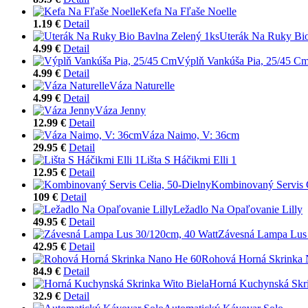
Kefa Na Fľaše Noelle
1.19 €
Detail
Uterák Na Ruky Bio
4.99 €
Detail
Výplň Vankúša Pia, 25/45 C
4.99 €
Detail
Váza Naturelle
4.99 €
Detail
Váza Jenny
12.99 €
Detail
Váza Naimo, V: 36cm
29.95 €
Detail
Lišta S Háčikmi Elli 1
12.95 €
Detail
Kombinovaný Servis C
109 €
Detail
Ležadlo Na Opaľovanie Lilly
49.95 €
Detail
Závesná Lampa Lus 
42.95 €
Detail
Rohová Horná Skrinka
84.9 €
Detail
Horná Kuchynská Skri
32.9 €
Detail