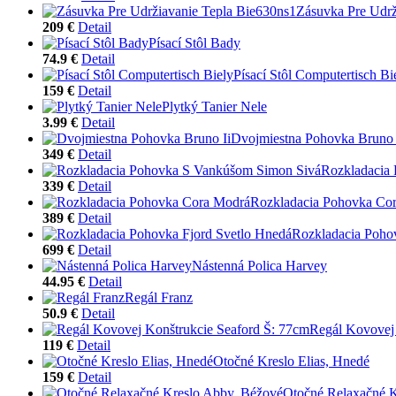
Zásuvka Pre Udrž
209 €
Detail
Písací Stôl Bady
74.9 €
Detail
Písací Stôl Computertisch Bi
159 €
Detail
Plytký Tanier Nele
3.99 €
Detail
Dvojmiestna Pohovka Bruno 
349 €
Detail
Rozkladacia
339 €
Detail
Rozkladacia Pohovka Co
389 €
Detail
Rozkladacia Poho
699 €
Detail
Nástenná Polica Harvey
44.95 €
Detail
Regál Franz
50.9 €
Detail
Regál Kovovej 
119 €
Detail
Otočné Kreslo Elias, Hnedé
159 €
Detail
Otočné Relaxačné K