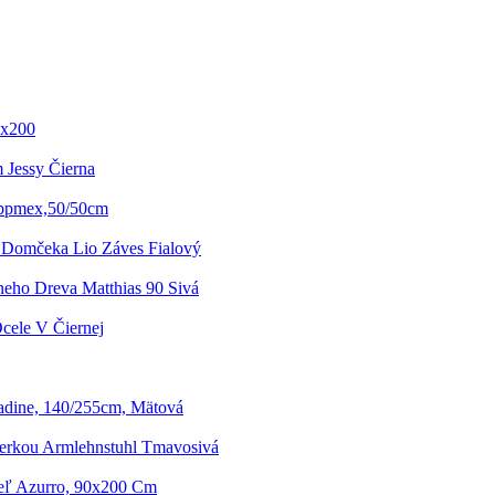
0x200
m Jessy Čierna
ippmex,50/50cm
 Domčeka Lio Záves Fialový
neho Dreva Matthias 90 Sivá
cele V Čiernej
dine, 140/255cm, Mätová
ierkou Armlehnstuhl Tmavosivá
eľ Azurro, 90x200 Cm