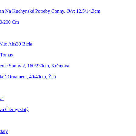
jan Na Kuchynské Potreby Conny, Ø/v: 12,5/14,3cm
40/200 Cm
Wito Ahs30 Biela
 Tomas
erec Sunny 2, 160/230cm, Krémová
úš Ornament, 40/40cm, Žltá
vá
va Čierny/zlatý
latý