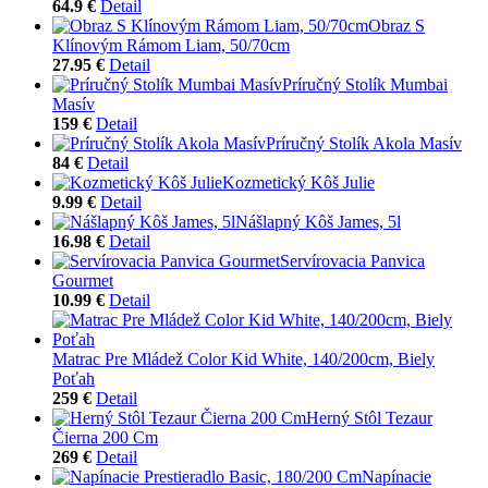
64.9 €
Detail
Obraz S
Klínovým Rámom Liam, 50/70cm
27.95 €
Detail
Príručný Stolík Mumbai
Masív
159 €
Detail
Príručný Stolík Akola Masív
84 €
Detail
Kozmetický Kôš Julie
9.99 €
Detail
Nášlapný Kôš James, 5l
16.98 €
Detail
Servírovacia Panvica
Gourmet
10.99 €
Detail
Matrac Pre Mládež Color Kid White, 140/200cm, Biely
Poťah
259 €
Detail
Herný Stôl Tezaur
Čierna 200 Cm
269 €
Detail
Napínacie