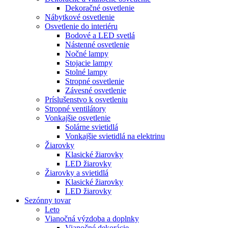
Dekoračné osvetlenie
Nábytkové osvetlenie
Osvetlenie do interiéru
Bodové a LED svetlá
Nástenné osvetlenie
Nočné lampy
Stojacie lampy
Stolné lampy
Stropné osvetlenie
Závesné osvetlenie
Príslušenstvo k osvetleniu
Stropné ventilátory
Vonkajšie osvetlenie
Solárne svietidlá
Vonkajšie svietidlá na elektrinu
Žiarovky
Klasické žiarovky
LED žiarovky
Žiarovky a svietidlá
Klasické žiarovky
LED žiarovky
Sezónny tovar
Leto
Vianočná výzdoba a doplnky
Vianočné dekorácie