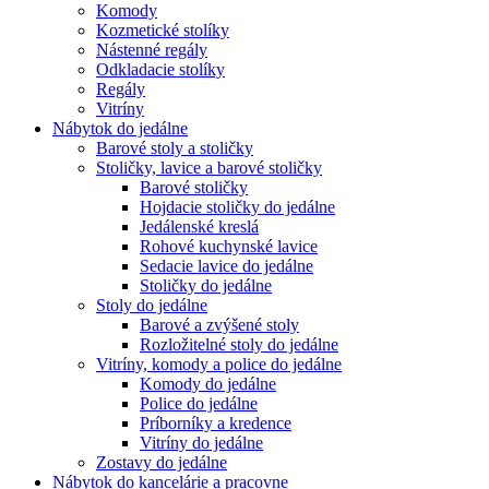
Komody
Kozmetické stolíky
Nástenné regály
Odkladacie stolíky
Regály
Vitríny
Nábytok do jedálne
Barové stoly a stoličky
Stoličky, lavice a barové stoličky
Barové stoličky
Hojdacie stoličky do jedálne
Jedálenské kreslá
Rohové kuchynské lavice
Sedacie lavice do jedálne
Stoličky do jedálne
Stoly do jedálne
Barové a zvýšené stoly
Rozložitelné stoly do jedálne
Vitríny, komody a police do jedálne
Komody do jedálne
Police do jedálne
Príborníky a kredence
Vitríny do jedálne
Zostavy do jedálne
Nábytok do kancelárie a pracovne