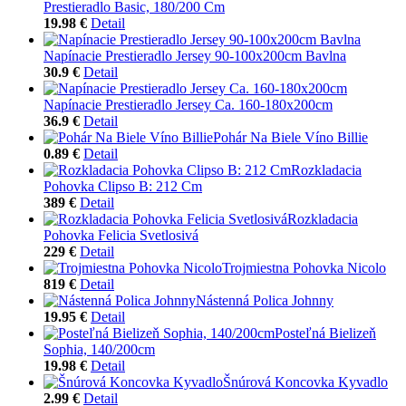
Prestieradlo Basic, 180/200 Cm
19.98 €
Detail
Napínacie Prestieradlo Jersey 90-100x200cm Bavlna
30.9 €
Detail
Napínacie Prestieradlo Jersey Ca. 160-180x200cm
36.9 €
Detail
Pohár Na Biele Víno Billie
0.89 €
Detail
Rozkladacia
Pohovka Clipso B: 212 Cm
389 €
Detail
Rozkladacia
Pohovka Felicia Svetlosivá
229 €
Detail
Trojmiestna Pohovka Nicolo
819 €
Detail
Nástenná Polica Johnny
19.95 €
Detail
Posteľná Bielizeň
Sophia, 140/200cm
19.98 €
Detail
Šnúrová Koncovka Kyvadlo
2.99 €
Detail