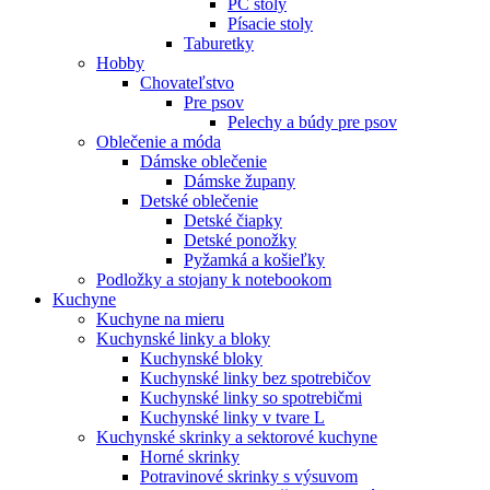
PC stoly
Písacie stoly
Taburetky
Hobby
Chovateľstvo
Pre psov
Pelechy a búdy pre psov
Oblečenie a móda
Dámske oblečenie
Dámske župany
Detské oblečenie
Detské čiapky
Detské ponožky
Pyžamká a košieľky
Podložky a stojany k notebookom
Kuchyne
Kuchyne na mieru
Kuchynské linky a bloky
Kuchynské bloky
Kuchynské linky bez spotrebičov
Kuchynské linky so spotrebičmi
Kuchynské linky v tvare L
Kuchynské skrinky a sektorové kuchyne
Horné skrinky
Potravinové skrinky s výsuvom