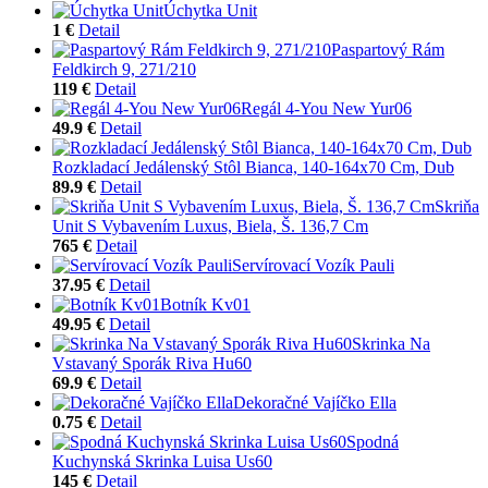
Úchytka Unit
1 €
Detail
Paspartový Rám
Feldkirch 9, 271/210
119 €
Detail
Regál 4-You New Yur06
49.9 €
Detail
Rozkladací Jedálenský Stôl Bianca, 140-164x70 Cm, Dub
89.9 €
Detail
Skriňa
Unit S Vybavením Luxus, Biela, Š. 136,7 Cm
765 €
Detail
Servírovací Vozík Pauli
37.95 €
Detail
Botník Kv01
49.95 €
Detail
Skrinka Na
Vstavaný Sporák Riva Hu60
69.9 €
Detail
Dekoračné Vajíčko Ella
0.75 €
Detail
Spodná
Kuchynská Skrinka Luisa Us60
145 €
Detail