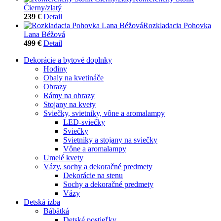
Čierny/zlatý
239 €
Detail
Rozkladacia Pohovka
Lana Béžová
499 €
Detail
Dekorácie a bytové doplnky
Hodiny
Obaly na kvetináče
Obrazy
Rámy na obrazy
Stojany na kvety
Sviečky, svietniky, vône a aromalampy
LED-sviečky
Sviečky
Svietniky a stojany na sviečky
Vône a aromalampy
Umelé kvety
Vázy, sochy a dekoračné predmety
Dekorácie na stenu
Sochy a dekoračné predmety
Vázy
Detská izba
Bábätká
Detské postieľky