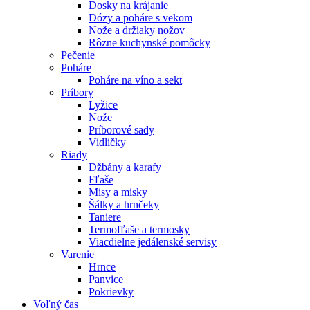
Dosky na krájanie
Dózy a poháre s vekom
Nože a držiaky nožov
Rôzne kuchynské pomôcky
Pečenie
Poháre
Poháre na víno a sekt
Príbory
Lyžice
Nože
Príborové sady
Vidličky
Riady
Džbány a karafy
Fľaše
Misy a misky
Šálky a hrnčeky
Taniere
Termofľaše a termosky
Viacdielne jedálenské servisy
Varenie
Hrnce
Panvice
Pokrievky
Voľný čas