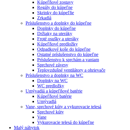
Kúpeľňové zostavy
Regály do kúpeľne
Skrinky do kúpeľňe
Zrkadlá
Príslušenstvo a doplnky do kúpeľne
Doplnky do kúpeľne
Držiaky na uteráky
Froté osušky a uteráky
Kúpeľňové predložky
Odpadkové koše do kúpeľne
Ostatné príslušenstvo do kúpeľne
Príslušenstvo k sprchám a vaniam
Sprchové závesy
Teplovzdušné ventilátory a ohrievače
Príslušenstvo a doplnky na WC
Doplnky na WC
WC predložky
Umývadlá a kúpeľňové batérie
Kúpeľňové batérie
Umývadlá
Vane, sprchové kúty a vykurovacie telesá
Sprchové kúty
Vane
Vykurovacie telesá do kúpeľne
Malý nábytok