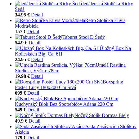
Jedálenská Stolička Ricky
Šedá
34.95 €
Detail
Retro Stolička Elivis
Modrá/biela
157 €
Detail
Taburet Stool D Šedý
54.9 €
Detail
Úložný Box Na
Kolieskách Big, Ca. 61l
24.95 €
Detail
Umelá Rastlina
Strelícia, Výška: 78cm
19.98 €
Detail
Boxspring
Posteľ Lucy 180x200 Cm Sivá
699 €
Detail
Kuchynský Blok Bez Spotrebičov Adana 220 Cm
549 €
Detail
Nočný Stolík Dormas Biely
49.9 €
Detail
Sada Zasúvacích Stolíkov
Akácia
179 €
Detail