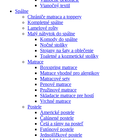
Vianočný textil
Spálne
Chrániče matraca a toppery
Kompletné spálne
Lamelové rošty
Malý nábytok do spálne
Komody do spálne
Nočné stolíky
Stojany na šaty a oblečenie
Toaletné a kozmetické stolíky
Matrace
Boxspring matrace
Matrace vhodné pro alergikov
Matracové sety
Penové matrace
Pružinové matrace
Skladacie matrace pre hostí
Vrchné matrace
Postele
Americké postele
Čalúnené postele
Čelá a rámy na posteľ
Futónové postele
Jednolôžkové postele