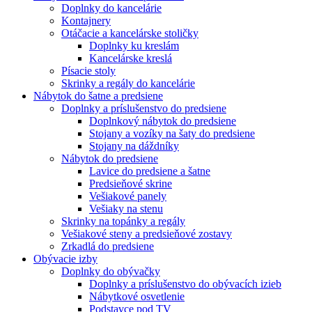
Doplnky do kancelárie
Kontajnery
Otáčacie a kancelárske stoličky
Doplnky ku kreslám
Kancelárske kreslá
Písacie stoly
Skrinky a regály do kancelárie
Nábytok do šatne a predsiene
Doplnky a príslušenstvo do predsiene
Doplnkový nábytok do predsiene
Stojany a vozíky na šaty do predsiene
Stojany na dáždníky
Nábytok do predsiene
Lavice do predsiene a šatne
Predsieňové skrine
Vešiakové panely
Vešiaky na stenu
Skrinky na topánky a regály
Vešiakové steny a predsieňové zostavy
Zrkadlá do predsiene
Obývacie izby
Doplnky do obývačky
Doplnky a príslušenstvo do obývacích izieb
Nábytkové osvetlenie
Podstavce pod TV