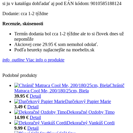
si ju v katalógu dohľadať aj pod EAN kódom: 9010585188124
Dodanie: cca 1-2 týždne
Recenzie, skúsenosti
Termín dodania bol cca 1-2 týždne ale to si človek dnes už
nepomôže
Akciovej cene 29.95 € som nemohol odolať.
Podľa heureky najlacnejšie na moebelix.sk
info_outline
Viac info o produkte
Podobné produkty
Chránič
Matraca Cool Me, 200/180/25cm, Biela
39.95 €
Detail
Darčekový Papier Marie
3.49 €
Detail
Dekoračné Ozdoby Timo
14.99 €
Detail
Dekoračný Vankúš Cordi
9.99 €
Detail