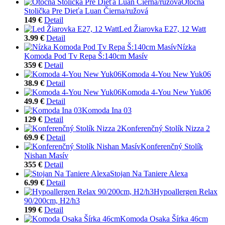
Otočná
Stolička Pre Dieťa Luan Čierna/ružová
149 €
Detail
Led Žiarovka E27, 12 Watt
3.99 €
Detail
Nízka
Komoda Pod Tv Repa Š:140cm Masív
359 €
Detail
Komoda 4-You New Yuk06
38.9 €
Detail
Komoda 4-You New Yuk06
49.9 €
Detail
Komoda Ina 03
129 €
Detail
Konferenčný Stolík Nizza 2
69.9 €
Detail
Konferenčný Stolík
Nishan Masív
355 €
Detail
Stojan Na Taniere Alexa
6.99 €
Detail
Hypoallergen Relax
90/200cm, H2/h3
199 €
Detail
Komoda Osaka Šírka 46cm