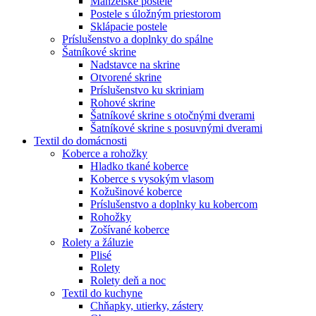
Manželské postele
Postele s úložným priestorom
Sklápacie postele
Príslušenstvo a doplnky do spálne
Šatníkové skrine
Nadstavce na skrine
Otvorené skrine
Príslušenstvo ku skriniam
Rohové skrine
Šatníkové skrine s otočnými dverami
Šatníkové skrine s posuvnými dverami
Textil do domácnosti
Koberce a rohožky
Hladko tkané koberce
Koberce s vysokým vlasom
Kožušinové koberce
Príslušenstvo a doplnky ku kobercom
Rohožky
Zošívané koberce
Rolety a žáluzie
Plisé
Rolety
Rolety deň a noc
Textil do kuchyne
Chňapky, utierky, zástery