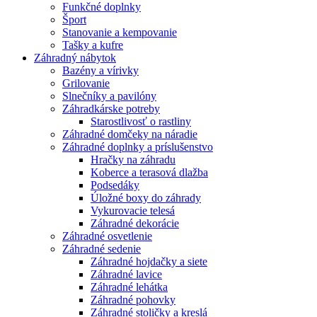
Funkčné doplnky
Šport
Stanovanie a kempovanie
Tašky a kufre
Záhradný nábytok
Bazény a vírivky
Grilovanie
Slnečníky a pavilóny
Záhradkárske potreby
Starostlivosť o rastliny
Záhradné domčeky na náradie
Záhradné doplnky a príslušenstvo
Hračky na záhradu
Koberce a terasová dlažba
Podsedáky
Úložné boxy do záhrady
Vykurovacie telesá
Záhradné dekorácie
Záhradné osvetlenie
Záhradné sedenie
Záhradné hojdačky a siete
Záhradné lavice
Záhradné lehátka
Záhradné pohovky
Záhradné stoličky a kreslá