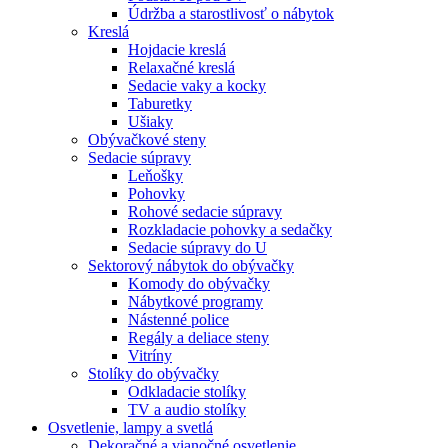
Údržba a starostlivosť o nábytok
Kreslá
Hojdacie kreslá
Relaxačné kreslá
Sedacie vaky a kocky
Taburetky
Ušiaky
Obývačkové steny
Sedacie súpravy
Leňošky
Pohovky
Rohové sedacie súpravy
Rozkladacie pohovky a sedačky
Sedacie súpravy do U
Sektorový nábytok do obývačky
Komody do obývačky
Nábytkové programy
Nástenné police
Regály a deliace steny
Vitríny
Stolíky do obývačky
Odkladacie stolíky
TV a audio stolíky
Osvetlenie, lampy a svetlá
Dekoračné a vianočné osvetlenie