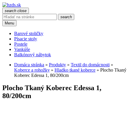
search
close
search
Menu
Barové stoličky
Písacie stoly
Postele
Vankúše
Balkónový nábytok
Domáca stránka
»
Produkty
»
Textil do domácnosti
»
Koberce a rohožky
»
Hladko tkané koberce
»
Plocho Tkaný
Koberec Edessa 1, 80/200cm
Plocho Tkaný Koberec Edessa 1,
80/200cm