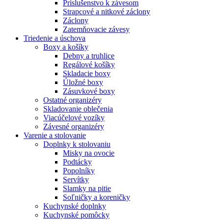
Príslušenstvo k závesom
Strapcové a nitkové záclony
Záclony
Zatemňovacie závesy
Triedenie a úschova
Boxy a košíky
Debny a truhlice
Regálové košíky
Skladacie boxy
Úložné boxy
Zásuvkové boxy
Ostatné organizéry
Skladovanie oblečenia
Viacúčelové vozíky
Závesné organizéry
Varenie a stolovanie
Doplnky k stolovaniu
Misky na ovocie
Podtácky
Popolníky
Servítky
Slamky na pitie
Soľničky a koreničky
Kuchynské doplnky
Kuchynské pomôcky