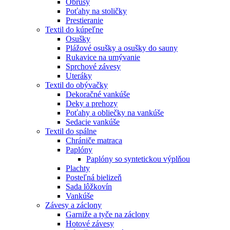
Obrusy
Poťahy na stoličky
Prestieranie
Textil do kúpeľne
Osušky
Plážové osušky a osušky do sauny
Rukavice na umývanie
Sprchové závesy
Uteráky
Textil do obývačky
Dekoračné vankúše
Deky a prehozy
Poťahy a obliečky na vankúše
Sedacie vankúše
Textil do spálne
Chrániče matraca
Paplóny
Paplóny so syntetickou výplňou
Plachty
Posteľná bielizeň
Sada lôžkovín
Vankúše
Závesy a záclony
Garniže a tyče na záclony
Hotové závesy