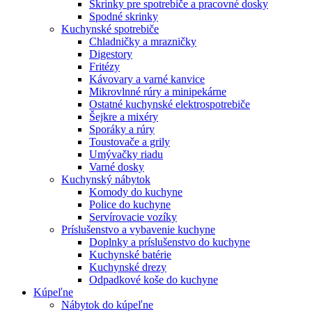
Skrinky pre spotrebiče a pracovné dosky
Spodné skrinky
Kuchynské spotrebiče
Chladničky a mrazničky
Digestory
Fritézy
Kávovary a varné kanvice
Mikrovlnné rúry a minipekárne
Ostatné kuchynské elektrospotrebiče
Šejkre a mixéry
Sporáky a rúry
Toustovače a grily
Umývačky riadu
Varné dosky
Kuchynský nábytok
Komody do kuchyne
Police do kuchyne
Servírovacie vozíky
Príslušenstvo a vybavenie kuchyne
Doplnky a príslušenstvo do kuchyne
Kuchynské batérie
Kuchynské drezy
Odpadkové koše do kuchyne
Kúpeľne
Nábytok do kúpeľne