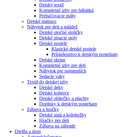
Detský textil
Kompletné izby pre bábätká
Prebaľovacie pulty
Detské matrace
Nábytok pre deti a mládež
Detské otočné stoličky
Detské písacie stoly
Detské postele
Klasické detské postele
Príslušenstvo k detským posteliam
Detské skrine
Kompletné izby pre deti
Nábytok pre najmenších
Sedacie vaky
Textil do detskej izby
Detské deky
Detské koberce
Detské obliečky a plachty
Doplnky k detským posteliam
Zábava a hračky
Detské autá a kolobežky
Hračky pre deti
Zábava na záhrade
Dielňa a dom
Autopríslušenstvo