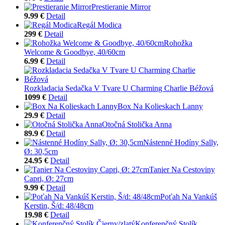
Prestieranie Mirror
9.99 €
Detail
Regál Modica
299 €
Detail
Rohožka
Welcome & Goodbye, 40/60cm
6.99 €
Detail
Rozkladacia Sedačka V Tvare U Charming Charlie Béžová
1099 €
Detail
Box Na Kolieskach Lanny
29.9 €
Detail
Otočná Stolička Anna
89.9 €
Detail
Nástenné Hodíny Sally,
Ø: 30,5cm
24.95 €
Detail
Tanier Na Cestoviny
Capri, Ø: 27cm
9.99 €
Detail
Poťah Na Vankúš
Kerstin, Š/d: 48/48cm
19.98 €
Detail
Konferenčný Stolík