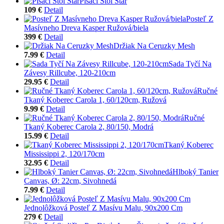
Písací Stôl Star
109 €
Detail
Posteľ Z
Masívneho Dreva Kasper Ružová/biela
399 €
Detail
Držiak Na Ceruzky Mesh
7.99 €
Detail
Sada Tyčí Na
Závesy Rillcube, 120-210cm
29.95 €
Detail
Ručné
Tkaný Koberec Carola 1, 60/120cm, Ružová
9.99 €
Detail
Ručné
Tkaný Koberec Carola 2, 80/150, Modrá
15.99 €
Detail
Tkaný Koberec
Mississippi 2, 120/170cm
32.95 €
Detail
Hlboký Tanier
Canvas, Ø: 22cm, Sivohnedá
7.99 €
Detail
Jednolôžková Posteľ Z Masívu Malu, 90x200 Cm
279 €
Detail