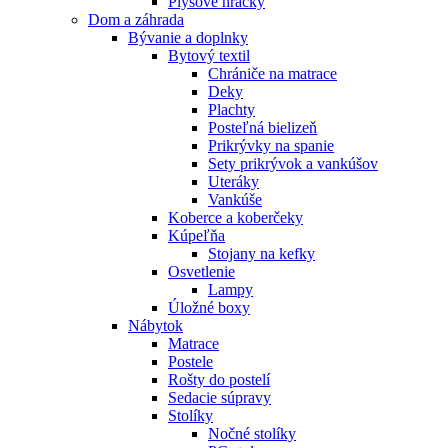
Plyšové hračky
Dom a záhrada
Bývanie a doplnky
Bytový textil
Chrániče na matrace
Deky
Plachty
Posteľná bielizeň
Prikrývky na spanie
Sety prikrývok a vankúšov
Uteráky
Vankúše
Koberce a koberčeky
Kúpeľňa
Stojany na kefky
Osvetlenie
Lampy
Úložné boxy
Nábytok
Matrace
Postele
Rošty do postelí
Sedacie súpravy
Stolíky
Nočné stolíky