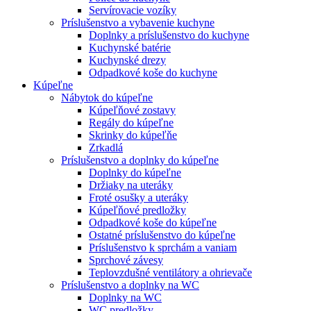
Servírovacie vozíky
Príslušenstvo a vybavenie kuchyne
Doplnky a príslušenstvo do kuchyne
Kuchynské batérie
Kuchynské drezy
Odpadkové koše do kuchyne
Kúpeľne
Nábytok do kúpeľne
Kúpeľňové zostavy
Regály do kúpeľne
Skrinky do kúpeľňe
Zrkadlá
Príslušenstvo a doplnky do kúpeľne
Doplnky do kúpeľne
Držiaky na uteráky
Froté osušky a uteráky
Kúpeľňové predložky
Odpadkové koše do kúpeľne
Ostatné príslušenstvo do kúpeľne
Príslušenstvo k sprchám a vaniam
Sprchové závesy
Teplovzdušné ventilátory a ohrievače
Príslušenstvo a doplnky na WC
Doplnky na WC
WC predložky