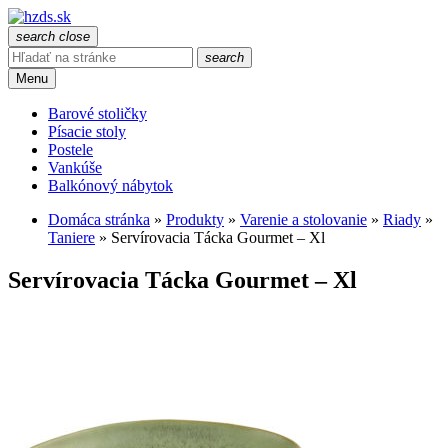
search
close
search
Menu
Barové stoličky
Písacie stoly
Postele
Vankúše
Balkónový nábytok
Domáca stránka
»
Produkty
»
Varenie a stolovanie
»
Riady
»
Taniere
»
Servírovacia Tácka Gourmet – Xl
Servírovacia Tácka Gourmet – Xl