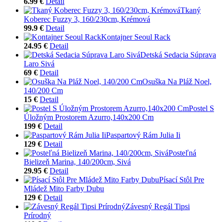
6.99 €
Detail
Tkaný
Koberec Fuzzy 3, 160/230cm, Krémová
99.9 €
Detail
Kontajner Seoul Rack
24.95 €
Detail
Detská Sedacia Súprava
Laro Sivá
69 €
Detail
Osuška Na Pláž Noel,
140/200 Cm
15 €
Detail
Postel S
Úložným Prostorem Azurro,140x200 Cm
199 €
Detail
Paspartový Rám Julia Ii
129 €
Detail
Posteľná
Bielizeň Marina, 140/200cm, Sivá
29.95 €
Detail
Písací Stôl Pre
Mládež Mito Farby Dubu
129 €
Detail
Závesný Regál Tipsi
Prírodný