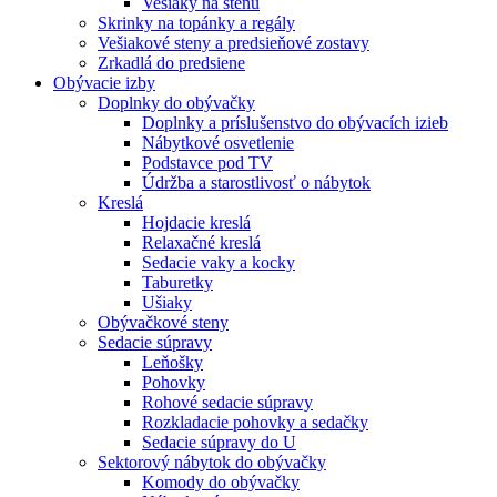
Vešiaky na stenu
Skrinky na topánky a regály
Vešiakové steny a predsieňové zostavy
Zrkadlá do predsiene
Obývacie izby
Doplnky do obývačky
Doplnky a príslušenstvo do obývacích izieb
Nábytkové osvetlenie
Podstavce pod TV
Údržba a starostlivosť o nábytok
Kreslá
Hojdacie kreslá
Relaxačné kreslá
Sedacie vaky a kocky
Taburetky
Ušiaky
Obývačkové steny
Sedacie súpravy
Leňošky
Pohovky
Rohové sedacie súpravy
Rozkladacie pohovky a sedačky
Sedacie súpravy do U
Sektorový nábytok do obývačky
Komody do obývačky