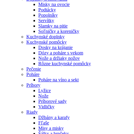
Misky na ovocie
Podtácky
Popolníky
Servítky
Slamky na pitie
Soľničky a koreničky
Kuchynské doplnky
Kuchynské pomôcky
Dosky na krájanie
Dózy a poháre s vekom
Nože a držiaky nožov
Rôzne kuchynské pomôcky
Pečenie
Poháre
Poháre na víno a sekt
Príbory
Lyžice
Nože
Príborové sady
Vidličky
Riady
Džbány a karafy
Fľaše
Misy a misky
Šálky a hrnčeky