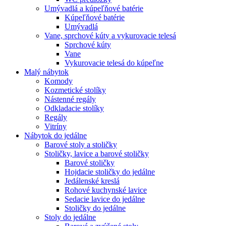
Umývadlá a kúpeľňové batérie
Kúpeľňové batérie
Umývadlá
Vane, sprchové kúty a vykurovacie telesá
Sprchové kúty
Vane
Vykurovacie telesá do kúpeľne
Malý nábytok
Komody
Kozmetické stolíky
Nástenné regály
Odkladacie stolíky
Regály
Vitríny
Nábytok do jedálne
Barové stoly a stoličky
Stoličky, lavice a barové stoličky
Barové stoličky
Hojdacie stoličky do jedálne
Jedálenské kreslá
Rohové kuchynské lavice
Sedacie lavice do jedálne
Stoličky do jedálne
Stoly do jedálne