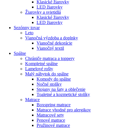
Klasické žiarovky
LED žiarovky
Žiarovky a svietidlá
Klasické žiarovky
LED žiarovky
Sezónny tovar
Leto
Vianočná výzdoba a doplnky
Vianočné dekorácie
Vianočný textil
Spálne
Chrániče matraca a toppery
Kompletné spálne
Lamelové rošty
Malý nábytok do spálne
Komody do spálne
Nočné stolíky
Stojany na šaty a oblečenie
Toaletné a kozmetické stolíky
Matrace
Boxspring matrace
Matrace vhodné pro alergikov
Matracové sety
Penové matrace
Pružinové matrace