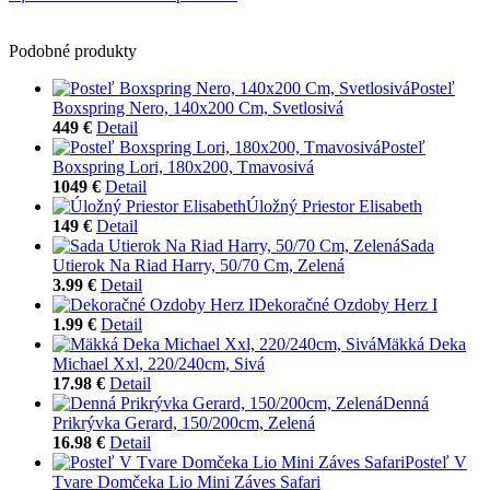
Podobné produkty
Posteľ
Boxspring Nero, 140x200 Cm, Svetlosivá
449 €
Detail
Posteľ
Boxspring Lori, 180x200, Tmavosivá
1049 €
Detail
Úložný Priestor Elisabeth
149 €
Detail
Sada
Utierok Na Riad Harry, 50/70 Cm, Zelená
3.99 €
Detail
Dekoračné Ozdoby Herz I
1.99 €
Detail
Mäkká Deka
Michael Xxl, 220/240cm, Sivá
17.98 €
Detail
Denná
Prikrývka Gerard, 150/200cm, Zelená
16.98 €
Detail
Posteľ V
Tvare Domčeka Lio Mini Záves Safari