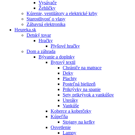
Vysávače
Žehličky
Kúrenie, ventilátory a elektrické krby
Starostlivosť o vlasy
Zábavná elektronika
Heureka.sk
Detský tovar
Hračky
Plyšové hračky
Dom a záhrada
Bývanie a doplnky
Bytový textil
Chrániče na matrace
Deky
Plachty
Posteľná bielizeň
Prikrývky na spanie
Sety prikrývok a vankúšov
Uteráky
Vankúše
Koberce a koberčeky
Kúpeľňa
Stojany na kefky
Osvetlenie
Lampy