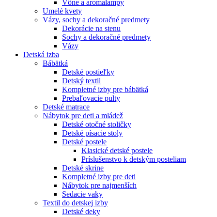
Vône a aromalampy
Umelé kvety
Vázy, sochy a dekoračné predmety
Dekorácie na stenu
Sochy a dekoračné predmety
Vázy
Detská izba
Bábätká
Detské postieľky
Detský textil
Kompletné izby pre bábätká
Prebaľovacie pulty
Detské matrace
Nábytok pre deti a mládež
Detské otočné stoličky
Detské písacie stoly
Detské postele
Klasické detské postele
Príslušenstvo k detským posteliam
Detské skrine
Kompletné izby pre deti
Nábytok pre najmenších
Sedacie vaky
Textil do detskej izby
Detské deky