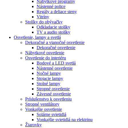
Nábytkové programy
Nástenné police
Regály a deliace steny
Vitríny
Stolíky do obývačky
Odkladacie stolíky
TV a audio stolíky
Osvetlenie, lampy a svetlá
Dekoračné a vianočné osvetlenie
Dekoračné osvetlenie
Nábytkové osvetlenie
Osvetlenie do interiéru
Bodové a LED svetlá
Nástenné osvetlenie
Nočné lampy
Stojacie lampy
Stolné lampy
Stropné osvetlenie
Závesné osvetlenie
Príslušenstvo k osvetleniu
Stropné ventilátory
Vonkajšie osvetlenie
Solárne svietidlá
Vonkajšie svietidlá na elektrinu
Žiarovky