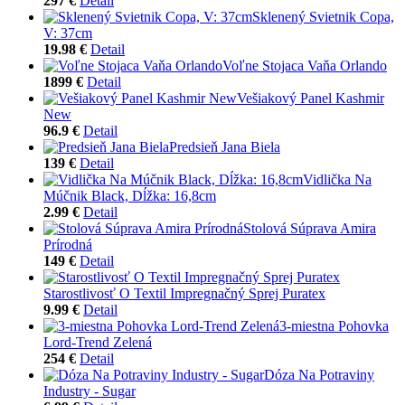
297 €
Detail
Sklenený Svietnik Copa,
V: 37cm
19.98 €
Detail
Voľne Stojaca Vaňa Orlando
1899 €
Detail
Vešiakový Panel Kashmir
New
96.9 €
Detail
Predsieň Jana Biela
139 €
Detail
Vidlička Na
Múčnik Black, Dĺžka: 16,8cm
2.99 €
Detail
Stolová Súprava Amira
Prírodná
149 €
Detail
Starostlivosť O Textil Impregnačný Sprej Puratex
9.99 €
Detail
3-miestna Pohovka
Lord-Trend Zelená
254 €
Detail
Dóza Na Potraviny
Industry - Sugar