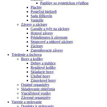
Paplóny so syntetickou výplňou
Plachty
Posteľná bielizeň
Sada lôžkovín
Vankúše
Závesy a záclony
Garniže a tyče na záclony
Hotové závesy
Príslušenstvo k závesom
Strapcové a nitkové záclony
Záclony
Zatemňovacie závesy
Triedenie a úschova
Boxy a košíky
Debny a truhlice
Regálové košíky
Skladacie boxy
Úložné boxy
Zásuvkové boxy
Ostatné organizéry
Skladovanie oblečenia
Viacúčelové vozíky
Závesné organizéry
Varenie a stolovanie
Doplnky k stolovaniu