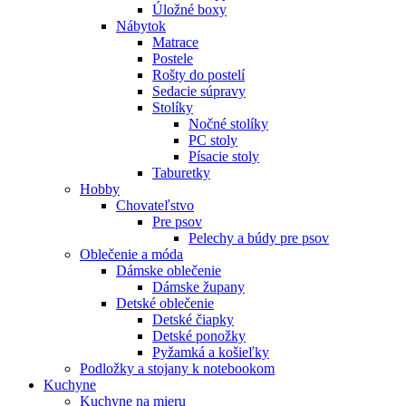
Úložné boxy
Nábytok
Matrace
Postele
Rošty do postelí
Sedacie súpravy
Stolíky
Nočné stolíky
PC stoly
Písacie stoly
Taburetky
Hobby
Chovateľstvo
Pre psov
Pelechy a búdy pre psov
Oblečenie a móda
Dámske oblečenie
Dámske župany
Detské oblečenie
Detské čiapky
Detské ponožky
Pyžamká a košieľky
Podložky a stojany k notebookom
Kuchyne
Kuchyne na mieru