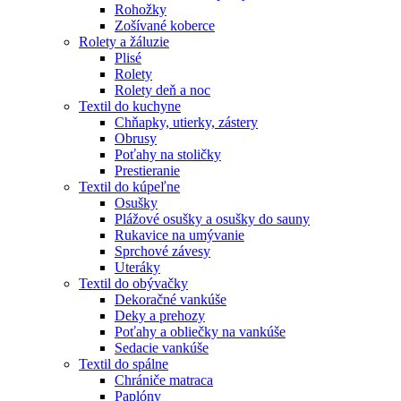
Rohožky
Zošívané koberce
Rolety a žáluzie
Plisé
Rolety
Rolety deň a noc
Textil do kuchyne
Chňapky, utierky, zástery
Obrusy
Poťahy na stoličky
Prestieranie
Textil do kúpeľne
Osušky
Plážové osušky a osušky do sauny
Rukavice na umývanie
Sprchové závesy
Uteráky
Textil do obývačky
Dekoračné vankúše
Deky a prehozy
Poťahy a obliečky na vankúše
Sedacie vankúše
Textil do spálne
Chrániče matraca
Paplóny