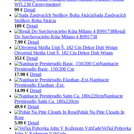
Wl5.238 Čierny/medený
99 €
Detail
Sada Zasúvacích
Stolíkov Boha Akácia
189 €
Detail
Regál
Do Sprchovacieho Kúta Milano 4 B991738
7.99 €
Detail
Otvorená Skriňa Unit Š. 182 Cm Dekor Dub Wotan
353 €
Detail
Napínacie
Prestieradlo Basic, 150/200 Cm
17.98 €
Detail
Napínacie
Prestieradlo Elasthan -Ext-
14.99 €
Detail
Napínacie
Prestieradlo Satin Ca. 180x220cm
49.9 €
Detail
Pohár Na Pitie Clouds In
Rose
5.99 €
Detail
Veľká Pohovka
John V Koženom Vzhľade