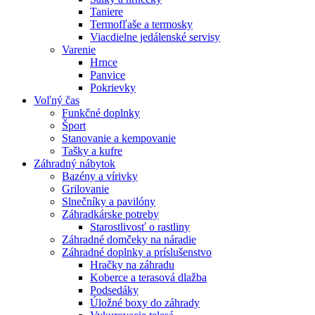
Taniere
Termofľaše a termosky
Viacdielne jedálenské servisy
Varenie
Hrnce
Panvice
Pokrievky
Voľný čas
Funkčné doplnky
Šport
Stanovanie a kempovanie
Tašky a kufre
Záhradný nábytok
Bazény a vírivky
Grilovanie
Slnečníky a pavilóny
Záhradkárske potreby
Starostlivosť o rastliny
Záhradné domčeky na náradie
Záhradné doplnky a príslušenstvo
Hračky na záhradu
Koberce a terasová dlažba
Podsedáky
Úložné boxy do záhrady