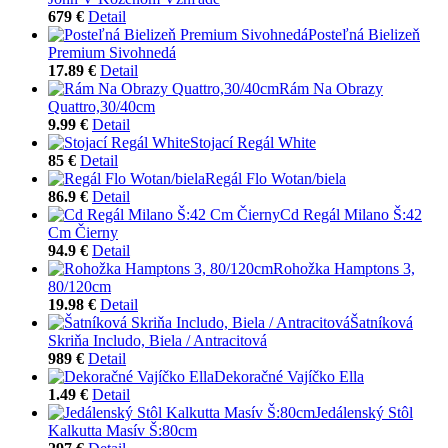
679 €
Detail
Posteľná Bielizeň
Premium Sivohnedá
17.89 €
Detail
Rám Na Obrazy
Quattro,30/40cm
9.99 €
Detail
Stojací Regál White
85 €
Detail
Regál Flo Wotan/biela
86.9 €
Detail
Cd Regál Milano Š:42
Cm Čierny
94.9 €
Detail
Rohožka Hamptons 3,
80/120cm
19.98 €
Detail
Šatníková
Skriňa Includo, Biela / Antracitová
989 €
Detail
Dekoračné Vajíčko Ella
1.49 €
Detail
Jedálenský Stôl
Kalkutta Masív Š:80cm