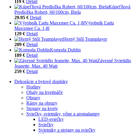
119 €
Detail
Kúpeľňová
Predložka Robert, 60/100cm, Biela
29.95 €
Detail
Výrobník Ľadu
Maxxmee Ca. 1,8l
129 €
Detail
Herný Stôl Teamplayer
209 €
Detail
Komoda Dublin
189 €
Detail
Závesné Svietidlo
Jeanette, Max. 40 Watt
259 €
Detail
Dekorácie a bytové doplnky
Hodiny
Obaly na kvetináče
Obrazy
Rámy na obrazy
Stojany na kvety
Sviečky, svietniky, vône a aromalampy
LED-sviečky
Sviečky
Svietniky a stojany na sviečky