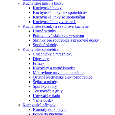
Kuchynské linky a bloky
Kuchynské bloky
Kuchynské linky bez spotrebičov
Kuchynské linky so spotrebičmi
Kuchynské linky v tvare L
Kuchynské skrinky a sektorové kuchyne
Horné skrinky
Potravinové skrinky s výsuvom
Skrinky pre spotrebiče a pracovné dosky
Spodné skrinky
Kuchynské spotrebiče
Chladničky a mrazničky
Digestory
Fritézy
Kávovary a varné kanvice
Mikrovlnné rúry a minipekárne
Ostatné kuchynské elektrospotrebiče
Šejkre a mixéry
Sporáky a rúry
Toustovače a grily
Umývačky riadu
Varné dosky
Kuchynský nábytok
Komody do kuchyne
Police do kuchyne