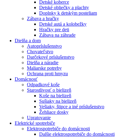
Detské koberce
Detské obliečky a plachty
Doplnky k detským posteliam
Zábava a hračky
Detské autá a kolobežky
Hračky pre deti
Zábava na záhrade
Dielňa a dom
Autopríslušenstvo
Chovateľstvo
Darčekové príslušenstvo
Dielňa a náradie
Maliarske potreby
Ochrana proti hmyzu
Domácnosť
Odpadkové koše
Starostlivosť o bielizeň
Koše na bielizeň
Sušiaky na bielizeň
Vešiaky, štipce a iné príslušenstvo
Žehliace dosky
Upratovanie
Elektrické spotrebiče
Elektrospotrebiče do domácnosti
Dalšie elektrospotrebiče do domácnosti