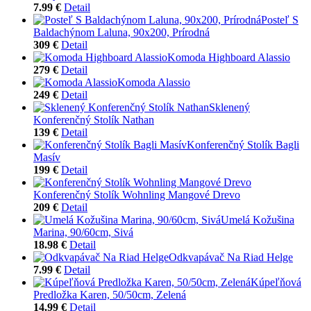
7.99 €
Detail
Posteľ S
Baldachýnom Laluna, 90x200, Prírodná
309 €
Detail
Komoda Highboard Alassio
279 €
Detail
Komoda Alassio
249 €
Detail
Sklenený
Konferenčný Stolík Nathan
139 €
Detail
Konferenčný Stolík Bagli
Masív
199 €
Detail
Konferenčný Stolík Wohnling Mangové Drevo
209 €
Detail
Umelá Kožušina
Marina, 90/60cm, Sivá
18.98 €
Detail
Odkvapávač Na Riad Helge
7.99 €
Detail
Kúpeľňová
Predložka Karen, 50/50cm, Zelená
14.99 €
Detail