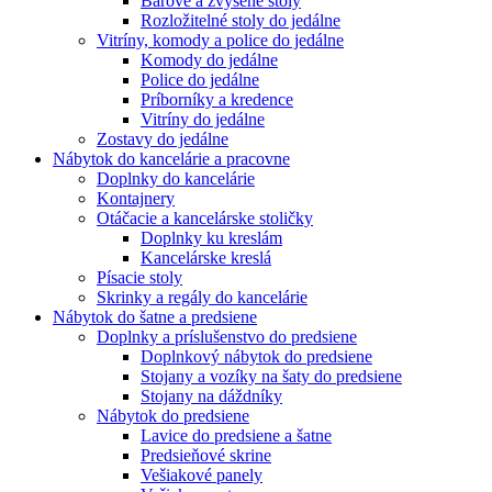
Barové a zvýšené stoly
Rozložitelné stoly do jedálne
Vitríny, komody a police do jedálne
Komody do jedálne
Police do jedálne
Príborníky a kredence
Vitríny do jedálne
Zostavy do jedálne
Nábytok do kancelárie a pracovne
Doplnky do kancelárie
Kontajnery
Otáčacie a kancelárske stoličky
Doplnky ku kreslám
Kancelárske kreslá
Písacie stoly
Skrinky a regály do kancelárie
Nábytok do šatne a predsiene
Doplnky a príslušenstvo do predsiene
Doplnkový nábytok do predsiene
Stojany a vozíky na šaty do predsiene
Stojany na dáždníky
Nábytok do predsiene
Lavice do predsiene a šatne
Predsieňové skrine
Vešiakové panely