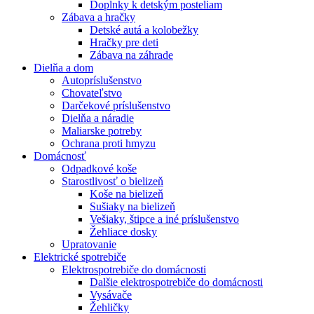
Doplnky k detským posteliam
Zábava a hračky
Detské autá a kolobežky
Hračky pre deti
Zábava na záhrade
Dielňa a dom
Autopríslušenstvo
Chovateľstvo
Darčekové príslušenstvo
Dielňa a náradie
Maliarske potreby
Ochrana proti hmyzu
Domácnosť
Odpadkové koše
Starostlivosť o bielizeň
Koše na bielizeň
Sušiaky na bielizeň
Vešiaky, štipce a iné príslušenstvo
Žehliace dosky
Upratovanie
Elektrické spotrebiče
Elektrospotrebiče do domácnosti
Dalšie elektrospotrebiče do domácnosti
Vysávače
Žehličky