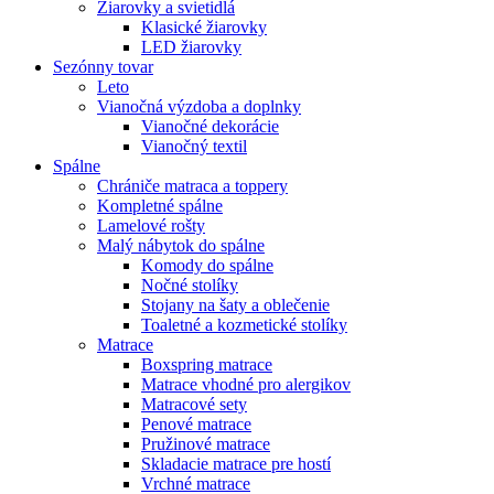
Žiarovky a svietidlá
Klasické žiarovky
LED žiarovky
Sezónny tovar
Leto
Vianočná výzdoba a doplnky
Vianočné dekorácie
Vianočný textil
Spálne
Chrániče matraca a toppery
Kompletné spálne
Lamelové rošty
Malý nábytok do spálne
Komody do spálne
Nočné stolíky
Stojany na šaty a oblečenie
Toaletné a kozmetické stolíky
Matrace
Boxspring matrace
Matrace vhodné pro alergikov
Matracové sety
Penové matrace
Pružinové matrace
Skladacie matrace pre hostí
Vrchné matrace