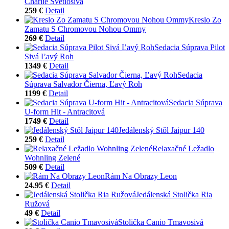
Charlie Svetlosivá
259 €
Detail
Kreslo Zo
Zamatu S Chromovou Nohou Ommy
269 €
Detail
Sedacia Súprava Pilot
Sivá Ľavý Roh
1349 €
Detail
Sedacia
Súprava Salvador Čierna, Ľavý Roh
1199 €
Detail
Sedacia Súprava
U-form Hit - Antracitová
1749 €
Detail
Jedálenský Stôl Jaipur 140
259 €
Detail
Relaxačné Ležadlo
Wohnling Zelené
509 €
Detail
Rám Na Obrazy Leon
24.95 €
Detail
Jedálenská Stolička Ria
Ružová
49 €
Detail
Stolička Canio Tmavosivá