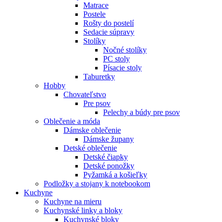
Matrace
Postele
Rošty do postelí
Sedacie súpravy
Stolíky
Nočné stolíky
PC stoly
Písacie stoly
Taburetky
Hobby
Chovateľstvo
Pre psov
Pelechy a búdy pre psov
Oblečenie a móda
Dámske oblečenie
Dámske župany
Detské oblečenie
Detské čiapky
Detské ponožky
Pyžamká a košieľky
Podložky a stojany k notebookom
Kuchyne
Kuchyne na mieru
Kuchynské linky a bloky
Kuchynské bloky