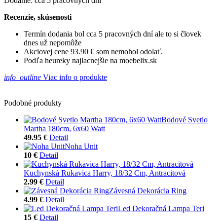
Dodanie: cca 5 pracovných dní
Recenzie, skúsenosti
Termín dodania bol cca 5 pracovných dní ale to si človek
dnes už nepomôže
Akciovej cene 93.90 € som nemohol odolať.
Podľa heureky najlacnejšie na moebelix.sk
info_outline
Viac info o produkte
Podobné produkty
Bodové Svetlo
Martha 180cm, 6x60 Watt
49.95 €
Detail
Noha Unit
10 €
Detail
Kuchynská Rukavica Harry, 18/32 Cm, Antracitová
2.99 €
Detail
Závesná Dekorácia Ring
4.99 €
Detail
Led Dekoračná Lampa Teri
15 €
Detail