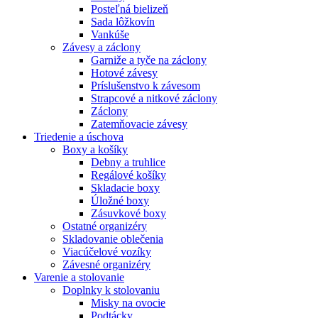
Posteľná bielizeň
Sada lôžkovín
Vankúše
Závesy a záclony
Garniže a tyče na záclony
Hotové závesy
Príslušenstvo k závesom
Strapcové a nitkové záclony
Záclony
Zatemňovacie závesy
Triedenie a úschova
Boxy a košíky
Debny a truhlice
Regálové košíky
Skladacie boxy
Úložné boxy
Zásuvkové boxy
Ostatné organizéry
Skladovanie oblečenia
Viacúčelové vozíky
Závesné organizéry
Varenie a stolovanie
Doplnky k stolovaniu
Misky na ovocie
Podtácky