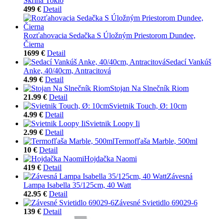
Skriňa Tokio
499 €
Detail
Rozťahovacia Sedačka S Úložným Priestorom Dundee,
Čierna
1699 €
Detail
Sedací Vankúš
Anke, 40/40cm, Antracitová
4.99 €
Detail
Stojan Na Slnečník Riom
21.99 €
Detail
Svietnik Touch, Ø: 10cm
4.99 €
Detail
Svietnik Loopy Ii
2.99 €
Detail
Termofľaša Marble, 500ml
10 €
Detail
Hojdačka Naomi
419 €
Detail
Závesná
Lampa Isabella 35/125cm, 40 Watt
42.95 €
Detail
Závesné Svietidlo 69029-6
139 €
Detail