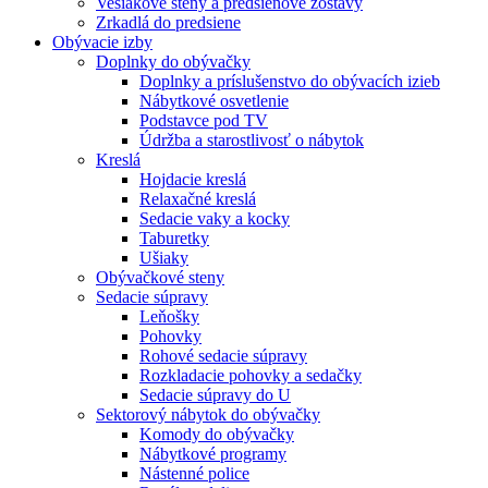
Vešiakové steny a predsieňové zostavy
Zrkadlá do predsiene
Obývacie izby
Doplnky do obývačky
Doplnky a príslušenstvo do obývacích izieb
Nábytkové osvetlenie
Podstavce pod TV
Údržba a starostlivosť o nábytok
Kreslá
Hojdacie kreslá
Relaxačné kreslá
Sedacie vaky a kocky
Taburetky
Ušiaky
Obývačkové steny
Sedacie súpravy
Leňošky
Pohovky
Rohové sedacie súpravy
Rozkladacie pohovky a sedačky
Sedacie súpravy do U
Sektorový nábytok do obývačky
Komody do obývačky
Nábytkové programy
Nástenné police