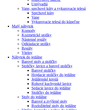
Umývadlá
Vane, sprchové kúty a vykurovacie telesá
Sprchové kúty
Vane
Vykurovacie telesá do kúpeľne
Malý nábytok
Komody
Kozmetické stolíky
Nástenné regály
Odkladacie stolíky
Regály
Vitríny
Nábytok do jedálne
Barové stoly a stoličky
Stoličky, lavice a barové stoličky
Barové stoličky
Hojdacie stoličky do jedálne
Jedálenské kreslá
Rohové kuchynské lavice
Sedacie lavice do jedálne
Stoličky do jedálne
Stoly do jedálne
Barové a zvýšené stoly
Rozložitelné stoly do jedálne