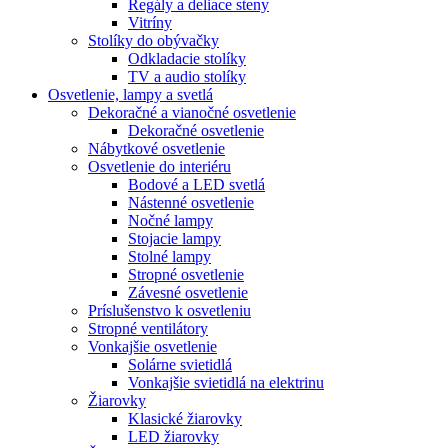
Regály a deliace steny
Vitríny
Stolíky do obývačky
Odkladacie stolíky
TV a audio stolíky
Osvetlenie, lampy a svetlá
Dekoračné a vianočné osvetlenie
Dekoračné osvetlenie
Nábytkové osvetlenie
Osvetlenie do interiéru
Bodové a LED svetlá
Nástenné osvetlenie
Nočné lampy
Stojacie lampy
Stolné lampy
Stropné osvetlenie
Závesné osvetlenie
Príslušenstvo k osvetleniu
Stropné ventilátory
Vonkajšie osvetlenie
Solárne svietidlá
Vonkajšie svietidlá na elektrinu
Žiarovky
Klasické žiarovky
LED žiarovky