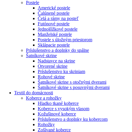
Postele
Americké postele
Čalúnené postele
Čelá a rámy na posteľ
Futónové postele
Jednolôžkové postele
Manželské postele
Postele s úložným priestorom
Sklápacie postele
Príslušenstvo a doplnky do spálne
Šatníkové skrine
Nadstavce na skrine
Otvorené skrine
Príslušenstvo ku skriniam
Rohové skrine
Šatníkové skrine s otočnými dverami
Šatníkové skrine s posuvnými dverami
Textil do domácnosti
Koberce a rohožky
Hladko tkané koberce
Koberce s vysokým vlasom
Kožušinové koberce
Príslušenstvo a doplnky ku kobercom
Rohožky
Zošívané koberce