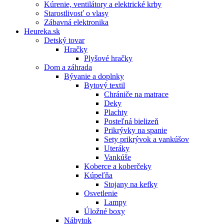
Kúrenie, ventilátory a elektrické krby
Starostlivosť o vlasy
Zábavná elektronika
Heureka.sk
Detský tovar
Hračky
Plyšové hračky
Dom a záhrada
Bývanie a doplnky
Bytový textil
Chrániče na matrace
Deky
Plachty
Posteľná bielizeň
Prikrývky na spanie
Sety prikrývok a vankúšov
Uteráky
Vankúše
Koberce a koberčeky
Kúpeľňa
Stojany na kefky
Osvetlenie
Lampy
Úložné boxy
Nábytok