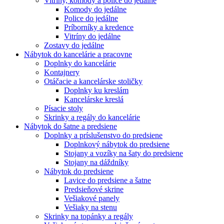
Vitríny, komody a police do jedálne
Komody do jedálne
Police do jedálne
Príborníky a kredence
Vitríny do jedálne
Zostavy do jedálne
Nábytok do kancelárie a pracovne
Doplnky do kancelárie
Kontajnery
Otáčacie a kancelárske stoličky
Doplnky ku kreslám
Kancelárske kreslá
Písacie stoly
Skrinky a regály do kancelárie
Nábytok do šatne a predsiene
Doplnky a príslušenstvo do predsiene
Doplnkový nábytok do predsiene
Stojany a vozíky na šaty do predsiene
Stojany na dáždníky
Nábytok do predsiene
Lavice do predsiene a šatne
Predsieňové skrine
Vešiakové panely
Vešiaky na stenu
Skrinky na topánky a regály