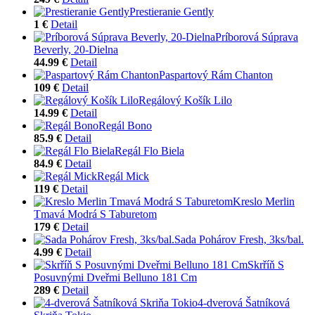
Prestieranie Gently
1 €
Detail
Príborová Súprava
Beverly, 20-Dielna
44.99 €
Detail
Paspartový Rám Chanton
109 €
Detail
Regálový Košík Lilo
14.99 €
Detail
Regál Bono
85.9 €
Detail
Regál Flo Biela
84.9 €
Detail
Regál Mick
119 €
Detail
Kreslo Merlin
Tmavá Modrá S Taburetom
179 €
Detail
Sada Pohárov Fresh, 3ks/bal.
4.99 €
Detail
Skrříň S
Posuvnými Dveřmi Belluno 181 Cm
289 €
Detail
4-dverová Šatníková