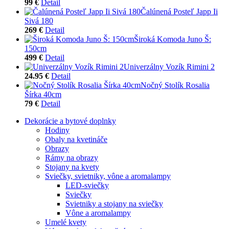
99 €
Detail
Čalúnená Posteľ Japp Ii
Sivá 180
269 €
Detail
Široká Komoda Juno Š:
150cm
499 €
Detail
Univerzálny Vozík Rimini 2
24.95 €
Detail
Nočný Stolík Rosalia
Šírka 40cm
79 €
Detail
Dekorácie a bytové doplnky
Hodiny
Obaly na kvetináče
Obrazy
Rámy na obrazy
Stojany na kvety
Sviečky, svietniky, vône a aromalampy
LED-sviečky
Sviečky
Svietniky a stojany na sviečky
Vône a aromalampy
Umelé kvety