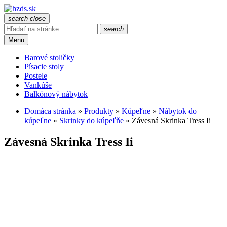
search
close
search
Menu
Barové stoličky
Písacie stoly
Postele
Vankúše
Balkónový nábytok
Domáca stránka
»
Produkty
»
Kúpeľne
»
Nábytok do
kúpeľne
»
Skrinky do kúpeľňe
»
Závesná Skrinka Tress Ii
Závesná Skrinka Tress Ii