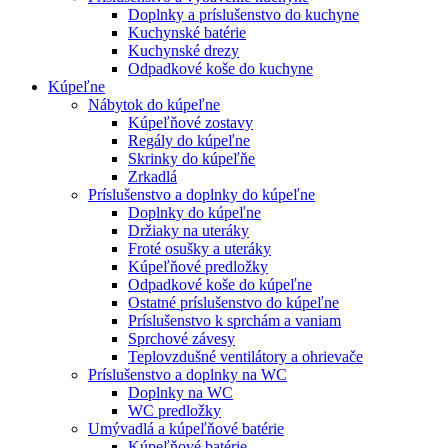
Doplnky a príslušenstvo do kuchyne
Kuchynské batérie
Kuchynské drezy
Odpadkové koše do kuchyne
Kúpeľne
Nábytok do kúpeľne
Kúpeľňové zostavy
Regály do kúpeľne
Skrinky do kúpeľňe
Zrkadlá
Príslušenstvo a doplnky do kúpeľne
Doplnky do kúpeľne
Držiaky na uteráky
Froté osušky a uteráky
Kúpeľňové predložky
Odpadkové koše do kúpeľne
Ostatné príslušenstvo do kúpeľne
Príslušenstvo k sprchám a vaniam
Sprchové závesy
Teplovzdušné ventilátory a ohrievače
Príslušenstvo a doplnky na WC
Doplnky na WC
WC predložky
Umývadlá a kúpeľňové batérie
Kúpeľňové batérie