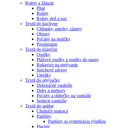
Rolety a žáluzie
Plisé
Rolety
Rolety deň a noc
Textil do kuchyne
Chňapky, utierky, zástery
Obrusy
Poťahy na stoličky
Prestieranie
Textil do kúpeľne
Osušky
Plážové osušky a osušky do sauny
Rukavice na umývanie
Sprchové závesy
Uteráky
Textil do obývačky
Dekoračné vankúše
Deky a prehozy
Poťahy a obliečky na vankúše
Sedacie vankúše
Textil do spálne
Chrániče matraca
Paplóny
Paplóny so syntetickou výplňou
Plachty