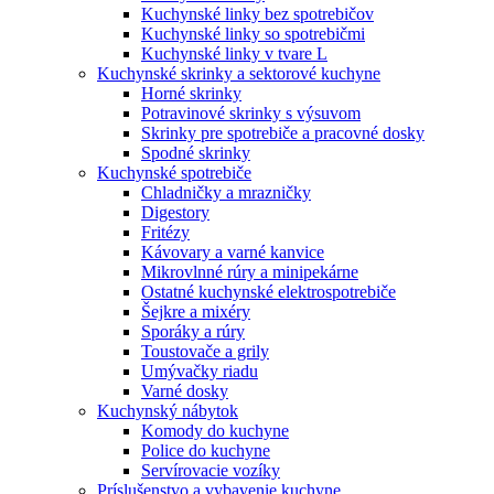
Kuchynské linky bez spotrebičov
Kuchynské linky so spotrebičmi
Kuchynské linky v tvare L
Kuchynské skrinky a sektorové kuchyne
Horné skrinky
Potravinové skrinky s výsuvom
Skrinky pre spotrebiče a pracovné dosky
Spodné skrinky
Kuchynské spotrebiče
Chladničky a mrazničky
Digestory
Fritézy
Kávovary a varné kanvice
Mikrovlnné rúry a minipekárne
Ostatné kuchynské elektrospotrebiče
Šejkre a mixéry
Sporáky a rúry
Toustovače a grily
Umývačky riadu
Varné dosky
Kuchynský nábytok
Komody do kuchyne
Police do kuchyne
Servírovacie vozíky
Príslušenstvo a vybavenie kuchyne