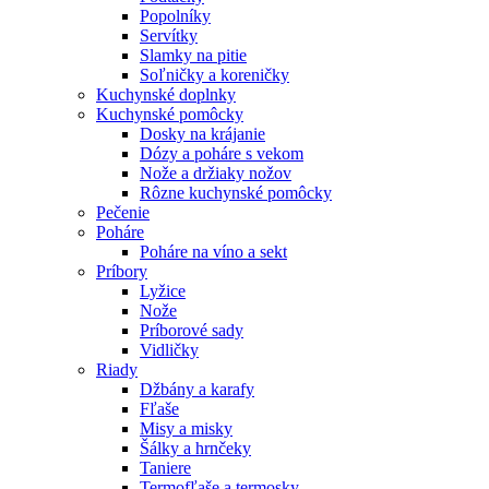
Popolníky
Servítky
Slamky na pitie
Soľničky a koreničky
Kuchynské doplnky
Kuchynské pomôcky
Dosky na krájanie
Dózy a poháre s vekom
Nože a držiaky nožov
Rôzne kuchynské pomôcky
Pečenie
Poháre
Poháre na víno a sekt
Príbory
Lyžice
Nože
Príborové sady
Vidličky
Riady
Džbány a karafy
Fľaše
Misy a misky
Šálky a hrnčeky
Taniere
Termofľaše a termosky