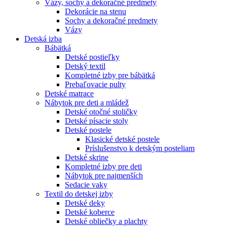
Vázy, sochy a dekoračné predmety
Dekorácie na stenu
Sochy a dekoračné predmety
Vázy
Detská izba
Bábätká
Detské postieľky
Detský textil
Kompletné izby pre bábätká
Prebaľovacie pulty
Detské matrace
Nábytok pre deti a mládež
Detské otočné stoličky
Detské písacie stoly
Detské postele
Klasické detské postele
Príslušenstvo k detským posteliam
Detské skrine
Kompletné izby pre deti
Nábytok pre najmenších
Sedacie vaky
Textil do detskej izby
Detské deky
Detské koberce
Detské obliečky a plachty