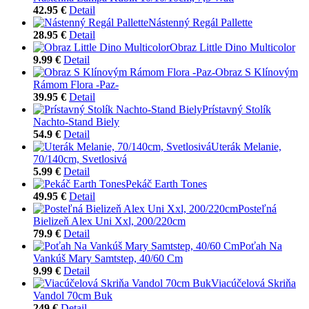
42.95 €
Detail
Nástenný Regál Pallette
28.95 €
Detail
Obraz Little Dino Multicolor
9.99 €
Detail
Obraz S Klínovým
Rámom Flora -Paz-
39.95 €
Detail
Prístavný Stolík
Nachto-Stand Biely
54.9 €
Detail
Uterák Melanie,
70/140cm, Svetlosivá
5.99 €
Detail
Pekáč Earth Tones
49.95 €
Detail
Posteľná
Bielizeň Alex Uni Xxl, 200/220cm
79.9 €
Detail
Poťah Na
Vankúš Mary Samtstep, 40/60 Cm
9.99 €
Detail
Viacúčelová Skriňa
Vandol 70cm Buk
249 €
Detail