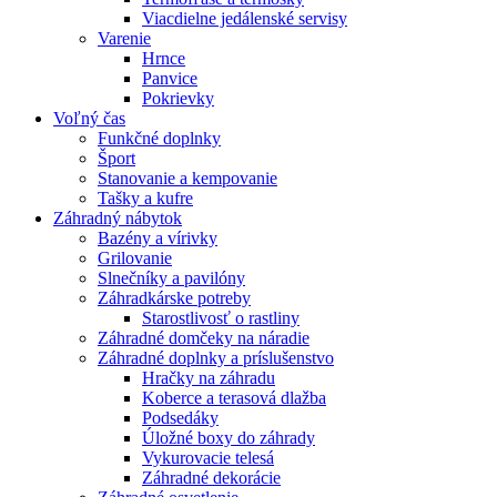
Viacdielne jedálenské servisy
Varenie
Hrnce
Panvice
Pokrievky
Voľný čas
Funkčné doplnky
Šport
Stanovanie a kempovanie
Tašky a kufre
Záhradný nábytok
Bazény a vírivky
Grilovanie
Slnečníky a pavilóny
Záhradkárske potreby
Starostlivosť o rastliny
Záhradné domčeky na náradie
Záhradné doplnky a príslušenstvo
Hračky na záhradu
Koberce a terasová dlažba
Podsedáky
Úložné boxy do záhrady
Vykurovacie telesá
Záhradné dekorácie