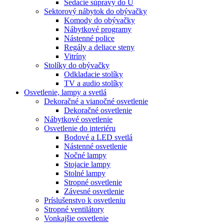
Sedacie súpravy do U
Sektorový nábytok do obývačky
Komody do obývačky
Nábytkové programy
Nástenné police
Regály a deliace steny
Vitríny
Stolíky do obývačky
Odkladacie stolíky
TV a audio stolíky
Osvetlenie, lampy a svetlá
Dekoračné a vianočné osvetlenie
Dekoračné osvetlenie
Nábytkové osvetlenie
Osvetlenie do interiéru
Bodové a LED svetlá
Nástenné osvetlenie
Nočné lampy
Stojacie lampy
Stolné lampy
Stropné osvetlenie
Závesné osvetlenie
Príslušenstvo k osvetleniu
Stropné ventilátory
Vonkajšie osvetlenie