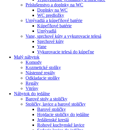
Príslušenstvo a doplnky na WC
Doplnky na WC
WC predložky
Umývadlá a kúpeľňové batérie
Kúpeľňové batérie
Umývadlá
Vane, sprchové kúty a vykurovacie telesá
Sprchové kúty
Vane
Vykurovacie telesá do kúpeľne
Malý nábytok
Komody
Kozmetické stolíky
Nástenné regály
Odkladacie stolíky
Regály
Vitríny
Nábytok do jedálne
Barové stoly a stoličky
Stoličky, lavice a barové stoličky
Barové stoličky
Hojdacie stoličky do jedálne
Jedálenské kreslá
Rohové kuchynské lavice