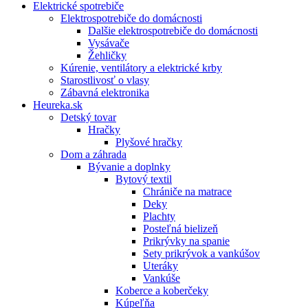
Elektrické spotrebiče
Elektrospotrebiče do domácnosti
Dalšie elektrospotrebiče do domácnosti
Vysávače
Žehličky
Kúrenie, ventilátory a elektrické krby
Starostlivosť o vlasy
Zábavná elektronika
Heureka.sk
Detský tovar
Hračky
Plyšové hračky
Dom a záhrada
Bývanie a doplnky
Bytový textil
Chrániče na matrace
Deky
Plachty
Posteľná bielizeň
Prikrývky na spanie
Sety prikrývok a vankúšov
Uteráky
Vankúše
Koberce a koberčeky
Kúpeľňa