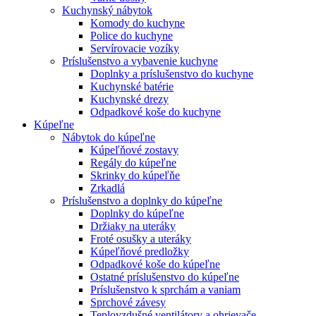
Kuchynský nábytok
Komody do kuchyne
Police do kuchyne
Servírovacie vozíky
Príslušenstvo a vybavenie kuchyne
Doplnky a príslušenstvo do kuchyne
Kuchynské batérie
Kuchynské drezy
Odpadkové koše do kuchyne
Kúpeľne
Nábytok do kúpeľne
Kúpeľňové zostavy
Regály do kúpeľne
Skrinky do kúpeľňe
Zrkadlá
Príslušenstvo a doplnky do kúpeľne
Doplnky do kúpeľne
Držiaky na uteráky
Froté osušky a uteráky
Kúpeľňové predložky
Odpadkové koše do kúpeľne
Ostatné príslušenstvo do kúpeľne
Príslušenstvo k sprchám a vaniam
Sprchové závesy
Teplovzdušné ventilátory a ohrievače