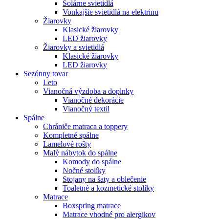
Solárne svietidlá
Vonkajšie svietidlá na elektrinu
Žiarovky
Klasické žiarovky
LED žiarovky
Žiarovky a svietidlá
Klasické žiarovky
LED žiarovky
Sezónny tovar
Leto
Vianočná výzdoba a doplnky
Vianočné dekorácie
Vianočný textil
Spálne
Chrániče matraca a toppery
Kompletné spálne
Lamelové rošty
Malý nábytok do spálne
Komody do spálne
Nočné stolíky
Stojany na šaty a oblečenie
Toaletné a kozmetické stolíky
Matrace
Boxspring matrace
Matrace vhodné pro alergikov