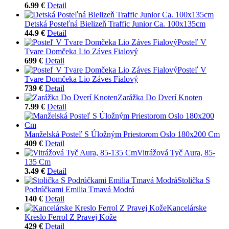
6.99 €
Detail
Detská Posteľná Bielizeň Traffic Junior Ca. 100x135cm
44.9 €
Detail
Posteľ V
Tvare Domčeka Lio Záves Fialový
699 €
Detail
Posteľ V
Tvare Domčeka Lio Záves Fialový
739 €
Detail
Zarážka Do Dverí Knoten
7.99 €
Detail
Manželská Posteľ S Úložným Priestorom Oslo 180x200 Cm
409 €
Detail
Vitrážová Tyč Aura, 85-
135 Cm
3.49 €
Detail
Stolička S
Podrúčkami Emilia Tmavá Modrá
140 €
Detail
Kancelárske
Kreslo Ferrol Z Pravej Kože
429 €
Detail