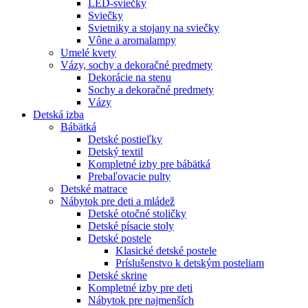
LED-sviečky
Sviečky
Svietniky a stojany na sviečky
Vône a aromalampy
Umelé kvety
Vázy, sochy a dekoračné predmety
Dekorácie na stenu
Sochy a dekoračné predmety
Vázy
Detská izba
Bábätká
Detské postieľky
Detský textil
Kompletné izby pre bábätká
Prebaľovacie pulty
Detské matrace
Nábytok pre deti a mládež
Detské otočné stoličky
Detské písacie stoly
Detské postele
Klasické detské postele
Príslušenstvo k detským posteliam
Detské skrine
Kompletné izby pre deti
Nábytok pre najmenších