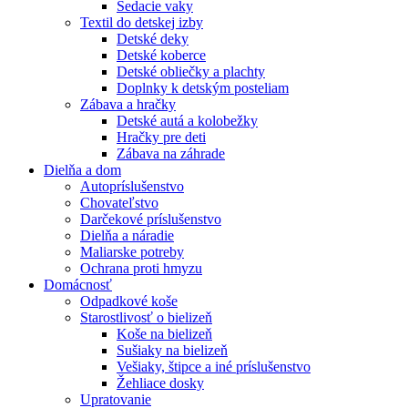
Sedacie vaky
Textil do detskej izby
Detské deky
Detské koberce
Detské obliečky a plachty
Doplnky k detským posteliam
Zábava a hračky
Detské autá a kolobežky
Hračky pre deti
Zábava na záhrade
Dielňa a dom
Autopríslušenstvo
Chovateľstvo
Darčekové príslušenstvo
Dielňa a náradie
Maliarske potreby
Ochrana proti hmyzu
Domácnosť
Odpadkové koše
Starostlivosť o bielizeň
Koše na bielizeň
Sušiaky na bielizeň
Vešiaky, štipce a iné príslušenstvo
Žehliace dosky
Upratovanie