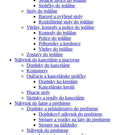
Sedacie lavice do jedálne
Stoličky do jedálne
Stoly do jedálne
Barové a zvýšené stoly
Rozložitelné stoly do jedálne
Vitríny, komody a police do jedálne
Komody do jedálne
Police do jedálne
Príborníky a kredence
Vitríny do jedálne
Zostavy do jedálne
Nábytok do kancelárie a pracovne
Doplnky do kancelárie
Kontajnery
Otáčacie a kancelárske stoličky
Doplnky ku kreslám
Kancelárske kreslá
Písacie stoly
Skrinky a regály do kancelárie
Nábytok do šatne a predsiene
Doplnky a príslušenstvo do predsiene
Doplnkový nábytok do predsiene
Stojany a vozíky na šaty do predsiene
Stojany na dáždníky
Nábytok do predsiene