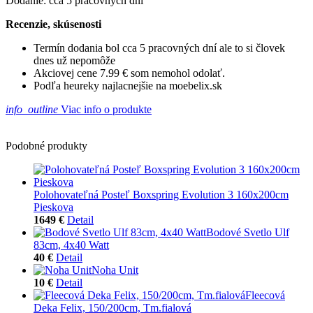
Dodanie: cca 5 pracovných dní
Recenzie, skúsenosti
Termín dodania bol cca 5 pracovných dní ale to si človek
dnes už nepomôže
Akciovej cene 7.99 € som nemohol odolať.
Podľa heureky najlacnejšie na moebelix.sk
info_outline
Viac info o produkte
Podobné produkty
Polohovateľná Posteľ Boxspring Evolution 3 160x200cm
Pieskova
1649 €
Detail
Bodové Svetlo Ulf
83cm, 4x40 Watt
40 €
Detail
Noha Unit
10 €
Detail
Fleecová
Deka Felix, 150/200cm, Tm.fialová