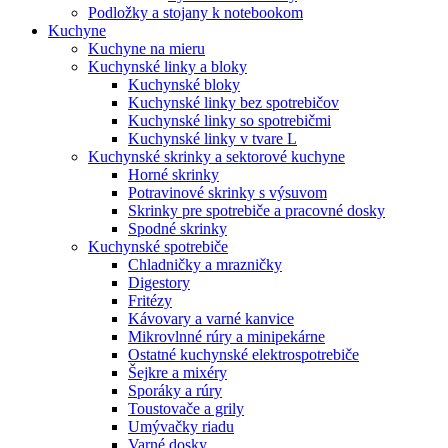
Podložky a stojany k notebookom
Kuchyne
Kuchyne na mieru
Kuchynské linky a bloky
Kuchynské bloky
Kuchynské linky bez spotrebičov
Kuchynské linky so spotrebičmi
Kuchynské linky v tvare L
Kuchynské skrinky a sektorové kuchyne
Horné skrinky
Potravinové skrinky s výsuvom
Skrinky pre spotrebiče a pracovné dosky
Spodné skrinky
Kuchynské spotrebiče
Chladničky a mrazničky
Digestory
Fritézy
Kávovary a varné kanvice
Mikrovlnné rúry a minipekárne
Ostatné kuchynské elektrospotrebiče
Šejkre a mixéry
Sporáky a rúry
Toustovače a grily
Umývačky riadu
Varné dosky