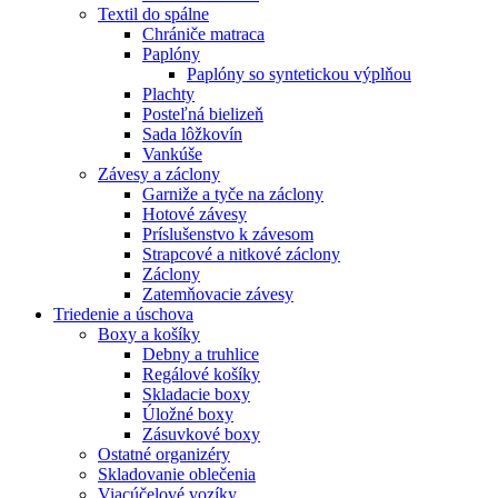
Textil do spálne
Chrániče matraca
Paplóny
Paplóny so syntetickou výplňou
Plachty
Posteľná bielizeň
Sada lôžkovín
Vankúše
Závesy a záclony
Garniže a tyče na záclony
Hotové závesy
Príslušenstvo k závesom
Strapcové a nitkové záclony
Záclony
Zatemňovacie závesy
Triedenie a úschova
Boxy a košíky
Debny a truhlice
Regálové košíky
Skladacie boxy
Úložné boxy
Zásuvkové boxy
Ostatné organizéry
Skladovanie oblečenia
Viacúčelové vozíky