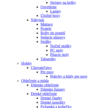
Stojany na kefky
Osvetlenie
Lampy
Úložné boxy
Nábytok
Matrace
Postele
Rošty do postelí
Sedacie súpravy
Stolíky
Nočné stolíky
PC stoly
Písacie stoly
Taburetky
Hobby
Chovateľstvo
Pre psov
Pelechy a búdy pre psov
Oblečenie a móda
Dámske oblečenie
Dámske župany
Detské oblečenie
Detské čiapky
Detské ponožky
Pyžamká a košieľky