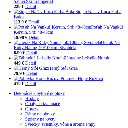
Šatnej Skrini Imperial
229 €
Detail
Stojan Na Tv Luca Farba
Buku
113.9 €
Detail
Poťah Na Vankúš
Kerstin, Š/d: 48/48cm
19.98 €
Detail
Uterák Na
Ruky Naime, 50/100cm, Sivobiela
6.99 €
Detail
Záhradné Ležadlo Norah
449 €
Detail
Herný Stôl Graz
79.9 €
Detail
Pohovka Hope Ružová
419 €
Detail
Dekorácie a bytové doplnky
Hodiny
Obaly na kvetináče
Obrazy
Rámy na obrazy
Stojany na kvety
Sviečky, svietniky, vône a aromalampy