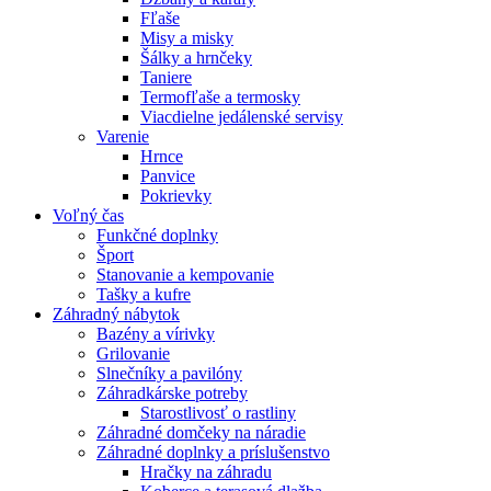
Fľaše
Misy a misky
Šálky a hrnčeky
Taniere
Termofľaše a termosky
Viacdielne jedálenské servisy
Varenie
Hrnce
Panvice
Pokrievky
Voľný čas
Funkčné doplnky
Šport
Stanovanie a kempovanie
Tašky a kufre
Záhradný nábytok
Bazény a vírivky
Grilovanie
Slnečníky a pavilóny
Záhradkárske potreby
Starostlivosť o rastliny
Záhradné domčeky na náradie
Záhradné doplnky a príslušenstvo
Hračky na záhradu