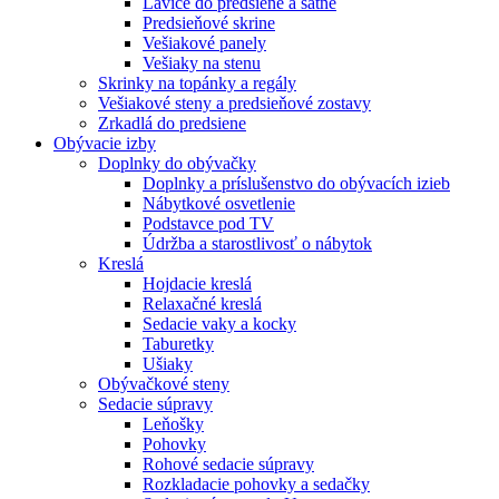
Lavice do predsiene a šatne
Predsieňové skrine
Vešiakové panely
Vešiaky na stenu
Skrinky na topánky a regály
Vešiakové steny a predsieňové zostavy
Zrkadlá do predsiene
Obývacie izby
Doplnky do obývačky
Doplnky a príslušenstvo do obývacích izieb
Nábytkové osvetlenie
Podstavce pod TV
Údržba a starostlivosť o nábytok
Kreslá
Hojdacie kreslá
Relaxačné kreslá
Sedacie vaky a kocky
Taburetky
Ušiaky
Obývačkové steny
Sedacie súpravy
Leňošky
Pohovky
Rohové sedacie súpravy
Rozkladacie pohovky a sedačky