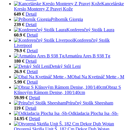
Kancelárske
Kreslo Monterey Z Pravej Kože
649 €
Detail
Príborník Giorgia
239 €
Detail
Konferenčný Stolík Laura
60.9 €
Detail
Konferenčný Stolík
Liverpool
79.9 €
Detail
Armatúra Ares B 938 Tg
180 €
Detail
Detský Stôl Leni
26.9 €
Detail
Obal Na Kvetináč Mette - M
5.99 €
Detail
Obraz S
Klínovým Rámom Denise, 100/140cm
59.99 €
Detail
Príručný Stolík Sheesham
119 €
Detail
Odkladacia Plocha Isa -Sb-
14.95 €
Detail
Otvorená Skriňa Unit Š. 182 Cm Dekor Dub Wotan