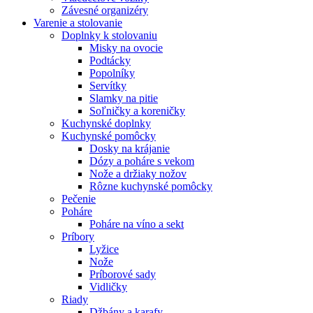
Závesné organizéry
Varenie a stolovanie
Doplnky k stolovaniu
Misky na ovocie
Podtácky
Popolníky
Servítky
Slamky na pitie
Soľničky a koreničky
Kuchynské doplnky
Kuchynské pomôcky
Dosky na krájanie
Dózy a poháre s vekom
Nože a držiaky nožov
Rôzne kuchynské pomôcky
Pečenie
Poháre
Poháre na víno a sekt
Príbory
Lyžice
Nože
Príborové sady
Vidličky
Riady
Džbány a karafy