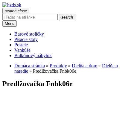
search
close
search
Menu
Barové stoličky
Písacie stoly
Postele
Vankúše
Balkónový nábytok
Domáca stránka
»
Produkty
»
Dielňa a dom
»
Dielňa a
náradie
»
Predlžovačka Fnbk06e
Predlžovačka Fnbk06e