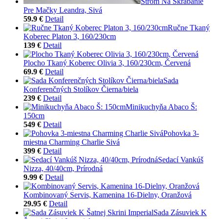
Strom Na Škrabanie
Pre Mačky Leandra, Sivá
59.9 €
Detail
Ručne Tkaný
Koberec Platon 3, 160/230cm
139 €
Detail
Plocho Tkaný Koberec Olivia 3, 160/230cm, Červená
69.9 €
Detail
Sada
Konferenčných Stolíkov Čierna/biela
239 €
Detail
Minikuchyňa Abaco Š:
150cm
549 €
Detail
Pohovka 3-
miestna Charming Charlie Sivá
399 €
Detail
Sedací Vankúš
Nizza, 40/40cm, Prírodná
9.99 €
Detail
Kombinovaný Servis, Kamenina 16-Dielny, Oranžová
29.95 €
Detail
Sada Zásuviek K