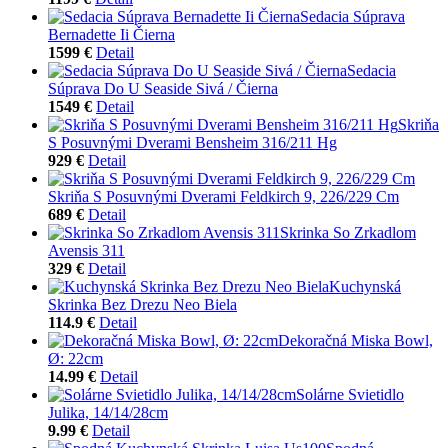
Sedacia Súprava
Bernadette Ii Čierna
1599 €
Detail
Sedacia
Súprava Do U Seaside Sivá / Čierna
1549 €
Detail
Skriňa
S Posuvnými Dverami Bensheim 316/211 Hg
929 €
Detail
Skriňa S Posuvnými Dverami Feldkirch 9, 226/229 Cm
689 €
Detail
Skrinka So Zrkadlom
Avensis 311
329 €
Detail
Kuchynská
Skrinka Bez Drezu Neo Biela
114.9 €
Detail
Dekoračná Miska Bowl,
Ø: 22cm
14.99 €
Detail
Solárne Svietidlo
Julika, 14/14/28cm
9.99 €
Detail