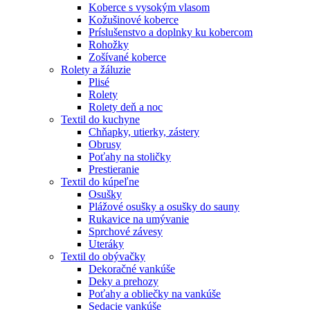
Koberce s vysokým vlasom
Kožušinové koberce
Príslušenstvo a doplnky ku kobercom
Rohožky
Zošívané koberce
Rolety a žáluzie
Plisé
Rolety
Rolety deň a noc
Textil do kuchyne
Chňapky, utierky, zástery
Obrusy
Poťahy na stoličky
Prestieranie
Textil do kúpeľne
Osušky
Plážové osušky a osušky do sauny
Rukavice na umývanie
Sprchové závesy
Uteráky
Textil do obývačky
Dekoračné vankúše
Deky a prehozy
Poťahy a obliečky na vankúše
Sedacie vankúše