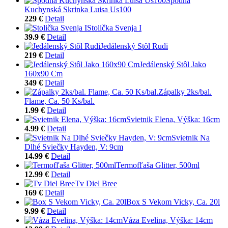
Spodná
Kuchynská Skrinka Luisa Us100
229 €
Detail
Stolička Svenja I
39.9 €
Detail
Jedálenský Stôl Rudi
219 €
Detail
Jedálenský Stôl Jako
160x90 Cm
349 €
Detail
Zápalky 2ks/bal.
Flame, Ca. 50 Ks/bal.
1.99 €
Detail
Svietnik Elena, Výška: 16cm
4.99 €
Detail
Svietnik Na
Dlhé Sviečky Hayden, V: 9cm
14.99 €
Detail
Termofľaša Glitter, 500ml
12.99 €
Detail
Tv Diel Bree
169 €
Detail
Box S Vekom Vicky, Ca. 20l
9.99 €
Detail
Váza Evelina, Výška: 14cm