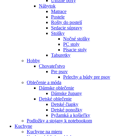
Úložné boxy
Nábytok
Matrace
Postele
Rošty do postelí
Sedacie súpravy
Stolíky
Nočné stolíky
PC stoly
Písacie stoly
Taburetky
Hobby
Chovateľstvo
Pre psov
Pelechy a búdy pre psov
Oblečenie a móda
Dámske oblečenie
Dámske župany
Detské oblečenie
Detské čiapky
Detské ponožky
Pyžamká a košieľky
Podložky a stojany k notebookom
Kuchyne
Kuchyne na mieru