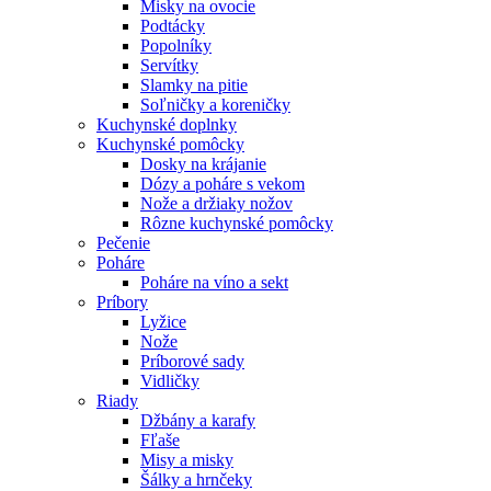
Misky na ovocie
Podtácky
Popolníky
Servítky
Slamky na pitie
Soľničky a koreničky
Kuchynské doplnky
Kuchynské pomôcky
Dosky na krájanie
Dózy a poháre s vekom
Nože a držiaky nožov
Rôzne kuchynské pomôcky
Pečenie
Poháre
Poháre na víno a sekt
Príbory
Lyžice
Nože
Príborové sady
Vidličky
Riady
Džbány a karafy
Fľaše
Misy a misky
Šálky a hrnčeky