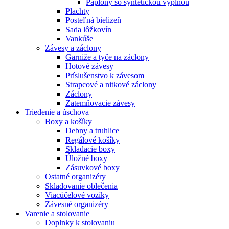
Paplóny so syntetickou výplňou
Plachty
Posteľná bielizeň
Sada lôžkovín
Vankúše
Závesy a záclony
Garniže a tyče na záclony
Hotové závesy
Príslušenstvo k závesom
Strapcové a nitkové záclony
Záclony
Zatemňovacie závesy
Triedenie a úschova
Boxy a košíky
Debny a truhlice
Regálové košíky
Skladacie boxy
Úložné boxy
Zásuvkové boxy
Ostatné organizéry
Skladovanie oblečenia
Viacúčelové vozíky
Závesné organizéry
Varenie a stolovanie
Doplnky k stolovaniu