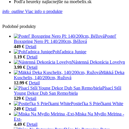
Podľa heureky najlacnejšie na moebelix.sk
info_outline
Viac info o produkte
Podobné produkty
Posteľ
Boxspring Nero Pl: 140/200cm, Béžová
449 €
Detail
Pohľadnica Juniqe
1.19 €
Detail
Nástenná Dekorácia Lovelyn
3.99 €
Detail
Mäkká Deka
Kuschelix, 140/200cm, Ružová
12.99 €
Detail
Písací Stôl
Young Dekor Dub San Remo/biela
129 €
Detail
Postieľka S Priečkami White
249 €
Detail
Miska Na Mydlo Melrina -
Ext-
4.49 €
Detail