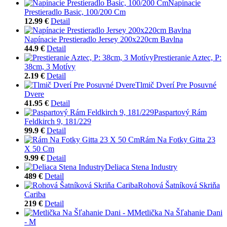
Napínacie
Prestieradlo Basic, 100/200 Cm
12.99 €
Detail
Napínacie Prestieradlo Jersey 200x220cm Bavlna
44.9 €
Detail
Prestieranie Aztec, P:
38cm, 3 Motívy
2.19 €
Detail
Tlmič Dverí Pre Posuvné
Dvere
41.95 €
Detail
Paspartový Rám
Feldkirch 9, 181/229
99.9 €
Detail
Rám Na Fotky Gitta 23
X 50 Cm
9.99 €
Detail
Deliaca Stena Industry
489 €
Detail
Rohová Šatníková Skriňa
Cariba
219 €
Detail
Metlička Na Šľahanie Dani
- M