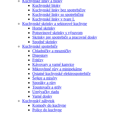
Kuchynské linky a bloky
Kuchynské bloky
Kuchynské linky bez spotrebičov
Kuchynské linky so spotrebičmi
Kuchynské linky v tvare L
Kuchynské skrinky a sektorové kuchyne
Horné skrinky
Potravinové skrinky s výsuvom
Skrinky pre spotrebiče a pracovné dosky
Spodné skrinky
Kuchynské spotrebiče
Chladničky a mrazničky
Digestory
Fritézy
Kávovary a varné kanvice
Mikrovlnné rúry a minipekárne
Ostatné kuchynské elektrospotrebiče
Šejkre a mixéry
Sporáky a rúry
Toustovače a grily
Umývačky riadu
Varné dosky
Kuchynský nábytok
Komody do kuchyne
Police do kuchyne