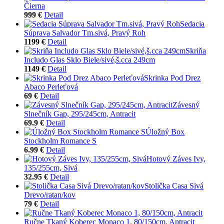
Čierna
999 €
Detail
Sedacia
Súprava Salvador Tm.sivá, Pravý Roh
1199 €
Detail
Skriňa
Includo Glas Sklo Biele/sivé,š.cca 249cm
1149 €
Detail
Skrinka Pod Drez
Abaco Perleťová
69 €
Detail
Závesný
Slnečník Gap, 295/245cm, Antracit
69.9 €
Detail
Úložný Box
Stockholm Romance S
6.99 €
Detail
Hotový Záves Ivy,
135/255cm, Sivá
32.95 €
Detail
Stolička Casa Sivá
Drevo/ratan/kov
79 €
Detail
Ručne Tkaný Koberec Monaco 1, 80/150cm, Antracit