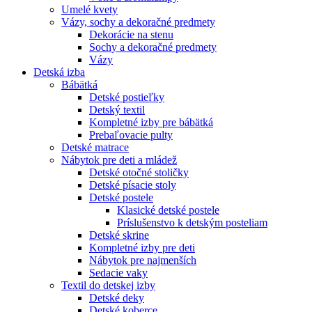
Umelé kvety
Vázy, sochy a dekoračné predmety
Dekorácie na stenu
Sochy a dekoračné predmety
Vázy
Detská izba
Bábätká
Detské postieľky
Detský textil
Kompletné izby pre bábätká
Prebaľovacie pulty
Detské matrace
Nábytok pre deti a mládež
Detské otočné stoličky
Detské písacie stoly
Detské postele
Klasické detské postele
Príslušenstvo k detským posteliam
Detské skrine
Kompletné izby pre deti
Nábytok pre najmenších
Sedacie vaky
Textil do detskej izby
Detské deky
Detské koberce