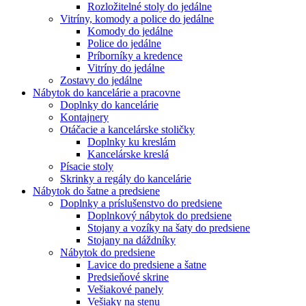
Rozložitelné stoly do jedálne
Vitríny, komody a police do jedálne
Komody do jedálne
Police do jedálne
Príborníky a kredence
Vitríny do jedálne
Zostavy do jedálne
Nábytok do kancelárie a pracovne
Doplnky do kancelárie
Kontajnery
Otáčacie a kancelárske stoličky
Doplnky ku kreslám
Kancelárske kreslá
Písacie stoly
Skrinky a regály do kancelárie
Nábytok do šatne a predsiene
Doplnky a príslušenstvo do predsiene
Doplnkový nábytok do predsiene
Stojany a vozíky na šaty do predsiene
Stojany na dáždníky
Nábytok do predsiene
Lavice do predsiene a šatne
Predsieňové skrine
Vešiakové panely
Vešiaky na stenu