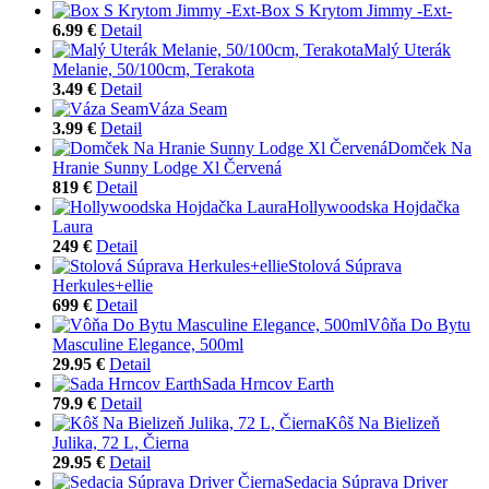
Box S Krytom Jimmy -Ext-
6.99 €
Detail
Malý Uterák
Melanie, 50/100cm, Terakota
3.49 €
Detail
Váza Seam
3.99 €
Detail
Domček Na
Hranie Sunny Lodge Xl Červená
819 €
Detail
Hollywoodska Hojdačka
Laura
249 €
Detail
Stolová Súprava
Herkules+ellie
699 €
Detail
Vôňa Do Bytu
Masculine Elegance, 500ml
29.95 €
Detail
Sada Hrncov Earth
79.9 €
Detail
Kôš Na Bielizeň
Julika, 72 L, Čierna
29.95 €
Detail
Sedacia Súprava Driver