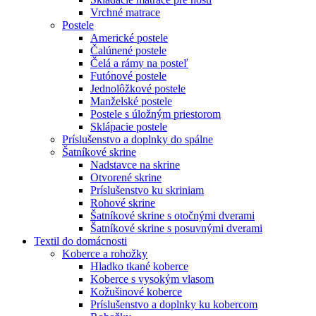
Vrchné matrace
Postele
Americké postele
Čalúnené postele
Čelá a rámy na posteľ
Futónové postele
Jednolôžkové postele
Manželské postele
Postele s úložným priestorom
Sklápacie postele
Príslušenstvo a doplnky do spálne
Šatníkové skrine
Nadstavce na skrine
Otvorené skrine
Príslušenstvo ku skriniam
Rohové skrine
Šatníkové skrine s otočnými dverami
Šatníkové skrine s posuvnými dverami
Textil do domácnosti
Koberce a rohožky
Hladko tkané koberce
Koberce s vysokým vlasom
Kožušinové koberce
Príslušenstvo a doplnky ku kobercom