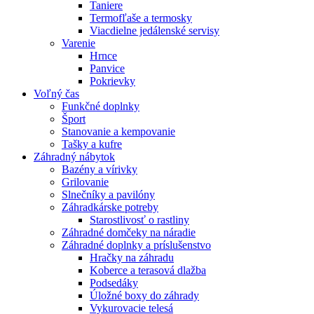
Taniere
Termofľaše a termosky
Viacdielne jedálenské servisy
Varenie
Hrnce
Panvice
Pokrievky
Voľný čas
Funkčné doplnky
Šport
Stanovanie a kempovanie
Tašky a kufre
Záhradný nábytok
Bazény a vírivky
Grilovanie
Slnečníky a pavilóny
Záhradkárske potreby
Starostlivosť o rastliny
Záhradné domčeky na náradie
Záhradné doplnky a príslušenstvo
Hračky na záhradu
Koberce a terasová dlažba
Podsedáky
Úložné boxy do záhrady
Vykurovacie telesá