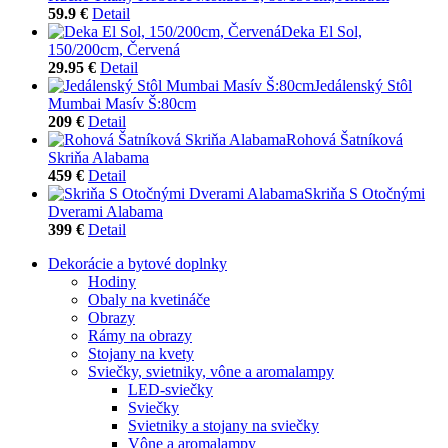
59.9 €
Detail
Deka El Sol,
150/200cm, Červená
29.95 €
Detail
Jedálenský Stôl
Mumbai Masív Š:80cm
209 €
Detail
Rohová Šatníková
Skriňa Alabama
459 €
Detail
Skriňa S Otočnými
Dverami Alabama
399 €
Detail
Dekorácie a bytové doplnky
Hodiny
Obaly na kvetináče
Obrazy
Rámy na obrazy
Stojany na kvety
Sviečky, svietniky, vône a aromalampy
LED-sviečky
Sviečky
Svietniky a stojany na sviečky
Vône a aromalampy