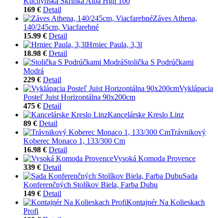
Kuchynská Skrinka Alba Hgh 100
169 €
Detail
Záves Athena,
140/245cm, Viacfarebné
15.99 €
Detail
Hrniec Paula, 3,3l
18.98 €
Detail
Stolička S Podrúčkami
Modrá
229 €
Detail
Vyklápacia
Posteľ Juist Horizontálna 90x200cm
475 €
Detail
Kancelárske Kreslo Linz
89 €
Detail
Trávnikový
Koberec Monaco 1, 133/300 Cm
16.98 €
Detail
Vysoká Komoda Provence
339 €
Detail
Sada
Konferenčných Stolíkov Biela, Farba Dubu
149 €
Detail
Kontajnér Na Kolieskach
Profi