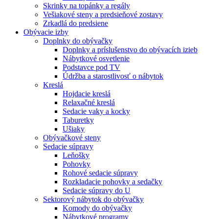
Skrinky na topánky a regály
Vešiakové steny a predsieňové zostavy
Zrkadlá do predsiene
Obývacie izby
Doplnky do obývačky
Doplnky a príslušenstvo do obývacích izieb
Nábytkové osvetlenie
Podstavce pod TV
Údržba a starostlivosť o nábytok
Kreslá
Hojdacie kreslá
Relaxačné kreslá
Sedacie vaky a kocky
Taburetky
Ušiaky
Obývačkové steny
Sedacie súpravy
Leňošky
Pohovky
Rohové sedacie súpravy
Rozkladacie pohovky a sedačky
Sedacie súpravy do U
Sektorový nábytok do obývačky
Komody do obývačky
Nábytkové programy