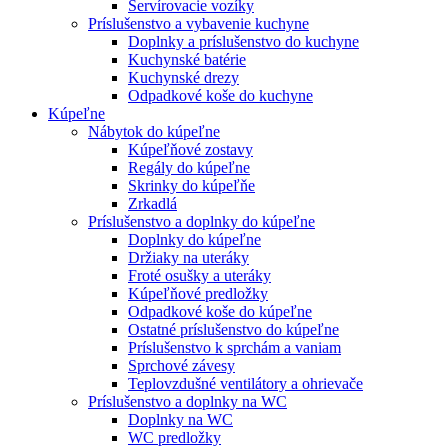
Servírovacie vozíky
Príslušenstvo a vybavenie kuchyne
Doplnky a príslušenstvo do kuchyne
Kuchynské batérie
Kuchynské drezy
Odpadkové koše do kuchyne
Kúpeľne
Nábytok do kúpeľne
Kúpeľňové zostavy
Regály do kúpeľne
Skrinky do kúpeľňe
Zrkadlá
Príslušenstvo a doplnky do kúpeľne
Doplnky do kúpeľne
Držiaky na uteráky
Froté osušky a uteráky
Kúpeľňové predložky
Odpadkové koše do kúpeľne
Ostatné príslušenstvo do kúpeľne
Príslušenstvo k sprchám a vaniam
Sprchové závesy
Teplovzdušné ventilátory a ohrievače
Príslušenstvo a doplnky na WC
Doplnky na WC
WC predložky