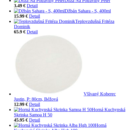
Dóza Na Potraviny Peter
3.49 €
Detail
Džbán Sahara - S, 400ml
15.99 €
Detail
Teplovzdušná Fritéza
Dominik
65.9 €
Detail
Všívaný Koberec
Justin, P: 80cm, Béžová
12.99 €
Detail
Horná Kuchynská
Skrinka Samoa H 50
45.95 €
Detail
Horná