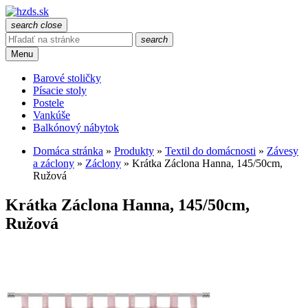
search
close
search
Menu
Barové stoličky
Písacie stoly
Postele
Vankúše
Balkónový nábytok
Domáca stránka
»
Produkty
»
Textil do domácnosti
»
Závesy
a záclony
»
Záclony
»
Krátka Záclona Hanna, 145/50cm,
Ružová
Krátka Záclona Hanna, 145/50cm,
Ružová