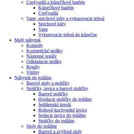
Umývadlá a kúpeľňové batérie
Kúpeľňové batérie
Umývadlá
Vane, sprchové kúty a vykurovacie telesá
Sprchové kúty
Vane
Vykurovacie telesá do kúpeľne
Malý nábytok
Komody
Kozmetické stolíky
Nástenné regály
Odkladacie stolíky
Regály
Vitríny
Nábytok do jedálne
Barové stoly a stoličky
Stoličky, lavice a barové stoličky
Barové stoličky
Hojdacie stoličky do jedálne
Jedálenské kreslá
Rohové kuchynské lavice
Sedacie lavice do jedálne
Stoličky do jedálne
Stoly do jedálne
Barové a zvýšené stoly