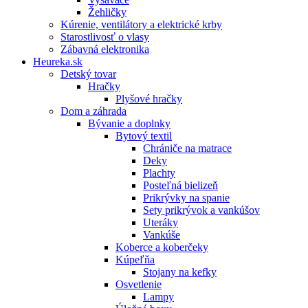
Žehličky
Kúrenie, ventilátory a elektrické krby
Starostlivosť o vlasy
Zábavná elektronika
Heureka.sk
Detský tovar
Hračky
Plyšové hračky
Dom a záhrada
Bývanie a doplnky
Bytový textil
Chrániče na matrace
Deky
Plachty
Posteľná bielizeň
Prikrývky na spanie
Sety prikrývok a vankúšov
Uteráky
Vankúše
Koberce a koberčeky
Kúpeľňa
Stojany na kefky
Osvetlenie
Lampy