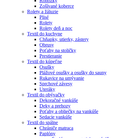
Rohožky
Zošívané koberce
Rolety a žáluzie
Plisé
Rolety
Rolety deň a noc
Textil do kuchyne
Chňapky, utierky, zástery
Obrusy
Poťahy na stoličky
Prestieranie
Textil do kúpeľne
Osušky
Plážové osušky a osušky do sauny
Rukavice na umývanie
Sprchové závesy
Uteráky
Textil do obývačky
Dekoračné vankúše
Deky a prehozy
Poťahy a obliečky na vankúše
Sedacie vankúše
Textil do spálne
Chrániče matraca
Paplóny