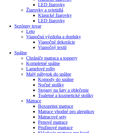
LED žiarovky
Žiarovky a svietidlá
Klasické žiarovky
LED žiarovky
Sezónny tovar
Leto
Vianočná výzdoba a doplnky
Vianočné dekorácie
Vianočný textil
Spálne
Chrániče matraca a toppery
Kompletné spálne
Lamelové rošty
Malý nábytok do spálne
Komody do spálne
Nočné stolíky
Stojany na šaty a oblečenie
Toaletné a kozmetické stolíky
Matrace
Boxspring matrace
Matrace vhodné pro alergikov
Matracové sety
Penové matrace
Pružinové matrace
Skladacie matrace pre hostí