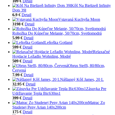
109 €
Detail
Kôš Na Bielizeň Infinity
Dots 39l
6.9 €
Detail
Vstavaná Kuchyňa Moon
3198 €
Detail
Rohožka Do Kúpeľne Melanie, 50/70cm, Svetlomodrá
5.99 €
Detail
Leňoška Gotland
599 €
Detail
Relaxačné
Hojdacie Ležadlo Wohnling, Modré
509 €
Detail
Obrus Steffi, 80/80cm,
Červená
7.99 €
Detail
Nášlapný Kôš James, 20 L
32.95 €
Detail
Zásuvka Pre
Udržiavanie Tepla Bic630ns1
399 €
Detail
Matrac Zo
Studenej Peny Arian 140x200cm
175 €
Detail