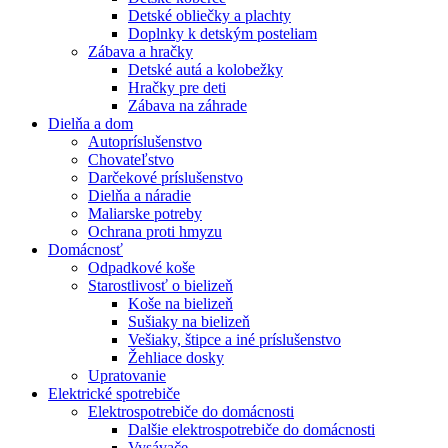
Detské obliečky a plachty
Doplnky k detským posteliam
Zábava a hračky
Detské autá a kolobežky
Hračky pre deti
Zábava na záhrade
Dielňa a dom
Autopríslušenstvo
Chovateľstvo
Darčekové príslušenstvo
Dielňa a náradie
Maliarske potreby
Ochrana proti hmyzu
Domácnosť
Odpadkové koše
Starostlivosť o bielizeň
Koše na bielizeň
Sušiaky na bielizeň
Vešiaky, štipce a iné príslušenstvo
Žehliace dosky
Upratovanie
Elektrické spotrebiče
Elektrospotrebiče do domácnosti
Dalšie elektrospotrebiče do domácnosti
Vysávače