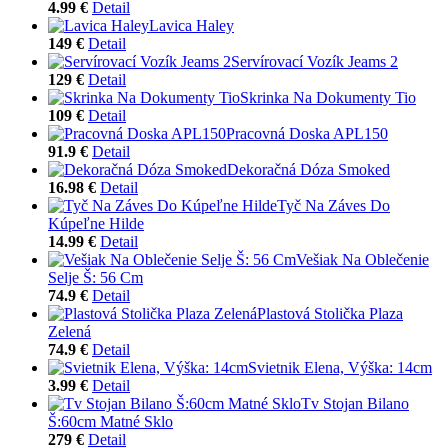
4.99 €
Detail
Lavica Haley
149 €
Detail
Servírovací Vozík Jeams 2
129 €
Detail
Skrinka Na Dokumenty Tio
109 €
Detail
Pracovná Doska APL150
91.9 €
Detail
Dekoračná Dóza Smoked
16.98 €
Detail
Tyč Na Záves Do
Kúpeľne Hilde
14.99 €
Detail
Vešiak Na Oblečenie
Selje Š: 56 Cm
74.9 €
Detail
Plastová Stolička Plaza
Zelená
74.9 €
Detail
Svietnik Elena, Výška: 14cm
3.99 €
Detail
Tv Stojan Bilano
Š:60cm Matné Sklo
279 €
Detail