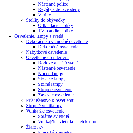
Nástenné police
Regály a deliace steny
Vitríny
Stolíky do obývačky
Odkladacie stolíky
TV a audio stolíky
Osvetlenie, lampy a svetlá
Dekoračné a vianočné osvetlenie
Dekoračné osvetlenie
Nábytkové osvetlenie
Osvetlenie do interiéru
Bodové a LED svetlá
Nástenné osvetlenie
Nočné lampy
Stojacie lampy
Stolné lampy
Stropné osvetlenie
Závesné osvetlenie
Príslušenstvo k osvetleniu
Stropné ventilátory
Vonkajšie osvetlenie
Solárne svietidlá
Vonkajšie svietidlá na elektrinu
Žiarovky
Klasické žiarovky