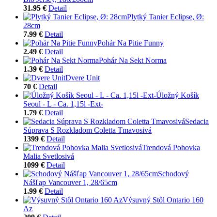
31.95 €
Detail
Plytký Tanier Eclipse, Ø:
28cm
7.99 €
Detail
Pohár Na Pitie Funny
2.49 €
Detail
Pohár Na Sekt Norma
1.39 €
Detail
Dvere Unit
70 €
Detail
Úložný Košík
Seoul - L - Ca. 1,15l -Ext-
1.79 €
Detail
Sedacia
Súprava S Rozkladom Coletta Tmavosivá
1399 €
Detail
Trendová Pohovka
Malia Svetlosivá
1099 €
Detail
Schodový
Nášľap Vancouver 1, 28/65cm
1.99 €
Detail
Výsuvný Stôl Ontario 160
Az