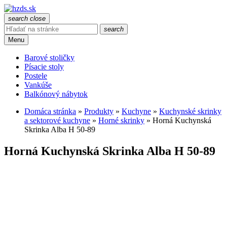
search
close
search
Menu
Barové stoličky
Písacie stoly
Postele
Vankúše
Balkónový nábytok
Domáca stránka
»
Produkty
»
Kuchyne
»
Kuchynské skrinky
a sektorové kuchyne
»
Horné skrinky
»
Horná Kuchynská
Skrinka Alba H 50-89
Horná Kuchynská Skrinka Alba H 50-89