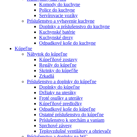
Komody do kuchyne
Police do kuchyne
Servírovacie vozíky
Príslušenstvo a vybavenie kuchyne
Doplnky a príslušenstvo do kuchyne
Kuchynské batérie
Kuchynské drezy
Odpadkové koše do kuchyne
Kúpeľne
Nábytok do kúpeľne
Kúpeľňové zostavy
Regály do kúpeľne
Skrinky do kúpeľňe
Zrkadlá
Príslušenstvo a doplnky do kúpeľne
Doplnky do kúpeľne
Držiaky na uteráky
Froté osušky a uteráky
Kúpeľňové predložky
Odpadkové koše do kúpeľne
Ostatné príslušenstvo do kúpeľne
Príslušenstvo k sprchám a vaniam
Sprchové závesy
Teplovzdušné ventilátory a ohrievače
Príslušenstvo a doplnky na WC