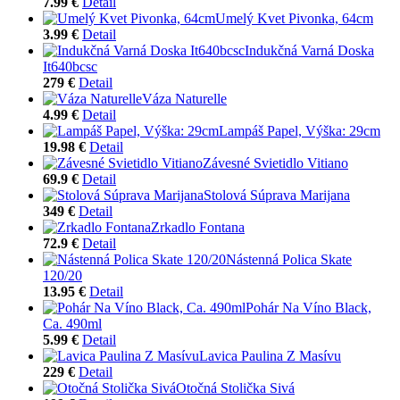
7.99 €
Detail
Umelý Kvet Pivonka, 64cm
3.99 €
Detail
Indukčná Varná Doska
It640bcsc
279 €
Detail
Váza Naturelle
4.99 €
Detail
Lampáš Papel, Výška: 29cm
19.98 €
Detail
Závesné Svietidlo Vitiano
69.9 €
Detail
Stolová Súprava Marijana
349 €
Detail
Zrkadlo Fontana
72.9 €
Detail
Nástenná Polica Skate
120/20
13.95 €
Detail
Pohár Na Víno Black,
Ca. 490ml
5.99 €
Detail
Lavica Paulina Z Masívu
229 €
Detail
Otočná Stolička Sivá