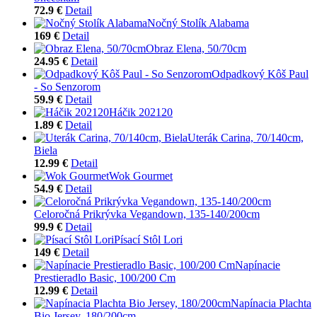
72.9 €
Detail
Nočný Stolík Alabama
169 €
Detail
Obraz Elena, 50/70cm
24.95 €
Detail
Odpadkový Kôš Paul
- So Senzorom
59.9 €
Detail
Háčik 202120
1.89 €
Detail
Uterák Carina, 70/140cm,
Biela
12.99 €
Detail
Wok Gourmet
54.9 €
Detail
Celoročná Prikrývka Vegandown, 135-140/200cm
99.9 €
Detail
Písací Stôl Lori
149 €
Detail
Napínacie
Prestieradlo Basic, 100/200 Cm
12.99 €
Detail
Napínacia Plachta
Bio Jersey, 180/200cm