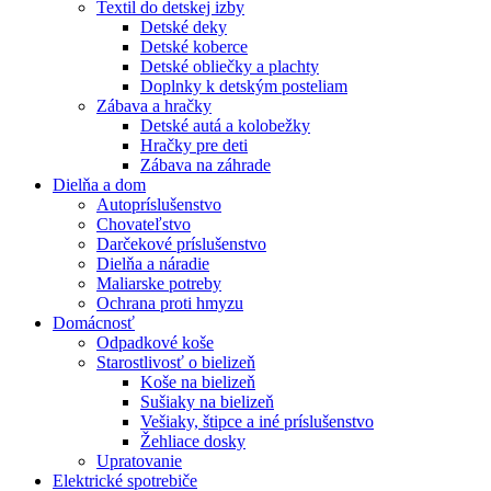
Textil do detskej izby
Detské deky
Detské koberce
Detské obliečky a plachty
Doplnky k detským posteliam
Zábava a hračky
Detské autá a kolobežky
Hračky pre deti
Zábava na záhrade
Dielňa a dom
Autopríslušenstvo
Chovateľstvo
Darčekové príslušenstvo
Dielňa a náradie
Maliarske potreby
Ochrana proti hmyzu
Domácnosť
Odpadkové koše
Starostlivosť o bielizeň
Koše na bielizeň
Sušiaky na bielizeň
Vešiaky, štipce a iné príslušenstvo
Žehliace dosky
Upratovanie
Elektrické spotrebiče