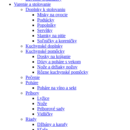
Varenie a stolovanie
Doplnky k stolovaniu
Misky na ovocie
Podtácky
Popolníky
Servítky
Slamky na pitie
Soľničky a koreničky
Kuchynské doplnky
Kuchynské pomôcky
Dosky na krájanie
Dózy a poháre s vekom
Nože a držiaky nožov
Rôzne kuchynské pomôcky
Pečenie
Poháre
Poháre na víno a sekt
Príbory
Lyžice
Nože
Príborové sady
Vidličky
Riady
Džbány a karafy
Fľaše