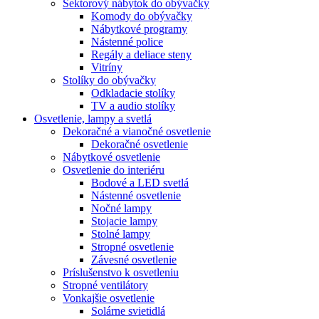
Sektorový nábytok do obývačky
Komody do obývačky
Nábytkové programy
Nástenné police
Regály a deliace steny
Vitríny
Stolíky do obývačky
Odkladacie stolíky
TV a audio stolíky
Osvetlenie, lampy a svetlá
Dekoračné a vianočné osvetlenie
Dekoračné osvetlenie
Nábytkové osvetlenie
Osvetlenie do interiéru
Bodové a LED svetlá
Nástenné osvetlenie
Nočné lampy
Stojacie lampy
Stolné lampy
Stropné osvetlenie
Závesné osvetlenie
Príslušenstvo k osvetleniu
Stropné ventilátory
Vonkajšie osvetlenie
Solárne svietidlá