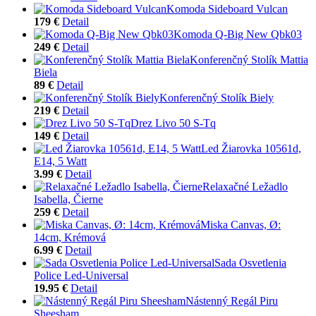
Komoda Sideboard Vulcan
179 €
Detail
Komoda Q-Big New Qbk03
249 €
Detail
Konferenčný Stolík Mattia
Biela
89 €
Detail
Konferenčný Stolík Biely
219 €
Detail
Drez Livo 50 S-Tq
149 €
Detail
Led Žiarovka 10561d,
E14, 5 Watt
3.99 €
Detail
Relaxačné Ležadlo
Isabella, Čierne
259 €
Detail
Miska Canvas, Ø:
14cm, Krémová
6.99 €
Detail
Sada Osvetlenia
Police Led-Universal
19.95 €
Detail
Nástenný Regál Piru
Sheesham