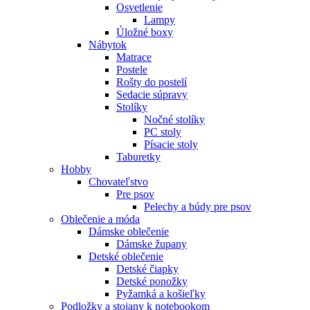
Osvetlenie
Lampy
Úložné boxy
Nábytok
Matrace
Postele
Rošty do postelí
Sedacie súpravy
Stolíky
Nočné stolíky
PC stoly
Písacie stoly
Taburetky
Hobby
Chovateľstvo
Pre psov
Pelechy a búdy pre psov
Oblečenie a móda
Dámske oblečenie
Dámske župany
Detské oblečenie
Detské čiapky
Detské ponožky
Pyžamká a košieľky
Podložky a stojany k notebookom