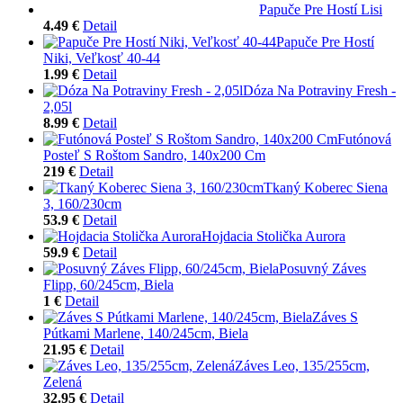
Papuče Pre Hostí Lisi
4.49 €
Detail
Papuče Pre Hostí
Niki, Veľkosť 40-44
1.99 €
Detail
Dóza Na Potraviny Fresh -
2,05l
8.99 €
Detail
Futónová
Posteľ S Roštom Sandro, 140x200 Cm
219 €
Detail
Tkaný Koberec Siena
3, 160/230cm
53.9 €
Detail
Hojdacia Stolička Aurora
59.9 €
Detail
Posuvný Záves
Flipp, 60/245cm, Biela
1 €
Detail
Záves S
Pútkami Marlene, 140/245cm, Biela
21.95 €
Detail
Záves Leo, 135/255cm,
Zelená
32.95 €
Detail