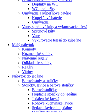
Doplnky na WC
WC predložky
Umývadlá a kúpeľňové batérie
Kúpeľňové batérie
Umývadlá
Vane, sprchové kúty a vykurovacie telesá
Sprchové kúty
Vane
Vykurovacie telesá do kúpeľne
Malý nábytok
Komody
Kozmetické stolíky
Nástenné regály
Odkladacie stolíky
Regály
Vitríny
Nábytok do jedálne
Barové stoly a stoličky
Stoličky, lavice a barové stoličky
Barové stoličky
Hojdacie stoličky do jedálne
Jedálenské kreslá
Rohové kuchynské lavice
Sedacie lavice do jedálne