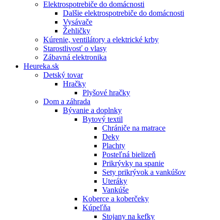
Elektrospotrebiče do domácnosti
Dalšie elektrospotrebiče do domácnosti
Vysávače
Žehličky
Kúrenie, ventilátory a elektrické krby
Starostlivosť o vlasy
Zábavná elektronika
Heureka.sk
Detský tovar
Hračky
Plyšové hračky
Dom a záhrada
Bývanie a doplnky
Bytový textil
Chrániče na matrace
Deky
Plachty
Posteľná bielizeň
Prikrývky na spanie
Sety prikrývok a vankúšov
Uteráky
Vankúše
Koberce a koberčeky
Kúpeľňa
Stojany na kefky