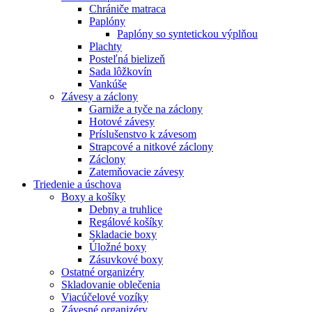
Chrániče matraca
Paplóny
Paplóny so syntetickou výplňou
Plachty
Posteľná bielizeň
Sada lôžkovín
Vankúše
Závesy a záclony
Garniže a tyče na záclony
Hotové závesy
Príslušenstvo k závesom
Strapcové a nitkové záclony
Záclony
Zatemňovacie závesy
Triedenie a úschova
Boxy a košíky
Debny a truhlice
Regálové košíky
Skladacie boxy
Úložné boxy
Zásuvkové boxy
Ostatné organizéry
Skladovanie oblečenia
Viacúčelové vozíky
Závesné organizéry