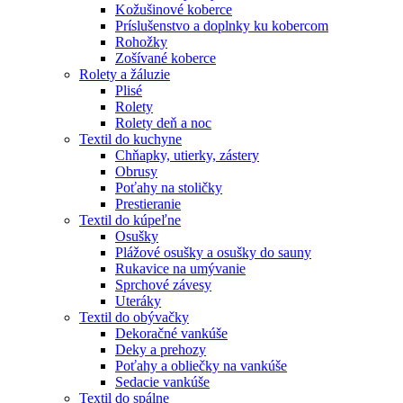
Kožušinové koberce
Príslušenstvo a doplnky ku kobercom
Rohožky
Zošívané koberce
Rolety a žáluzie
Plisé
Rolety
Rolety deň a noc
Textil do kuchyne
Chňapky, utierky, zástery
Obrusy
Poťahy na stoličky
Prestieranie
Textil do kúpeľne
Osušky
Plážové osušky a osušky do sauny
Rukavice na umývanie
Sprchové závesy
Uteráky
Textil do obývačky
Dekoračné vankúše
Deky a prehozy
Poťahy a obliečky na vankúše
Sedacie vankúše
Textil do spálne