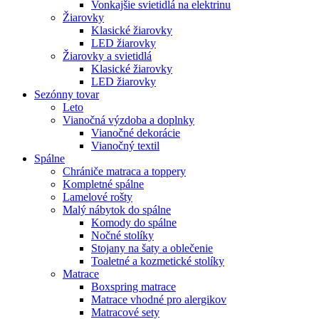
Vonkajšie svietidlá na elektrinu
Žiarovky
Klasické žiarovky
LED žiarovky
Žiarovky a svietidlá
Klasické žiarovky
LED žiarovky
Sezónny tovar
Leto
Vianočná výzdoba a doplnky
Vianočné dekorácie
Vianočný textil
Spálne
Chrániče matraca a toppery
Kompletné spálne
Lamelové rošty
Malý nábytok do spálne
Komody do spálne
Nočné stolíky
Stojany na šaty a oblečenie
Toaletné a kozmetické stolíky
Matrace
Boxspring matrace
Matrace vhodné pro alergikov
Matracové sety