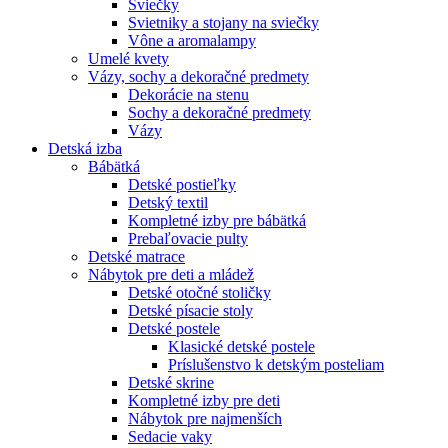
Sviečky
Svietniky a stojany na sviečky
Vône a aromalampy
Umelé kvety
Vázy, sochy a dekoračné predmety
Dekorácie na stenu
Sochy a dekoračné predmety
Vázy
Detská izba
Bábätká
Detské postieľky
Detský textil
Kompletné izby pre bábätká
Prebaľovacie pulty
Detské matrace
Nábytok pre deti a mládež
Detské otočné stoličky
Detské písacie stoly
Detské postele
Klasické detské postele
Príslušenstvo k detským posteliam
Detské skrine
Kompletné izby pre deti
Nábytok pre najmenších
Sedacie vaky