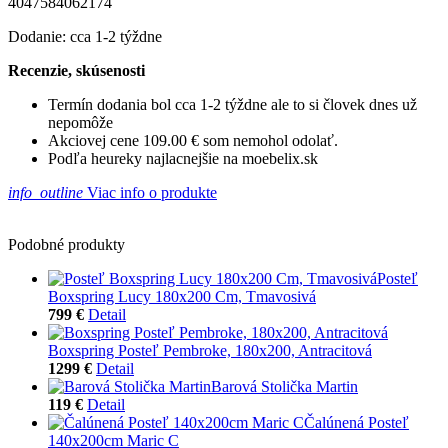
4047584062174
Dodanie: cca 1-2 týždne
Recenzie, skúsenosti
Termín dodania bol cca 1-2 týždne ale to si človek dnes už
nepomôže
Akciovej cene 109.00 € som nemohol odolať.
Podľa heureky najlacnejšie na moebelix.sk
info_outline
Viac info o produkte
Podobné produkty
Posteľ
Boxspring Lucy 180x200 Cm, Tmavosivá
799 €
Detail
Boxspring Posteľ Pembroke, 180x200, Antracitová
1299 €
Detail
Barová Stolička Martin
119 €
Detail
Čalúnená Posteľ
140x200cm Maric C