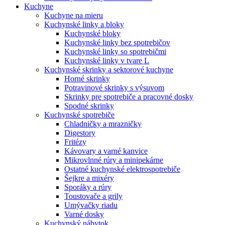
Kuchyne
Kuchyne na mieru
Kuchynské linky a bloky
Kuchynské bloky
Kuchynské linky bez spotrebičov
Kuchynské linky so spotrebičmi
Kuchynské linky v tvare L
Kuchynské skrinky a sektorové kuchyne
Horné skrinky
Potravinové skrinky s výsuvom
Skrinky pre spotrebiče a pracovné dosky
Spodné skrinky
Kuchynské spotrebiče
Chladničky a mrazničky
Digestory
Fritézy
Kávovary a varné kanvice
Mikrovlnné rúry a minipekárne
Ostatné kuchynské elektrospotrebiče
Šejkre a mixéry
Sporáky a rúry
Toustovače a grily
Umývačky riadu
Varné dosky
Kuchynský nábytok