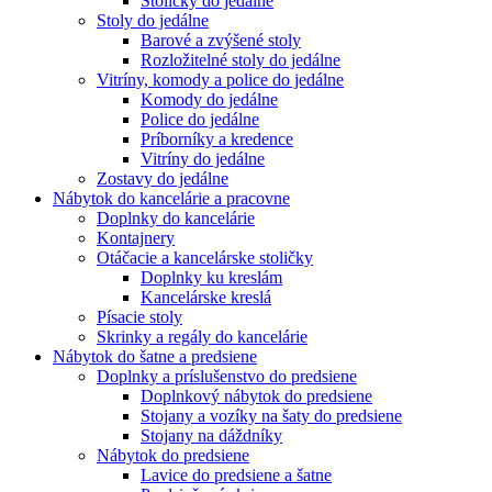
Stoličky do jedálne
Stoly do jedálne
Barové a zvýšené stoly
Rozložitelné stoly do jedálne
Vitríny, komody a police do jedálne
Komody do jedálne
Police do jedálne
Príborníky a kredence
Vitríny do jedálne
Zostavy do jedálne
Nábytok do kancelárie a pracovne
Doplnky do kancelárie
Kontajnery
Otáčacie a kancelárske stoličky
Doplnky ku kreslám
Kancelárske kreslá
Písacie stoly
Skrinky a regály do kancelárie
Nábytok do šatne a predsiene
Doplnky a príslušenstvo do predsiene
Doplnkový nábytok do predsiene
Stojany a vozíky na šaty do predsiene
Stojany na dáždníky
Nábytok do predsiene
Lavice do predsiene a šatne