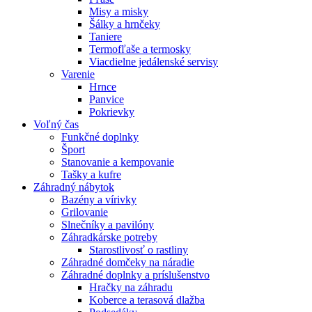
Misy a misky
Šálky a hrnčeky
Taniere
Termofľaše a termosky
Viacdielne jedálenské servisy
Varenie
Hrnce
Panvice
Pokrievky
Voľný čas
Funkčné doplnky
Šport
Stanovanie a kempovanie
Tašky a kufre
Záhradný nábytok
Bazény a vírivky
Grilovanie
Slnečníky a pavilóny
Záhradkárske potreby
Starostlivosť o rastliny
Záhradné domčeky na náradie
Záhradné doplnky a príslušenstvo
Hračky na záhradu
Koberce a terasová dlažba