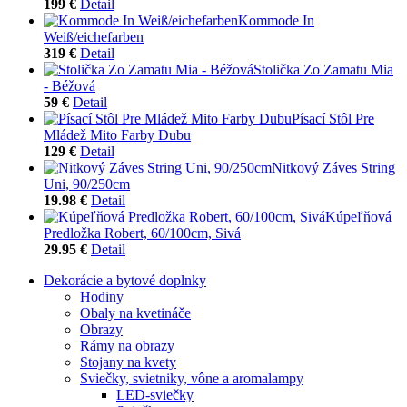
199 €
Detail
Kommode In
Weiß/eichefarben
319 €
Detail
Stolička Zo Zamatu Mia
- Béžová
59 €
Detail
Písací Stôl Pre
Mládež Mito Farby Dubu
129 €
Detail
Nitkový Záves String
Uni, 90/250cm
19.98 €
Detail
Kúpeľňová
Predložka Robert, 60/100cm, Sivá
29.95 €
Detail
Dekorácie a bytové doplnky
Hodiny
Obaly na kvetináče
Obrazy
Rámy na obrazy
Stojany na kvety
Sviečky, svietniky, vône a aromalampy
LED-sviečky