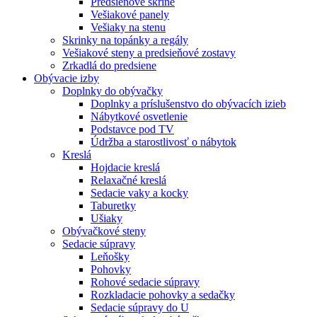
Predsieňové skrine
Vešiakové panely
Vešiaky na stenu
Skrinky na topánky a regály
Vešiakové steny a predsieňové zostavy
Zrkadlá do predsiene
Obývacie izby
Doplnky do obývačky
Doplnky a príslušenstvo do obývacích izieb
Nábytkové osvetlenie
Podstavce pod TV
Údržba a starostlivosť o nábytok
Kreslá
Hojdacie kreslá
Relaxačné kreslá
Sedacie vaky a kocky
Taburetky
Ušiaky
Obývačkové steny
Sedacie súpravy
Leňošky
Pohovky
Rohové sedacie súpravy
Rozkladacie pohovky a sedačky
Sedacie súpravy do U