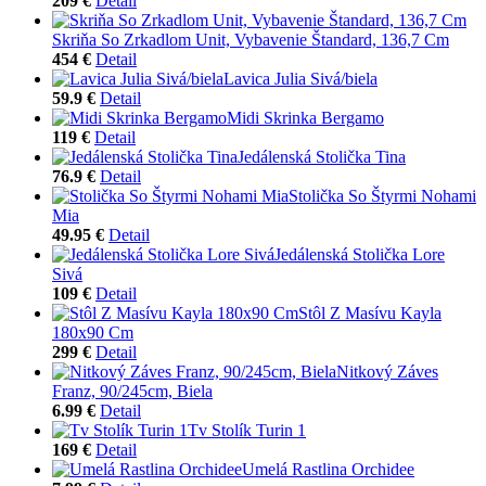
209 €
Detail
Skriňa So Zrkadlom Unit, Vybavenie Štandard, 136,7 Cm
454 €
Detail
Lavica Julia Sivá/biela
59.9 €
Detail
Midi Skrinka Bergamo
119 €
Detail
Jedálenská Stolička Tina
76.9 €
Detail
Stolička So Štyrmi Nohami
Mia
49.95 €
Detail
Jedálenská Stolička Lore
Sivá
109 €
Detail
Stôl Z Masívu Kayla
180x90 Cm
299 €
Detail
Nitkový Záves
Franz, 90/245cm, Biela
6.99 €
Detail
Tv Stolík Turin 1
169 €
Detail
Umelá Rastlina Orchidee