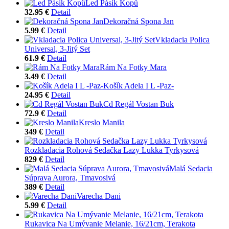
Led Pásik Kopü
32.95 €
Detail
Dekoračná Spona Jan
5.99 €
Detail
Vkladacia Polica
Universal, 3-Jitý Set
61.9 €
Detail
Rám Na Fotky Mara
3.49 €
Detail
Košík Adela I L -Paz-
24.95 €
Detail
Cd Regál Vostan Buk
72.9 €
Detail
Kreslo Manila
349 €
Detail
Rozkladacia Rohová Sedačka Lazy Lukka Tyrkysová
829 €
Detail
Malá Sedacia
Súprava Aurora, Tmavosivá
389 €
Detail
Varecha Dani
5.99 €
Detail
Rukavica Na Umývanie Melanie, 16/21cm, Terakota