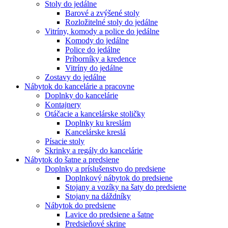
Stoly do jedálne
Barové a zvýšené stoly
Rozložitelné stoly do jedálne
Vitríny, komody a police do jedálne
Komody do jedálne
Police do jedálne
Príborníky a kredence
Vitríny do jedálne
Zostavy do jedálne
Nábytok do kancelárie a pracovne
Doplnky do kancelárie
Kontajnery
Otáčacie a kancelárske stoličky
Doplnky ku kreslám
Kancelárske kreslá
Písacie stoly
Skrinky a regály do kancelárie
Nábytok do šatne a predsiene
Doplnky a príslušenstvo do predsiene
Doplnkový nábytok do predsiene
Stojany a vozíky na šaty do predsiene
Stojany na dáždníky
Nábytok do predsiene
Lavice do predsiene a šatne
Predsieňové skrine