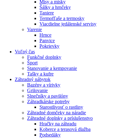
Misy a misky
Šálky a hrnčeky
Taniere
Termofľaše a termosky
Viacdielne jedálenské servisy
Varenie
Hrnce
Panvice
Pokrievky
Voľný čas
Funkčné doplnky
Šport
Stanovanie a kempovanie
Tašky a kufre
Záhradný nábytok
Bazény a vírivky
Grilovanie
Slnečníky a pavilóny
Záhradkárske potreby
Starostlivosť o rastliny
Záhradné domčeky na náradie
Záhradné doplnky a príslušenstvo
Hračky na záhradu
Koberce a terasová dlažba
Podsedáky