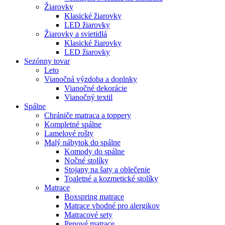
Žiarovky
Klasické žiarovky
LED žiarovky
Žiarovky a svietidlá
Klasické žiarovky
LED žiarovky
Sezónny tovar
Leto
Vianočná výzdoba a doplnky
Vianočné dekorácie
Vianočný textil
Spálne
Chrániče matraca a toppery
Kompletné spálne
Lamelové rošty
Malý nábytok do spálne
Komody do spálne
Nočné stolíky
Stojany na šaty a oblečenie
Toaletné a kozmetické stolíky
Matrace
Boxspring matrace
Matrace vhodné pro alergikov
Matracové sety
Penové matrace