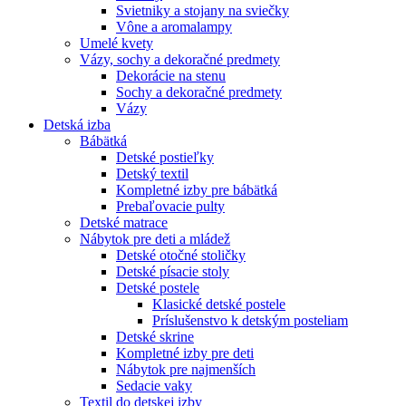
Svietniky a stojany na sviečky
Vône a aromalampy
Umelé kvety
Vázy, sochy a dekoračné predmety
Dekorácie na stenu
Sochy a dekoračné predmety
Vázy
Detská izba
Bábätká
Detské postieľky
Detský textil
Kompletné izby pre bábätká
Prebaľovacie pulty
Detské matrace
Nábytok pre deti a mládež
Detské otočné stoličky
Detské písacie stoly
Detské postele
Klasické detské postele
Príslušenstvo k detským posteliam
Detské skrine
Kompletné izby pre deti
Nábytok pre najmenších
Sedacie vaky
Textil do detskej izby