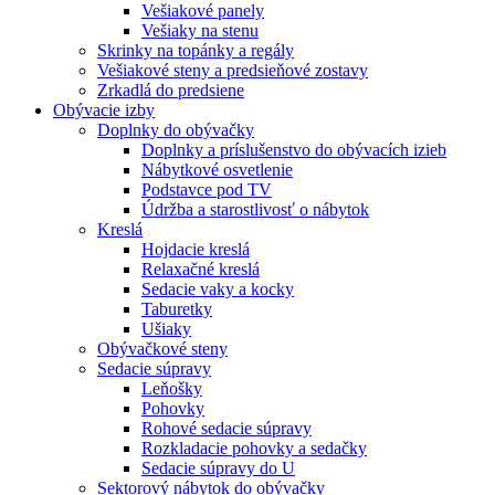
Vešiakové panely
Vešiaky na stenu
Skrinky na topánky a regály
Vešiakové steny a predsieňové zostavy
Zrkadlá do predsiene
Obývacie izby
Doplnky do obývačky
Doplnky a príslušenstvo do obývacích izieb
Nábytkové osvetlenie
Podstavce pod TV
Údržba a starostlivosť o nábytok
Kreslá
Hojdacie kreslá
Relaxačné kreslá
Sedacie vaky a kocky
Taburetky
Ušiaky
Obývačkové steny
Sedacie súpravy
Leňošky
Pohovky
Rohové sedacie súpravy
Rozkladacie pohovky a sedačky
Sedacie súpravy do U
Sektorový nábytok do obývačky