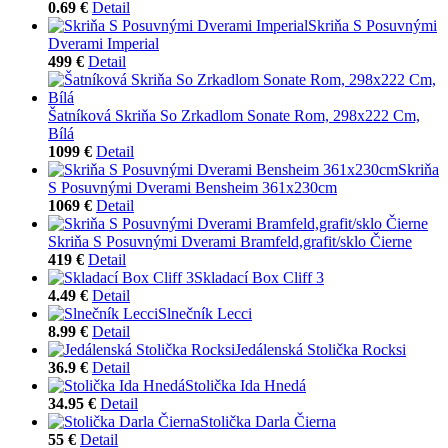
0.69 €
Detail
Skriňa S Posuvnými
Dverami Imperial
499 €
Detail
Šatníková Skriňa So Zrkadlom Sonate Rom, 298x222 Cm,
Bílá
1099 €
Detail
Skriňa
S Posuvnými Dverami Bensheim 361x230cm
1069 €
Detail
Skriňa S Posuvnými Dverami Bramfeld,grafit/sklo Čierne
419 €
Detail
Skladací Box Cliff 3
4.49 €
Detail
Slnečník Lecci
8.99 €
Detail
Jedálenská Stolička Rocksi
36.9 €
Detail
Stolička Ida Hnedá
34.95 €
Detail
Stolička Darla Čierna
55 €
Detail