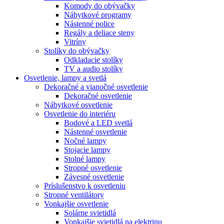
Komody do obývačky
Nábytkové programy
Nástenné police
Regály a deliace steny
Vitríny
Stolíky do obývačky
Odkladacie stolíky
TV a audio stolíky
Osvetlenie, lampy a svetlá
Dekoračné a vianočné osvetlenie
Dekoračné osvetlenie
Nábytkové osvetlenie
Osvetlenie do interiéru
Bodové a LED svetlá
Nástenné osvetlenie
Nočné lampy
Stojacie lampy
Stolné lampy
Stropné osvetlenie
Závesné osvetlenie
Príslušenstvo k osvetleniu
Stropné ventilátory
Vonkajšie osvetlenie
Solárne svietidlá
Vonkajšie svietidlá na elektrinu