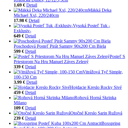
1.69 €
Detail
Mäkká Deka
Michael Xxl, 220/240cm
17.98 €
Detail
Vysoká Posteľ Tuk -
Exklusiv-
649 €
Detail
Poschodová Posteľ Pirát Sammy 90x200 Cm Biela
599 €
Detail
Posteľ S
Priestorom Na Hru Manuel Záves Zelený
339 €
Detail
Vitrážová Tyč Simple,
100-150 Cm
3.99 €
Detail
Hojdacie Kreslo Rocky Sivé
459 €
Detail
Rohová Horná Skrinka
Milano
109 €
Detail
Otočné Kreslo Sarin Ružová
239 €
Detail
Boxspring