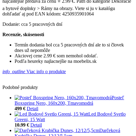
najčastejšie predáva za cenu ⭐ 2.99 €. Patrí do kategórie Dekorácie
a bytové doplnky > Rámy na obrazy. Viete si ju v katalógu
dohľadať aj pod EAN kódom: 4250935901064
Dodanie: cca 5 pracovných dní
Recenzie, skúsenosti
Termín dodania bol cca 5 pracovných dní ale to si človek
dnes už nepomôže
Akciovej cene 2.99 € som nemohol odolať.
Podľa heureky najlacnejšie na moebelix.sk
info_outline
Viac info o produkte
Podobné produkty
Posteľ
Boxspring Nero, 160x200, Tmavomodrá
499 €
Detail
Led Bodové Svetlo
Greeni, 15 Watt
10.99 €
Detail
Darčeková
Krabička Dunes, 12/12/5,5cm