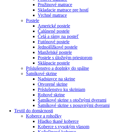
Pružinové matrace
Skladacie matrace pre hostí
Vrchné matrace
Postele
Americké postele
Čalúnené postele
Čelá a rámy na posteľ
Futónové postele
Jednolôžkové postele
Manželské postele
Postele s úložným priestorom
Sklápacie postele
Príslušenstvo a doplnky do spálne
Šatníkové skrine
Nadstavce na skrine
Otvorené skrine
Príslušenstvo ku skriniam
Rohové skrine
Šatníkové skrine s otočnými dverami
Šatníkové skrine s posuvnými dverami
Textil do domácnosti
Koberce a rohožky
Hladko tkané koberce
Koberce s vysokým vlasom
Kožušinové koberce