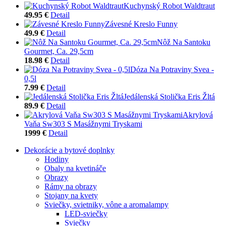
Kuchynský Robot Waldtraut
49.95 €
Detail
Závesné Kreslo Funny
49.9 €
Detail
Nôž Na Santoku
Gourmet, Ca. 29,5cm
18.98 €
Detail
Dóza Na Potraviny Svea -
0,5l
7.99 €
Detail
Jedálenská Stolička Eris Žltá
89.9 €
Detail
Akrylová
Vaňa Sw303 S Masážnymi Tryskami
1999 €
Detail
Dekorácie a bytové doplnky
Hodiny
Obaly na kvetináče
Obrazy
Rámy na obrazy
Stojany na kvety
Sviečky, svietniky, vône a aromalampy
LED-sviečky
Sviečky