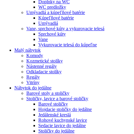
Doplnky na WC
WC predložky
Umývadlá a kúpeľňové batérie
Kúpeľňové batérie
Umývadlá
Vane, sprchové kúty a vykurovacie telesá
Sprchové kúty
Vane
Vykurovacie telesá do kúpeľne
Malý nábytok
Komody
Kozmetické stolíky
Nástenné regály
Odkladacie stolíky
Regály
Vitríny
Nábytok do jedálne
Barové stoly a stoličky
Stoličky, lavice a barové stoličky
Barové stoličky
Hojdacie stoličky do jedálne
Jedálenské kreslá
Rohové kuchynské lavice
Sedacie lavice do jedálne
Stoličky do jedálne