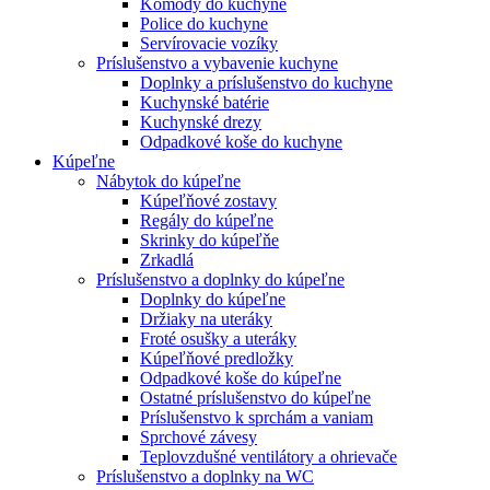
Komody do kuchyne
Police do kuchyne
Servírovacie vozíky
Príslušenstvo a vybavenie kuchyne
Doplnky a príslušenstvo do kuchyne
Kuchynské batérie
Kuchynské drezy
Odpadkové koše do kuchyne
Kúpeľne
Nábytok do kúpeľne
Kúpeľňové zostavy
Regály do kúpeľne
Skrinky do kúpeľňe
Zrkadlá
Príslušenstvo a doplnky do kúpeľne
Doplnky do kúpeľne
Držiaky na uteráky
Froté osušky a uteráky
Kúpeľňové predložky
Odpadkové koše do kúpeľne
Ostatné príslušenstvo do kúpeľne
Príslušenstvo k sprchám a vaniam
Sprchové závesy
Teplovzdušné ventilátory a ohrievače
Príslušenstvo a doplnky na WC