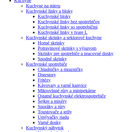
Kuchyne
Kuchyne na mieru
Kuchynské linky a bloky
Kuchynské bloky
Kuchynské linky bez spotrebičov
Kuchynské linky so spotrebičmi
Kuchynské linky v tvare L
Kuchynské skrinky a sektorové kuchyne
Horné skrinky
Potravinové skrinky s výsuvom
Skrinky pre spotrebiče a pracovné dosky
Spodné skrinky
Kuchynské spotrebiče
Chladničky a mrazničky
Digestory
Fritézy
Kávovary a varné kanvice
Mikrovlnné rúry a minipekárne
Ostatné kuchynské elektrospotrebiče
Šejkre a mixéry
Sporáky a rúry
Toustovače a grily
Umývačky riadu
Varné dosky
Kuchynský nábytok