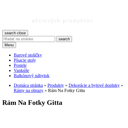
search
close
search
Menu
Barové stoličky
Písacie stoly
Postele
Vankúše
Balkónový nábytok
Domáca stránka
»
Produkty
»
Dekorácie a bytové doplnky
»
Rámy na obrazy
»
Rám Na Fotky Gitta
Rám Na Fotky Gitta