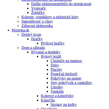
Dalšie elektrospotrebiče do domácnosti
Vysávače
Žehličky
Kúrenie, ventilátory a elektrické krby
Starostlivosť o vlasy
Zábavná elektronika
Heureka.sk
Detský tovar
Hračky
Plyšové hračky
Dom a záhrada
Bývanie a doplnky
Bytový textil
Chrániče na matrace
Deky
Plachty
Posteľná bielizeň
Prikrývky na spanie
Sety prikrývok a vankúšov
Uteráky
Vankúše
Koberce a koberčeky
Kúpeľňa
Stojany na kefky
Osvetlenie