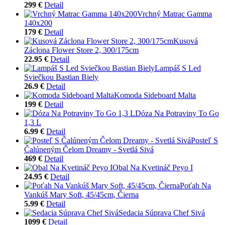
299 €
Detail
Vrchný Matrac Gamma
140x200
179 €
Detail
Kusová
Záclona Flower Store 2, 300/175cm
22.95 €
Detail
Lampáš S Led
Sviečkou Bastian Biely
26.9 €
Detail
Komoda Sideboard Malta
199 €
Detail
Dóza Na Potraviny To Go
1,3 L
6.99 €
Detail
Posteľ S
Čalúneným Čelom Dreamy - Svetlá Sivá
469 €
Detail
Obal Na Kvetináč Peyo I
24.95 €
Detail
Poťah Na
Vankúš Mary Soft, 45/45cm, Čierna
5.99 €
Detail
Sedacia Súprava Chef Sivá
1099 €
Detail