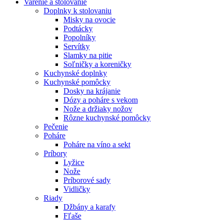
Varenie a stolovanie
Doplnky k stolovaniu
Misky na ovocie
Podtácky
Popolníky
Servítky
Slamky na pitie
Soľničky a koreničky
Kuchynské doplnky
Kuchynské pomôcky
Dosky na krájanie
Dózy a poháre s vekom
Nože a držiaky nožov
Rôzne kuchynské pomôcky
Pečenie
Poháre
Poháre na víno a sekt
Príbory
Lyžice
Nože
Príborové sady
Vidličky
Riady
Džbány a karafy
Fľaše