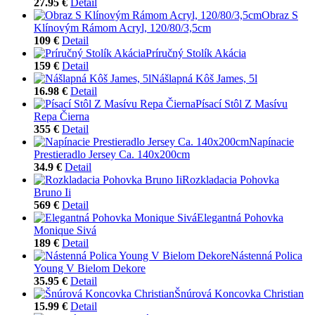
27.95 €
Detail
Obraz S
Klínovým Rámom Acryl, 120/80/3,5cm
109 €
Detail
Príručný Stolík Akácia
159 €
Detail
Nášlapná Kôš James, 5l
16.98 €
Detail
Písací Stôl Z Masívu
Repa Čierna
355 €
Detail
Napínacie
Prestieradlo Jersey Ca. 140x200cm
34.9 €
Detail
Rozkladacia Pohovka
Bruno Ii
569 €
Detail
Elegantná Pohovka
Monique Sivá
189 €
Detail
Nástenná Polica
Young V Bielom Dekore
35.95 €
Detail
Šnúrová Koncovka Christian
15.99 €
Detail