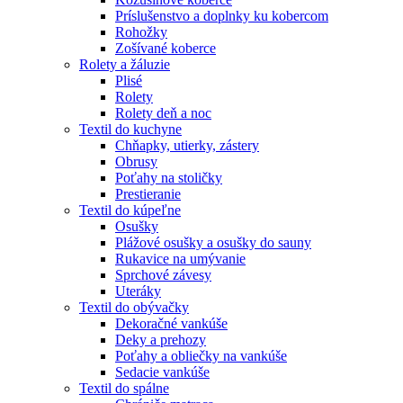
Príslušenstvo a doplnky ku kobercom
Rohožky
Zošívané koberce
Rolety a žáluzie
Plisé
Rolety
Rolety deň a noc
Textil do kuchyne
Chňapky, utierky, zástery
Obrusy
Poťahy na stoličky
Prestieranie
Textil do kúpeľne
Osušky
Plážové osušky a osušky do sauny
Rukavice na umývanie
Sprchové závesy
Uteráky
Textil do obývačky
Dekoračné vankúše
Deky a prehozy
Poťahy a obliečky na vankúše
Sedacie vankúše
Textil do spálne