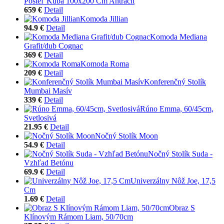
Posteľ Kuba 100x200 Cm Antracit
659 €
Detail
Komoda Jillian
94.9 €
Detail
Komoda Mediana
Grafit/dub Cognac
369 €
Detail
Komoda Roma
209 €
Detail
Konferenčný Stolík
Mumbai Masív
339 €
Detail
Rúno Emma, 60/45cm,
Svetlosivá
21.95 €
Detail
Nočný Stolík Moon
54.9 €
Detail
Nočný Stolík Suda -
Vzhľad Betónu
69.9 €
Detail
Univerzálny Nôž Joe, 17,5
Cm
1.69 €
Detail
Obraz S
Klínovým Rámom Liam, 50/70cm