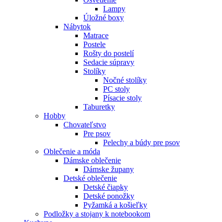
Lampy
Úložné boxy
Nábytok
Matrace
Postele
Rošty do postelí
Sedacie súpravy
Stolíky
Nočné stolíky
PC stoly
Písacie stoly
Taburetky
Hobby
Chovateľstvo
Pre psov
Pelechy a búdy pre psov
Oblečenie a móda
Dámske oblečenie
Dámske župany
Detské oblečenie
Detské čiapky
Detské ponožky
Pyžamká a košieľky
Podložky a stojany k notebookom