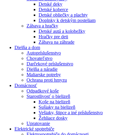
Detské deky
Detské koberce
Detské obliečky a plachty
Doplnky k detským posteliam
Zábava a hračky
Detské autá a kolobežky
Hračky pre deti
Zábava na záhrade
Dielňa a dom
Autopríslušenstvo
Chovateľstvo
Darčekové príslušenstvo
Dielňa a náradie
Maliarske potreby
Ochrana proti hmyzu
Domácnosť
Odpadkové koše
Starostlivosť o bielizeň
Koše na bielizeň
Sušiaky na bielizeň
Vešiaky, štipce a iné príslušenstvo
Žehliace dosky
Upratovanie
Elektrické spotrebiče
Elektrospotrebiče do domácnosti