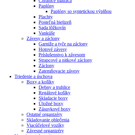
Chrániče matraca
Paplóny
Paplóny so syntetickou výplňou
Plachty
Posteľná bielizeň
Sada lôžkovín
Vankúše
Závesy a záclony
Garniže a tyče na záclony
Hotové závesy
Príslušenstvo k závesom
Strapcové a nitkové záclony
Záclony
Zatemňovacie závesy
Triedenie a úschova
Boxy a košíky
Debny a truhlice
Regálové košíky
Skladacie boxy
Úložné boxy
Zásuvkové boxy
Ostatné organizéry
Skladovanie oblečenia
Viacúčelové vozíky
Závesné organizéry