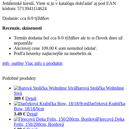
Jedálenské kreslá. Viete si ju v katalógu dohľadať aj pod EAN
kódom: 5713941114624
Dodanie: cca 8-9 týždňov
Recenzie, skúsenosti
Termín dodania bol cca 8-9 týždňov ale to si človek dnes už
nepomôže
Akciovej cene 109.00 € som nemohol odolať.
Podľa heureky najlacnejšie na moebelix.sk
info_outline
Viac info o produkte
Podobné produkty
Barová Stolička Wohnling
Sivá
309 €
Detail
Darčeková Krabička
Bow, 18/18/9cm
3.49 €
Detail
Fleecová Deka
Felix, 150/200cm, Bordová