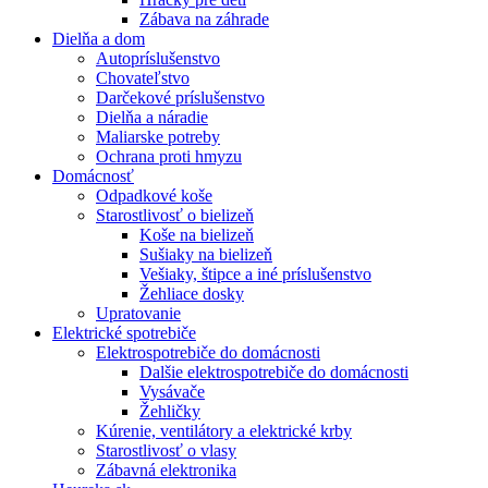
Zábava na záhrade
Dielňa a dom
Autopríslušenstvo
Chovateľstvo
Darčekové príslušenstvo
Dielňa a náradie
Maliarske potreby
Ochrana proti hmyzu
Domácnosť
Odpadkové koše
Starostlivosť o bielizeň
Koše na bielizeň
Sušiaky na bielizeň
Vešiaky, štipce a iné príslušenstvo
Žehliace dosky
Upratovanie
Elektrické spotrebiče
Elektrospotrebiče do domácnosti
Dalšie elektrospotrebiče do domácnosti
Vysávače
Žehličky
Kúrenie, ventilátory a elektrické krby
Starostlivosť o vlasy
Zábavná elektronika