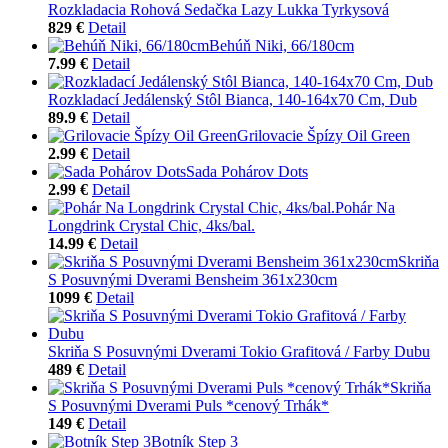
Rozkladacia Rohová Sedačka Lazy Lukka Tyrkysová
829 €
Detail
Behúň Niki, 66/180cm
7.99 €
Detail
Rozkladací Jedálenský Stôl Bianca, 140-164x70 Cm, Dub
89.9 €
Detail
Grilovacie Špízy Oil Green
2.99 €
Detail
Sada Pohárov Dots
2.99 €
Detail
Pohár Na
Longdrink Crystal Chic, 4ks/bal.
14.99 €
Detail
Skriňa
S Posuvnými Dverami Bensheim 361x230cm
1099 €
Detail
Skriňa S Posuvnými Dverami Tokio Grafitová / Farby Dubu
489 €
Detail
Skriňa
S Posuvnými Dverami Puls *cenový Trhák*
149 €
Detail
Botník Step 3