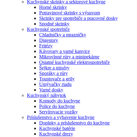
Kuchynské skrinky a sektorové kuchyne
Horné skrinky
Potravinové skrinky s výsuvom
Skrinky pre spotrebiče a pracovné dosky
Spodné skrinky
Kuchynské spotrebiče
Chladničky a mrazničky
Digestory
Fritézy
Kávovary a varné kanvice
Mikrovlnné rúry a minipekárne
Ostatné kuchynské elektrospotrebiče
Šejkre a mixéry
Sporáky a rúry
Toustovače a grily
Umývačky riadu
Varné dosky
Kuchynský nábytok
Komody do kuchyne
Police do kuchyne
Servírovacie vozíky
Príslušenstvo a vybavenie kuchyne
Doplnky a príslušenstvo do kuchyne
Kuchynské batérie
Kuchynské drezy