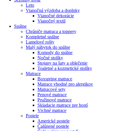
Leto
Vianočná výzdoba a doplnky
Vianočné dekorácie
Vianočný textil
Spálne
Chrániče matraca a toppery
Kompletné spálne
Lamelové rošty
Malý nábytok do spálne
Komody do spálne
Nočné stolíky
Stojany na šaty a oblečenie
Toaletné a kozmetické stolíky
Matrace
Boxspring matrace
Matrace vhodné pro alergikov
Matracové sety
Penové matrace
Pružinové matrace
Skladacie matrace pre hostí
Vrchné matrace
Postele
Americké postele
Čalúnené postele