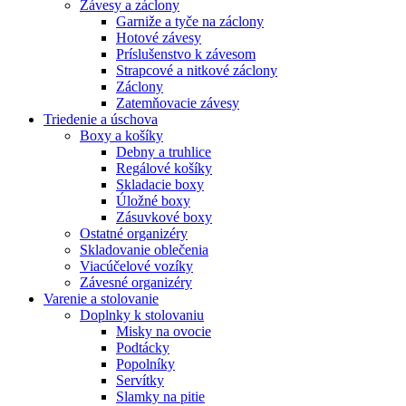
Závesy a záclony
Garniže a tyče na záclony
Hotové závesy
Príslušenstvo k závesom
Strapcové a nitkové záclony
Záclony
Zatemňovacie závesy
Triedenie a úschova
Boxy a košíky
Debny a truhlice
Regálové košíky
Skladacie boxy
Úložné boxy
Zásuvkové boxy
Ostatné organizéry
Skladovanie oblečenia
Viacúčelové vozíky
Závesné organizéry
Varenie a stolovanie
Doplnky k stolovaniu
Misky na ovocie
Podtácky
Popolníky
Servítky
Slamky na pitie