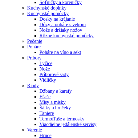
Soľničky a koreničky
Kuchynské doplnky
Kuchynské pomôcky
Dosky na krájanie
Dózy a poháre s vekom
Nože a držiaky nožov
Rôzne kuchynské pomôcky
Pečenie
Poháre
Poháre na víno a sekt
Príbory
Lyžice
Nože
Príborové sady
Vidličky
Riady
Džbány a karafy
Fľaše
Misy a misky
Šálky a hrnčeky
Taniere
Termofľaše a termosky
Viacdielne jedálenské servisy
Varenie
Hrnce