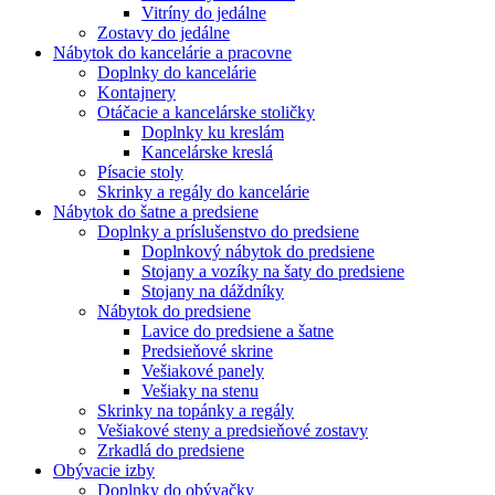
Vitríny do jedálne
Zostavy do jedálne
Nábytok do kancelárie a pracovne
Doplnky do kancelárie
Kontajnery
Otáčacie a kancelárske stoličky
Doplnky ku kreslám
Kancelárske kreslá
Písacie stoly
Skrinky a regály do kancelárie
Nábytok do šatne a predsiene
Doplnky a príslušenstvo do predsiene
Doplnkový nábytok do predsiene
Stojany a vozíky na šaty do predsiene
Stojany na dáždníky
Nábytok do predsiene
Lavice do predsiene a šatne
Predsieňové skrine
Vešiakové panely
Vešiaky na stenu
Skrinky na topánky a regály
Vešiakové steny a predsieňové zostavy
Zrkadlá do predsiene
Obývacie izby
Doplnky do obývačky