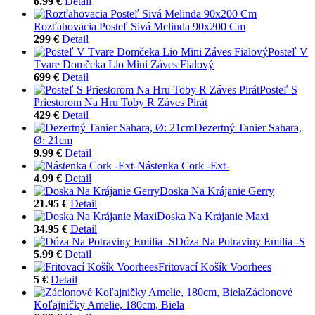
6.99 €
Detail
Rozťahovacia Posteľ Sivá Melinda 90x200 Cm
299 €
Detail
Posteľ V
Tvare Domčeka Lio Mini Záves Fialový
699 €
Detail
Posteľ S
Priestorom Na Hru Toby R Záves Pirát
429 €
Detail
Dezertný Tanier Sahara,
Ø: 21cm
9.99 €
Detail
Nástenka Cork -Ext-
4.99 €
Detail
Doska Na Krájanie Gerry
21.95 €
Detail
Doska Na Krájanie Maxi
34.95 €
Detail
Dóza Na Potraviny Emilia -S
5.99 €
Detail
Fritovací Košík Voorhees
5 €
Detail
Záclonové
Koľajničky Amelie, 180cm, Biela