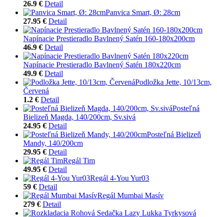
26.9 €
Detail
Panvica Smart, Ø: 28cm
27.95 €
Detail
Napínacie Prestieradlo Bavlnený Satén 160-180x200cm
46.9 €
Detail
Napínacie Prestieradlo Bavlnený Satén 180x220cm
49.9 €
Detail
Podložka Jette, 10/13cm,
Červená
1.2 €
Detail
Posteľná
Bielizeň Magda, 140/200cm, Sv.sivá
24.95 €
Detail
Posteľná Bielizeň
Mandy, 140/200cm
29.95 €
Detail
Regál Tim
49.95 €
Detail
Regál 4-You Yur03
59 €
Detail
Regál Mumbai Masív
279 €
Detail