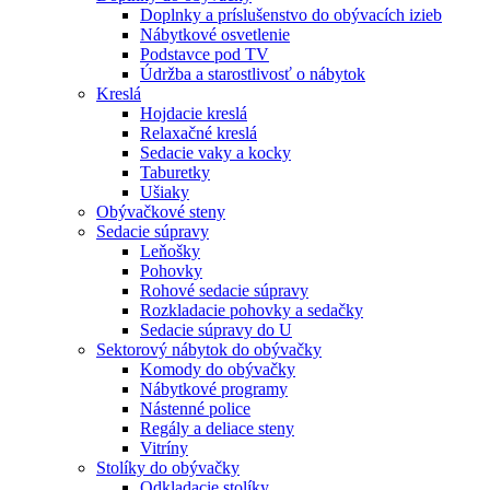
Doplnky a príslušenstvo do obývacích izieb
Nábytkové osvetlenie
Podstavce pod TV
Údržba a starostlivosť o nábytok
Kreslá
Hojdacie kreslá
Relaxačné kreslá
Sedacie vaky a kocky
Taburetky
Ušiaky
Obývačkové steny
Sedacie súpravy
Leňošky
Pohovky
Rohové sedacie súpravy
Rozkladacie pohovky a sedačky
Sedacie súpravy do U
Sektorový nábytok do obývačky
Komody do obývačky
Nábytkové programy
Nástenné police
Regály a deliace steny
Vitríny
Stolíky do obývačky
Odkladacie stolíky