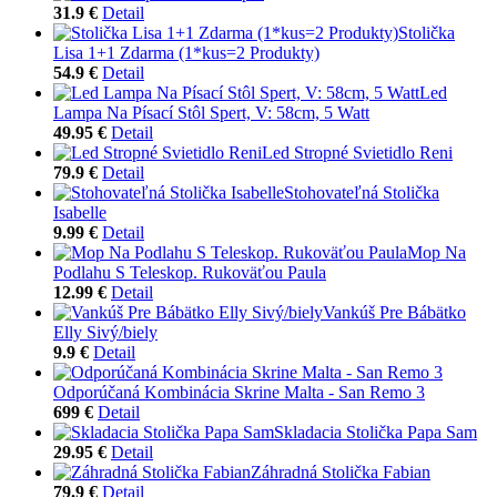
31.9 €
Detail
Stolička
Lisa 1+1 Zdarma (1*kus=2 Produkty)
54.9 €
Detail
Led
Lampa Na Písací Stôl Spert, V: 58cm, 5 Watt
49.95 €
Detail
Led Stropné Svietidlo Reni
79.9 €
Detail
Stohovateľná Stolička
Isabelle
9.99 €
Detail
Mop Na
Podlahu S Teleskop. Rukoväťou Paula
12.99 €
Detail
Vankúš Pre Bábätko
Elly Sivý/biely
9.9 €
Detail
Odporúčaná Kombinácia Skrine Malta - San Remo 3
699 €
Detail
Skladacia Stolička Papa Sam
29.95 €
Detail
Záhradná Stolička Fabian
79.9 €
Detail