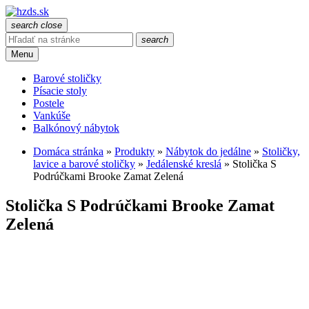
search
close
search
Menu
Barové stoličky
Písacie stoly
Postele
Vankúše
Balkónový nábytok
Domáca stránka
»
Produkty
»
Nábytok do jedálne
»
Stoličky,
lavice a barové stoličky
»
Jedálenské kreslá
»
Stolička S
Podrúčkami Brooke Zamat Zelená
Stolička S Podrúčkami Brooke Zamat
Zelená