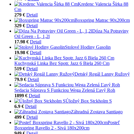
Kredenc Valencia Šírka 88
Cm
279 €
Detail
Boxspring Matrac 90x200cm
329 €
Detail
Dóza Na Potraviny
Oil Green - L, 1,2l
17.98 €
Detail
Stolové Hodiny Gasolin
19.98 €
Detail
Kuchynská Linka Bez Spotr. Jazz 6 Biela 260 Cm
519 €
Detail
Detský Regál Lanny Ružový
79.9 €
Detail
Sedacia Súprava S Funkciou Wega Zelená Ľavý Roh
1899 €
Detail
Úložný Box Stckholm S
6.9 €
Detail
Záhradná Zostava Santiago
499 €
Detail
Posteľ
Boxspring Ravello 2 - Sivá 180x200cm
949 €
Detail