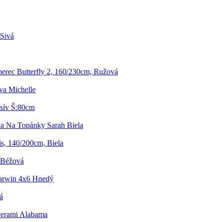
Sivá
erec Butterfly 2, 160/230cm, Ružová
va Michelle
asív Š:80cm
a Na Topánky Sarah Biela
is, 140/200cm, Biela
a Béžová
arwin 4x6 Hnedý
á
verami Alabama