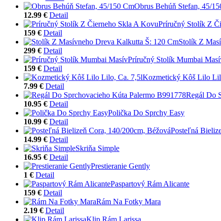
Obrus Behúň Stefan, 45/1
12.99 €
Detail
Príručný Stolík Z 
159 €
Detail
Stolík Z Mas
299 €
Detail
Príručný Stolík Mumbai Masí
159 €
Detail
Kozmetický Kôš Lilo Lilo
7.99 €
Detail
Regál Do 
10.95 €
Detail
Polička Do Sprchy Easy
10.99 €
Detail
Posteľná Bieli
14.99 €
Detail
Skriňa Simple
16.95 €
Detail
Prestieranie Gently
1 €
Detail
Paspartový Rám Alicante
159 €
Detail
Rám Na Fotky Mara
2.19 €
Detail
Klip Rám Larissa