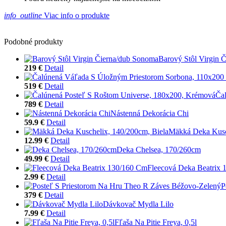
info_outline
Viac info o produkte
Podobné produkty
Barový Stôl Virgin 
219 €
Detail
519 €
Detail
Ča
789 €
Detail
Nástenná Dekorácia Chi
59.9 €
Detail
Mäkká Deka Kusch
12.99 €
Detail
Deka Chelsea, 170/260cm
49.99 €
Detail
Fleecová Deka Beatrix
2.99 €
Detail
P
379 €
Detail
Dávkovač Mydla Lilo
7.99 €
Detail
Fľaša Na Pitie Freya, 0,5l