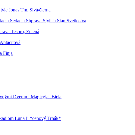
týle Jonas Tm. Sivá/čierna
acia Sedacia Súprava Stylish Stan Svetlosivá
rava Tesoro, Zelená
Antacitová
 Finja
uvnými Dverami Magicglas Biela
kadlom Luna Ii *cenový Trhák*