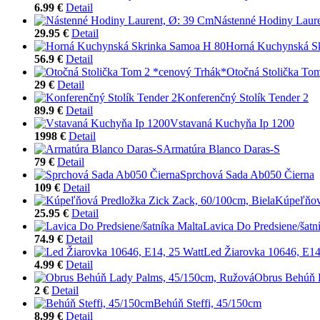
6.99 €
Detail
Nástenné Hodiny Laur
29.95 €
Detail
Horná Kuchynská S
56.9 €
Detail
Otočná Stolička To
29 €
Detail
Konferenčný Stolík Tender 2
89.9 €
Detail
Vstavaná Kuchyňa Ip 1200
1998 €
Detail
Armatúra Blanco Daras-S
79 €
Detail
Sprchová Sada Ab050 Čierna
109 €
Detail
Kúpeľňová
25.95 €
Detail
Lavica Do Predsiene/šatn
74.9 €
Detail
Led Žiarovka 10646, E14
4.99 €
Detail
Obrus Behúň 
2 €
Detail
Behúň Steffi, 45/150cm
8.99 €
Detail