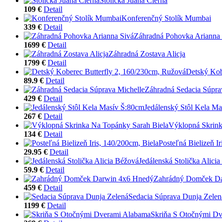
Stolička Juana Čierna
109 €
Detail
Konferenčný Stolík Mumbai
339 €
Detail
Záhradná Pohovka Arianna 
1699 €
Detail
Záhradná Zostava Alicja
1799 €
Detail
Detský Kob
89.9 €
Detail
Záhradná Sedacia Súpra
429 €
Detail
Jedálenský Stôl Kela M
267 €
Detail
Výklopná Skrink
134 €
Detail
Posteľná Bielizeň Ir
29.95 €
Detail
Jedálenská Stolička Alici
59.9 €
Detail
Zahrádný Domček D
459 €
Detail
Sedacia Súprava Dunja Zelen
1199 €
Detail
Skriňa S Otočnými D