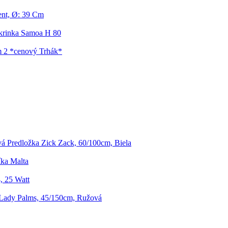
ent, Ø: 39 Cm
krinka Samoa H 80
m 2 *cenový Trhák*
 Predložka Zick Zack, 60/100cm, Biela
íka Malta
, 25 Watt
Lady Palms, 45/150cm, Ružová