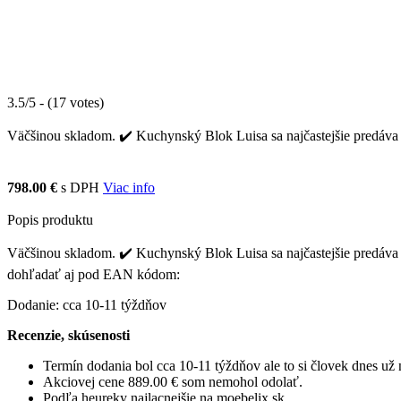
3.5/5 - (17 votes)
Väčšinou skladom. ✔️ Kuchynský Blok Luisa sa najčastejšie predáva 
798.00 €
s DPH
Viac info
Popis produktu
Väčšinou skladom. ✔️ Kuchynský Blok Luisa sa najčastejšie predáva 
dohľadať aj pod EAN kódom:
Dodanie: cca 10-11 týždňov
Recenzie, skúsenosti
Termín dodania bol cca 10-11 týždňov ale to si človek dnes u
Akciovej cene 889.00 € som nemohol odolať.
Podľa heureky najlacnejšie na moebelix.sk