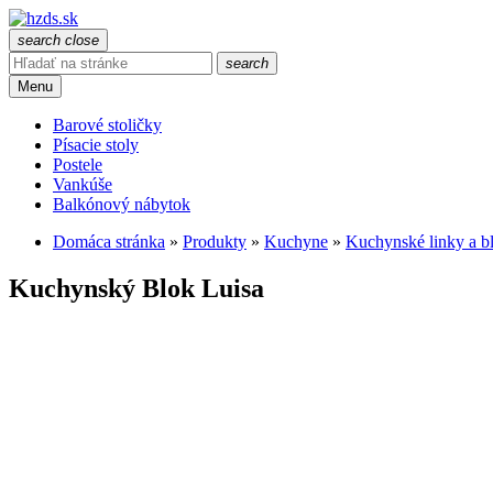
search
close
search
Menu
Barové stoličky
Písacie stoly
Postele
Vankúše
Balkónový nábytok
Domáca stránka
»
Produkty
»
Kuchyne
»
Kuchynské linky a b
Kuchynský Blok Luisa