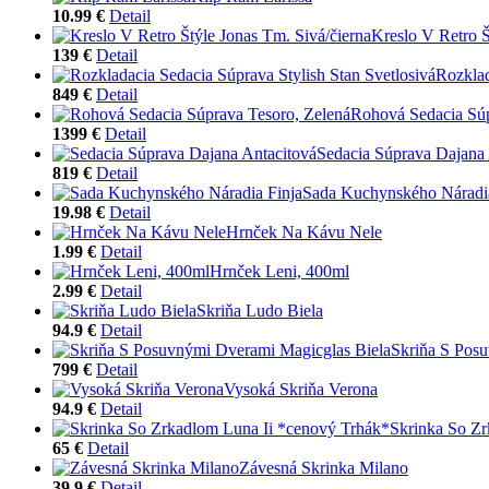
10.99 €
Detail
Kreslo V Retro Š
139 €
Detail
Rozklad
849 €
Detail
Rohová Sedacia Súp
1399 €
Detail
Sedacia Súprava Dajana 
819 €
Detail
Sada Kuchynského Náradia
19.98 €
Detail
Hrnček Na Kávu Nele
1.99 €
Detail
Hrnček Leni, 400ml
2.99 €
Detail
Skriňa Ludo Biela
94.9 €
Detail
Skriňa S Pos
799 €
Detail
Vysoká Skriňa Verona
94.9 €
Detail
Skrinka So Zr
65 €
Detail
Závesná Skrinka Milano
39.9 €
Detail