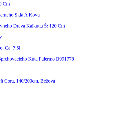
50 Cm
Čierneho Skla A Kovu
ívneho Dreva Kalkutta Š: 120 Cm
v
, Ca. 7,5l
Sprchovacieho Kúta Palermo B991778
zeň Cora, 140/200cm, Béžová