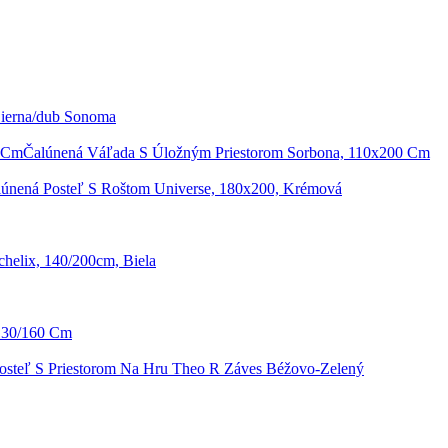
Čierna/dub Sonoma
Čalúnená Váľada S Úložným Priestorom Sorbona, 110x200 Cm
lúnená Posteľ S Roštom Universe, 180x200, Krémová
elix, 140/200cm, Biela
 130/160 Cm
osteľ S Priestorom Na Hru Theo R Záves Béžovo-Zelený