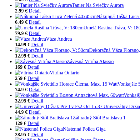
Tanier Na Sviečky Aurora
2.99 €
Detail
Nákupná Taška Luca
6.49 €
Detail
Umelá Rastina Tráva, V: 1
79.9 €
Detail
Váza Andrea
14.99 €
Detail
Dekoračná Váza Florano
12.99 €
Detail
Závesná Vitrína Alassio
169 €
Detail
Vitrína Ontario
259 €
Detail
Vonkajšie 
74.9 €
Detail
Vonkajš
32.95 €
Detail
Univerzálny Držia
44.9 €
Detail
Záhradný Stôl Bratislava 1
129 €
Detail
Nástenná Polica Giga
28.95 €
Detail