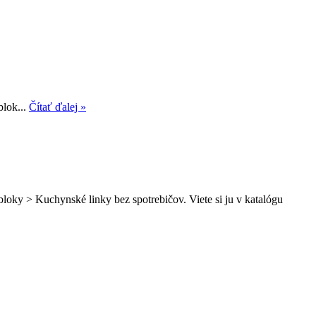
blok...
Čítať ďalej »
oky > Kuchynské linky bez spotrebičov. Viete si ju v katalógu