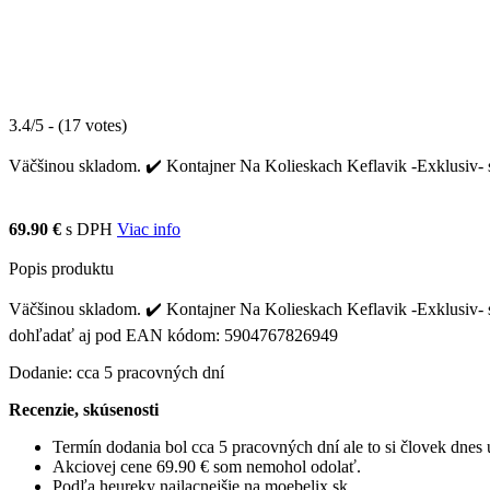
3.4/5 - (17 votes)
Väčšinou skladom. ✔️ Kontajner Na Kolieskach Keflavik -Exklusiv- sa
69.90 €
s DPH
Viac info
Popis produktu
Väčšinou skladom. ✔️ Kontajner Na Kolieskach Keflavik -Exklusiv- sa 
dohľadať aj pod EAN kódom: 5904767826949
Dodanie: cca 5 pracovných dní
Recenzie, skúsenosti
Termín dodania bol cca 5 pracovných dní ale to si človek dne
Akciovej cene 69.90 € som nemohol odolať.
Podľa heureky najlacnejšie na moebelix.sk