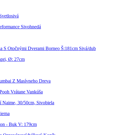
Svetlosivá
erformance Sivohnedá
ňa S Otočnými Dverami Borneo Š:181cm Sivá/dub
pri, Ø: 27cm
Mumbai Z Masívneho Dreva
Pooh Vrátane Vankúša
í Naime, 30/50cm, Sivobiela
ierna
on - Buk V: 179cm