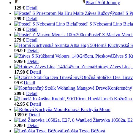
Písací Stôl Johnny
129 €
Detail
Posteľ S P
299 €
Detail
Posteľ S Nebesami Lino Biela
739 €
Detail
Posteľ Z Masívu Merc
279 €
Detail
Horná Kuchynská S
99.9 €
Detail
Záves S Kr
9.99 €
Detail
Hotový Záves Lina,
17.98 €
Detail
Otočná Stolička Dea Tmav
99 €
Detail
Konferenčný
209 €
Detail
Umelá Kožušina 
42.95 €
Detail
Rohová Kuchyňa Moon
1399 €
Detail
Led Žiarovka 10582a, E2
3.99 €
Detail
Leňoška Tessa Béžová