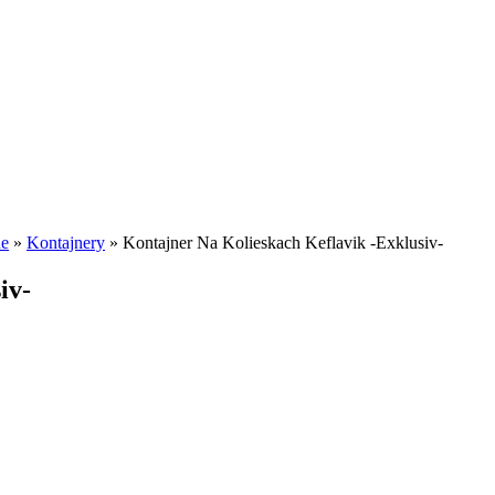
ne
»
Kontajnery
»
Kontajner Na Kolieskach Keflavik -Exklusiv-
iv-