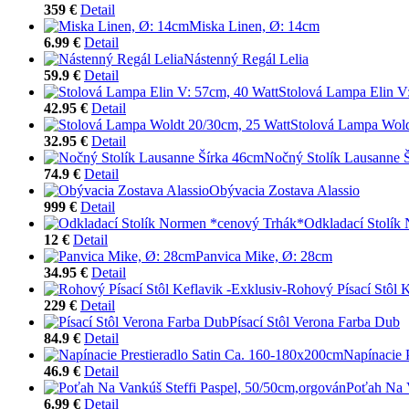
359 €
Detail
Miska Linen, Ø: 14cm
6.99 €
Detail
Nástenný Regál Lelia
59.9 €
Detail
Stolová Lampa Elin V
42.95 €
Detail
Stolová Lampa Wold
32.95 €
Detail
Nočný Stolík Lausanne 
74.9 €
Detail
Obývacia Zostava Alassio
999 €
Detail
Odkladací Stolík
12 €
Detail
Panvica Mike, Ø: 28cm
34.95 €
Detail
Rohový Písací Stôl K
229 €
Detail
Písací Stôl Verona Farba Dub
84.9 €
Detail
Napínacie 
46.9 €
Detail
Poťah Na V
6.99 €
Detail