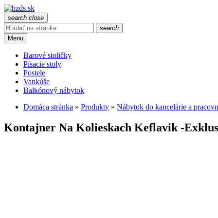
search
close
search
Menu
Barové stoličky
Písacie stoly
Postele
Vankúše
Balkónový nábytok
Domáca stránka
»
Produkty
»
Nábytok do kancelárie a pracov
Kontajner Na Kolieskach Keflavik -Exklus