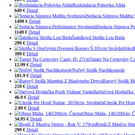
Rozkladacia Pohovka Alida
649 €
Detail
Sedacia Súprava Malibu 
1499 €
Detail
Sedacia Súprava P
1149 €
Detail
Šatníková Skriňa Lou Biela
299 €
Detail
Skri
399 €
Detail
Tanier Na Cestoviny Ca
12.99 €
Detail
Nočný Stolík Nachtkonsole
181.9 €
Detail
Barový Stolík 
259 €
Detail
Sieťová Hojdačka 
46.9 €
Detail
Uterák Pre Host
2.99 €
Detail
Obrus Malia, 140/200cm, Č
34.95 €
Detail
Regál Z Masívu Sim
299 €
Detail