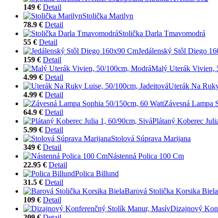
149 €
Detail
Stolička Marilyn
78.9 €
Detail
Stolička Darla Tmavomodrá
55 €
Detail
Jedálenský Stôl Diego 1
159 €
Detail
Malý Uterák Vivien,
4.99 €
Detail
Uterák Na Ruky
4.99 €
Detail
Závesná Lampa S
64.9 €
Detail
Plátaný Koberec Juli
5.99 €
Detail
Stolová Súprava Marijana
349 €
Detail
Nástenná Polica 100 Cm
22.95 €
Detail
Polica Billund
31.5 €
Detail
Barová Stolička Korsika Biela
109 €
Detail
Dizajnový Konf
209 €
Detail