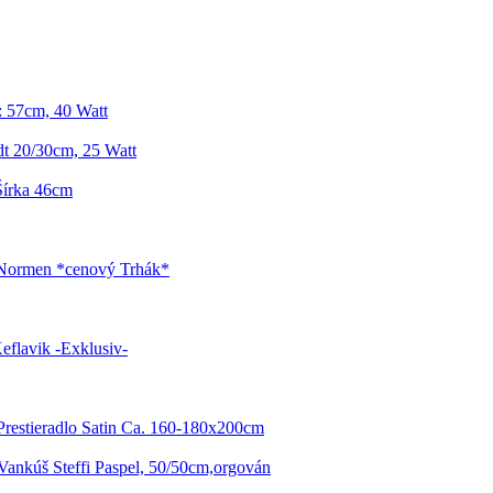
: 57cm, 40 Watt
t 20/30cm, 25 Watt
Šírka 46cm
 Normen *cenový Trhák*
eflavik -Exklusiv-
Prestieradlo Satin Ca. 160-180x200cm
ankúš Steffi Paspel, 50/50cm,orgován