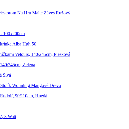
riestorom Na Hru Malte Záves Ružový
i - 100x200cm
krinka Alba Hgh 50
úžkami Velours, 140/245cm, Piesková
 140/245cm, Zelená
á Sivá
 Stolík Wohnling Mangové Drevo
Rudolf, 90/110cm, Hnedá
7, 8 Watt