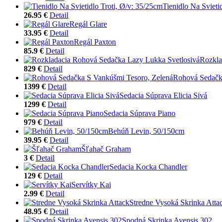
Tienidlo Na Svieti
26.95 €
Detail
Regál Glare
33.95 €
Detail
Regál Paxton
85.9 €
Detail
Rozkla
829 €
Detail
Rohová Sedačk
1399 €
Detail
Sedacia Súprava Elicia Sivá
1299 €
Detail
Sedacia Súprava Piano
979 €
Detail
Behúň Levin, 50/150cm
39.95 €
Detail
Šľahač Graham
3 €
Detail
Sedacia Kocka Chandler
129 €
Detail
Servítky Kai
2.99 €
Detail
Stredne Vysoká Skrinka Atta
48.95 €
Detail
Spodná Skrinka Avensis 302