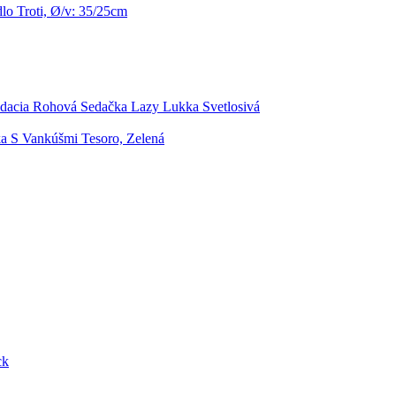
dlo Troti, Ø/v: 35/25cm
dacia Rohová Sedačka Lazy Lukka Svetlosivá
a S Vankúšmi Tesoro, Zelená
ck