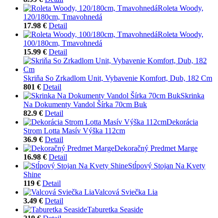
Roleta Woody,
120/180cm, Tmavohnedá
17.98 €
Detail
Roleta Woody,
100/180cm, Tmavohnedá
15.99 €
Detail
Skriňa So Zrkadlom Unit, Vybavenie Komfort, Dub, 182 Cm
801 €
Detail
Skrinka
Na Dokumenty Vandol Šírka 70cm Buk
82.9 €
Detail
Dekorácia
Strom Lotta Masív Výška 112cm
36.9 €
Detail
Dekoračný Predmet Marge
16.98 €
Detail
Stĺpový Stojan Na Kvety
Shine
119 €
Detail
Valcová Sviečka Lia
3.49 €
Detail
Taburetka Seaside