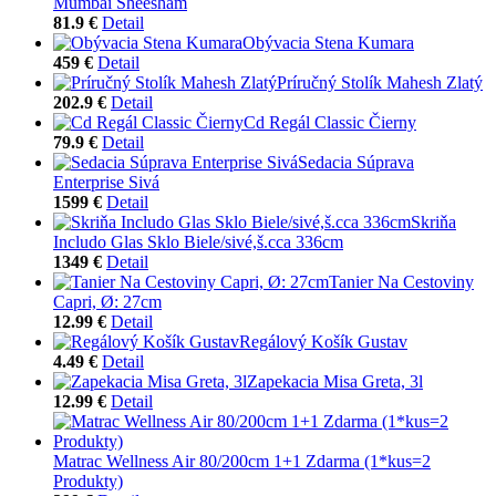
Mumbai Sheesham
81.9 €
Detail
Obývacia Stena Kumara
459 €
Detail
Príručný Stolík Mahesh Zlatý
202.9 €
Detail
Cd Regál Classic Čierny
79.9 €
Detail
Sedacia Súprava
Enterprise Sivá
1599 €
Detail
Skriňa
Includo Glas Sklo Biele/sivé,š.cca 336cm
1349 €
Detail
Tanier Na Cestoviny
Capri, Ø: 27cm
12.99 €
Detail
Regálový Košík Gustav
4.49 €
Detail
Zapekacia Misa Greta, 3l
12.99 €
Detail
Matrac Wellness Air 80/200cm 1+1 Zdarma (1*kus=2
Produkty)