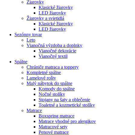
Žiarovky
Klasické žiarovky
LED žiarovky
Žiarovky a svietidlá
Klasické žiarovky
LED žiarovky
Sezónny tovar
Leto
Vianočná výzdoba a doplnky
Vianočné dekorácie
Vianočný textil
Spálne
Chrániče matraca a toppery
Kompletné spálne
Lamelové rošty
Malý nábytok do spálne
Komody do spálne
Nočné stolíky
Stojany na šaty a oblečenie
Toaletné a kozmetické stolíky
Matrace
Boxspring matrace
Matrace vhodné pro alergikov
Matracové sety
Penové matrace