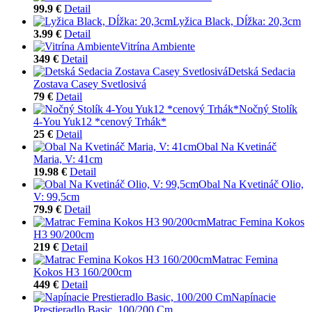
99.9 €
Detail
Lyžica Black, Dĺžka: 20,3cm
3.99 €
Detail
Vitrína Ambiente
349 €
Detail
Detská Sedacia
Zostava Casey Svetlosivá
79 €
Detail
Nočný Stolík
4-You Yuk12 *cenový Trhák*
25 €
Detail
Obal Na Kvetináč
Maria, V: 41cm
19.98 €
Detail
Obal Na Kvetináč Olio,
V: 99,5cm
79.9 €
Detail
Matrac Femina Kokos
H3 90/200cm
219 €
Detail
Matrac Femina
Kokos H3 160/200cm
449 €
Detail
Napínacie
Prestieradlo Basic, 100/200 Cm