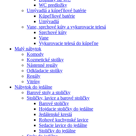
WC predložky
Umývadlá a kúpeľňové batérie
Kúpeľňové batérie
Umývadlá
Vane, sprchové kúty a vykurovacie telesá
Sprchové kúty
Vane
Vykurovacie telesá do kúpeľne
Malý nábytok
Komody
Kozmetické stolíky
Nástenné regály
Odkladacie stolíky
Regály
Vitríny
Nábytok do jedálne
Barové stoly a stoličky
Stoličky, lavice a barové stoličky
Barové stoličky
Hojdacie stoličky do jedálne
Jedálenské kreslá
Rohové kuchynské lavice
Sedacie lavice do jedálne
Stoličky do jedálne