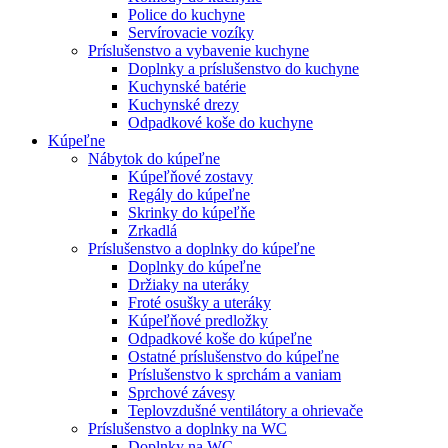
Police do kuchyne
Servírovacie vozíky
Príslušenstvo a vybavenie kuchyne
Doplnky a príslušenstvo do kuchyne
Kuchynské batérie
Kuchynské drezy
Odpadkové koše do kuchyne
Kúpeľne
Nábytok do kúpeľne
Kúpeľňové zostavy
Regály do kúpeľne
Skrinky do kúpeľňe
Zrkadlá
Príslušenstvo a doplnky do kúpeľne
Doplnky do kúpeľne
Držiaky na uteráky
Froté osušky a uteráky
Kúpeľňové predložky
Odpadkové koše do kúpeľne
Ostatné príslušenstvo do kúpeľne
Príslušenstvo k sprchám a vaniam
Sprchové závesy
Teplovzdušné ventilátory a ohrievače
Príslušenstvo a doplnky na WC
Doplnky na WC