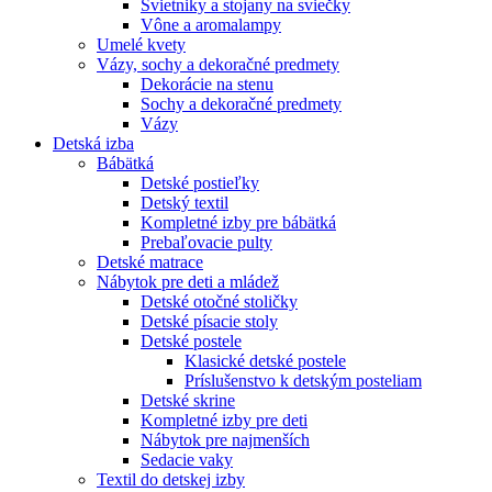
Svietniky a stojany na sviečky
Vône a aromalampy
Umelé kvety
Vázy, sochy a dekoračné predmety
Dekorácie na stenu
Sochy a dekoračné predmety
Vázy
Detská izba
Bábätká
Detské postieľky
Detský textil
Kompletné izby pre bábätká
Prebaľovacie pulty
Detské matrace
Nábytok pre deti a mládež
Detské otočné stoličky
Detské písacie stoly
Detské postele
Klasické detské postele
Príslušenstvo k detským posteliam
Detské skrine
Kompletné izby pre deti
Nábytok pre najmenších
Sedacie vaky
Textil do detskej izby