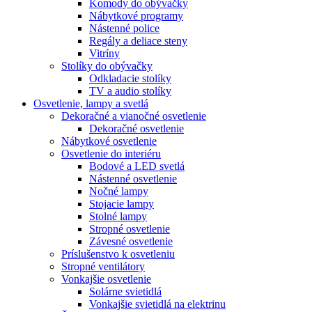
Komody do obývačky
Nábytkové programy
Nástenné police
Regály a deliace steny
Vitríny
Stolíky do obývačky
Odkladacie stolíky
TV a audio stolíky
Osvetlenie, lampy a svetlá
Dekoračné a vianočné osvetlenie
Dekoračné osvetlenie
Nábytkové osvetlenie
Osvetlenie do interiéru
Bodové a LED svetlá
Nástenné osvetlenie
Nočné lampy
Stojacie lampy
Stolné lampy
Stropné osvetlenie
Závesné osvetlenie
Príslušenstvo k osvetleniu
Stropné ventilátory
Vonkajšie osvetlenie
Solárne svietidlá
Vonkajšie svietidlá na elektrinu