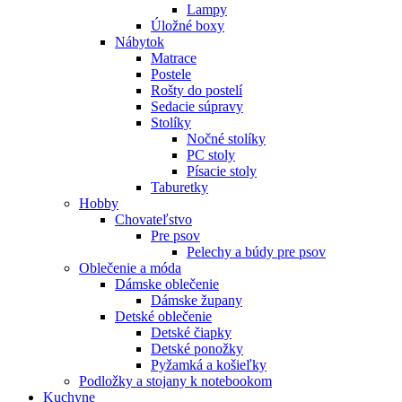
Lampy
Úložné boxy
Nábytok
Matrace
Postele
Rošty do postelí
Sedacie súpravy
Stolíky
Nočné stolíky
PC stoly
Písacie stoly
Taburetky
Hobby
Chovateľstvo
Pre psov
Pelechy a búdy pre psov
Oblečenie a móda
Dámske oblečenie
Dámske župany
Detské oblečenie
Detské čiapky
Detské ponožky
Pyžamká a košieľky
Podložky a stojany k notebookom
Kuchyne