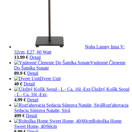
Noha Lampy Inna V:
32cm, E27, 60 Watt
13.99 €
Detail
Vnútorné Členenie
Do Šatníka Sonate
89.9 €
Detail
Dvere Unit
40 €
Detail
Úložný Košík Seoul
- L - Ca. 16l -Ext-
4.99 €
Detail
Rozťahovacia
Sedacia Súprava Natalie, Sivá
499 €
Detail
Rohožka Home
Sweet Home, 40/60cm
8.99 €
Detail