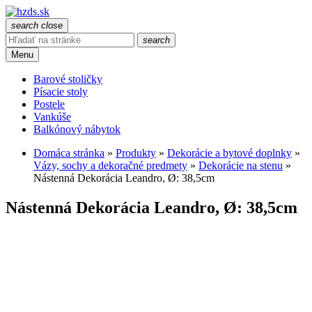
search
close
search
Menu
Barové stoličky
Písacie stoly
Postele
Vankúše
Balkónový nábytok
Domáca stránka
»
Produkty
»
Dekorácie a bytové doplnky
»
Vázy, sochy a dekoračné predmety
»
Dekorácie na stenu
»
Nástenná Dekorácia Leandro, Ø: 38,5cm
Nástenná Dekorácia Leandro, Ø: 38,5cm