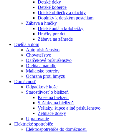
Detské deky
Detské koberce
Detské obliečky a plachty
Doplnky k detským posteliam
Zábava a hračky
Detské autá a kolobežky
Hračky pre deti
Zábava na záhrade
Dielňa a dom
Autopríslušenstvo
Chovateľstvo
Darčekové príslušenstvo
Dielňa a náradie
Maliarske potreby
Ochrana proti hmyzu
Domácnosť
Odpadkové koše
Starostlivosť o bielizeň
Koše na bielizeň
Sušiaky na bielizeň
Vešiaky, štipce a iné príslušenstvo
Žehliace dosky
Upratovanie
Elektrické spotrebiče
Elektrospotrebiče do domácnosti