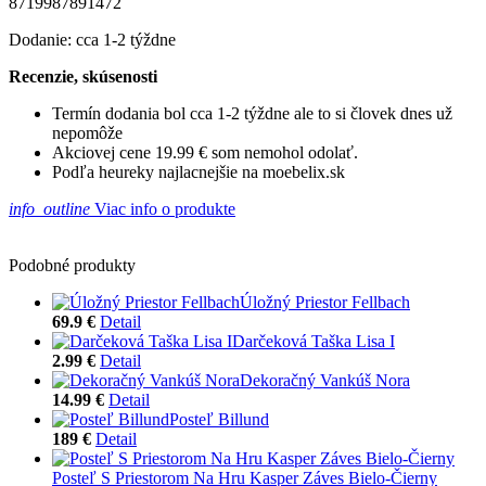
8719987891472
Dodanie: cca 1-2 týždne
Recenzie, skúsenosti
Termín dodania bol cca 1-2 týždne ale to si človek dnes už
nepomôže
Akciovej cene 19.99 € som nemohol odolať.
Podľa heureky najlacnejšie na moebelix.sk
info_outline
Viac info o produkte
Podobné produkty
Úložný Priestor Fellbach
69.9 €
Detail
Darčeková Taška Lisa I
2.99 €
Detail
Dekoračný Vankúš Nora
14.99 €
Detail
Posteľ Billund
189 €
Detail
Posteľ S Priestorom Na Hru Kasper Záves Bielo-Čierny