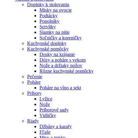
Doplnky k stolovaniu
Misky na ovocie
Podtácky
Popolníky
Servítky
Slamky na pitie
Soľničky a koreničky
Kuchynské doplnky
Kuchynské pomôcky
Dosky na krájanie
Dózy a poháre s vekom
Nože a držiaky nožov
Rôzne kuchynské pomôcky
Pečenie
Poháre
Poháre na víno a sekt
Príbory
Lyžice
Nože
Príborové sady
Vidličky
Riady
Džbány a karafy
Fľaše
Misy a misky