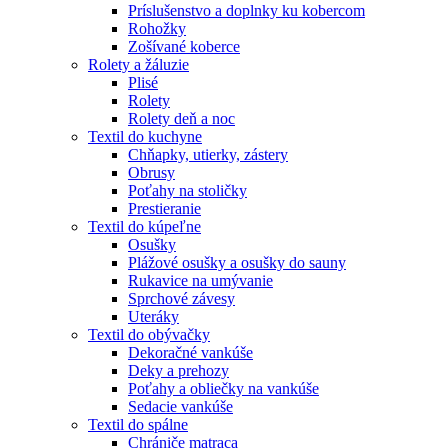
Príslušenstvo a doplnky ku kobercom
Rohožky
Zošívané koberce
Rolety a žáluzie
Plisé
Rolety
Rolety deň a noc
Textil do kuchyne
Chňapky, utierky, zástery
Obrusy
Poťahy na stoličky
Prestieranie
Textil do kúpeľne
Osušky
Plážové osušky a osušky do sauny
Rukavice na umývanie
Sprchové závesy
Uteráky
Textil do obývačky
Dekoračné vankúše
Deky a prehozy
Poťahy a obliečky na vankúše
Sedacie vankúše
Textil do spálne
Chrániče matraca