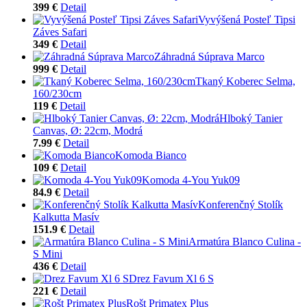
399 €
Detail
Vyvýšená Posteľ Tipsi
Záves Safari
349 €
Detail
Záhradná Súprava Marco
999 €
Detail
Tkaný Koberec Selma,
160/230cm
119 €
Detail
Hlboký Tanier
Canvas, Ø: 22cm, Modrá
7.99 €
Detail
Komoda Bianco
109 €
Detail
Komoda 4-You Yuk09
84.9 €
Detail
Konferenčný Stolík
Kalkutta Masív
151.9 €
Detail
Armatúra Blanco Culina -
S Mini
436 €
Detail
Drez Favum Xl 6 S
221 €
Detail
Rošt Primatex Plus