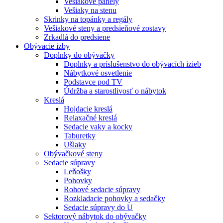
Vešiakové panely
Vešiaky na stenu
Skrinky na topánky a regály
Vešiakové steny a predsieňové zostavy
Zrkadlá do predsiene
Obývacie izby
Doplnky do obývačky
Doplnky a príslušenstvo do obývacích izieb
Nábytkové osvetlenie
Podstavce pod TV
Údržba a starostlivosť o nábytok
Kreslá
Hojdacie kreslá
Relaxačné kreslá
Sedacie vaky a kocky
Taburetky
Ušiaky
Obývačkové steny
Sedacie súpravy
Leňošky
Pohovky
Rohové sedacie súpravy
Rozkladacie pohovky a sedačky
Sedacie súpravy do U
Sektorový nábytok do obývačky