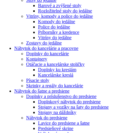
Stoly do jedálne
Barové a zvýšené stoly
Rozložitelné stoly do jedálne
Vitríny, komody a police do jedálne
Komody do jedálne
Police do jedálne
Príborníky a kredence
Vitríny do jedálne
Zostavy do jedálne
Nábytok do kancelárie a pracovne
Doplnky do kancelárie
Kontajnery
Otáčacie a kancelárske stoličky
Doplnky ku kreslám
Kancelárske kreslá
Písacie stoly
Skrinky a regály do kancelárie
Nábytok do šatne a predsiene
Doplnky a príslušenstvo do predsiene
Doplnkový nábytok do predsiene
Stojany a vozíky na šaty do predsiene
Stojany na dáždníky
Nábytok do predsiene
Lavice do predsiene a šatne
Predsieňové skrine