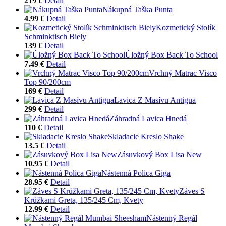
219 €
Detail
Nákupná Taška Punta
4.99 €
Detail
Kozmetický Stolík
Schminktisch Biely
139 €
Detail
Úložný Box Back To School
7.49 €
Detail
Vrchný Matrac Visco
Top 90/200cm
169 €
Detail
Lavica Z Masívu Antigua
299 €
Detail
Záhradná Lavica Hnedá
110 €
Detail
Skladacie Kreslo Shake
13.5 €
Detail
Zásuvkový Box Lisa New
10.95 €
Detail
Nástenná Polica Giga
28.95 €
Detail
Záves S
Krúžkami Greta, 135/245 Cm, Kvety
12.99 €
Detail
Nástenný Regál