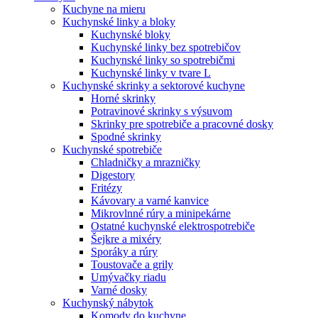
Kuchyne na mieru
Kuchynské linky a bloky
Kuchynské bloky
Kuchynské linky bez spotrebičov
Kuchynské linky so spotrebičmi
Kuchynské linky v tvare L
Kuchynské skrinky a sektorové kuchyne
Horné skrinky
Potravinové skrinky s výsuvom
Skrinky pre spotrebiče a pracovné dosky
Spodné skrinky
Kuchynské spotrebiče
Chladničky a mrazničky
Digestory
Fritézy
Kávovary a varné kanvice
Mikrovlnné rúry a minipekárne
Ostatné kuchynské elektrospotrebiče
Šejkre a mixéry
Sporáky a rúry
Toustovače a grily
Umývačky riadu
Varné dosky
Kuchynský nábytok
Komody do kuchyne