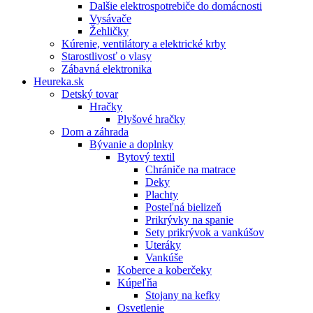
Dalšie elektrospotrebiče do domácnosti
Vysávače
Žehličky
Kúrenie, ventilátory a elektrické krby
Starostlivosť o vlasy
Zábavná elektronika
Heureka.sk
Detský tovar
Hračky
Plyšové hračky
Dom a záhrada
Bývanie a doplnky
Bytový textil
Chrániče na matrace
Deky
Plachty
Posteľná bielizeň
Prikrývky na spanie
Sety prikrývok a vankúšov
Uteráky
Vankúše
Koberce a koberčeky
Kúpeľňa
Stojany na kefky
Osvetlenie