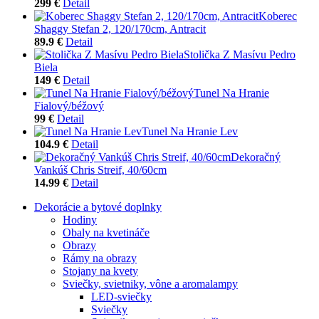
299 €
Detail
Koberec
Shaggy Stefan 2, 120/170cm, Antracit
89.9 €
Detail
Stolička Z Masívu Pedro
Biela
149 €
Detail
Tunel Na Hranie
Fialový/béžový
99 €
Detail
Tunel Na Hranie Lev
104.9 €
Detail
Dekoračný
Vankúš Chris Streif, 40/60cm
14.99 €
Detail
Dekorácie a bytové doplnky
Hodiny
Obaly na kvetináče
Obrazy
Rámy na obrazy
Stojany na kvety
Sviečky, svietniky, vône a aromalampy
LED-sviečky
Sviečky