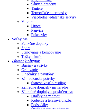
Šálky a hrnčeky
Taniere
Termofľaše a termosky
Viacdielne jedálenské servisy
Varenie
Hrnce
Panvice
Pokrievky
Voľný čas
Funkčné doplnky
Šport
Stanovanie a kempovanie
Tašky a kufre
Záhradný nábytok
Bazény a vírivky
Grilovanie
Slnečníky a pavilóny
Záhradkárske potreby
Starostlivosť o rastliny
Záhradné domčeky na náradie
Záhradné doplnky a príslušenstvo
Hračky na záhradu
Koberce a terasová dlažba
Podsedáky