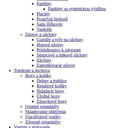
Paplóny
Paplóny so syntetickou výplňou
Plachty
Posteľná bielizeň
Sada lôžkovín
Vankúše
Závesy a záclony
Garniže a tyče na záclony
Hotové závesy
Príslušenstvo k závesom
Strapcové a nitkové záclony
Záclony
Zatemňovacie závesy
Triedenie a úschova
Boxy a košíky
Debny a truhlice
Regálové košíky
Skladacie boxy
Úložné boxy
Zásuvkové boxy
Ostatné organizéry
Skladovanie oblečenia
Viacúčelové vozíky
Závesné organizéry
Varenie a stolovanie