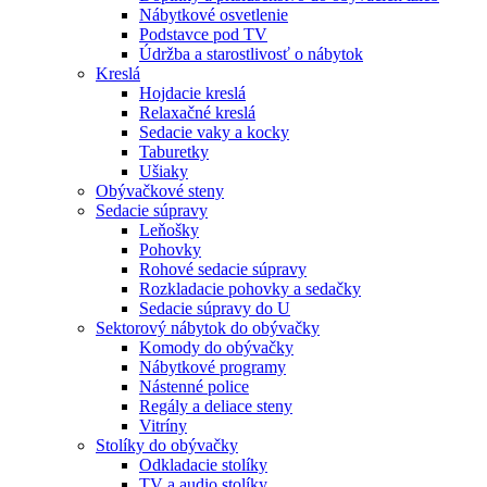
Nábytkové osvetlenie
Podstavce pod TV
Údržba a starostlivosť o nábytok
Kreslá
Hojdacie kreslá
Relaxačné kreslá
Sedacie vaky a kocky
Taburetky
Ušiaky
Obývačkové steny
Sedacie súpravy
Leňošky
Pohovky
Rohové sedacie súpravy
Rozkladacie pohovky a sedačky
Sedacie súpravy do U
Sektorový nábytok do obývačky
Komody do obývačky
Nábytkové programy
Nástenné police
Regály a deliace steny
Vitríny
Stolíky do obývačky
Odkladacie stolíky
TV a audio stolíky