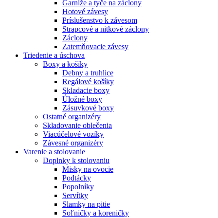
Garniže a tyče na záclony
Hotové závesy
Príslušenstvo k závesom
Strapcové a nitkové záclony
Záclony
Zatemňovacie závesy
Triedenie a úschova
Boxy a košíky
Debny a truhlice
Regálové košíky
Skladacie boxy
Úložné boxy
Zásuvkové boxy
Ostatné organizéry
Skladovanie oblečenia
Viacúčelové vozíky
Závesné organizéry
Varenie a stolovanie
Doplnky k stolovaniu
Misky na ovocie
Podtácky
Popolníky
Servítky
Slamky na pitie
Soľničky a koreničky