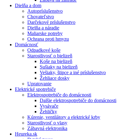
Dielňa a dom
Autopríslušenstvo
Chovateľstvo
Darčekové príslušenstvo
Dielňa a náradie
Maliarske potreby
Ochrana proti hmyzu
Domácnosť
Odpadkové koše
Starostlivosť o bielizeň
Koše na bielizeň
Sušiaky na bielizeň
Vešiaky, štipce a iné príslušenstvo
Žehliace dosky
Upratovanie
Elektrické spotrebiče
Elektrospotrebiče do domácnosti
Dalšie elektrospotrebiče do domácnosti
Vysávače
Žehličky
Kúrenie, ventilátory a elektrické krby
Starostlivosť o vlasy
Zábavná elektronika
Heureka.sk