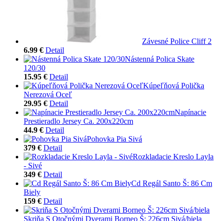
Závesné Police Cliff 2
6.99 €
Detail
Nástenná Polica Skate
120/30
15.95 €
Detail
Kúpeľňová Polička
Nerezová Oceľ
29.95 €
Detail
Napínacie
Prestieradlo Jersey Ca. 200x220cm
44.9 €
Detail
Pohovka Pia Sivá
379 €
Detail
Rozkladacie Kreslo Layla
- Sivé
349 €
Detail
Cd Regál Santo Š: 86 Cm
Biely
159 €
Detail
Skriňa S Otočnými Dverami Borneo Š: 226cm Sivá/biela