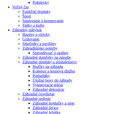
Pokrievky
Voľný čas
Funkčné doplnky
Šport
Stanovanie a kempovanie
Tašky a kufre
Záhradný nábytok
Bazény a vírivky
Grilovanie
Slnečníky a pavilóny
Záhradkárske potreby
Starostlivosť o rastliny
Záhradné domčeky na náradie
Záhradné doplnky a príslušenstvo
Hračky na záhradu
Koberce a terasová dlažba
Podsedáky
Úložné boxy do záhrady
Vykurovacie telesá
Záhradné dekorácie
Záhradné osvetlenie
Záhradné sedenie
Záhradné hojdačky a siete
Záhradné lavice
Záhradné lehátka