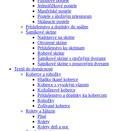
Futónové postele
Jednolôžkové postele
Manželské postele
Postele s úložným priestorom
Sklápacie postele
Príslušenstvo a doplnky do spálne
Šatníkové skrine
Nadstavce na skrine
Otvorené skrine
Príslušenstvo ku skriniam
Rohové skrine
Šatníkové skrine s otočnými dverami
Šatníkové skrine s posuvnými dverami
Textil do domácnosti
Koberce a rohožky
Hladko tkané koberce
Koberce s vysokým vlasom
Kožušinové koberce
Príslušenstvo a doplnky ku kobercom
Rohožky
Zošívané koberce
Rolety a žáluzie
Plisé
Rolety
Rolety deň a noc