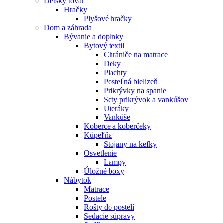
Detský tovar
Hračky
Plyšové hračky
Dom a záhrada
Bývanie a doplnky
Bytový textil
Chrániče na matrace
Deky
Plachty
Posteľná bielizeň
Prikrývky na spanie
Sety prikrývok a vankúšov
Uteráky
Vankúše
Koberce a koberčeky
Kúpeľňa
Stojany na kefky
Osvetlenie
Lampy
Úložné boxy
Nábytok
Matrace
Postele
Rošty do postelí
Sedacie súpravy