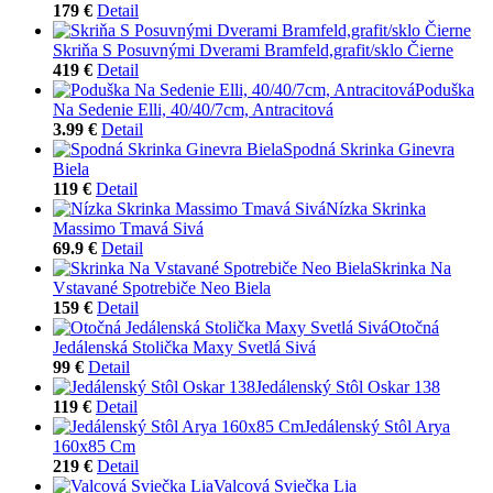
179 €
Detail
Skriňa S Posuvnými Dverami Bramfeld,grafit/sklo Čierne
419 €
Detail
Poduška
Na Sedenie Elli, 40/40/7cm, Antracitová
3.99 €
Detail
Spodná Skrinka Ginevra
Biela
119 €
Detail
Nízka Skrinka
Massimo Tmavá Sivá
69.9 €
Detail
Skrinka Na
Vstavané Spotrebiče Neo Biela
159 €
Detail
Otočná
Jedálenská Stolička Maxy Svetlá Sivá
99 €
Detail
Jedálenský Stôl Oskar 138
119 €
Detail
Jedálenský Stôl Arya
160x85 Cm
219 €
Detail
Valcová Sviečka Lia