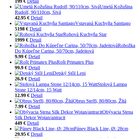
199 €
Detail
Umelá Kožušina
Rudolf, 90/110cm, Sivá
42.95 €
Detail
Vstavaná Kuchyňa Santiago
5198 €
Detail
Rohová Kuchyňa Star
1999 €
Detail
Rohožka
Do Kúpeľne Carina, 50/70cm, Jadeitová
9.99 €
Detail
Rošt Primatex Plus
99.9 €
Detail
Detský Stôl Leni
26.9 €
Detail
Stolová Lampa
Stone 12/14cm, 15 Watt
12.99 €
Detail
Obrus Steffi, 80/80cm, Žltá
7.99 €
Detail
Obývacia Stena
Silk Dekor Wotan/antracit
449 €
Detail
Pánev Black Line, Ø: 28cm
29.95 €
Detail