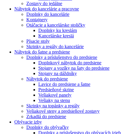
Zostavy do jedálne
Nábytok do kancelárie a pracovne
Doplnky do kancelárie
Kontajnery
Otáčacie a kancelárske stoličky
Doplnky ku kreslám
Kancelárske kreslá
Písacie stoly
Skrinky a regály do kancelárie
Nábytok do šatne a predsiene
Doplnky a príslušenstvo do predsiene
Doplnkový nábytok do predsiene
Stojany a vozíky na šaty do predsiene
Stojany na dáždníky
Nábytok do predsiene
Lavice do predsiene a šatne
Predsieňové skrine
Vešiakové panely
Vešiaky na stenu
Skrinky na topánky a regály
Vešiakové steny a predsieňové zostavy
Zrkadlá do predsiene
Obývacie izby
Doplnky do obývačky
Doplnky a príslušenstvo do obývacích izieb