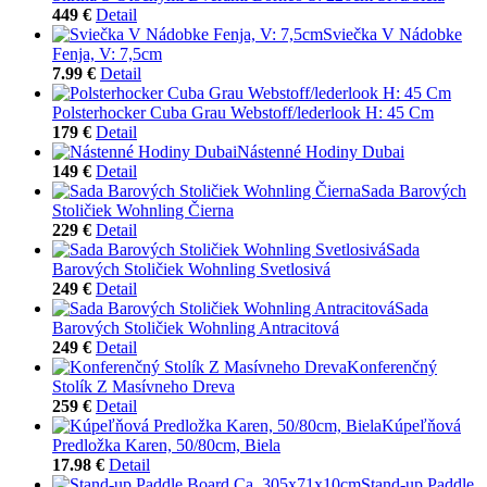
449 €
Detail
Sviečka V Nádobke
Fenja, V: 7,5cm
7.99 €
Detail
Polsterhocker Cuba Grau Webstoff/lederlook H: 45 Cm
179 €
Detail
Nástenné Hodiny Dubai
149 €
Detail
Sada Barových
Stoličiek Wohnling Čierna
229 €
Detail
Sada
Barových Stoličiek Wohnling Svetlosivá
249 €
Detail
Sada
Barových Stoličiek Wohnling Antracitová
249 €
Detail
Konferenčný
Stolík Z Masívneho Dreva
259 €
Detail
Kúpeľňová
Predložka Karen, 50/80cm, Biela
17.98 €
Detail
Stand-up Paddle