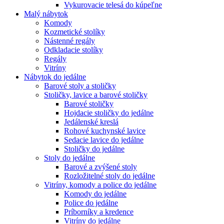
Vykurovacie telesá do kúpeľne
Malý nábytok
Komody
Kozmetické stolíky
Nástenné regály
Odkladacie stolíky
Regály
Vitríny
Nábytok do jedálne
Barové stoly a stoličky
Stoličky, lavice a barové stoličky
Barové stoličky
Hojdacie stoličky do jedálne
Jedálenské kreslá
Rohové kuchynské lavice
Sedacie lavice do jedálne
Stoličky do jedálne
Stoly do jedálne
Barové a zvýšené stoly
Rozložitelné stoly do jedálne
Vitríny, komody a police do jedálne
Komody do jedálne
Police do jedálne
Príborníky a kredence
Vitríny do jedálne