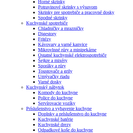
Horné skrinky
Potravinové skrinky s výsuvom
Skrinky pre spotrebiče a pracovné dosky
Spodné skrinky
Kuchynské spotrebiče
Chladničky a mrazničky
Digestory
Fritézy
Kávovary a varné kanvice
Mikrovlnné rúry a minipekárne
Ostatné kuchynské elektrospotrebiče
Šejkre a mixéry
Sporáky a rúry
Toustovače a grily
Umývačky riadu
Varné dosky
Kuchynský nábytok
Komody do kuchyne
Police do kuchyne
Servírovacie vozíky
Príslušenstvo a vybavenie kuchyne
Doplnky a príslušenstvo do kuchyne
Kuchynské batérie
Kuchynské drezy
Odpadkové koše do kuchyne