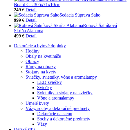
Board Ca. 305x71x10cm
249 €
Detail
Sedacia Súprava Salto
999 €
Detail
Rohová Šatníková
Skriňa Alabama
499 €
Detail
Dekorácie a bytové doplnky
Hodiny
Obaly na kvetináče
Obrazy
Rámy na obrazy
Stojany na kvety
Sviečky, svietniky, vône a aromalampy
LED-sviečky
Sviečky
Svietniky a stojany na sviečky
Vône a aromalampy
Umelé kvety
Vázy, sochy a dekoračné predmety
Dekorácie na stenu
Sochy a dekoračné predmety
Vázy
Detská izba