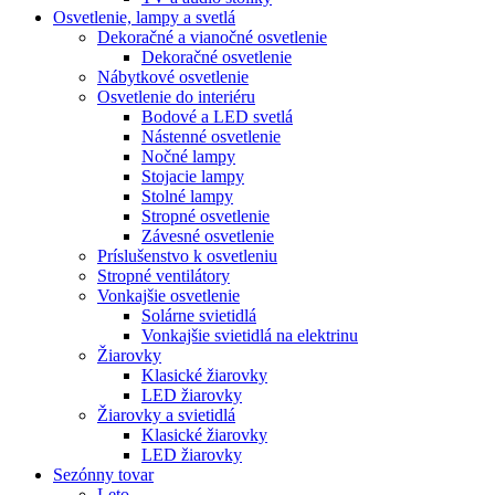
Osvetlenie, lampy a svetlá
Dekoračné a vianočné osvetlenie
Dekoračné osvetlenie
Nábytkové osvetlenie
Osvetlenie do interiéru
Bodové a LED svetlá
Nástenné osvetlenie
Nočné lampy
Stojacie lampy
Stolné lampy
Stropné osvetlenie
Závesné osvetlenie
Príslušenstvo k osvetleniu
Stropné ventilátory
Vonkajšie osvetlenie
Solárne svietidlá
Vonkajšie svietidlá na elektrinu
Žiarovky
Klasické žiarovky
LED žiarovky
Žiarovky a svietidlá
Klasické žiarovky
LED žiarovky
Sezónny tovar
Leto