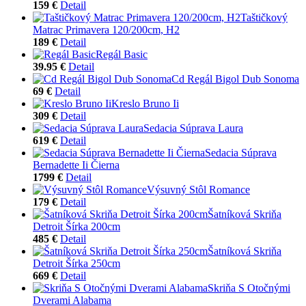
159 €
Detail
Taštičkový
Matrac Primavera 120/200cm, H2
189 €
Detail
Regál Basic
39.95 €
Detail
Cd Regál Bigol Dub Sonoma
69 €
Detail
Kreslo Bruno Ii
309 €
Detail
Sedacia Súprava Laura
619 €
Detail
Sedacia Súprava
Bernadette Ii Čierna
1799 €
Detail
Výsuvný Stôl Romance
179 €
Detail
Šatníková Skriňa
Detroit Šírka 200cm
485 €
Detail
Šatníková Skriňa
Detroit Šírka 250cm
669 €
Detail
Skriňa S Otočnými
Dverami Alabama