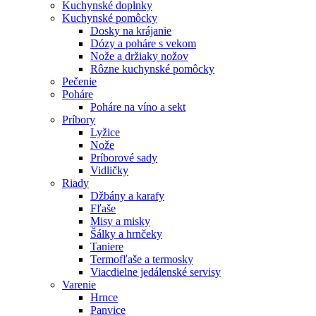
Kuchynské doplnky
Kuchynské pomôcky
Dosky na krájanie
Dózy a poháre s vekom
Nože a držiaky nožov
Rôzne kuchynské pomôcky
Pečenie
Poháre
Poháre na víno a sekt
Príbory
Lyžice
Nože
Príborové sady
Vidličky
Riady
Džbány a karafy
Fľaše
Misy a misky
Šálky a hrnčeky
Taniere
Termofľaše a termosky
Viacdielne jedálenské servisy
Varenie
Hrnce
Panvice