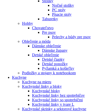
Stolíky
Nočné stolíky
PC stoly
Písacie stoly
Taburetky
Hobby
Chovateľstvo
Pre psov
Pelechy a búdy pre psov
Oblečenie a móda
Dámske oblečenie
Dámske župany
Detské oblečenie
Detské čiapky
Detské ponožky
Pyžamká a košieľky
Podložky a stojany k notebookom
Kuchyne
Kuchyne na mieru
Kuchynské linky a bloky
Kuchynské bloky
Kuchynské linky bez spotrebičov
Kuchynské linky so spotrebičmi
Kuchynské linky v tvare L
Kuchynské skrinky a sektorové kuchyne