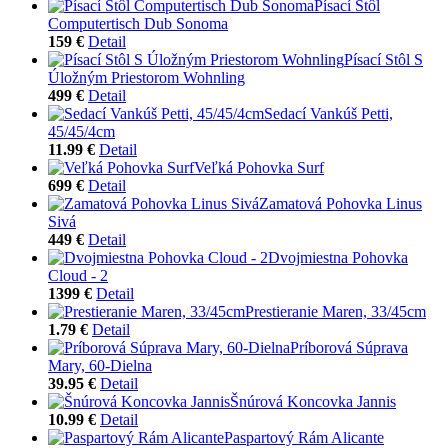
Písací Stôl
Computertisch Dub Sonoma
159 €
Detail
Písací Stôl S
Úložným Priestorom Wohnling
499 €
Detail
Sedací Vankúš Petti,
45/45/4cm
11.99 €
Detail
Veľká Pohovka Surf
699 €
Detail
Zamatová Pohovka Linus
Sivá
449 €
Detail
Dvojmiestna Pohovka
Cloud - 2
1399 €
Detail
Prestieranie Maren, 33/45cm
1.79 €
Detail
Príborová Súprava
Mary, 60-Dielna
39.95 €
Detail
Šnúrová Koncovka Jannis
10.99 €
Detail
Paspartový Rám Alicante