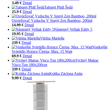
3.49 €
Detail
Taburet Phill Šedá
25.9 €
Detail
Osviežovač Vzduchu V Spreji Zen Bamboo, 200ml
14.99 €
Detail
Nástenný Vešiak Eddy 5
19.95 €
Detail
Vitrína Mariella
239 €
Detail
Vonkajšie
Svietidlo Horace Čierna, Max. 15 Watt
69.9 €
Detail
Vrchný Matrac
Visco Top 180x200cm
339 €
Detail
Krátka Záclona Anita
9.99 €
Detail