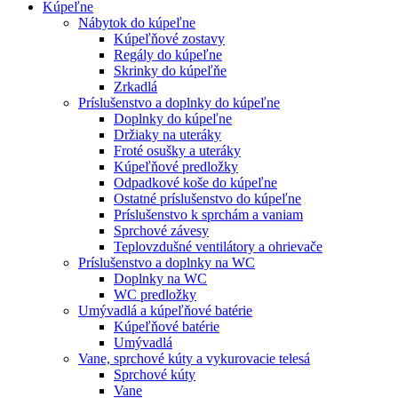
Kúpeľne
Nábytok do kúpeľne
Kúpeľňové zostavy
Regály do kúpeľne
Skrinky do kúpeľňe
Zrkadlá
Príslušenstvo a doplnky do kúpeľne
Doplnky do kúpeľne
Držiaky na uteráky
Froté osušky a uteráky
Kúpeľňové predložky
Odpadkové koše do kúpeľne
Ostatné príslušenstvo do kúpeľne
Príslušenstvo k sprchám a vaniam
Sprchové závesy
Teplovzdušné ventilátory a ohrievače
Príslušenstvo a doplnky na WC
Doplnky na WC
WC predložky
Umývadlá a kúpeľňové batérie
Kúpeľňové batérie
Umývadlá
Vane, sprchové kúty a vykurovacie telesá
Sprchové kúty
Vane