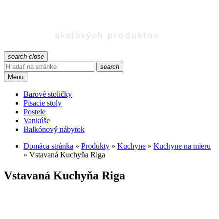
search
close
search
Menu
Barové stoličky
Písacie stoly
Postele
Vankúše
Balkónový nábytok
Domáca stránka
»
Produkty
»
Kuchyne
»
Kuchyne na mieru
»
Vstavaná Kuchyňa Riga
Vstavaná Kuchyňa Riga