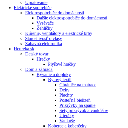
Upratovanie
Elektrické spotrebiče
Elektrospotrebiče do domácnosti
Dalšie elektrospotrebiče do domácnosti
Vysávače
Žehličky
Kúrenie, ventilátory a elektrické krby
Starostlivosť o vlasy
Zábavná elektronika
Heureka.sk
Detský tovar
Hračky
Plyšové hračky
Dom a záhrada
Bývanie a doplnky
Bytový textil
Chrániče na matrace
Deky
Plachty
Posteľná bielizeň
Prikrývky na spanie
Sety prikrývok a vankúšov
Uteráky
Vankúše
Koberce a koberčeky