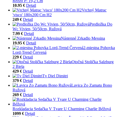
Rezzo P: 19,2 Cm
10.95 €
Detail
Vrchný Matrac
'visco' 180x200 Cm H2
249 €
Detail
Predložka Do
Wc Vivien, 50/50cm, Ružová
7.99 €
Detail
Nástenné Zrkadlo Messina
19.95 €
Detail
2-miestna Pohovka
Lord-Trend Červená
229 €
Detail
Otočná Stolička Salzburg
2 Biela
429 €
Detail
Tv Diel Dimitri
379 €
Detail
Lavica Zo Zamatu Bono
Ružová
269 €
Detail
Rozkladacia Sedačka V Tvare U Charming Charlie Béžová
1099 €
Detail