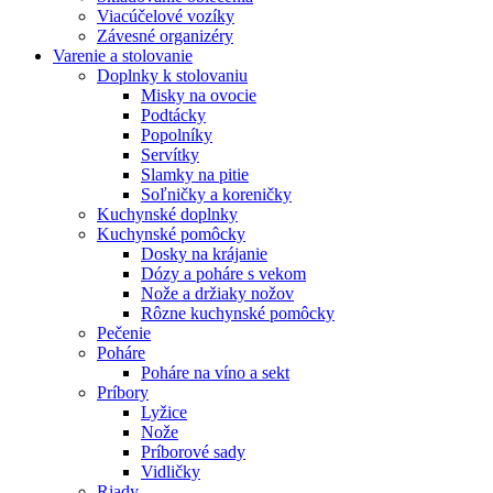
Viacúčelové vozíky
Závesné organizéry
Varenie a stolovanie
Doplnky k stolovaniu
Misky na ovocie
Podtácky
Popolníky
Servítky
Slamky na pitie
Soľničky a koreničky
Kuchynské doplnky
Kuchynské pomôcky
Dosky na krájanie
Dózy a poháre s vekom
Nože a držiaky nožov
Rôzne kuchynské pomôcky
Pečenie
Poháre
Poháre na víno a sekt
Príbory
Lyžice
Nože
Príborové sady
Vidličky
Riady