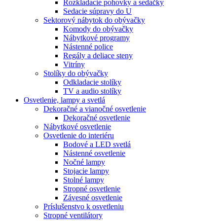
Rozkladacie pohovky a sedačky
Sedacie súpravy do U
Sektorový nábytok do obývačky
Komody do obývačky
Nábytkové programy
Nástenné police
Regály a deliace steny
Vitríny
Stolíky do obývačky
Odkladacie stolíky
TV a audio stolíky
Osvetlenie, lampy a svetlá
Dekoračné a vianočné osvetlenie
Dekoračné osvetlenie
Nábytkové osvetlenie
Osvetlenie do interiéru
Bodové a LED svetlá
Nástenné osvetlenie
Nočné lampy
Stojacie lampy
Stolné lampy
Stropné osvetlenie
Závesné osvetlenie
Príslušenstvo k osvetleniu
Stropné ventilátory