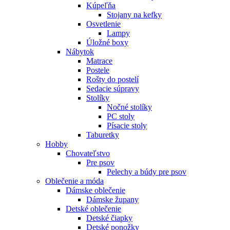
Kúpeľňa
Stojany na kefky
Osvetlenie
Lampy
Úložné boxy
Nábytok
Matrace
Postele
Rošty do postelí
Sedacie súpravy
Stolíky
Nočné stolíky
PC stoly
Písacie stoly
Taburetky
Hobby
Chovateľstvo
Pre psov
Pelechy a búdy pre psov
Oblečenie a móda
Dámske oblečenie
Dámske župany
Detské oblečenie
Detské čiapky
Detské ponožky