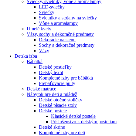
Sviečky, svietniky, vône a aromalampy
LED-sviečky
Sviečky
Svietniky a stojany na sviečky
Vône a aromalampy
Umelé kvety
Vázy, sochy a dekoračné predmety
Dekorácie na stenu
Sochy a dekoračné predmety
Vázy
Detská izba
Bábätká
Detské postieľky
Detský textil
Kompletné izby pre bábätká
Prebaľovacie pulty
Detské matrace
Nábytok pre deti a mládež
Detské otočné stoličky
Detské písacie stoly
Detské postele
Klasické detské postele
Príslušenstvo k detským posteliam
Detské skrine
Kompletné izby pre deti