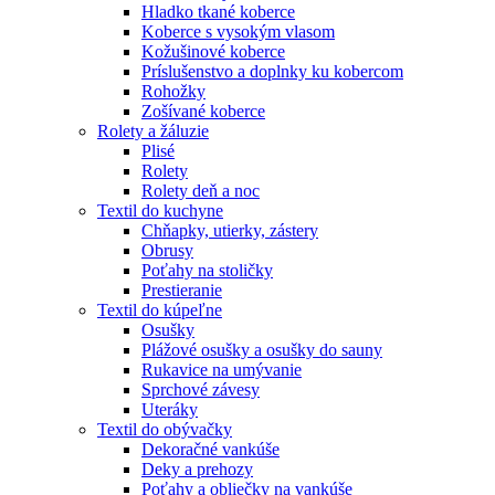
Hladko tkané koberce
Koberce s vysokým vlasom
Kožušinové koberce
Príslušenstvo a doplnky ku kobercom
Rohožky
Zošívané koberce
Rolety a žáluzie
Plisé
Rolety
Rolety deň a noc
Textil do kuchyne
Chňapky, utierky, zástery
Obrusy
Poťahy na stoličky
Prestieranie
Textil do kúpeľne
Osušky
Plážové osušky a osušky do sauny
Rukavice na umývanie
Sprchové závesy
Uteráky
Textil do obývačky
Dekoračné vankúše
Deky a prehozy
Poťahy a obliečky na vankúše