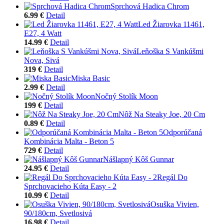
Sprchová Hadica Chrom
6.99 €
Detail
Led Žiarovka 11461,
E27, 4 Watt
14.99 €
Detail
Leňoška S Vankúšmi
Nova, Sivá
319 €
Detail
Miska Basic
2.99 €
Detail
Nočný Stolík Moon
199 €
Detail
Nôž Na Steaky Joe, 20 Cm
0.89 €
Detail
Odporúčaná
Kombinácia Malta - Beton 5
729 €
Detail
Nášlapný Kôš Gunnar
24.95 €
Detail
Regál Do
Sprchovacieho Kúta Easy - 2
10.99 €
Detail
Osuška Vivien,
90/180cm, Svetlosivá
16.98 €
Detail