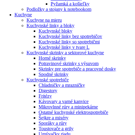
Pyžamká a košieľky
Podložky a stojany k notebookom
Kuchyne
Kuchyne na mieru
Kuchynské linky a bloky
Kuchynské bloky
Kuchynské linky bez spotrebičov
Kuchynské linky so spotrebičmi
Kuchynské linky v tvare L
Kuchynské skrinky a sektorové kuchyne
Horné skrinky
Potravinové skrinky s výsuvom
Skrinky pre spotrebiče a pracovné dosky
Spodné skrinky
Kuchynské spotrebiče
Chladničky a mrazničky
Digestory
Fritézy
Kávovary a varné kanvice
Mikrovlnné rúry a minipekárne
Ostatné kuchynské elektrospotrebiče
Šejkre a mixéry
Sporáky a rúry
Toustovače a grily
Umývačky riadu