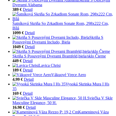
Skriňa S Otočnými
Dverami Alabama
389 €
Detail
Šatníková Skriňa So Zrkadlom Sonate Rom, 298x222 Cm,
Bílá
1099 €
Detail
Skriňa S
Posuvnými Dverami Includo, Biela
1049 €
Detail
Skriňa S Posuvnými Dverami Bramfeld,biela/sklo Čierne
449 €
Detail
Lavica Chrisi
189 €
Detail
Vákuové Vrece Aero
4.99 €
Detail
Vysoká Skrinka Mura I Hs
35
169 €
Detail
Sviečka V Skle
Masculine Elegance, 50 H.
16.98 €
Detail
Kameninová Váza