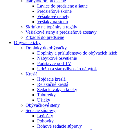
Nábytok do predsiene
Lavice do predsiene a šatne
Predsieňové skrine
Vešiakové panely
Vešiaky na stenu
Skrinky na topánky a regály
Vešiakové steny a predsieňové zostavy
Zrkadlá do predsiene
Obývacie izby
Doplnky do obývačky
Doplnky a príslušenstvo do obývacích izieb
Nábytkové osvetlenie
Podstavce pod TV
Údržba a starostlivosť o nábytok
Kreslá
Hojdacie kreslá
Relaxačné kreslá
Sedacie vaky a kocky
Taburetky
Ušiaky
Obývačkové steny
Sedacie súpravy
Leňošky
Pohovky
Rohové sedacie súpravy