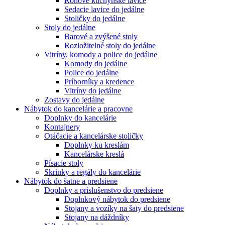
Rohové kuchynské lavice
Sedacie lavice do jedálne
Stoličky do jedálne
Stoly do jedálne
Barové a zvýšené stoly
Rozložitelné stoly do jedálne
Vitríny, komody a police do jedálne
Komody do jedálne
Police do jedálne
Príborníky a kredence
Vitríny do jedálne
Zostavy do jedálne
Nábytok do kancelárie a pracovne
Doplnky do kancelárie
Kontajnery
Otáčacie a kancelárske stoličky
Doplnky ku kreslám
Kancelárske kreslá
Písacie stoly
Skrinky a regály do kancelárie
Nábytok do šatne a predsiene
Doplnky a príslušenstvo do predsiene
Doplnkový nábytok do predsiene
Stojany a vozíky na šaty do predsiene
Stojany na dáždníky