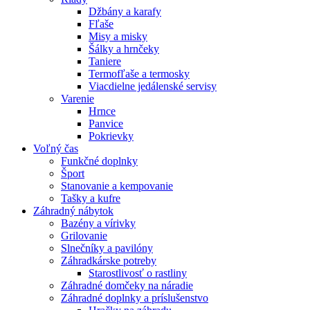
Džbány a karafy
Fľaše
Misy a misky
Šálky a hrnčeky
Taniere
Termofľaše a termosky
Viacdielne jedálenské servisy
Varenie
Hrnce
Panvice
Pokrievky
Voľný čas
Funkčné doplnky
Šport
Stanovanie a kempovanie
Tašky a kufre
Záhradný nábytok
Bazény a vírivky
Grilovanie
Slnečníky a pavilóny
Záhradkárske potreby
Starostlivosť o rastliny
Záhradné domčeky na náradie
Záhradné doplnky a príslušenstvo