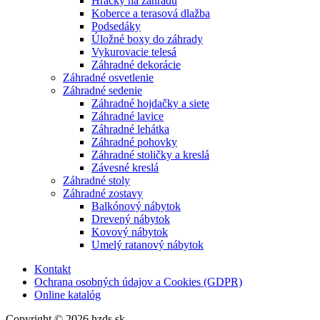
Hračky na záhradu
Koberce a terasová dlažba
Podsedáky
Úložné boxy do záhrady
Vykurovacie telesá
Záhradné dekorácie
Záhradné osvetlenie
Záhradné sedenie
Záhradné hojdačky a siete
Záhradné lavice
Záhradné lehátka
Záhradné pohovky
Záhradné stoličky a kreslá
Závesné kreslá
Záhradné stoly
Záhradné zostavy
Balkónový nábytok
Drevený nábytok
Kovový nábytok
Umelý ratanový nábytok
Kontakt
Ochrana osobných údajov a Cookies (GDPR)
Online katalóg
Copyright © 2026 hzds.sk