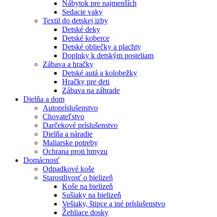
Nábytok pre najmenších
Sedacie vaky
Textil do detskej izby
Detské deky
Detské koberce
Detské obliečky a plachty
Doplnky k detským posteliam
Zábava a hračky
Detské autá a kolobežky
Hračky pre deti
Zábava na záhrade
Dielňa a dom
Autopríslušenstvo
Chovateľstvo
Darčekové príslušenstvo
Dielňa a náradie
Maliarske potreby
Ochrana proti hmyzu
Domácnosť
Odpadkové koše
Starostlivosť o bielizeň
Koše na bielizeň
Sušiaky na bielizeň
Vešiaky, štipce a iné príslušenstvo
Žehliace dosky