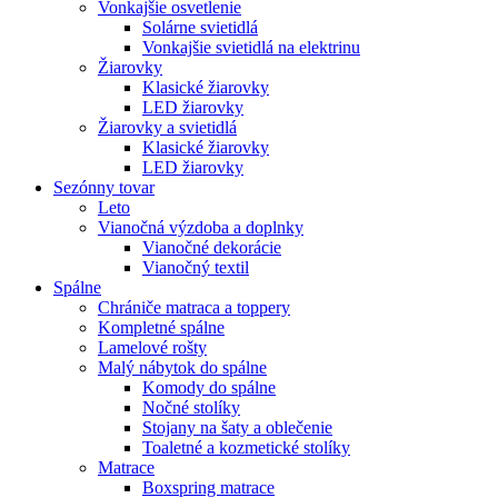
Vonkajšie osvetlenie
Solárne svietidlá
Vonkajšie svietidlá na elektrinu
Žiarovky
Klasické žiarovky
LED žiarovky
Žiarovky a svietidlá
Klasické žiarovky
LED žiarovky
Sezónny tovar
Leto
Vianočná výzdoba a doplnky
Vianočné dekorácie
Vianočný textil
Spálne
Chrániče matraca a toppery
Kompletné spálne
Lamelové rošty
Malý nábytok do spálne
Komody do spálne
Nočné stolíky
Stojany na šaty a oblečenie
Toaletné a kozmetické stolíky
Matrace
Boxspring matrace