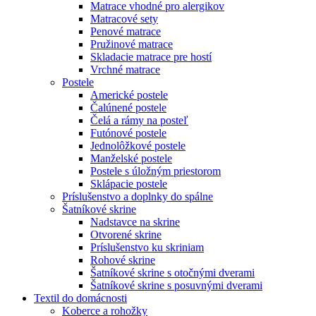
Matrace vhodné pro alergikov
Matracové sety
Penové matrace
Pružinové matrace
Skladacie matrace pre hostí
Vrchné matrace
Postele
Americké postele
Čalúnené postele
Čelá a rámy na posteľ
Futónové postele
Jednolôžkové postele
Manželské postele
Postele s úložným priestorom
Sklápacie postele
Príslušenstvo a doplnky do spálne
Šatníkové skrine
Nadstavce na skrine
Otvorené skrine
Príslušenstvo ku skriniam
Rohové skrine
Šatníkové skrine s otočnými dverami
Šatníkové skrine s posuvnými dverami
Textil do domácnosti
Koberce a rohožky