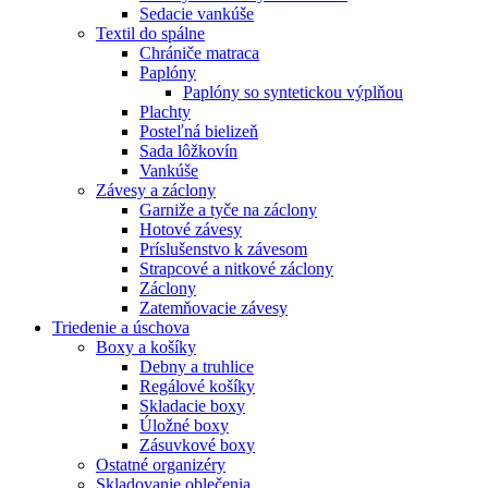
Sedacie vankúše
Textil do spálne
Chrániče matraca
Paplóny
Paplóny so syntetickou výplňou
Plachty
Posteľná bielizeň
Sada lôžkovín
Vankúše
Závesy a záclony
Garniže a tyče na záclony
Hotové závesy
Príslušenstvo k závesom
Strapcové a nitkové záclony
Záclony
Zatemňovacie závesy
Triedenie a úschova
Boxy a košíky
Debny a truhlice
Regálové košíky
Skladacie boxy
Úložné boxy
Zásuvkové boxy
Ostatné organizéry
Skladovanie oblečenia