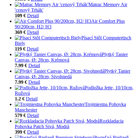
Matrac Memory Air
'cenový Trhák'
109 €
Detail
Air Comfort Plus
90/200cm, H2/ H3
369 €
Detail
Písací Stôl Computertisch
Biely
119 €
Detail
Plytký Tanier
Canvas, Ø: 28cm, Krémová
7.99 €
Detail
Plytký Tanier
Canvas, Ø: 28cm, Sivohnedá
7.99 €
Detail
Podložka Jette, 10/10cm,
Ružová
1.2 €
Detail
Trojmiestna Pohovka
Manchester
579 €
Detail
Rozkladacia
Pohovka Patch Sivá, Modrá
399 €
Detail
Posteľná Bielizeň