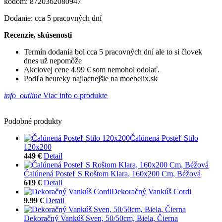
kódom: 8720362080947
Dodanie: cca 5 pracovných dní
Recenzie, skúsenosti
Termín dodania bol cca 5 pracovných dní ale to si človek
dnes už nepomôže
Akciovej cene 4.99 € som nemohol odolať.
Podľa heureky najlacnejšie na moebelix.sk
info_outline
Viac info o produkte
Podobné produkty
Čalúnená Posteľ Stilo
120x200
449 €
Detail
Čalúnená Posteľ S Roštom Klara, 160x200 Cm, Béžová
619 €
Detail
Dekoračný Vankúš Cordi
9.99 €
Detail
Dekoračný Vankúš Sven, 50/50cm, Biela, Čierna