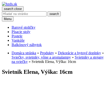
search
close
search
Menu
Barové stoličky
Písacie stoly
Postele
Vankúše
Balkónový nábytok
Domáca stránka
»
Produkty
»
Dekorácie a bytové doplnky
»
Sviečky, svietniky, vône a aromalampy
»
Svietniky a stojany
na sviečky
»
Svietnik Elena, Výška: 16cm
Svietnik Elena, Výška: 16cm