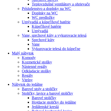
Teplovzdušné ventilátory a ohrievače
Príslušenstvo a doplnky na WC
Doplnky na WC
WC predložky
Umývadlá a kúpeľňové batérie
Kúpeľňové batérie
Umývadlá
Vane, sprchové kúty a vykurovacie telesá
Sprchové kúty
Vane
Vykurovacie telesá do kúpeľne
Malý nábytok
Komody
Kozmetické stolíky
Nástenné regály
Odkladacie stolíky
Regály
Vitríny
Nábytok do jedálne
Barové stoly a stoličky
Stoličky, lavice a barové stoličky
Barové stoličky
Hojdacie stoličky do jedálne
Jedálenské kreslá