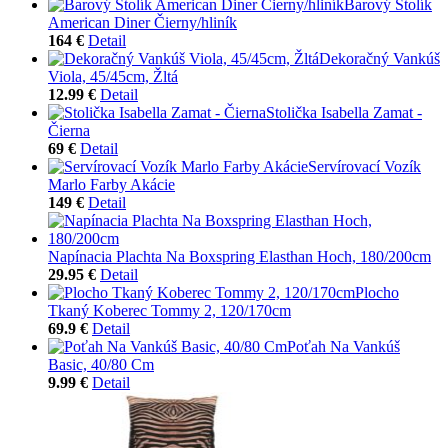
Barový Stolík
American Diner Čierny/hliník
164 €
Detail
Dekoračný Vankúš
Viola, 45/45cm, Žltá
12.99 €
Detail
Stolička Isabella Zamat -
Čierna
69 €
Detail
Servírovací Vozík
Marlo Farby Akácie
149 €
Detail
Napínacia Plachta Na Boxspring Elasthan Hoch, 180/200cm
29.95 €
Detail
Plocho
Tkaný Koberec Tommy 2, 120/170cm
69.9 €
Detail
Poťah Na Vankúš
Basic, 40/80 Cm
9.99 €
Detail