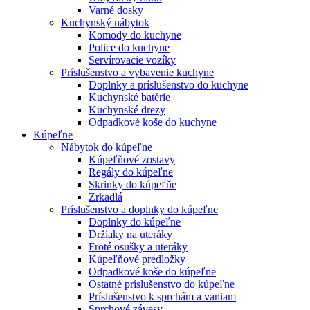
Varné dosky
Kuchynský nábytok
Komody do kuchyne
Police do kuchyne
Servírovacie vozíky
Príslušenstvo a vybavenie kuchyne
Doplnky a príslušenstvo do kuchyne
Kuchynské batérie
Kuchynské drezy
Odpadkové koše do kuchyne
Kúpeľne
Nábytok do kúpeľne
Kúpeľňové zostavy
Regály do kúpeľne
Skrinky do kúpeľňe
Zrkadlá
Príslušenstvo a doplnky do kúpeľne
Doplnky do kúpeľne
Držiaky na uteráky
Froté osušky a uteráky
Kúpeľňové predložky
Odpadkové koše do kúpeľne
Ostatné príslušenstvo do kúpeľne
Príslušenstvo k sprchám a vaniam
Sprchové závesy