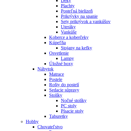
Deky
Plachty
Posteľná bielizeň
Prikrývky na spanie
Sety prikrývok a vankúšov
Uteráky
Vankúše
Koberce a koberčeky
Kúpeľňa
Stojany na kefky
Osvetlenie
Lampy
Úložné boxy
Nábytok
Matrace
Postele
Rošty do postelí
Sedacie súpravy
Stolíky
Nočné stolíky
PC stoly
Písacie stoly
Taburetky
Hobby
Chovateľstvo