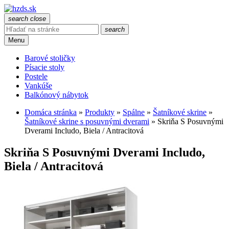
search
close
search
Menu
Barové stoličky
Písacie stoly
Postele
Vankúše
Balkónový nábytok
Domáca stránka
»
Produkty
»
Spálne
»
Šatníkové skrine
»
Šatníkové skrine s posuvnými dverami
»
Skriňa S Posuvnými
Dverami Includo, Biela / Antracitová
Skriňa S Posuvnými Dverami Includo,
Biela / Antracitová