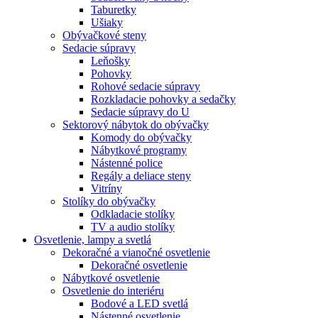
Taburetky
Ušiaky
Obývačkové steny
Sedacie súpravy
Leňošky
Pohovky
Rohové sedacie súpravy
Rozkladacie pohovky a sedačky
Sedacie súpravy do U
Sektorový nábytok do obývačky
Komody do obývačky
Nábytkové programy
Nástenné police
Regály a deliace steny
Vitríny
Stolíky do obývačky
Odkladacie stolíky
TV a audio stolíky
Osvetlenie, lampy a svetlá
Dekoračné a vianočné osvetlenie
Dekoračné osvetlenie
Nábytkové osvetlenie
Osvetlenie do interiéru
Bodové a LED svetlá
Nástenné osvetlenie