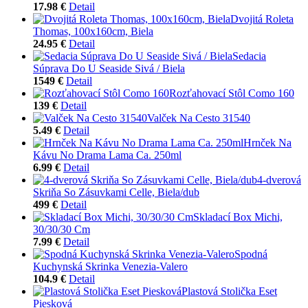
17.98 €
Detail
Dvojitá Roleta
Thomas, 100x160cm, Biela
24.95 €
Detail
Sedacia
Súprava Do U Seaside Sivá / Biela
1549 €
Detail
Rozťahovací Stôl Como 160
139 €
Detail
Valček Na Cesto 31540
5.49 €
Detail
Hrnček Na
Kávu No Drama Lama Ca. 250ml
6.99 €
Detail
4-dverová
Skriňa So Zásuvkami Celle, Biela/dub
499 €
Detail
Skladací Box Michi,
30/30/30 Cm
7.99 €
Detail
Spodná
Kuchynská Skrinka Venezia-Valero
104.9 €
Detail
Plastová Stolička Eset
Piesková