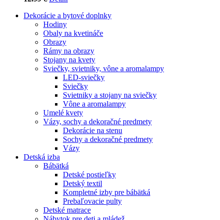
Dekorácie a bytové doplnky
Hodiny
Obaly na kvetináče
Obrazy
Rámy na obrazy
Stojany na kvety
Sviečky, svietniky, vône a aromalampy
LED-sviečky
Sviečky
Svietniky a stojany na sviečky
Vône a aromalampy
Umelé kvety
Vázy, sochy a dekoračné predmety
Dekorácie na stenu
Sochy a dekoračné predmety
Vázy
Detská izba
Bábätká
Detské postieľky
Detský textil
Kompletné izby pre bábätká
Prebaľovacie pulty
Detské matrace
Nábytok pre deti a mládež