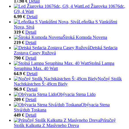
17.98 €
Detail
Led Žiarovka 10676dc,
G9, 4 Watt
6.99 €
Detail
Leňoška S Vankúšmi
Nova, Sivá
319 €
Detail
Široká Komoda Novena
219 €
Detail
Detská Sedacia
Zostava Casey Ružová
790 €
Detail
Stolná Lampa
Seraphina Max. 40 Watt
64.9 €
Detail
Nočný Stolík
Nachtkästchen Š: 49cm Biely
96.9 €
Detail
Obývacia Stena Lido
209 €
Detail
Obývacia Stena
Sivá/dub Toskana
449 €
Detail
Príručný
Stolík Kalkutta Z Masívneho Dreva