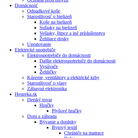
Domácnosť
Odpadkové koše
Starostlivosť o bielizeň
Koše na bielizeň
Sušiaky na bielizeň
Vešiaky, štipce a iné príslušenstvo
Žehliace dosky
Upratovanie
Elektrické spotrebiče
Elektrospotrebiče do domácnosti
Dalšie elektrospotrebiče do domácnosti
Vysávače
Žehličky
Kúrenie, ventilátory a elektrické krby
Starostlivosť o vlasy
Zábavná elektronika
Heureka.sk
Detský tovar
Hračky
Plyšové hračky
Dom a záhrada
Bývanie a doplnky
Bytový textil
Chrániče na matrace