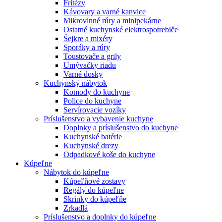
Fritézy
Kávovary a varné kanvice
Mikrovlnné rúry a minipekárne
Ostatné kuchynské elektrospotrebiče
Šejkre a mixéry
Sporáky a rúry
Toustovače a grily
Umývačky riadu
Varné dosky
Kuchynský nábytok
Komody do kuchyne
Police do kuchyne
Servírovacie vozíky
Príslušenstvo a vybavenie kuchyne
Doplnky a príslušenstvo do kuchyne
Kuchynské batérie
Kuchynské drezy
Odpadkové koše do kuchyne
Kúpeľne
Nábytok do kúpeľne
Kúpeľňové zostavy
Regály do kúpeľne
Skrinky do kúpeľňe
Zrkadlá
Príslušenstvo a doplnky do kúpeľne