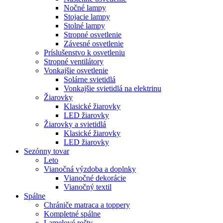
Nočné lampy
Stojacie lampy
Stolné lampy
Stropné osvetlenie
Závesné osvetlenie
Príslušenstvo k osvetleniu
Stropné ventilátory
Vonkajšie osvetlenie
Solárne svietidlá
Vonkajšie svietidlá na elektrinu
Žiarovky
Klasické žiarovky
LED žiarovky
Žiarovky a svietidlá
Klasické žiarovky
LED žiarovky
Sezónny tovar
Leto
Vianočná výzdoba a doplnky
Vianočné dekorácie
Vianočný textil
Spálne
Chrániče matraca a toppery
Kompletné spálne
Lamelové rošty