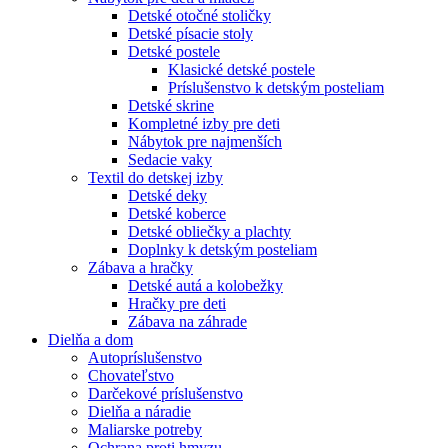
Detské otočné stoličky
Detské písacie stoly
Detské postele
Klasické detské postele
Príslušenstvo k detským posteliam
Detské skrine
Kompletné izby pre deti
Nábytok pre najmenších
Sedacie vaky
Textil do detskej izby
Detské deky
Detské koberce
Detské obliečky a plachty
Doplnky k detským posteliam
Zábava a hračky
Detské autá a kolobežky
Hračky pre deti
Zábava na záhrade
Dielňa a dom
Autopríslušenstvo
Chovateľstvo
Darčekové príslušenstvo
Dielňa a náradie
Maliarske potreby
Ochrana proti hmyzu