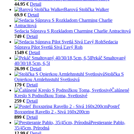
44.95 €
Detail
Barová Stolička Walker
69.9 €
Detail
Sedacia Súprava S Rozkladom Charming Charlie Antracitová
749 €
Detail
Sedacia
Súprava Pilot Svetlá Sivá Ľavý Roh
1549 €
Detail
Pekáč Smaltovaný
40/30/18,5cm, 6,5l
26.99 €
Detail
Stolička S
Opierkou Armlehnstuhl Svetlosivá
179 €
Detail
Čalúnené
Kreslo S Podnožkou Toma, Svetlosivé
259 €
Detail
Posteľ
Boxspring Ravello 2 - Sivá 160x200cm
899 €
Detail
Prestieranie Pablo,
35/45cm, Prírodná
12.99 €
Detail