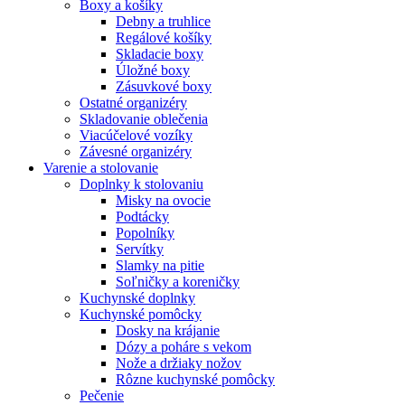
Boxy a košíky
Debny a truhlice
Regálové košíky
Skladacie boxy
Úložné boxy
Zásuvkové boxy
Ostatné organizéry
Skladovanie oblečenia
Viacúčelové vozíky
Závesné organizéry
Varenie a stolovanie
Doplnky k stolovaniu
Misky na ovocie
Podtácky
Popolníky
Servítky
Slamky na pitie
Soľničky a koreničky
Kuchynské doplnky
Kuchynské pomôcky
Dosky na krájanie
Dózy a poháre s vekom
Nože a držiaky nožov
Rôzne kuchynské pomôcky
Pečenie