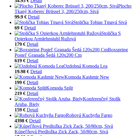
34.95 €
Detail
Plocho
Tkaný Koberec Brüssel 3, 200/250cm, Sivá
99.9 €
Detail
Stolička Tobias Tmavá Sivá
69 €
Detail
Stolička S
Opierkou Armlehnstuhl Ružová
179 €
Detail
Boxspring
Posteľ Granada Šedá 120x200 Cm
619 €
Detail
Ozdobná Komoda Lea
19.98 €
Detail
Komoda Kashmir New
199 €
Detail
Komoda Split
219 €
Detail
Konferenčný Stolík
Aruba, Biely
159 €
Detail
Rohová Kuchyňa Fargo
4398 €
Detail
Kúpeľňová Predložka Zick Zack, 50/80cm, Sivá