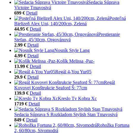
Sedacia Súprava
Victoire Tmavosivá
699 €
Detail
Posteľná
Bielizeň Alex Uni, 140/200cm, Zelená
44.95 €
Detail
Prestieranie
Stefan, 45/30cm, Orgovánová
2.99 €
Detail
Nosník Style Lang
4.99 €
Detail
Košík Melissa -Paz-
13.99 €
Detail
Regál 4-You Yur05
29.9 €
Detail
Regál
Kovovej Konštrukcie Seaford Š: 77cm
139.9 €
Detail
Kreslo Tv Kobra Xc
1719 €
Detail
Sedacia Súprava S Rozkladom Stylish Stan Tmavosivá
849 €
Detail
Rohožka Fortuna
2, 60/80cm, Sivomodrá