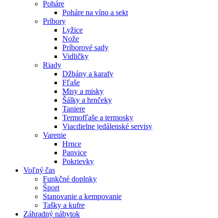
Poháre
Poháre na víno a sekt
Príbory
Lyžice
Nože
Príborové sady
Vidličky
Riady
Džbány a karafy
Fľaše
Misy a misky
Šálky a hrnčeky
Taniere
Termofľaše a termosky
Viacdielne jedálenské servisy
Varenie
Hrnce
Panvice
Pokrievky
Voľný čas
Funkčné doplnky
Šport
Stanovanie a kempovanie
Tašky a kufre
Záhradný nábytok