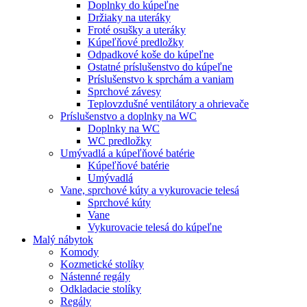
Doplnky do kúpeľne
Držiaky na uteráky
Froté osušky a uteráky
Kúpeľňové predložky
Odpadkové koše do kúpeľne
Ostatné príslušenstvo do kúpeľne
Príslušenstvo k sprchám a vaniam
Sprchové závesy
Teplovzdušné ventilátory a ohrievače
Príslušenstvo a doplnky na WC
Doplnky na WC
WC predložky
Umývadlá a kúpeľňové batérie
Kúpeľňové batérie
Umývadlá
Vane, sprchové kúty a vykurovacie telesá
Sprchové kúty
Vane
Vykurovacie telesá do kúpeľne
Malý nábytok
Komody
Kozmetické stolíky
Nástenné regály
Odkladacie stolíky
Regály