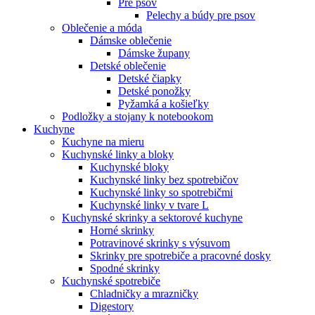
Pre psov
Pelechy a búdy pre psov
Oblečenie a móda
Dámske oblečenie
Dámske župany
Detské oblečenie
Detské čiapky
Detské ponožky
Pyžamká a košieľky
Podložky a stojany k notebookom
Kuchyne
Kuchyne na mieru
Kuchynské linky a bloky
Kuchynské bloky
Kuchynské linky bez spotrebičov
Kuchynské linky so spotrebičmi
Kuchynské linky v tvare L
Kuchynské skrinky a sektorové kuchyne
Horné skrinky
Potravinové skrinky s výsuvom
Skrinky pre spotrebiče a pracovné dosky
Spodné skrinky
Kuchynské spotrebiče
Chladničky a mrazničky
Digestory