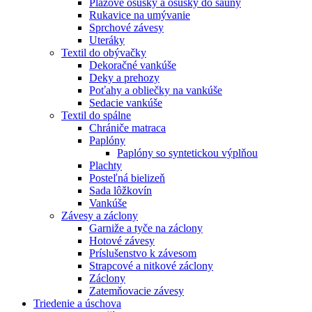
Plážové osušky a osušky do sauny
Rukavice na umývanie
Sprchové závesy
Uteráky
Textil do obývačky
Dekoračné vankúše
Deky a prehozy
Poťahy a obliečky na vankúše
Sedacie vankúše
Textil do spálne
Chrániče matraca
Paplóny
Paplóny so syntetickou výplňou
Plachty
Posteľná bielizeň
Sada lôžkovín
Vankúše
Závesy a záclony
Garniže a tyče na záclony
Hotové závesy
Príslušenstvo k závesom
Strapcové a nitkové záclony
Záclony
Zatemňovacie závesy
Triedenie a úschova