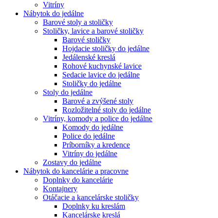
Vitríny
Nábytok do jedálne
Barové stoly a stoličky
Stoličky, lavice a barové stoličky
Barové stoličky
Hojdacie stoličky do jedálne
Jedálenské kreslá
Rohové kuchynské lavice
Sedacie lavice do jedálne
Stoličky do jedálne
Stoly do jedálne
Barové a zvýšené stoly
Rozložitelné stoly do jedálne
Vitríny, komody a police do jedálne
Komody do jedálne
Police do jedálne
Príborníky a kredence
Vitríny do jedálne
Zostavy do jedálne
Nábytok do kancelárie a pracovne
Doplnky do kancelárie
Kontajnery
Otáčacie a kancelárske stoličky
Doplnky ku kreslám
Kancelárske kreslá