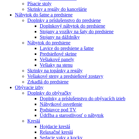
Písacie stoly
Skrinky a regály do kancelárie
Nábytok do šatne a predsiene
Doplnky a príslušenstvo do predsiene
Doplnkový nábytok do predsiene
Stojany a vozíky na šaty do predsiene
Stojany na dáždníky
Nábytok do predsiene
Lavice do predsiene a šatne
Predsieňové skrine
Vešiakové panely
Vešiaky na stenu
Skrinky na topánky a regály
Vešiakové steny a predsieňové zostavy
Zrkadlá do predsiene
Obývacie izby
Doplnky do obývačky
Doplnky a príslušenstvo do obývacích izieb
Nábytkové osvetlenie
Podstavce pod TV
Údržba a starostlivosť o nábytok
Kreslá
Hojdacie kreslá
Relaxačné kreslá
Sedacie vaky a kocky