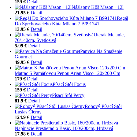
159 €
Detail
Nášlapný Kôš Mason - 12l
21.95 €
Detail
Regál
Do Sprchovacieho Kúta Milano 7 B991741
13.95 €
Detail
Uterák Melanie,
70/140cm, Svetlosivá
5.99 €
Detail
Panvica Na Smaženie
Gourmet
49.95 €
Detail
Matrac S Pamäťovou Penou Arian Visco 120x200 Cm
179 €
Detail
Písací Stôl Focus
159 €
Detail
Písací Stôl Percy
81.9 €
Detail
Rohový Písací Stôl
Lusias Čierny
124.9 €
Detail
Napínacie Prestieradlo Basic, 160/200cm, Hrdzavá
17.98 €
Detail