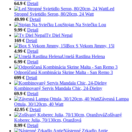
64.9 €
Detail
Led
Stropné Svietidlo Seron, 80/20cm, 24 Watt
49.99 €
Detail
Stojan Na Sviečku Lou
9.99 €
Detail
Tv Diel Nepal
169 €
Detail
Box S Vekom Jimmy, 15l
4.99 €
Detail
Umelá Rastlina Helena
6.99 €
Detail
Odporúčaná Kombinácia Skrine Malta - San Remo 3
699 €
Detail
Kombinovaný Servis Mandala Chic, 24-Dielny
69.9 €
Detail
Závesná Lampa
Ottula, 30/120cm, 40 Watt
42.95 €
Detail
Zošívaný
Koberec Julia, 70/130cm, Oranžová
8.99 €
Detail
Nástenné Zrkadlo Antje