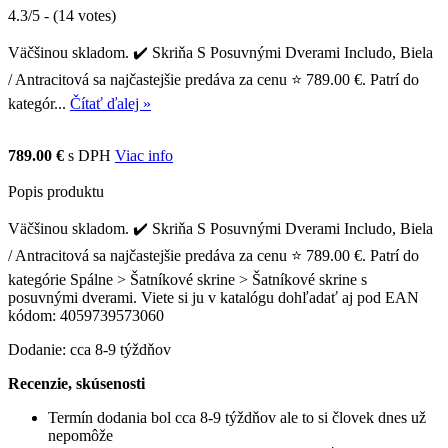
4.3/5 - (14 votes)
Väčšinou skladom. ✔️ Skriňa S Posuvnými Dverami Includo, Biela
/ Antracitová sa najčastejšie predáva za cenu ⭐ 789.00 €. Patrí do
kategór...
Čítať ďalej »
789.00 €
s DPH
Viac info
Popis produktu
Väčšinou skladom. ✔️ Skriňa S Posuvnými Dverami Includo, Biela
/ Antracitová sa najčastejšie predáva za cenu ⭐ 789.00 €. Patrí do
kategórie Spálne > Šatníkové skrine > Šatníkové skrine s
posuvnými dverami. Viete si ju v katalógu dohľadať aj pod EAN
kódom: 4059739573060
Dodanie: cca 8-9 týždňov
Recenzie, skúsenosti
Termín dodania bol cca 8-9 týždňov ale to si človek dnes už
nepomôže