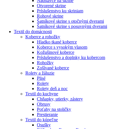
Nadstavce na skrine
Otvorené skrine
Príslušenstvo ku skriniam
Rohové skrine
Šatníkové skrine s otočnými dverami
Šatníkové skrine s posuvnými dverami
Textil do domácnosti
Koberce a rohožky
Hladko tkané koberce
Koberce s vysokým vlasom
Kožušinové koberce
Príslušenstvo a doplnky ku kobercom
Rohožky
Zošívané koberce
Rolety a žáluzie
Plisé
Rolety
Rolety deň a noc
Textil do kuchyne
Chňapky, utierky, zástery
Obrusy
Poťahy na stoličky
Prestieranie
Textil do kúpeľne
Osušky