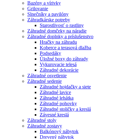
Bazény a vírivky
Grilovanie
Slnečníky a pavilóny
Záhradkárske potreby
Starostlivosť o rastliny
Záhradné domčeky na náradie
Záhradné doplnky a príslušenstvo
Hračky na záhradu
Koberce a terasová dlažba
Podsedáky
Úložné boxy do záhrady
Vykurovacie telesá
Záhradné dekorácie
Záhradné osvetlenie
Záhradné sedenie
Záhradné hojdačky a siete
Záhradné lavice
Záhradné lehátka
Záhradné pohovky
Záhradné stoličky a kreslá
Závesné kreslá
Záhradné stoly
Záhradné zostavy
Balkónový nábytok
Drevený nábytok