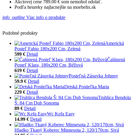
Akciovej cene 789.00 € som nemohol odolať.
Podľa heureky najlacnejšie na moebelix.sk
info_outline
Viac info o produkte
Podobné produkty
Americká
Posteľ Fabio 180x200 Cm, Zelená
599 €
Detail
Čalúnená
Posteľ Klara, 180x200 Cm, Béžová
619 €
Detail
Posteľná Zásuvka Johnny
59.9 €
Detail
Detská Postieľka Maria
229 €
Detail
Truhlica Bendola
Š: 84 Cm Dub Sonoma
89 €
Detail
Wc Kefa Easy
14.99 €
Detail
Hladko Tkaný Koberec Minnesota 2, 120/170cm, Sivá