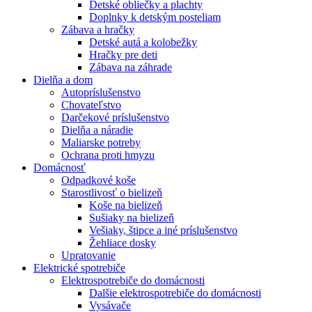
Detské obliečky a plachty
Doplnky k detským posteliam
Zábava a hračky
Detské autá a kolobežky
Hračky pre deti
Zábava na záhrade
Dielňa a dom
Autopríslušenstvo
Chovateľstvo
Darčekové príslušenstvo
Dielňa a náradie
Maliarske potreby
Ochrana proti hmyzu
Domácnosť
Odpadkové koše
Starostlivosť o bielizeň
Koše na bielizeň
Sušiaky na bielizeň
Vešiaky, štipce a iné príslušenstvo
Žehliace dosky
Upratovanie
Elektrické spotrebiče
Elektrospotrebiče do domácnosti
Dalšie elektrospotrebiče do domácnosti
Vysávače