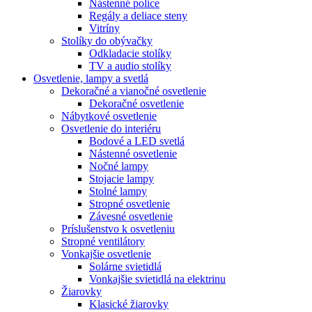
Nástenné police
Regály a deliace steny
Vitríny
Stolíky do obývačky
Odkladacie stolíky
TV a audio stolíky
Osvetlenie, lampy a svetlá
Dekoračné a vianočné osvetlenie
Dekoračné osvetlenie
Nábytkové osvetlenie
Osvetlenie do interiéru
Bodové a LED svetlá
Nástenné osvetlenie
Nočné lampy
Stojacie lampy
Stolné lampy
Stropné osvetlenie
Závesné osvetlenie
Príslušenstvo k osvetleniu
Stropné ventilátory
Vonkajšie osvetlenie
Solárne svietidlá
Vonkajšie svietidlá na elektrinu
Žiarovky
Klasické žiarovky