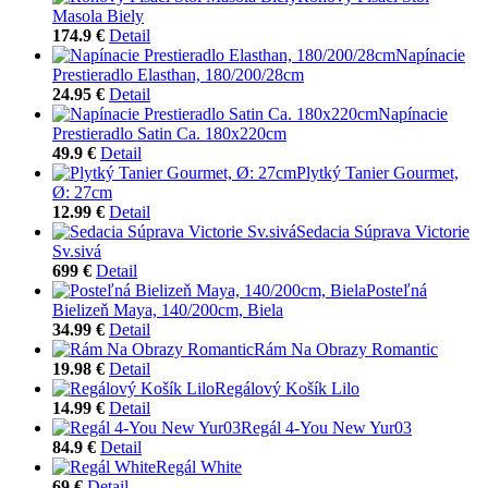
Masola Biely
174.9 €
Detail
Napínacie
Prestieradlo Elasthan, 180/200/28cm
24.95 €
Detail
Napínacie
Prestieradlo Satin Ca. 180x220cm
49.9 €
Detail
Plytký Tanier Gourmet,
Ø: 27cm
12.99 €
Detail
Sedacia Súprava Victorie
Sv.sivá
699 €
Detail
Posteľná
Bielizeň Maya, 140/200cm, Biela
34.99 €
Detail
Rám Na Obrazy Romantic
19.98 €
Detail
Regálový Košík Lilo
14.99 €
Detail
Regál 4-You New Yur03
84.9 €
Detail
Regál White
69 €
Detail