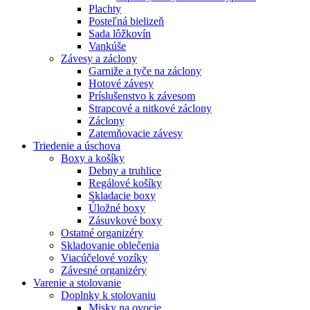
Plachty
Posteľná bielizeň
Sada lôžkovín
Vankúše
Závesy a záclony
Garniže a tyče na záclony
Hotové závesy
Príslušenstvo k závesom
Strapcové a nitkové záclony
Záclony
Zatemňovacie závesy
Triedenie a úschova
Boxy a košíky
Debny a truhlice
Regálové košíky
Skladacie boxy
Úložné boxy
Zásuvkové boxy
Ostatné organizéry
Skladovanie oblečenia
Viacúčelové vozíky
Závesné organizéry
Varenie a stolovanie
Doplnky k stolovaniu
Misky na ovocie