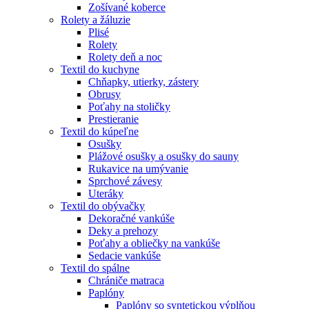
Zošívané koberce
Rolety a žáluzie
Plisé
Rolety
Rolety deň a noc
Textil do kuchyne
Chňapky, utierky, zástery
Obrusy
Poťahy na stoličky
Prestieranie
Textil do kúpeľne
Osušky
Plážové osušky a osušky do sauny
Rukavice na umývanie
Sprchové závesy
Uteráky
Textil do obývačky
Dekoračné vankúše
Deky a prehozy
Poťahy a obliečky na vankúše
Sedacie vankúše
Textil do spálne
Chrániče matraca
Paplóny
Paplóny so syntetickou výplňou