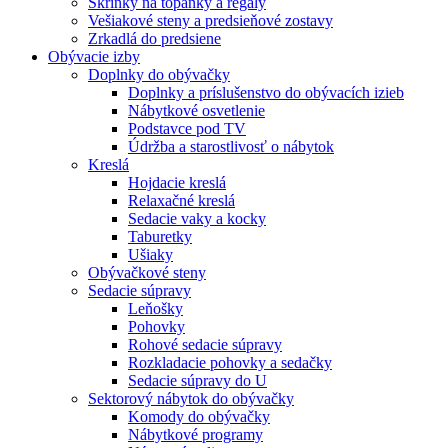
Skrinky na topánky a regály
Vešiakové steny a predsieňové zostavy
Zrkadlá do predsiene
Obývacie izby
Doplnky do obývačky
Doplnky a príslušenstvo do obývacích izieb
Nábytkové osvetlenie
Podstavce pod TV
Údržba a starostlivosť o nábytok
Kreslá
Hojdacie kreslá
Relaxačné kreslá
Sedacie vaky a kocky
Taburetky
Ušiaky
Obývačkové steny
Sedacie súpravy
Leňošky
Pohovky
Rohové sedacie súpravy
Rozkladacie pohovky a sedačky
Sedacie súpravy do U
Sektorový nábytok do obývačky
Komody do obývačky
Nábytkové programy