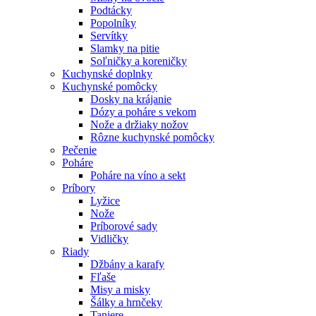
Podtácky
Popolníky
Servítky
Slamky na pitie
Soľničky a koreničky
Kuchynské doplnky
Kuchynské pomôcky
Dosky na krájanie
Dózy a poháre s vekom
Nože a držiaky nožov
Rôzne kuchynské pomôcky
Pečenie
Poháre
Poháre na víno a sekt
Príbory
Lyžice
Nože
Príborové sady
Vidličky
Riady
Džbány a karafy
Fľaše
Misy a misky
Šálky a hrnčeky
Taniere