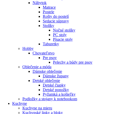
Nábytok
Matrace
Postele
Rošty do postelí
Sedacie súpravy
Stolíky
Nočné stolíky
PC stoly
Písacie stoly
Taburetky
Hobby
Chovateľstvo
Pre psov
Pelechy a búdy pre psov
Oblečenie a móda
Dámske oblečenie
Dámske župany
Detské oblečenie
Detské čiapky
Detské ponožky
Pyžamká a košieľky
Podložky a stojany k notebookom
Kuchyne
Kuchyne na mieru
Kuchynské linky a bloky