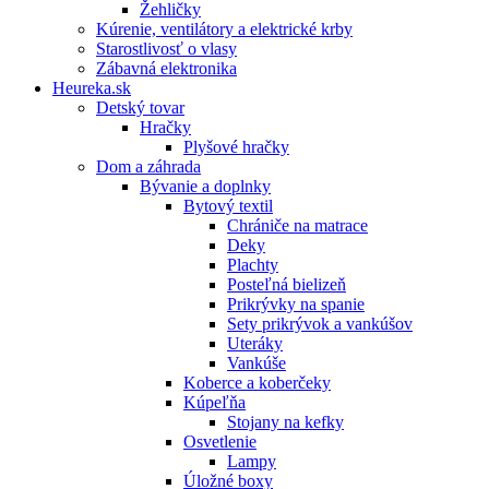
Žehličky
Kúrenie, ventilátory a elektrické krby
Starostlivosť o vlasy
Zábavná elektronika
Heureka.sk
Detský tovar
Hračky
Plyšové hračky
Dom a záhrada
Bývanie a doplnky
Bytový textil
Chrániče na matrace
Deky
Plachty
Posteľná bielizeň
Prikrývky na spanie
Sety prikrývok a vankúšov
Uteráky
Vankúše
Koberce a koberčeky
Kúpeľňa
Stojany na kefky
Osvetlenie
Lampy
Úložné boxy