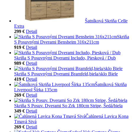
Šatníková Skriňa Celle
Extra
299 €
Detail
Skriňa
S Posuvnými Dverami Bensheim 316x211cm
919 €
Detail
Skriňa S Posuvnými Dverami Includo, Piesková / Dub
989 €
Detail
Skriňa S Posuvnými Dverami Bramfeld,biela/sklo Biele
419 €
Detail
Šatníková Skriňa
Liverpool Šírka 135cm
269 €
Detail
Skriňa S Posuv. Dverami So Zrk 180cm Stripe, Šedá/biela
349 €
Detail
Čalúnená Lavica Kona
Tmavá Sivá
269 €
Detail