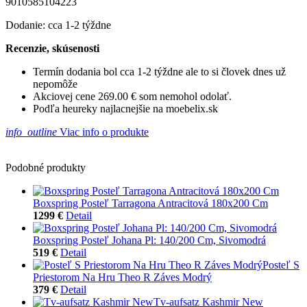
9010585104223
Dodanie: cca 1-2 týždne
Recenzie, skúsenosti
Termín dodania bol cca 1-2 týždne ale to si človek dnes už
nepomôže
Akciovej cene 269.00 € som nemohol odolať.
Podľa heureky najlacnejšie na moebelix.sk
info_outline
Viac info o produkte
Podobné produkty
Boxspring Posteľ Tarragona Antracitová 180x200 Cm
1299 €
Detail
Boxspring Posteľ Johana Pl: 140/200 Cm, Sivomodrá
519 €
Detail
Posteľ S
Priestorom Na Hru Theo R Záves Modrý
379 €
Detail
Tv-aufsatz Kashmir New