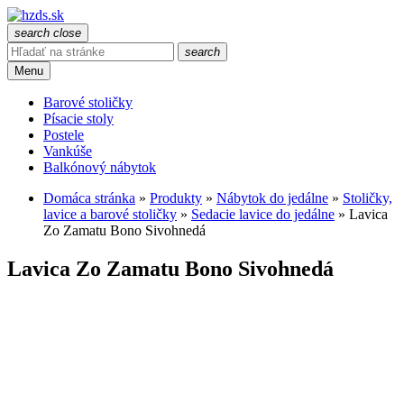
search
close
search
Menu
Barové stoličky
Písacie stoly
Postele
Vankúše
Balkónový nábytok
Domáca stránka
»
Produkty
»
Nábytok do jedálne
»
Stoličky,
lavice a barové stoličky
»
Sedacie lavice do jedálne
»
Lavica
Zo Zamatu Bono Sivohnedá
Lavica Zo Zamatu Bono Sivohnedá