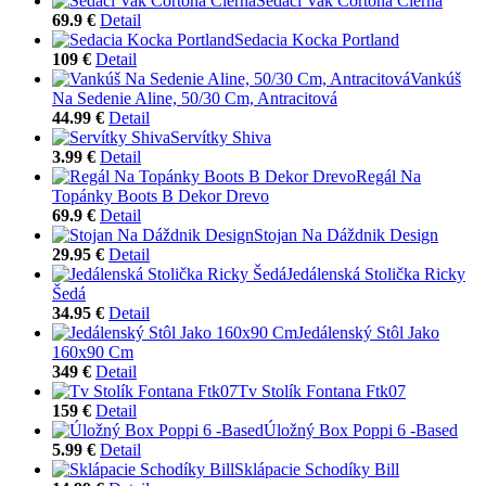
Sedací Vak Cortona Čierna
69.9 €
Detail
Sedacia Kocka Portland
109 €
Detail
Vankúš
Na Sedenie Aline, 50/30 Cm, Antracitová
44.99 €
Detail
Servítky Shiva
3.99 €
Detail
Regál Na
Topánky Boots B Dekor Drevo
69.9 €
Detail
Stojan Na Dáždnik Design
29.95 €
Detail
Jedálenská Stolička Ricky
Šedá
34.95 €
Detail
Jedálenský Stôl Jako
160x90 Cm
349 €
Detail
Tv Stolík Fontana Ftk07
159 €
Detail
Úložný Box Poppi 6 -Based
5.99 €
Detail
Sklápacie Schodíky Bill