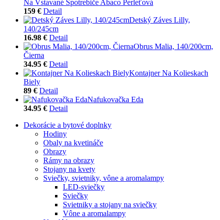
Na Vstavané Spotrebiče Abaco Perleťová
159 €
Detail
Detský Záves Lilly,
140/245cm
16.98 €
Detail
Obrus Malia, 140/200cm,
Čierna
34.95 €
Detail
Kontajner Na Kolieskach
Biely
89 €
Detail
Nafukovačka Eda
34.95 €
Detail
Dekorácie a bytové doplnky
Hodiny
Obaly na kvetináče
Obrazy
Rámy na obrazy
Stojany na kvety
Sviečky, svietniky, vône a aromalampy
LED-sviečky
Sviečky
Svietniky a stojany na sviečky
Vône a aromalampy