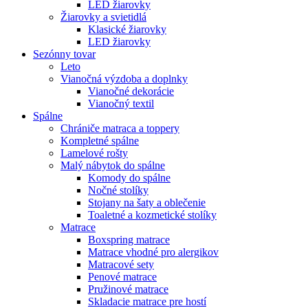
LED žiarovky
Žiarovky a svietidlá
Klasické žiarovky
LED žiarovky
Sezónny tovar
Leto
Vianočná výzdoba a doplnky
Vianočné dekorácie
Vianočný textil
Spálne
Chrániče matraca a toppery
Kompletné spálne
Lamelové rošty
Malý nábytok do spálne
Komody do spálne
Nočné stolíky
Stojany na šaty a oblečenie
Toaletné a kozmetické stolíky
Matrace
Boxspring matrace
Matrace vhodné pro alergikov
Matracové sety
Penové matrace
Pružinové matrace
Skladacie matrace pre hostí