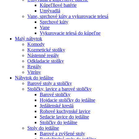
Kúpeľňové batérie
Umývadlá
Vane, sprchové kúty a vykurovacie telesá
Sprchové kúty
Vane
Vykurovacie telesá do kúpeľne
Malý nábytok
Komody
Kozmetické stolíky
Nástenné regály
Odkladacie stolíky
Regály
Vitríny
Nábytok do jedálne
Barové stoly a stoličky
Stoličky, lavice a barové stoličky
Barové stoličky
Hojdacie stoličky do jedálne
Jedálenské kreslá
Rohové kuchynské lavice
Sedacie lavice do jedálne
Stoličky do jedálne
Stoly do jedálne
Barové a zvýšené stoly