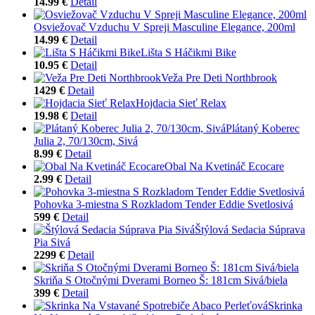
14.99 €
Detail
Osviežovač Vzduchu V Spreji Masculine Elegance, 200ml
14.99 €
Detail
Lišta S Háčikmi Bike
10.95 €
Detail
Veža Pre Deti Northbrook
1429 €
Detail
Hojdacia Sieť Relax
19.98 €
Detail
Plátaný Koberec
Julia 2, 70/130cm, Sivá
8.99 €
Detail
Obal Na Kvetináč Ecocare
2.99 €
Detail
Pohovka 3-miestna S Rozkladom Tender Eddie Svetlosivá
599 €
Detail
Štýlová Sedacia Súprava
Pia Sivá
2299 €
Detail
Skriňa S Otočnými Dverami Borneo Š: 181cm Sivá/biela
399 €
Detail
Skrinka