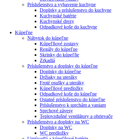
Príslušenstvo a vybavenie kuchyne
Doplnky a príslušenstvo do kuchyne
Kuchynské batérie
Kuchynské drezy
Odpadkové koše do kuchyne
Kúpeľne
Nábytok do kúpeľne
Kúpeľňové zostavy
Regály do kúpeľne
Skrinky do kúpeľňe
Zrkadlá
Príslušenstvo a doplnky do kúpeľne
Doplnky do kúpeľne
Držiaky na uteráky
Froté osušky a uteráky
Kúpeľňové predložky
Odpadkové koše do kúpeľne
Ostatné príslušenstvo do kúpeľne
Príslušenstvo k sprchám a vaniam
Sprchové závesy
Teplovzdušné ventilátory a ohrievače
Príslušenstvo a doplnky na WC
Doplnky na WC
WC predložky
Umývadlá a kúpeľňové batérie