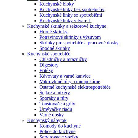
Kuchynské bloky
Kuchynské linky bez spotrebičov
Kuchynské linky so spotrebičmi
Kuchynské linky v tvare L
Kuchynské skrinky a sektorové kuchyne
Horné skrinky
Potravinové skrinky s výsuvom
Skrinky pre spotrebiče a pracovné dosky
Spodné skrinky
Kuchynské spotrebiče
Chladničky a mrazničky
Digestory
Fritézy
Kávovary a varné kanvice
Mikrovlnné rúry a minipekárne
Ostatné kuchynské elektrospotrebiče
Šejkre a mixéry
Sporáky a rúry
Toustovače a grily
Umývačky riadu
Varné dosky
Kuchynský nábytok
Komody do kuchyne
Police do kuchyne
Servírovacie vozíky