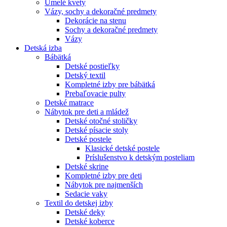
Umelé kvety
Vázy, sochy a dekoračné predmety
Dekorácie na stenu
Sochy a dekoračné predmety
Vázy
Detská izba
Bábätká
Detské postieľky
Detský textil
Kompletné izby pre bábätká
Prebaľovacie pulty
Detské matrace
Nábytok pre deti a mládež
Detské otočné stoličky
Detské písacie stoly
Detské postele
Klasické detské postele
Príslušenstvo k detským posteliam
Detské skrine
Kompletné izby pre deti
Nábytok pre najmenších
Sedacie vaky
Textil do detskej izby
Detské deky
Detské koberce