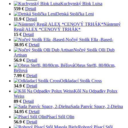
Kuchynský Blok Luisa
559 €
Detail
Detská Stolička Leni
11.9 €
Detail
Nástenný
Regál ALEX *CENOVÝ TRHÁK*
15 €
Detail
Nočný Stolík Ella -Based-
38.95 €
Detail
Nočný Stolík Olli Dub
Artisan
56.9 €
Detail
Obrus Steffi, 80/80cm,
Béžová
7.99 €
Detail
Odkladací Stolík Cross
34.9 €
Detail
Kôš Na Odpadky Polux
Weiss
89 €
Detail
Sada Panvíc Space, 2-Dielna
34.95 €
Detail
Písací Stôl Olin
56.9 €
Detail
Rohový Písací Stôl