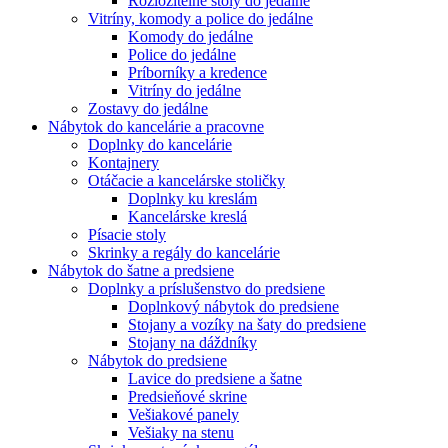
Rozložitelné stoly do jedálne
Vitríny, komody a police do jedálne
Komody do jedálne
Police do jedálne
Príborníky a kredence
Vitríny do jedálne
Zostavy do jedálne
Nábytok do kancelárie a pracovne
Doplnky do kancelárie
Kontajnery
Otáčacie a kancelárske stoličky
Doplnky ku kreslám
Kancelárske kreslá
Písacie stoly
Skrinky a regály do kancelárie
Nábytok do šatne a predsiene
Doplnky a príslušenstvo do predsiene
Doplnkový nábytok do predsiene
Stojany a vozíky na šaty do predsiene
Stojany na dáždníky
Nábytok do predsiene
Lavice do predsiene a šatne
Predsieňové skrine
Vešiakové panely
Vešiaky na stenu