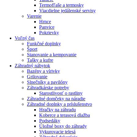
Termofľaše a termosky
Viacdielne jedálenské servisy
Varenie
Hrnce
Panvice
Pokrievky
Voľný čas
Funkčné doplnky
Šport
Stanovanie a kempovanie
Tašky a kufre
Záhradný nábytok
Bazény a vírivky
Grilovanie
Slnečníky a pavilóny
Záhradkárske potreby
Starostlivosť o rastliny
Záhradné domčeky na náradie
Záhradné doplnky a príslušenstvo
Hračky na záhradu
Koberce a terasová dlažba
Podsedáky
Úložné boxy do záhrady
Vykurovacie telesá