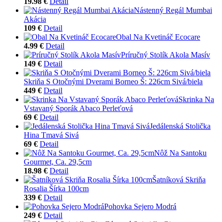
19.98 €
Detail
Nástenný Regál Mumbai
Akácia
109 €
Detail
Obal Na Kvetináč Ecocare
4.99 €
Detail
Príručný Stolík Akola Masív
149 €
Detail
Skriňa S Otočnými Dverami Borneo Š: 226cm Sivá/biela
449 €
Detail
Skrinka Na
Vstavaný Sporák Abaco Perleťová
69 €
Detail
Jedálenská Stolička
Hina Tmavá Sivá
69 €
Detail
Nôž Na Santoku
Gourmet, Ca. 29,5cm
18.98 €
Detail
Šatníková Skriňa
Rosalia Šírka 100cm
339 €
Detail
Pohovka Sejero Modrá
249 €
Detail