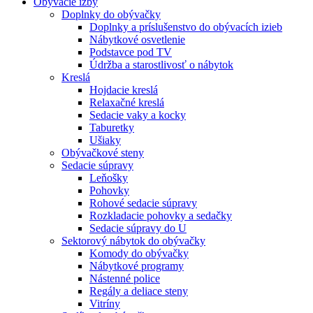
Obývacie izby
Doplnky do obývačky
Doplnky a príslušenstvo do obývacích izieb
Nábytkové osvetlenie
Podstavce pod TV
Údržba a starostlivosť o nábytok
Kreslá
Hojdacie kreslá
Relaxačné kreslá
Sedacie vaky a kocky
Taburetky
Ušiaky
Obývačkové steny
Sedacie súpravy
Leňošky
Pohovky
Rohové sedacie súpravy
Rozkladacie pohovky a sedačky
Sedacie súpravy do U
Sektorový nábytok do obývačky
Komody do obývačky
Nábytkové programy
Nástenné police
Regály a deliace steny
Vitríny