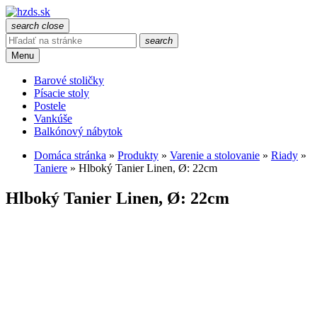
search
close
search
Menu
Barové stoličky
Písacie stoly
Postele
Vankúše
Balkónový nábytok
Domáca stránka
»
Produkty
»
Varenie a stolovanie
»
Riady
»
Taniere
»
Hlboký Tanier Linen, Ø: 22cm
Hlboký Tanier Linen, Ø: 22cm