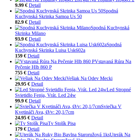
9.99 €
Detail
Spodná
Kuchynská Skrinka Samoa Us 50
82.9 €
Detail
Spodná Kuchynská
Skrinka Milano
93.9 €
Detail
Spodná
Kuchynská Skrinka Luisa Usk602a
159 €
Detail
Vstavaná Rúra Na
Pečenie Hlb 860 P
755 €
Detail
Vešiak Na Odev Mecki
29.95 €
Detail
Led Stropné
Svietidlo Fenja, Vrát. Led 24w
99.9 €
Detail
Sviečka V
Kvetináči Ava, Ø/v: 20,1/7cm
24.95 €
Detail
Tv Stolík Pisa
179 €
Detail
Uterák Na