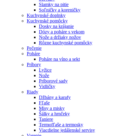
Slamky na pitie
Soľničky a koreničky
Kuchynské doplnky
Kuchynské pomôcky
Dosky na krájanie
Dózy a poháre s vekom
Nože a držiaky nožov
Rôzne kuchynské pomôcky
Pečenie
Poháre
Poháre na víno a sekt
Príbory
Lyžice
Nože
Príborové sady
Vidličky
Riady
Džbány a karafy
Fľaše
Misy a misky
Šálky a hrnčeky
Taniere
Termofľaše a termosky
Viacdielne jedálenské servisy
Varenie