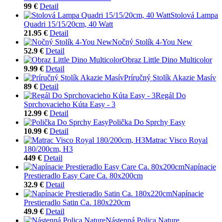
99 €
Detail
Stolová Lampa
Quadri 15/15/20cm, 40 Watt
21.95 €
Detail
Nočný Stolík 4-You New
52.9 €
Detail
Obraz Little Dino Multicolor
9.99 €
Detail
Príručný Stolík Akazie Masív
89 €
Detail
Regál Do
Sprchovacieho Kúta Easy - 3
12.99 €
Detail
Polička Do Sprchy Easy
10.99 €
Detail
Matrac Visco Royal
180/200cm, H3
449 €
Detail
Napínacie
Prestieradlo Easy Care Ca. 80x200cm
32.9 €
Detail
Napínacie
Prestieradlo Satin Ca. 180x220cm
49.9 €
Detail
Nástenná Polica Nature