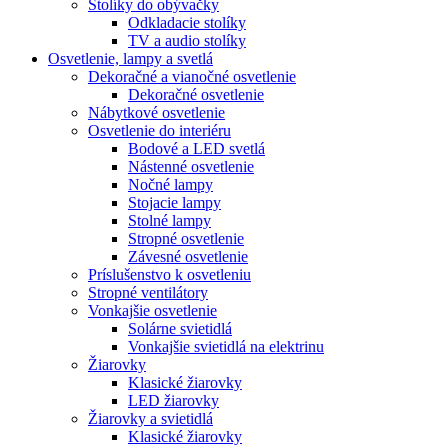
Stolíky do obývačky
Odkladacie stolíky
TV a audio stolíky
Osvetlenie, lampy a svetlá
Dekoračné a vianočné osvetlenie
Dekoračné osvetlenie
Nábytkové osvetlenie
Osvetlenie do interiéru
Bodové a LED svetlá
Nástenné osvetlenie
Nočné lampy
Stojacie lampy
Stolné lampy
Stropné osvetlenie
Závesné osvetlenie
Príslušenstvo k osvetleniu
Stropné ventilátory
Vonkajšie osvetlenie
Solárne svietidlá
Vonkajšie svietidlá na elektrinu
Žiarovky
Klasické žiarovky
LED žiarovky
Žiarovky a svietidlá
Klasické žiarovky