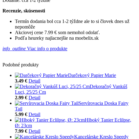
Dodanie: cca 1-2 týždne
Recenzie, skúsenosti
Termín dodania bol cca 1-2 týždne ale to si človek dnes už
nepomôže
Akciovej cene 7.99 € som nemohol odolať.
Podľa heureky najlacnejšie na moebelix.sk
info_outline
Viac info o produkte
Podobné produkty
Darčekový Papier Marie
3.49 €
Detail
Dekoračný Vankúš
Luci, 25/25 Cm
2.99 €
Detail
Servírovacia Doska Fairy
Tail
5.99 €
Detail
Hlboký Tanier Eclilpse,
Ø: 23cm
7.99 €
Detail
Kancelárske Kreslo Speedy