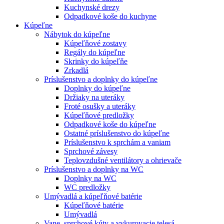
Kuchynské drezy
Odpadkové koše do kuchyne
Kúpeľne
Nábytok do kúpeľne
Kúpeľňové zostavy
Regály do kúpeľne
Skrinky do kúpeľňe
Zrkadlá
Príslušenstvo a doplnky do kúpeľne
Doplnky do kúpeľne
Držiaky na uteráky
Froté osušky a uteráky
Kúpeľňové predložky
Odpadkové koše do kúpeľne
Ostatné príslušenstvo do kúpeľne
Príslušenstvo k sprchám a vaniam
Sprchové závesy
Teplovzdušné ventilátory a ohrievače
Príslušenstvo a doplnky na WC
Doplnky na WC
WC predložky
Umývadlá a kúpeľňové batérie
Kúpeľňové batérie
Umývadlá
Vane, sprchové kúty a vykurovacie telesá