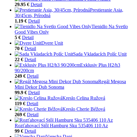
29.95 €
Detail
Prestieranie Asia,
30/45cm, Prírodná
1.19 €
Detail
Tienidlo Na Svetlo
Good Vibes Only
5 €
Detail
Dvere Unit
70 €
Detail
Sada Vkladacích Políc Unit
22 €
Detail
Exklusiv Plus H2/h3
90/200cm
249 €
Detail
Regál Megosa
Mini Dekor Dub Sonoma
99.9 €
Detail
Kreslo Celina Ružová
119 €
Detail
Kreslo Cherie Béžová
269 €
Detail
Rozťahovací Stôl Hamburg Sku 535406 110 Az
99 €
Detail
Varecha Dani