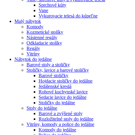
Sprchové kúty
Vane
Vykurovacie telesá do kúpeľne
Malý nábytok
Komody
Kozmetické stolíky
Nástenné regály
Odkladacie stolíky
Regály
Vitríny
Nábytok do jedálne
Barové stoly a stoličky
Stoličky, lavice a barové stoličky
Barové stoličky
Hojdacie stoličky do jedálne
Jedálenské kreslá
Rohové kuchynské lavice
Sedacie lavice do jedálne
Stoličky do jedálne
Stoly do jedálne
Barové a zvýšené stoly
Rozložitelné stoly do jedálne
Vitríny, komody a police do jedálne
Komody do jedálne