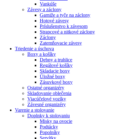
Vankúše
Závesy a záclony
Garniže a tyče na záclony
Hotové závesy
Príslušenstvo k závesom
Strapcové a nitkové záclony
Záclony
Zatemňovacie závesy
Triedenie a úschova
Boxy a košíky
Debny a truhlice
Regálové košíky
Skladacie boxy
Úložné boxy
Zásuvkové boxy
Ostatné organizéry
Skladovanie oblečenia
Viacúčelové vozíky
Závesné organizéry
Varenie a stolovanie
Doplnky k stolovaniu
Misky na ovocie
Podtácky
Popolníky
Servítky