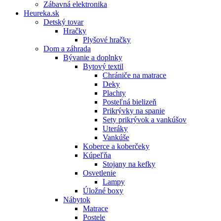
Zábavná elektronika
Heureka.sk
Detský tovar
Hračky
Plyšové hračky
Dom a záhrada
Bývanie a doplnky
Bytový textil
Chrániče na matrace
Deky
Plachty
Posteľná bielizeň
Prikrývky na spanie
Sety prikrývok a vankúšov
Uteráky
Vankúše
Koberce a koberčeky
Kúpeľňa
Stojany na kefky
Osvetlenie
Lampy
Úložné boxy
Nábytok
Matrace
Postele