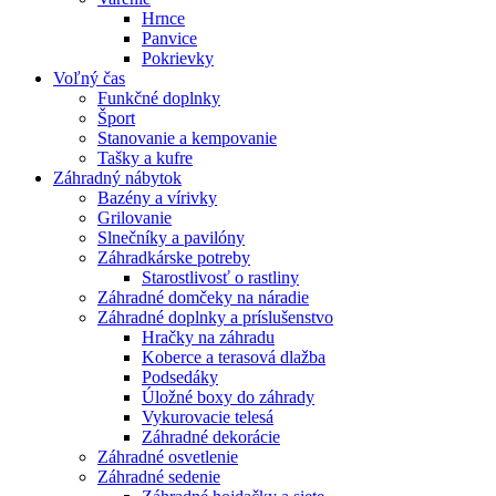
Hrnce
Panvice
Pokrievky
Voľný čas
Funkčné doplnky
Šport
Stanovanie a kempovanie
Tašky a kufre
Záhradný nábytok
Bazény a vírivky
Grilovanie
Slnečníky a pavilóny
Záhradkárske potreby
Starostlivosť o rastliny
Záhradné domčeky na náradie
Záhradné doplnky a príslušenstvo
Hračky na záhradu
Koberce a terasová dlažba
Podsedáky
Úložné boxy do záhrady
Vykurovacie telesá
Záhradné dekorácie
Záhradné osvetlenie
Záhradné sedenie