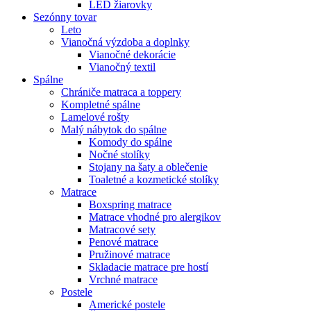
LED žiarovky
Sezónny tovar
Leto
Vianočná výzdoba a doplnky
Vianočné dekorácie
Vianočný textil
Spálne
Chrániče matraca a toppery
Kompletné spálne
Lamelové rošty
Malý nábytok do spálne
Komody do spálne
Nočné stolíky
Stojany na šaty a oblečenie
Toaletné a kozmetické stolíky
Matrace
Boxspring matrace
Matrace vhodné pro alergikov
Matracové sety
Penové matrace
Pružinové matrace
Skladacie matrace pre hostí
Vrchné matrace
Postele
Americké postele