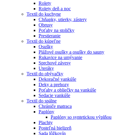
Rolety
Rolety deň a noc
Textil do kuchyne
Chňapky, utierky, zástery
Obrusy
Poťahy na stoličky
Prestieranie
Textil do kúpeľne
Osušky
Plážové osušky a osušky do sauny
Rukavice na umývanie
Sprchové závesy
Uteráky
Textil do obývačky
Dekoračné vankúše
Deky a prehozy
Poťahy a obliečky na vankúše
Sedacie vankúše
Textil do spálne
Chrániče matraca
Paplóny
Paplóny so syntetickou výplňou
Plachty
Posteľná bielizeň
Sada lôžkovín