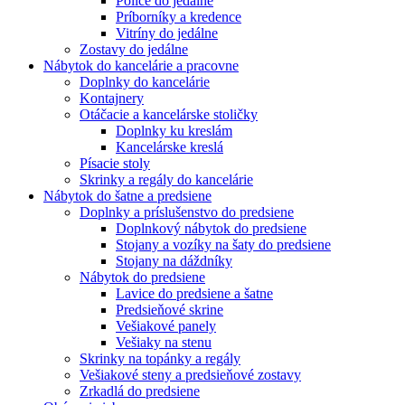
Police do jedálne
Príborníky a kredence
Vitríny do jedálne
Zostavy do jedálne
Nábytok do kancelárie a pracovne
Doplnky do kancelárie
Kontajnery
Otáčacie a kancelárske stoličky
Doplnky ku kreslám
Kancelárske kreslá
Písacie stoly
Skrinky a regály do kancelárie
Nábytok do šatne a predsiene
Doplnky a príslušenstvo do predsiene
Doplnkový nábytok do predsiene
Stojany a vozíky na šaty do predsiene
Stojany na dáždníky
Nábytok do predsiene
Lavice do predsiene a šatne
Predsieňové skrine
Vešiakové panely
Vešiaky na stenu
Skrinky na topánky a regály
Vešiakové steny a predsieňové zostavy
Zrkadlá do predsiene