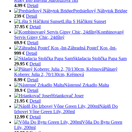
Ruky Bio Bavlna Staroružová 1ks
4.99 €
Detail
Predsieňový Nábytok Bridge
239 €
Detail
Lišta S Háčikmi Sunset
37.95 €
Detail
Kombinovaný
Servis Gipsy Chic, 24dílný
69.9 €
Detail
Záhradná Posteľ Kos -Int-
999 €
Detail
Skladacia Stolička Papa Sam
29.95 €
Detail
Plátaný
Koberec Julia 2, 70/130cm, Krémová
8.99 €
Detail
Nástenné Zrkadlo Malta
39.9 €
Detail
Hriankovač Joser
21.95 €
Detail
Náplň Do
Izbovej Vône Green Lily, 200ml
12.99 €
Detail
Vôňa Do Bytu Green
Lily, 200ml