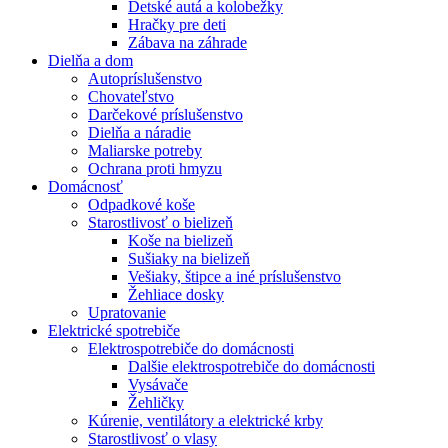
Detské autá a kolobežky
Hračky pre deti
Zábava na záhrade
Dielňa a dom
Autopríslušenstvo
Chovateľstvo
Darčekové príslušenstvo
Dielňa a náradie
Maliarske potreby
Ochrana proti hmyzu
Domácnosť
Odpadkové koše
Starostlivosť o bielizeň
Koše na bielizeň
Sušiaky na bielizeň
Vešiaky, štipce a iné príslušenstvo
Žehliace dosky
Upratovanie
Elektrické spotrebiče
Elektrospotrebiče do domácnosti
Dalšie elektrospotrebiče do domácnosti
Vysávače
Žehličky
Kúrenie, ventilátory a elektrické krby
Starostlivosť o vlasy