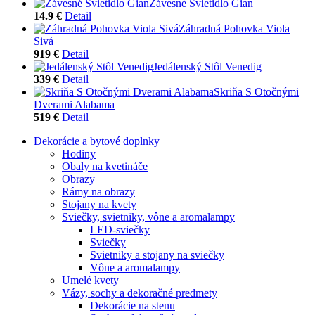
Závesné Svietidlo Gian
14.9 €
Detail
Záhradná Pohovka Viola
Sivá
919 €
Detail
Jedálenský Stôl Venedig
339 €
Detail
Skriňa S Otočnými
Dverami Alabama
519 €
Detail
Dekorácie a bytové doplnky
Hodiny
Obaly na kvetináče
Obrazy
Rámy na obrazy
Stojany na kvety
Sviečky, svietniky, vône a aromalampy
LED-sviečky
Sviečky
Svietniky a stojany na sviečky
Vône a aromalampy
Umelé kvety
Vázy, sochy a dekoračné predmety
Dekorácie na stenu