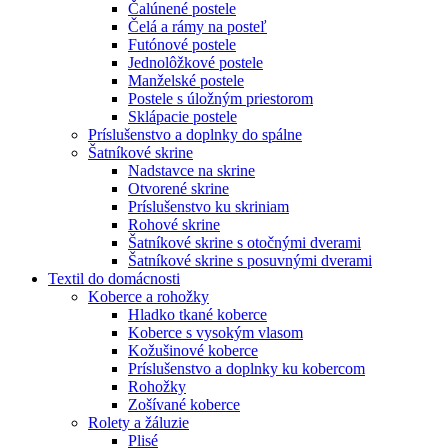
Čalúnené postele
Čelá a rámy na posteľ
Futónové postele
Jednolôžkové postele
Manželské postele
Postele s úložným priestorom
Sklápacie postele
Príslušenstvo a doplnky do spálne
Šatníkové skrine
Nadstavce na skrine
Otvorené skrine
Príslušenstvo ku skriniam
Rohové skrine
Šatníkové skrine s otočnými dverami
Šatníkové skrine s posuvnými dverami
Textil do domácnosti
Koberce a rohožky
Hladko tkané koberce
Koberce s vysokým vlasom
Kožušinové koberce
Príslušenstvo a doplnky ku kobercom
Rohožky
Zošívané koberce
Rolety a žáluzie
Plisé