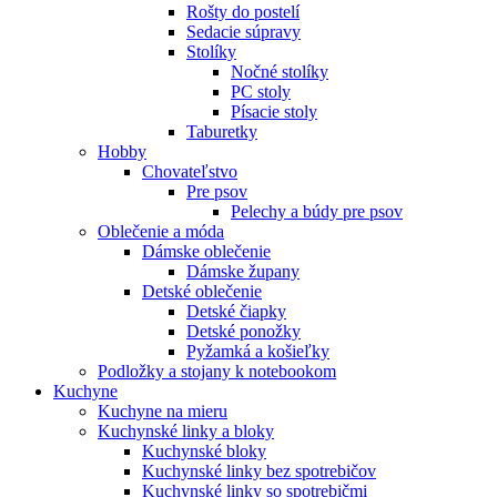
Rošty do postelí
Sedacie súpravy
Stolíky
Nočné stolíky
PC stoly
Písacie stoly
Taburetky
Hobby
Chovateľstvo
Pre psov
Pelechy a búdy pre psov
Oblečenie a móda
Dámske oblečenie
Dámske župany
Detské oblečenie
Detské čiapky
Detské ponožky
Pyžamká a košieľky
Podložky a stojany k notebookom
Kuchyne
Kuchyne na mieru
Kuchynské linky a bloky
Kuchynské bloky
Kuchynské linky bez spotrebičov
Kuchynské linky so spotrebičmi