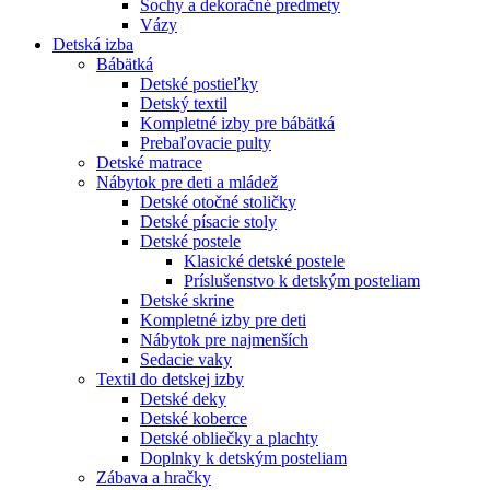
Sochy a dekoračné predmety
Vázy
Detská izba
Bábätká
Detské postieľky
Detský textil
Kompletné izby pre bábätká
Prebaľovacie pulty
Detské matrace
Nábytok pre deti a mládež
Detské otočné stoličky
Detské písacie stoly
Detské postele
Klasické detské postele
Príslušenstvo k detským posteliam
Detské skrine
Kompletné izby pre deti
Nábytok pre najmenších
Sedacie vaky
Textil do detskej izby
Detské deky
Detské koberce
Detské obliečky a plachty
Doplnky k detským posteliam
Zábava a hračky