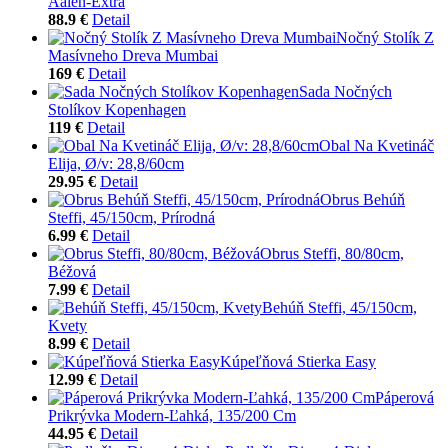
Aalen-Extra
88.9 €
Detail
Nočný Stolík Z
Masívneho Dreva Mumbai
169 €
Detail
Sada Nočných
Stolíkov Kopenhagen
119 €
Detail
Obal Na Kvetináč
Elija, Ø/v: 28,8/60cm
29.95 €
Detail
Obrus Behúň
Steffi, 45/150cm, Prírodná
6.99 €
Detail
Obrus Steffi, 80/80cm,
Béžová
7.99 €
Detail
Behúň Steffi, 45/150cm,
Kvety
8.99 €
Detail
Kúpeľňová Stierka Easy
12.99 €
Detail
Páperová
Prikrývka Modern-Ľahká, 135/200 Cm
44.95 €
Detail