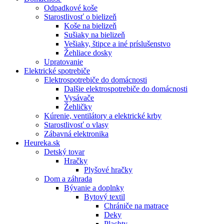
Odpadkové koše
Starostlivosť o bielizeň
Koše na bielizeň
Sušiaky na bielizeň
Vešiaky, štipce a iné príslušenstvo
Žehliace dosky
Upratovanie
Elektrické spotrebiče
Elektrospotrebiče do domácnosti
Dalšie elektrospotrebiče do domácnosti
Vysávače
Žehličky
Kúrenie, ventilátory a elektrické krby
Starostlivosť o vlasy
Zábavná elektronika
Heureka.sk
Detský tovar
Hračky
Plyšové hračky
Dom a záhrada
Bývanie a doplnky
Bytový textil
Chrániče na matrace
Deky
Plachty