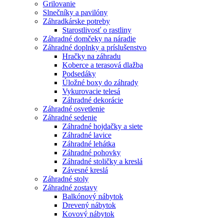
Grilovanie
Slnečníky a pavilóny
Záhradkárske potreby
Starostlivosť o rastliny
Záhradné domčeky na náradie
Záhradné doplnky a príslušenstvo
Hračky na záhradu
Koberce a terasová dlažba
Podsedáky
Úložné boxy do záhrady
Vykurovacie telesá
Záhradné dekorácie
Záhradné osvetlenie
Záhradné sedenie
Záhradné hojdačky a siete
Záhradné lavice
Záhradné lehátka
Záhradné pohovky
Záhradné stoličky a kreslá
Závesné kreslá
Záhradné stoly
Záhradné zostavy
Balkónový nábytok
Drevený nábytok
Kovový nábytok