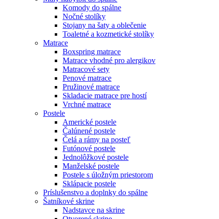
Komody do spálne
Nočné stolíky
Stojany na šaty a oblečenie
Toaletné a kozmetické stolíky
Matrace
Boxspring matrace
Matrace vhodné pro alergikov
Matracové sety
Penové matrace
Pružinové matrace
Skladacie matrace pre hostí
Vrchné matrace
Postele
Americké postele
Čalúnené postele
Čelá a rámy na posteľ
Futónové postele
Jednolôžkové postele
Manželské postele
Postele s úložným priestorom
Sklápacie postele
Príslušenstvo a doplnky do spálne
Šatníkové skrine
Nadstavce na skrine
Otvorené skrine