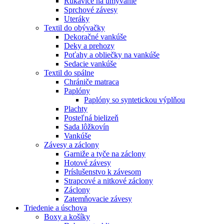
Rukavice na umývanie
Sprchové závesy
Uteráky
Textil do obývačky
Dekoračné vankúše
Deky a prehozy
Poťahy a obliečky na vankúše
Sedacie vankúše
Textil do spálne
Chrániče matraca
Paplóny
Paplóny so syntetickou výplňou
Plachty
Posteľná bielizeň
Sada lôžkovín
Vankúše
Závesy a záclony
Garniže a tyče na záclony
Hotové závesy
Príslušenstvo k závesom
Strapcové a nitkové záclony
Záclony
Zatemňovacie závesy
Triedenie a úschova
Boxy a košíky