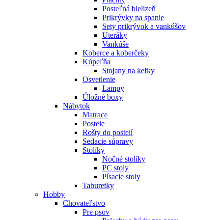
Posteľná bielizeň
Prikrývky na spanie
Sety prikrývok a vankúšov
Uteráky
Vankúše
Koberce a koberčeky
Kúpeľňa
Stojany na kefky
Osvetlenie
Lampy
Úložné boxy
Nábytok
Matrace
Postele
Rošty do postelí
Sedacie súpravy
Stolíky
Nočné stolíky
PC stoly
Písacie stoly
Taburetky
Hobby
Chovateľstvo
Pre psov