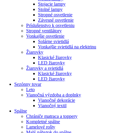
Stojacie lampy
Stolné lampy
Stropné osvetlenie
Závesné osvetlenie
Príslušenstvo k osvetleniu
Stropné ventilátory
Vonkajšie osvetlenie
Solárne svietidlá
Vonkajšie svietidlá na elektrinu
Žiarovky
Klasické žiarovky
LED žiarovky
Žiarovky a svietidlá
Klasické žiarovky
LED žiarovky
Sezónny tovar
Leto
Vianočná výzdoba a doplnky
Vianočné dekorácie
Vianočný textil
Spálne
Chrániče matraca a toppery
Kompletné spálne
Lamelové rošty
Malý nábytok do spálne