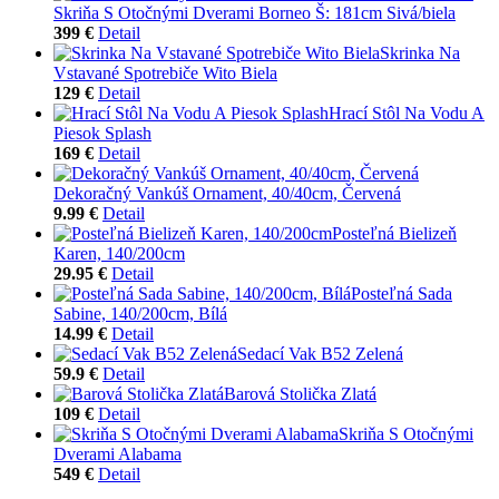
Skriňa S Otočnými Dverami Borneo Š: 181cm Sivá/biela
399 €
Detail
Skrinka Na
Vstavané Spotrebiče Wito Biela
129 €
Detail
Hrací Stôl Na Vodu A
Piesok Splash
169 €
Detail
Dekoračný Vankúš Ornament, 40/40cm, Červená
9.99 €
Detail
Posteľná Bielizeň
Karen, 140/200cm
29.95 €
Detail
Posteľná Sada
Sabine, 140/200cm, Bílá
14.99 €
Detail
Sedací Vak B52 Zelená
59.9 €
Detail
Barová Stolička Zlatá
109 €
Detail
Skriňa S Otočnými
Dverami Alabama
549 €
Detail