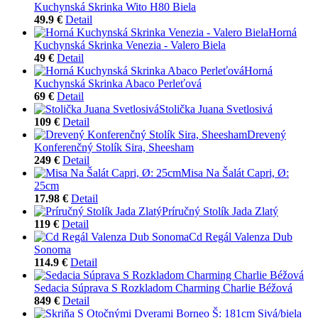
Kuchynská Skrinka Wito H80 Biela
49.9 €
Detail
Horná
Kuchynská Skrinka Venezia - Valero Biela
49 €
Detail
Horná
Kuchynská Skrinka Abaco Perleťová
69 €
Detail
Stolička Juana Svetlosivá
109 €
Detail
Drevený
Konferenčný Stolík Sira, Sheesham
249 €
Detail
Misa Na Šalát Capri, Ø:
25cm
17.98 €
Detail
Príručný Stolík Jada Zlatý
119 €
Detail
Cd Regál Valenza Dub
Sonoma
114.9 €
Detail
Sedacia Súprava S Rozkladom Charming Charlie Béžová
849 €
Detail