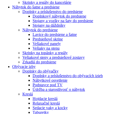
Skrinky a regály do kancelárie
Nábytok do šatne a predsiene
Doplnky a príslušenstvo do predsiene
Doplnkový nábytok do predsiene
Stojany a vozíky na šaty do predsiene
Stojany na dáždníky
Nábytok do predsiene
Lavice do predsiene a šatne
Predsieňové skrine
Vešiakové panely
Vešiaky na stenu
Skrinky na topánky a regály
Vešiakové steny a predsieňové zostavy
Zrkadlá do predsiene
Obývacie izby
Doplnky do obývačky
Doplnky a príslušenstvo do obývacích izieb
Nábytkové osvetlenie
Podstavce pod TV
Údržba a starostlivosť o nábytok
Kreslá
Hojdacie kreslá
Relaxačné kreslá
Sedacie vaky a kocky
Taburetky