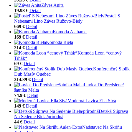
Záves Anita
19.98 €
Detail
Posteľ S
Nebesami Lino Záves Ružovo-Biely
669 €
Detail
Komoda Alabama
169 €
Detail
Komoda Biela
214 €
Detail
Komoda Leon *cenový
Trhák*
69 €
Detail
Konferenčný Stolík
Dub Masív Quebec
314.89 €
Detail
Lavica Do Predsiene/
šatníka Malta
74.9 €
Detail
Moderná Lavica Ella Sivá
149 €
Detail
Detská Súprava
Na Sedenie Biela/prírodná
44 €
Detail
Nadstavec Na Skriňu