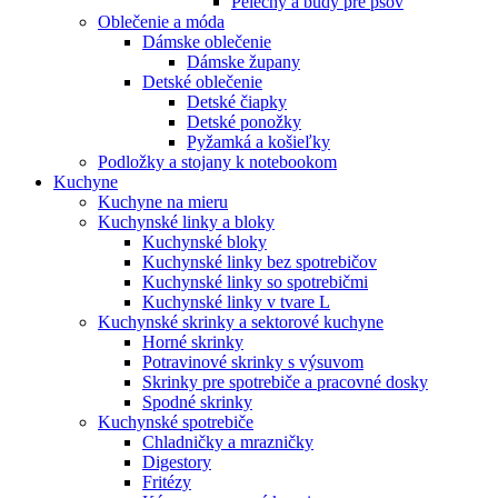
Pelechy a búdy pre psov
Oblečenie a móda
Dámske oblečenie
Dámske župany
Detské oblečenie
Detské čiapky
Detské ponožky
Pyžamká a košieľky
Podložky a stojany k notebookom
Kuchyne
Kuchyne na mieru
Kuchynské linky a bloky
Kuchynské bloky
Kuchynské linky bez spotrebičov
Kuchynské linky so spotrebičmi
Kuchynské linky v tvare L
Kuchynské skrinky a sektorové kuchyne
Horné skrinky
Potravinové skrinky s výsuvom
Skrinky pre spotrebiče a pracovné dosky
Spodné skrinky
Kuchynské spotrebiče
Chladničky a mrazničky
Digestory
Fritézy