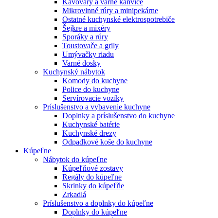
Kávovary a varné kanvice
Mikrovlnné rúry a minipekárne
Ostatné kuchynské elektrospotrebiče
Šejkre a mixéry
Sporáky a rúry
Toustovače a grily
Umývačky riadu
Varné dosky
Kuchynský nábytok
Komody do kuchyne
Police do kuchyne
Servírovacie vozíky
Príslušenstvo a vybavenie kuchyne
Doplnky a príslušenstvo do kuchyne
Kuchynské batérie
Kuchynské drezy
Odpadkové koše do kuchyne
Kúpeľne
Nábytok do kúpeľne
Kúpeľňové zostavy
Regály do kúpeľne
Skrinky do kúpeľňe
Zrkadlá
Príslušenstvo a doplnky do kúpeľne
Doplnky do kúpeľne