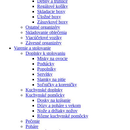
Debny a truhlice
Regálové košíky
Skladacie boxy
Úložné boxy
Zásuvkové boxy
Ostatné organizéry
Skladovanie oblečenia
Viacúčelové vozíky
Závesné organizéry
Varenie a stolovanie
Doplnky k stolovaniu
Misky na ovocie
Podtácky
Popolníky
Servítky
Slamky na pitie
Soľničky a koreničky
Kuchynské doplnky
Kuchynské pomôcky
Dosky na krájanie
Dózy a poháre s vekom
Nože a držiaky nožov
Rôzne kuchynské pomôcky
Pečenie
Poháre