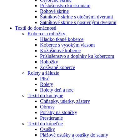
Príslušenstvo ku skriniam
Rohové skrine
Šatníkové skrine s otočnými dverami
Šatníkové skrine s posuvnými dverami
Textil do domácnosti
Koberce a rohožky
Hladko tkané koberce
Koberce s vysokým vlasom
Kožušinové koberce
Príslušenstvo a doplnky ku kobercom
Rohožky
Zošívané koberce
Rolety a žáluzie
Plisé
Rolety
Rolety deň a noc
Textil do kuchyne
Chňapky, utierky, zástery
Obrusy
Poťahy na stoličky
Prestieranie
Textil do kúpeľne
Osušky
Plážové osušky a osušky do sauny