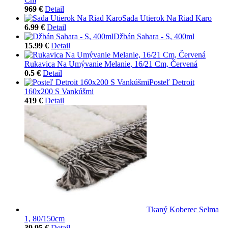
969 €
Detail
Sada Utierok Na Riad Karo
6.99 €
Detail
Džbán Sahara - S, 400ml
15.99 €
Detail
Rukavica Na Umývanie Melanie, 16/21 Cm, Červená
0.5 €
Detail
Posteľ Detroit
160x200 S Vankúšmi
419 €
Detail
Tkaný Koberec Selma
1, 80/150cm
39.95 €
Detail