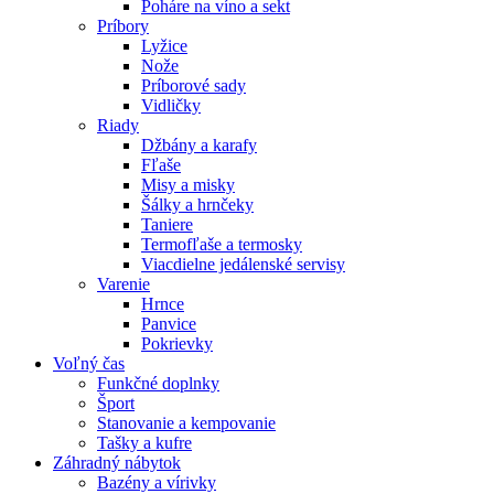
Poháre na víno a sekt
Príbory
Lyžice
Nože
Príborové sady
Vidličky
Riady
Džbány a karafy
Fľaše
Misy a misky
Šálky a hrnčeky
Taniere
Termofľaše a termosky
Viacdielne jedálenské servisy
Varenie
Hrnce
Panvice
Pokrievky
Voľný čas
Funkčné doplnky
Šport
Stanovanie a kempovanie
Tašky a kufre
Záhradný nábytok
Bazény a vírivky