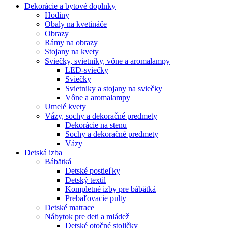
Dekorácie a bytové doplnky
Hodiny
Obaly na kvetináče
Obrazy
Rámy na obrazy
Stojany na kvety
Sviečky, svietniky, vône a aromalampy
LED-sviečky
Sviečky
Svietniky a stojany na sviečky
Vône a aromalampy
Umelé kvety
Vázy, sochy a dekoračné predmety
Dekorácie na stenu
Sochy a dekoračné predmety
Vázy
Detská izba
Bábätká
Detské postieľky
Detský textil
Kompletné izby pre bábätká
Prebaľovacie pulty
Detské matrace
Nábytok pre deti a mládež
Detské otočné stoličky