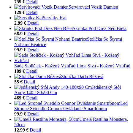
759 €
Detail
Servírovací Vozík Damien
129 €
Detail
Servítky Kai
2.99 €
Detail
Skrinka Pod Drez Neo Biela
66.9 €
Detail
Stolička So Štyrmi
Nohami Beatrice
99.9 €
Detail
Sada Stoličiek - Kožený Vzhľad Lima Sivá - Kožený Vzhľad
189 €
Detail
Stolička Darla Béžová
55 €
Detail
Jedálenský Stôl
Andy 140-180x90 Cm
469 €
Detail
Led
Stropné Svietidlo Connor Ovládanie Smartfónom
99.9 €
Detail
Umelá Rastlina Monstera,
50cm
12.99 €
Detail