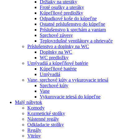
Držiaky na uteráky
Froté osušky a uteráky
Kúpeľňové predložky
Odpadkové koše do kúpeľne
Ostatné príslušenstvo do kúpeľne
Príslušenstvo k sprchám a vaniam
Sprchové závesy
Teplovzdušné ventilátory a ohrievače
Príslušenstvo a doplnky na WC
Doplnky na WC
WC predložky
Umývadlá a kúpeľňové batérie
Kúpeľňové batérie
Umývadlá
Vane, sprchové kúty a vykurovacie telesá
Sprchové kúty
Vane
Vykurovacie telesá do kúpeľne
Malý nábytok
Komody
Kozmetické stolíky
Nástenné regály
Odkladacie stolíky
Regály
Vitríny