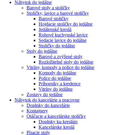
Nábytok do jedálne
Barové stoly a stoličky
Stoličky, lavice a barové stoličky
Barové stoličky
Hojdacie stoličky do jedálne
Jedálenské kreslá
Rohové kuchynské lavice
Sedacie lavice do jedálne
Stoličky do jedálne
Stoly do jedálne
Barové a zvýšené stoly
Rozložitelné stoly do jedálne
Vitríny, komody a police do jedálne
Komody do jedálne
Police do jedálne
Príborníky a kredence
Vitríny do jedálne
Zostavy do jedálne
Nábytok do kancelárie a pracovne
Doplnky do kancelárie
Kontajnery
Otáčacie a kancelárske stoličky
Doplnky ku kreslám
Kancelárske kreslá
Písacie stoly