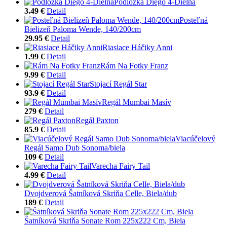
Podložka Diego 4-Dielna
3.49 €
Detail
Posteľná
Bielizeň Paloma Wende, 140/200cm
29.95 €
Detail
Riasiace Háčiky Anni
1.99 €
Detail
Rám Na Fotky Franz
9.99 €
Detail
Stojací Regál Star
93.9 €
Detail
Regál Mumbai Masív
279 €
Detail
Regál Paxton
85.9 €
Detail
Viacúčelový
Regál Samo Dub Sonoma/biela
109 €
Detail
Varecha Fairy Tail
4.99 €
Detail
Dvojdverová Šatníková Skriňa Celle, Biela/dub
189 €
Detail
Šatníková Skriňa Sonate Rom 225x222 Cm, Biela