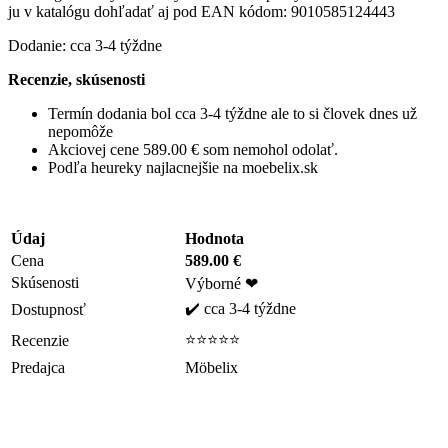
ju v katalógu dohľadať aj pod EAN kódom: 9010585124443
Dodanie: cca 3-4 týždne
Recenzie, skúsenosti
Termín dodania bol cca 3-4 týždne ale to si človek dnes už
nepomôže
Akciovej cene 589.00 € som nemohol odolať.
Podľa heureky najlacnejšie na moebelix.sk
Údaj
Hodnota
Cena
589.00 €
Skúsenosti
Výborné ❤
✔️ cca 3-4 týždne
Dostupnosť
⭐⭐⭐⭐⭐
Recenzie
Predajca
Möbelix