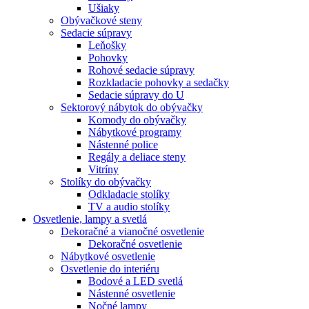
Ušiaky
Obývačkové steny
Sedacie súpravy
Leňošky
Pohovky
Rohové sedacie súpravy
Rozkladacie pohovky a sedačky
Sedacie súpravy do U
Sektorový nábytok do obývačky
Komody do obývačky
Nábytkové programy
Nástenné police
Regály a deliace steny
Vitríny
Stolíky do obývačky
Odkladacie stolíky
TV a audio stolíky
Osvetlenie, lampy a svetlá
Dekoračné a vianočné osvetlenie
Dekoračné osvetlenie
Nábytkové osvetlenie
Osvetlenie do interiéru
Bodové a LED svetlá
Nástenné osvetlenie
Nočné lampy