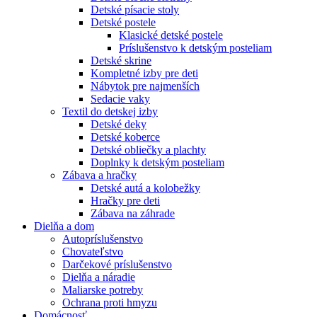
Detské písacie stoly
Detské postele
Klasické detské postele
Príslušenstvo k detským posteliam
Detské skrine
Kompletné izby pre deti
Nábytok pre najmenších
Sedacie vaky
Textil do detskej izby
Detské deky
Detské koberce
Detské obliečky a plachty
Doplnky k detským posteliam
Zábava a hračky
Detské autá a kolobežky
Hračky pre deti
Zábava na záhrade
Dielňa a dom
Autopríslušenstvo
Chovateľstvo
Darčekové príslušenstvo
Dielňa a náradie
Maliarske potreby
Ochrana proti hmyzu
Domácnosť